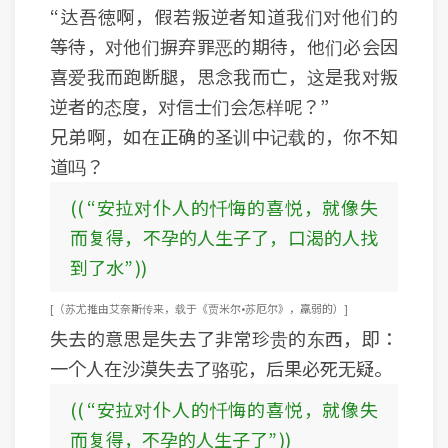
“达吾徳啊，假若叛逆者知道我们对他们的
等待，对他们摒弃罪恶的期待，他们必会因
喜爱我而跑断腿，思念我而亡，这是我对叛
逆者的态度，对信士们会怎样呢？”
兄弟啊，如在正确的圣训中记载的，你不知
道吗？
(( “安拉对仆人的忏悔的喜悦，就像失
而复得，不孕的人生子了，口渴的人找
到了水” ))
[ （苏尤推由艾奈斯传来，载于《贾米尔•苏厄尔》，羸弱的） ]
失去的意思是失去了非常珍贵的东西，即：
一个人在沙漠失去了骆驼，后果必死无疑。
(( “安拉对仆人的忏悔的喜悦，就像失
而复得，不孕的人生子了” ))