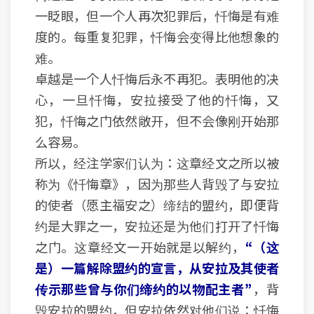
一眨眼，但一个人再次犯罪后，忏悔是有难
度的。每重复犯罪，忏悔会变得比他想象的
难。
卓越是一个人忏悔后永不再犯。表明他的决
心，一旦忏悔，安拉接受了他的忏悔，又
犯，忏悔之门依然敞开，但不会像刚开始那
么容易。
所以，经注学家们认为：这章经文之所以被
称为《忏悔章》，因为那些人背毁了与安拉
的使者（愿主福安之）缔结的盟约，即便背
约是大罪之一，安拉还是为他们打开了忏悔
之门。这章经文一开始就是以解约，
“（这
是）一篇解除盟约的宣言，从安拉及其使者
传示那些曾与你们缔约的以物配主者”
，背
毁安拉的盟约，但安拉依然对他们说：忏悔