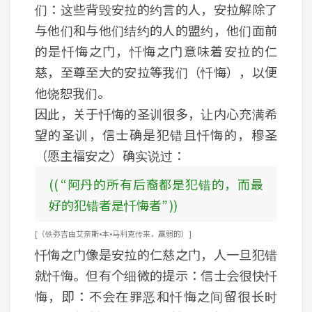
们：这些背毁安拉的约言的人，安拉解除了
与他们和与他们结约的人的盟约，他们面前
的是忏悔之门，忏悔之门意味着安拉的仁
慈，至尊至大的安拉等我们（忏悔），以便
他饶恕我们。
因此，关于忏悔的圣训很多，让内心充满希
望的圣训，信士确是犯错且忏悔的，穆圣
（愿主福安之）确实说过：
(( “阿丹的所有后裔都是犯错的，而最
好的犯错者是忏悔者” ))
[ （铁弥吉由艾奈斯•本•马利克传来，羸弱的） ]
忏悔之门像是安拉的仁慈之门，人一旦犯错
就忏悔。但有个细微的提示：信士会很快忏
悔，即：不会在罪恶和忏悔之间留很长时