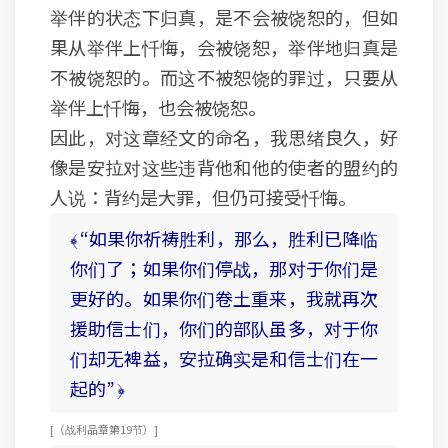
举伴的状态下归真，是不会被饶恕的，但如
果从举伴上忏悔，会被饶恕，举伴地归真是
不被饶恕的。而这不被恕饶的罪过，只要从
举伴上忏悔，也会被饶恕。
因此，对这章经文的命名，我思绪良久，好
像是安拉对这些违背他和他的使者的盟约的
人说：背约是大罪，但仍可接受忏悔。
﴾ “如果你祈祷胜利，那么，胜利已降临
你们了；如果你们停战，那对于你们是
更好的。如果你们卷土重来，我就再次
援助信士们，你们的部队虽多，对于你
们却无裨益，安拉确实是和信士们在一
起的” ﴿
[ （战利品章 第19节） ]