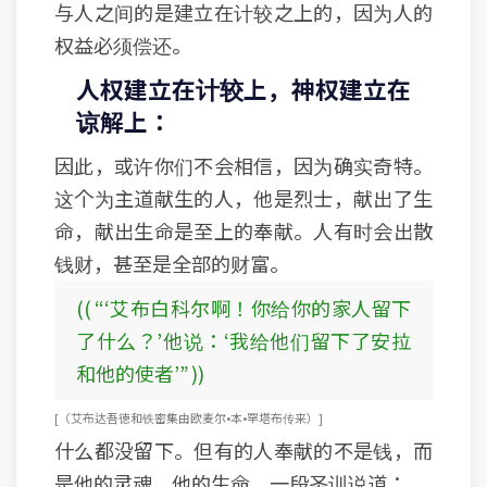
与人之间的是建立在计较之上的，因为人的
权益必须偿还。
人权建立在计较上，神权建立在
谅解上：
因此，或许你们不会相信，因为确实奇特。
这个为主道献生的人，他是烈士，献出了生
命，献出生命是至上的奉献。人有时会出散
钱财，甚至是全部的财富。
(( “‘艾布白科尔啊！你给你的家人留下
了什么？’他说：‘我给他们留下了安拉
和他的使者’” ))
[ （艾布达吾徳和铁密集由欧麦尔•本•罕塔布传来） ]
什么都没留下。但有的人奉献的不是钱，而
是他的灵魂，他的生命，一段圣训说道：