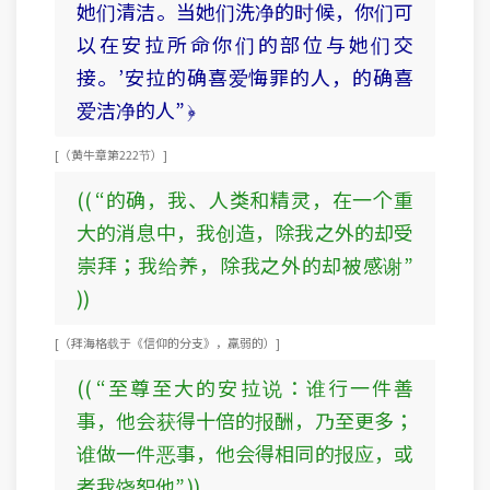
她们清洁。当她们洗净的时候，你们可
以在安拉所命你们的部位与她们交
接。’安拉的确喜爱悔罪的人，的确喜
爱洁净的人” ﴿
[ （黄牛章 第222节） ]
(( “的确，我、人类和精灵，在一个重
大的消息中，我创造，除我之外的却受
崇拜；我给养，除我之外的却被感谢”
))
[ （拜海格载于《信仰的分支》，羸弱的） ]
(( “至尊至大的安拉说：谁行一件善
事，他会获得十倍的报酬，乃至更多；
谁做一件恶事，他会得相同的报应，或
者我饶恕他” ))