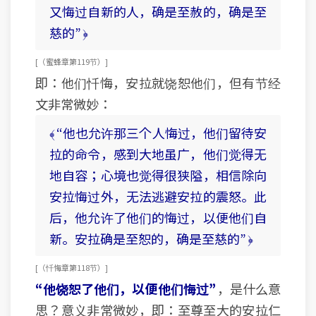
又悔过自新的人，确是至赦的，确是至
慈的” ﴿
[ （蜜蜂章 第119节） ]
即：他们忏悔，安拉就饶恕他们，但有节经
文非常微妙：
﴾ “他也允许那三个人悔过，他们留待安
拉的命令，感到大地虽广，他们觉得无
地自容；心境也觉得很狭隘，相信除向
安拉悔过外，无法逃避安拉的震怒。此
后，他允许了他们的悔过，以便他们自
新。安拉确是至恕的，确是至慈的” ﴿
[ （忏悔章 第118节） ]
“他饶恕了他们，以便他们悔过”
，是什么意
思？意义非常微妙，即：至尊至大的安拉仁