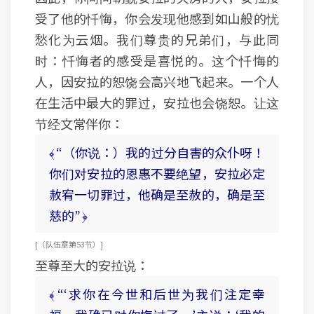
受了他的忏悔，你会发现他感到如山般的忧
愁化为云烟。我们尊贵的兄弟们，与此同
时：忏悔者的感受是喜悦的。这个忏悔的
人，因安拉的恕饶会高兴地飞起来。一个人
在生活中最大的罪过，安拉也会饶恕。让这
节经文常伴你：
﴾ “（你说：）我的过分自害的众仆呀！
你们对安拉的恩惠不要绝望，安拉必定
赦宥一切罪过，他确是至赦的，确是至
慈的” ﴿
[ （队伍章 第53节） ]
至尊至大的安拉说：
﴾ “‘求你在今世和后世为我们注定幸