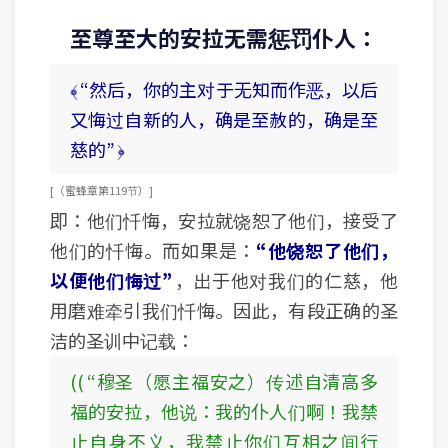
至尊至大的安拉无需惩罚仆人：
﴾ “然后，你的主对于无知而作恶，以后
又悔过自新的人，确是至赦的，确是至
慈的” ﴿
[ （蜜蜂章 第119节） ]
即：他们忏悔，安拉就饶恕了他们，接受了
他们的忏悔。而如果是：
“他饶恕了他们，
以便他们悔过”
，出于他对我们的仁慈，他
用磨难牵引我们忏悔。因此，有段正确的圣
洁的圣训中记载：
(( “穆圣（愿主福安之）传述自清高多
福的安拉，他说：我的仆人们啊！我禁
止自身不义，我禁止你们互相之间行