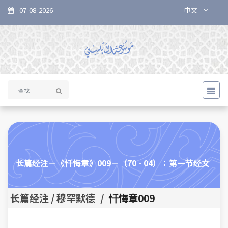
07-08-2026
中文
长篇经注－《忏悔章》009－（70 - 04）：第一节经文
长篇经注 / 穆罕默德
/
忏悔章009