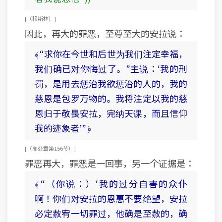
[ （穆斯林） ]
因此，再大的罪恶，至尊至大的安拉说：
﴾ “求你在今世和后世为我们注定幸福，
我们确已对你悔过了。”主说：‘我的刑
罚，是用去惩治我欲惩治的人的，我的
慈恩是包罗万物的。我将注定以我的慈
恩归于敬畏安拉，完纳天课，而且信仰
我的迹象者’” ﴿
[ （高处章 第156节） ]
罪恶再大，罪恶是一回事，另一个证据是：
﴾ “（你说：）‘我的过分自害的众仆
啊！你们对安拉的恩惠不要绝望，安拉
必定赦宥一切罪过，他确是至赦的，确