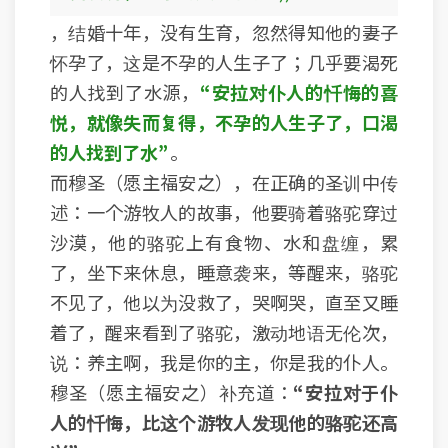
，结婚十年，没有生育，忽然得知他的妻子
怀孕了，这是不孕的人生子了；几乎要渴死
的人找到了水源，
“安拉对仆人的忏悔的喜
悦，就像失而复得，不孕的人生子了，口渴
的人找到了水”
。
而穆圣（愿主福安之），在正确的圣训中传
述：一个游牧人的故事，他要骑着骆驼穿过
沙漠，他的骆驼上有食物、水和盘缠，累
了，坐下来休息，睡意袭来，等醒来，骆驼
不见了，他以为没救了，哭啊哭，直至又睡
着了，醒来看到了骆驼，激动地语无伦次，
说：养主啊，我是你的主，你是我的仆人。
穆圣（愿主福安之）补充道：
“安拉对于仆
人的忏悔，比这个游牧人发现他的骆驼还高