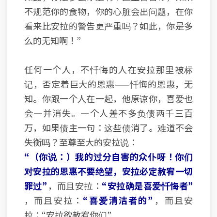
不规范你的食物，你的心脏会出问题，在你
看来比安拉的警告更严重吗？如此，你是多
么的无知啊！”
任何一个人，不忏悔的人在安拉那里被标
记，否定着巨大的恩惠——忏悔的恩惠，无
知。你跟一个人在一起，他原谅你，喜爱也
会一并消失。一个人差不多负债两千三百
万，如果债主一句：这些债消了。难道不会
失衡吗？至尊至大的安拉说：
“（你说：）我的过分自害的众仆呀！你们
对安拉的恩惠不要绝望，安拉必定赦宥一切
罪过”
，而且安拉：
“安拉确是喜爱忏悔者”
，而且安拉：
“喜爱清洁者的”
，而且安
拉：“安拉欲赦宥你们”