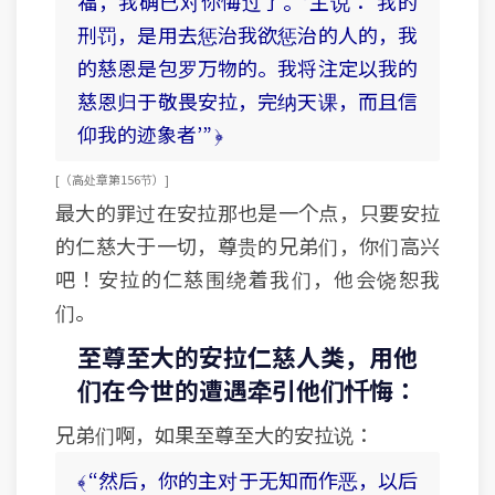
福，我确已对你悔过了。’主说：‘我的
刑罚，是用去惩治我欲惩治的人的，我
的慈恩是包罗万物的。我将注定以我的
慈恩归于敬畏安拉，完纳天课，而且信
仰我的迹象者’” ﴿
[ （高处章 第156节） ]
最大的罪过在安拉那也是一个点，只要安拉
的仁慈大于一切，尊贵的兄弟们，你们高兴
吧！安拉的仁慈围绕着我们，他会饶恕我
们。
至尊至大的安拉仁慈人类，用他
们在今世的遭遇牵引他们忏悔：
兄弟们啊，如果至尊至大的安拉说：
﴾ “然后，你的主对于无知而作恶，以后