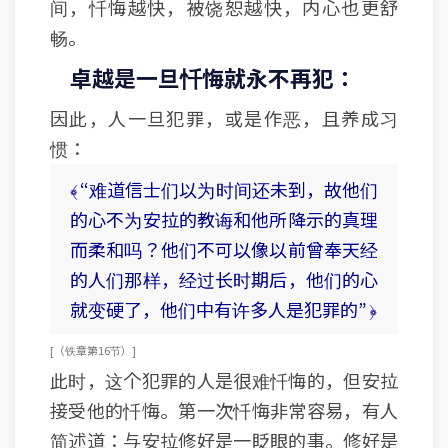
间，忏悔越快，被饶恕越快，内心也更舒
畅。
卓越是一旦忏悔就永不再犯：
因此，人一旦犯罪，或是作恶，且养成习
惯：
﴾ “难道信士们以为时间还未到，故他们
的心不为安拉的教诲和他所降示的真理
而柔和吗？他们不可以像以前曾奉天经
的人们那样，经过长时期后，他们的心
就变硬了，他们中有许多人是犯罪的” ﴿
[ （铁章 第16节） ]
此时，这个犯罪的人是很难忏悔的，但安拉
接受他的忏悔。第一次忏悔非常容易，有人
简述道：与安拉修好是一眨眼的事。修好是