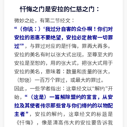
忏悔之门是安拉的仁慈之门：
微妙之处，有第二节经文：
“（你说：）‘我过分自害的众仆啊！你们对
安拉的恩惠不要绝望，安拉必定赦宥一切罪
过’”
，与罪过对应的是忏悔，罪再大再多。
安拉的美名有时以张大式出现，至尊至大的
安拉是至恕的，用的张大式，把张大式用于
安拉的美名，意味着：数量和质量的张大，
（恕饶）一百万个罪过，或最大的罪过。
因此，一些学者指出：这章经文以“解约”开
始，
“（这是）一篇解除盟约的宣言，从安
拉及其使者传示那些曾与你们缔约的以物配
主者”
，安拉的解约，这章经文的标题是
《忏悔》，像是清高伟大的安拉要告诉我