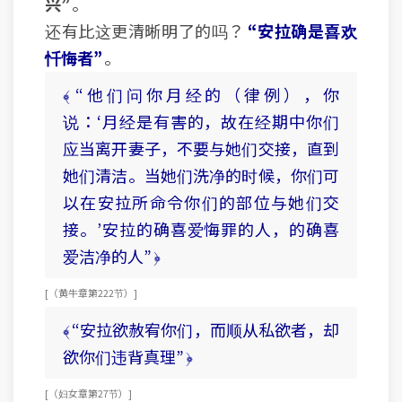
兴”
。
还有比这更清晰明了的吗？
“安拉确是喜欢
忏悔者”
。
﴾ “他们问你月经的（律例），你
说：‘月经是有害的，故在经期中你们
应当离开妻子，不要与她们交接，直到
她们清洁。当她们洗净的时候，你们可
以在安拉所命令你们的部位与她们交
接。’安拉的确喜爱悔罪的人，的确喜
爱洁净的人” ﴿
[ （黄牛章 第222节） ]
﴾ “安拉欲赦宥你们，而顺从私欲者，却
欲你们违背真理” ﴿
[ （妇女章 第27节） ]