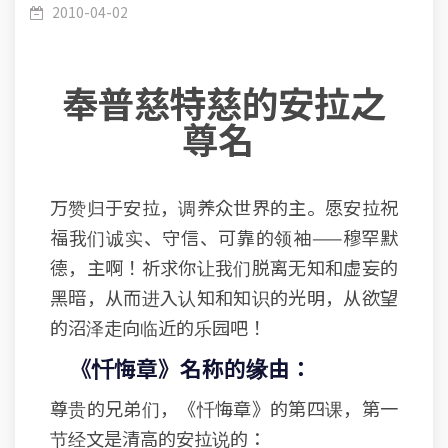
注解 － 忏悔的含义
2010-04-02
奉普慈特慈的安拉之
尊名
万赞归于安拉，调养众世界的主。愿安拉祝
福我们诚实、守信、可靠的领袖——穆罕默
德，主啊！祈求你让我们脱离无知和虚妄的
黑暗，从而进入认知和知识的光明，从欲望
的沼泽走向临近的乐园吧！
《忏悔章》名称的缘由：
尊贵的兄弟们，《忏悔章》的第四课，第一
节经文是清高的安拉说的：