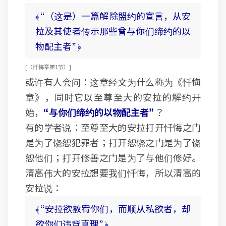
﴾ “（这是）一篇解除盟约的宣言，从安
拉及其使者传示那些曾与你们缔约的以
物配主者” ﴿
[ （忏悔章 第1节） ]
或许有人会问：这章经文为什么称为《忏悔
章》，同时它以至尊至大的安拉的解约开
始，
“与你们缔约的以物配主者”
？
有的学者说：至尊至大的安拉打开忏悔之门
是为了饶恕犯罪者；打开恕饶之门是为了饶
恕他们；打开修善之门是为了与他们修好。
清高伟大的安拉想要我们忏悔，所以清高的
安拉说：
﴾ “安拉欲赦宥你们，而顺从私欲者，却
欲你们违背真理” ﴿