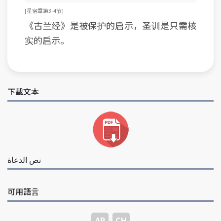
[ 星宿章第3-4节 ]
《古兰经》是被保护的启示，圣训是只需核
实的启示。
下載文本
نص الدعاة
可用語言
AR
CH