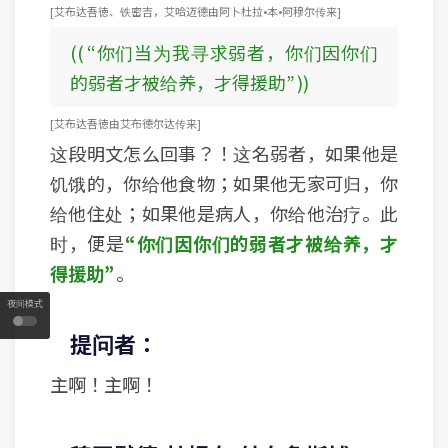
[ 艾布达吾徳、铁密吉，艾哈迈德由阿卜杜拉•本•阿穆尔传来 ]
(( “你们当为我寻求弱者，你们因你们
的弱者才被给养，才得援助” ))
[ 艾布达吾徳由艾布德尔达传来 ]
这段明文怎么回事？！这名弱者，如果他是
饥饿的，你给他食物；如果他无家可归，你
给他住处；如果他是病人，你给他治疗。此
时，便是
“你们因你们的弱者才被给养，才
得援助”
。
夜间模式
提问者：
主啊！主啊！