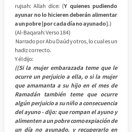
rujsah: Allah dice: (
Y quienes pudiendo
ayunar no lo hicieren deberán alimentar
a un pobre [por cada día no ayunado].
)
(Al-Baqarah: Verso 184)
Narrado por Abu Daúd y otros, lo cual es un
hadiz correcto.
Y él dijo:
((Si la mujer embarazada teme que le
ocurre un perjuicio a ella, o si la mujer
que ​​amamanta a su hijo en el mes de
Ramadán también teme que ocurre
algún perjuicio a su niño a consecuencia
del ayuno - dijo: que rompan el ayuno y
alimenten a un pobre como expiación de
un día no ayunado. y recuperarlo en