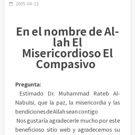
mujer embarazada o que está amamantando
2005-04-23
En el nombre de Al-
lah El
romper el ayuno en Ramadán?
Misericordioso El
Compasivo
Pregunta:
Estimado Dr. Muhammad Rateb Al-
Nabulsi, que la paz, la misericordia y las
bendiciones de Allah sean contigo
Nos gustaría agradecerle mucho por este
beneficioso sitio web y agradecemos su