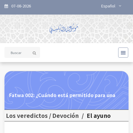
07-08-2026
Español
Fatwa 002: ¿Cuándo está permitido para una
Los veredictos / Devoción
/
El ayuno