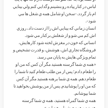
لباس در کنار پياده رو بنشينم وگدايي کنم ولي بينايي
ام باز گردد. -سخن او شامل همه ي شغل ها مي
شود-.
انسان زماني که بينايي اش را از دست داد، روزي
اش کم مي شو و از شغلش برکنار مي شود.
انساني که خون در مغزش لخته شود کارهايش،
فروشگاه تجاري اش، هوشش، و قدرت تشخيص و
تمام ويژگي هايش به پايان مي رسد.
«همه ي شما گرسنه هستيد مگر آن کس که من او
را طعام دادم؛ پس از من طلب طعام کنيد تا شما را
طعام دهم. همه ي شما برهنه هستيد مگر آن کس
که من او را پوشانيدم. پس از من پوشش بخواهيد تا
شما بپوشانم.
همه ي شما گمراه هستيد، همه ي شما گرسنه
هستيد و همه ي شما برهنه ايد. »