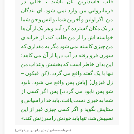
قلب فاسدترين تان باشيد ، خللي در
فرمانروايي من وارد نمي شود. اي بندگان
من! اگر اولين و آخرين شما، و انس و جن شما
در يک مکان گسترده گرد آيند و هر يک از آن ها
خواسته اش را از من طلب کند، از خزانه ي
من چيزي کاسته نمي شود مگر به مقداري که
سوزن فرو رفته در آب دريا از آن مي کاهد؛
اين بدان خاطر است که بخشش وعذاب من
تنها با يک گفته واقع مي گردد. (کن فيکون –
زل فيزول) [باش پس واقع مي شود، نابود
شو پس نابود مي گردد.] پس اگر کسي از
شما به خيري دست يافت، بايد خدا را سپاس و
ستايش بگويد و اگر کسي چيزي غير از اين
نصيبش شد، تنها بايد خودش را سرزنش کند.»
(به روايت مسلم و ترمذي از ابو ادريس خولاني)