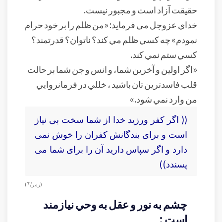
حقيقت آزاد است و مجبور نيست.
خداي عزوجل مي فرمايد: «من ظلم را بر خود حرام
نمودم» چه کسي ظلم مي کند؟ ناتوان؟ قدرتمند؟
کسي ستم نمي کند.
«اگر اولين و آخرين شما، و انس و جن شما بر حالت
قلب فاسدترين تان باشيد ، خللي در فرمانروايي
من وارد نمي شود.»
(( اگر كفر ورزيد خدا از شما سخت بى ‏نياز
است و براى بندگانش كفران را خوش نمى
دارد و اگر سپاس داريد آن را براى شما مى
‏پسندد))
(زمر/ 7)
چشم به نور و عقل به وحي نيازمند
است :