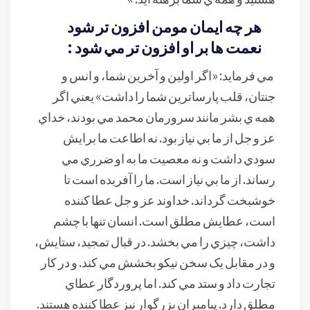
هر چه ايمان مومن افزون تر شود
نعمت ها بر او افزون تر مي شود :
مي فرمايد: «اگر اولين و آخرين شما، و انس و
جنتان، قلب پارساترين شما را داشت» يعني اگر
همه ي بشر مانند سرورمان محمد مي بودند، خداي
عز و جل از ما بي نياز بود. نه اطاعت ما برايش
سودي داشت و نه معصيت ما به او ضرري مي
رساند. از ما بي نياز است. ما را آفريده است تا
خوشبخت گرداند. خداوند عز و جل عطا کننده
است، عطايش مطلق است. انسان تنها با چشم
داشت، چيزي را مي بخشد. در قبال تمجيد، ستايش،
و در مقابل يک سخن نيکو بخشش مي کند. و در کار
تجارت داد و ستد مي کند. اما پروردگار عطاي
مطلق دارد. پيامبران بزرگوار نيز عطا کننده هستند.