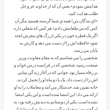
هدايتش نمودم» يعني آن که از خداوند عز و جل
طلب هدايت کنيد.
«اي بندگان من! همه ي شما گرسنه هستيد مگر آن
کس که من طعامش دادم» هر کس که شغلي دارد،
اگر يک قطره خون در يکي از رگ هاي مغزش لخته
شود حافظه اش را از دست مي دهد و کارش به
پايان مي رسد.
شخصي را مي شناسم که به مقام معاونت وزير
صنعت رسيد. شخصي که در فرانسه درس خواند و
ىر رفاه بسيار بود. جواني که در آغاز زندگي بينايي
اش را از دست داد. يک يا دو ماه او را تحمل کردند.
خانه نشين شد. خدمتکار مي آمد و معاملات را به او
ارائه مي داد؛ اين امضا شده است و اين يکي امضا
نشده است. يکي از دوستانم به ديدنش رفته بود، به
او گفته بود: به خدا سوگند دوست دارم که تنها با يک