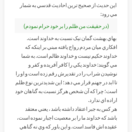
اين حديث از صحيح ترين احاديث قدسي به شمار
مي رود:
(در حقيقت من ظلم را بر خود حرام نمودم)
بهاي بهشت گمان نيک نسبت به خداوند است.
افکاري ميان مردم رواج يافته مبني بر اينکه که
خداوند حکيم نيست و خداوند ظالم است. به شما
مي گويند: خداوند يکي را کافر آفريده و کفر و
نوشيدن شراب را در تقديرش رقم زده است و او را
تا ابد در جهنم قرار مي دهد؛ اين شديدترين نوع ظلم
است؛ چرا که آن شخص هرگز نسبت به گناهان خود
اراده اي ندارد.
هر کس به جبر اعتقاد داشته باشد ، يعني معتقد
باشد که خداوند ما را بر معصيت اجبار نموده است،
عقيده اش فاسد است. و اين باور که وي نه گناهي