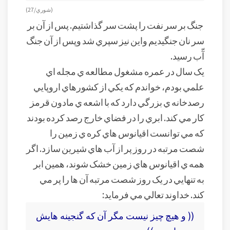
(شوري/ 27)
جنگ بر سر نفت را پشت سر گذاشتيم. پس از آن بر
سر نان جنگيديم واين نيز سپري شد وپس از آن جنگ
آّب رسيد.
يک سال در عمره مشغول مطالعه ي مجله اي
علمي بودم، خواندم که يکي از کشورهاي اروپايي
رصدخانه ي بزرگي دارد که با اشعه ي مادون قرمز
کار مي کند. ابري را در فضاي خارج رصد کرده بودند
که مي توانست اقيانوس هاي کره ي زمين را
شصت مرتبه در روز پر از آب هاي شيرين سازد. اگر
همه ي اقيانوس هاي زمين خشک شوند، همين ابر
به تنهايي در يک روز شصت مرتبه آن ها را پر مي
کند. خداوند تعالي مي فرمايد:
(( و هيچ چيز نيست مگر آن که گنجينه هايش