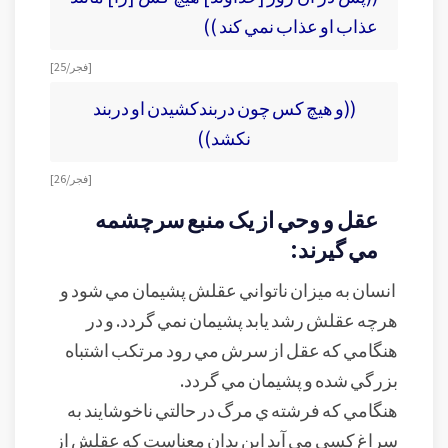
عذاب او عذاب نمي کند ))
[فجر/ 25]
((و هيچ كس چون دربندكشيدن او دربند
نكشد))
[فجر/ 26]
عقل و وحي از يک منبع سرچشمه
مي گيرند:
انسان به ميزان ناتواني عقلش پشيمان مي شود و
هرچه عقلش رشد يابد پشيمان نمي گردد. و در
هنگامي که عقل از سرش مي رود مرتکب اشتباه
بزرگي شده و پشيمان مي گردد.
هنگامي که فرشته ي مرگ در حالتي ناخوشايند به
سراغ کسي مي آيد اين بدان معناست که عقلش از