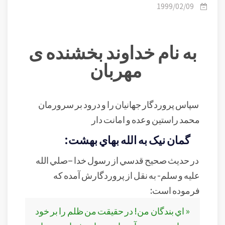
به پروردگار نشانه ی ایمان انسان است.
1999/02/09
به نام خداوند بخشنده ی
مهربان
سپاس پروردگار جهانيان را و درود بر سرورمان
محمد راستين وعده و امانت دار
گمان نيک به الله بهاي بهشت:
در حديث صحيح قدسي از رسول خدا –صلي الله
عليه و سلم- به نقل از پروردگارش آمده که
فرموده است:
« اي بندگان من! در حقيقت من ظلم را بر خود