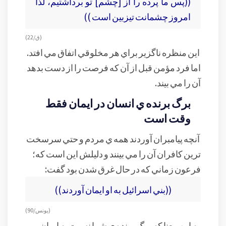
((پس ما پرده را از [چشم] تو برداشتيم، لذا
امروز چشمانت تيزبين است ))
(ق/ 22)
اين منظره ناگزير براي هر مخلوقي اتفاق مي افتد.
اما فرد مؤمن قبل از آن که فرصت را از دست بدهد
آن را مي بيند.
برگ برنده ي انسان در ايمان فقط
وقت است
آنچه پيامبران آوردند همه ي مردم و حتي سرسخت
ترين کافران آن را مي بينند و دليلش اين است که؛
فرعون زماني که در حال غرق شدن بود گفت:
((بني اسرائيل به او ايمان آوردند))
(يونس/ 90)
به اين معنا که برگ برنده ي شما نسبت به ايمان،