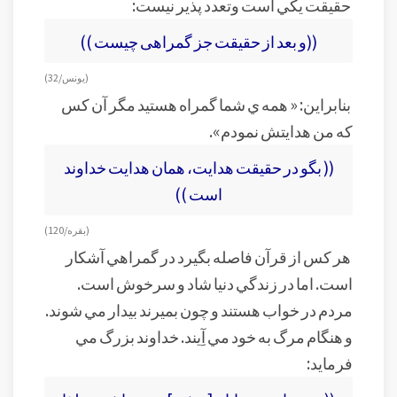
حقيقت يکي است وتعدد پذير نيست:
((و بعد از حقيقت جز گمراهى چيست ))
(يونس/ 32)
بنابراين: « همه ي شما گمراه هستيد مگر آن کس
که من هدايتش نمودم».
(( بگو در حقيقت هدايت، همان هدايت خداوند
است ))
(بقره/ 120)
هر کس از قرآن فاصله بگيرد در گمراهي آشکار
است. اما در زندگي دنيا شاد و سرخوش است.
مردم در خواب هستند و چون بميرند بيدار مي شوند.
و هنگام مرگ به خود مي آِيند. خداوند بزرگ مي
فرمايد: