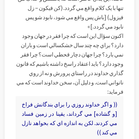
تنها با يک کلام واقع مي گردد. (کن فيکون – زل
فيزول) [باش پس واقع مي شود، نابود شو پس
نابود مي گردد.]»
اکنون سؤال اين است که چرا فقر در جهان وجود
دارد؟ براي چه چند سال خشکسالي است و باران
نمي بارد؟ چرا جهان دچار قحطي است؟ چرا فقر
وجود دارد؟ بايد اعتقاد راسخ داشته باشيم که قانون
گذاري خداوند در راستاي پرورش و نه از روي
ناتواني است. و دليل آن، سخن خداوند است که مي
فرمايد:
(( و اگر خداوند روزي را براي بندگانش فراخ
[و گشاده] مي گرداند، يقينا در زمين فساد
مي کردند. لکن به اندازه اي که بخواهد نازل
مي کند ))