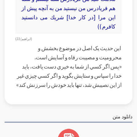
هم فريادرس من نيستيد من به آنچه پيش از
اين مرا [در كار خدا] شريك مى‏ دانستيد
كافرم ))
(ابراهيم/ 22)
اين حديث يک اصل در موضوع بخشش و
محروميت و مصيبت رفاه و آسايش است.
«پس اگر کسي از شما به خيري دست يافت، بايد
خدا را سپاس و ستايش بگويد و اگر کسي چيزي غير
از اين نصيبش شد، تنها بايد خودش را سرزنش کند»
دانلود متن