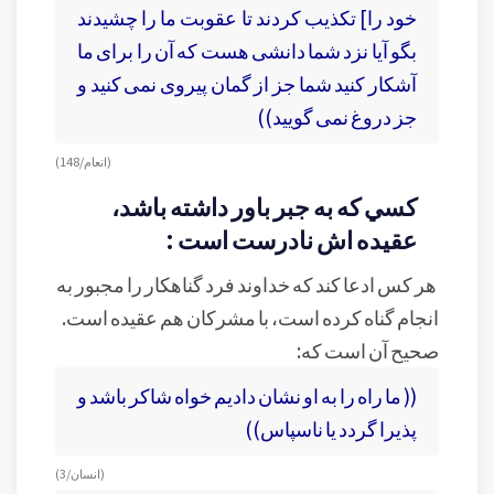
خود را] تكذيب كردند تا عقوبت ما را چشيدند
بگو آيا نزد شما دانشى هست كه آن را براى ما
آشكار كنيد شما جز از گمان پيروى نمى ‏كنيد و
جز دروغ نمى‏ گوييد))
(انعام/ 148)
کسي که به جبر باور داشته باشد،
عقيده اش نادرست است :
هر کس ادعا کند که خداوند فرد گناهکار را مجبور به
انجام گناه کرده است، با مشرکان هم عقيده است.
صحيح آن است که:
(( ما راه را به او نشان داديم خواه شاكر باشد و
پذيرا گردد يا ناسپاس))
(انسان/ 3)