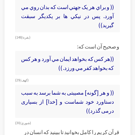
(( و براي هر يک جهتي است که بدان روي مي
آورد. پس در نيکي ها بر يکديگر سبقت
گيريد))
(بقره/148)
و صحيح آن است که:
((هر کس که بخواهد ايمان مي آورد و هر کس
که بخواهد کفر مي ورزد. ))
(کهف/ 29)
(( و هر [گونه] مصيبتى به شما برسد به سبب
دستاورد خود شماست و [خدا] از بسيارى
درمى‏ گذرد))
(شوري/ 30)
قرآن کريم را کامل بخوانيد تا ببينيد که انسان در