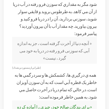
شود مگر به مقداري که سوزن فرو رفته در آب دريا
از آن مي کاهد. به طرطوس برويد و قايقي سوار
شويد، سوزني برداريد، آن را در دريا فرو کنيد و
بيرون بياوريد. چه مقدار آب با آن بيرون آورديد؟
پيامبر فرمود:
« آنچه دنيا از آخرت گرفته است ، جز به اندازه
آبى كه سوزنى فرو رفته در دريا به خود مى
گيرد ، نيست»
(طبراني از مستورد بن شداد)
همه ي درگيري ها، کشمکش ها و سردرگمي ها به
خاطر يک قطره آبي است که به آن سوزن آويزان
است. در حالي که تمام دريا در آخرت حاصل مي
شود. به همين خاطر فرموده است:
«براي بندگان صالح خود، چيزي را آماده کرده