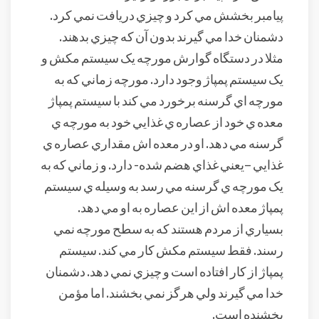
پيامبر بخشش مي کرد و چيزي دريافت نمي کرد.
دشمنان خدا مي گيرند بدون آن که چيزي بدهند.
مثلا در دستگاه گوارش مورچه يک سيستم مکش و
يک سيستم پمپاژ وجود دارد. مورچه زماني که به
مورچه اي گرسنه برخورد مي کند با سيستم پمپاژ
معده ي خود از عصاره ي غذايي خود به مورچه ي
گرسنه مي دهد. او در معده اش مقداري عصاره ي
غذايي –يعني غذاي هضم شده- دارد. و زماني که به
يک مورچه ي گرسنه مي رسد به وسيله ي سيستم
پمپاژ معده اش از اين عصاره به او مي دهد.
بسياري از مردم هستند که به سطح مورچه نمي
رسند. فقط سيستم مکش کار مي کند. سيستم
پمپاژ از کار افتاده است و چيزي نمي دهد. دشمنان
خدا مي گيرند ولي هرگز نمي بخشند. اما مؤمن
بخشنده است.