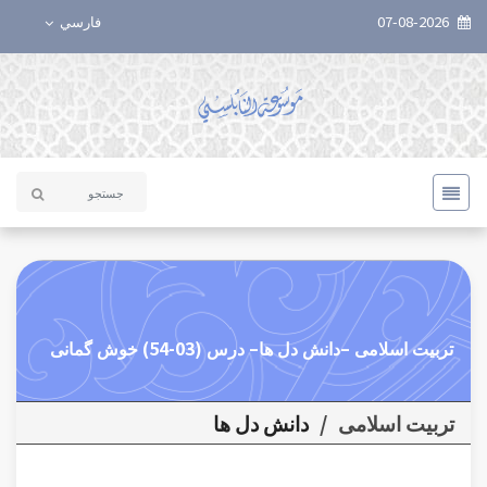
07-08-2026
فارسي
تربيت اسلامی –دانش دل ها– درس (03-54) خوش گمانی
تربیت اسلامی
/
دانش دل ها