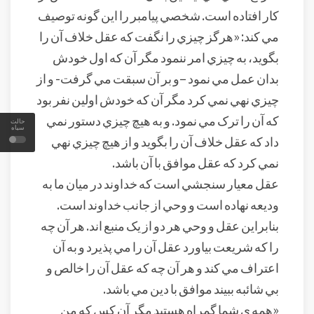
کار افتاده است. شخصي پيامبر را اين گونه توصيف
مي کند: «هرگز چيزي را نگفت که عقل خلاف آن را
بگويد، به چيزي امر ننمود مگر آن که اول خودش
بدان عمل مي نمود –و بر آن سبقت مي گرفت- و از
چيزي نهي نمي کرد مگر آن که خودش اولين نفر بود
که آن را ترک مي نمود. و به هيچ چيزي دستور نمي
حالت
سیاه
داد که عقل خلاف آن را بگويد و از هيچ چيزي نهي
نمي کرد که عقل موافق با آن باشد.
عقل معيار سنجشي است که خداوند در ميان ما به
وديعه نهاده است و وحي از جانب خداوند است.
بنابراين عقل و وحي هر دو از يک منبع اند. هر آن چه
را که شريعت بياورد عقل آن را مي پذيرد و به آن
اعتراف مي کند و هر آن چه که عقل آن را خالص و
بي شائبه ببيند موافق با دين مي باشد.
«همه ي شما گمراه هستيد مگر آن کس که من