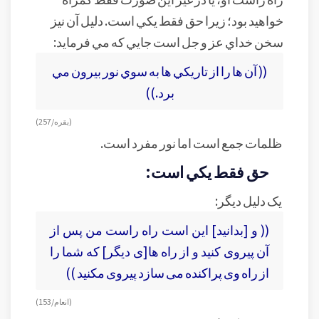
خواهيد بود؛ زيرا حق فقط يکي است. دليل آن نيز
سخن خداي عز و جل است جايي که مي فرمايد:
(( آن ها را از تاريکي ها به سوي نور بيرون مي
برد.))
(بقره/ 257)
ظلمات جمع است اما نور مفرد است.
حق فقط يکي است:
يک دليل ديگر:
(( و [بدانيد] اين است راه راست من پس از
آن پيروى كنيد و از راه ‏ها[ى ديگر] كه شما را
از راه وى پراكنده مى‏ سازد پيروى مكنيد ))
(انعام/ 153)