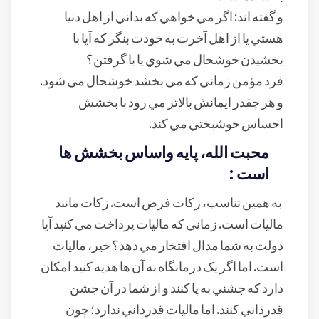
و گفته اند: اگر مي خواهي که بداني از اهل دنيا
هستي يا از اهل آخرت به خودت بنگر که آيا با
بخشيدن خوشحال مي شوي يا با گرفتن؟
فرد مؤمن زماني که مي بخشد خوشحال مي شود.
و هر چقدر ايمانش بالاتر مي رود با بخشش
احساس خوشبختي مي کند.
محبت الله، پايه واساس بخشش ها
است :
به همين تناسب، زکات فرض است. زکات مانند
ماليات است. زماني که ماليات پرداخت مي کنيد آيا
دولت به شما مدال افتخار مي دهد؟ خير، ماليات
است. اما اگر يک درمانگاه به آن ها هديه کنيد امکان
دارد که جشني به پا کنند و از شما در آن جشن
قدرداني کنند. اما ماليات قدرداني ندارد؛ چون