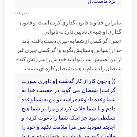
نزد ماست. ))
(حجر/ 21)
بنابراين خداوند قانون گذاري کرده است. و قانون
گذاري او جنبه ي تاديبي دارد نه ناتواني.
«پس اگر کسي از شما به خيري دست يافت، بايد
خدا را سپاس و ستايش بگويد و اگر کسي چيزي غير
از اين نصيبش شد، تنها بايد خودش را سرزنش کند»
شيطان را دشنام ندهيد، شيطان کاره اي نيست.
(( و چون كار از كار گذشت [و داورى صورت
گرفت] شيطان مى‏ گويد در حقيقت ‏خدا به
شما وعده داد وعده راست و من به شما وعده
دادم و با شما خلاف كردم و مرا بر شما هيچ
تسلطى نبود جز اينكه شما را دعوت كردم و
اجابتم نموديد پس مرا ملامت نكنيد و خود را
ملامت كنيد من فريادرس شما نيستم و شما