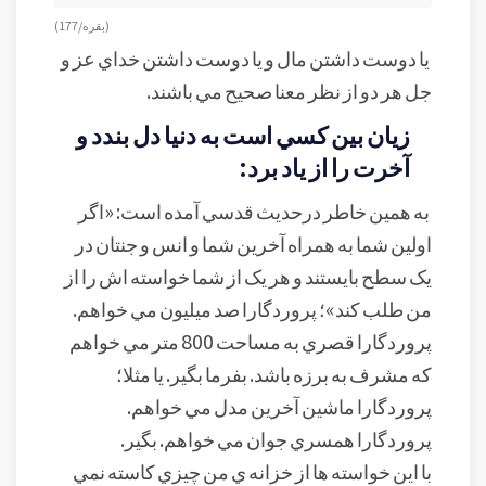
(بقره/ 177)
يا دوست داشتن مال و يا دوست داشتن خداي عز و
جل هر دو از نظر معنا صحيح مي باشند.
زيان بين کسي است به دنيا دل بندد و
آخرت را از ياد برد:
به همين خاطر درحديث قدسي آمده است: «اگر
اولين شما به همراه آخرين شما و انس و جنتان در
يک سطح بايستند و هر يک از شما خواسته اش را از
من طلب کند»؛ پروردگارا صد ميليون مي خواهم.
پروردگارا قصري به مساحت 800 متر مي خواهم
که مشرف به برزه باشد. بفرما بگير. يا مثلا؛
پروردگارا ماشين آخرين مدل مي خواهم.
پروردگارا همسري جوان مي خواهم. بگير.
با اين خواسته ها از خزانه ي من چيزي کاسته نمي