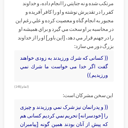
مرتکب شده و نه جنايتي را انجام داده، و خداوند
کفر را در تقديرش نوشته و او را کافر آفريده و
مجبور به انجام گناه و معصيت کرده و علي رغم اين
در محاسبه بر او سخت مي گيرد و براي هميشه او
را در جهنم قرار مي دهد، [اين باور] او را از خداوند
بزرگ دور مي سازد:
(( كسانى كه شرك ورزيدند به زودى خواهند
گفت اگر خدا مى‏ خواست ما شرك نمي
ورزيديم ))
(انعام/ 148)
اين سخن مشرکان است:
(( و پدرانمان نيز شرک نمي ورزيدند و چيزى
را [خودسرانه] تحريم نمي کرديم كسانى هم
كه پيش از آنان بودند همين گونه [پيامبران