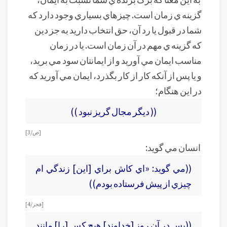
گزينه ي زمان است. چيزهاي بسياري وجود دارد که
شما در قبول يا رد آن، حق انتخاب داريد به جز دين
که گزينه ي مهم در آن زمان است. يا در زمان
مناسب ايمان مي آوريد و از ايمانتان سود مي بريد،
و يا پس از آنکه کار از کار بگذرد، ايمان مي آوريد که
در اين هنگام؛
(( ديگر مجال گريز نبود ))
[ص/ 3]
انسان مي گويد:
((مي گويد: «اي کاش براي [اين] زندگي ام
چيزي از پيش فرستاده بودم))
[فجر/ 4]
((پس در آن روز [خداوند] هيچ کس [را] مانند