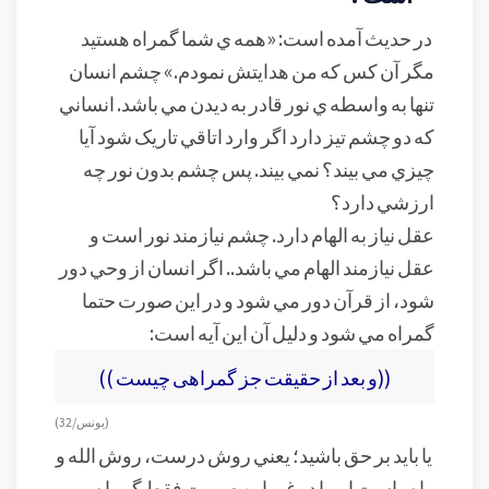
در حديث آمده است: «همه ي شما گمراه هستيد
مگر آن کس که من هدايتش نمودم.» چشم انسان
تنها به واسطه ي نور قادر به ديدن مي باشد. انساني
که دو چشم تيز دارد اگر وارد اتاقي تاريک شود آيا
چيزي مي بيند؟ نمي بيند. پس چشم بدون نور چه
ارزشي دارد؟
عقل نياز به الهام دارد. چشم نيازمند نور است و
عقل نيازمند الهام مي باشد.. اگر انسان از وحي دور
شود، از قرآن دور مي شود و در اين صورت حتما
گمراه مي شود و دليل آن اين آيه است:
((و بعد از حقيقت جز گمراهى چيست ))
(يونس/ 32)
يا بايد بر حق باشيد؛ يعني روش درست، روش الله و
راه راست او، يا در غير اين صورت فقط گمراه