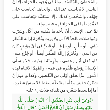
والمُخْطئ والمُتَعَمِّد سواءٌ في وُجوب الجزاء ، إلا أنَّ
الناسي لا يُحاسب عند الله ، والجاهل يُحاسب على
جهْله ، والمُخْطئ كذلك ، إلا المُتَعَمِّد فيُحاسب على
تَعَمُّدِه ، أما في الجزاء فهم فيه سواء .
ثمَّ على الإنسان أنْ يأخذ ما يكْفيه من أكْل وشُرْب
ومُواصلات بالحدِّ الأدْنى ولا يزيد. وتُحْرَمُ إزالة الشَّعْر
بنَتْفٍ ، أو حلْقٍ ، أو حرْقٍ ، أو قَصٍّ في أيِّ موْضِعٍ كان
من البدن ، وتُحْرَمُ إزالة الظُّفْر أيضاً ، أو جُزْءٍ منه ،
فلو فعل أثِم وعصى ، ولَزِمَتْهُ الفِدْية ، فلا يتسَلَّى
الإنسانُ بِوَضْع ظُفْره في فمه ، والمُهِمّ الانْتِباه لهذه
الأمور ، ثمَّ الحلْق أوْلى من التَّقْصير ، وكذا لو عَلِمَ أنَّ
شعْرهُ خفيف وكلَّما مشَطَه سقط فلا يمسّ شعْره ،
أما إذا سقط شعْره من تلقائِهِ فلا شيء عليه .
((وعَنْ أَبِي بَكْرٍ الصِّدِّيقِ أَنَّ النَّبِيَّ صَلَّى اللَّه
عَلَيْهِ وَسَلَّمَ سُئِلَ أَيُّ الْحَجِّ أَفْضَلُ ؟ قَالَ : الْعَجُّ