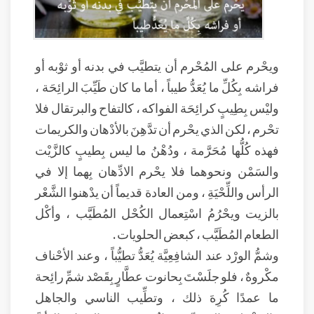
ويحْرم على المُحْرم أن يتطيَّب في بدنه أو ثوْبه أو
فراشه بِكُلِّ ما يُعَدُّ طيباً ، أما ما كان طَيِّبَ الرائِحَة ،
وليْس بِطِيبٍ كرائِحَة الفواكه ، كالتفاح والبرتقال فلا
تحْرم ، لكن الذي يحْرم أن تدَّهِنَ بالأدْهان والكريمات
فهذه كُلُّها مُحَرَّمة ، ودُهْنُ ما ليس بِطيبٍ كالزَّيْت
والسَمْن ونحوهما فلا يحْرم الادِّهان بِهما إلا في
الرأس واللِّحْيَةِ ، ومن العادة قديماً أن يدْهنوا الشَّعْر
بالزيت ويحْرُمُ اسْتِعمال الكُحْل المُطَيَّب ، وأكْل
الطعام المُطَيَّب ، كبعض الحلويات .
وشمُّ الورْد عند الشافِعِيَّة يُعَدُّ تطيُّباً ، وعند الأحْناف
مكْروهٌ ، فلو جلَسْتَ بِحانوت عطَّارٍ بِقَصْد شمِّ رائِحة
ما عمدًا كُرِهَ ذلك ، وتطِّيب الناسي والجاهل