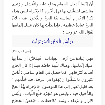
أنَّ إنْساناً دخل الحمام وخلع ثِيابه واغْتَسَل وارْتَدى
مناشِف ليتنَشَّفَ بها فهل أحْرم ؟ الإحْرام ليس هذا ،
لكنَّ الإحْرام أساسه نِيَّةُ الحجّ والدُّخول فيه ، لأنَّ
الحجَّ عِبادةٌ عظيمة ، فإذا بدَأْتَ بِها كان عليك إتْمامها
لِقَوْل الله عز وجل :
﴿وَأَتِمُّوا الْحَجَّ وَالْعُمْرَةَ لِلَّهِ﴾
[ سورة البقرة : 196]
فهي عِبادة من أرْقى العِبادات ، فَبِمُجَرَّد أن تبدأ بها
عليك إتْمامها ، وهناك تَلْبِية خاصَّة فيما إذا كان الحاج
أصابه أمْرٌ قاهِر ، كما حصل في العام الماضي ؛ أُناسٌ
كثيرون ما تمَكَّنوا أن يَقِفوا في عَرَفَة ، فما حُكْمهم ؟‌
بعد قليل نَصِل إلى هذا الموضوع . فالإحرام نِيَّةُ الحجّ
والدُّخول فيه ، وليس هو مُجَرَّد خَلْعِ الثِّياب ، ولُبْس
الإزار والرِّداء ، وثمة مُلاحظات ، فَبَعْضُ الحُجاج