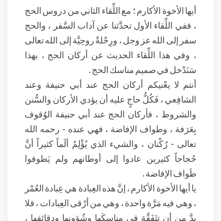
أيها الأخوة الأكارم ؛ مع اللِّقاء الثاني من دروس الحج
، ففي اللِّقاء الأول تحدَّثنا عن آداب السَّفر ، والحج
سفر إلى الله عز وجل ، ورِحْلةٌ روحِيَّة إلى الله تعالى
، وفي هذا اللِّقاء الحديث عن أركان الحج ، بهذا
سَنَدْخل في صميم مناسك الحج .
أنتم لا يعْنيكم أركان الحج عند أبي حنيفة وعند
الشافِعي ، فَكُلُّ حاجٍ عليه أن يؤدي الأركان والسُّنن
والشروط ، فأركان الحج عند أبي حنيفة الوُقوف
بِعَرَفة ، وطواف الإفاضة ، فهي عنده - رحمه الله
تعالى - رُكْنان ، والشيء الذي يُؤْلِمُ ألَماً كثيراً أنَّ
حُجاجاً كثيرين عادوا إلى أوطانهم ولم يَطوفوا
طَواف الإفاضة .
يا أيها الأخوة الأكارم ، إنَّ هذه العِبادة هي عِبادة العُمْر
، وهي فيه مَرَّة واحدة ، وهي من أرْقى العِبادات ، فلا
بدَّ من أن تتَفَقَّهَ في مناسِكَها وشُؤونها ودقائِقِها ،