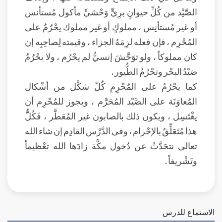
الصَّيْد من كُلِّ حيوانٍ برِيٍّ وَحْشيٍّ مأكول مُستأنس
أو غير مُستأنِس ، مملوكٍ أو غير مملوك يحْرُمُ على
المُحْرِم ، فإن فعله لزِمَهُ الجزاء ، وقيمته لِصاحِبِه إن
كان مملوكاً ، ولو توَحَّشَ إنسيٌّ لم يحْرُم ، ولا يحْرُمُ
صَيْدُ البحْر وتحْرُمُ الطُّيور .
كما يحْرُمُ على المُحْرِمِ كُلّ شكْل من أشْكال
المُعاوَنَة على الصَّيْد المُحَرَّم ، ويجوز للمُحْرِم أن
يغْتَسِل ، ويكون ذلك بالصابون غير المُعَطَّر ، فَكُلُّ
هذا مُتَعَلِّقٌ بالإحْرام ، وفي الدَّرْس القادِم إن شاء الله
تعالى نتحَدَّثُ عن دُخول مكَّة زادَها الله تعْظيماً
وتَشْريفاً .
الاستماع للدرس