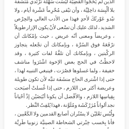
الذين لم يَحُجُّوا القَضِيَّة ليْسَت سَهْلة ترْتَدي مَنْشَفة
بلا ألْبِسَة داخِلِيَّة ، وأن تبْقى مُحْرِماً عَشْرة أيام ، ولا
تبْدو عَوْرتُكَ لأحدٍ فهذا من الأدب العالي والحِرْص
الشديد ، لذلك عليك أن تسْعى لأنْ يكون الإزار طويلاً
، وعريضاً ومعنى أنّه عريض ، حيث بإمْكانك أن
ترْفَعَهُ فوق السُرَّة ، وبإمكانك أن تجْعله يتجاوز
الركْبتين ، وبإمكانك أن تلفَّهُ لفات كثيرة ، وقد
لاحظْتُ في الحج بعض الإخوة اشْتَرَوا مناشف
خفيفة ، ولما غسلوها قصُرَت ، فينبغي التنبيه لهذا ،
حتى إذا اشْترى الحاج منشَفَة تنبَّه لأن تكون طويلة
وعريضة أكثر من اللازم ، حتى إذا غُسلتْ أصبَحت
بِقِياسِها اللازم ، والأفْضل أن يكونا أبْيَضَيْن إذْ أحْياناً
نجد ألواناً مُزَرْكَشَة ومُلَوَّنة ، فهذا يُلفِتُ النَّظر .
ولُبْس نَعْليْن لا يسْتُران أصابع القدمين ولا الكَعْبين ،
فأنا بِحَسب خِبْرتي الشحاطة الصينيَّة زنوبيا طَرِيَّة