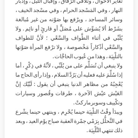
تغاير الأحوال ، وتلاقي الرِّفاق ، وإقبال الليل ، وإدْبار
النهار ، وفي المَسْجد الحرام ، وفي مسْجد الخيف ،
وسائر المساجد ، ويرْفع بها صَوْته من غير مُبالغة
بشَرْط ألا يُشوِّش على مُصَلٍّ أو قارئٍ أو نائِم . ولا
يُلَبِّي في أثناء الطَّواف والسَّعْي ؛ لأنَّ للطواف
والسَّعْي أذْكاراً مَخْصوصة ، ولا ترْفع المرأة صَوْتها
بالتلْبِيَة ، وهذا من عُيوب الحاجَّات .
ولا ينبغي أن تُسَلِّم على من يُلَبِّي ، لأنَّهُ في ذِكْرٍ ، أما
إذا سُلِّمَ عليه فعليه أن يَرُدَّ السلام ، وإذا رأى الحاج ما
يُعْجِبُهُ من مظاهر الدنيا ينبغي أن يقول : لَبَّيْك إنَّ
العَيْش عيْش الآخرة ، طرقات وقُصور وسيارات
وتكْييف وسوبرماركتْ .
ويبدَأ وقْتُ التلْبِيَة حينما يُحْرِم ، وينتهي حينما يشْرع
في التَّحلُّل بِرَمْي جمْرة العقبة صباح يوْم العيد ، وبعد
ذلك تنتهي التَّلْبِيَة .