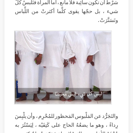
شرْط أن تكون سائِبة فلا مانع ، أما المرأة فتَلْبسُ كُلَّ
شيء ، بل حجّها يقوى كلَّما أكثرتْ من اللِّباس
وتَسَتَّرَتْ .
والتَجَرُّد عن المَلْبوس المَحظور للمُحْرِم ، وأن يلْبِسَ
رِداءً ، وهو ما يضعُهُ الحاج على كَتِفَيْه ، لِيَسْتُرَ به