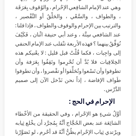
وهي عند الإمام الشافِعي الإحْرام ، والوُقوف بِعَرَفَة
، والطواف ، والسَّعْي ، والحَلْقُ أو التَّقْصير ،
والترتيب بين الإحرام والوقوف والطواف ، فإذا قلنا :
عند الشافعي سِتَّة ، وعند أبي حنيفة اثْنان ، فَكَيْفَ
نُوَفِّقُ بينهما ؟ فهذه الأربعة تنْقلب عند الإمام الحنفي
إلى واجِبات ، فكما قُلْتُ قبل قليل : لا يعْنيكم هذه
الخِلافِيات فلا بُدَّ أن تُحْرِموا وتَقِفُوا بِعَرَفة وأن
تطوفوا وأن تَسْعوا وتُحَلِّقوا أو تقْصروا ، وأن تطوفوا
طَواف الإفاضة ، إذاً نحن نَدْخل الآن إلى صميم
الدَّرْس .
الإحرام في الحج :
أوَّلُ شيءٍ هو الإحْرام ، وفي الحقيقة من الأخْطاء
الشائِعَة عند بعض الحُجَّاج أنَّهُ بِمُجرَّد أن يخْلع ثِيابه
ويرْتدي ثِياب الإحْرام يظُنُّ أنَّهُ قد أحْرم ، لو تَصَوَّرْنا