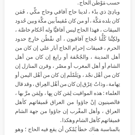
حسب مَوْطن الحاج .
وبادِئ ذي بدْء ، لدينا حاج آفاقي وحاج مكِّي ، فَمَن
كان بلده مَكَّة ، أو من كان مُقيماً بين مكَّة وبين حُدود
الميقات ، فهذا الحاج ليس آفاقيًّا وله أحْكام خاصَّة ،
ولكِنَّنا كُلُّنا حُجاج آفاقيون ، أي نقْطُن خارِجَ حدود
الحرم ، فميقات إحرام الحاج آبار علي إن كان من
أهل المدينة ، والجُحْفة أو رابِغ إن كان من أهل
الشام أو أهل المغرب أو مصْر ، وقرن المنازل إن
كان من أهْل نجْد ، ويَلَمْلَم إن كان من أهْل اليمن أو
تِهامة ، وذاتُ عِرْق إن كان من أهْل العِراق ، وقد قال
العلماء : هذه المواقيت لِمَن كان بِها ، ولِمَن مرَّ بها ،
فالصينيون إنْ جاؤوا من العراق فَميقاتهم كأهل
العراق ، وأهل المغْرب إن جاؤوا من جهة الشام
فميقاتهم كأهل الشام وهكذا .
بالمناسبة هناك خطأ يُمْكن أن يقع فيه الحاج ؛ وهو