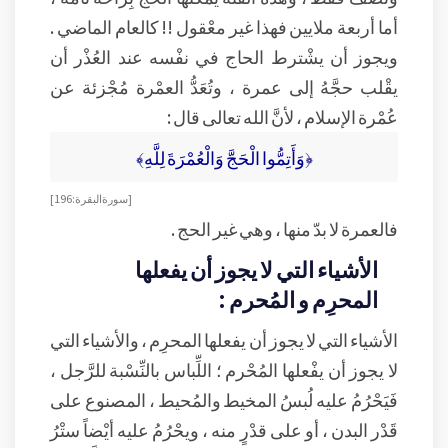
أما أربعة ملايين فهذا غير معْقول !! كالعام الماضي .
ويجوز أن يشْترط الحاج في نفْسه عند العُذْر أن
يقْلب حجَّهُ إلى عمرة ، وتُعَدُّ العمْرة مُجْزئة عن
عُمْرة الإسلام ، لأنَّ الله تعالى قال :
﴿وَأَتِمُّوا الْحَجَّ وَالْعُمْرَةَ لِلَّهِ﴾
[ سورة البقرة : 196]
فالعمرة لا بدّ منها ، وهي غير الحج .
الأشياء التي لا يجوز أن يفعلها
المحرِم و المُحرم :
الأشياء التي لا يجوز أن يفعلها المحرِم ، والأشياء التي
لا يجوز أن يفْعلها المُحْرم ؛ اللِّباس بالنِّسْبة للرَّجل ،
فَيَحْرُمُ عليه لُبسُ المخيط والمُحيط ، المصنوع على
قَدْر البدن ، أو على قدْرٍ منه ، ويحْرُمُ عليه أيْضاً ستْرُ