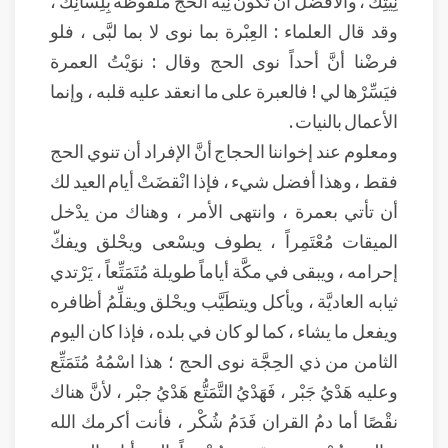
نِيَّتِك ، والأفضل أن تكون نِيَّة الحجّ مَلْفوظة بِلِسانِك ،
وقد قال العلماء : العِبْرة بما نوى لا بما لبَّى ، فلو
فرضْنا أنَّ أحداً نوى الحج وقال : نوَيْتُ العمرة
فيَسِّرْها لي ! فالعبرة على ما انعقد عليه قلبه ، وإنما
الأعمال بالنيات .
ومعلوم عند إخواننا الحجاج أنَّ الإفراد أن تنوي الحج
فقط ، وهذا أفضل شيء ، فإذا انْقضَتْ أيام العيد لك
أن تأتي بعمرة ، وانتهى الأمر ، وهناك من يدْخل
الميقات مُعْتَمِراً ، يطوف ويسْعى ويحْلق ويفكّ
إحرامه ، ويبقى في مكَّة أياماً طويلة مُتَمَتِّعاً ، يَرْتدي
ثيابه العاديَّة ، ويأكل ويتطَيَّب ويحْلق ويقلِّمُ أظافره
ويفعل ما يشاء ، كما لو كان في بلده ، فإذا كان اليوم
الثامن من ذي الحِجَّة نوى الحج ؛ هذا اسْمُهُ مُتَمَتِّع
وعليه هَدْيُ جَبْر ، فَهَدْيُ التَّمَتُّع هَدْيُ جبْر ، لأنَّ هناك
نقْصًا أما دمُ القران فَدَمُ شُكْر ، فأنت أكرمك الله