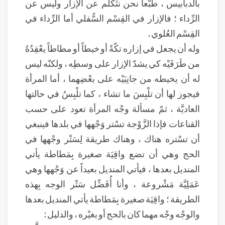
بالدبابيس ، طبْعاً نحن نتَكَلَّم عن الإزار وليس عن
الرِّداء ؛ فالإزار في القِسْم السُّفلي أما الرِّداء في
القِسْم العُلوي .
وله أن يجعل في إزاره تكّةً أو خيطاً أو مطاطاً يعْقِدُهُ
من طَرَفَيْه كي يشدّ الإزار على وسطِه ، ولكنّه ليس
له أن يخيطه من جانِبَيْه على بعْضِهما ، أما المرأة
فيجوز لها أن تلْبِسَ ما تشاء ، كما تلْبِسُ في حالتها
العاديَّة ، ثمّ مسألة وجْه المرأة تعود على حسب
القناعات فإذا الزَّوْجة تسْتر وَجْهها في بلدها فينبغي
أن تسْتره هناك ، وهناك طريقة لِسَتْر وجْهها في
الحج وهي أن تضع واقِيَة صغيرة بِمَطاطة يأتي
المنديل بعدها ، فيأتي المنديل بعيداً عن وَجْهها وهي
عَمَلِيَّة مَشْروعة ، وأنا أُفَضِّل سَتْر الوجه بِهذه
الطريقة ؛ واقِيَة صغيرة بِمَطاطة يأتي المنديل بعدها
والوجْه وجْه مهما كان بالحج أو بغيْره ، والدليل :