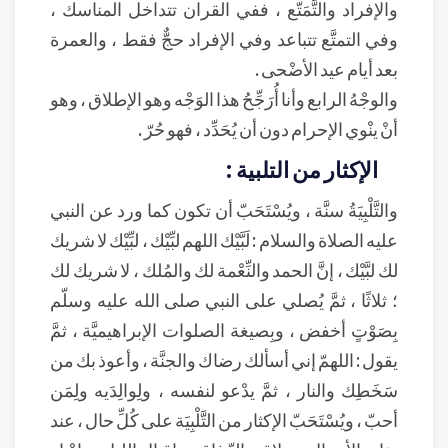
والإفراد والتَّمَتّع ، ففي القران تتداخل المناسك ،
وفي التمتَّع تتباعد وفي الإفراد حجٌّ فقط ، والعمرة
بعد أيام عيد الأضْحى .
والوجْهُ الرابع وأنا أُرَجِّحُ هذا الوَجْه وهو الإطلاق ، وهو
أنْ ينْوي الإحرام دون أن يُحَدِّد ، فهو حُرّ .
الإكثار من التلبية :
والتَّلْبِيَةُ سنَّة ، ويُسْتَحَبّ أن تكون كما ورد عن النبي
عليه الصلاة والسلام : لَبَّيْك اللهم لبِّيْك ، لبِّيْك لا شريك
لك لبَّيْك ، إنَّ الحمد والنِّعْمة لك والمُلك ، لا شريك لك
؛ ثلاثًا ، ثمَّ يُصلي على النبي صلى الله عليه وسلّم
بِصَوْتٍ أخفض ، وبِصيغة الصلوات الإبراهيميَّة ، ثمَّ
يقول : اللهمّ إني أسألك رضاك والجنَّة ، وأعوذ بك من
سَخَطِك والنار ، ثمَّ يدْعو لنفسه ، ولِوالِدَيه ولِمَن
أحبّ ، ويُسْتَحَبّ الإكثار من التَّلْبِيَة على كُلِّ حال ، عند