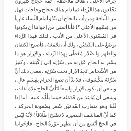
جُزْءَهُ الأعلى ، هناك مُلاحظة ؛ ثمّة حُجاجٌ كثيرون
يَخْلعون هذا الرِّداء فما دام هناك حجاج وحاجات فهل
من اللَّباقة ومن أدب الحاج أن يبْدُوَ أمام النِّساء عارِياً
من قِسْمِهِ الأعلى ؟! فأنا أتمنى من إخواننا أن يكونوا
في المُسْتوى الأعلى من الأدب ، لذلك فهذا الرِّداء
يوضَعُ على الكَتِفَيْن ، ولك أن تجْمَعَهُ ، فأصبح الكتفان
والظهْر والصَّدْر مُغَطّى بِهذا الرِّداء ، والإزار هو ما
يسْتر به الحاج عَوْرته من سُرَّتِه إلى رُكْبَتيْه ، وكثيرٌ
من الأشْخاص تَجِدُ الإزار تحت سُرَّتِه ، معنى ذلك أنَّ
سُرَّتَهُ مَكْشوفة ، فلا بدَّ أن تضع الحزام بِقِسْمٍ عالٍ ،
وينبغي أن يكون الإزار واسِعاً لِيَلُفَّ الحاج عِدَّة لَفات ،
وينبغي أن يُباعِدَ بين قَدَمَيْه حينما يلُفُّه عليه ، أما إذا
لَفَّهُ وهو متقارب القَدَمَيْن شَعَر بِصُعوبة الحركة ،
كما أنَّ المناشف القصيرة لا تصْلح إطْلاقاً ؛ لأنَّهُ ليْس
في الحجّ أبْشع من أن تظْهر عَوْرةُ الحاج ، فلِإخْواننا