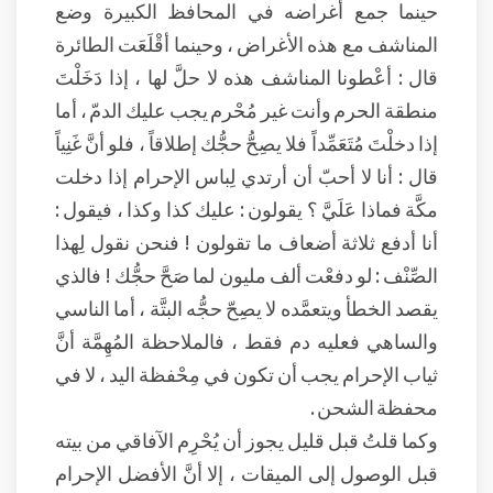
حينما جمع أغراضه في المحافظ الكبيرة وضع
المناشف مع هذه الأغراض ، وحينما أقْلَعَت الطائرة
قال : أعْطونا المناشف هذه لا حلَّ لها ، إذا دَخَلْتَ
منطقة الحرم وأنت غير مُحْرم يجب عليك الدمّ ، أما
إذا دخلْتَ مُتَعَمِّداً فلا يصِحُّ حجُّك إطلاقاً ، فلو أنَّ غَنِياً
قال : أنا لا أحبّ أن أرتدي لِباس الإحرام إذا دخلت
مكَّة فماذا عَلَيَّ ؟‍ يقولون : عليك كذا وكذا ، فيقول :
أنا أدفع ثلاثة أضعاف ما تقولون ‍! فنحن نقول لِهذا
الصِّنْف : لو دفعْت ألف مليون لما صَحَّ حجُّك ! فالذي
يقصد الخطأ ويتعمَّده لا يصِحّ حجُّه البتَّة ، أما الناسي
والساهي فعليه دم فقط ، فالملاحظة المُهِمَّة أنَّ
ثياب الإحرام يجب أن تكون في مِحْفظة اليد ، لا في
محفظة الشحن .
وكما قلتُ قبل قليل يجوز أن يُحْرِم الآفاقي من بيته
قبل الوصول إلى الميقات ، إلا أنَّ الأفضل الإحرام