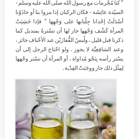
" كنا مُحْرمات مع رسول الله صلى الله عليه وسلَّم -
السيّدة عائِشَة - فكان الركبان إذا مروا بنا أو حاذَوْنا
أسْدَلَتْ إحْدانا جِلْبابها على وَجْهِها " فإذا خَشِيَتْ
المرأة كَشْف وَجْهها جاز لها أن تسْترهُ بمنديل كما
ذكرنا قبل قليل ، ولُبسُ القُّفازَيْن عند الأحْناف جائز ،
وعند الشافِعِيَّة لا يجوز . ولو احْتاج الرجل إلى أن
يسْتر رأسه بِنَحْو مُداواة ، أو المرأة أن تسْتر وجْهها
لِمِثْل ذلك جاز ووجَبَتْ الفِدْية .