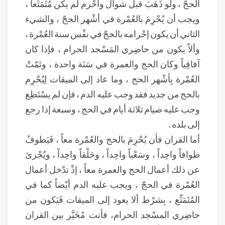
الحجّ ، ولو ذَهَبَ قبل شوال وأحْرم لم يكن مُتَمَتِّعاً ،
ويجب أن يُحْرِمَ بالعُمْرة في أشْهر الحجّ ، والشيء
الثاني أن يكون إحْرامه بالحجّ في نفْس سنة العُمْرة ،
وألاّ يكون من حاضِري المَسْجد الحرام ، فإذا كان
آفاقِياً وكان الحج والعمرة في سَنَة واحدة ، وتَمّتْ
العُمْرة بِأشْهر الحج ، وما عاد إلى الميقات لِيُحْرِم
بالحج من جديد فقد وجب عليه الدم ، فإن لم يسْتَطِع
وجب عليه صيام ثلاثة أيام في الحج ، وسبعة إذا رجع
إلى بلده .
أما القران فأن يُحْرِمَ بالحج والعُمْرة معاً ، فَيَطوفُ
طوافاً واحِداً ، وسَعْياً واحِداً ، وحَلْقاً واحِداً ، ويُجْزئ
عن ذلك أعمال الحج والعمرة معاً ، إذْ تدْخل أعمال
العُمْرة في الحجّ ، ويجب عليه الدم أيْضاً كما في
المُتَمَتِّع ، بِشرْط ألا يعود إلى الميقات فَيَكون من
حاضِري المسْجد الحرام، فأنت مُخَيَّر بين القران