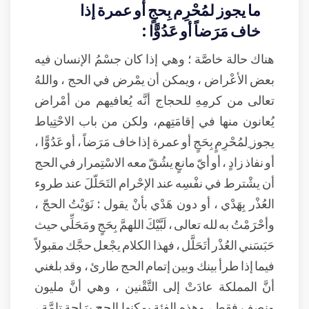
ما يجوز لمُحْرِم بِحجٍ أو عمرة إذا
خاف مَرَضاً أو عَدُوًّا :
هناك حالة خاصَّة ؛ وهي إذا كان جسْمُ الإنسان فيه
بعض الأعْراض ، ويمكن أن يمْرض في الحج ، واللهُ
تعالى من كرمِهِ للحجاج أنَّه يُعافيهم من أمْراض
يُعانون منها في إقامَتِهم، ولكن من باب الاحْتِياط
يجوز ِلمُحْرِمٍ بِحَجٍ أو عمرة إذا خاف مَرَضاً ، أو عَدُوًّا ،
أو نفاذ زادٍ ، أو أيّ مانعٍ يشُقّ معه الاسْتِمرار في الحج
أن يشْترط في نفْسِه عند الإحْرام التَحَلّلَ عند طروء
العُذْر بِهَدْي ، أو دون هَدْي بأنْ يقول : نَوَيْتُ الحجّ ،
وأحْرَمْتُ به لله تعالى ، لَبَّيْكَ اللهمَّ بِحَجٍ ومَحَلِّي حيث
حَبَسَني العُذْر أتَحَلَّل ، فهذا الكلام يجْعل حجَّك مقبولاً
فيما إذا طرأ بينك وبين إتمام الحج طارئ ، وقد بلغني
أنَّ المملكة عادَتْ إلى التَّقْنين ، وهي أنَّ مليون
ونصف فقط ، وهذه الفئة يمكنها الحج بِرَاحة تامَّة ،