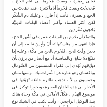
تعالى بِعُمْرة ، وبقيتَ مُحْرِماً إلى أيام الحج ،
فَحَجَجْتَ وبقيتَ مُحْرِماً أياماً كثيرة ، فقد جَمَعتَ بين
الحج والعمرة ، فأنت إذاً قارن ، وعليك دم الشُّكْر
لكن أكثر العلماء وأكثر أعضاء البِعْثات الدينيَّة
يَحُجون مُفْردين .
والتمتّع أن يحْرم من الميقات بعمرة في أشْهر الحج ،
فإذا انتهى من مناسكها تَحَلَّلَ ولَبِسَ ثيابه ، إلى أن
يحينَ وقْتُ الحج ، فَيُحْرِم بالحج من مكَّة ، وعليه إذا
تَمَتَّعَ دمُ شاةٍ، وبالمناسبة أنا مع أنصار من يروْن بأنَّ
ذبائِحَهم تُهْدى إلى فقراء المسلمين من الصُّومال
وباكستان وهو عبارة عن اشْتراء شيك ، وثمنها مئتان
وخمسون ريالاً ، تذهب طائرة خاصَّة تَرَوْنها في
الأخبار إلى هذه البلدان الفقيرة ، ويجوز التوكيل في
موضوع الهَدْي ، فكُلُّ الأماكن في مكَّة وجدَّة هناك
بنك التوكيل الراجحي ، وأنت تكتب في الشيك نوع