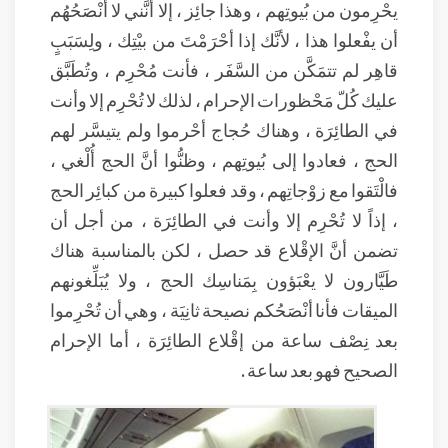
يحْرِمون من بُيوتِهم ، وهذا جائِز ، إلا أنَّني لا أنْصَحُهُم
أن يفْعلوا هذا ، لأنَّك إذا أحْرَمْتَ من بيْتِك ، ولِسَبَبٍ
قاهِر لم تتمَكَّن من السَّفَر ، فأنت مُحْرِم ، وتُطَبَّق
عليك كُلّ مَحْظورات الإحرام ، لذلك لا تُحْرِم إلا وأنت
في الطائِرَة ، وهناك حُجاج أحْرموا ولم يتيسَّر لهم
الحج ، فعادوا إلى بُيوتِهم ، وظنُّوا أنَّ الحج أُلْغي ،
فالْتَقوا مع زوْجاتِهم ، وقد فعلوا كبيرة من كبائِر الحج
، إذاً لا تُحْرِم إلا وأنت في الطائِرَة ، من أجل أن
تضمن أنَّ الإقْلاع قد حصل ، لكن بالمناسبة هناك
طَيَّارون لا يعْبَؤون بِمَناسِك الحج ، ولا يُبَلِّغونهم
الميقات فأنا أنْصَحُكم نصيحة ثانِيَة ، وهي أن تُحْرِموا
بعد نِصْف ساعة من إقْلاع الطائِرَة ، أما الإحرام
الصحيح فهو بعد ساعة .