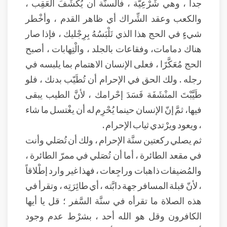
جداً ، وهي شَرْعِيَّة ، فالسنَّة أن يُكْشَفَ العَقِب ،
والكعب وعقد الشِّراك أي ظاهر القدم ، وأخْطر
شيءٍ في الحج هذا الذي تَلْبَسُهُ بِرِجْليك ، فإذا صار
هناك دمامات، وفقاعات بالجلد ، والْتِهابات ، أصبح
الحج مُعَكَّرًا ، فعلى الإنسان الاهتمام بما يلبسه في
رجله . ولك الحق في الإحرام أن تُطَيّب بدنك ، فلو
طَيَّبْتَ المنْشَفَة فَسَدَ إحْرامك ، لأنَّ الطيب يبقى
فيها، ثمَّ إنّ الإنسان حينما يُحْرِم له أن يغْتسل ما شاء
، ويعود ويرْتدي ثياب الإحرام .
ثم يصلي ركعتين سنَّة الإحرام ، ولك أن تُصَلي وأنت
في مقعد الطائرة ، أما أن تُصَلي في ممرّ الطائرة ،
والمُضيفات ذاهبات وراجِعات ، فهذا غير وارد إطْلاقاً
، لأنّ قبلة المسافر جهة دابَّته ، أي طائِرَتِه ، وتقرأ في
هذه الصلاة ما تقرأه في سنَّة السَّفر ؛ قل يا أيها
الكافرون وقل هو الله أحد ، بشرْط عدم وجود