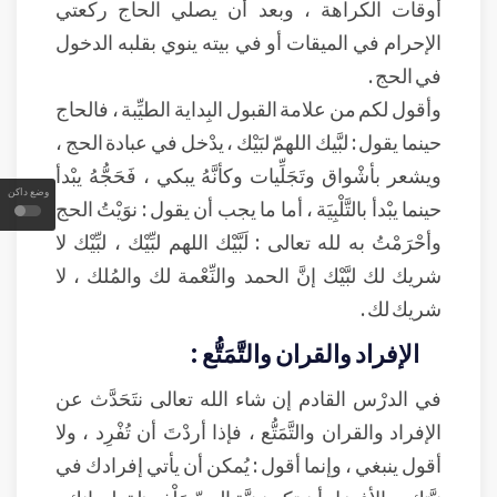
أوقات الكراهة ، وبعد أن يصلي الحاج ركعتي
الإحرام في الميقات أو في بيته ينوي بقلبه الدخول
في الحج .
وأقول لكم من علامة القبول البِداية الطيِّبة ، فالحاج
حينما يقول : لبَّيك اللهمّ لبَيْك ، يدْخل في عبادة الحج ،
ويشعر بأشْواق وتَجَلِّيات وكأنَّهُ يبكي ، فَحَجُّهُ يبْدأ
وضع داكن
حينما يبْدأ بالتَّلْبِيَة ، أما ما يجب أن يقول : نوَيْتُ الحج
وأحْرَمْتُ به لله تعالى : لَبَّيْك اللهم لبِّيْك ، لبِّيْك لا
شريك لك لبَّيْك إنَّ الحمد والنِّعْمة لك والمُلك ، لا
شريك لك .
الإفراد والقران والتَّمَتُّع :
في الدرْس القادم إن شاء الله تعالى نتَحَدَّث عن
الإفراد والقران والتَّمَتُّع ، فإذا أردْتَ أن تُفْرِد ، ولا
أقول ينبغي ، وإنما أقول : يُمكن أن يأتي إفرادك في