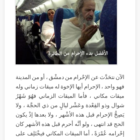
الآن نتحَدَّث عن الإحْرام من دمشْق ، أو من المدينة
فهو واحد ، الإحرام أيها الإخوة له ميقات زماني وله
ميقات مكاني ، فأما الميقات الزماني فهُوَ شَهْرُ
شوال وذو القِعْدة وعَشْر ليالٍ من ذي الحجَّة ، ولا
يَصِحُّ الإحرام قبل هذه الأشْهر ، ولا بعدها إذْ يكون
الحج قد انتهى ، ولو أنَّه أحرم قبل هذه الأشهر كان
إحْرامه عُمْرَةً ، أما الميقات المكاني فيخْتَلِف على