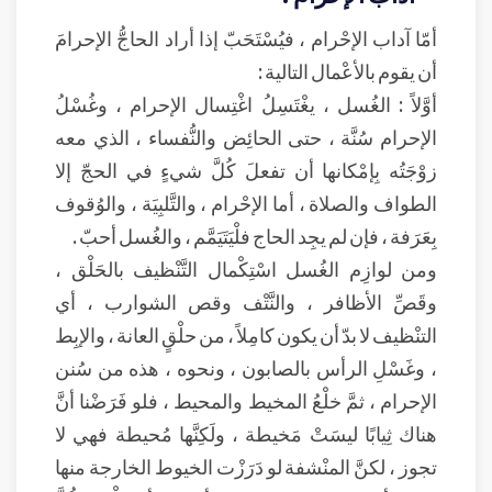
أمّا آداب الإحْرام ، فيُسْتَحَبّ إذا أراد الحاجُّ الإحرامَ
أن يقوم بالأعْمال التالية :
أوَّلاً : الغُسل ، يغْتَسِلُ اغْتِسال الإحرام ، وغُسْلُ
الإحرام سُنَّة ، حتى الحائِض والنُّفساء ، الذي معه
زوْجَتُه بِإمْكانها أن تفعلَ كُلَّ شيءٍ في الحجّ إلا
الطواف والصلاة ، أما الإحْرام ، والتَّلبِيَة ، والوُقوف
بِعَرَفة ، فإن لم يجِد الحاج فلْيَتَيَمَّم ، والغُسل أحبّ .
ومن لوازِم الغُسل اسْتِكْمال التَّنْظيف بالحَلْق ،
وقَصِّ الأظافر ، والنَّتْف وقص الشوارب ، أي
التنْظيف لا بدّ أن يكون كامِلاً ، من حلْقٍ العانة ، والإبِط
، وغَسْلِ الرأس بالصابون ، ونحوه ، هذه من سُنن
الإحرام ، ثمَّ خلْعُ المخيط والمحيط ، فلو فَرَضْنا أنَّ
هناك ثِيابًا ليسَتْ مَخيطة ، ولَكِنَّها مُحيطة فهي لا
تجوز ، لكنَّ المنْشفة لو دَرَزْت الخيوط الخارجة منها