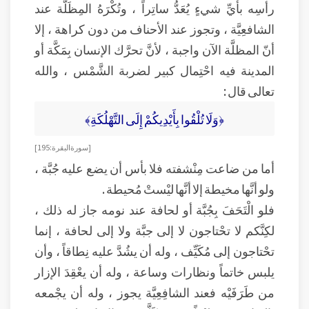
رأسِه بأيِّ شيءٍ يُعَدُّ ساتِراً ، وتُكْرَهُ المِظَلَّة عند
الشافعِيَّة ، وتجوز عند الأحناف من دون كراهة ، إلا
أنّ المظلَّة الآن واجبة ، لأنَّ تحرَّك الإنسان بِمَكَّة أو
المدينة فيه احْتِمال كبير لضربة الشَّمْس ، والله
تعالى قال :
﴿وَلَا تُلْقُوا بِأَيْدِيكُمْ إِلَى التَّهْلُكَةِ﴾
[ سورة البقرة : 195]
أما من ضاعت مِنْشفته فلا بأس أن يضع عليه جُبَّة ،
ولو أنَّها مخيطة إلا أنَّها ليْستْ مُحيطة .
فلو الْتَحَفَ بِجُبَّة أو لحافة عند نومه جاز له ذلك ،
لكِنَّكم لا تحْتاجون لا إلى جبَّة ولا إلى لحافة ، إنما
تحْتاجون إلى مُكَيِّف ، وله أن يشُدَّ عليه نِطاقاً ، وأن
يلبس خاتماً ونظارات وساعة ، وله أن يعْقِدَ الإزار
من طَرَفَيْه فعند الشافِعِيَّة يجوز ، وله أن يجْمعه