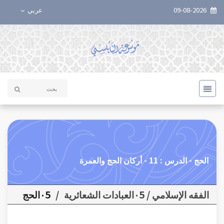
09-08-2026
عربي
الحج - الدرس : 11 - أركان الحج والعمرة
الفقه الإسلامي / ٠5العبادات الشعائرية
/
٠5الحج