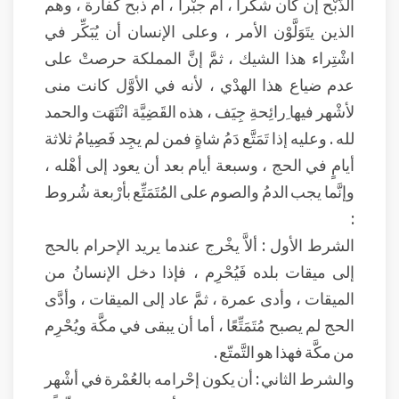
الذَّبْح إن كان شكْراً ، أم جبْراً ، أم ذبح كفارة ، وهم
الذين يتَوَلَّوْن الأمر ، وعلى الإنسان أن يُبَكِّر في
اشْتِراء هذا الشيك ، ثمَّ إنَّ المملكة حرصتْ على
عدم ضياع هذا الهدْي ، لأنه في الأوَّل كانت منى
لأشْهر فيها ِرائِحةِ جِيَف ، هذه القَضِيَّة انْتَهَت والحمد
لله . وعليه إذا تَمَتَّع دَمُ شاةٍ فمن لم يجِد فَصِيامُ ثلاثة
أيامٍ في الحج ، وسبعة أيام بعد أن يعود إلى أهْله ،
وإنَّما يجب الدمُ والصوم على المُتَمَتِّع بأرْبعة شُروط
:
الشرط الأول : ألاَّ يخْرج عندما يريد الإحرام بالحج
إلى ميقات بلده فَيُحْرِم ، فإذا دخل الإنسانُ من
الميقات ، وأدى عمرة ، ثمَّ عاد إلى الميقات ، وأدَّى
الحج لم يصبح مُتَمَتِّعًا ، أما أن يبقى في مكَّة ويُحْرِم
من مكَّة فهذا هو التَّمتّع .
والشرط الثاني : أن يكون إحْرامه بالعُمْرة في أشْهر