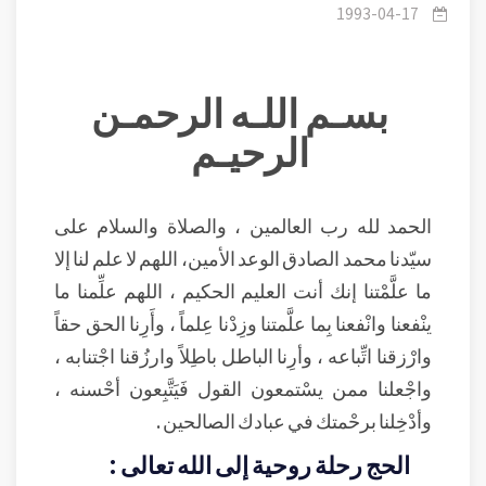
1993-04-17
بسـم اللـه الرحمـن
الرحيـم
الحمد لله رب العالمين ، والصلاة والسلام على
سيّدنا محمد الصادق الوعد الأمين، اللهم لا علم لنا إلا
ما علَّمْتنا إنك أنت العليم الحكيم ، اللهم علِّمنا ما
ينْفعنا وانْفعنا بِما علَّمتنا وزِدْنا عِلماً ، وأَرِنا الحق حقاً
وارْزقنا اتِّباعه ، وأرِنا الباطل باطِلاً وارزُقنا اجْتنابه ،
واجْعلنا ممن يسْتمعون القول فَيَتَّبِعون أحْسنه ،
وأدْخِلنا برحْمتك في عبادك الصالحين .
الحج رحلة روحية إلى الله تعالى :