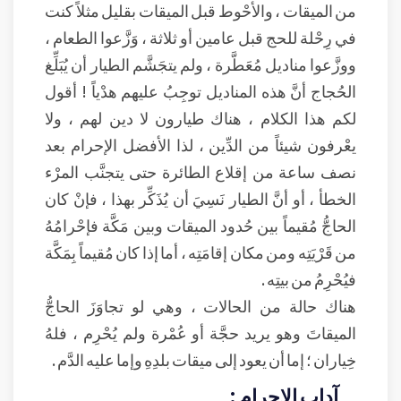
من الميقات ، والأحْوط قبل الميقات بقليل مثلاً كنت
في رِحْلة للحج قبل عامين أو ثلاثة ، وَزَّعوا الطعام ،
ووزَّعوا مناديل مُعَطَّرة ، ولم يتجَشَّم الطيار أن يُبَلِّغ
الحُجاج أنَّ هذه المناديل توجِبُ عليهم هدْياً ! أقول
لكم هذا الكلام ، هناك طيارون لا دين لهم ، ولا
يعْرفون شيئاً من الدِّين ، لذا الأفضل الإحرام بعد
نصف ساعة من إقلاع الطائرة حتى يتجنَّب المرْء
الخطأ ، أو أنَّ الطيار نَسِيَ أن يُذَكِّر بهذا ، فإنْ كان
الحاجُّ مُقيماً بين حُدود الميقات وبين مَكَّة فإحْرامُهُ
من قَرْيَتِه ومن مكان إقامَتِه ، أما إذا كان مُقيماً بِمَكَّة
فيُحْرِمُ من بيتِه .
هناك حالة من الحالات ، وهي لو تجاوَزَ الحاجُّ
الميقاتَ وهو يريد حجَّة أو عُمْرة ولم يُحْرِم ، فلهُ
خِياران ؛ إما أن يعود إلى ميقات بلدِهِ وإما عليه الدَّم .
آداب الإحرام :