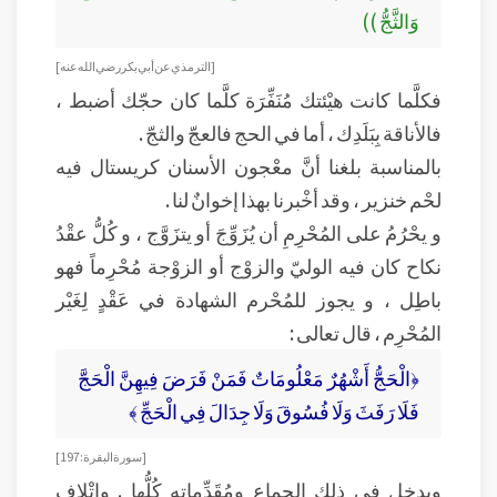
وَالثَّجُّ ))
[ الترمذي عن أبي بكر رضي الله عنه ]
فكلَّما كانت هيْئتك مُنَفِّرَة كلَّما كان حجّك أضبط ،
فالأناقة بِبَلَدِك ، أما في الحج فالعجّ والثجّ .
بالمناسبة بلغنا أنَّ معْجون الأسنان كريستال فيه
لحْم خنزير ، وقد أخْبرنا بهذا إخوانٌ لنا .
و يحْرُمُ على المُحْرِمِ أن يُزَوِّجَ أو يتزَوَّج ، و كُلُّ عقْدُ
نكاح كان فيه الوليّ والزوْج أو الزوْجة مُحْرِماً فهو
باطِل ، و يجوز للمُحْرم الشهادة في عَقْدٍ لِغَيْر
المُحْرِم ، قال تعالى :
﴿الْحَجُّ أَشْهُرٌ مَعْلُومَاتٌ فَمَنْ فَرَضَ فِيهِنَّ الْحَجَّ
فَلَا رَفَثَ وَلَا فُسُوقَ وَلَا جِدَالَ فِي الْحَجِّ ﴾
[ سورة البقرة : 197]
ويدخل في ذلك الجماع ومُقَدِّماته كُلُّها . وإتْلاف