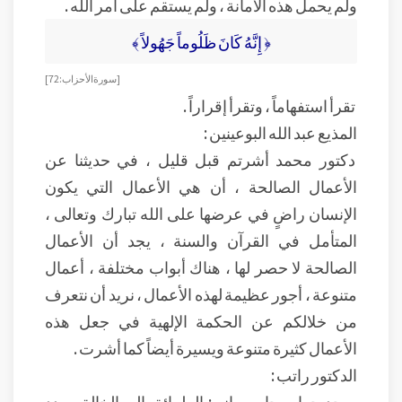
ولم يحمل هذه الأمانة ، ولم يستقم على أمر الله .
﴿ إِنَّهُ كَانَ ظَلُوماً جَهُولاً ﴾
[ سورة الأحزاب : 72 ]
تقرأ استفهاماً ، وتقرأ إقراراً .
المذيع عبد الله البوعينين :
دكتور محمد أشرتم قبل قليل ، في حديثنا عن
الأعمال الصالحة ، أن هي الأعمال التي يكون
الإنسان راضٍ في عرضها على الله تبارك وتعالى ،
المتأمل في القرآن والسنة ، يجد أن الأعمال
الصالحة لا حصر لها ، هناك أبواب مختلفة ، أعمال
متنوعة ، أجور عظيمة لهذه الأعمال ، نريد أن نتعرف
من خلالكم عن الحكمة الإلهية في جعل هذه
الأعمال كثيرة متنوعة ويسيرة أيضاً كما أشرت .
الدكتور راتب :
يوجد جواب جامع مانع : الطرائق إلى الخالق بعدد