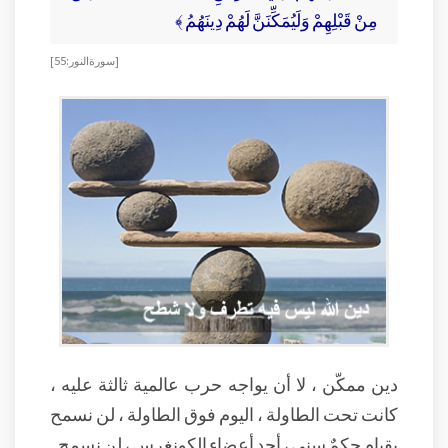
مِنْ قَبْلِهِمْ وَلَيُمَكِّنَنَّ لَهُمْ دِينَهُمُ ﴾
[ سورة النور : 55]
دين ممكّن ، لا أن يواجه حرب عالمية ثالثة عليه ،
كانت تحت الطاولة ، اليوم فوق الطاولة ، لن نسمح
بقيام حكمٌ سنيٍ ، أحد أعضاء الكونغرس ، لن نسمح .