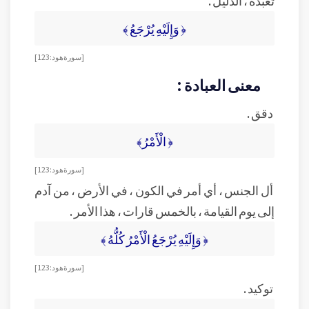
تعبده ، الدليل .
﴿ وَإِلَيْهِ يُرْجَعُ ﴾
[ سورة هود : 123 ]
معنى العبادة :
دقق .
﴿ الْأَمْرُ﴾
[ سورة هود : 123 ]
أل الجنس ، أي أمر في الكون ، في الأرض ، من آدم
إلى يوم القيامة ، بالخمس قارات ، هذا الأمر .
﴿ وَإِلَيْهِ يُرْجَعُ الْأَمْرُ كُلُّهُ ﴾
[ سورة هود : 123 ]
توكيد .