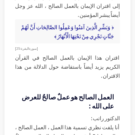
إلى اقتران الإيمان بالعمل الصالح ، الله عز وجل
أيضاً يبشر المؤمنين .
﴿ وَبَشِّرِ الَّذِينَ آمَنُوا وَعَمِلُوا الصَّالِحَاتِ أَنَّ لَهُمْ
جَنَّاتٍ تَجْرِي مِنْ تَحْتِهَا الْأَنْهَارُ ﴾
[ سورة البقرة : 25]
اقتران هذا الإيمان بالعمل الصالح في القرآن
الكريم يزيد أيضاً باستفاضة حول الدلالة من هذا
الاقتران .
العمل الصالح هو عملٌ صالحٌ للعرض
على الله :
الدكتور راتب :
أنا يلفت نظري تسمية هذا العمل ، العمل الصالح ،