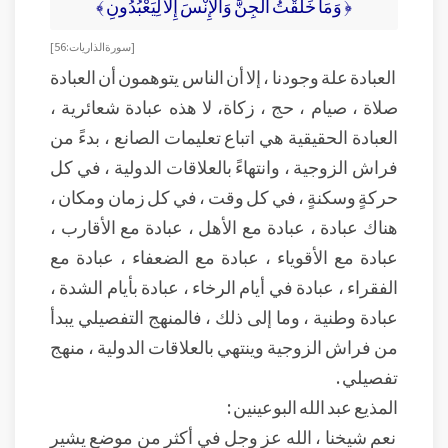
﴿ وَمَا خَلَقْتُ الْجِنَّ وَالْإِنْسَ إِلَّا لِيَعْبُدُونِ ﴾
[ سورة الذاريات : 56]
العبادة علة وجودنا ، إلا أن الناس يتوهمون أن العبادة
صلاة ، صيام ، حج ، زكاة، لا هذه عبادة شعائرية ،
العبادة الحقيقية هي اتباع تعليمات الصانع ، بدءً من
فراش الزوجية ، وانتهاءً بالعلاقات الدولية ، في كل
حركةٍ وسكنةٍ ، في كل وقت ، في كل زمان ومكان ،
هناك عبادة ، عبادة مع الأهل ، عبادة مع الأقارب ،
عبادة مع الأقوياء ، عبادة مع الضعفاء ، عبادة مع
الفقراء ، عبادة في أيام الرخاء ، عبادة بأيام الشدة ،
عبادة وطنية ، وما إلى ذلك ، فالمنهج التفصيلي يبدأ
من فراش الزوجية وينتهي بالعلاقات الدولية ، منهج
تفصيلي .
المذيع عبد الله البوعينين :
نعم شيخنا ، الله عز وجل في أكثر من موضع يشير