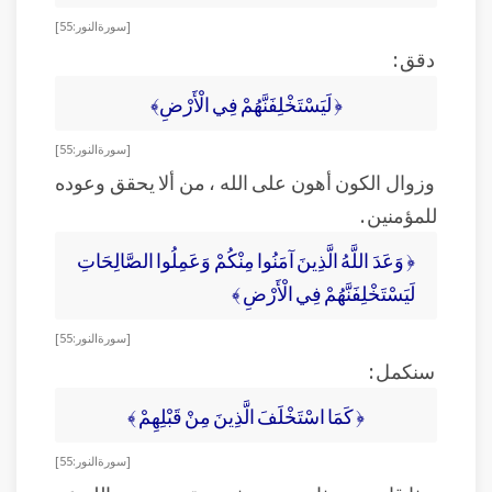
[ سورة النور : 55]
دقق :
﴿ لَيَسْتَخْلِفَنَّهُمْ فِي الْأَرْضِ﴾
[ سورة النور : 55]
وزوال الكون أهون على الله ، من ألا يحقق وعوده
للمؤمنين .
﴿ وَعَدَ اللَّهُ الَّذِينَ آمَنُوا مِنْكُمْ وَعَمِلُوا الصَّالِحَاتِ
لَيَسْتَخْلِفَنَّهُمْ فِي الْأَرْضِ ﴾
[ سورة النور : 55]
سنكمل :
﴿ كَمَا اسْتَخْلَفَ الَّذِينَ مِنْ قَبْلِهِمْ ﴾
[ سورة النور : 55]