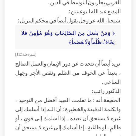
الغربي يحاربون التوسط في الدين .
المذيع عبد الله البوعينين :
شيخنا ، الله عز وجل يقول أيضاً في محكم التنزيل :
﴿ وَمَنْ يَعْمَلْ مِنَ الصَّالِحَاتِ وَهُوَ مُؤْمِنٌ فَلَا
يَخَافُ ظُلْماً وَلَا هَضْماً ﴾
[ سورة طه : 112]
نريد أيضاً أن نتحدث عن دور الإيمان والعمل الصالح
، بعيداً عن الخوف من الظلم ونقص الأجر وجهل
الساعي .
الدكتور راتب :
الحقيقة أنه : ما تعلمت العبيد أفضل من التوحيد ،
والكلمة الدقيقة والخطيرة : أن الله إذا أسلمك إلى
غيره لا يستحق أن تعبده ، إذا أسلمك إلى قويٍ ، أو
ظالمٍ ، أو طاغيةٍ ، إذا أسلمك إلى غيره لا يستحق أن