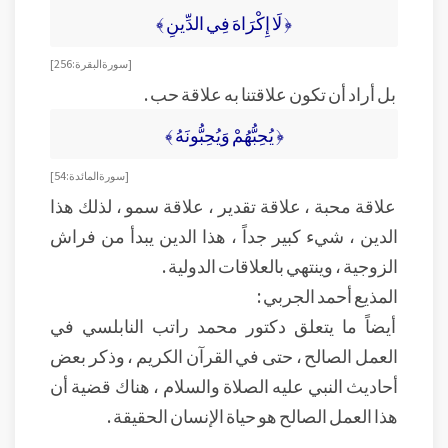
﴿ لَا إِكْرَاهَ فِي الدِّينِ ﴾
[ سورة البقرة : 256]
بل أراد أن تكون علاقتنا به علاقة حب .
﴿ يُحِبُّهُمْ وَيُحِبُّونَهُ ﴾
[ سورة المائدة : 54]
علاقة محبة ، علاقة تقدير ، علاقة سمو ، لذلك هذا
الدين ، شيء كبير جداً ، هذا الدين يبدأ من فراش
الزوجية ، وينتهي بالعلاقات الدولية .
المذيع أحمد الجربي :
أيضاً ما يتعلق دكتور محمد راتب النابلسي في
العمل الصالح ، حتى في القرآن الكريم ، وذكر بعض
أحاديث النبي عليه الصلاة والسلام ، هناك قضية أن
هذا العمل الصالح هو حياة الإنسان الحقيقة .