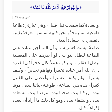
﴿ وَإِلَيْهِ يُرْجَعُ الْأَمْرُ كُلُّهُ فَاعْبُدْهُ ﴾
[ سورة هود : 123 ]
والعبادة كما سمعت قبل قليل ، وهي عبارتي : طاعةٌ
طوعية ، ممزوجةٌ بمحبةٍ قلبية أساسها معرفةٌ يقينية
، تفضي إلى سعادة أبدية .
طاعةٌ ليست قسرية ، لو أن الله أجبر عباده على
الطاعة لبطل الثواب ، لو أجبرهم على المعصية
لبطل العقاب ، لو تركهم هملاً لكان عجزاً في القدرة
، إن الله أمر عباده تخييراً ونهاهم تحذيراً ، وكلف
يسيراً ، ولم يكلف عسيراً ، وأعطى على القليل
كثيراً ، هذه هي الطاعة ، طوعية حياتنا بيده ، موتنا
بيده ، رزقنا بيده ، صحتنا بيده ، مرضنا بيده ، السعادة
بيده ، والشقاء بيده ، ومع كل ذلك ما أراد أن نعبده
إكراهاً ، قال :