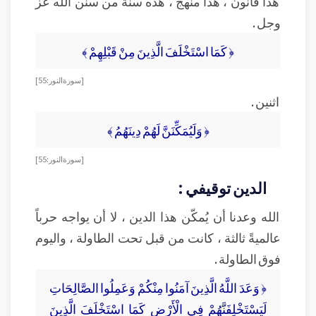
هذا قانون ، هذا منهج ، هذه سنة من سنن الله عز
وجل .
﴿ كَمَا اسْتَخْلَفَ الَّذِينَ مِنْ قَبْلِهِمْ ﴾
[ سورة النور : 55]
اثنين .
﴿ وَلَيُمَكِّنَنَّ لَهُمْ دِينَهُمُ ﴾
[ سورة النور : 55]
الدين توقيفي :
الله وعدنا أن يُمكّن هذا الدين ، لا أن يواجه حرباً
عالميةً ثالثة ، كانت من قبل تحت الطاولة ، واليوم
فوق الطاولة .
﴿ وَعَدَ اللَّهُ الَّذِينَ آمَنُوا مِنْكُمْ وَعَمِلُوا الصَّالِحَاتِ
لَيَسْتَخْلِفَنَّهُمْ فِي الْأَرْضِ كَمَا اسْتَخْلَفَ الَّذِينَ