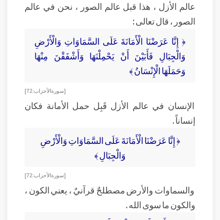
عالم الأزل ، هذا قبل عالم الصور ، نحن في عالم
الصور ، قال تعالى :
﴿ إِنَّا عَرَضْنَا الْأَمَانَةَ عَلَى السَّمَاوَاتِ وَالْأَرْضِ
وَالْجِبَالِ فَأَبَيْنَ أَنْ يَحْمِلْنَهَا وَأَشْفَقْنَ مِنْهَا
وَحَمَلَهَا الْإِنْسَانُ ﴾
[ سورة الأحزاب : 72 ]
الإنسان في عالم الأزل قَبِل حمل الأمانة فكان
إنساناً .
﴿ إِنَّا عَرَضْنَا الْأَمَانَةَ عَلَى السَّمَاوَاتِ وَالْأَرْضِ
وَالْجِبَالِ ﴾
[ سورة الأحزاب : 72 ]
والسماوات والأرض مصطلحٌ قرآنيٌ ، يعني الكون ،
والكون ما سوى الله .