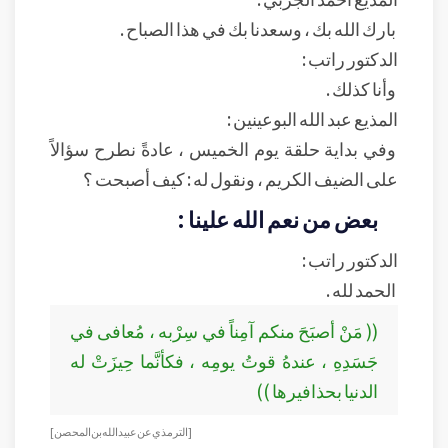
بارك الله بك ، وسعدنا بك في هذا الصباح .
الدكتور راتب :
وأنا كذلك .
المذيع عبد الله البوعينين :
وفي بداية حلقة يوم الخميس ، عادةً نطرح سؤالاً
على الضيف الكريم ، ونقول له : كيف أصبحت ؟
بعض من نعم الله علينا :
الدكتور راتب :
الحمد لله .
(( مَنْ أصبَحَ منكم آمِناً في سِرْبه ، مُعافى في
جَسَدِهِ ، عندهُ قوتُ يومِه ، فكأنَّما حِيزَتْ له
الدنيا بحذافيرها ))
[ الترمذي عن عبيد الله بن المحصن ]