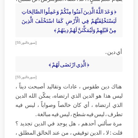
﴿ وَعَدَ اللَّهُ الَّذِينَ آمَنُوا مِنْكُمْ وَعَمِلُوا الصَّالِحَاتِ
لَيَسْتَخْلِفَنَّهُمْ فِي الْأَرْضِ كَمَا اسْتَخْلَفَ الَّذِينَ
مِنْ قَبْلِهِمْ وَلَيُمَكِّنَنَّ لَهُمْ دِينَهُمُ ﴾
[ سورة النور : 55]
أي دين .
﴿ الَّذِي ارْتَضَى لَهُمْ ﴾
[ سورة النور : 55]
هناك دين طقوس ، عادات وتقاليد أصبحت ديناً ،
ليس هذا هو الدين الذي ارتضاه، يمكّن الله الدين
الذي ارتضاه ، أي كان خالصاً وصواباً ، ليس فيه
تطرف ، ليس فيه شطح ، ليس فيه مبالغة .
مرة سألني أحدهم ، هل يوجد في الدين تجديد ؟
قلت : لا ، الدين توقيفي ، من عند الخالق المطلق ،