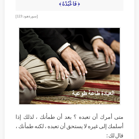
﴿ فَاعْبُدْهُ ﴾
[ سورة هود : 123 ]
متى أمرك أن تعبده ؟ بعد أن طمأنك ، لذلك إذا
أسلمك إلى غيره لا يستحق أن تعبده ، لكنه طمأنك ،
قال لك :