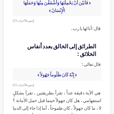
﴿ فَأَبَيْنَ أَنْ يَحْمِلْنَهَا وَأَشْفَقْنَ مِنْهَا وَحَمَلَهَا
الْإِنْسَانُ ﴾
[ سورة الأحزاب : 72 ]
قال : أنا لها يا رب .
الطرائق إلى الخالق بعدد أنفاس
الخلائق :
قال تعالى :
﴿ إِنَّهُ كَانَ ظَلُوماً جَهُولاً ﴾
[ سورة الأحزاب : 72 ]
هي الآية دقيقة جداً ، تقرأ بطريقتين ، تقرأ بشكلٍ
استفهامي ، هل كان جهولاً حينما قبل حمل الأمانة ؟
لا ، ما كان جهولاً ، كان طموحاً ، أما إذا جاء إلى الدنيا