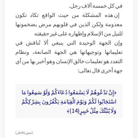
في كل خمسة آلاف رجل.
إن هذه المشكلة من حيث الواقع تكاد تكون
معدومة ولكن الذين في قلوبهم مرض يضخمونها
للنيل من الإسلام وإظهاره على غير حقيقته
وإن الجهة الوحيدة التي ينبغي ألا تُناقش في
تعليماتها وتوجيهاتها هي الجهة الصانعة، ونظام
التعدد هو تعليمات خالق الإنسان وهو أخبر بها من أي
جهة أخرى قال تعالى:
﴿إِنْ تَدْعُوهُمْ لَا يَسْمَعُوا دُعَاءَكُمْ وَلَوْ سَمِعُوا مَا
اسْتَجَابُوا لَكُمْ وَيَوْمَ الْقِيَامَةِ يَكْفُرُونَ بِشِرْكِكُمْ
وَلَا يُنَبِّئُكَ مِثْلُ خَبِيرٍ(14)﴾
(سورة فاطر)