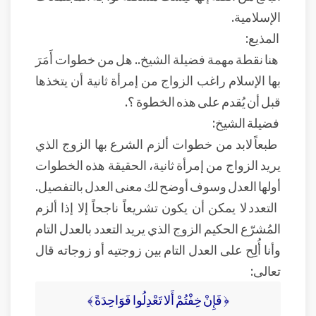
الإسلامية.
المذيع:
هنا نقطة مهمة فضيلة الشيخ.. هل من خطوات أَمَرَ
بها الإسلام راغب الزواج من إمرأة ثانية أن يتخذها
قبل أن يُقدم على هذه الخطوة ؟.
فضيلة الشيخ:
طبعاً لابد من خطوات ألزم الشرع بها الزوج الذي
يريد الزواج من إمرأة ثانية، الحقيقة هذه الخطوات
أولها العدل وسوف أوضح لك معنى العدل بالتفصيل.
التعدد لا يمكن أن يكون تشريعاً ناجحاً إلا إذا ألزم
المُشرّع الحكيم الزوج الذي يريد التعدد بالعدل التام
وأنا أُلِح على العدل التام بين زوجتيه أو زوجاته قال
تعالى:
﴿ فَإِنْ خِفْتُمْ أَلا تَعْدِلُوا فَوَاحِدَةً ﴾