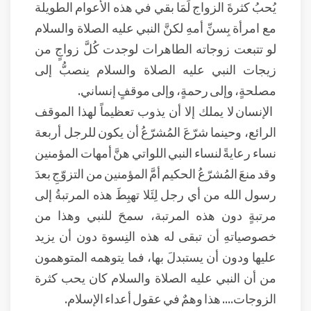
يُحبُ كثرةَ الزواج لَمَا بقي في هذه الأعوام الطويلة
مع امرأة بِسنِّ أمهِ لكنَّ النبي عليه الصلاة والسلام
لو تتبعت زوجاته الطاهرات لوجدت كُلَّ زواجٍ من
زيجات النبي عليه الصلاة والسلام ينصبُّ إلى
مصلحةٍ، وإلى رحمةٍ، وإلى موقفٍ إنساني.
الإنسان لا يملك إلا أن يذوب تعظيماً لهذا الموقف
الرائع، وحينما شرّعَ المُشرّعُ أن يكون للرجل أربعة
نساء رعايةً لنساء النبي اللواتي هنَّ أمهات المؤمنين
وقد منعَ المُشرّعُ الحكيم أمَّ المؤمنين من التزوّجِ بعدَ
رسول الله من أي رجل لِئَلا تهبِطَ هذه المرتبةُ إلى
مرتبةٍ دون هذه المرتبة، سمحَ للنبي وهذا من
خصوصياتهِ أن تبقى له هذه النِسوة دون أن يزيد
عليها ودون أن يستبدلَ بها، فما يتوهمه المتوهمون
من أن النبي عليه الصلاة والسلام كان يحب كثرة
الزوجات.... هذا وهمٌ في عقول أعداء الإسلام.