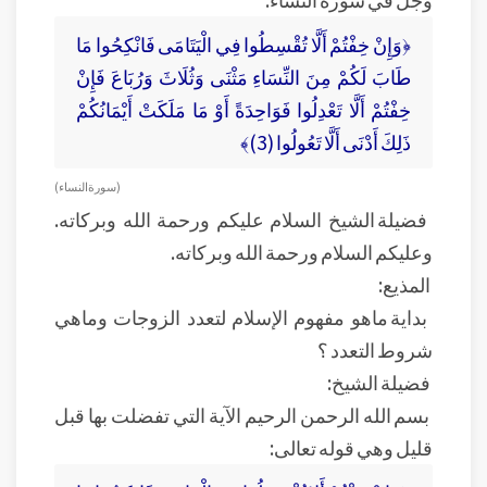
﴿وَإِنْ خِفْتُمْ أَلَّا تُقْسِطُوا فِي الْيَتَامَى فَانْكِحُوا مَا
طَابَ لَكُمْ مِنَ النِّسَاءِ مَثْنَى وَثُلَاثَ وَرُبَاعَ فَإِنْ
خِفْتُمْ أَلَّا تَعْدِلُوا فَوَاحِدَةً أَوْ مَا مَلَكَتْ أَيْمَانُكُمْ
ذَلِكَ أَدْنَى أَلَّا تَعُولُوا (3)﴾
(سورة النساء)
فضيلة الشيخ السلام عليكم ورحمة الله وبركاته.
وعليكم السلام ورحمة الله وبركاته.
المذيع:
بداية ماهو مفهوم الإسلام لتعدد الزوجات وماهي
شروط التعدد ؟
فضيلة الشيخ:
بسم الله الرحمن الرحيم الآية التي تفضلت بها قبل
قليل وهي قوله تعالى: