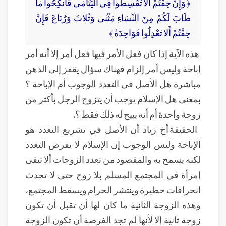
﴿ وَإِنْ خِفْتُمْ أَلا تُقْسِطُوا فِي الْيَتَامَى فَانكِحُوا مَا
طَابَ لَكُمْ مِنَ النِّسَاءِ مَثْنَى وَثُلاثَ وَرُبَاعَ فَإِنْ
خِفْتُمْ أَلا تَعْدِلُوا فَوَاحِدَةً ﴾
هذه الآية إذا كان فعل الأمر فيها فعل أمر إلا أنه أمر
إباحة وليس أمر إلزام فهناك سؤال يقفز إلى الذهن
مباشرة هل الأصل في التعدد الوجوب أم الإباحة ؟
بمعنى هل الإسلام يوجب أن يتزوج الرجل بأكثر من
زوجة واحدة أم أنه يبيح له ذلك فقط ؟.
الحقيقة أخ زياد أن الأصل في تشريع التعدد هو
الإباحة وليس الوجوب إن الإسلام لا يفرض التعدد
لكنه يسمح به والمقصود من تعدد الزوجات ألا تبقى
إمرأة في المجتمع المسلم بلا زوج حتى لا تحدث
انحرافات خطيرة وينتشر الحرام ويسقط المجتمع،
وهذه الزوجة الثانية ما كان لها أن تقبل أن تكون
زوجة ثانية إلا لأنها لم تجد الفرصة أن تكون الزوجة