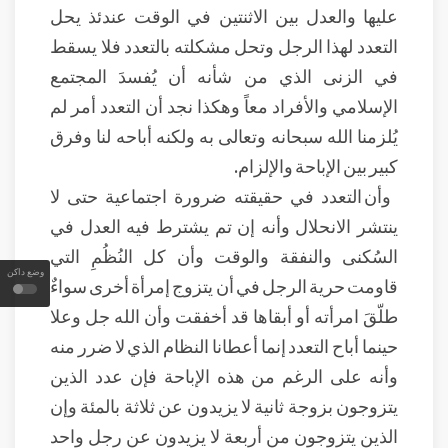
عليها والعدل بين الاثنتين في الوقت عندئذ يحل
التعدد لهذا الرجل وتحل مشكلته بالتعدد فلا يسقط
في الزنى الذي من شأنه أن يُفسدَ المجتمع
الإسلامي والأفراد معاً وهكذا نجد أن التعدد أمر لم
يُلزمنا الله سبحانه وتعالى به ولكنه أباحه لنا وفرق
كبير بين الإباحة والإلزام.
وأن التعدد في حقيقته ضرورة اجتماعية حتى لا
ينتشر الانحلال وأنه إن تم يشترط فيه العدل في
السُكنى والنفقة والوقت وأن كل النُظُمِ التي
وضع داكن
قاومت حرية الرجل في أن يتزوج إمرأة أخرى سواءٌ
طلّقَ امرأته أو أبقاها قد أخفقت وأن الله جل وعلا
حينما أباح التعدد إنما أعطانا النظام الذي لا ضرر منه
وأنه على الرغم من هذه الإباحة فإن عدد الذين
يتزوجون بزوجة ثانية لا يزيدون عن ثلاثة بالمئة وإن
الذين يتزوجون من أربعة لا يزيدون عن رجل واحد