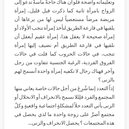
وتعليماته واضحة فلو أن هناك حاجةً ماسةً تدعو إلى
الزواج بامرأة ثانية كما ذكرت قبل قليل.. إمرأة
مريضة مرضاً مستعصياً ليس لها من يرعاها أن
يلقيها في قارعة الطريق لنأخذ إمرأة تنجب الأولاد أو
إمرأة صحيحة لا يعقل هذا، إمرأة عقيم أيعقل أن
نلقيها في قارعة الطريق أم نضيف إليها إمرأة
تنجب، في حالات الحروب كما قلت في حالات
الفروق الفردية، الرغبة الجنسية تتفاوت من رجل
وآخر فهناك رجال لا تكفيه إمرأة واحدة أنسمح لهم
بالزنى ؟
إذاً التعدد إنما شُرِعَ من أجل حالات خاصة يعاني منها
المجتمع والفرد فلِئَلا نسمح بالانحراف أو الانحلال أو
الزنى يأتي التعدد حلاً لمشكلةٍ اجتماعية واقعيةٍ وكلُ
مجتمع أصرَّ على زوجة واحدة ما لذي يحصل في
هذه المجتمعات ؟ يحصل الانحراف والزنى...