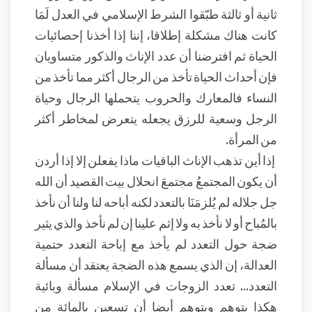
ثانية أو ثالثة طبّقوا الشرط الإسلامي في العدل لَمَا
كانت هناك مشكلة إطلاقا، إننا إذا أخذنا إحصائيات
الحياة ثم افترضنا أن عدد الإناث والذكور متساويان
فإن أحداث الحياة تأخذ من الرجال أكثر مما تأخذ من
النساء فالمعارك والحروب يتحملها الرجال وحياة
الرجل وسعية للرزق يجعله يتعرض لمخاطر أكثر
من المرأة.
إذا أين تذهب الإناث الباقيات ماذا يفعلن إلا إذا أردن
أن يكون المجتمعُ مجتمعَ انحلال بيت القصيد أن الله
جل جلاله لم يُلزمَنَا بالتعدد لكنه أباحه لنا ولنا أن نأخذ
بالمُباح أو لا نأخذ به ولا إثم علينا إن لم نأخذ والذي يثير
ضجة حول التعدد لم يأخذ مع إباحة التعدد حتمية
العدالة، إن الذي يسمع هذه الضجة يعتقد أن مسألة
التعدد... تعدد الزوجات في الإسلام مسألة وبائية
هكذا يتوهم ويتوهم أيضا أن تسعين بالمائة من