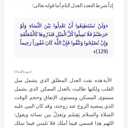
إذاً شرط التعدد العدل التام أما قوله تعالى:
﴿وَلَنْ تَسْتَطِيعُوا أَنْ تَعْدِلُوا بَيْنَ النِّسَاءِ وَلَوْ
حَرَصْتُمْ فَلَا تَمِيلُوا كُلَّ الْمَيْلِ فَتَذَرُوهَا كَالْمُعَلَّقَةِ
وَإِنْ تُصْلِحُوا وَتَتَّقُوا فَإِنَّ اللَّهَ كَانَ غَفُوراً رَحِيماً
(129)﴾
(سورة النساء)
الآية هذه نفت العدل المطلق الذي يشمل ميل
القلب ولكنها طالبت بالعدل الممكن الذي يشمل
مستوى المسكن ومستوى الإنفاق وحجم الوقت
الذي يمضيه الزوج عند زوجته، وقد كان النبي عليه
الصلاة والسلام يَقِسُم ويَعدِلُ بين نسائه ويقول:
اللهم هذا قسمي فيما أملك فلا تلمني فيما تملك