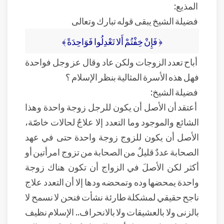
المذيع:
فضيلة الشيخ يبقى قوله تبارك وتعالى
﴿ فَإِنْ خِفْتُمْ أَلا تَعْدِلُوا فَوَاحِدَةً ﴾
أباح تعدد الزوجات ولكن عاد وقال عز وجل فواحدة
فهل هذه الأسرة المثالية بنظر الإسلام ؟
فضيلة الشيخ:
أعتقد أن الأصل أن يكون للرجل زوجة واحدة وهذا
الشائع والموجود وما التعدد إلا علاجٌ لحالات خاصّة،
الأصل أن يكون للزوج زوجة واحدة حتى في عهد
الصحابة عددٌ قليلٌ من الصحابة من تزوج امرأتين أو
أكثر لكن الأصلَ في الزواج أن تكون هناك زوجة
واحدة يمحضها وده وتمحضه ودها إلا أن التعدد علاج
ناجح حقيقي لمشكلة طارئة نشأت فنحن لا نسمح لا
بالزنى ولا بالعشيقات ولا بالانحراف.. الإسلام نظيف