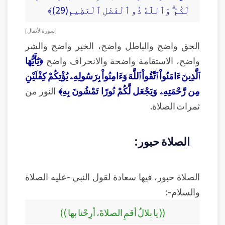
لَكُمْ ۗ وَٱللَّهُ ذُو ٱلْفَضْلِ ٱلْعَظِيمِ(29)﴾
[ سورة الأنفال ]
الحق واضح والباطل واضح، الخير واضح والشر
واضح، الاستقامة واضحة والانحراف واضح
﴿يَٰٓأَيُّهَا
ٱلَّذِينَ ءَامَنُواْ ٱتَّقُواْ ٱللَّهَ وَءَامِنُواْ بِرَسُولِهِۦ يُؤْتِكُمْ كِفْلَيْنِ
مِن رَّحْمَتِهِۦ وَيَجْعَل لَّكُمْ نُورًا تَمْشُونَ بِهِ﴾
النور من
ثمرات الصلاة.
الصلاة حبور:
الصلاة حبور، فيها سعادة لقول النبي -عليه الصلاة
والسلام-:
(( يا بلالُ أقمِ الصلاةَ، أرِحْنا بها ))