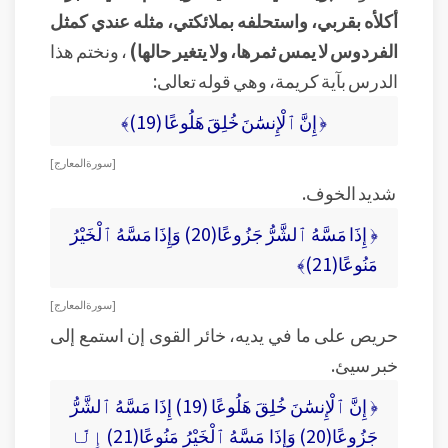
أكلأه بقربي، واستحلفه بملائكتي، مثله عندي كمثل
الفردوس لا يمس ثمرها، ولا يتغير حالها)
، ونختم هذا
الدرس بآية كريمة، وهي قوله تعالى:
﴿ إِنَّ ٱلْإِنسَٰنَ خُلِقَ هَلُوعًا (19)﴾
[ سورة المعارج ]
شديد الخوف.
﴿ إِذَا مَسَّهُ ٱلشَّرُّ جَزُوعًا(20) وَإِذَا مَسَّهُ ٱلْخَيْرُ
مَنُوعًا(21)﴾
[ سورة المعارج ]
حريص على ما في يديه، خائر القوى إن استمع إلى
خبر سيئ.
﴿ إِنَّ ٱلْإِنسَٰنَ خُلِقَ هَلُوعًا (19) إِذَا مَسَّهُ ٱلشَّرُّ
جَزُوعًا(20) وَإِذَا مَسَّهُ ٱلْخَيْرُ مَنُوعًا(21) إِلَّا