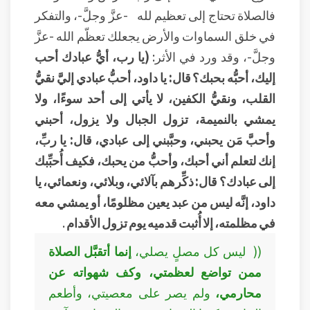
فالصلاة تحتاج إلى تعظيم لله -عزَّ وجلَّ-، والتفكر
في خلق السماوات والأرض يجعلك تعظّم الله -عزَّ
وجلَّ-، وقد ورد في الأثر:
(يا رب، أيُّ عبادك أحب
إليك، أحبُّه بحبك؟ قال: يا داود، أحبُّ عبادي إليَّ نقيُّ
القلب، ونقيُّ الكفين، لا يأتي إلى أحد سوءًا، ولا
يمشي بالنميمة، تزول الجبال ولا يزول، أحبني
وأحبَّ مَن يحبني، وحبَّبني إلى عبادي، قال: يا ربِّ،
إنك لتعلم أني أحبك، وأحبُّ من يحبك، فكيف أُحبِّبك
إلى عبادك؟ قال: ذكِّرهم بآلائي، وبلائي، ونعمائي، يا
داود، إنَّه ليس من عبد يعين مظلومًا، أو يمشي معه
في مظلمته، إلا أُثبت قدميه يوم تزول الأقدام
.
(( ليس كل مصلٍ يصلي،
إنما أتقبَّل الصلاة
ممن تواضع لعظمتي، وكف شهواته عن
محارمي،
ولم يصر على معصيتي، وأطعم