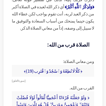
﴿وَلَذِكْرُ ٱللَّهِ أَكْبَرُ﴾
أي ذكر الله لعبده في الصلاة أكبر
من ذكر العبد لربه، أنت تقوم بواجب لكن عطاء الله
يكون حينما يمنحك من أسباب السعادة والتوفيق ما
لا سبيل إلى وصفه، إذاً من معاني الصلاة الذكر.
الصلاة قرب من الله:
ومن معاني الصلاة:
﴿ كَلَّا لَا تُطِعْهُ وَٱسْجُدْ وَٱقْتَرِب (19)﴾
[ سورة العلق ]
القرب من الله.
﴿ وَلَوْ جَعَلْنَٰهُ قُرْءَانًا أَعْجَمِيًّا لَّقَالُواْ لَوْلَا فُصِّلَتْ
ءَايَٰتُهُۥٓ ۖ ءَا۬عْجَمِىٌّ وَعَرَبِىٌّ ۗ قُلْ هُوَ لِلَّذِينَ ءَامَنُواْ