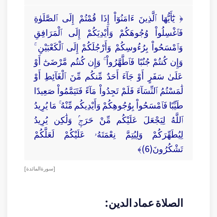
﴿ يَٰٓأَيُّهَا ٱلَّذِينَ ءَامَنُوٓاْ إِذَا قُمْتُمْ إِلَى ٱلصَّلَوٰةِ
فَٱغْسِلُواْ وُجُوهَكُمْ وَأَيْدِيَكُمْ إِلَى ٱلْمَرَافِقِ
وَٱمْسَحُواْ بِرُءُوسِكُمْ وَأَرْجُلَكُمْ إِلَى ٱلْكَعْبَيْنِ ۚ
وَإِن كُنتُمْ جُنُبًا فَٱطَّهَّرُواْ ۚ وَإِن كُنتُم مَّرْضَىٰٓ أَوْ
عَلَىٰ سَفَرٍ أَوْ جَآءَ أَحَدٌ مِّنكُم مِّنَ ٱلْغَآئِطِ أَوْ
لَٰمَسْتُمُ ٱلنِّسَآءَ فَلَمْ تَجِدُواْ مَآءً فَتَيَمَّمُواْ صَعِيدًا
طَيِّبًا فَٱمْسَحُواْ بِوُجُوهِكُمْ وَأَيْدِيكُم مِّنْهُ ۚ مَا يُرِيدُ
ٱللَّهُ لِيَجْعَلَ عَلَيْكُم مِّنْ حَرَجٍۢ وَلَٰكِن يُرِيدُ
لِيُطَهِّرَكُمْ وَلِيُتِمَّ نِعْمَتَهُۥ عَلَيْكُمْ لَعَلَّكُمْ
تَشْكُرُونَ(6)﴾
[ سورة المائدة ]
الصلاة عماد الدين: