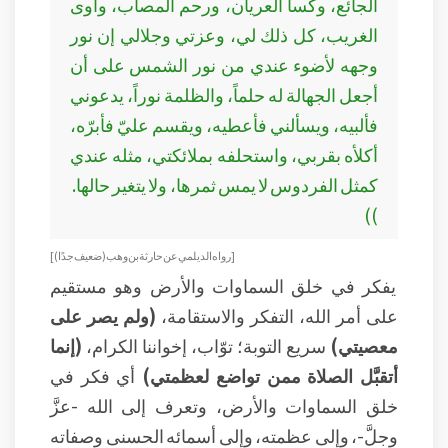
الجائع، وكسا العريان، ورحم المصاب، وآوى
الغريب، كل ذلك لي، وعزتي وجلالي إن نور
وجهه لأضوء عندي من نور الشمس على أن
أجعل الجهالة له حلماً، والظلمة نوراً، يدعوني
فألبيه، ويسألني فأعطيه، ويقسم عليّ فأبرّه،
أكلأه بقربي، واستحلفه بملائكتي، مثله عندي
كمثل الفردوس لا يمس ثمرها، ولا يتغير حالها.
))
[ رواه الديلمي عن حارثة بن وهب (ضعيف جدًا) ]
يفكر في خلق السماوات والأرض وهو مستقيم
على أمر الله، التفكر والاستقامة،
(ولم يصر على
معصيتي)
سريع التوبة؛ توّاب، إخواننا الكرام،
(إنما
أتقبَّل الصلاة ممن تواضع لعظمتي)
أي فكر في
خلق السماوات والأرض، وتعرف إلى الله -عزَّ
وجلَّ-، وإلى عظمته، وإلى أسمائه الحسنى وصفاته