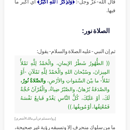
قال الله-عزَّ وجلَّ-:
﴿وَلَذِكْرُ ٱللَّهِ أَكْبَرُ﴾
أي أكبر ما
فيها.
الصلاة نور:
ثم إن النبي -عليه الصلاة والسلام- يقول:
(( الطُّهُورُ شَطْرُ الإيمانِ، والْحَمْدُ لِلَّهِ تَمْلأُ
المِيزانَ، وسُبْحانَ اللهِ والْحَمْدُ لِلَّهِ تَمْلَآنِ -أَوْ
تَمْلأُ- ما بيْنَ السَّمَواتِ والأرْضِ،
والصَّلاةُ نُورٌ،
والصَّدَقَةُ بُرْهانٌ، والصَّبْرُ ضِياءٌ، والْقُرْآنُ حُجَّةٌ
لَكَ، أوْ عَلَيْكَ، كُلُّ النَّاسِ يَغْدُو فَبايِعٌ نَفْسَهُ
فَمُعْتِقُها، أوْ مُوبِقُها. ))
[ رواه مسلم عن أبي مالك الأشعري ]
ما من سلوك منحرف إلا وتسبقه رؤية غير صحيحة،