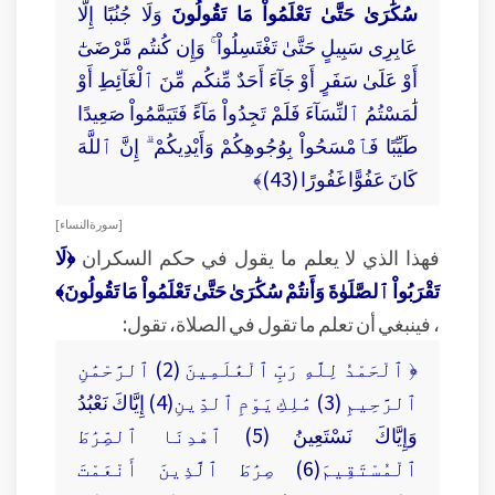
سُكَٰرَىٰ حَتَّىٰ تَعْلَمُواْ مَا تَقُولُونَ
وَلَا جُنُبًا إِلَّا
عَابِرِى سَبِيلٍ حَتَّىٰ تَغْتَسِلُواْ ۚ وَإِن كُنتُم مَّرْضَىٰٓ
أَوْ عَلَىٰ سَفَرٍ أَوْ جَآءَ أَحَدٌ مِّنكُم مِّنَ ٱلْغَآئِطِ أَوْ
لَٰمَسْتُمُ ٱلنِّسَآءَ فَلَمْ تَجِدُواْ مَآءً فَتَيَمَّمُواْ صَعِيدًا
طَيِّبًا فَٱمْسَحُواْ بِوُجُوهِكُمْ وَأَيْدِيكُمْ ۗ إِنَّ ٱللَّهَ
كَانَ عَفُوًّا غَفُورًا (43)﴾
[ سورة النساء ]
فهذا الذي لا يعلم ما يقول في حكم السكران
﴿لَا
تَقْرَبُواْ ٱلصَّلَوٰةَ وَأَنتُمْ سُكَٰرَىٰ حَتَّىٰ تَعْلَمُواْ مَا تَقُولُونَ﴾
، فينبغي أن تعلم ما تقول في الصلاة، تقول:
﴿ ٱلْحَمْدُ لِلَّهِ رَبِّ ٱلْعَٰلَمِينَ (2) ٱلرَّحْمَٰنِ
ٱلرَّحِيمِ (3) مَٰلِكِ يَوْمِ ٱلدِّينِ(4) إِيَّاكَ نَعْبُدُ
وَإِيَّاكَ نَسْتَعِينُ (5) ٱهْدِنَا ٱلصِّرَٰطَ
ٱلْمُسْتَقِيمَ(6) صِرَٰطَ ٱلَّذِينَ أَنْعَمْتَ