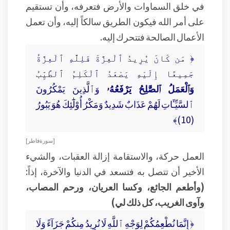
في خلق السماوات والأرض فتعرفه، وأن تستقيم
على أمر الله فيكون الطريق سالكاً إليه، وأن تعمل
الأعمال الصالحة فتتحرك إليه.
﴿ مَن كَانَ يُرِيدُ ٱلْعِزَّةَ فَلِلَّهِ ٱلْعِزَّةُ
جَمِيعًا إِلَيْهِ يَصْعَدُ ٱلْكَلِمُ ٱلطَّيِّبُ
وَٱلْعَمَلُ ٱلصَّٰلِحُ يَرْفَعُهُۥ
وَٱلَّذِينَ يَمْكُرُونَ
ٱلسَّيِّـَٔاتِ لَهُمْ عَذَابٌ شَدِيدٌ وَمَكْرُ أُوْلَٰٓئِكَ هُوَ يَبُورُ
(10)﴾
[ سورة فاطر ]
العمل حركة، والاستقامة إزالة العقبات، والشيء
الأخير أن تتصل به فتسعد في الدنيا والآخرة، إذاً:
(وأطعم الجائع، وكسا العريان، ورحم المصاب،
وآوى الغريب، كل ذلك لي)
﴿ إِنَّمَا نُطْعِمُكُمْ لِوَجْهِ ٱللَّهِ لَا نُرِيدُ مِنكُمْ جَزَآءً وَلَا