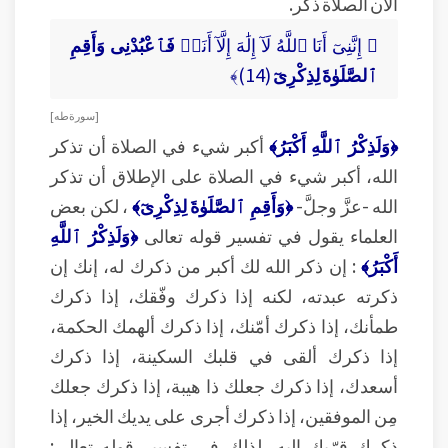
الآن الصلاة ذكر.
﴿ إِنَّنِىٓ أَنَا ٱللَّهُ لَآ إِلَٰهَ إِلَّآ أَنَا۠
فَٱعْبُدْنِى وَأَقِمِ
ٱلصَّلَوٰةَ لِذِكْرِىٓ
(14)﴾
[ سورة طه ]
﴿وَلَذِكْرُ ٱللَّهِ أَكْبَرُ﴾
أكبر شيء في الصلاة أن تذكر
الله، أكبر شيء في الصلاة على الإطلاق أن تذكر
الله -عزَّ وجلَّ-
﴿وَأَقِمِ ٱلصَّلَوٰةَ لِذِكْرِىٓ﴾
، لكن بعض
العلماء يقول في تفسير قوله تعالى
﴿وَلَذِكْرُ ٱللَّهِ
أَكْبَرُ﴾
: إن ذكر الله لك أكبر من ذكرك له، إنك إن
ذكرته عبدته، لكنه إذا ذكرك وفّقك، إذا ذكرك
طمأنك، إذا ذكرك أمّنك، إذا ذكرك ألهمك الحكمة،
إذا ذكرك ألقى في قلبك السكينة، إذا ذكرك
أسعدك، إذا ذكرك جعلك ذا هيبة، إذا ذكرك جعلك
مِن الموفقين، إذا ذكرك أجرى على يديك الخير، إذا
ذكرك قرّبك إليه، لذلك في تفسير قوله تعالى: