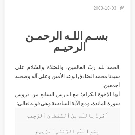
وثمارها
2003-10-03
بسـم اللـه الرحمـن
الرحيـم
الحمد لله ربّ العالمين، والصّلاة والسّلام على
سيدنا محمد الصّادق الوعد الأمين وعلى آله وصحبه
أجمعين.
أيها الإخوة الكرام؛ مع الدرس السابع من دروس
سورة المائدة، ومع الآية السادسة وهي قوله تعالى:
أَعُوذُ بِاللَّهِ مِنَ ٱلشَّيْطَانِ ٱلرَّجِيمِ
بِسْمِ ٱللَّهِ ٱلرَّحْمَٰنِ ٱلرَّحِيمِ