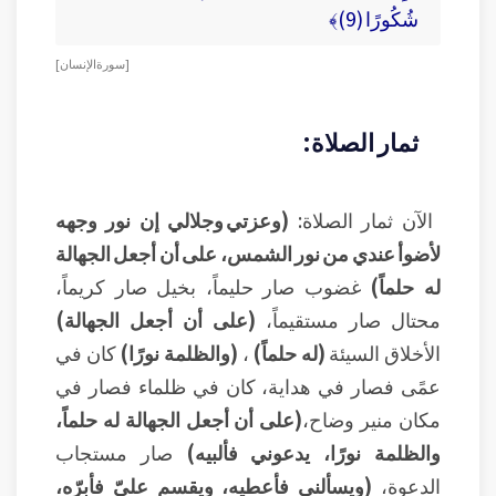
شُكُورًا (9)﴾
[ سورة الإنسان ]
ثمار الصلاة:
الآن ثمار الصلاة:
(وعزتي وجلالي إن نور وجهه
لأضوأ عندي من نور الشمس، على أن أجعل الجهالة
له حلماً)
غضوب صار حليماً، بخيل صار كريماً،
محتال صار مستقيماً،
(على أن أجعل الجهالة)
الأخلاق السيئة
(له حلماً)
،
(والظلمة نورًا)
كان في
عمًى فصار في هداية، كان في ظلماء فصار في
مكان منير وضاح،
(على أن أجعل الجهالة له حلماً،
والظلمة نورًا، يدعوني فألبيه)
صار مستجاب
الدعوة،
(ويسألني فأعطيه، ويقسم عليّ فأبرّه،