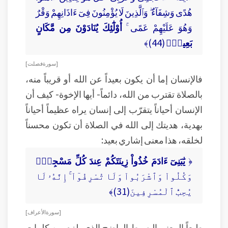
هُدًى وَشِفَآءٌ ۖ وَٱلَّذِينَ لَا يُؤْمِنُونَ فِىٓ ءَاذَانِهِمْ وَقْرٌ
وَهُوَ عَلَيْهِمْ عَمًى ۚ
أُوْلَٰٓئِكَ يُنَادَوْنَ مِن مَّكَانٍ
بَعِيدٍۢ
(44)﴾
[ سورة فصلت ]
فالإنسان إما أن يكون بعيداً عن الله أو قريباً منه،
بالصلاة تقترب من الله، دائماً- أيها الإخوة- كيف أن
الإنسان أحياناً يتقرّب إلى إنسان يراه عظيماً أحياناً
بهدية، هديتك إلى الله في الصلاة أن تكون محسناً
لخلقه، هذا معنى إشاري بعيد:
﴿
يَٰبَنِىٓ ءَادَمَ خُذُواْ زِينَتَكُمْ عِندَ كُلِّ مَسْجِدٍۢ
وَكُلُواْ وَٱشْرَبُواْ وَلَا تُسْرِفُوٓاْ ۚ إِنَّهُۥ لَا
يُحِبُّ ٱلْمُسْرِفِينَ(31)﴾
[ سورة الأعراف ]
طبعاً المعنى البسيط الواضح الذي يلزم من كلمات