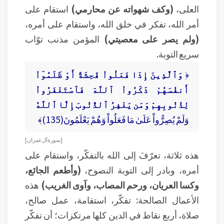
العلى،
(وكف شهواته عن محارمي)
استقام على
أمر الله، تفكر في خلق الله، واستقام على أمره،
(ولم يصر على معصيتي)
المؤمن مذنب توّاب
سريع التوبة.
﴿
وَٱلَّذِينَ إِذَا فَعَلُواْ فَٰحِشَةً أَوْ ظَلَمُوٓاْ
أَنفُسَهُمْ ذَكَرُواْ ٱللَّهَ فَٱسْتَغْفَرُواْ
لِذُنُوبِهِمْ وَمَن يَغْفِرُ ٱلذُّنُوبَ إِلَّا ٱللَّهُ
وَلَمْ يُصِرُّواْ عَلَىٰ مَا فَعَلُواْ وَهُمْ يَعْلَمُونَ(135)﴾
[ سورة آل عمران ]
هذه ثلاثة، تعرّفَ إلى الله بالتفكّر، واستقام على
أمره، وبادر إلى التوبة النصوح،
(وأطعم الجائع،
وكسا العريان، ورحم المصاب، وآوى الغريب)
هذه
الأعمال الصالحة: تفكّر، استقامة، عمل صالح،
صلاة، أربع نقاط في الدين كلها مرتكزات؛ أن تفكّر