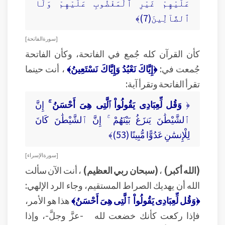
عَلَيْهِمْ غَيْرِ ٱلْمَغْضُوبِ عَلَيْهِمْ وَلَا
ٱلضَّآلِّينَ(7)﴾
[ سورة الفاتحة ]
كأن القرآن كله جُمع في الفاتحة، وكأن الفاتحة
جُمعت في:
﴿إِيَّاكَ نَعْبُدُ وَإِيَّاكَ نَسْتَعِينُ﴾
، أنت حينما
تقرأ الفاتحة وتقرأ آية:
﴿
وَقُل لِّعِبَادِى يَقُولُواْ ٱلَّتِى هِىَ أَحْسَنُ ۚ
إِنَّ
ٱلشَّيْطَٰنَ يَنزَغُ بَيْنَهُمْ ۚ إِنَّ ٱلشَّيْطَٰنَ كَانَ
لِلْإِنسَٰنِ عَدُوًّا مُّبِينًا (53)﴾
[ سورة الإسراء ]
(الله أكبر)
،
(سبحان ربي العظيم)
، أنت الآن سألت
الله أن يهديك الصراط المستقيم، وجاء الرد الإلهي:
﴿وَقُل لِّعِبَادِى يَقُولُواْ ٱلَّتِى هِىَ أَحْسَنُ﴾
هذا هو الأمر،
فإذا ركعت كأنك خضعت لله -عزَّ وجلَّ-، وإذا