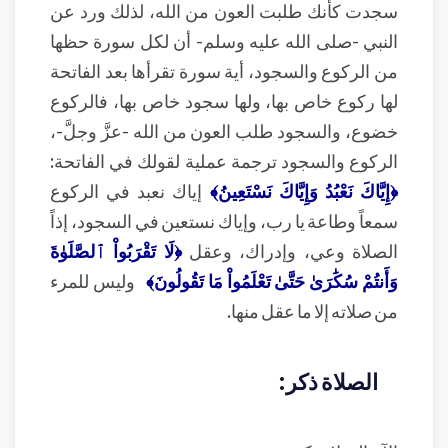
سجدت كأنك طلبت العون من الله، لذلك ورد عن
النبي -صلى الله عليه وسلم- أن لكل سورة حظها
من الركوع والسجود، أية سورة تقرأها بعد الفاتحة
لها ركوع خاص بها، ولها سجود خاص بها، فالركوع
خضوع، والسجود طلب العون من الله -عزَّ وجلَّ-،
الركوع والسجود ترجمة عملية لقولك في الفاتحة:
﴿إِيَّاكَ نَعْبُدُ وَإِيَّاكَ نَسْتَعِينُ﴾
إياك نعبد في الركوع
سمعاً وطاعة يا رب، وإياك نستعين في السجود، إذاً
الصلاة وعي، وإدراك، وعقل
﴿لَا تَقْرَبُواْ ٱلصَّلَوٰةَ
وَأَنتُمْ سُكَٰرَىٰ حَتَّىٰ تَعْلَمُواْ مَا تَقُولُونَ﴾
وليس للمرء
من صلاته إلا ما عقل منها.
الصلاة ذكر: