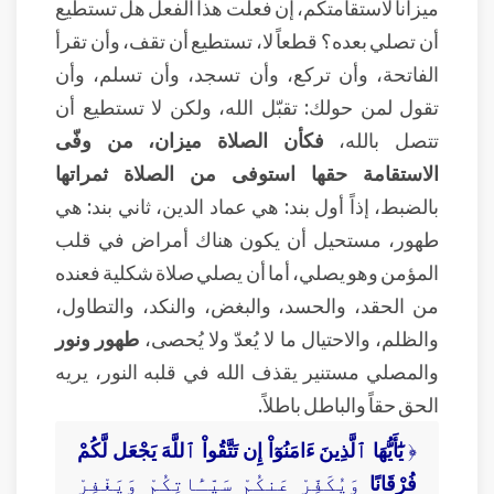
ميزاناً لاستقامتكم، إن فعلت هذا الفعل هل تستطيع
أن تصلي بعده؟ قطعاً لا، تستطيع أن تقف، وأن تقرأ
الفاتحة، وأن تركع، وأن تسجد، وأن تسلم، وأن
تقول لمن حولك: تقبّل الله، ولكن لا تستطيع أن
تتصل بالله،
فكأن الصلاة ميزان، من وفّى
الاستقامة حقها استوفى من الصلاة ثمراتها
بالضبط، إذاً أول بند: هي عماد الدين، ثاني بند: هي
طهور، مستحيل أن يكون هناك أمراض في قلب
المؤمن وهو يصلي، أما أن يصلي صلاة شكلية فعنده
من الحقد، والحسد، والبغض، والنكد، والتطاول،
والظلم، والاحتيال ما لا يُعدّ ولا يُحصى،
طهور ونور
والمصلي مستنير يقذف الله في قلبه النور، يريه
الحق حقاً والباطل باطلاً.
﴿
يَٰٓأَيُّهَا ٱلَّذِينَ ءَامَنُوٓاْ إِن تَتَّقُواْ ٱللَّهَ يَجْعَل لَّكُمْ
فُرْقَانًا
وَيُكَفِّرْ عَنكُمْ سَيِّـَٔاتِكُمْ وَيَغْفِرْ