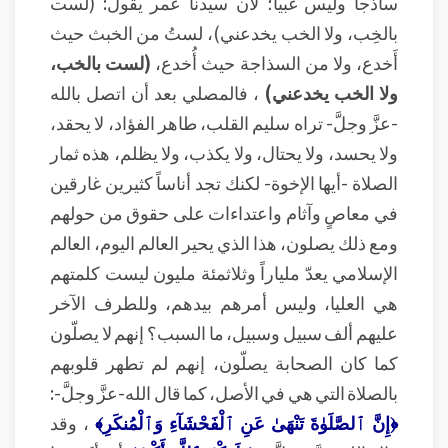
ساذجاً وليس غبياً؛ لأن سيدنا عمر يقول: (لست
بالخِب، ولا الخب يخدعني)، لستُ من الخبث حيث
أَخدع، ولا من السذاجة حيث أُخدع،
(لست بالخب،
ولا الخب يخدعني)
، فالمصلي بعد أن اتصل بالله
-عزَّ وجلَّ- تراه سليم القلب، طاهر الفؤاد، لا يحقد،
ولا يحسد، ولا يحتال، ولا يكذب، ولا يظلم، هذه ثمار
الصلاة -أيها الإخوة- لكنك تجد أناساً كثيرين غارقين
في معاصٍ وآثام واعتداءات على حقوق من حولهم
ومع ذلك يصلون، هذا الذي يحير العالم اليوم، العالم
الإسلامي يعدّ ملياراً وثلاثمئة مليون ليست كلمتهم
هي العليا، وليس أمرهم بيدهم، وللطرف الآخر
عليهم ألف سبيل وسبيل، ما السبب؟ إنهم لا يصلّون
كما كان الصحابة يصلّون، إنهم لم تطهر قلوبهم
بالصلاة التي هي في الأصل، كما قال الله-عزَّ وجلَّ-:
﴿إِنَّ ٱلصَّلَوٰةَ تَنْهَىٰ عَنِ ٱلْفَحْشَآءِ وَٱلْمُنكَرِ﴾
، وقد