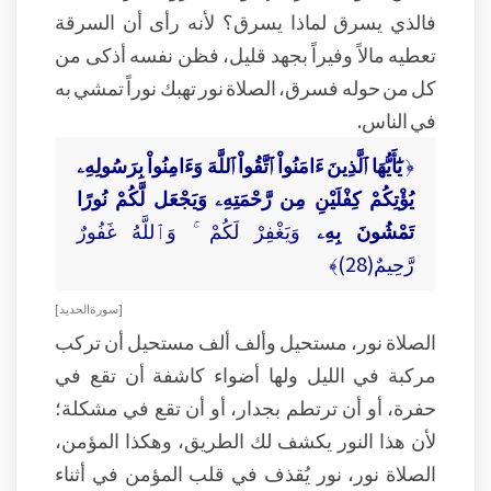
فالذي يسرق لماذا يسرق؟ لأنه رأى أن السرقة
تعطيه مالاً وفيراً بجهد قليل، فظن نفسه أذكى من
كل من حوله فسرق، الصلاة نور تهبك نوراً تمشي به
في الناس.
﴿
يَٰٓأَيُّهَا ٱلَّذِينَ ءَامَنُواْ ٱتَّقُواْ ٱللَّهَ وَءَامِنُواْ بِرَسُولِهِۦ
يُؤْتِكُمْ كِفْلَيْنِ مِن رَّحْمَتِهِۦ وَيَجْعَل لَّكُمْ نُورًا
تَمْشُونَ بِهِۦ
وَيَغْفِرْ لَكُمْ ۚ وَٱللَّهُ غَفُورٌ
رَّحِيمٌ(28)﴾
[ سورة الحديد ]
الصلاة نور، مستحيل وألف ألف مستحيل أن تركب
مركبة في الليل ولها أضواء كاشفة أن تقع في
حفرة، أو أن ترتطم بجدار، أو أن تقع في مشكلة؛
لأن هذا النور يكشف لك الطريق، وهكذا المؤمن،
الصلاة نور، نور يُقذف في قلب المؤمن في أثناء