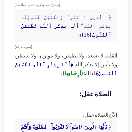
[ صحيح أبي داود عن سالم بن أبي الجعد ]
﴿ ٱلَّذِينَ ءَامَنُواْ وَتَطْمَئِنُّ قُلُوبُهُم
بِذِكْرِ ٱللَّهِ ۗ
أَلَا بِذِكْرِ ٱللَّهِ تَطْمَئِنُّ
ٱلْقُلُوبُ
(28)﴾
[ سورة الرعد ]
القلب لا يسعد، ولا يطمئن، ولا يتوازن، ولا يستقر،
ولا يأمن إلا بذكر الله
﴿أَلَا بِذِكْرِ ٱللَّهِ تَطْمَئِنُّ
ٱلْقُلُوبُ﴾
لذلك:
(أرِحْنا بها)
.
الصلاة عقل:
الآن الصلاة عقل.
﴿ يَٰٓأَيُّهَا ٱلَّذِينَ ءَامَنُواْ
لَا تَقْرَبُواْ ٱلصَّلَوٰةَ وَأَنتُمْ