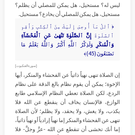
ليس له؟ مستحيل، هل يمكن للمصلي أن يظلم؟
مستحيل، هل يمكن للمصلي أن يخادع؟ مستحيل.
﴿ ٱتْلُ مَآ أُوحِىَ إِلَيْكَ مِنَ ٱلْكِتَٰبِ وَأَقِمِ
ٱلصَّلَوٰةَ
إِنَّ ٱلصَّلَوٰةَ تَنْهَىٰ عَنِ ٱلْفَحْشَآءِ
وَٱلْمُنكَرِ
وَلَذِكْرُ ٱللَّهِ أَكْبَرُ وَٱللَّهُ يَعْلَمُ مَا
تَصْنَعُونَ (45)﴾
[ سورة العنكبوت ]
إن الصلاة تنهى نهياً ذاتياً عن الفحشاء والمنكر، أيها
الإخوة؛ يمكن أن يقوم نظام بالغ الدقة على نظام
الردع، لكن الصلاة تعطي النظام الإسلامي طابع
الوازع، فالإنسان يخاف أن ينقطع عن الله فلا
يكذب، ولا يغش، ولا يحقد، ولا يظلم؛ لأن الصلاة
تنهى عن الفحشاء والمنكر إما نهياً إرادياً أو نهياً ذاتياً،
إما أنك تخشى أن تنقطع عن الله -عزَّ وجلَّ- فلا