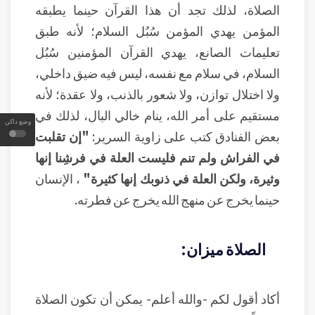
الصلاة، لذلك تجد أن هذا القرآن حينما يطبقه
المؤمن يهدي المؤمن سُبُل السلام؛ لأنه طبق
تعليمات الصانع، يهدي القرآن المؤمنين سُبُل
السلام، في سلام مع نفسه، ليس فيه ضيق داخلي،
ولا اختلال توازن، ولا شعور بالذنب، ولا عقدة؛ لأنه
مستقيم على أمر الله، ينام خالي البال، لذلك في
وضع داكن
بعض الفنادق كتب على زاوية السرير:
"إن تقلبت
في الفراش ولم تنم فليست العلة في فرشِنا إنها
وثيرة، ولكن العلة في ذنوبك إنها كثيرة"
، الإنسان
حينما يخرج عن منهج الله يخرج عن فطرته.
الصلاة ميزان:
أكاد أقول لكم -والله أعلم- يمكن أن تكون الصلاة