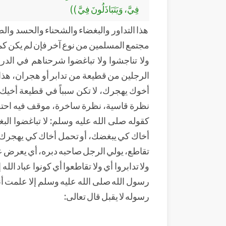
فِيَّ، وَيَتَبَاذَلُونَ فِيَّ ))
هذا التداور والبغضاء والشحناء والحسد وال
مجتمع المسلمين من نوع آخر فإن لم يكن كما
ولا تناجشوا ولا تباغضوا شرحناهم في الدرس 
الرجلين من قطيعة من تدابر أو هجران، هذا هو
أخوك يهجرك، لا تكن سبباً في قطيعة أخيك، 
نظرة قاسية، نظرة ساخرة، موقف فيه احتقا
كقوله صلى الله عليه وسلم: لا تباغضوا الب
أخاك كي يبغضك، أو تحمل أخاك كي يهجرك، لا
تقاطع، يولي الرجل صاحبه دبره، أي يعرض عنه 
ولا تدابروا أي ولا تقاطعوا أي كونوا عباد ال
رسول الله صلى الله عليه وسلم إلا علمت أنه
رسوله لا يقبل قال تعالى: