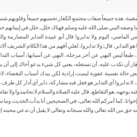
ضغينة، هذه جميعاً صفات مجتمع الكفار تحسبهم جميعاً وقلوبهم شت
 وصفه النبي صلى الله عليه وسلم فهناك خلل، خلل في إيمانهم خط
الماضي، اليوم ولا تدابروا قال أبو عبيدة التدابر المصارمة وال
 التدابر، قال: ولا تدابروا، لعلي أفهم من هذا الكلام الشريف ألات
طبعاً ليس النهي عن آخر مرحلة، النهي عن أسبابها، أسباب التدا
ر أن تكذب عليه، أن تستغله، يعني كل شيء يدعو أخاك إلى أن يق
غض حالة نفسية عفوية ليست إرادية لكن بيدك أسباب البغضاء، لات
 تدابروا أي التدابر هو فعل فيه مشاركة، دابر أي أدار كل طرف 
بوجهه، هو التقاطع، قال عليه الصلاة والسلام لا تحاسدوا ولا تقاطع
له إخوانا، كما أمركم الله تعالى، في الصحيحين أنا بدأت الحديث وما
 حق من الله تعالى والله سبحانه وتعالى لا يقبل أن تدعي محبته 