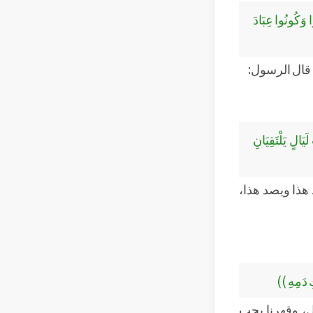
ا وَكُونُوا عِبَادَ
 قال الرسول:
يَالٍ يَلْتَقِيَانِ
هذا ويصد هذا،
ِ دَمِهِ ))
ل، وقهرنا بحب