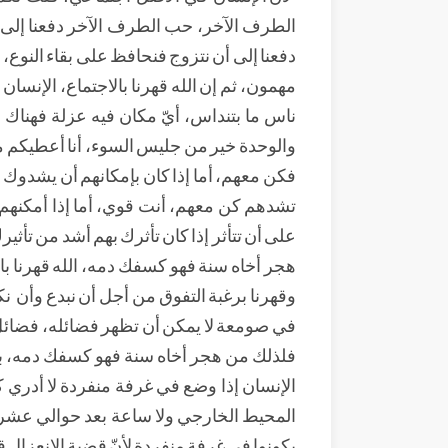
الطرف الآخر، حب الطرف الآخر دفعنا إلى أ
دفعنا إلى أن نتزوج فنحافظ على بقاء النوع، 
مهمون، ثم إن الله قهرنا بالاجتماع، الإنسان 
ناس ما بتنداس، أيّ مكان فيه عزلة فهناك
والوحدة خير من جليس السوء، أنا أعطيكم مي
فكن معهم، أما إذا كان بإمكانهم أن يشدوك إ
تشدهم كن معهم، أنت قوي، أما إذا أمكنهم 
على أن تتأثر إذا كان تأثرك بهم أشد من تأثي
هجر أخاه سنة فهو كسفك دمه، الله قهرنا 
وقهرنا برغبة التفوق من أجل أن نبدع وأن
نك
في صومعة لا يمكن أن تظهر فضائله، فضائل
فلذلك من هجر أخاه سنة فهو كسفك دمه، بمعن
الإنسان إذا وضع في غرفة منفردة لا أدري 
المحيط الخارجي ولا ساعة بعد حوالي عشري
يكونوا في غرفة منفردة لأنّ قضية الانعزال 