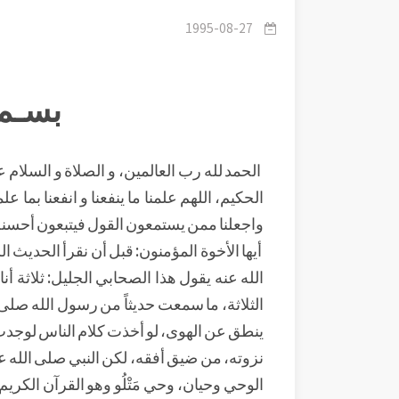
1995-08-27
بسـم 
الحمد لله رب العالمين، و الصلاة و السلام عل
الحكيم، اللهم علمنا ما ينفعنا و انفعنا بما علمتن
واجعلنا ممن يستمعون القول فيتبعون أحسنه،
أيها الأخوة المؤمنون: قبل أن نقرأ الحدي
الله عنه يقول هذا الصحابي الجليل: ثلاثة 
الثلاثة، ما سمعت حديثاً من رسول الله صلى ا
ينطق عن الهوى، لو أخذت كلام الناس لوجد
نزوته، من ضيق أفقه، لكن النبي صلى الله عل
الوحي وحيان، وحي مَتْلُو وهو القرآن الكري