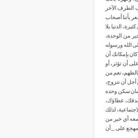
ب الطرف الآخر
عر بأننا أصحاب
يرة، الدنيا بلا
ير من الوحدة،
لى الله ورسوله
كان بإمكانك أن
ى أن تؤثر، أو
خالطهم، نعم من
أجل أن نتزوج،
إنسان سكن وحده
 صدقك، عطاؤك،
اجتماعية، لذلك
معه أي خبر من
 مهجع على _أن