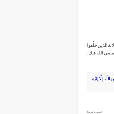
ة الذين خلِّفوا
يقضي الله فيك،
َّهِ إِلَّا إِلَيْهِ
( سورة التوبة )