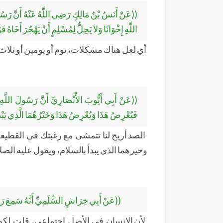
((عَنْ أَنَسُ بْنُ مَالِكٍ رَضِي اللَّهُ عَنْهُ أَنَّ رَسُولَ 
اللَّهِ إِخْوَانًا وَلاَ يَحِلُّ لِمُسْلِمٍ أَنْ يَهْجُرَ أَخَاهُ فَوْ
أي لعل هناك مشكلات، يوم أو يومين أو ثلاث 
((عَنْ أَبِي أَيُّوبَ الأَْنْصَارِيِّ أَنَّ رَسُولَ اللَّهِ صَ
فَيُعْرِضُ هَذَا وَيُعْرِضُ هَذَا وَخَيْرُهُمَا الَّذِي يَبْدَ
الصد أريح لنا تتمشى مع رغبتك في القطيع
وخيرهما الذي يبدأ بالسلام، ويقول عليه الصل
((عَنْ أَبِي خِرَاشٍ السُّلَمِيِّ أَنَّهُ سَمِعَ رَسُ
لأن الإنسان في الأصل اجتماعي، قلت لكم 