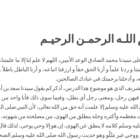
اللـه الرحمـن الرحيـم
ى سيدنا محمد الصادق الوعد الأمين، اللهم لا علم لنا إلا ما علمتنا،
ا و زدنا علماً و أرنا الحق حقاً و ارزقنا اتباعه، و أرنا الباطل باطلاً و
 و أدخلنا برحمتك في عبادك الصالحين.
ث الشريف الذي هو موضوع هذا الدرس، أذكركم بقول سيدنا سعد بن
أنا فيهن رجل، ومعنى رجل أي بطل، وفيما سوى ذلك فأنا واحد من 
لله عليه وسلم إلا علمت أنه حق من الله تعالى، لأن النبي صلى الل
ت معظمه وأكثره وجله ينطلق من الهوى، من مصلحته من شهوته، 
يه وسلم كلامه لا ينطق عن الهوى، إن هو إلا وحي يوحى، لذلك قال 
م ووحي غير مَتْلُو وهو حديث رسول الله صلى الله عليه وسلم الصحي