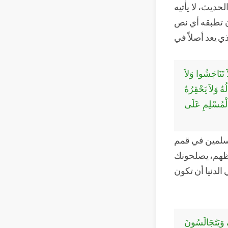
حديث، لا يأتيه
ن تطبقه أي نص
ي يعد أصلاً في
 تَنَاجَشُوا وَلاَ
ُهُ وَلاَ يَحْقِرُهُ
الْمُسْلِمِ عَلَى
لمسلمين في قمم
فظهم، يصلحونك
لدنيا أن تكون
َ، وَيَتَجَالَسُونَ