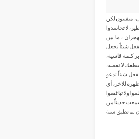
ى، متفتتون لكن
ير، لا تحاسدوا
هجران ، ما بين
فعل شيئاً تجعل
بر كلمة قاسية،
طعك لا تفعله،
فعل شيئاً تدعو
ظهره للآخر، أي
وا ولا تباغضوا
 سمعت حديثاً من
إن لم تطبق سنة