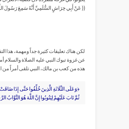
(( عَنْ أَبِي خِرَاشٍ السُّلَمِيِّ أَنَّهُ سَمِعَ رَسُولَ اللَّه
لكن هناك تعليقات كثيرة جداً ومهمة، هذا التق
عن غزوة تبوك النبي عليه الصلاة والسلام أم
هذه من كعب بن مالك، النبي تلقى أمراً من ال
﴿وَعَلَى الثَّلَاثَةِ الَّذِينَ خُلِّفُوا حَتَّى إِذَا ضَاقَتْ عَ
ثُمَّ تَابَ عَلَيْهِمْ لِيَتُوبُوا إِنَّ اللَّهَ هُوَ التَّوَّابُ الرَّحِي