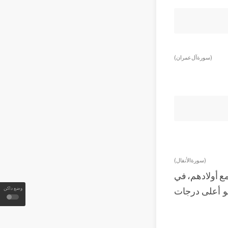
(سورة آل عمران )
( سورة الأنفال )
مع أولادهم، في
و أعلى درجات
وضع داكن