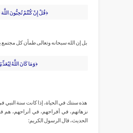
﴿قُلْ إِنْ كُنْتُمْ تُحِبُّونَ اللَّهَ فَ
بل إن الله سبحانه وتعالى طمأن كل مجتمع يق
﴿وَمَا كَانَ اللَّهُ لِيُعَذِّب
هذه سنتك في الحياة، إذا كانت سنة النبي ف
نزهاتهم، في أفراحهم، في أتراحهم، هم 
الحديث، قال الرسول الكريم: