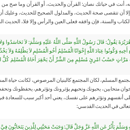
ه، أنت في حياتك نصان: القرآن والحديث، أو القرآن وما صح من ال
ك إلا أن تتقصى صحة الحديث، والمدلول الصحيح للحديث، وعليك أ
تاب والسنة، فإن وافقه فعلى العين والرأس وإلا فلا، الحديث الذ
رَيْرَةَ يَقُولُ: قَالَ رَسُولُ اللَّهِ صَلَّى اللَّهُ عَلَيْهِ وَسَلَّمَ: لاَ تَحَاسَدُوا وَلاَ
ِ أَخِيهِ وَكُونُوا عِبَادَ اللَّهِ إِخْوَانًا الْمُسْلِمُ أَخُو الْمُسْلِمِ لاَ يَظْلِمُهُ وَلاَ يَخْذُل
اَثَ مَرَّاتٍ حَسْبُ امْرِئٍ مُسْلِمٍ مِنَ الشَّرِّ أَنْ يَحْقِرَ أَخَاهُ الْمُسْلِمَ كُلُّ 
المجتمع المسلم، لكان المجتمع كالبنيان المرصوص، لكانت حياة ا
 إخوان متحابين، يحبونك وتحبهم يؤثرونك وتؤثرهم، يحفظونك وتح
 أنفسهم وتؤثرهم على نفسك، يعني أحد أكبر سبب للسعادة في ا
تعالى في الحديث القدسي:
سَلَّمَ يَأْثُرُ عَنِ اللَّهِ عَزَّ وَجَلَّ قَالَ: وَجَبَتْ مَحَبَّتِي لِلَّذِينَ يَتَحَابُّونَ فِيّ