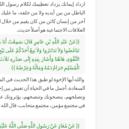
ازداد إيمانك يزداد تعظيمك لكلام رسول الل
الباطل من بين أيديه ولا من خلفه، ما علي
آخر من إنسان كائن من كان يقيم من خلال الك
العلاقات الاجتماعية هو أصلاً حديث.
((عَنْ عَبْدِ اللَّهِ بْنِ عَامِرٍ قَالَ: سَمِعْتُ أَبَا هُ
تَبَاغَضُوا وَلاَ تَدَابَرُوا وَلاَ يَبِعْ أَحَدُكُمْ عَلَى بَيْع
التَّقْوَى هَاهُنَا وَأَشَارَ بِيَدِهِ إِلَى صَدْرِهِ ثَل
الْمُسْلِمِ حَرَامٌ دَمُهُ وَمَالُهُ وَعِرْضُهُ ))
والله أيها الإخوة لو طبق هذا الحديث في 
السعادة، أجمل ما في الحياة أن تعيش بين
وتصلحهم، ينصحونك وتنصحهم، يؤثرونك على
في مجتمع مؤمن، مجتمع متحابب، قال الله 
(( عَنْ مُعَاذٍ عَنْ رَسُولِ اللَّهِ صَلَّى اللَّهُ عَلَيْهِ وَ