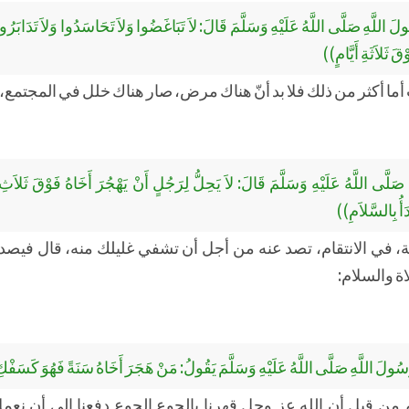
اللَّهِ صَلَّى اللَّهُ عَلَيْهِ وَسَلَّمَ قَالَ: لاَ تَبَاغَضُوا وَلاَ تَحَاسَدُوا وَلاَ تَدَابَرُو
قَ ثَلاَثَةِ أَيَّامٍ))
أما أكثر من ذلك فلا بد أنّ هناك مرض، صار هناك خلل في المجتمع،
لَّى اللَّهُ عَلَيْهِ وَسَلَّمَ قَالَ: لاَ يَحِلُّ لِرَجُلٍ أَنْ يَهْجُرَ أَخَاهُ فَوْقَ ثَلاَثِ لَ
أُ بِالسَّلاَمِ))
ة، في الانتقام، تصد عنه من أجل أن تشفي غليلك منه، قال فيصد 
اة والسلام:
ولَ اللَّهِ صَلَّى اللَّهُ عَلَيْهِ وَسَلَّمَ يَقُولُ: مَنْ هَجَرَ أَخَاهُ سَنَةً فَهُوَ كَسَفْك
من قبل أن الله عز وجل قهرنا بالجوع الجوع دفعنا إلى أن نعم