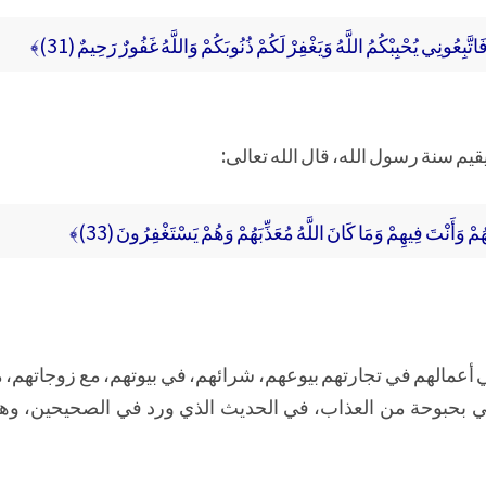
اتَّبِعُونِي يُحْبِبْكُمُ اللَّهُ وَيَغْفِرْ لَكُمْ ذُنُوبَكُمْ وَاللَّهُ غَفُورٌ رَحِيمٌ (31)﴾
يم سنة رسول الله، قال الله تعالى:
َهُمْ وَأَنْتَ فِيهِمْ وَمَا كَانَ اللَّهُ مُعَذِّبَهُمْ وَهُمْ يَسْتَغْفِرُونَ (33)﴾
ي أعمالهم في تجارتهم بيوعهم، شرائهم، في بيوتهم، مع زوجاتهم، 
في بحبوحة من العذاب، في الحديث الذي ورد في الصحيحين، وه