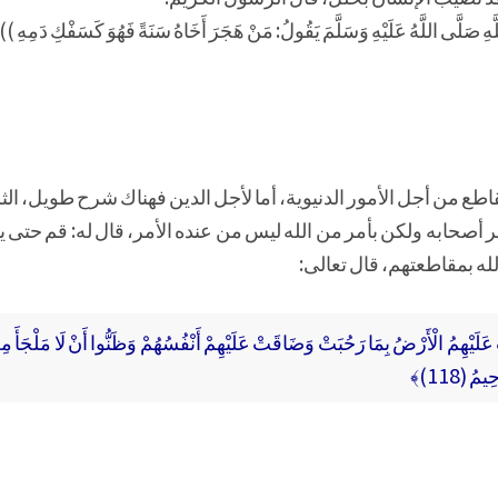
ِ صَلَّى اللَّهُ عَلَيْهِ وَسَلَّمَ يَقُولُ: مَنْ هَجَرَ أَخَاهُ سَنَةً فَهُوَ كَسَفْكِ دَمِهِ ))
اطع من أجل الأمور الدنيوية، أما لأجل الدين فهناك شرح طويل، الثلاث
ر أصحابه ولكن بأمر من الله ليس من عنده الأمر، قال له: قم حتى 
له بمقاطعتهم، قال تعالى:
لَيْهِمُ الْأَرْضُ بِمَا رَحُبَتْ وَضَاقَتْ عَلَيْهِمْ أَنْفُسُهُمْ وَظَنُّوا أَنْ لَا مَلْجَأَ مِنَ الل
مُ (118)﴾