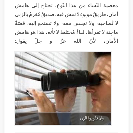
معصية النّساء من هذا النّوع، تحتاج إلى هامش
أمان، طريقٌ موبوء لا تمشِ فيه، صديقٌ مُغرمٌ بالزنى
لا تُصاحبه، ولا تجلس معه، ولا تستمع إليه، قصّةٌ
ماجِنة لا تقرأها، لقاءٌ مُختلط لا تأته، هذا هو هامش
الأمان، لأنّ الله عزّ و جلّ يقول: