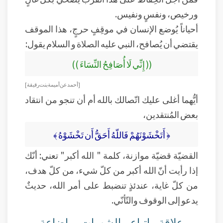
ورخيص، ونفسٍ ونفيس.
أحياناً يُوضع الإنسان في موقِفٍ حرجٍ، هذا الموقف
يقتضي أن يُصافح، النبي عليه الصلاة و السلام يقول:
(( إِنِّي لَا أُصَافِحُ النِّسَاءَ ))
[ أحمد عن أميمة بنت رقيقة ]
أيُّهما أغلى عليك اتّصالك بالله أم أن تنجو من انتقاد
بعض المُنتقدين،
﴿ أَتَخْشَوْنَهُمْ فَاللّهُ أَحَقُّ أَن تَخْشَوْهُ ﴾
القضيّة قضيّة موازنة، كلمة " الله أكبر" تعني: أنّك
إذا رأيت أنّ الله أكبر من كلّ شيء، من كلّ هدف،
من كلّ غاية، عندئذٍ تنضبط على أمر الله، حديثٌ
يدعو إلى الوقوف والتّأنّي.
علاقة اتباع الشهوات بإضاعة