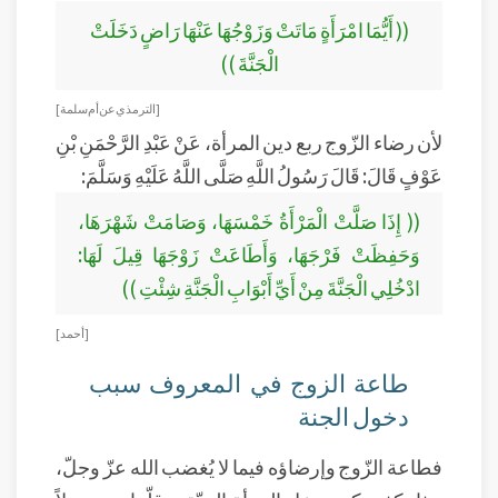
(( أَيُّمَا امْرَأَةٍ مَاتَتْ وَزَوْجُهَا عَنْهَا رَاضٍ دَخَلَتْ
الْجَنَّةَ ))
[ الترمذي عن أم سلمة ]
لأن رضاء الزّوج ربع دين المرأة، عَنْ عَبْدِ الرَّحْمَنِ بْنِ
عَوْفٍ قَالَ: قَالَ رَسُولُ اللَّهِ صَلَّى اللَّهُ عَلَيْهِ وَسَلَّمَ:
(( إِذَا صَلَّتْ الْمَرْأَةُ خَمْسَهَا، وَصَامَتْ شَهْرَهَا،
وَحَفِظَتْ فَرْجَهَا، وَأَطَاعَتْ زَوْجَهَا قِيلَ لَهَا:
ادْخُلِي الْجَنَّةَ مِنْ أَيِّ أَبْوَابِ الْجَنَّةِ شِئْتِ ))
[ أحمد ]
طاعة الزوج في المعروف سبب
دخول الجنة
فطاعة الزّوج وإرضاؤه فيما لا يُغضب الله عزّ وجلّ،