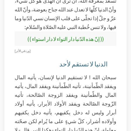
تسعد بمعرفة الله، أن ترى أن الهدى هو كلّ شيء،
وأنّ الدنيا كلّها لا تعدل عند الله جناح بعوضة، وأنّ الله
عزّ و جلّ إذا تجلّى على قلب الإنسان نسي الدّنيا وما
فيها، ولا تنس خُطبة النبي عليه الصّلاة والسّلام:
(( إنّ هذه الدّنيا دار التواء لا دار استواء ))
[ ورد في الأثر ]
الدنيا لا تستقم لأحد
سبحان الله ! لا تستقيم الدنيا لإنسان، يأتيه المال
ويفقد الطّمأنينة، تأتيه الطّمأنينة ويفقد المال، يأتيه
المال والطّمأنينة ويفقد الزوجة الصّالحة، تأتيه
الزّوجة الصّالحة ويفقد الأولاد الأبرار، يأتيه أولاد
أبرار وليس له دخل يكفيهم، يأتيه دخل يكفيهم
وأولاده أشرار، كلّ شيءٍ على ما يُرام لكن صحّته
معلولة، إنّ هذه الدّنيا دار التواء -هكذا النبي قال - لا