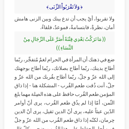
﴿ وَلاَ تَقْرَبُواْ الزِّنَى ﴾
ولا تقربوا، أيْ يجب أن تدع بينك وبين الزنى هامش
أمان، نظرةٌ، فابتسامةٌ، فموعدٌ، فلقاءُ.
(( مَا تَرَكْتُ بَعْدِي فِتْنَةً أَضَرَّ عَلَى الرِّجَالِ مِنْ
النِّسَاءِ ))
ضع في ذهنك أن المرأة في الحرام لغمٌ مُتفجِّر، ربّما
أطاح بدينك، ربّما أطاح بصلاتك، ربّما أطاح بوجهتك
إلى الله عزّ و جلّ، ربّما أطاح بقُربك من الله عزّ و
جلّ، أنت ذُقت طعم القُرب - المشكلة هنا - إذا ذاق
المؤمن طعم القُرب حافظ على هذه الصِلة مهما بلغ
الثّمن، أمّا إذا لم يذُق طعم القُرب، يرى أنّ أوامر
الدّين عبئاً عليه، يرى أنّ الدين ثقيل، يرى أنّ الدين
حِرمان، لكنّه إذا ذاق طعم القُرب من الله عزّ و جلّ
فمن أجل الحِفاظ على هذا القُرب يضحي بكلّ غالٍ