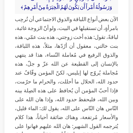
وَرَسُولُهُ أَمْراً أَن يَكُونَ لَهُمُ الْخِيَرَةُ مِنْ أَمْرِهِمْ ﴾
الآن بعض أنواع اللباقة والذوق الاجتماعي أن تُرحِب
بامرأةٍ، أن تستقبلها في البيت، ولو أنّ الزوجة غائبة،
لباقةً، تقول: هذه أخت زوجتي، هذه بنت عمّي، هذه
بنت خالتي، معقول أن أرُدّها، مثلاً، هذه اللباقة،
والذوق الرفيع في مُعاملة النّساء، هذا قد ينتهي
بالإنسان إلى القطيعة عن الله عزّ و جلّ، هذه
مُجاملة يُروّج لها إبليس، لكنّ المؤمن وقّافٌ عند
حدود الله، الحلال ما أحللت، والحرام ما حرّمت،
فإذا أحبّ المؤمن أن يُحافظ على هذه الصِلة بينه
وبين الله، فليحفظ حدود الله، وإذا هان الله على
النّاس هان النّاس على الله، يقول لك: الماء قليل،
والأسعار مُرتفعة، وهناك ضائقة أحياناً، هذا كلام
يُترجمه القول الشهير: هان الله عليهم فهانوا على