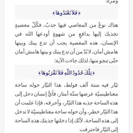
﴿ فَلاَ تَعْتَدُوهَا ﴾
هناك نوعٌ من المعاصي فيها جذبٌ، فكُلّ معصيةٍ
تجذبك إليها بدافعٍ من شهوةٍ أودعها الله في
الإنسان، هذه المعصية يجب أن تدع بينك وبينها
هامش أمان، لا بُدّ من أن تدع بينك و بينها هامش أمان
حتّى تنجو منها، لذلك جاءت الآية:
﴿ تِلْكَ حُدُودُ اللّهِ فَلاَ تَقْرَبُوهَا ﴾
تيّار فيه ستة آلف فولط، هذا التيّار حوله ساحة
مغناطيسيّة عرضها ستّة أمتار، فأيُّ إنسان دخل إلى
هذه الساحة جذبه هذا التيّار، وأحرقه، فإذا علمت أن
هذا التيّار خطر، وأن حوله ساحة مغناطيسيّة لا تدخل
إلى هذه الساحة، لأنّك إذا دخلتها جذبتك هذه الساحة
إلى التيّار فاحترقت