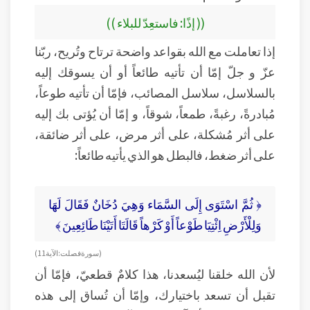
(( إذًا: فاستعِدّ للبلاء ))
إذا تعاملت مع الله بقواعد واضحة ترتاح وتُريح، ربّنا
عزّ و جلّ إمّا أن تأتيه طائعاً أو أن يسوقك إليه
بالسلاسل، سلاسل المصائب، فإمّا أن تأتيه طوعاً،
مُبادرةً، رغبةً، طمعاً، شوقاً، و إمّا أن يُؤتى بك إليه
على أثر مُشكلة، على أثر مرض، على أثر ضائقة،
على أثر ضغط، فالبطل هو الذي يأتيه طائعاً:
﴿ ثُمَّ اسْتَوَى إِلَى السَّمَاء وَهِيَ دُخَانٌ فَقَالَ لَهَا
وَلِلْأَرْضِ اِئْتِيَا طَوْعاً أَوْ كَرْهاً قَالَتَا أَتَيْنَا طَائِعِينَ ﴾
( سورة فصلت: الآية 11 )
لأن الله خلقنا ليُسعدنا، هذا كلامٌ قطعيّ، فإمّا أن
تقبل أن تسعد باختيارك، وإمّا أن تُساق إلى هذه