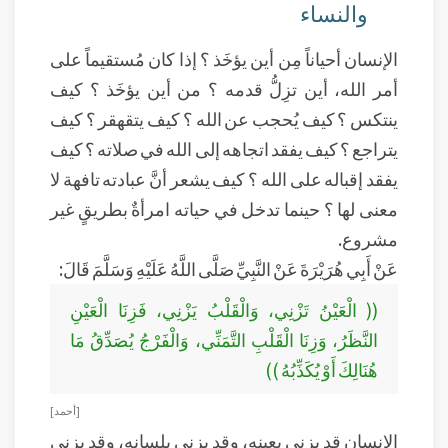
والنساء
الإنسان أحياناً مِن أين يؤخَذ ؟ إذا كان مُستقيماً على
أمر الله، أين تزِلُّ قدمه ؟ من أين يؤخَذ ؟ كيف
ينتكس ؟ كيف يُحجب عن الله ؟ كيف يتقهقر ؟ كيف
يتراجع ؟ كيف يفقد اتجاهه إلى الله في صلاته ؟ كيف
يفقد إقباله على الله ؟ كيف يشعر أنَّ عبادته تافهة لا
معنى لها ؟ حينما تدخل في حياته امرأةٌ بطريقٍ غير
مشروع.
عَنْ أَبِي هُرَيْرَةَ عَنْ النَّبِيِّ صَلَّى اللَّهُ عَلَيْهِ وَسَلَّمَ قَالَ:
(( الْعَيْنُ تَزْنِي، وَالْقَلْبُ يَزْنِي، فَزِنَا الْعَيْنِ
النَّظَرُ، وَزِنَا الْقَلْبِ التَّمَنِّي، وَالْفَرْجُ يُصَدِّقُ مَا
هُنَالِكَ أَوْ يُكَذِّبُهُ ))
[ أحمد ]
الإنسان قد يزني بعينه، وقد يزني بلسانه، وقد يزني