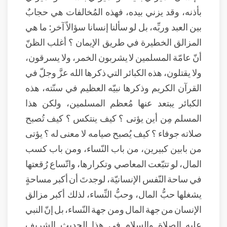
بأذنه، وقد يزني بيده، فهذه المُخالفات هي حجابٌ
بين العبد وربِّه، بل لو سألنا إنسانا سؤالاً آخر: ما هي
المزالق الخطيرة في طريق الإيمان ؟ أغلب الظنّ
أنّ عامّة المسلمين لا يشربون الخمر، ولا يسرقون،
ولا يقتلون، هذه الكبائر التي ذكرها الله عزَّ وجلّ في
القرآن الكريم وذكرها نبيّه العظيم في سنّته، هذه
الكبائر يبتعد عنها مُعظم المسلمين، ولكن هذا
المسلم مِن أين يؤتى ؟ كيف ينتكس ؟ كيف تُصبح
صلاته جوفاء ؟ كيف يُصبح صيامه لا معنى له ؟ يؤتى
من بابين كبيرين، من باب النّساء، ومن باب كسب
المال، لو تتبّعت المعاصي وتكرارها، واتّساع رُقعتها
في ساحة النّفس الإنسانيّة، لوجدتَ أن أكبر مساحةٍ
يشغلها حبُّ المال، وحبُّ النِّساء، لذلك أكبر مزالق
الإنسان من جهة المال ومن جهة النّساء، بل إنّ النبي
عليه الصلاة والسلام في هذا الحديث الشريف