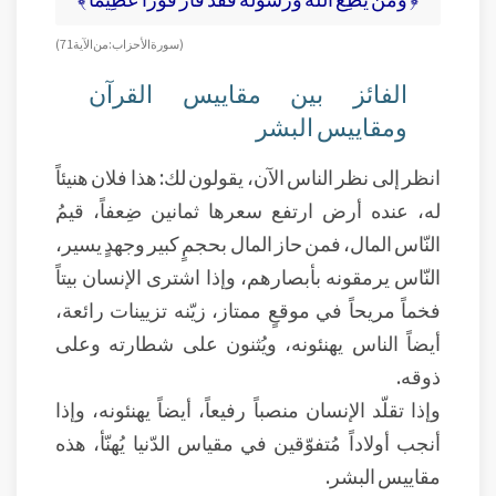
( سورة الأحزاب: من الآية 71)
الفائز بين مقاييس القرآن
ومقاييس البشر
انظر إلى نظر الناس الآن، يقولون لك: هذا فلان هنيئاً
له، عنده أرض ارتفع سعرها ثمانين ضِعفاً، قيمُ
النّاس المال، فمن حاز المال بحجمٍ كبير وجهدٍ يسير،
النّاس يرمقونه بأبصارهم، وإذا اشترى الإنسان بيتاً
فخماً مريحاً في موقعٍ ممتاز، زيّنه تزيينات رائعة،
أيضاً الناس يهنئونه، ويُثنون على شطارته وعلى
ذوقه.
وإذا تقلّد الإنسان منصباً رفيعاً، أيضاً يهنئونه، وإذا
أنجب أولاداً مُتفوّقين في مقياس الدّنيا يُهنّأ، هذه
مقاييس البشر.