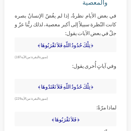
والمعصية
في بعض الأيام نظرةٌ، إذا لم يغُضّ الإنسانُ بصره
كانت النّظرة سبيلاً إلى أكبر معصية، لذلك ربُّنا عزّ و
جلّ في بعض الآيات يقول:
﴿ تِلْكَ حُدُودُ اللّهِ فَلاَ تَقْرَبُوهَا ﴾
( سورة البقرة: من الآية 187)
وفي آياتٍ أُخرى يقول:
﴿ تِلْكَ حُدُودُ اللّهِ فَلاَ تَعْتَدُوهَا ﴾
( سورة البقرة: من الآية 229)
لماذا مرّةً:
﴿ فَلاَ تَقْرَبُوهَا ﴾
ومرةً: