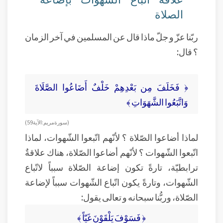
الصلاة
ربّنا عزّ و جلّ ماذا قال عن المسلمين في آخر الزمان
؟ قال:
﴿ فَخَلَفَ مِن بَعْدِهِمْ خَلْفٌ أَضَاعُوا الصَّلَاةَ
وَاتَّبَعُوا الشَّهَوَاتِ ﴾
( سورة مريم: الآية 59)
لماذا أضاعوا الصّلاة ؟ لأنّهم اتّبعوا الشّهوات، لماذا
اتّبعوا الشّهوات ؟ لأنّهم أضاعوا الصّلاة، هناك علاقةٌ
ترابطيّة، تارةً تكون إضاعة الصّلاة سبباً لاتّباع
الشّهوات، وتارةً يكون اتّباع الشّهوات سبباً لإضاعة
الصّلاة، وربُّنا سبحانه و تعالى يقول:
﴿ فَسَوْفَ يَلْقَوْنَ غَيّاً ﴾