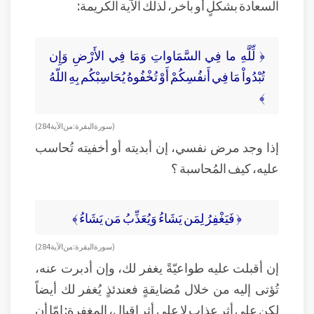
السعادة بشكلٍ أو بآخر، لذلك الآية الكريمة:
﴿ لِّلَّهِ ما فِي السَّمَاواتِ وَمَا فِي الأَرْضِ وَإِن
تُبْدُواْ مَا فِي أَنفُسِكُمْ أَوْ تُخْفُوهُ يُحَاسِبْكُم بِهِ اللّهُ
﴾
( سورة البقرة: من الآية 284 )
إذا وجد مرض نفسي، إن أبديته أو أخفيته تُحاسب
عليه، كيف المُحاسبة ؟
﴿ فَيَغْفِرُ لِمَن يَشَاءُ وَيُعَذِّبُ مَن يَشَاءُ ﴾
( سورة البقرة: من الآية 284 )
إن أقبلت عليه طواعيّةً يغفر لك، وإن أدبرت عنه،
تُؤتى إليه من خلال مُضايقةٍ فعندئذٍ يُغفر لك أيضاً
لكن على أثر عذابٍ لا على أثر إقبالٍ، المغفرة: إمّا أن