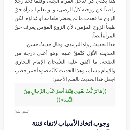
هذا يكفي كي تدخل المرأة الجنّة، وقلّما تجد رجلاً
راضياً عن زوجته كلّ الرضى، و لو تعلم المرأة حقّ
الزوج ما قعدت ما لم يحضر طعامه أو غذاؤه، لكن
طبعاً الزوج المؤمن، لأن الزوج المؤمن يعرف حقّ
المرأة أيضاً.
هذا الحديث رواه الترمذي، وقال حديثٌ حسن.
الحديث الأوّل مُتّفقٌ عليه، وهو أعلى درجة من
الصّحة، ما اتّفق عليه الشّيخان الإمام البخاري
والإمام مسلم، وهذا الحديث كأنّه ضوء أحمر خطر،
اجعل هذا الحديث بالقلم الأحمر:
(( مَا تَرَكْتُ بَعْدِي فِتْنَةً أَضَرَّ عَلَى الرِّجَالِ مِنْ
النِّسَاءِ ))
[ متفق عليه ]
وجوب اتخاذ الأسباب لاتقاء فتنة