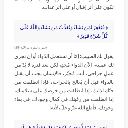
تكون على أثر إقبال أو على أثر عذاب.
﴿ فَيَغْفِرُ لِمَن يَشَاءُ وَيُعَذِّبُ مَن يَشَاءُ وَاللّهُ عَلَى
كُلِّ شَيْءٍ قَدِيرٌ ﴾
( سورة البقرة: من الآية 284 )
يقول لك الطبيب: إمّا أن تستعمل الدّواء أو أن نجري
لك عملية، الآن الدواء مُجدٍ، لكن بعد فترة لا بُدّ من
عملٍ جراحي، أنت مُخيّر، فالإنسان يجب أن يقبل
بالدواء قبل أن يُعالج بالجراحة، فإذا انطلقت من
حبّك لذاتك، إذا انطلقت من حرصك على سلامتك،
إذا انطلقت من رغبتك في كمال وجودك، في بقاء
وجودك، فأطع الله عزّ و جلّ، لأنه:
﴿ وَمَن يُطِعْ اللَّهَ وَرَسُولَهُ فَقَدْ فَازَ فَوْزاً عَظِيماً ﴾