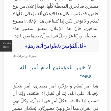
مصيري قد يُحرِق المحطّة كُلّها، فهذا إعلان من نوع
خاص، قد نكتب مكان هذا الإعلان ألف إعلان، كلّها لا
تُقدّم و لا تؤخر، لكن إذا كتبنا في هذا الإعلان: ممنوع
التدخين، فإنّ هذا الإعلان متعلّق بمصير هذه
المحطّة، و ربّنا عزّ و جلّ في القرآن حينما يقول لك:
وضع داكن
﴿ قُل لِّلْمُؤْمِنِينَ يَغُضُّوا مِنْ أَبْصَارِهِمْ ﴾
( سورة النور: من الآية 30 )
لا خيار للمؤمنين أمام أمر الله
ونهيه
هذا أمر يُقدّم و يؤخّر، أمر مصيري، أمر يتعلّق
بإقبالك على الله، إمّا أن تُقبِل إذا طبّقتَه، وإمّا أن
تنقطع إذا خالفته، فكلّ أمرٍ في القرآن، وكلّ نهيٍ
في القرآن هما أمرٌ ونهيٌ مصيريّان، يُحدّدان مصير