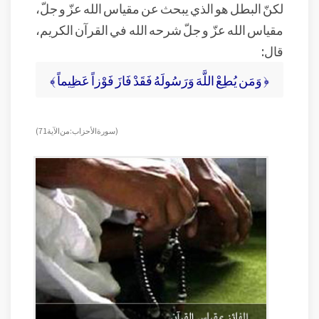
لكنّ البطل هو الذي يبحث عن مقياس الله عزّ و جلّ،
مقياس الله عزّ و جلّ شرحه الله في القرآن الكريم،
قال:
﴿ وَمَن يُطِعْ اللَّهَ وَرَسُولَهُ فَقَدْ فَازَ فَوْزاً عَظِيماً ﴾
( سورة الأحزاب: من الآية 71)