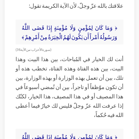
علاقتك بالله عزّ وجلّ، لأن الآية الكريمة تقول:
﴿ وَمَا كَانَ لِمُؤْمِنٍ وَلَا مُؤْمِنَةٍ إِذَا قَضَى اللَّهُ
وَرَسُولُهُ أَمْراً أَن يَكُونَ لَهُمُ الْخِيَرَةُ مِنْ أَمْرِهِمْ ﴾
( سورة الأحزاب: من الآية 36 )
أنت لك الخيار في المُباحات، بين هذا البيت وهذا
البيت، بين هذه الفتاة وهذه الفتاة، تخطب هذه أو
تلك، بين أن تعمل بهذه الوزارة أو بهذه الوزارة، بين
أن تكون موّظفاً أو تاجراً، بين أن تُمضي أسبوعاً في
هذا المصيف أو في هذا المصيف، هذا الخيار، لكنّك
إذا عرفت الله عزّ وجلّ فليس لك خيارٌ فيما أعطى
الله فيه حُكماً،
﴿ وَمَا كَانَ لِمُؤْمِنٍ وَلَا مُؤْمِنَةٍ إِذَا قَضَى اللَّهُ