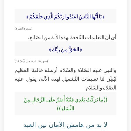
﴿ يَا أَيُّهَا النَّاسُ اعْبُدُوا رَبَّكُمُ الَّذِي خَلَقَكُمْ ﴾
( سورة البقرة )
أي أن التعليمات النّافعة لهذه الآلة من الصّانع،
﴿ الحَقُّ مِنْ رَبِّكَ ﴾
( سورة البقرة: من الآية 147)
والنبي عليه الصّلاة والسّلام أرسله خالقنا العظيم
ليُبيِّن لنا تعليمات التّشغيل لهذه الآلة، يقول عليه
الصّلاة والسّلام:
(( مَا تَرَكْتُ بَعْدِي فِتْنَةً أَضَرَّ عَلَى الرِّجَالِ مِنْ
النِّسَاءِ ))
لا بد من هامش الأمان بين العبد