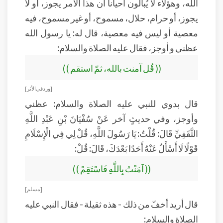
الله، وهؤلاء لا يُبالون أحياناً أن هذا الأمر يجوز، أو لا
يجوز، أو حرام، حلال، مسموح، أو غير مسموح، فيه
معصية أو ليس فيه معصية، قال له: يا رسول الله
عظني و أوجز، فقال عليه الصلاة والسلام:
(( قُل آمنت بالله، ثمّ استقم ))
[ ورد في الأثر ]
قال بدوي للنبي عليه الصلاة والسلام: عظني
وأوجز، وفي حديثٍ آخر عَنْ سُفْيَانَ بْنِ عَبْدِ اللَّهِ
الثَّقَفِيِّ قَالَ: قُلْتُ: يَا رَسُولَ اللَّهِ، قُلْ لِي فِي الْإِسْلَامِ
قَوْلًا لَا أَسْأَلُ عَنْهُ أَحَدًا بَعْدَكَ، قَالَ: قُلْ:
(( آمَنْتُ بِاللَّهِ فَاسْتَقِمْ ))
[ مسلم ]
قال أريد أخفّ من ذلك - هذه ثقيلة - فقال النبي عليه
الصلاة والسلام: