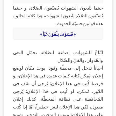
حينما يتّبعون الشهوات يُضيّعون الصّلاة، و حينما
يُضيّعون الصّلاة يتّبعون الشهوات، هذا كلام الخالق،
هذه قوانين حتميّة الحدوث،
﴿ فَسَوْفَ يَلْقَوْنَ غَيّاً ﴾
اتّباعٌ للشهوات، إضاعة للصّلاة، تحمّل البغي
والعُدوان، والغيّ والضّلال.
أحياناً ندخل إلى محطّة وقود، يوجد مكان لوضع
إعلان، يُمكن كتابة كلمات عديدة في هذا الإعلان، لو
فرضنا كُتِب في هذا الإعلان: يُرجى أن تقف في
الدّور، مُمكن، لو كُتِب في هذا الإعلان: يُرجى
المُحافظة على نظافة المحطّة، كذلك إعلان
مقبول، لكن هذا الإعلان ليس خطيراً، أمّا إذا كُتِب
على هذا الإعلان: ممنوع التدخين، التدخين شيء