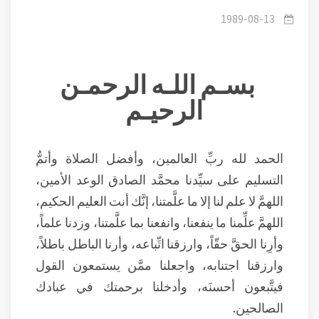
وعدم الاختلاط.
1989-08-13
بسـم اللـه الرحمـن
الرحيـم
الحمد لله ربِّ العالمين، وأفضل الصلاة وأتمُّ
التسليم على سيِّدنا محمَّد الصادق الوعد الأمين،
اللهمَّ لا علم لنا إلا ما علَّمتنا، إنَّك أنت العليم الحكيم،
اللهمَّ علِّمنا ما ينفعنا، وانفعنا بما علَّمتنا، وزدنا علماً،
وأرِنا الحقَّ حقّاً، وارزقنا اتِّباعه، وأرنا الباطل باطلاً،
وارزقنا اجتنابه، واجعلنا ممَّن يستمعون القول
فيتَّبعون أحسنَه، وأدخلنا برحمتك في عبادك
الصالحين.