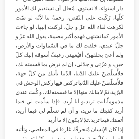
دار استواء، لا تستوي، مُحال أن تستقيم لك الأمور
كلّها، رُكّبت على النّقص، رحمةً بنا لأنّه لو تمّت
لكرهت لقاء الله عزّ و جلّ، لركنت إليها، لو جاءت
الأمور كما تشتهي فهذه أكبر مصيبة، يقول الله عزّ و
جلّ: عبدي، خلقت لك ما في السّماوات والأرض،
ولم أعيَ بخلقهنّ، أفيُعييني رغيفٌ أسوقه إليك كلّ
حين، و عزّتي و جلالي، إن لم ترض بما قسمته لك،
فلأُسلّطنّ عليك الدّنيا، الدّنيا تأتيك من كلّ جهة،
فلأُسلّطنّ عليك الدّنيا تركض فيها ركض الوحش في
البرّية،ثمّ لا ينالك منها إلا ما قسمته لك، و كُنت عندي
مذموماً،أنت تريد،و أنا أريد، فإذا سلّمت لي فيما
أريد كفيتك ما تريد، و أن لم تسلّم لي فيما أريد،
أتعبتك فيما تريد،ثمّ لا يكون إلا ما أريد
إذا كان الإنسان مُنحرفًا، غارقا في المعاصي، وتأتيه
الدنيا من كلّ جهة، هذه ليست نِعمة، ولكنّها نَعمة: