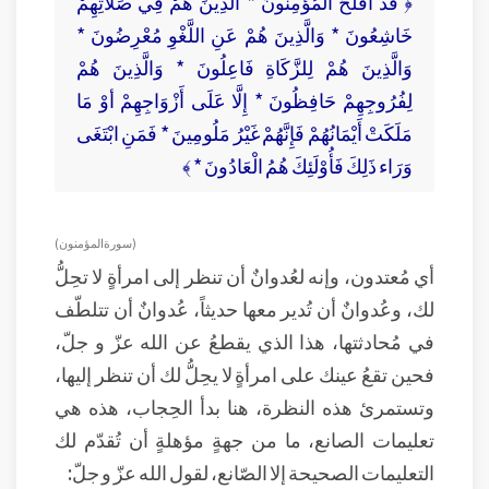
﴿ قَدْ أَفْلَحَ الْمُؤْمِنُونَ * الَّذِينَ هُمْ فِي صَلَاتِهِمْ
خَاشِعُونَ * وَالَّذِينَ هُمْ عَنِ اللَّغْوِ مُعْرِضُونَ *
وَالَّذِينَ هُمْ لِلزَّكَاةِ فَاعِلُونَ * وَالَّذِينَ هُمْ
لِفُرُوجِهِمْ حَافِظُونَ * إِلَّا عَلَى أَزْوَاجِهِمْ أوْ مَا
مَلَكَتْ أَيْمَانُهُمْ فَإِنَّهُمْ غَيْرُ مَلُومِينَ * فَمَنِ ابْتَغَى
وَرَاء ذَلِكَ فَأُوْلَئِكَ هُمُ الْعَادُونَ * ﴾
( سورة المؤمنون )
أي مُعتدون، وإنه لعُدوانٌ أن تنظر إلى امرأةٍ لا تحِلُّ
لك، وعُدوانٌ أن تُدير معها حديثاً، عُدوانٌ أن تتلطّف
في مُحادثتها، هذا الذي يقطعُ عن الله عزّ و جلّ،
فحين تقعُ عينك على امرأةٍ لا يحِلُّ لك أن تنظر إليها،
وتستمرئ هذه النظرة، هنا بدأ الحِجاب، هذه هي
تعليمات الصانع، ما من جهةٍ مؤهلةٍ أن تُقدّم لك
التعليمات الصحيحة إلا الصّانع، لقول الله عزّ و جلّ: