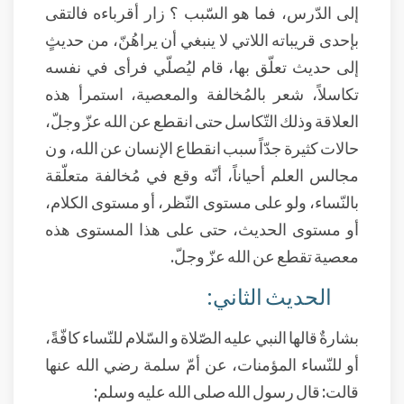
إلى الدّرس، فما هو السّبب ؟ زار أقرباءه فالتقى
بإحدى قريباته اللاتي لا ينبغي أن يراهُنّ، من حديثٍ
إلى حديث تعلّق بها، قام ليُصلّي فرأى في نفسه
تكاسلاً، شعر بالمُخالفة والمعصية، استمرأ هذه
العلاقة وذلك التّكاسل حتى انقطع عن الله عزّ وجلّ،
حالات كثيرة جدّاً سبب انقطاع الإنسان عن الله، و ن
مجالس العلم أحياناً، أنّه وقع في مُخالفة متعلّقة
بالنّساء، ولو على مستوى النّظر، أو مستوى الكلام،
أو مستوى الحديث، حتى على هذا المستوى هذه
معصية تقطع عن الله عزّ وجلّ.
الحديث الثاني:
بشارةٌ قالها النبي عليه الصّلاة و السّلام للنّساء كافّةً،
أو للنّساء المؤمنات، عن أمّ سلمة رضي الله عنها
قالت: قال رسول الله صلى الله عليه وسلم: