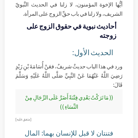
أيُّها الإخوة المؤمنون، لا زلنا في الحديث النَّبويّ
الشريف، ولا زلنا في باب حقِّ الزوج على المرأة.
أحاديث نبوية في حقوق الزوج على
زوجته
الحديث الأول:
ورد في هذا الباب حديثٌ شريفٌ، فعَنْ أُسَامَةَ بْنِ زَيْدٍ
رَضِيَ اللَّهُ عَنْهُمَا عَنْ النَّبِيِّ صَلَّى اللَّهُ عَلَيْهِ وَسَلَّمَ
قَالَ:
(( مَا تَرَكْتُ بَعْدِي فِتْنَةً أَضَرَّ عَلَى الرِّجَالِ مِنْ
النِّسَاءِ ))
[ متفق عليه ]
فتنتان لا قبل للإنسان بهما: المال