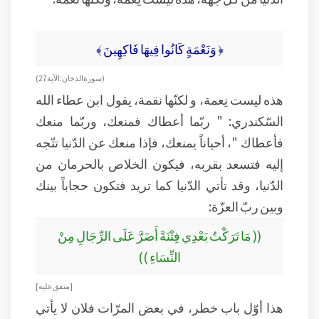
﴿ وَنَعْمَةٍ كَانُوا فِيهَا فَاكِهِينَ ﴾
( سورة الدخان: الآية 27 )
هذه ليست نِعمة، و لكنّها نقمة، يقول ابن عطاء الله
السّكندري: " ربّما أعطاك فمنعك، وربّما منعك
فأعطاك "، أحياناً يمنعك، فإذا منعك عن الدّنيا تتّجه
إليه فتسعد بقربه، فيكون الخلاص بالحرمان من
الدّنيا، وقد تأتي الدّنيا كما تريد فتكون حجاباً بينك
وبين ربّ العزّة:
(( مَا تَرَكْتُ بَعْدِي فِتْنَةً أَضَرَّ عَلَى الرِّجَالِ مِنْ
النِّسَاءِ ))
[ متفق عليه ]
هذا أوّل باب خطر، في بعض المرّات فلان لا يأتي