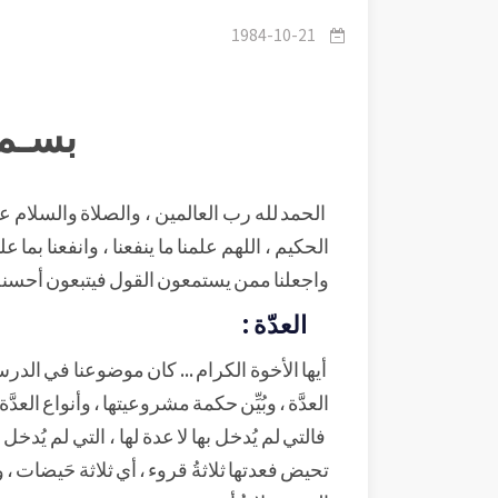
1984-10-21
بسـم 
الحمد لله رب العالمين ، والصلاة والسلام على
الحكيم ، اللهم علمنا ما ينفعنا ، وانفعنا بما علم
واجعلنا ممن يستمعون القول فيتبعون أحسنه 
العدّة :
أيها الأخوة الكرام ... كان موضوعنا في الدرس ال
العدَّة ، وبُيِّن حكمة مشروعيتها ، وأنواع العدَّة.
فالتي لم يُدخل بها لا عدة لها ، التي لم يُدخ
تحيض فعدتها ثلاثةُ قروء ، أي ثلاثة حَيضات ،