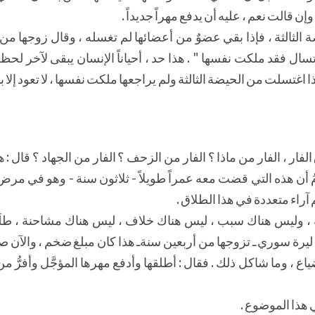
وإن قالت نعم ، عليه أن يدفع مهراً جديداً .
 الثالثة ، فإذا بقي عضوٌ من أعضائها لم تغسله ، وقال زوجها من و
تسال فقد ملكت نفسها " . هذا حد ، أحياناً الإنسان يبقى لآخر لحظة
غتسلت من الحيضة الثالثة ولم يراجعها ملكت نفسها ، لا تعود إلا بمهر
 الفار ، الفار من ماذا ؟ الفار من الزحف ؟ الفار من الجهاد ؟ قال : 
لؤمُ أن هذه التي قضت معه عمراً طويلاً - ثلاثون سنة - وهو في مر
م آراء متعددة في هذا الطلاق .
، وليس هناك سبب ، ليس هناك خلاف ، ليس هناك مشاحنة ، طلَقه
ة ليرة سوري ـ تزوجها من أربعين سنةـ هذا كان مبلغ ضخم ، والآن ص
اع ، وما شاكل ذلك . فقال : أطلقها وأدفع مهرها المؤجَّل وأفرُّ م
ي هذا الموضوع .