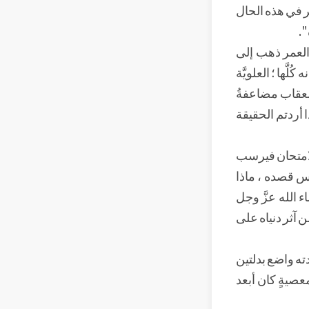
ر في هذه الحال
".
 العمر ذهب إلى
ّها ؛ العلويَّة
 العقاب مضاعفةُ
ذا أردتم الحقيقة
الامتحان فيرسب
كس قصده ، ماذا
اء الله عزَّ وجل
من آثر دنياه على
ته واضع بدلتين
معصيةٍ كان أبعد