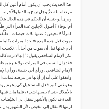
هذا الحديث يجب أن يكون أمام أعين كل النا
مرضاة الله عزَّ وجل تربح به الدنيا والآخرة .
ويرى أبو حنيفة أن الحكم في هذه الحال يتغيَّ
أم الوفاة ؟ أطول الأجلين عدة المرأة التي طلَّق
امرأةٌ لا تحيض ؛ عدتها ثلاث حيضات ، طُلِّقت 
يموت قبل هذه المدة فتأخذ الميراث بكامله ،
أيام عدتها قبل أن يموت من أجل أن تكسب الوق
لكن الإمام الشافعي يقول : " إنها لا ترث كالمط
فقد زال السبب في الميراث ، ولا عبرة بمظنة الف
الإمام الشافعي ، ورأي أبي حنيفة ، ورأي الإما
واتفقوا على أنه إن أبانها في مرضه فماتت ال
وهو غني كبير فعل المستحيل كي يحرم زوجته م
بالأملاك حتى لا يصيبها شيء ، فلما مات قبلها ور
العدة قد تكون بالأشهر تنتقل إلى الحَيْضات
لزمها الانتقال إلى الحَيض ، لأن الشهور بدل ع