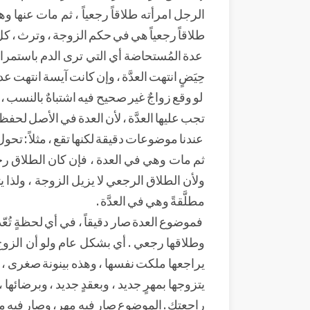
الرجل امرأته طلاقاً رجعياً ، ثم مات عنها وه
طلاقاً رجعياً هي في حكم الزوجة ، وترث ، كل 
عدة المُستحاضة أي التي ترى الدم باستمرار 
حِيَضٍ انتهت العدَّة ، وإن كانت آيسة انتهت عدت
لو وقع زواجٌ غير صحيح فيه اشتباهٌ بالنسب ، ف
تجب عليها العدَّة ، لأن العدة في الأصل لحفظ
عندنا موضوعات دقيقة لكنها تقع ، مثلاً : تح
ثم مات وهي في العدة ، فإن كان الطلاق رجعياً 
ولأن الطلاق الرجعي لا يزيل الزوجة ، ولذا ي
مطلَّقةً وهي في العدَّة .
فموضوع العدة صار دقيقاً ، في أي لحظةٍ تُعّد
وطلاقها رجعي . أي بشكل عام ولو أن الزوج 
يراجعها ملكت نفسها ، وهذه بينونة صغرى ، 
يتزوجها بمهرٍ جديد ، وبعقدٍ جديد ، وبرضائها
راجعتكِ . الموضوع صار فيه مهر، وصار فيه موا