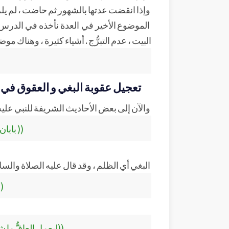
وإذا انقضت عدتها بالشهور ثم حاضت ، لم يلزمه
الموضوع الأخير في العدة نأخذه في الدرس ال
البيت ، عدم التبرُّج . أشياء كثيرة ، وهناك موض
تعجيل عقوبة البغي و العقوق في ال
والآن إلى بعض الأحاديث الشريفة للنبي عليه 
(( بابا
البغي أي الظلم ، وقد قال عليه الصلاة والسلا
((
((ليعمل العاقُّ ما 