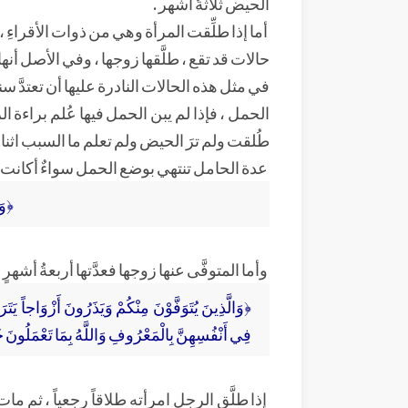
الحيض ثلاثةُ أشهر .
أما إذا طلِّقت المرأة وهي من ذوات الأقراءِ ،
حالات قد تقع ، طلَّقها زوجها ، وفي الأصل أن
في مثل هذه الحالات النادرة عليها أن تعتدَّ سن
الحمل ، فإذا لم يبن الحمل فيها عُلم براءة ال
طُلقت ولم ترَ الحيض ولم تعلم ما السبب اثنا
عدة الحامل تنتهي بوضع الحمل سواءٌ أكانت مطلَّ
﴿وَأ
وأما المتوفَّى عنها زوجها فعدَّتها أربعةُ أشهر
﴿وَالَّذِينَ يُتَوَفَّوْنَ مِنْكُمْ وَيَذَرُونَ أَزْوَاجاً يَتَرَ
فِي أَنْفُسِهِنَّ بِالْمَعْرُوفِ وَاللَّهُ بِمَا تَعْمَلُونَ خ
إذا طلَّق الرجل امرأته طلاقاً رجعياً ، ثم مات