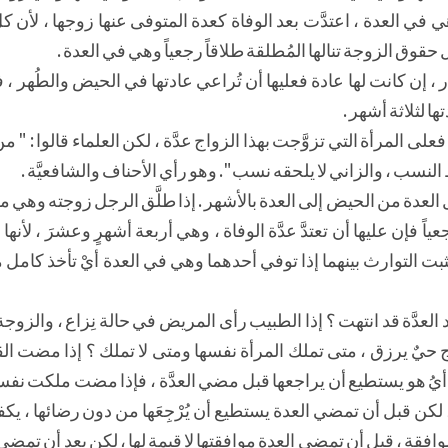
ي في العدة ، اعتدَّت بعد الوفاة كعدة المتوفى عنها زوجها ، لأن ك
حقوق الزوجة تنالها المُطلقة طلاقاً رجعياً وهي في العدة .
، إن كانت لها عادة فعليها أن تُراعي عادتها في الحيض والطُهر ،
ها لثلاثة أشهر .
على المرأة التي تزوَّجت بهذا الزواج عدَّة ، لكن العلماء قالوا : " من
 النسب ، والزاني لا يلحقه نسب ". وهو رأي الأحناف والشافعيَّة .
ول العدة من الحيض إلى العدة بالأشهر . إذا طلَّق الرجل زوجته وهي
فإن عليها أن تعتدَّ عدَّة الوفاة ، وهي أربعة أشهرٍ وعشرَ ، لأنها ل
ثبت التوارث بينهما إذا توفي أحدهما وهي في العدة أيْ تأخذ كامل م
 العدَّة قد انتهت ؟ إذا الطبيب رأى المريض في حالة نِزاع ، والزوجة
حيٌ يرزق ، متى تملك المرأة نفسها ومتى لا تملك ؟ إذا مضت القر
أيُ هو يستطيع أن يراجعها قبل مضي العدَّة ، فإذا مضت ملكت نفس
 ، لكن قبل أن تمضي العدة يستطيع أن يُرْجِعَها من دون رضائها ، يكف
فقة ، قبل أن تمضي العدة موافقتها لا قيمة لها ، لكن بعد أن تمضي ا