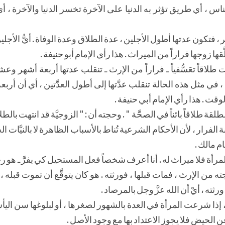
س ، أي طريق تؤثر به الدنيا على الآخرة تخسر الدنيا والآخرة ، أ
ر ، فتكون عدتها أطول الأجلين ، عدة الطلاق وعدة الوفاة . أيُّ الأج
ها زوجها فراراً من الميراث . هذا رأي الإمام أبو حنيفة .
طلاقاً تعَسُّفياً ـ فراراً من الإرث ـ تنقلب عدتها أربعة أشهر وعشرة
 في مثل هذه الحالة تنقلب عدَّتها إلى أطول العدَّتين ، أي أن أر
ت . هذا رأي الإمام أبي حنيفة .
لقة طلاقاً بائناً في الصحَّة " . وحجته أن : " الزوجيَّة قد انتهت بال
رار ، لأن الأحكام الشرعية تُناط بالأسباب الظاهرة لا بالنيَّات الخفي
م مالك .
مرأة فلا ميراث له . أنا أعرف شخصاً فعل المستحيل كي يفرَّ ـ هو رج
ن الإرث ، فمات قبلها ، فورثته . هو كان يتوقَّع أن تموت قبله 
ثته ، أيْ أن الله عزَّ وجل بالمرصاد .
 ، إذا شرعت المرأة في العدة بالشهور لصغرها ، أو لبلوغها سن الي
ن الحيض فلا يجوز الاعتداد بها مع وجود الأصل .