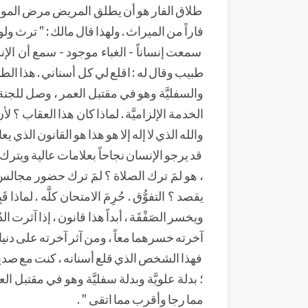
طلاق الفار هو أن يطلق المريض مرض الموت امر
فاراً من الميراث . ولهذا قال مالك : " ترث ولو
سمعت إنساناً - الغباء موجود - سمع أن الإن
طبيب وقال له : اقلع لي كل أسناني . هذا الطبي
والسفليَّة وهو في مقتبل العمر ، وصل للجنة ا
الخدمة الإلزاميَّة . لماذا كان هذا العقاب ؟ ل
والله الذي لا إله إلا هو هذا هو القانون الذي يع
قد يرجو الإنسان نجاحاً بعلامات عالية ويت
، هو لمَ ترك الصلاة ؟ لمَ ترك حضور مجالس 
يقصد ؟ التفوُّق . حُرِمَ الامتحان كلَّه . لماذ
ويخسر الصَفْقَة ، أبداً هذا قانون ، إذا آثرت ا
آخرته خسرهما معاً ، ومن آثر آخرته على دنياه 
فهذا الشخص الذي قلع أسنانه ، كنت مع صديق ل
؛ بدلة علويَّة وبدلة سفليَّة وهو في مقتبل ا
مما رجا وأقرب مما اتقى " .