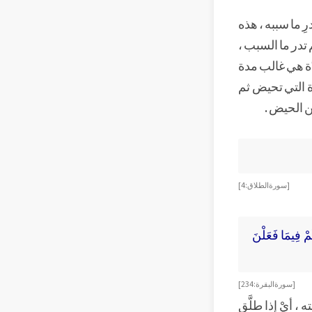
ِ ما سببه ، هذه
 تدر ما السبب ،
َّة هي غالب مدة
أة التي تحيض ثم
ن الحيض .
[سورة الطلاق : 4 ]
ُمْ فِيمَا فَعَلْنَ
[ سورة البقرة :234 ]
 ، أيْ إذا طلَّق