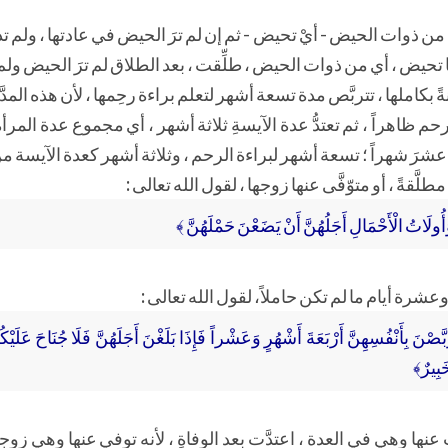
 من ذوات الحيض - أيْ تحيض - ثم إن لم ترَ الحيض في عادتها ، ولم تدر
ها تحيض ، أي من ذوات الحيض ، طلِّقت ، بعد الطلاق لم ترَ الحيض ولم
ةً بكاملها ، تتربَّص مدة تسعة أشهر لتعلم براءة رحِمها ، لأن هذه المد
رحم ظاهراً ، ثم تعتدُّ عدة الآيسةِ ثلاثة أشهر ، أي مجموع عدة المر
 عشرَ شهراً ؛ تسعة أشهر لبراءة الرحم ، وثلاثة أشهر كعدة الآيسة م
قةً ، أو متوّفَّى عنها زوجها ، لقول الله تعالى :
ُولَاتُ الْأَحْمَالِ أَجَلُهُنَّ أَنْ يَضَعْنَ حَمْلَهُنَّ ﴾
ٍ وعشرة أيام ما لم تكن حاملاً، لقول الله تعالى :
بَّصْنَ بِأَنْفُسِهِنَّ أَرْبَعَةَ أَشْهُرٍ وَعَشْراً فَإِذَا بَلَغْنَ أَجَلَهُنَّ فَلَا جُنَاحَ عَلَيْك
َبِيرٌ﴾
 عنها وهي في العدة ، اعتدَّت بعد الوفاةِ ، لأنه توفي عنها وهي زوجته