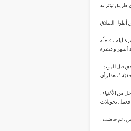
ي طريق تؤثر به
لين أطول الطلاق
 أيام ، فلعلَّه
بعة أشهر وعشرة
طلاق قبل الموت ،
َّة " . هذا رأي
ل من الأغنياء ،
، فعمل تحويلات
أس ، ثم حاضت ،