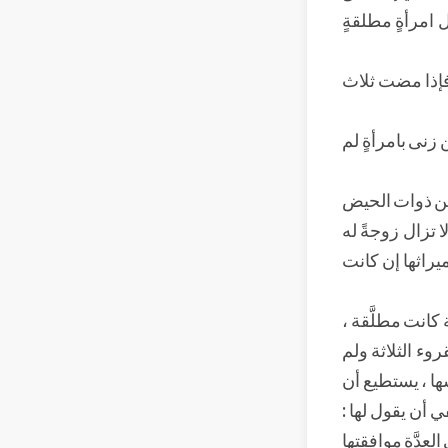
ل امرأةٍ مطلقةٍ
 فإذا مضت ثلاث
 زنى بامرأةٍ لم
 من ذوات الحيض
ا تزال زوجةً له
يراثها إن كانت
 كانت مطلَّقة ،
وء الثلاثة ولم
ها ، يستطيع أن
ي أن يقول لها :
لعدَّة موافقتها