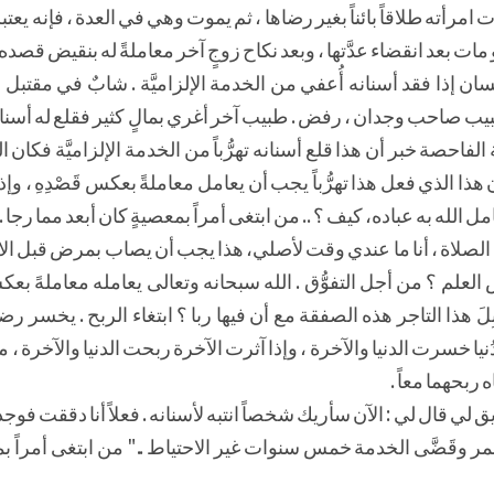
أته طلاقاً بائناً بغير رضاها ، ثم يموت وهي في العدة ، فإنه يعتب
 مات بعد انقضاء عدَّتها ، وبعد نكاح زوجٍ آخر معاملةً له بنقيض قصده 
سان إذا فقد أسنانه أُعفي من الخدمة الإلزاميَّة . شابٌ في مقتبل
ب صاحب وجدان ، رفض . طبيب آخر أغري بمالٍ كثير فقلع له أسنانه كُلَ
لفاحصة خبر أن هذا قلع أسنانه تهرُّباً من الخدمة الإلزاميَّة فكان
أن هذا الذي فعل هذا تهرُّباً يجب أن يعامل معاملةً بعكس قَصْدِهِ ، وإ
امل الله به عباده، كيف ؟ .. من ابتغى أمراً بمعصيةٍ كان أبعد مما رجا .
رك الصلاة ، أنا ما عندي وقت لأصلي، هذا يجب أن يصاب بمرض قبل 
العلم ؟ من أجل التفوُّق . الله سبحانه وتعالى يعامله معاملهً بع
ا قَبِلَ هذا التاجر هذه الصفقة مع أن فيها ربا ؟ ابتغاء الربح . يخسر رض
لدُنيا خسرت الدنيا والآخرة ، وإذا آثرت الآخرة ربحت الدنيا والآخرة ، 
ربحهما معاً .
ي قال لي : الآن سأريك شخصاً انتبه لأسنانه . فعلاً أنا دققت فوجد
لعمر وقَضَّى الخدمة خمس سنوات غير الاحتياط .." من ابتغى أمراً ب