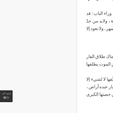
راء الباب : قد
 ، ولابد من حدّ
 ، ولا تعود إلا
هناك طلاق الفار
ض الموت يطلقها
ا لا لشيء إلا
ار عنده أراض ،
ن حصتها الكبرى
وضع داكن