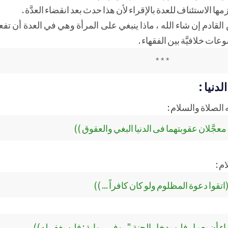
ا الاستئناف للعدة بالإقراء لأن هذا حدث بعد انقضاء العدَّة .
قادم إن شاء الله ، ماذا ينبغي على المرأة وهي في العدة أن تفعل
وعات خلافيَّة بين الفقهاء .
* * *
دنيا :
الصلاة والسلام :
ن معجَّلان عقوبتهما فى الدنيا البغي والعقوق ))
م :
اتقوا دعوة المظلوم ولو كان كافراً ... ))
شاء أن يعمل فلن يدخل الجنة " . وفي رواية : فلن يغفر له))