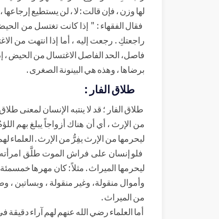
لها وزن ، فإن قالت : لا ، لن يستطيع إرجاعها ، 
فقال الفقهاء : " إذا كانت تغتسل من الحيضة
راجعتكِ . رجعت إليه ، أما إذا انتهت من الاغ
فاصل، الحد الفاصل الاغتسال من الحيض ، إذا ا
برضاها ، وهذه هي البينونة الصغرى .
طلاق الفار :
طلاق الفار ؛ قد لا ينتبه الإنسان لمعنى طلاق
من الإرث ، أي أن هناك أزواجاً يبلغ بهم ال
ليحرمها من الإرث يفِرُّ من الإرث . العلماء له
فلو إنسان على فراش الموت طلَّق امرأته 
ليحرمها الميراث . مثلاً : كان مهرها خمسمئ
وأموال منقولة، وغير منقولة ، وبساتين ، وضي
من الميراث .
أما العلماء رضي الله عنهم لهم آراء دقيقة ف