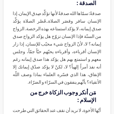
الصدقة :
صدقةً: سمّاها الله صدقةً لأنها تؤكِّد صِدق الإيمان. إذا
الإنسان سافر وقصَر الصلاة..قَصْر الصلاة يؤكِّد
صدق إيمانه، لا يؤكد استمتاعه بهذه الرخصة. الزواج
من السنّة فإذا الإنسان تزوّج هل يؤكد الزواج صدق
إيمانه؟ لا، لأنّ الزواج شيء محبّب للإنسان. إذا زار
الإنسان أقرباءه، وأقرباءه يحبّهم حبّاً جمّاً، وجلس
معهم و استمتع بهم هل يؤكد هذا صدق إيمانه رغم
أنه نفذ أمراً إلهياً؟ لا، لكنْ لا يؤكد صدْق إيمانك إلا
الإنفاق، هذا الذي فسّره العلماء بماذا وصف اللّه
الأتقياء؟ بأنَّهم ينفقون في السرّاء و الضرّاء.
مَن أنكر وجوب الزكاة خرج من
الإسلام :
أيّها الأخوة، لا نريد أن نقف عند الحقائق التي طرحت