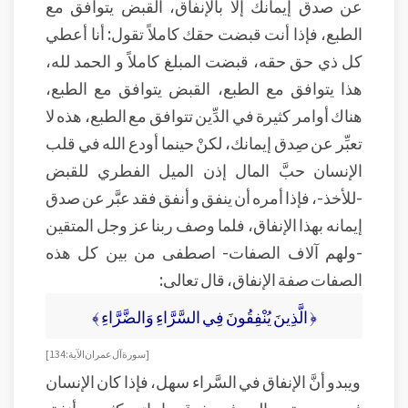
عن صدق إيمانك إلا بالإنفاق، القبض يتوافق مع
الطبع، فإذا أنت قبضت حقك كاملاً تقول: أنا أعطي
كل ذي حق حقه، قبضت المبلغ كاملاً و الحمد لله،
هذا يتوافق مع الطبع، القبض يتوافق مع الطبع،
هناك أوامر كثيرة في الدِّين تتوافق مع الطبع، هذه لا
تعبِّر عن صِدق إيمانك، لكنْ حينما أودع الله في قلب
الإنسان حبَّ المال إذن الميل الفطري للقبض
-للأخذ-، فإذا أمره أن ينفق و أنفق فقد عبَّر عن صدق
إيمانه بهذا الإنفاق، فلما وصف ربنا عز وجل المتقين
-ولهم آلاف الصفات- اصطفى من بين كل هذه
الصفات صفة الإنفاق، قال تعالى:
﴿ الَّذِينَ يُنْفِقُونَ فِي السَّرَّاءِ وَالضَّرَّاءِ ﴾
[ سورة آل عمران الآية: 134 ]
ويبدو أنَّ الإنفاق في السَّراء سهل، فإذا كان الإنسان