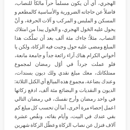
الهجري، أي أن يكون مسلماً حراً مالكاً للنصاب،
فاضلاً عن حاجاته الضرورية والأساسية كالمطعم و
المسكن و الملبس و المركب و آلات الحرفة، و أنْ
يحول عليه الحَول الهجري، و الحَول يبدأ من امتلاك
النصاب. مثلاً: جاءك مئة ألف بعد أن تملَّكت هذا
المبلغ ومضى عليه حول وجبت فيه الزكاة، ولكن يا
أخواني الكرام هناك آراء رائعة جداً و جامعة مانعة،
فلو عملت جرداً في أوّل رمضان لمجموع
ممتلكاتك، معك مبلغ نقدي ولك ديون بسندات،
وعندك بضاعة، مجموع هذه المبالغ أي الكتل الثلاثة:
الديون و النقديات و البضائع مئة ألف، ادفع زكاتها
في واحد رمضان وأرح نفسك، في رمضان التالي
اعمل إحصاء مرة أخرى، أما أن تحسب كل مبلغ كم
بقي عندك في البيت، وأيام بقائه، ونقُص عشرة
آلاف فنزل عن نصاب الزكاة وعطّل الزكاة شهرين