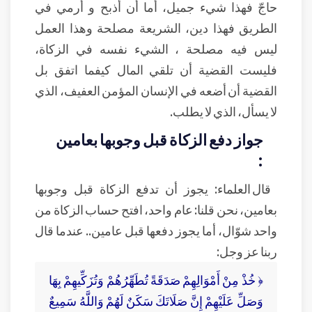
حاجّ فهذا شيء جميل، أما أن أذبح و أرمي في
الطريق فهذا دين، الشريعة مصلحة وهذا العمل
ليس فيه مصلحة ، الشيء نفسه في الزكاة،
فليست القضية أن تلقي المال كيفما اتفق بل
القضية أن أضعه في الإنسان المؤمن العفيف، الذي
لا يسأل، الذي لا يطلب.
جواز دفع الزكاة قبل وجوبها بعامين
:
قال العلماء: يجوز أن تدفع الزكاة قبل وجوبها
بعامين، نحن قلنا: عام واحد، افتح حساب الزكاة من
واحد شوّال، أما يجوز دفعها قبل عامين.. عندما قال
ربنا عز وجل:
﴿ خُذْ مِنْ أَمْوَالِهِمْ صَدَقَةً تُطَهِّرُهُمْ وَتُزَكِّيهِمْ بِهَا
وَصَلِّ عَلَيْهِمْ إِنَّ صَلَاتَكَ سَكَنٌ لَهُمْ وَاللَّهُ سَمِيعٌ