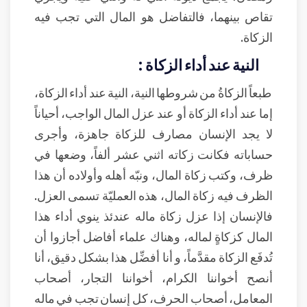
تقاص بينهما، فالتفاضل هو المال التي تجب فيه
الزكاة.
النية عند أداء الزكاة :
طبعاً الزكاةُ من شروطها النية، النية عند أداء الزكاة،
إما عند أداء الزكاة أو عند عزل المال الواجب، أحياناً
لا يجد الإنسان مصارف للزكاة جاهزة، وأجرى
حساباته فكانت زكاته اثني عشر ألفاً، وضعها في
ظرف، وكتب زكاة المال، ونبّه أهله وأولاده أن هذا
الظرف فيه زكاة المال، هذه العمليّة تسمى العزل.
فالإنسان إذا عزل زكاة ماله عندئذ ينوي أداء هذا
المال كزكاةٍ لماله، وهناك علماء أفاضل أجازوا أن
تُدفَع الزكاة مقدَّماً، و أنا أفضِّل هذا بشكل دقيق، أنا
أنصح أخواننا الكرام، أخواننا التجار، أصحاب
المعامل، أصحاب الحرف، كل إنسان تجب في ماله