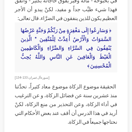
في بحبوحة - ماله وفير يفوق حاجاته بكثير - وأنفق
فهذا شيء طيِّب جداً و مفيد، لكنْ يبدو أن الأجر
العظيم يكون للذين ينفقون في الضرَّاء. قال تعالى:
﴿ وَسَارِعُوا إِلَى مَغْفِرَةٍ مِنْ رَبِّكُمْ وَجَنَّةٍ عَرْضُهَا
السَّمَوَاتُ وَالْأَرْضُ أُعِدَّتْ لِلْمُتَّقِينَ * الَّذِينَ
يُنْفِقُونَ فِي السَّرَّاءِ وَالضَّرَّاءِ وَالْكَاظِمِينَ
الْغَيْظَ وَالْعَافِينَ عَنِ النَّاسِ وَاللَّهُ يُحِبُّ
الْمُحْسِنِينَ ﴾
[ سورة آل عمران:133- 134]
الحقيقة موضوع الزكاة موضوع معاد كثيراً، تحدَّثنا
منذ عشرين سنة عن فضائل الزكاة، و عن الترغيب
في أداء الزكاة، وعن التحذير من منع الزكاة، لكنْ
أريد في هذا الدرس أن أقف عند بعض الأحكام التي
نحتاجها جميعاً في الزكاة.