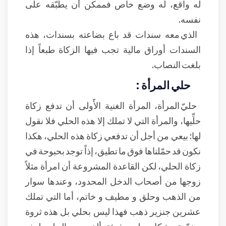
له واقع، له وضع خاص فممكن أن يطبّقه على
نفسه.
الذي معه سندات قد باع بضاعته بسندات، هذه
السندات أوراق مالية تجب فيها الزكاة طبعاً إذا
بلغت النصاب.
حلي المرأة :
حليّ المرأة، المرأة الغنية الأََولى أن تدفع زكاة
حلِّيها، والمرأة التي لا تملك إلا هذه الحلي فلا نقول
لها: بيعي من أجل أن تدفعي زكاة هذه الحلي، هكذا
نكون قد حمّلناها فوق ما تطيق، إذاً توجد بحبوحة في
زكاة الحلي، لكن القاعدة المشروعة أن امرأة مثلاً
زوجها من أصحاب الدخل المحدود، وعندها سوار
من الذهب وحلق و مطيف و خاتم، أما التي تملك
عشرين جنزير ذهب فهذا ليس بحلي بل هذه ثروة