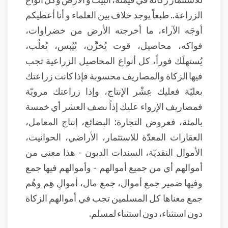
الزراعة.. طبعاً يوجد خلاف بين العلماء و أنا أعطيكم
أوجَه الآراء، ما أخرجته الأرض من خضراوات،
فواكه، محاصيل، قوت يُخزَّن، يُيٌبس، يُعلٌب،
يُستهلَك فوراً، كل أنواع المحاصيل الزراعية تجب
فيها الزكاة والمصاريف محسوبة فإذا كانت زراعتك
بعليّة فعليك عِشْر الإنتاج، وإذا زراعتك مرويّة
فمصاريف الإرواء عليك إذاً نصف العشر أي خمسة
بالمئة، فعروض التجارة: البضائع، إنتاج المعامل،
العقارات المعدّة للاستثمار، الأراضي، الحوانيت،
الأموال النقديّة، السندات الديون - هذا معنى من
أموالهم أي من جميع أموالهم - وأموالهم فيها جمع
وفيها ضمير جمع أموال، جمع مال، أموالِ هِم وهُم
جمع معناها كل المسلمين تجب في أموالهم الزكاة
دون استثناء، دون استثناء لمسلم.