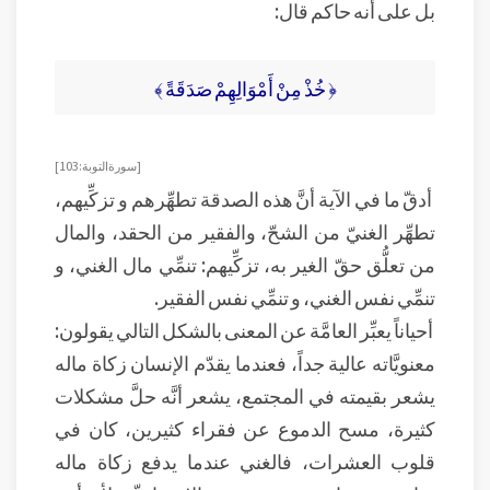
بل على أنه حاكم قال:
﴿ خُذْ مِنْ أَمْوَالِهِمْ صَدَقَةً ﴾
[ سورة التوبة: 103]
أدقّ ما في الآية أنَّ هذه الصدقة تطهِّرهم و تزكِّيهم،
تطهِّر الغنيّ من الشحّ، والفقير من الحقد، والمال
من تعلُّق حقّ الغير به، تزكِّيهم: تنمِّي مال الغني، و
تنمِّي نفس الغني، و تنمِّي نفس الفقير.
أحياناً يعبِّر العامَّة عن المعنى بالشكل التالي يقولون:
معنويَّاته عالية جداً، فعندما يقدّم الإنسان زكاة ماله
يشعر بقيمته في المجتمع، يشعر أنَّه حلَّ مشكلات
كثيرة، مسح الدموع عن فقراء كثيرين، كان في
قلوب العشرات، فالغني عندما يدفع زكاة ماله