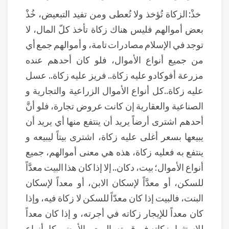
خذْ: الزكاة تُؤخذ ولا تُعطى ومن تفيد التبعيض، خُذْ
بعض أموالهم فليس هناك زكاة تأخذ كلّ المال، لا
توجد في الإسلام مصادرات تامة، و أموالهم جمع أي
من جميع أنواع الأموال، فلو كان أحدهم عنده
مزرعة أفوكادو عليه زكاة.. فريز عليه زكاة.. عسل
عليه زكاة..كل أنواع الأموال الزراعية والتجارية و
الصناعية والعقارية إن كانت عروض تجارة، فلو أنَّ
أحدهم اشترى أرضاً يريد أن ينتفع منها أي يريد أن
يبيعها بسعر أغلى عليه زكاة، اشترى بيتاً ليبيعه و
ينتفع به فعليه زكاة، هذه هي معنى أموالهم، جميع
أنواع الأموال؛ بيت، دكان.. إلا إذا كان هذا البيت معدَّاً
للسكن، أو معدَّاً لإسكان الابن، أو معداً لإسكان
البنت، فالبيت إذا كان معدّاً للسكن لا زكاة فيه، وإذا
كان معداً للإيجار زكاته في أجرته، و إذا كان معداً
للاستثمار زكاته في قيمته، البيت و الأرض وكل أنواع