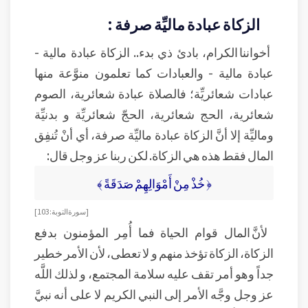
الزكاة عبادة ماليِّة صرفة :
أخواننا الكرام، بادئ ذي بدء.. الزكاة عبادة مالية -
عبادة مالية - والعبادات كما تعلمون منوَّعة منها
عبادات شعائريِّة؛ فالصلاة عبادة شعائرية، الصوم
شعائرية، الحج شعائرية، الحجّ شعائريِّة و بدنيِّة
وماليِّة إلا أنَّ الزكاة عبادة ماليِّة صرفة، أي أنْ تُنفِق
المال فقط هذه هي الزكاة. لكن ربنا عز وجل قال:
﴿ خُذْ مِنْ أَمْوَالِهِمْ صَدَقَةً ﴾
[ سورة التوبة: 103]
لأنَّ المال قوام الحياة فما أُمِر المؤمنون بدفع
الزكاة، الزكاة تؤخذ منهم و لا تعطى، لأن الأمر خطير
جداً وهو أمر تقف عليه سلامة المجتمع، و لذلك اللَّه
عز وجل وجَّه الأمر إلى النبي الكريم لا على أنه نبيَّ