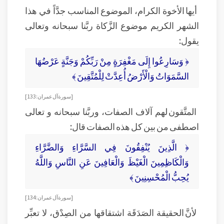
أيها الأخوة الكرام، الموضوع المناسب جدَّاً في هذا
الشهر الكريم موضوع الزَّكاة ربَّنا سبحانه وتعالى
يقول:
﴿ وَسَارِعُوا إِلَى مَغْفِرَةٍ مِنْ رَبِّكُمْ وَجَنَّةٍ عَرْضُهَا
السَّمَوَاتُ وَالْأَرْضُ أُعِدَّتْ لِلْمُتَّقِينَ ﴾
[ سورة آل عمران: 133]
المتَّقون لهم آلاف الصفات، وربَّنا سبحانه و تعالى
اصطفى من بين كل هذه الصفات قال:
﴿ الَّذِينَ يُنْفِقُونَ فِي السَّرَّاءِ وَالضَّرَّاءِ
وَالْكَاظِمِينَ الْغَيْظَ وَالْعَافِينَ عَنِ النَّاسِ وَاللَّهُ
يُحِبُّ الْمُحْسِنِينَ ﴾
[ سورة آل عمران: 134]
لأنَّ الحقيقة الصَدَقَة اشتقاقها من الصِدْق، لا تعبِّر