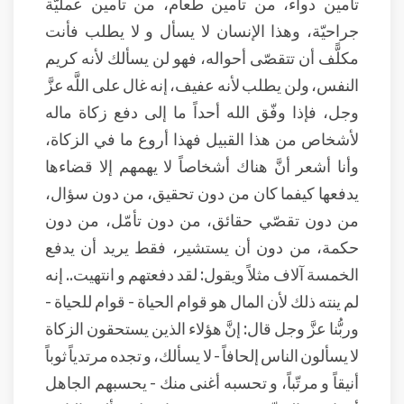
تأمين دواء، من تأمين طعام، من تأمين عمليّة
جراحيّة، وهذا الإنسان لا يسأل و لا يطلب فأنت
مكلًّف أن تتقصّى أحواله، فهو لن يسألك لأنه كريم
النفس، ولن يطلب لأنه عفيف، إنه غال على اللَّه عزَّ
وجل، فإذا وفّق الله أحداً ما إلى دفع زكاة ماله
لأشخاص من هذا القبيل فهذا أروع ما في الزكاة،
وأنا أشعر أنَّ هناك أشخاصاً لا يهمهم إلا قضاءها
يدفعها كيفما كان من دون تحقيق، من دون سؤال،
من دون تقصّي حقائق، من دون تأمّل، من دون
حكمة، من دون أن يستشير، فقط يريد أن يدفع
الخمسة آلاف مثلاً ويقول: لقد دفعتهم و انتهيت.. إنه
لم ينته ذلك لأن المال هو قوام الحياة - قوام للحياة -
وربُّنا عزَّ وجل قال: إنَّ هؤلاء الذين يستحقون الزكاة
لا يسألون الناس إلحافاً - لا يسألك، و تجده مرتدياً ثوباً
أنيقاً و مرتّباً، و تحسبه أغنى منك - يحسبهم الجاهل