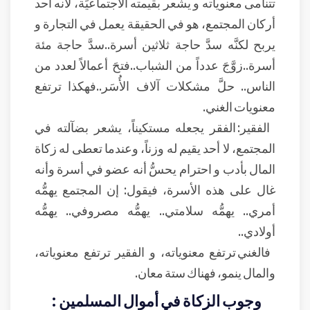
تتنامى معنوياته و يشعر بقيمته الاجتماعيِّة، لأنه أحد
أركان المجتمع، هو في الحقيقة يعمل في التجارة و
يربح لكنَّه سدَّ حاجة ثلاثين أسرة..سدَّ حاجة مئة
أسرة..زوَّجَ عدداً من الشباب..فتحَ أعمالاً لعدد من
الناس.. حلَّ مشكلات آلاف الأُسَر..فهكذا ترتفع
معنويات الغني.
الفقير: الفقر يجعله مستكيناً، يشعر بضآلته في
المجتمع، لا أحد يقيم له وزناً، وعندما تعطى له زكاة
المال بأدب و احترام يحسُّ أنه عضو في أسرة وأنه
غال على هذه الأسرة، فيقول: إن المجتمع يهمُّه
أمري.. يهمُّه سلامتي.. يهمُّه مصروفي.. يهمُّه
أولادي..
فالغني ترتفع معنوياته، و الفقير ترتفع معنوياته،
والمال ينمو، فهناك ستة معان.
وجوب الزكاة في أموال المسلمين :