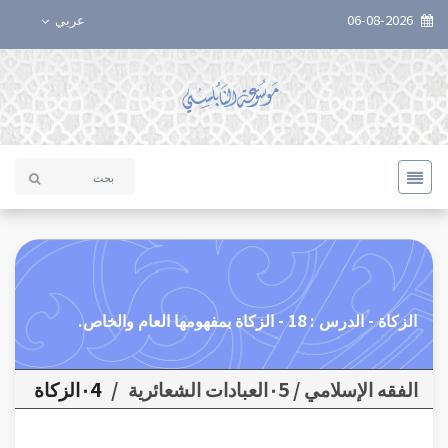
06-08-2026
عربي
الزكاة - الدرس : 18 - الزكاة بمفهومها العام والخاص.
الفقه الإسلامي / ٠5العبادات الشعائرية
/
٠4الزكاة