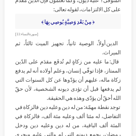
على كل الالتزامات، لقوله تعالى:
﴿ مِنْ بَعْدِ وَصِيَّةٍ يُوصِي بِهَا ﴾
[ سورة النساء: 11]
الدين أولاً، الوصية ثانياً، تجهيز الميت ثالثاً، ثم
الميراث.
قال: ما عليه من زكاةٍ لم تُدفَع مقدَم على الدّين
الممتاز، فإذا توفّي إنسان، وعلم أولاده أنه لم يدفع
زكاة ماله، عليهم أن يؤدّوها عن كل السنوات التي
لم يدفعها قبل أن تؤدى ديونه الشخصية، لأن حقّ
الله أحقّ أن يؤدّى وهذه هي الحقيقة.
توجد نقطة مهمّة: من له دين وعليه دين فالزكاة في
التفاضل، له مئتا ألف وعليه مئة ألف، فالزكاة في
المئة ألف الباقية، من له دين وعليه دين ودخل
رمضان، يجمع ديونه التي له والتي عليه ويجري