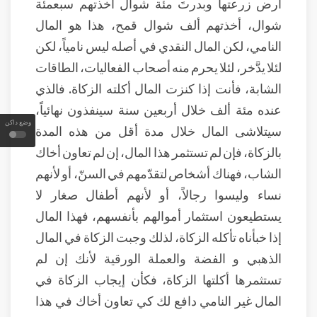
أرض زرعتها وبدرتَ مئة شوال أخذتهم سبعمئة
شوال، أخذتهم ألف شوال قمح، هذا هو المال
النامي، لكن المال النقدي في أصله ليس نامياً، لكن
لئلا يدَّخر، لئلا يحرم منه أصحاب الفعاليات، الطاقات
الشابة، فأنت إذا كنزت المال أكلته الزكاة. فالذي
عنده مئة ألف خلال أربعين سنة سينفذون نهائياً،
وضع داكن
سيتلاشى المال خلال مدة أقل من هذه المدة
بالزكاة، فإن لم تستثمر هذا المال، إن لم تعاون أخاك
الشاب، فهناك أشخاص لتقدّمهم في السنّ، أو لأنهم
نساء وليسوا رجالاً، أو لأنهم أطفال صغار لا
يستطيعون استثمار أموالهم بأنفسهم، فهذا المال
إذا خبأناه تأكله الزكاة، لذلك وجبت الزكاة في المال
الذهبي و الفضة والعملة الورقية لأنك إن لم
تستثمرها أكلتها الزكاة، فكأن إيجاب الزكاة في
المال غير النامي دافع لك كي تعاون أخاك في هذا