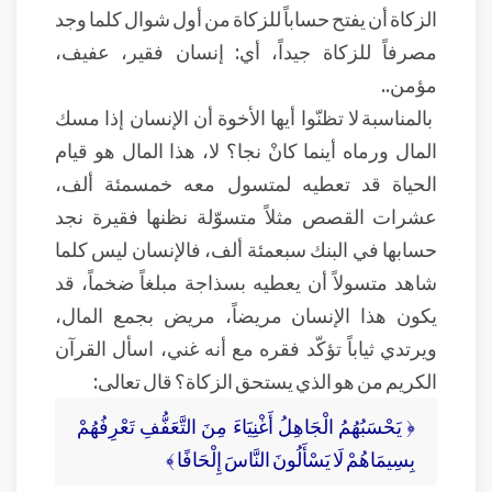
الزكاة أن يفتح حساباً للزكاة من أول شوال كلما وجد
مصرفاً للزكاة جيداً، أي: إنسان فقير، عفيف،
مؤمن..
بالمناسبة لا تظنّوا أيها الأخوة أن الإنسان إذا مسك
المال ورماه أينما كانْ نجا؟ لا، هذا المال هو قيام
الحياة قد تعطيه لمتسول معه خمسمئة ألف،
عشرات القصص مثلاً متسوّلة نظنها فقيرة نجد
حسابها في البنك سبعمئة ألف، فالإنسان ليس كلما
شاهد متسولاً أن يعطيه بسذاجة مبلغاً ضخماً، قد
يكون هذا الإنسان مريضاً، مريض بجمع المال،
ويرتدي ثياباً تؤكّد فقره مع أنه غني، اسأل القرآن
الكريم من هو الذي يستحق الزكاة؟ قال تعالى:
﴿ يَحْسَبُهُمُ الْجَاهِلُ أَغْنِيَاءَ مِنَ التَّعَفُّفِ تَعْرِفُهُمْ
بِسِيمَاهُمْ لَا يَسْأَلُونَ النَّاسَ إِلْحَافًا ﴾