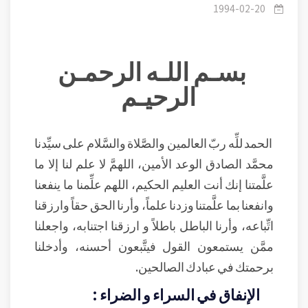
1994-02-20
بسـم اللـه الرحمـن
الرحيـم
الحمد للِّه ربّ العالمين والصَّلاة والسَّلام على سيِّدنا
محمَّد الصادق الوعد الأمين، اللهمَّ لا علم لنا إلا ما
علَّمتنا إنك أنت العليم الحكيم، اللهم علِّمنا ما ينفعنا
وانفعنا بما علَّمتنا وزدنا علماً، وأرنا الحق حقاً وارزقنا
اتِّباعه، وأرنا الباطل باطلاً و ارزقنا اجتنابه، واجعلنا
ممَّن يستمعون القول فيتَّبعون أحسنه، وأدخلنا
برحمتك في عبادك الصالحين.
الإنفاق في السراء و الضراء :