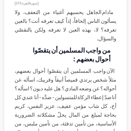
[ سورة البقرة: 273]
مادام الجاهل يحسبهم أغنياء من التعفف، ولا
يسألون الناس إلحافاً، إذاً كيف تعرفه أنت؟ بالعين
تعرفه؟ لا، بهذه العين لا تعرفه ولكن بالتقصّي
والسؤال.
من واجب المسلمين أن يتقصّوا
أحوال بعضهم :
الآن واجب المسلمين أن يتقصّوا أحوال بعضهم،
مثلاً شخص يرتدي قميصاً أنيقاً وقريبك، اسأله عن
أحواله؟ عن وضعه المادي؟ هل عليه ديون؟ اسأله؟
أنا ضدّ إعطاء الزكاة للمتسولين - ضدَّه - أنا عندي كل
أخ، كل شاب مؤمن عفيف، عزيز النفس، كريم
بحاجة لمبلغ من المال يحلّ مشكلاته الضرورية
الأساسية، من تأمين تدفئة، من تأمين ملبس، من