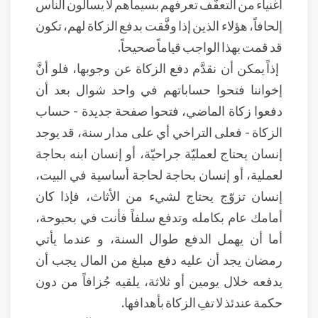
أغنياء من التعفّف تعرفهم بسيماهم لا يسألون الناس
إلحافاً، هؤلاء الذين إذا وفَّقت بدفع الزكاة لهم، تكون
قد قمت بهذا الواجب قياماً صحيحاً.
إذاً يمكن أن نقدَّم دفع الزكاة عن وجوبها، فلو أنَّ
إخواننا فتحوا حساباتهم في واحد شوال بعد أن
دفعوا زكاة الماضي، فتحوا صفحة جديدة - حساب
الزكاة - فعلى التراخي أي على مدار سنة، قد يوجد
إنسان يحتاج لعمليّة جراحيّة، أو إنسان ابنه بحاجة
لعملية، أو إنسان بحاجة لحاجة أساسية في البيت،
إنسان تزوّج يحتاج لشيء من الأثاث، فإذا كان
أمامك عام بكامله وتدفع سلفاً فأنت في بحبوحة،
أما أن يهمل الدفع طوال السنة، و عندما يأتي
رمضان يجد أن عليه دفع مبلغ من المال يجب أن
يدفعه خلال يومين أو ثلاثة، يلقيه جُزافاً من دون
حكمة عندئذ لا تفِ الزكاة بأهدافها.