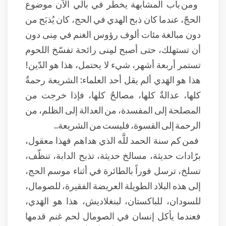
ومن باب المشابهة يخطر في بالي الآن موضوع
الحجّ، عندما كان ذبح الهدي في الحج، كان يُذبَح من
دون مبالغة مئات ألوف رؤوس الغنم في مِنى دون
أن تستهلك، حتى أصبح لمِنى رائحة تفسّخ اللحوم
تستمر أربعة أشهر، شيء لا يحتمل، هذا هو الدّين!
هذا هو الهَدي ألم يقل أحد العلماء: الشريعة رحمةٌ
كلها، عدالةٌ كلها، مصالحٌ كلها، فإذا خرجت من
المصلحة إلى المفسدة، من العدالة إلى الظلم، من
الرحمة إلى القسوة، فليست من الشريعة..
فمن كم سنة الحمد للَّه الذي هداهم فهذا معقول،
برّادات حديثة، مسالخ حديثة، تذبح الدابة، تنظّف،
تسلخ، ترسل فوراً بالطائرة في أثناء موسم الحج،
إلى هذه البلاد الطويلة العريضة الفقيرة، للصومال،
للسودان، للباكستان، لبنغلاديش، هذا هو الهَدي،
فعندما يأكل إنسان في الصومال لحم غنم قدمها