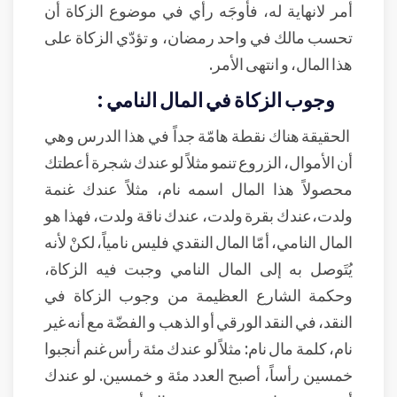
أمر لانهاية له، فأوجَه رأي في موضوع الزكاة أن
تحسب مالك في واحد رمضان، و تؤدّي الزكاة على
هذا المال، و انتهى الأمر.
وجوب الزكاة في المال النامي :
الحقيقة هناك نقطة هامّة جداً في هذا الدرس وهي
أن الأموال، الزروع تنمو مثلاً لو عندك شجرة أعطتك
محصولاً هذا المال اسمه نام، مثلاً عندك غنمة
ولدت،عندك بقرة ولدت، عندك ناقة ولدت، فهذا هو
المال النامي، أمّا المال النقدي فليس نامياً، لكنْ لأنه
يُتَوصل به إلى المال النامي وجبت فيه الزكاة،
وحكمة الشارع العظيمة من وجوب الزكاة في
النقد، في النقد الورقي أو الذهب و الفضّة مع أنه غير
نام، كلمة مال نام: مثلاً لو عندك مئة رأس غنم أنجبوا
خمسين رأساً، أصبح العدد مئة و خمسين. لو عندك