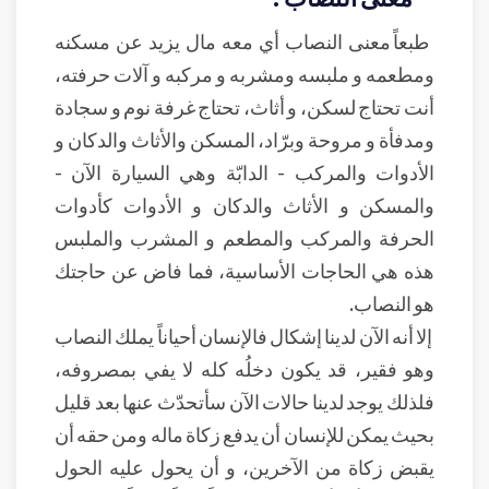
طبعاً معنى النصاب أي معه مال يزيد عن مسكنه
ومطعمه و ملبسه ومشربه و مركبه و آلات حرفته،
أنت تحتاج لسكن، و أثاث، تحتاج غرفة نوم و سجادة
ومدفأة و مروحة وبرّاد، المسكن والأثاث والدكان و
الأدوات والمركب - الدابّة وهي السيارة الآن -
والمسكن و الأثاث والدكان و الأدوات كأدوات
الحرفة والمركب والمطعم و المشرب والملبس
هذه هي الحاجات الأساسية، فما فاض عن حاجتك
هو النصاب.
إلا أنه الآن لدينا إشكال فالإنسان أحياناً يملك النصاب
وهو فقير، قد يكون دخلُه كله لا يفي بمصروفه،
فلذلك يوجد لدينا حالات الآن سأتحدّث عنها بعد قليل
بحيث يمكن للإنسان أن يدفع زكاة ماله ومن حقه أن
يقبض زكاة من الآخرين، و أن يحول عليه الحول