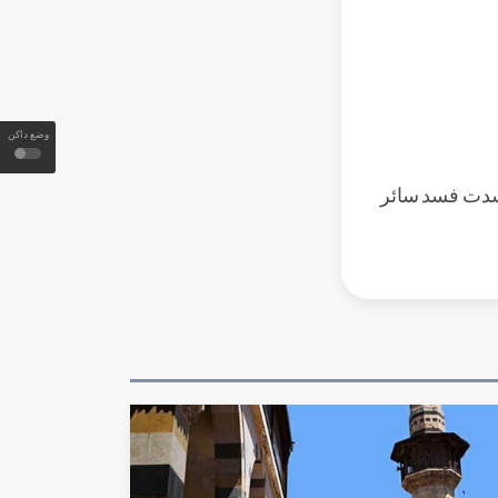
وضع داكن
 فسدت فسد سائر