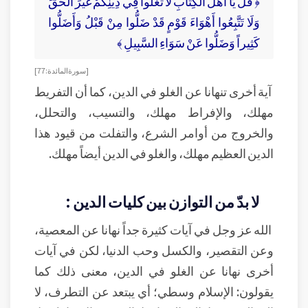
﴿ قُلْ يَا أَهْلَ الْكِتَابِ لَا تَغْلُوا فِي دِينِكُمْ غَيْرَ الْحَقِّ
وَلَا تَتَّبِعُوا أَهْوَاءَ قَوْمٍ قَدْ ضَلُّوا مِنْ قَبْلُ وَأَضَلُّوا
كَثِيراً وَضَلُّوا عَنْ سَوَاءِ السَّبِيلِ ﴾
[ سورة المائدة: 77 ]
آية أخرى تنهانا عن الغلو في الدين، كما أن التفريط
مهلك، والإفراط مهلك، والتسيب، والتحلل،
والخروج من أوامر الشرع، والتفلت من قيود هذا
الدين العظيم مهلك، والغلو في الدين أيضاً مهلك.
لا بدّ من التوازن بين كليات الدين :
الله عز وجل في آيات كثيرة جداً نهانا عن المعصية،
وعن التقصير، والكسل وحب الدنيا، لكن في آيات
أخرى نهانا عن الغلو في الدين، معنى ذلك كما
يقولون: الإسلام وسطي؛ أي يبتعد عن التطرف، لا