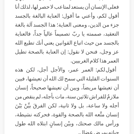
فعلى الإنسان أن يستعد لمتاعب لا حصر لها، لذلك أنا
أقول لكم، وأعني ما أقول: العناية البالغة بالجسد
جزء من الدين، ومعنى العناية؛ هذا الجسد آلة بالغة
التعقيد، صممته يا ربّ تصميماً عالياً جداً، فالعناية
بالجسد من حيث اتباع القوانين يعني أنك تطيع الله
عز وجل، فنحن لا نقول: إن العناية بالصحة تطيل
العمر هذا كلام الغربيين.
أقول لكم: العمر عمر، والأجل أجل، لكن هذه
السنوات القليلة التي سمح لك الله أن تعيشها، فبين
أن تعيشها مريضاً، وبين أن تعيشها صحيحاً، إنسان
ملازمٌ للفراش ثلاثين سنة، مات بأجله، لم ينقص من
أجله ولا ساعة، بل ولا ثانية، لكن الفرقَ بيِّنٌ بَيْنَ
إنسان متَّعه الله بالصحة والقوة، فحركته نشيطة،
ورأس مالك صحتك، وبيْن إنسانٍ ابتلاه الله طول
حياته بمرض عضال.