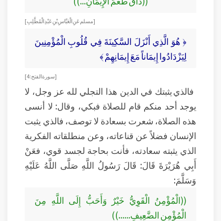
((ذَاقَ طَعْمَ الْإِيمَانِ...))
[مسلم عَنِ الْعَبَّاسِ بْنِ عَبْدِ الْمُطَّلِبِ]
﴿ هُوَ الَّذِي أَنْزَلَ السَّكِينَةَ فِي قُلُوبِ الْمُؤْمِنِينَ
لِيَزْدَادُوا إِيمَاناً مَعَ إِيمَانِهِمْ ﴾
[ سورة الفتح: 4]
فالذي يثبتك في الدين هذا التجلي لله عز وجل، لا
يوجد أحد منكم قام للصلاة فبكي، وقال: لا أنسى
هذه الصلاة، شعرت بسعادة لا توصف، فالذي يثبت
الإنسان فضلاً عن قناعاته، وعن منطلقاته الفكرية
الذي يثبته سعادته، فأنت بحاجة لجسد قوي، فعَنْ
أَبِي هُرَيْرَةَ قَالَ: قَالَ رَسُولُ اللَّهِ صَلَّى اللَّهُ عَلَيْهِ
وَسَلَّمَ:
((الْمُؤْمِنُ الْقَوِيُّ خَيْرٌ وَأَحَبُّ إِلَى اللَّهِ مِنَ
الْمُؤْمِنِ الضَّعِيفِ......))