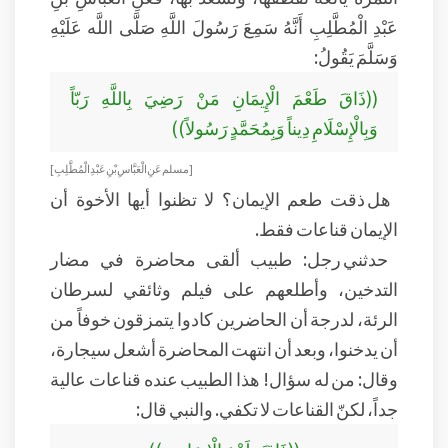
عَبْدِ الْمُطَّلِبِ أَنَّهُ سَمِعَ رَسُولَ اللَّهِ صَلَّى اللَّه عَلَيْهِ
وَسَلَّمَ يَقُولُ:
((ذَاقَ طَعْمَ الْإِيمَانِ مَنْ رَضِيَ بِاللَّهِ رَبّاً
وَبِالْإِسْلَامِ دِيناً وَبِمُحَمَّدٍ رَسُولاً))
[مسلم عَنِ الْعَبَّاسِ بْنِ عَبْدِ الْمُطَّلِبِ]
هل ذقت طعم الإيمان؟ لا تظنوا أيها الأخوة أن
الإيمان قناعات فقط.
حدثني رجل: طبيب ألقى محاضرة في مضار
التدخين، وأطلعهم على فيلم وثائقي لسرطان
الرئة، لدرجة أن الحاضرين كادوا يتمزقون خوفاً من
أن يدخنوا، وبعد أن انتهت المحاضرة أشعل سيجارة،
وقال: من له سؤال! هذا الطبيب عنده قناعات عالية
جداً، لكنّ القناعات لا تكفي. والنبي قال: