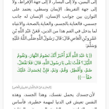
إلى اليمين، ولا إلى اليسار، لا إلى جهة الإفراط، ولا
إلى جهة التفريط، الإيمان وسطي، يعتمد على
التوازن بين جوانب الإنسان، الإنسان له جانب
جسمي، فالعناية بالجسم، والعناية بالصحة، والانتباه
لما يدخل في الفم هذا من الدين، فَعَنْ عَبْدِ اللَّهِ بْنِ
عَمْرِو بْنِ الْعَاصِ قَالَ: قَالَ رَسُولُ اللَّهِ صَلَّى اللَّهُ عَلَيْهِ
وَسَلَّمَ:
(( يَا عَبْدَ اللَّهِ أَلَمْ أُخْبَرْ أَنَّكَ تَصُومُ النَّهَارَ، وَتَقُومُ
اللَّيْلَ؟ قُلْتُ: بَلَى يَا رَسُولَ اللَّهِ، قَالَ: فَلَا تَفْعَلْ،
صُمْ، وَأَفْطِرْ، وَقُمْ، وَنَمْ، فَإِنَّ لِجَسَدِكَ عَلَيْكَ
حَقّاً …))
[البخاري عَنْ عَبْدِ اللَّهِ بْنِ عَمْرِو بْنِ الْعَاصِ]
لأن جسدك يحمل نفسك، وهذا الجسد، وهذه
النفس تعيش في الدنيا لمهمة خطيرة، فأساس
الدين التوازن من الناحية الجسمية، والعقلية،