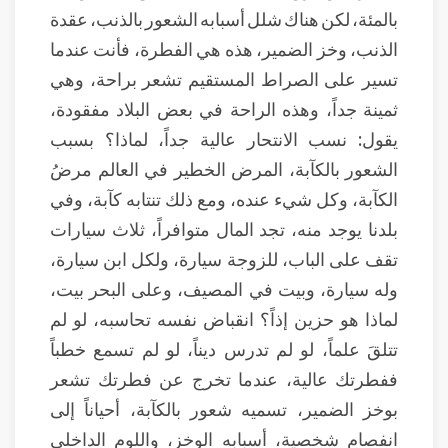
بالمئة، لكن هناك شلل أسبابه الشعور بالذنب، عقدة
الذنب، وخز الضمير، هذه هي الفطرة، فأنت عندما
تسير على الصراط المستقيم تشعر براحة، وهي
ثمينة جداً، وهذه الراحة في بعض البلاد مفقودة،
يقول: نسب الانتحار عالية جداً، لماذا؟ بسبب
الشعور بالكآبة، المرض الخطير في العالم مرضُ
الكآبة، وكل شيء عنده، ومع ذلك تنتابه كآبة، وفي
بلدنا يوجد منه، تجد المال متوافراً، ثلاث سيارات
تقف على الباب، للزوجة سيارة، ولكل ابن سيارة،
وله سيارة، وبيت في المصيف، وعلى البحر بيت،
لماذا هو حزين إذاً؟ انقباض نفسه تحاسبه، لو لم
تتلقَ علماً، لو لم تدرس ديناً، لو لم تسمع خطباً
ففطرتك عالية، عندما تخرج عن فطرتك تشعر
بوخز الضمير، تسميه شعور بالكآبة، أحياناً إلى
انفصام شخصية، أسبابه الوخز، واللوم الداخلي