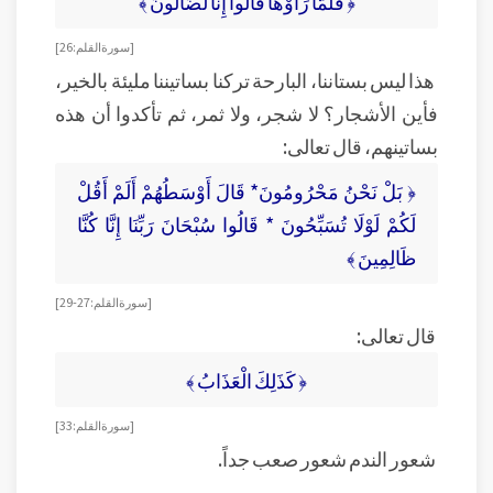
﴿ فَلَمَّا رَأَوْهَا قَالُوا إِنَّا لَضَالُّونَ ﴾
[ سورة القلم: 26 ]
هذا ليس بستاننا، البارحة تركنا بساتيننا مليئة بالخير،
فأين الأشجار؟ لا شجر، ولا ثمر، ثم تأكدوا أن هذه
بساتينهم، قال تعالى:
﴿ بَلْ نَحْنُ مَحْرُومُونَ* قَالَ أَوْسَطُهُمْ أَلَمْ أَقُلْ
لَكُمْ لَوْلَا تُسَبِّحُونَ * قَالُوا سُبْحَانَ رَبِّنَا إِنَّا كُنَّا
ظَالِمِينَ ﴾
[ سورة القلم: 27-29 ]
قال تعالى:
﴿ كَذَلِكَ الْعَذَابُ ﴾
[ سورة القلم: 33 ]
شعور الندم شعور صعب جداً.