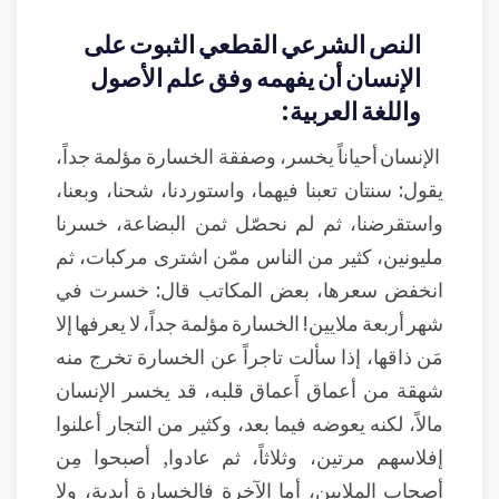
النص الشرعي القطعي الثبوت على
الإنسان أن يفهمه وفق علم الأصول
واللغة العربية:
الإنسان أحياناً يخسر، وصفقة الخسارة مؤلمة جداً،
يقول: سنتان تعبنا فيهما، واستوردنا، شحنا، وبعنا،
واستقرضنا، ثم لم نحصّل ثمن البضاعة، خسرنا
مليونين، كثير من الناس ممّن اشترى مركبات، ثم
انخفض سعرها، بعض المكاتب قال: خسرت في
شهر أربعة ملايين! الخسارة مؤلمة جداً، لا يعرفها إلا
مَن ذاقها، إذا سألت تاجراً عن الخسارة تخرج منه
شهقة من أعماق أَعماق قلبه، قد يخسر الإنسان
مالاً، لكنه يعوضه فيما بعد، وكثير من التجار أعلنوا
إفلاسهم مرتين، وثلاثاً، ثم عادوا, أصبحوا مِن
أصحاب الملايين، أما الآخرة فالخسارة أبدية، ولا