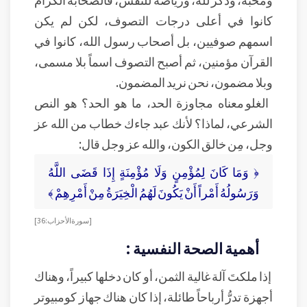
كانوا في أعلى درجات التصوف، لكن لم يكن
اسمهم صوفيين، بل أصحاب رسول الله، كانوا في
القرآن مؤمنين، ثم أصبح التصوف اسماً بلا مسمى،
وبلا مضمون، نحن نريد المضمون.
الغلو معناه مجاوزة الحد، ما هو الحد؟ هو النص
الشرعي، لماذا؟ لأنك عبد جاءك خطاب من الله عز
وجل، مِن خالق الكون، والله عز وجل قال:
﴿ وَمَا كَانَ لِمُؤْمِنٍ وَلَا مُؤْمِنَةٍ إِذَا قَضَى اللَّهُ
وَرَسُولُهُ أَمْراً أَنْ يَكُونَ لَهُمُ الْخِيَرَةُ مِنْ أَمْرِهِمْ ﴾
[ سورة الأحزاب: 36]
أهمية الصحة النفسية :
إذا ملكتَ آلة غالية الثمن، أو كان دخلها كبيراً، وهناك
أجهزة تدرُّ أرباحاً طائلة، إذا كان هناك جهاز كومبيوتر