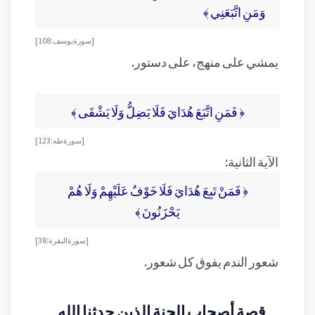
وَمَنِ اتَّبَعَنِي ﴾
[ سورة يوسف: 108 ]
يمشي على منهج، على دستور.
﴿ فَمَنِ اتَّبَعَ هُدَايَ فَلَا يَضِلُّ وَلَا يَشْقَى ﴾
[ سورة طه: 123 ]
الآية الثانية:
﴿ فَمَنْ تَبِعَ هُدَايَ فَلَا خَوْفٌ عَلَيْهِمْ وَلَا هُمْ
يَحْزَنُونَ ﴾
[ سورة البقرة: 38 ]
شعور الندم يفوق كل شعور.
قصة أصحاب الجنة الذين حدثنا الله