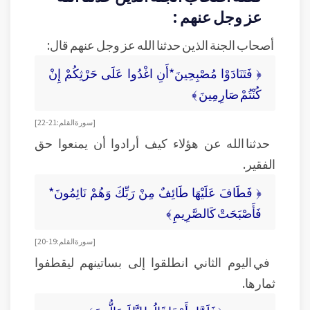
عز وجل عنهم :
أصحاب الجنة الذين حدثنا الله عز وجل عنهم قال:
﴿ فَتَنَادَوْا مُصْبِحِينَ*أَنِ اغْدُوا عَلَى حَرْثِكُمْ إِنْ
كُنْتُمْ صَارِمِينَ ﴾
[ سورة القلم: 21-22 ]
حدثنا الله عن هؤلاء كيف أرادوا أن يمنعوا حق
الفقير.
﴿ فَطَافَ عَلَيْهَا طَائِفٌ مِنْ رَبِّكَ وَهُمْ نَائِمُونَ*
فَأَصْبَحَتْ كَالصَّرِيمِ ﴾
[ سورة القلم: 19-20 ]
في اليوم الثاني انطلقوا إلى بساتينهم ليقطفوا
ثمارها.