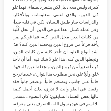
كبيرة، وليس معه دليل لكن يشعر بالصفاء، فهذا غلو
في الدين، والذي اعتنى بمعلوماته، وبالأفكار،
والدراسات صار طليق اللسان، لكن في قلبه صدأ،
وفي عمله كسل، هذا غلو في الدين، أن تحل كُلِّية
من كليات الدين محل الدين كله، فما قولكم بمن
يأخذ فرعاً من فروع الدين ويجعله الدين كله؟ هذا
أشد أنواع الغلو، أن تأخذ كلية من كليات الدين،
وتجعلها الدين كله، هذا غلو لا شك فيه، أما أن تأخذ
فرعاً صغيراً من فروع الدين، وتجعله الدين كله فهذا
غلو، وأيُّ غلو، نحن مطلوب منا التوازن، عندما ترجح
جانباً على جانب، وتضخم جانباً، وتصغر جانباً فقد
وقعت في الغلو وأنت لا تدري، لذلك أجمل كلمة
قالها بعض العلماء السابقين: كان التصوف مسمى
بلا اسم في عهد رسول الله، التصوف يعني معرفة،
ومحبة، وذكر لله، ورياضة للنفس، فالصحابة الكرام