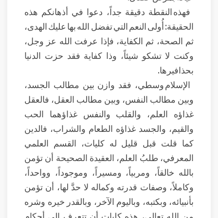
فهذه النقطة دقيقة جداً، دعوا في أذهانكم هذه
الحقيقة: أُولى النعم التي تفضل الله بها عليك الهدى،
ثم الصحة، ثم الكفاية، فإذا عرفت الله عز وجل،
وكنت لا تشكو شيئاً، وذا كفاية فقد حزت الدنيا
بحذافيرها.
الإسلام وسطي، فقد وازن بين مطالب الجسد،
وبين مطالب النفس، وبين مطالب العقل، فالعقل
غذاؤه العلم، والقلب والنفس غذاؤهما الحب
والقيم، والجسد غذاؤه الطعام والشراب، فالدين
كما قلت قبل قليل له كليات، القسم العلمي
المعرفي، طلبُ العلم، العقيدة الصحيحة أن تؤمن
بالله خالقاً، ومربياً، ومسيراً، وموجوداً، وواحداً،
وكاملاً، وصفات قدرته وكماله لا حدَّ لها، أن تؤمن
بأنبيائه، وبكتبه، وباليوم الآخر، وبالقدر خيره وشره
من الله تعالى، هذه كليات أن تتعرف إلى أحكام