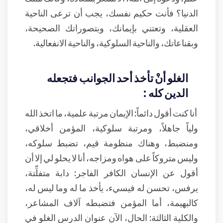
الدنيا؟ فأنت حكيم نفسك، يجب أن ترعى الناحية
العقلية، وتعتني بإيمانك، وبتصوراتك الصحيحة،
وبقناعاتك، والناحية السلوكية، والناحية الانفعالية.
الغلو أنْ تأخذ أحد الجوانب فتجعله
الدين كله :
أنا كنت أقول دائماً: الإيمان مرتبة علمية، ما اتخذ الله
ولياً جاهلاً، ومرتبة سلوكية، المؤمن أخلاقي،
ومنضبط، وهناك منظومة قيم، تضبط سلوكه،
وليس متروكاً على هواه ومزاجه، أنا لا يحلو لي إلا أن
أقول عن الإنسان الكافر الفاجر: دابة متفلِّتة،
يرفس، تحسن له فيسيء، يأخذ ما له وما ليس له،
كالبهيمة، أما المؤمن فتضبطه آلاف المشاعر،
والكلية الثالثة: الحال، الآن عنوان الدرس الغلو في