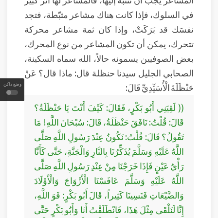
في السلوك، فإذا كانت هناك مشاعر مثبّطة، فتجد
نفسَك قد بَرَكَتْ، وإذا كان ثمة مشاعر محركة
تتحرك، يمكن أن تكون المشاعر من نوع المحرك،
بعض الصوفيين يسمونه حالاً، الله سماه السكينة،
الصحابي الجليل سيدنا حنظلة قال: ماذا قال؟ عَنْ
وضع داكن
حَنْظَلَةَ الْأُسَيِّدِيِّ قَالَ:
(( لَقِيَنِي أَبُو بَكْرٍ، فَقَالَ: كَيْفَ أَنْتَ يَا حَنْظَلَةُ؟
قَالَ: قُلْتُ: نَافَقَ حَنْظَلَةُ، قَالَ: سُبْحَانَ اللَّهِ! مَا
تَقُولُ؟ قَالَ: قُلْتُ: نَكُونُ عِنْدَ رَسُولِ اللَّهِ صَلَّى
اللَّهُ عَلَيْهِ وَسَلَّمَ يُذَكِّرُنَا بِالنَّارِ وَالْجَنَّةِ، حَتَّى كَأَنَّا
رَأْيُ عَيْنٍ فَإِذَا خَرَجْنَا مِنْ عِنْدِ رَسُولِ اللَّهِ صَلَّى
اللَّهُ عَلَيْهِ وَسَلَّمَ عَافَسْنَا الْأَزْوَاجَ وَالْأَوْلَادَ
وَالضَّيْعَاتِ فَنَسِينَا كَثِيراً، قَالَ أَبُو بَكْرٍ: فَوَ اللَّهِ،
إِنَّا لَنَلْقَى مِثْلَ هَذَا، فَانْطَلَقْتُ أَنَا وَأَبُو بَكْرٍ حَتَّى