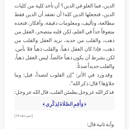
الدين، فما الغلو في الدين؟ أن تأخذ كلية من كليات
الدين، فتجعلها الدين كله! أن تعتقد أن الدين فقط
مطالعة، وتأليف، ومعلومات دقيقة، وأفكار، فتجده
متفوقاً جداً في العلم، لكن قلبه متصحر، العقل من
ذهب، والقلب من حديد، نريد العقل والقلب من
ذهب، فإذا كان العقل ذهباً، والقلب ذهباً فلا بأس،
لكن بشرط أن يكون ذهباً خالصاً، ليس العقل ذهباً،
والقلب حديداً صدئاً.
وقد ورد في الأثر: "إن القلوب لتصدأ، قيل: وما
جلاؤها؟ قال: ذكر الله".
فذكر الله عز وجل يطمئن القلب، قال الله عز وجل:
﴿ وَأَقِمِ الصَّلَاةَ لِذِكْرِي ﴾
[ سورة طه: 14]
وآية ثانية قال: