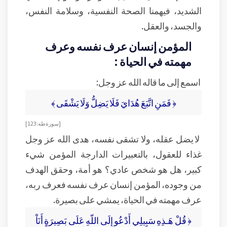
الشديد، فيهمنا الصحة النفسية، وسلامة النفس،
والجسد، والعقل.
المؤمن إنسان عرف نفسه وعرف
مهمته في الحياة :
اسمع إلى ما قاله الله عز وجل:
﴿ فَمَنِ اتَّبَعَ هُدَايَ فَلَا يَضِلُّ وَلَا يَشْقَى ﴾
[ سورة طه: 123 ]
لا يضل عقله، ولا تشقى نفسه، هدى الله عز وجل
غذاء للعقول، بالتعبيرات الدارجة المؤمن شيء
كبير، هل هو شخص عادي؟ هو أمة، وحقق الهدف
من وجوده، المؤمن إنسان عرف نفسه فعرف ربه،
عرف مهمته في الحياة، يمشي على بصيرة.
﴿ قُلْ هَـذِهِ سَبِيلِي أَدْعُو إِلَى اللّهِ عَلَى بَصِيرَةٍ أَنَاْ