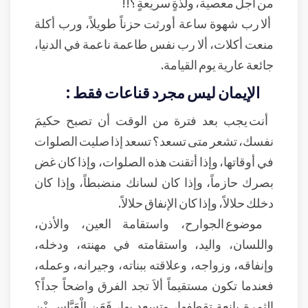
من أجل معصية، ولذَّةٍ سريعةٍ؟!!
ألا رب شهوة ساعة أورثت حزناً طويلاً، ورب أكلة
منعت أكلات، ألا رب نفس طاعمة ناعمة في الدنيا،
جائعة عارية يوم القيامة.
الإيمان ليس مجرد قناعات فقط :
أنت يجب بعد فترة من الوقت أن تصبح حكيمَ
نفسك، تشعر متى تسعد؟ تسعد إذا صليت الصلوات
في أوقاتها، وإذا أتقنت هذه الصلوات، وإذا كان غض
بصرك حازماً، وإذا كان لسانك منضبطاً، وإذا كان
دخلك حلالاً، وإذا كان الإنفاق حلالاً.
موضوع الجوارح، واستقامة العين، والأذن،
واللسان، واليد، واستقامته في مهنته، ودخله،
وإنفاقه، وزواجه، وعلاقته ببناته، وجيرانه، وعمله،
فعندما تكون مستقيماً ألاَ تجد الفرق واضحاً جداً؟
الثمرة يانعة تقطفها، وتسعد بها، فَعَنِ الْعَبَّاسِ بْنِ