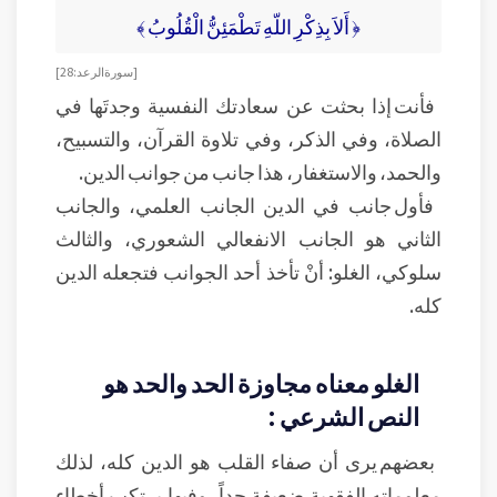
﴿ أَلاَ بِذِكْرِ اللّهِ تَطْمَئِنُّ الْقُلُوبُ ﴾
[ سورة الرعد: 28]
فأنت إذا بحثت عن سعادتك النفسية وجدتَها في
الصلاة، وفي الذكر، وفي تلاوة القرآن، والتسبيح،
والحمد، والاستغفار، هذا جانب من جوانب الدين.
فأول جانب في الدين الجانب العلمي، والجانب
الثاني هو الجانب الانفعالي الشعوري، والثالث
سلوكي، الغلو: أنْ تأخذ أحد الجوانب فتجعله الدين
كله.
الغلو معناه مجاوزة الحد والحد هو
النص الشرعي :
بعضهم يرى أن صفاء القلب هو الدين كله، لذلك
معلوماته الفقهية ضعيفة جداً، وفيها يرتكب أخطاء