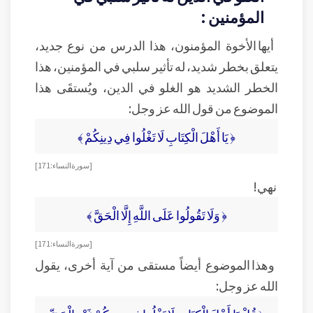
المؤمنين :
أيها الأخوة المؤمنون، هذا الدرس من نوع جديد،
يتعلق بخطر شديد، له تأثير سلبي في المؤمنين، هذا
الخطر الشديد هو الغلو في الدين، ويُستقَى هذا
الموضوع من قول الله عز وجل:
﴿ يَا أَهْلَ الْكِتَابِ لَا تَغْلُوا فِي دِينِكُمْ ﴾
[ سورة النساء: 171 ]
نهي!
﴿ وَلَا تَقُولُوا عَلَى اللَّهِ إِلَّا الْحَقَّ ﴾
[ سورة النساء: 171 ]
وهذا الموضوع أيضاً مستقى من آية أخرى، يقول
الله عز وجل: