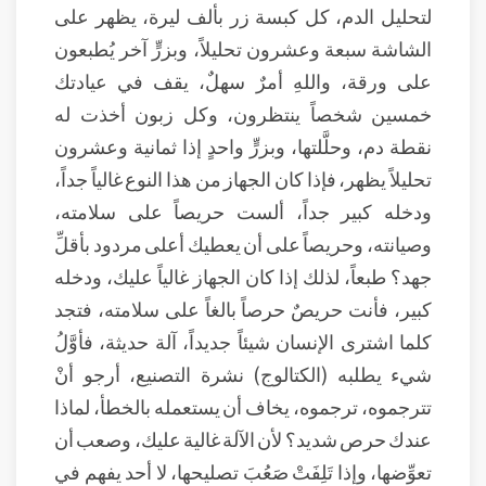
لتحليل الدم، كل كبسة زر بألف ليرة، يظهر على
الشاشة سبعة وعشرون تحليلاً، وبزرٍّ آخر يُطبعون
على ورقة، واللهِ أمرٌ سهلٌ، يقف في عيادتك
خمسين شخصاً ينتظرون، وكل زبون أخذت له
نقطة دم، وحلَّلتها، وبزرٍّ واحدٍ إذا ثمانية وعشرون
تحليلاً يظهر، فإذا كان الجهاز من هذا النوع غالياً جداً،
ودخله كبير جداً، ألست حريصاً على سلامته،
وصيانته، وحريصاً على أن يعطيك أعلى مردود بأقلِّ
جهد؟ طبعاً، لذلك إذا كان الجهاز غالياً عليك، ودخله
كبير، فأنت حريصٌ حرصاً بالغاً على سلامته، فتجد
كلما اشترى الإنسان شيئاً جديداً، آلة حديثة، فأوَّلُ
شيء يطلبه (الكتالوج) نشرة التصنيع، أرجو أنْ
تترجموه، ترجموه، يخاف أن يستعمله بالخطأ، لماذا
عندك حرص شديد؟ لأن الآلة غالية عليك، وصعب أن
تعوِّضها، وإذا تَلِفَتْ صَعُبَ تصليحها، لا أحد يفهم في