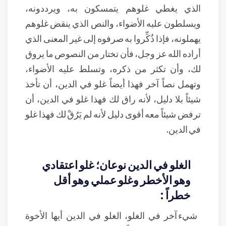
الذي يغطي غلوهم يتمسكون به، ويرددونه،
ويسلطون عليه الأضواء، والنص الذي ينقض غلوهم
يهملونه، فإذا ذُكِّروا به صرفوه إلى غير المعنى الذي
أراده الله عز وجل، فأن تختار من النصوص ما يروق
لك، وأن تكثر من ذكره، وتسلط عليه الأضواء،
وتهمل نصاً آخر فهذا أيضاً غلو في الدين، أن تأخذ
شيئاً بلا دليل، لأنه راق لك فهذا غلو في الدين، أن
ترفض شيئاً معه أقوى دليل لأنه لم يَرُقْ لك فهذا غلو
في الدين.
الغلو في الدين نوعان؛ غلو اعتقادي
وهو الأخطر وغلو عملي وهو أقل
خطراً :
شيء آخر في الغلو، الغلو في الدين أيها الأخوة