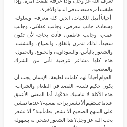
تعرف الله عز وجل، وإذا عرفته طبقت أمره، وإذا
طبقت أمره سعدت في الدنيا والآخرة.
أحياناً أميل للكليات، الدين كله معرفة، وسلوك،
وسعادة، جانب معرفي، وجانب عقلاني، وجانب
عملي، وجانب عاطفي، فأنت بحاجة لأن تكون
سعيداً، لذلك تتمرن بالقلق، والضياع، والتشتت،
والشعور باليأس، والسوداوية، والخنوع، والخمول،
هذه كلها مشاعر مَرَضية تأتي من الشرك
والمعصية.
العوام أحياناً لهم كلمات لطيفة، الإنسان يجب أن
يكون حكيمَ نفسه، القصد في الطعام والشراب،
هذه الأكلة لا تناسبك فدَعْهَا، أما المعنى الأعمق
عندما تستقيم ألاَ تشعر براحة نفسية؟ عندما تمشي
على المنهج الصحيح ألاَ تشعر بطمأنينة؟ ألا تشعر
بحب الله عز وجل؟ هذا الشعور تضحي به بسهولة