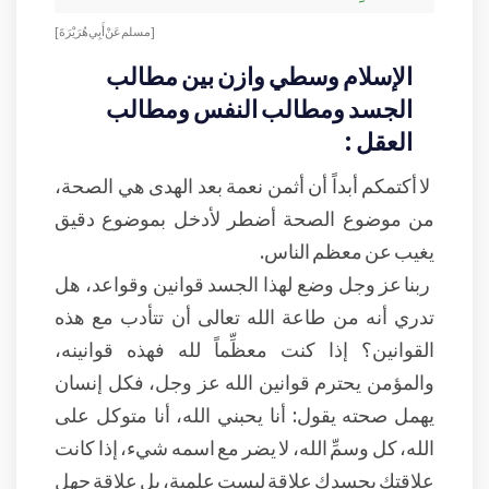
[مسلم عَنْ أَبِي هُرَيْرَةَ]
الإسلام وسطي وازن بين مطالب
الجسد ومطالب النفس ومطالب
العقل :
لا أكتمكم أبداً أن أثمن نعمة بعد الهدى هي الصحة،
من موضوع الصحة أضطر لأدخل بموضوع دقيق
يغيب عن معظم الناس.
ربنا عز وجل وضع لهذا الجسد قوانين وقواعد، هل
تدري أنه من طاعة الله تعالى أن تتأدب مع هذه
القوانين؟ إذا كنت معظِّماً لله فهذه قوانينه،
والمؤمن يحترم قوانين الله عز وجل، فكل إنسان
يهمل صحته يقول: أنا يحبني الله، أنا متوكل على
الله، كل وسمِّ الله، لا يضر مع اسمه شيء، إذا كانت
علاقتك بجسدك علاقة ليست علمية، بل علاقة جهل