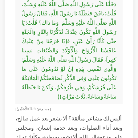
دَخَلْنَا عَلَى رَسُولِ اللَّهِ صَلَّى اللَّهُ عَلَيْهِ وَسَلَّمَ،
قُلْتُ: نَافَقَ حَنْظَلَةُ يَا رَسُولَ اللَّهِ، فَقَالَ رَسُولُ
اللَّهِ صَلَّى اللَّهُ عَلَيْهِ وَسَلَّمَ: وَمَا ذَاكَ؟ قُلْتُ: يَا
رَسُولَ اللَّهِ نَكُونُ عِنْدَكَ تُذَكِّرُنَا بِالنَّارِ وَالْجَنَّةِ
حَتَّى كَأَنَّا رَأْيُ عَيْنٍ، فَإِذَا خَرَجْنَا مِنْ عِنْدِكَ
عَافَسْنَا الْأَزْوَاجَ وَالْأَوْلَادَ وَالضَّيْعَاتِ نَسِينَا
كَثِيراً، فَقَالَ رَسُولُ اللَّهِ صَلَّى اللَّهُ عَلَيْهِ وَسَلَّمَ:
وَالَّذِي نَفْسِي بِيَدِهِ إِنْ لَوْ تَدُومُونَ عَلَى مَا
تَكُونُونَ عِنْدِي وَفِي الذِّكْرِ لَصَافَحَتْكُمْ الْمَلَائِكَةُ
عَلَى فُرُشِكُمْ، وَفِي طُرُقِكُمْ، وَلَكِنْ يَا حَنْظَلَةُ
سَاعَةً وَسَاعَةً، ثَلَاثَ مَرَّاتٍ))
[مسلم عَنْ حَنْظَلَةَ الْأُسَيِّدِيِّ]
أليس لك مشاعر متألقة؟ ألا تشعر بعد عمل صالح،
وبعد أداء الصلوات، وبعد خدمة إنسان، ومجلس
علم، ودعوة إلى الله، ألا تشعر بسعادة، وكأنك تملك