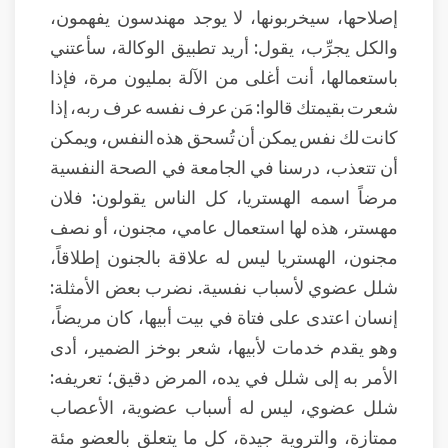
إصلاحها، سيخربونها، لا يوجد مهندسون يفهمون،
والكل يجرِّب، يقول: أريد تطبيق الوكالة، سأعتني
باستعمالها، أنت أغلى من الآلة بمليون مرة، فإذا
شعرت بقيمتك قالوا: مَن عرف نفسه عرف ربه، إذا
كانت لك نفس يمكن أن تُسحق هذه النفس، ويمكن
أن تتعذب، درسنا في الجامعة في الصحة النفسية
مرضاً اسمه الهستريا، كل الناس يقولون: فلان
مهستر، هذه لها استعمال عامي، مجنون، أو نصف
مجنون، الهستريا ليس له علاقة بالجنون إطلاقاً،
شلل عضوي لأسباب نفسية. نضرب بعض الأمثلة:
إنسان اعتدى على فتاة في بيت أبيها، كان مريضاً،
وهو يقدم خدمات لأبيها، شعر بوخز الضمير، أدى
الأمر به إلى شلل في يده، المرض دقيق؛ تعريفه:
شلل عضوي، ليس له أسباب عضوية، الأعصاب
ممتازة، والتروية جيدة، كل ما يتعلق بالعضو مئة