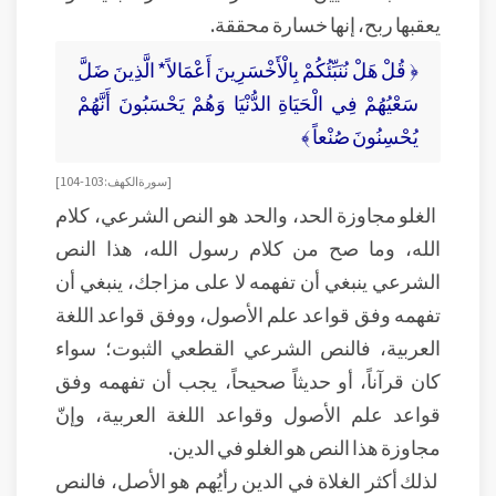
يعقبها ربح، إنها خسارة محققة.
﴿ قُلْ هَلْ نُنَبِّئُكُمْ بِالْأَخْسَرِينَ أَعْمَالاً* الَّذِينَ ضَلَّ
سَعْيُهُمْ فِي الْحَيَاةِ الدُّنْيَا وَهُمْ يَحْسَبُونَ أَنَّهُمْ
يُحْسِنُونَ صُنْعاً ﴾
[ سورة الكهف: 103-104 ]
الغلو مجاوزة الحد، والحد هو النص الشرعي، كلام
الله، وما صح من كلام رسول الله، هذا النص
الشرعي ينبغي أن تفهمه لا على مزاجك، ينبغي أن
تفهمه وفق قواعد علم الأصول، ووفق قواعد اللغة
العربية، فالنص الشرعي القطعي الثبوت؛ سواء
كان قرآناً، أو حديثاً صحيحاً، يجب أن تفهمه وفق
قواعد علم الأصول وقواعد اللغة العربية، وإنّ
مجاوزة هذا النص هو الغلو في الدين.
لذلك أكثر الغلاة في الدين رأيُهم هو الأصل، فالنص