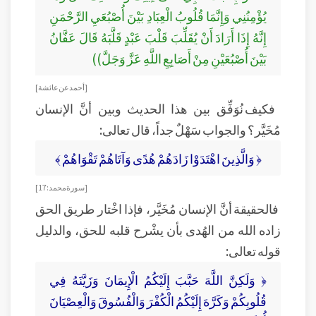
يُؤْمِنُنِي وَإِنَّمَا قُلُوبُ الْعِبَادِ بَيْنَ أُصْبُعَيِ الرَّحْمَنِ
إِنَّهُ إِذَا أَرَادَ أَنْ يُقَلِّبَ قَلْبَ عَبْدٍ قَلَّبَهُ قَالَ عَفَّانُ
بَيْنَ أُصْبُعَيْنِ مِنْ أَصَابِعِ اللَّهِ عَزَّ وَجَلَّ))
[أحمد عن عائشة]
فكيف نُوَفِّق بين هذا الحديث وبين أنَّ الإنسان
مُخَيَّر؟ والجواب سَهْلٌ جداً، قال تعالى:
﴿ وَالَّذِينَ اهْتَدَوْا زَادَهُمْ هُدًى وَآتَاهُمْ تَقْوَاهُمْ ﴾
[ سورة محمد: 17 ]
فالحقيقة أنَّ الإنسان مُخَيَّر، فإذا اخْتار طريق الحق
زاده الله من الهُدى بأن يشْرح قلبه للحق، والدليل
قوله تعالى:
﴿ وَلَكِنَّ اللَّهَ حَبَّبَ إِلَيْكُمُ الْإِيمَانَ وَزَيَّنَهُ فِي
قُلُوبِكُمْ وَكَرَّهَ إِلَيْكُمُ الْكُفْرَ وَالْفُسُوقَ وَالْعِصْيَانَ