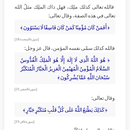
فالله تعالى كذلك ملِك، فهل ذاك الملِك مثلُ الله
تعالى في هذه الصفة، وقال تعالى:
﴿ أَفَمَنْ كَانَ مُؤْمِنًا كَمَنْ كَانَ فَاسِقًا لَا يَسْتَوُونَ ﴾
[سورة السجدة: 18]
فالله كذلك سمّى نفسه المؤمن، قال عز وجل:
﴿ هُوَ اللَّهُ الَّذِي لَا إِلَهَ إِلَّا هُوَ الْمَلِكُ الْقُدُّوسُ
السَّلَامُ الْمُؤْمِنُ الْمُهَيْمِنُ الْعَزِيزُ الْجَبَّارُ الْمُتَكَبِّرُ
سُبْحَانَ اللَّهِ عَمَّا يُشْرِكُونَ ﴾
[سورة الحشر: 23]
وقال تعالى:
﴿ كَذَلِكَ يَطْبَعُ اللَّهُ عَلَى كُلِّ قَلْبِ مُتَكَبِّرٍ جَبَّارٍ ﴾
[ سورة غافر: 35 ]