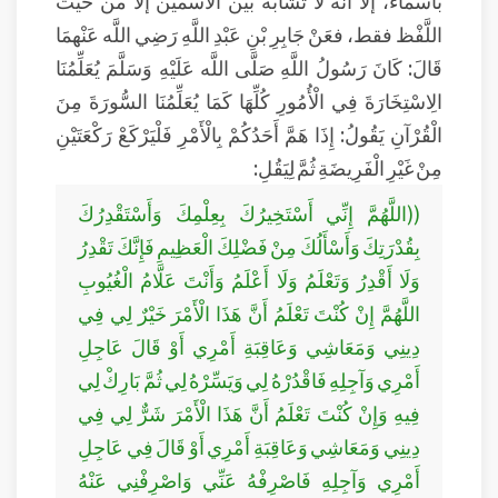
بأسماء، إلا أنَّه لا تشابُه بين الاسْمين إلا من حيث
اللَّفْظ فقط، فعَنْ جَابِرِ بْنِ عَبْدِ اللَّهِ رَضِي اللَّه عَنْهمَا
قَالَ: كَانَ رَسُولُ اللَّهِ صَلَّى اللَّه عَلَيْهِ وَسَلَّمَ يُعَلِّمُنَا
الِاسْتِخَارَةَ فِي الْأُمُورِ كُلِّهَا كَمَا يُعَلِّمُنَا السُّورَةَ مِنَ
الْقُرْآنِ يَقُولُ: إِذَا هَمَّ أَحَدُكُمْ بِالْأَمْرِ فَلْيَرْكَعْ رَكْعَتَيْنِ
مِنْ غَيْرِ الْفَرِيضَةِ ثُمَّ لِيَقُلِ:
((اللَّهُمَّ إِنِّي أَسْتَخِيرُكَ بِعِلْمِكَ وَأَسْتَقْدِرُكَ
بِقُدْرَتِكَ وَأَسْأَلُكَ مِنْ فَضْلِكَ الْعَظِيمِ فَإِنَّكَ تَقْدِرُ
وَلَا أَقْدِرُ وَتَعْلَمُ وَلَا أَعْلَمُ وَأَنْتَ عَلَّامُ الْغُيُوبِ
اللَّهُمَّ إِنْ كُنْتَ تَعْلَمُ أَنَّ هَذَا الْأَمْرَ خَيْرٌ لِي فِي
دِينِي وَمَعَاشِي وَعَاقِبَةِ أَمْرِي أَوْ قَالَ عَاجِلِ
أَمْرِي وَآجِلِهِ فَاقْدُرْهُ لِي وَيَسِّرْهُ لِي ثُمَّ بَارِكْ لِي
فِيهِ وَإِنْ كُنْتَ تَعْلَمُ أَنَّ هَذَا الْأَمْرَ شَرٌّ لِي فِي
دِينِي وَمَعَاشِي وَعَاقِبَةِ أَمْرِي أَوْ قَالَ فِي عَاجِلِ
أَمْرِي وَآجِلِهِ فَاصْرِفْهُ عَنِّي وَاصْرِفْنِي عَنْهُ