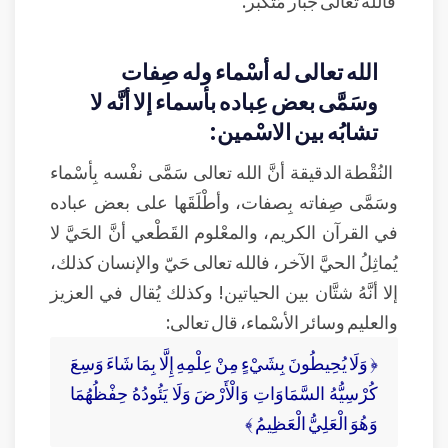
فالله تعالى جبار مُتَكَبِّر.
الله تعالى له أسْماء وله صِفات
وسَمَّى بعض عِباده بأسماء إلا أنَّه لا
تشابُه بين الاسْمين:
النُقْطة الدقيقة أنَّ الله تعالى سَمَّى نفْسه بِأسْماء
وسَمَّى صِفاته بِصفات، وأطْلَقَها على بعض عباده
في القرآن الكريم، والمعْلوم القَطْعي أنَّ الحَيَّ لا
يُماثِلُ الحيَّ الآخر، فالله تعالى حَيّ والإنسان كذلك،
إلا أنَّهُ شتَّان بين الحياتين! وكذلك يُقال في العزيز
والعليم وسائر الأسْماء، قال تعالى:
﴿ وَلَا يُحِيطُونَ بِشَيْءٍ مِنْ عِلْمِهِ إِلَّا بِمَا شَاءَ وَسِعَ
كُرْسِيُّهُ السَّمَاوَاتِ وَالْأَرْضَ وَلَا يَئُودُهُ حِفْظُهُمَا
وَهُوَ الْعَلِيُّ الْعَظِيمُ ﴾