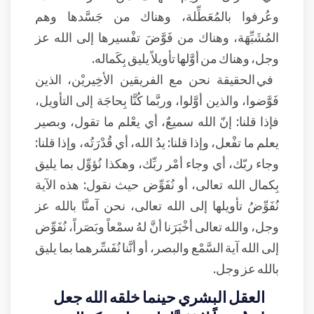
وعُرفوا بالمُعَطِّلة، وهناك من جَسَّدها وهم
المُشَبِّهَة، وهناك من فَوَّضَ تفْسيرها إلى الله عز
وجل، وهناك من أوَّلها تأويلاً يليق بِكَماله.
في الحقيقة نحن مع الفريقين الأخِيريْن، الذين
فَوَّضوا، والذين أوَّلوا، وربَّما كُنَّا بِحاجَة إلى التأويل،
فإذا قلنا: إنّ الله سميعٌ، أي يعْلم ما تقول، وبصير
يعلم ما تفْعل، وإذا قلنا: يدُ الله، أي قُدْرَتُه، وإذا قلنا:
وجاء ربّك، أي وجاء أمْر ربِّك، وهكذا نُؤوِّل بما يليق
بِكمال الله تعالى، أو نُفَوِّض حيث نقول: هذه الآية
نُفَوِّضُ تأويلها إلى الله تعالى، نحن آمنَّا بالله عز
وجل، والله تعالى أخْبَرَنا أنَّ لهُ سمْعاً وبَصَراً، نُفَوِّض
إلى الله آية السَّمْع والبصر، أو أنَّنا نُفَسِّرهما بما يليق
بالله عز وجل.
العقل البشري حينما خلقه الله جعل