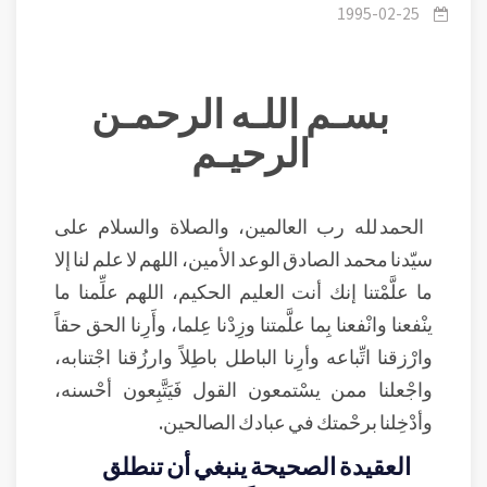
كمثله شيء.
1995-02-25
بسـم اللـه الرحمـن
الرحيـم
الحمد لله رب العالمين، والصلاة والسلام على
سيّدنا محمد الصادق الوعد الأمين، اللهم لا علم لنا إلا
ما علَّمْتنا إنك أنت العليم الحكيم، اللهم علِّمنا ما
ينْفعنا وانْفعنا بِما علَّمتنا وزِدْنا عِلما، وأَرِنا الحق حقاً
وارْزقنا اتِّباعه وأرِنا الباطل باطِلاً وارزُقنا اجْتنابه،
واجْعلنا ممن يسْتمعون القول فَيَتَّبِعون أحْسنه،
وأدْخِلنا برحْمتك في عبادك الصالحين.
العقيدة الصحيحة ينبغي أن تنطلق