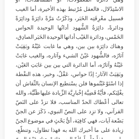
الاسْتِدْلال، فالعقل مُرْتبط بهذه الأخيرة، أما الغيب
فسبيل معْرِفَتِه الخَبَر، وذَكَرْتُ مَرَّةً دائِرَةً ودائِرَةً
ودائرةً، دائِرَةُ الشُّهود أداتُها الوحيدة الحواس
الخَمْس، ودائرة الغَيْب أداتها الوحيدة الخَبَر الصادِق،
وهناك دائِرَة بين بين، وهي ما غابت عَيْنُهُ وبَقِيَتْ
آثارُه، فالشُّهود عَيْنُ الشيء وآثاره، والغيب غابَتْ
عَيْنُهُ وآثارُه، أما الدائرة التي بين بين غابَتِ العَيْن،
وبَقِيَتْ الآثار؛ إذًا حواس، عَقْلٌ، وخبر، هذه النقْطة
إذا اسْتَوْعَبْتُموها فلن يسْتطيع الإنسان بالنِّقاش أن
يغْلِبَكم، فأيَّةُ قَضِيَّة إخْبارِيَّة الزِّيادة عليها ظَنِّيَّة، والله
تعالى أعْطاك الحدّ المناسب، فلا تزدْ على النَصّ
القرآني، ولا تزِد على النصّ النبوي، ذَكَرَ عن الجنّ
بَضْعة آيات، فهي كافِيَة، أيُّ بَحْثٍ في موضوع الجنّ
زِيادة على ما أخبرك الله به فهذا تطاول، وتنطّع،
وليس موقِفاً علْمِياً، لأنّ الجن غابَتْ عنك عَيْنُ الجنّ