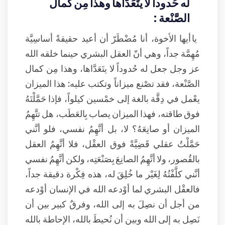
له حُدوداً لا يتَعَدَّاها وهذا مِن كمال
الصَّنْعة :
يا أيها الأخوة، أنا مُضْطَرّ أن أعيد حقيقةً أساسِيَّة
مُهِمَّة جداً، وهي أنّ العقل البشري حينما خلقه الله
عز وجل جعل له حُدوداً لا يتَعَدَّاها، وهذا مِن كمال
الصَّنْعة، فقد تصْنع ميزاناً وتكتب عليه: هذا الميزان
يعْمل في دِقَّة بالغة إلى خمْسين كيلواً، فإذا حَمَّلْتَهُ
فوق طاقته، فهذا الميزان يصاب بِالعَطَب، هل تتَّهِمُ
الميزان أو صانِعَهُ؟ لا، بل أتَّهِمُ نفسي، فلو أنَّني
حَمَّلْتُ عقلي قَضِيَّةً فوق العقْل، فلا أتَّهِمُ العقل
بالقُصور، ولا أتَّهِمُ الصانِعَ بِصَنْعَتِه، ولكن أتَّهِمُ نفسي
أنَّني كلَّفْتُهُ لِغَيْر ما خُلِقَ له، هذه فِكْرة دقيقة جداً،
فالعقْل البشري لما أوْدعه الله في الإنسان أوْدعه
من أجل أن نصِلَ به إلى الله، وفرقٌ كبير بين أن
نَصِل به إلى الله وبين أن نُحيطَ بالله، الإحاطة بالله