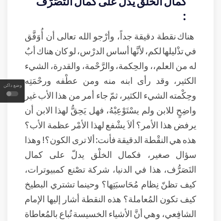
كمال الخلْق يدلّ على كمال التَصَرُّف
:
هناك نقطة دقيقة جداً، وأرْجو الله تعالى أن أُوَفَّق
في تذْليلها لكم، لأنَّها أساس الدرْس، لو كان هناك أبٌ
له من العلم،، والحِكمة، والرَّحْمة، والقدرة، الشيء
الكثير، وقد رأى ابنه منه ومن عطْفه ورحْمَتِه
وضع داكن
وحِكْمته الشيء الكثير، ثمّ جاء أمر من هذا الأب غير
واضِحٍ للابن ولم يسْتَوْعِبْهُ، فهل يَحِقُّ لهذا الابن أن
يرفض هذا الأمر؟ ألاَ يشْفع لهذا الأمْر عظمة الأب؟
هذه هي النقْطة الدقيقة فأنت: ألا ترى الكون؟! وهذا
سؤال صغير، فكمال الخلْق يدلّ على كمال
التَصَرُّف، هذا في الدنيا، شركة تصْنع كمبيوترات،
كيف تظنّ نِظام مُحَاسبَتِها؟ وحينما تشتري البطيخ
كيف تكون المُعاملة؟ هذه النقطة أشار إليها الإمام
الشافِعي، وهي أنَّ الأشياء الخسيسة تُباع بالمُعاطاة