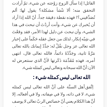
القائل! إذا سأل الزوج زوْجته عن شيء، ثمّ أرادت
التحقق منه؛ ألا تنْشأ مشكلة؟ يقول لها: ألم
تُصَدِّقيني؟! فهذه نقطة دقيقة جداً، أنّ الله إذا أراد
أن يُخبرك عن شيء، وأنت أردْتَ أن تبحث في هذا
الشيء، وأن تبحث عن دليل لهذا الأمر، فقد وقعْتَ
في شِبْه إنكار، لذلك من جعل عقله حَكَماً على إخبار
الله تعالى عز وجل نقُلْ له: جدِّدْ إيمانك بالله تعالى
مَرَّةً ثانية، وجَدِّدْهُ دائماً، فالله تعالى قال، انتهى
أمره، فهذه مُقَدِّمَة ذَكَرتها لأنَّ الذي سنتعرض له
الآن: أنَّ الله سبحانه وتعالى ليس كمثله شيء.
الله تعالى ليس كمثله شيء :
اِتَّفق أهل السنَّة على أنَّ الله تعالى ليس كمثله
شيء، لا في ذاته، ولا في صِفاته، ولا في أفعاله، إلا
أنَّ هذا الكلام يعني أنّ خصائص الربّ تعالى لا يوصف