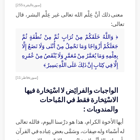
[ سورة البقرة: 255 ]
معنى ذلك أنَّ عِلْم الله تعالى غير عِلْم البشر، قال
تعالى:
﴿ وَاللَّهُ خَلَقَكُمْ مِنْ تُرَابٍ ثُمَّ مِنْ نُطْفَةٍ ثُمَّ
جَعَلَكُمْ أَزْوَاجًا وَمَا تَحْمِلُ مِنْ أُنْثَى وَلَا تَضَعُ إِلَّا
بِعِلْمِهِ وَمَا يُعَمَّرُ مِنْ مُعَمَّرٍ وَلَا يُنْقَصُ مِنْ عُمُرِهِ
إِلَّا فِي كِتَابٍ إِنَّ ذَلِكَ عَلَى اللَّهِ يَسِيرٌ ﴾
[ سورة فاطر: 11 ]
الواجبات والفرائِض لا اسْتِخارة فيها
الاسْتِخارة فقط في المُباحات
والمندوبات :
أيها الأخوة الكرام، هذا هو درْسنا اليوم، فالله تعالى
له أسْماء وله صِفات، وسَمَّى بعض عِباده في القرآن