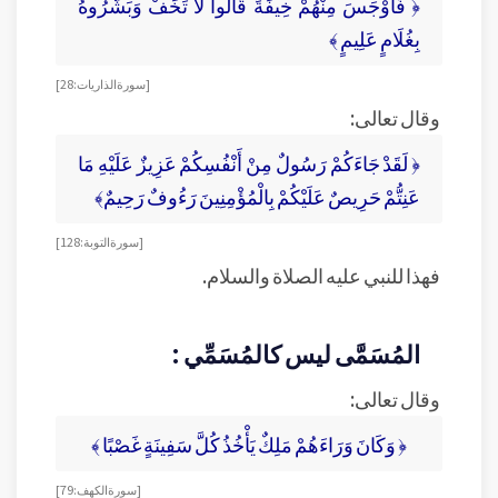
﴿ فَأَوْجَسَ مِنْهُمْ خِيفَةً قَالُوا لَا تَخَفْ وَبَشَّرُوهُ
بِغُلَامٍ عَلِيمٍ ﴾
[ سورة الذاريات: 28 ]
وقال تعالى:
﴿ لَقَدْ جَاءَكُمْ رَسُولٌ مِنْ أَنْفُسِكُمْ عَزِيزٌ عَلَيْهِ مَا
عَنِتُّمْ حَرِيصٌ عَلَيْكُمْ بِالْمُؤْمِنِينَ رَءُوفٌ رَحِيمٌ﴾
[ سورة التوبة: 128 ]
فهذا للنبي عليه الصلاة والسلام.
المُسَمَّى ليس كالمُسَمِّي :
وقال تعالى:
﴿ وَكَانَ وَرَاءَهُمْ مَلِكٌ يَأْخُذُ كُلَّ سَفِينَةٍ غَصْبًا ﴾
[ سورة الكهف: 79 ]