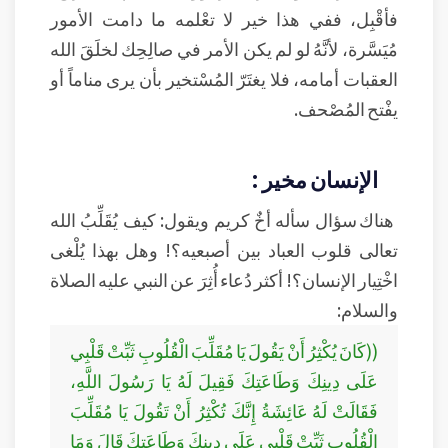
فأقْبِل، ففي هذا خير لا تعْلمه ما دامت الأمور
مُيَسَّرة، لأنَّهُ لو لم يكن الأمر في صالِحِك لخلَقَ الله
العقبات أمامه، فلا يغتَرّ المُسْتخير بأن يرى مناماً أو
يفْتح المُصْحف.
الإنسان مخير :
هناك سؤال سأله أخٌ كريم ويقول: كيف يُقَلِّبُ الله
تعالى قلوب العباد بين أصبعيه؟! وهل بهذا يُلْغى
اخْتِيار الإنسان؟! أكثر دُعاء أُثِرَ عن النبي عليه الصلاة
والسلام:
((كَانَ يُكْثِرُ أَنْ يَقُولَ يَا مُقَلِّبَ الْقُلُوبِ ثَبِّتْ قَلْبِي
عَلَى دِينِكَ وَطَاعَتِكَ فَقِيلَ لَهُ يَا رَسُولَ اللَّهِ،
فَقَالَتْ لَهُ عَائِشَةُ إِنَّكَ تُكْثِرُ أَنْ تَقُولَ يَا مُقَلِّبَ
الْقُلُوبِ ثَبِّتْ قَلْبِي عَلَى دِينِكَ وَطَاعَتِكَ قَالَ وَمَا