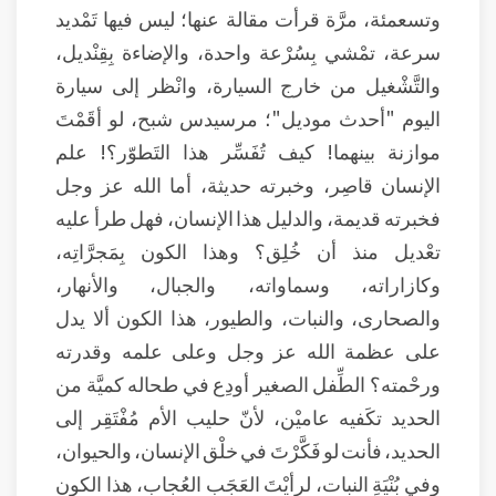
وتسعمئة، مرَّة قرأت مقالة عنها؛ ليس فيها تَمْديد
سرعة، تمْشي بِسُرْعة واحدة، والإضاءة بِقِنْديل،
والتَّشْغيل من خارج السيارة، وانْظر إلى سيارة
اليوم "أحدث موديل"؛ مرسيدس شبح، لو أقَمْتَ
موازنة بينهما! كيف تُفَسِّر هذا التَطوّر؟! علم
الإنسان قاصِر، وخبرته حديثة، أما الله عز وجل
فخبرته قديمة، والدليل هذا الإنسان، فهل طرأ عليه
تعْديل منذ أن خُلِق؟ وهذا الكون بِمَجرَّاتِه،
وكازاراته، وسماواته، والجبال، والأنهار،
والصحارى، والنبات، والطيور، هذا الكون ألا يدل
على عظمة الله عز وجل وعلى علمه وقدرته
ورحْمته؟ الطِّفل الصغير أودِع في طحاله كميَّة من
الحديد تكَفيه عاميْن، لأنّ حليب الأم مُفْتَقِر إلى
الحديد، فأنت لو فَكَّرْتَ في خلْق الإنسان، والحيوان،
وفي بُنْيَةِ النبات، لرأيْتَ العَجَب العُجاب، هذا الكون