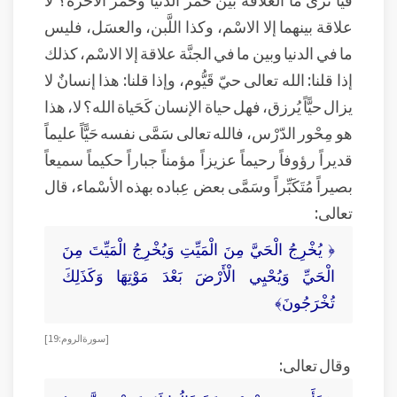
علاقة بينهما إلا الاسْم، وكذا اللَّبن، والعسَل، فليس
ما في الدنيا وبين ما في الجنَّة علاقة إلا الاسْم، كذلك
إذا قلنا: الله تعالى حيّ قَيُّوم، وإذا قلنا: هذا إنسانٌ لا
يزال حيًّاً يُرزق، فهل حياة الإنسان كَحَياة الله؟ لا، هذا
هو مِحْور الدّرْس، فالله تعالى سَمَّى نفسه حَيًّاً عليماً
قديراً رؤوفاً رحيماً عزيزاً مؤمناً جباراً حكيماً سميعاً
بصيراً مُتَكَبِّراً وسَمَّى بعض عِباده بهذه الأسْماء، قال
تعالى:
﴿ يُخْرِجُ الْحَيَّ مِنَ الْمَيِّتِ وَيُخْرِجُ الْمَيِّتَ مِنَ
الْحَيِّ وَيُحْيِي الْأَرْضَ بَعْدَ مَوْتِهَا وَكَذَلِكَ
تُخْرَجُونَ﴾
[ سورة الروم: 19 ]
وقال تعالى: