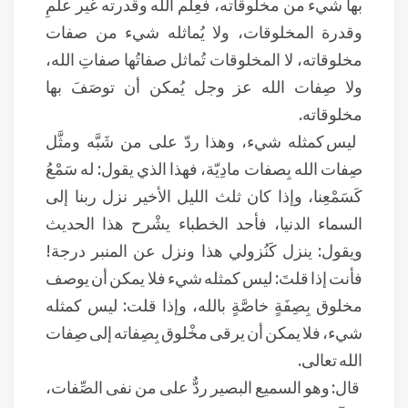
بها شيء من مخلوقاته، فعِلْم الله وقدرته غير علمِ
وقدرة المخلوقات، ولا يُماثله شيء من صفات
مخلوقاته، لا المخلوقات تُماثل صفاتُها صفاتِ الله،
ولا صِفات الله عز وجل يُمكن أن توصَفَ بها
مخلوقاته.
ليس كمثله شيء، وهذا ردّ على من شَبَّه ومثَّل
صِفات الله بِصفات مادِيّة، فهذا الذي يقول: له سَمْعُ
كَسَمْعِنا، وإذا كان ثلث الليل الأخير نزل ربنا إلى
السماء الدنيا، فأحد الخطباء يشْرح هذا الحديث
ويقول: ينزل كَنُزولي هذا ونزل عن المنبر درجة!
فأنت إذا قلتَ: ليس كمثله شيء فلا يمكن أن يوصف
مخلوق بِصِفَةٍ خاصَّةٍ بالله، وإذا قلت: ليس كمثله
شيء، فلا يمكن أن يرقى مخْلوق بِصِفاته إلى صِفات
الله تعالى.
قال: وهو السميع البصير ردٌّ على من نفى الصِّفات،