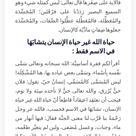
فالآية على صِغَرها قال تعالى: ليس كمثله شيء وهو
السميع البصير رَدَدْنا على فرْقَتَين؛ المُجَسِّدَة
والمُعَطِّلة، فالمُعَطِّلة عطَّلوا الصِّفات، والمُجَسِّدَة
جعلوها صِفاتٍ مادِّيّة كالإنسان.
حياة الله غير حياة الإنسان يتشابَهَا
في الاسم فقط :
أقرأ لكم فقرة أساسِيَّة: الله سبحانه وتعالى سَمَّى
نفْسه بِأسْماء، وسَمَّى بعض عباده بها، هنا المُشْكِلَة!
ليس المُسَمَّى كالمُسَمِّي، إنسانٌ حيّ، تقول: فلان
حيٌّ يُرْزق، والله تعالى حيٌّ لا تأخذه سِنَة ولا نوم،
فيجب أن تعتَقِد اعتِقاداً قاطِعاً أنّ حياة الله غير حياة
الإنسان، تشابَهَا في الاسم فحسب، فالله عز وجل
رَحْمَةً بنا قَرَّب لنا معنى الجنَّة فقال: فيها أنهار من
ماء، وجنات، وعسل مُصَفى، ولبن لم يتغيَّر طعْمه،
فيا تُرى ما العلاقة بين خمْر الدنيا وخَمْر الآخرة؟ لا