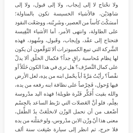
ولا تحْتاج لا إلى إيجاب، ولا إلى قبول، ولا إلى
شاهِدَيْن، فالأشياء الخسيسة تكون بالمناولة؛
أمسَكْتَ كأساً من العصير، وشَرِبْته، ووضَعْت النقود
على الطاولة، وانتهى الأمر، أما الأشياء النَّفِيسة
فتحتاج إلى عقْد، وإيجاب، وقَبول، وشُهود، فهذه
الشَّرِكة التي تبيع الكمبيوترات ألا تَتَوَقَّعون أن يكون
لها نِظام مُحاسبة راقٍ جداً؟ فكمال الخلْق ألا يدلّ
على كمال التَّصرّف؟ هل ترى في هذا الكون خَلَلاً أو
نقْصاً؟ رأيْتُ مَرَّةً أباً يحْمل ابنه من يدِه، لعل الأرض
فيها وُحول، فَحِرْصاً على نظافة ابنه رفعه من يده،
والله بقيت أُفَكِّر فَتْرة طويلة! فهذه اليد مدْروسة
بعِلْم، فلو أنَّ العَضلات التي ترْبط الساعد بالجِسْم
أضْعف من أن تحمل الوزْن لانخلَعَتْ يدُ الطِّفل،
معنى هذا أنّ وزْن الابن مدْروس، ولو حَمَلْته من يده
فلا حرج، ثم انظر إلى سيارة صُنِعَت سنة ألف