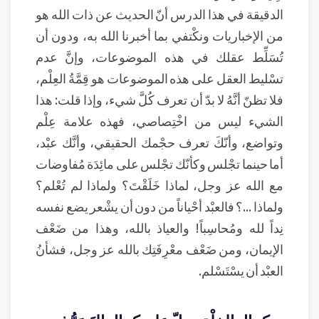
الدقيقة في هذا الدرس أنّ الحديث عن ذات الله هو
من الإخباريات ونكْتفي بما أخبرنا الله به، ودون أن
تُسَلِّط عقلك في هذه الموضوعات، وإنَّ عدم
تسْليط العقل على هذه الموضوعات هو قِمَّةُ العِلْم،
فلا تظنّ أنَّهُ لا بدّ أن تعرف كُلَّ شيء، وإذا قلت: هذا
الشيء ليس من اخْتِصاصي، فهذه علامة عِلْم
وتواضع، وأنّكَ تعرف حجْمك الحقيقي، وأنَّك عبْد،
أما حينما تجْلس وكأنّك تجْلس على مائِدَة مُفاوضات
مع الله عز وجل، لماذا خَلَقْتَ؟ ولماذا لم تُعْلم؟
ولماذا ...؟ فالعبْد أحْياناً من دون أن يشْعر يضع نفسه
نِداً لله ومُحاسِباً! والعياذ بالله، وهذا من ضَعْف
الإيمان، ومن ضَعْف معْرِفَتِك بالله عز وجل، فشأنُ
العبْد أن يسْتَسْلم.