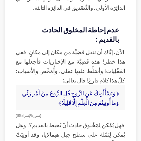
الدائِرَة الأولى، والتَّصْديق في الدائِرَة الثالثة.
عدم إحاطة المخلوق الحادث
بالقديم :
الآن، إيَّاك أن تنقل قضِيَّة من مكان إلى مكانٍ، ففي
هذا خطر! هذه قَضِيَّة مع الإخباريات فأجعلها مع
العَقْلِيات! وأسَلِّط عليها عقلي، وأُمَحِّص والأسباب؛
كلّ هذا كلام فارغ! قال تعالى:
﴿ وَيَسْأَلُونَكَ عَنِ الرُّوحِ قُلِ الرُّوحُ مِنْ أَمْرِ رَبِّي
وَمَا أُوتِيتُمْ مِنَ الْعِلْمِ إِلَّا قَلِيلًا ﴾
[ سورة الإسراء: 85 ]
فهل يُمْكن لِمَخْلوق حادِث أنْ يُحيط بالقديم؟! وهل
يُمكن لِنَمْلة على سطح جبل هيمالايا، وقد أوتِيَتْ