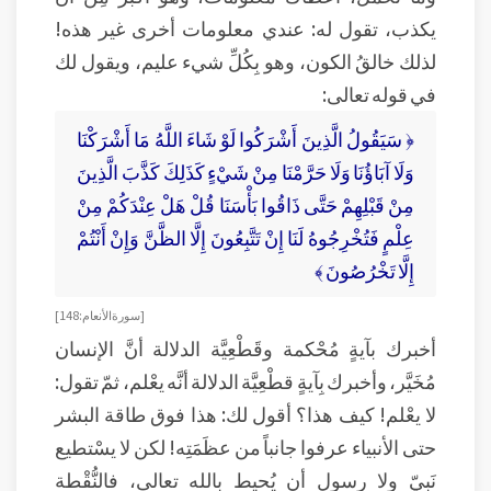
يكذب، تقول له: عندي معلومات أخرى غير هذه!
لذلك خالقُ الكون، وهو بِكُلِّ شيء عليم، ويقول لك
في قوله تعالى:
﴿ سَيَقُولُ الَّذِينَ أَشْرَكُوا لَوْ شَاءَ اللَّهُ مَا أَشْرَكْنَا
وَلَا آبَاؤُنَا وَلَا حَرَّمْنَا مِنْ شَيْءٍ كَذَلِكَ كَذَّبَ الَّذِينَ
مِنْ قَبْلِهِمْ حَتَّى ذَاقُوا بَأْسَنَا قُلْ هَلْ عِنْدَكُمْ مِنْ
عِلْمٍ فَتُخْرِجُوهُ لَنَا إِنْ تَتَّبِعُونَ إِلَّا الظَّنَّ وَإِنْ أَنْتُمْ
إِلَّا تَخْرُصُونَ ﴾
[ سورة الأنعام: 148 ]
أخبرك بآيةٍ مُحْكمة وقَطْعِيَّة الدلالة أنَّ الإنسان
مُخَيَّر، وأخبرك بِآيةٍ قطْعِيَّة الدلالة أنَّه يعْلم، ثمّ تقول:
لا يعْلم! كيف هذا؟ أقول لك: هذا فوق طاقة البشر
حتى الأنبياء عرفوا جانباً من عظَمَتِه! لكن لا يسْتطيع
نَبِيّ ولا رسول أن يُحيط بالله تعالى، فالنُّقْطة