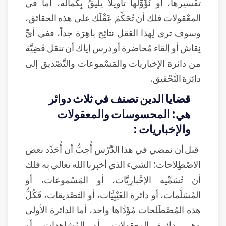
تفْسيرها، أو نُؤَوِّلها تأويلاً يليقُ بِكماله، أما في
المعْقولات فلك أن تُحَكِّمَ عَقْلَك على هذه الحقائق،
وسوف ترى لِهذا العَقل نتائِج باهِرَة جداً، ففي أيِّ
نِقاش أو إلقاء مُحاضرة أو درس إياك أن تنقل قَضِيَّة
من دائرة الإخباريات والمَسْموعات والتَّصْديق إلى
دائِرَة التَّحْقيق.
قضايا الدين تصنف في ثلاث دوائر
هي: المحسوسات والمعقولات
والإخباريات :
قبل أن نمضي في هذا الدَّرْس أُحِبُّ أن أُحَدِّد بعض
الاصْطِلاحات؛ الشيء الذي أخبرنا الله تعالى به فلك
أن تُسَمِّيه الإخْبارِيَّات، أو المَسْموعات، أو
المُسَلَّمات، أو دائرة الغَيْبِيَّات، أو التَصْديقات، فَكُلُّ
هذه المُصْطَلحات مُؤَدَّاها واحد، أما الدائرة الأولى
وهي دائرة المعقولات، أو المُشاهدات، أو