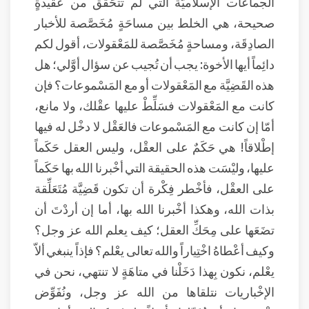
الجماعات الإسلاميَّة التي لم تتحَقَّق من عقيدةٍ
صحيحة، هي الخلط بين مساحَةٍ مُخَصَّصة للأخبار
الصادِقَة، ومساحةٍ مُخَصَّصة للمَعْقولات، أقول لكم
دائِماً أيها الأخوة: يجب أن تُجيب عن سؤال أوَّلي؛ هل
هذه القَضِيَّة مع المَعْقولات أو مع المَسْموعات؟ فإن
كانت مع المَعْقولات فسَلِّطْ عليها عقْلك، ولا مانع،
أمّا إن كانت مع المَسْموعات فالعَقْل لا دخْل له فيها
إطْلاقاً! هي حَكَمٌ على العقْل، وليس العقل حَكَماً
عليها، وليْسَت هذه الحقيقة التي أخْبرنا الله بها حَكَماً
على العقْل، فأخْطر فِكْرة أن تكون قَضِيَّة مُتَعَلِّقة
بذات الله، وهكذا أخْبرنا الله بها، أما إن أردْتَ أن
تضَعَها على مِحَكِّ العقل؛ كيف يعلم الله عز وجل؟
وكيف أعْطاهُ اخْتِياراً والله تعالى يعْلم؟ فإذاً ينبغي ألاّ
يعْلم، نكون بِهذا دَخَلْنا في متاهَةٍ لا تنتهي، نحن في
الإخْباريات نتلقاها من الله عز وجل، ونُفَوِّض