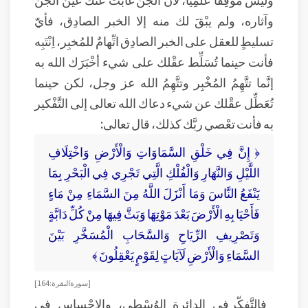
وآثاره، ولم يبْقَ لك منه إلا الخبر الصادِق، فأيّ
تسليطٍ للعقل على الخبر الصادِق اتِّهامٌ للمُخبِر، اِنْتَبِه
فأنت حينما تُسَلِّط عقْلك على شيء أخْبَرَك الله به
إنَّما تتَّهِمُ المُخْبِر وتتَّهِمُ الله عز وجل، لكن حينما
تُعَطِّل عقْلك عن شيء دعاك الله تعالى إلى التَّفْكير
به فأنت تعْصي ربَّك كذلك، قال تعالى:
﴿ إِنَّ فِي خَلْقِ السَّمَاوَاتِ وَالْأَرْضِ وَاخْتِلَافِ
اللَّيْلِ وَالنَّهَارِ وَالْفُلْكِ الَّتِي تَجْرِي فِي الْبَحْرِ بِمَا
يَنْفَعُ النَّاسَ وَمَا أَنْزَلَ اللَّهُ مِنَ السَّمَاءِ مِنْ مَاءٍ
فَأَحْيَا بِهِ الْأَرْضَ بَعْدَ مَوْتِهَا وَبَثَّ فِيهَا مِنْ كُلِّ دَابَّةٍ
وَتَصْرِيفِ الرِّيَاحِ وَالسَّحَابِ الْمُسَخَّرِ بَيْنَ
السَّمَاءِ وَالْأَرْضِ لَآيَاتٍ لِقَوْمٍ يَعْقِلُونَ ﴾
[ سورة البقرة: 164 ]
فالتَّفكّر في الدائرة الوُسْطى، والإحْساس في