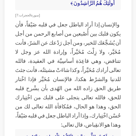
أُولَئِكَ هُمُ الرَّاشِدُونَ ﴾
[ سورة الحجرات: 7 ]
والإنسان إذا أراد الباطل جعل في قلبه ضَيْقاً، فأن
يكون قلبك بين أُصْبعين من أصابع الرحمن من أجل
أن يُشَجِّعَك للخير، ومن أجل رَدْعك عن الشرّ، فأنت
مُخَيَّر، ولا زِلْتَ مُخَيَّراً، وإرادة الله عز وجل لا
تتناقض، وهي قاعِدَة أساسِيَّة في العقيدة، فالله
تعالى أرادك مُخَيَّراً، وكذا شاءَتْ مشيئتُه، فأنت جئتَ
للدنيا والشرْط هكذا، فالإنسان مُخَيَّر فإذا اخْتار
طريق الحق زاده الله من الهُدى بأن يشْرح قلبه
للحق، فالله تعالى يتجلى على قلبك من اخْتِيارك
الحق، وهذا هو الحال، فمُكافأة الله تعالى لك من
حُسْن اخْتِيارك، وإذا أراد الباطل جعل في قلبه ضَيْقاً،
وهذا هو الانقِباض، قال تعالى: