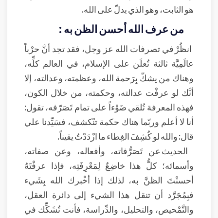
هو الثابت، وهو الذي يدلّ على الله.
من عرف الله أحسن الظن به :
انظُرْ في تصرفات الله عز وجل، فقد تجد أنَّ حرْباً
عالَمِيَّة ثالثة تُعلَن على الإسلام، في العالم كلِّه،
وهناك من يشكّ بِرَحمة الله، وعظمته، وعدالته، إلا
أنَّك لو عرفْت عدالته، وحكمته، من خلال الكون،
فهذه المعرفة تُلقي ضَوْءاً على تمام تَصَرّفه، تقول:
أنا لا أعلم وربّما هناك حكمة تنْكشف، فسَيِّدنا علي
قال: والله لو كُشِفَ الغِطاء ما ازْدَدْتُ يقيناً.
الحديث عن تَصَرُّفاته، وأفعاله، وعن صفاته،
وأسمائه؛ كلُّ هذا خاضِعٌ لِمَعْرِفَتِه، فإذا عرفْتَهُ
أحسنْتَ الظنَّ به، لذلك إذا أخْبرك الله بِشَيء
فبِمُجَرَّد أن تنقل هذا الشيء إلى دائرة العقل،
والتَّمْحيص، والتحليل، والدِّراسة، فأنت تُشَكِّك في