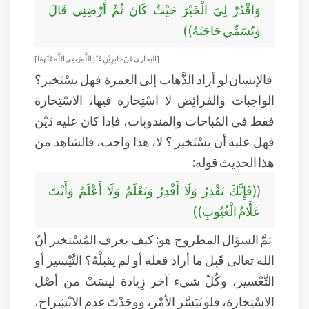
وَاقْدُرْ لِيَ الْخَيْرَ حَيْثُ كَانَ ثُمَّ أَرْضِنِي قَالَ
وَيُسَمِّي حَاجَتَهُ))
[البخاري عَنْ جَابِرِ بْنِ عَبْدِ اللَّهِ رَضِي اللَّه عَنْهمَا ]
فالإنسان لو أراد الذَّهاب إلى العمرة فهل يسْتَخير؟
الواجبات والفرائِض لا اسْتِخارة فيها، الاسْتِخارة
فقط في المُباحات والمندوبات، فإذا كان عليه دَيْن
فهل عليه أن يسْتَخير ؟ لا، هذا واجب، فالشاهِد من
هذا الحديث قوله:
((فَإِنَّكَ تَقْدِرُ وَلَا أَقْدِرُ وَتَعْلَمُ وَلَا أَعْلَمُ وَأَنْتَ
عَلَّامُ الْغُيُوبِ))
ثمَّ السؤال المطروح هو: كيف يعرف المُسْتخير أنّ
الله تعالى قَبِل ما أراد فعله أو لم يقبلْهُ؟ التَّيْسير أو
التَّعْسير، وكُلّ شيء آخر زِيادة ليسَتْ من أصْل
الاسْتِخارة، فلو تَيَسَّر الأمْر، ووجَدْتَ عدم الانْشِراح،