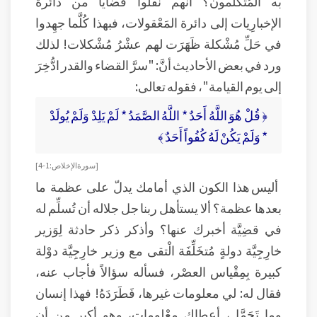
به المُتَكَلِّمون؟ أنَّهم نَقَلوا قضايا من دائرة
الإخبارِيات إلى دائرة المَعْقولات، فبهذا كُلَّما جهِدوا
في حَلِّ مُشْكلة ظَهَرَت لهم عشْرُ مُشْكلات! لذلك
ورد في بعض الأحاديث أنَّ: "سرَّ القضاء والقدر ادُّخِرَ
إلى يوم القيامة"، فقوله تعالى:
﴿ قُلْ هُوَ اللَّهُ أَحَدٌ * اللَّهُ الصَّمَدُ * لَمْ يَلِدْ وَلَمْ يُولَدْ
* وَلَمْ يَكُنْ لَهُ كُفُواً أَحَدٌ ﴾
[ سورة الإخلاص: 1-4 ]
أليس هذا الكون الذي أمامك يدلّ على عظمة ما
بعدها عظمة؟ ألا يستأهل ربنا جل جلاله أن تُسلِّم له
في قضِيَّة أخبرك عنها؟ وأذكر ذكر حادثة لِوَزير
خارِجِيَّة دولةٍ مُتخَلِّفَة الْتقى مع وزير خارِجِيَّة دوْلة
كبيرة بِمِقْياس العصْر، فسأله سؤالاً فأجاب عنه،
فقال له: لي معلومات غيرها، فَطَرَدَهُ! فهذا إنسان
وما تَحَمَّل، أعطاك معْلومات، وهو أكبر مِن أن