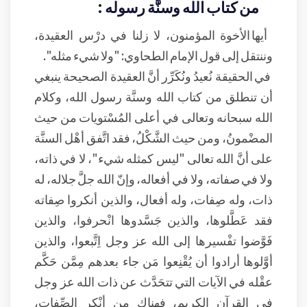
من كتاب الله وسنَّة رسوله :
أيها الأخوة المؤمنون، لا زلنا في درْس العقيدة،
وننتقل إلى قول الإمام الطحاوي: "ولا شيء مثله".
في الحقيقة نُعيدُ ونُكَرِّر أنَّ العقيدة الصحيحة ينبغي
أن تنطلق من كتاب الله وسنَّة رسول الله، وكلام
الله سبحانه وتعالى في أعلى المُسْتويات من حيث
المضْمونُ، ومن حيث الشَّكْلُ، فقد اتَّفق أهْل السنَّة
على أنَّ الله تعالى "ليس كمثله شيء"، لا في ذاته،
ولا في صفاته، ولا في أفعاله، وإنّ الله جلَّ جلاله، له
ذات، وله صِفات، وله أفعال، والذين أنكروا صِفاته
فقد عَطَّلوها، والذين جَسَّدوها انْحرفوا، والذين
فَوَّضوا تفْسيرها إلى الله عز وجل اِتَّبعوا، والذين
أوَّلوها أرادوا أن يُقْنِعوا مَن جاء بعدهم مِمَّن حَكَّم
عقْله في الآيات التي تتحَدَّث عن ذات الله عز وجل
في القرآن الكريم، فهناك من أنْكر الصِّفات،