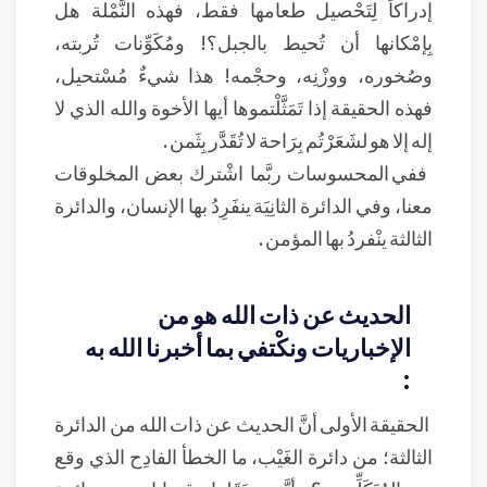
إدراكاً لِتَحْصيل طعامها فقط، فهذه النَّمْلة هل
بِإمْكانها أن تُحيط بالجبل؟! ومُكَوِّنات تُربته،
وصُخوره، ووزْنِه، وحجْمه! هذا شيءٌ مُسْتحيل،
فهذه الحقيقة إذا تَمَثَّلْتموها أيها الأخوة والله الذي لا
إله إلا هو لشَعَرْتُم بِرَاحة لا تُقَدَّر بِثَمن .
ففي المحسوسات ربَّما اشْترك بعض المخلوقات
معنا، وفي الدائرة الثانِيَة ينفَرِدُ بها الإنسان، والدائرة
الثالثة ينْفردُ بها المؤمن .
الحديث عن ذات الله هو من
الإخباريات ونكْتفي بما أخبرنا الله به
:
الحقيقة الأولى أنَّ الحديث عن ذات الله من الدائرة
الثالثة؛ من دائرة الغَيْب، ما الخطأ الفادِح الذي وقع