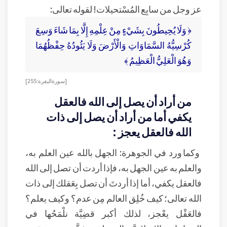
عز وجل من سابِع المُسْتحيلات! لقوله تعالى:
﴿ وَلَا يُحِيطُونَ بِشَيْءٍ مِنْ عِلْمِهِ إِلَّا بِمَا شَاءَ وَسِعَ
كُرْسِيُّهُ السَّمَاوَاتِ وَالْأَرْضَ وَلَا يَئُودُهُ حِفْظُهُمَا
وَهُوَ الْعَلِيُّ الْعَظِيمُ ﴾
[ سورة البقرة: 255 ]
من أراد أن يصل إلى الله فالعقل
يكفي أما من أراد أن يصل إلى ذات
الله فالعقل يعجز :
وكما ورد في الجوهرة: الجهل بالله عين العلم به،
والعلم به عين الجهل به، فإذا أردت أن تصل إلى الله
فالعقل يكفي، أما إذا أردتَ أن تصل بِعَقلك إلى ذات
الله تعالى؛ كيف خُلِق العالم مِن عدم؟ وكيف يعلم؟
فالعَقْل يعْجز، لذلك أكبر قضِيَّة نلْمَحُها في