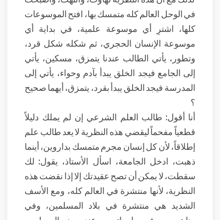
في الوحل العالم كله متمسك بها، افتح الموسوعات
كلها، اشترِ أي موسوعة علمية، في بداية أي
موسوعة الإنسان الحجري، ثم شكله شكل قرد،
وتطور، يأتي الطالب عندنا يتمزق، مسكين، يأتي
إلى الجامع فيجد الخلق يبدأ بآدم وحواء، يأتي إلى
المدرسة فيجد الخلق يبدأ بقرد، يتمزق، أيهما صحيح
؟
أنا أقول: طالب العلم الشرعي إن لم يملك دليلاً
قطعياً مفحماً ليقضي هذه النظرية لا يعد طالب علم
إطلاقاً، لأن كل إنسان مجرم متمسك بداروين، أينما
ذهبت، ادخل الجامعة، اسأل الأستاذ، يقول: لك
سقطت، لا يمكن أن تصح عقيدتك إلا إذا نقضت هذه
النظرية، لأنها منتشرة في العالم كله، ومع الأسف
الشديد هي منتشرة في بلاد المسلمين، وفي
مناهجهم، وفي جامعاتهم، وعند بعض المسلمين