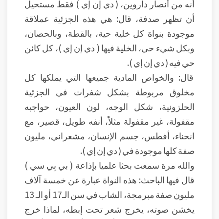
أنه من أنصار داروين، ( دي إن إي ) فقط مستحيل
أن تظهر صدفة، قال: هي هذه الجزئية عملاقة
موجودة بنواة كل خلية حية، بالقطة، وبالحصان،
وبكل شيء حي، الخلية فيها ( دي إن إي )، كل كائن
حي فيه ( دي إن إي ).
قال: والخواص المادية جميعها التي يملكها كل
مخلوق مربوطة بشكل شفرات في الجزئية
الحلزونية، شكل الوجه، لون العيون، حواجبه
مقفولة، غير مقفولة مثلاً، أنفه طويل، قصير، مع
انحناء، أفطس، جسم الإنسان، مشعراني، مليون
صفة كلها موجودة في ( دي إن إي ).
والله مرة سمعت بحثا علميا بإذاعة ( بي بِي سي )
قال فيها الباحث: هذه النواة عبارة عن خمسة آلاف
مليون صفة مبرمجة، الشاب في سن الـ17 أو الـ 13
يخشن صوته، يخرج شعر تحت إبطه، لماذا خرج