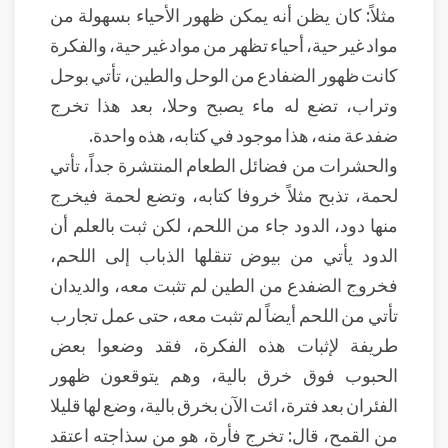
مثلاً: كان يظن أنه يمكن ظهور الأحياء بسهولة من
مواد غير حية، أحياء تظهر من مواد غير حية، والفكرة
كانت ظهور الضفادع من الوحل والطين، تأتي بوحل
وتراب، تضع له ماء يصبح وحلا، بعد هذا تخرج
ضفدعة منه، هذا موجود في كتابه، هذه واحدة.
والحشرات من فضائل الطعام المنتشرة جداً، تأتي
لحمة، تذبح مثلاً خروفا كتابه، وتضع لحمة فيخرج
منها دود، الدود جاء من اللحم، لكن ثبت بالعلم أن
الدود يأتي من بيوض تنقلها الذباب إلى اللحم،
فخروج الضفدع من الطين لم تثبت معه، والديدان
تأتي من اللحم أيضاً لم تثبت معه، حتى عمل تجارب
طريفة لإثبات هذه الفكرة، فقد وضعوا بعض
الحبوب فوق خرق بالية، وهم يتوقعون ظهور
الفئران بعد فترة، ائت الآن بخرق بالية، وضع لها قليلا
من القمح، قال: تخرج فأرة، هو من سذاجته اعتقد