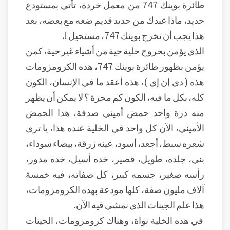
طائرة بوينك 747 من معمل خردة، تأتي بمستودع
حديد، ماذا عندك من حديد قديم ضعه مع بعضه، بعد
هذا يجب أن تخرج بوينك 747، مستحيل !.
الذي يؤمن بخروج خلية حية من أشياء غير حية، كمن
يؤمن بظهور طائرة بوينك 747، هذه الكرومزومات
هذه ( دي إن إي )، هذه أعقد ما في الإنسان، الكون
كله، بكل ما فيه، الكون كم مجرة ؟ لا يمكن أن يظهر
منه ذرة واحد حمض أميني صدفة، هذا الحمض
الأميني، الآن كل واحد في الخلية عنده هذا، يا ترى
شعره سبط، أجعد، أسود، عينه زرقة، بيضاء سوداء،
بني، جلده، طويل، قصير، خده أسيل، خده مدور،
رأسه صغير، جسمه كبير، كل صفاته، فيه خمسة
آلاف مليون صفة، كلها مودعة بهذه الكرومزومات،
هذا علم الجينات الذي نمشي فيه الآن.
في هذه الخلية نواة، وهناك كرومزومات، الجينات