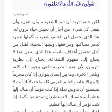
تَقُولُونَ عَلَى اللَّهِ مَا لَا تَعْلَمُونَ﴾
( سورة البقرة )
لكن حينما تريد أن تبيد الشعوب، وأن تقتل، وأن
تفعل كل شيء، من أجل أن تعيش حياة تروق له،
هذا الذي يحصل في العالم، شعوب بأكملها تدمر،
تُدمر مساكنها ومرافقها، وبنيتها التحتية، تُقتل من
أجل تحقيق أهداف مادية، هذا الذي يفعل هذا لا
يحتاج إلى مفهوم الشفاعة، يحتاج إلى نظرية
داروين، لأن هذه النظرية تلغي وجود الله كله،
وتلغي الآخرة، وما مِن إنسان يتوازن إذا كان مجرماً
إلا مع الإلحاد، والعالم الغربي كله ملحد، لأنك أنت لا
تستطيع أن تدوس نملة إذا كنت مؤمناً أن هناك إلهاً
عظيماً سيحاسبك، لا تستطيع أن تبيد شعبا بأكمله إذا
كنت تؤمن أن هناك إلهاً عظيم.
لذلك مع أن هذه النظرية تهاوت، وانتهت، وأصبحت