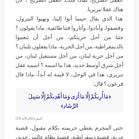
هناك عقلا تبريريا.
هذا الذي يقال حينما أتوا إلينا، ونهبوا البترول،
وقصفوا، وأبادوا، وأثاروا فتنا طائفية، ماذا يقولون ؟
جئنا من أجل حريتكم، من أجل أن تنعموا
بالديمقراطية، من أجل الحرية، ماذا يفعلون بلبنان ؟
من أجل حرية لبنان، من أجل مستقبل لبنان، من
أجل شرق أوسط جديد، هذا ما اسمه ؟ اسمه عقل
تبريري، هذا في الوحل، لا قيمة له أبداً، ماذا قال
فرعون ؟ قال:
﴿مَا أُرِيكُمْ إِلَّا مَا أَرَى وَمَا أَهْدِيكُمْ إِلَّا سَبِيلَ
الرَّشَادِ﴾
( سورة غافر الآية: 29 )
حتى المجرم يغطي جريمته بكلام مقبول، قضية
حرية، قضية ديمقراطية، قضية نظام عالمي جديد،