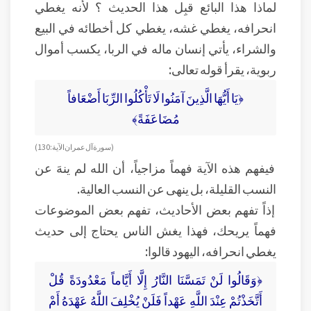
لماذا هذا البائع قبِل هذا الحديث ؟ لأنه يغطي
انحرافه، يغطي غشه، يغطي كل أخطائه في البيع
والشراء، يأتي إنسان ماله في الربا، يكسب أموال
ربوية، يقرأ قوله تعالى:
﴿يَا أَيُّهَا الَّذِينَ آمَنُوا لَا تَأْكُلُوا الرِّبَا أَضْعَافاً
مُضَاعَفَةً﴾
( سورة آل عمران الآية: 130 )
فيفهم هذه الآية فهماً مزاجياً، أن الله لم ينهَ عن
النسب القليلة، بل ينهى عن النسب العالية.
إذاً تفهم بعض الأحاديث، تفهم بعض الموضوعات
فهماً يريحك، فهذا يغش الناس يحتاج إلى حديث
يغطي انحرافه، اليهود قالوا:
﴿وَقَالُوا لَنْ تَمَسَّنَا النَّارُ إِلَّا أَيَّاماً مَعْدُودَةً قُلْ
أَتَّخَذْتُمْ عِنْدَ اللَّهِ عَهْداً فَلَنْ يُخْلِفَ اللَّهُ عَهْدَهُ أَمْ