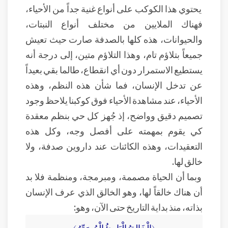
يحتوي هذا الكوكب على أنواع غنية جداً من الأحياء،
فهناك الملايين من مختلف أنواع النبتات،
والحيوانات، هذه كلها بالصدفة صارت حيث تعيش
جميعاً بتلاؤم تام، وهذا التلاؤم متين، إلى درجة أنه
يستطيع الاستمرار دون أي انقطاع، طالما بقي بعيداً
عن تدخل الإنسان، فما شأن هذه النظم، وهذه
الأحياء، عند مشاهدة الأحياء فوق كوكبنا يلاحظ وجود
تصميم دقيق وواضح، إذ جُهز كل حي بنظم معقدة
كي يقوم بمهمته على أفصل وجه، وكل هذه
التعقيدات، وهذه الكائنات عند داروين صدفة، ولا
خالق لها.
وبما أن الحياة مصممة، ومبرمجة، ومنظمة فلا بد
أن هناك خالقاً لها، وهو الخالق الذي عرف الإنسان
بذاته، منذ بداية التاريخ حتى الآن، وهو:
﴿الْخَالِقُ الْبَارِئُ الْمُصَوِّرُ﴾