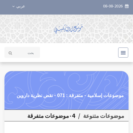
08-08-2026
عربي
موضوعات إسلامية - متفرقة : 071 - نقض نظرية داروين
موضوعات متنوعة
/
٠4موضوعات متفرقة