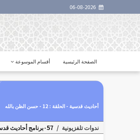
06-08-2026
الصفحة الرئيسية
أقسام الموسوعة
أحاديث قدسية - الحلقة : 12 - حسن الظن بالله
ندوات تلفزيونية
/
٠57برنامج أحاديث قدسية - قناة قطر