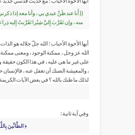
أيها الأخوة الأحباب ؛ مع حديث قدسي جديد عن
(( أَنا عند ظَنِّ عبدي بي ، وأنا معه إذا ذك
منه ، وإن تَقَرَّبَ إِليَّ شِبْرا تَقَرَّبتُ إِليه ذِر
أيها الأخوة الأحباب ؛ الله جلّ جلاله هو ال
الله عز وجل ، ممكنة الوجود ، ومعنى ممكنة ا
على غير ما هي عليه ، في هذا الكون حقيقة وا
، والمعيشة الضنك أن تغفل عنه ، فالإنسان حين
لذلك ما ظنك بالله ؟ في بعض الآيات الكريمة 
وفي آية ثانية :
﴿ الظَّانِّينَ بِاللّ