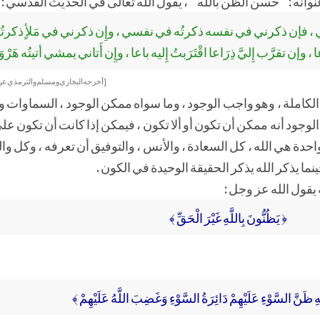
وانه : " حسن الظن بالله " ، يقول الله تعالى في الحديث القدسي :
رني ، فإن ذكرني في نفسه ذكرتُه في نفسي ، وإِن ذكرني في مَلأٍ ذكرتُه 
اعا ، وإن تقرَّب إِليَّ ذِرَاعا اقْتَرَبتُ إِليه باعا ، وإِن أَتاني يمشي أتيتُه هَرْوَ
[أخرجه البخاري ومسلم والترمذي عن أ
ذات الكاملة ، وهو واجب الوجود ، وما سواه ممكن الوجود ، السماوات
لوجود أنه ممكن أن تكون أو ألا تكون ، فيمكن إذا كانت أن تكون على
حدة هي الله ، كل السعادة ، والأنس ، والتوفيق أن تعرفه ، وكل والش
ما يذكر الله يذكر الحقيقة الوحيدة في الكون .
يقول الله عز وجل :
﴿ يَظُنُّونَ بِاللَّهِ غَيْرَ الْحَقِّ ﴾
َهِ ظَنَّ السَّوْءِ عَلَيْهِمْ دَائِرَةُ السَّوْءِ وَغَضِبَ اللَّهُ عَلَيْهِمْ ﴾