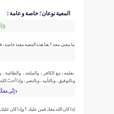
المعية نوعان ؛ خاصة و عامة :
(( أ
ما معنى معه ؟ هنا هذه المعية معية خاصة ، في
بعلمه ، مع الكافر ، والملحد ، والطاغية ، 
وبالتوفيق ، وبالتأييد ، وبالنصر ، وإذا أحبّ ال
﴿ إِنِّي مَعَكُمْ
إذا كان الله معك فمن عليك ؟ وإذا كان عليك