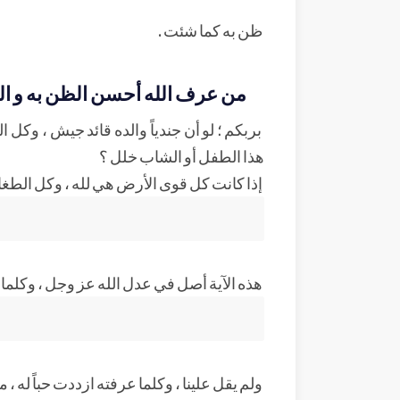
ظن به كما شئت .
من عرف الله أحسن الظن به و الت
بربكم ؛ لو أن جندياً والده قائد جيش ، وك
هذا الطفل أو الشاب خلل ؟
إذا كانت كل قوى الأرض هي لله ، وكل الطغاة 
هذه الآية أصل في عدل الله عز وجل ، وكلما
ولم يقل علينا ، وكلما عرفته ازددت حباً له 