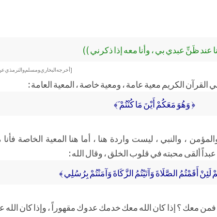
َنا عند ظَنِّ عبدي بي ، وأنا معه إذا ذكرني ))
[أخرجه البخاري ومسلم والترمذي عن أ
 القرآن الكريم معية عامة ، ومعية خاصة ، المعية العامة :
﴿ وَهُوَ مَعَكُمْ أَيْنَ مَا كُنْتُمْ َ﴾
والمؤمن ، والنبي ، ليست واردة هنا ، أما هنا المعية الخاصة فأنا
له عبداً ألقى محبته في قلوب الخلق ، وقال الله :
 لَئِنْ أَقَمْتُمُ الصَّلَاةَ وَآتَيْتُمُ الزَّكَاةَ وَآمَنْتُمْ بِرُسُلِي ﴾
 فمن معك ؟ إذا كان الله معك خدمك عدوك مقهوراً ، وإذا كان الله 