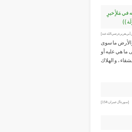
في مَلأٍ خيرٍ
لَة ))
بي هريرة رضي الله عنه ]
 والأرض ما سوى
 ما هي عليه أو
قاء ، و الهلاك
[ سورة آل عمران : 154]