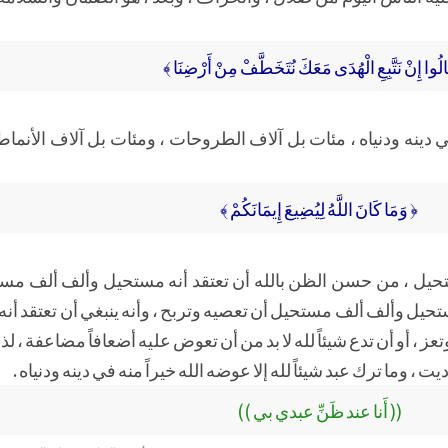
لُوا إِنْ نَتَّبِعِ الْهُدَى مَعَكَ نُتَخَطَّفْ مِنْ أَرْضِنَا ﴾
 في دينه ودنياه ، مئات بل آلاف الطروحات ، ومئات بل آلاف الأنماط
﴿ وَمَا كَانَ اللَّهُ لِيُضِيعَ إِيمَانَكُمْ ﴾
حيل ، من حسن الظن بالله أن تعتقد أنه مستحيل وألف ألف مس
حيل وألف ألف مستحيل أن تعصيه وتربح ، وأنه ينبغي أن تعتقد أن
 ، أو أن تدع شيئاً لله لا بد من أن تعوض عليه أضعافاً مضاعفة ، ل
ت ، وما ترك عبد شيئاً لله إلا عوضه الله خيراً منه في دينه ودنياه .
(( أَنا عند ظَنِّ عبدي بي ))