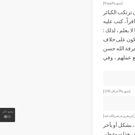
[ سورة الفتح : 6]
 ترتكب الكبائر
فراً ، كتب عليه
 يعلم ، لذلك :
ويكون على خلاف
معرفة الله حسن
ع عملهم ، وفي
[ سورة الأعراف : 128]
وضع داكن
بي هريرة رضي الله عنه ]
، بشكل أو بآخر
ة ، هذا سوء ظن