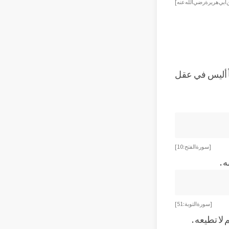
أبي هريرة رضي الله عنه]
اً أليس في عقل
[ سورة الفتح : 10]
 .
[ سورة التوبة : 51]
لا تطيعه .