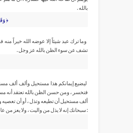
بالله .
﴿ وَقَا
وما ترك عبد شيئاً إلا عوضه الله خيراً منه
تشف عن سوء الظن بالله عز وجل .
ليضيع إيمانكم هذا مستحيل وألف ألف مست
فتخسر ، ومن حسن الظن بالله تعتقد أنه مست
ألف مستحيل أن تطيعه وتذل ، أو أن تعصيه وتعز
: سبحانك إنه لا يذل من واليت ، ولا يعز من عادي