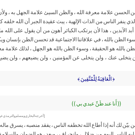
 الحسن علامة معرفة الله ، والظن السيئ علامة الجهل به ، ولأن
لذي ينفر الناس من الذات الإلهية ، يبث عقيدة الجبر أن الله خلقه كا
الآبدين ، هذا لأن يرتكب الكبائر أهون من أن يقول على الله ما لا
سوء الظن بالله ، في علاقاتنا الاجتماعية قد تحسن الظن بإنسان 
الظن بالله هو الحقيقة ، وسوء الظن بالله هو الجهل ، لذلك علامة 
لن يتخلى عنك ، ولن يتخلى عن المؤمنين ، ولن يضيعهم ، ولن يضي
﴿ الْعَاقِبَةُ لِلْمُتَّقِينَ ﴾
(( أَنا عند ظَنِّ عبدي بي ))
[أخرجه البخاري ومسلم والترمذي عن أ
بيّن لك أنه إذا أطاع الله تخطفه الناس ، يفقد منصبه ، يسرق ماله 
ليه الناس اليوم من ضلال ، وانحراف ، وبعد ، هو الضمان والسلام