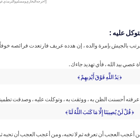
[أخرجه البخاري ومسلم والترمذي عن 
وكل عليه :
ل الرتب بالجيش بإمرة والده ، إن هدده عريف فارتعدت فرائصه خوف
عصي بيد الله ، فأي تهديد جاءك .
﴿ يَدُ اللَّهِ فَوْقَ أَيْدِيهِمْ ﴾
 عرفته أحسنت الظن به ، ووثقت به ، وتوكلت عليه ، وصدقت تطمينه
﴿ قُلْ لَنْ يُصِيبَنَا إِلَّا مَا كَتَبَ اللَّهُ لَنَا ﴾
، من أعجب العجب أن تعرفه ثم لا تحبه، ومن أعجب العجب أن تحبه ثم 