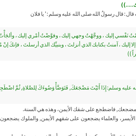
....))
ل : قال رسولُ الله صلى الله عليه وسلم : ' يا فلان
لَمْتُ نَفْسي إليك ، ووجَّهْتُ وجهي إليك ، وفوَّضْتُ أمْري إليك ، وألجَأْ
 منك إلا إليك ، آمنتُ بكتابك الذي أنزلتَ ، وبنبيِّك الذي أرسلتَ ، فإنكَ إنْ 
ً ))
م: إِذَا أَتَيْتَ مَضْجَعَكَ, فَتَوَضَّأْ وَضُوءَكَ لِلصَّلاةِ, ثُمَّ اضْطَجِع
ى مضجعك, فاضطجع على شقك الأيمن، وهذه هي السنة.
م الأيسر، والعلماء يضجعون على شقهم الأيمن, والملوك يضجعو
لى شقه الأيمن, يكون أسرع بكثير، وأن الذي يضجع على ظهره, رب