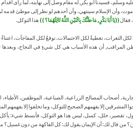
يه وسلم، فسيدنا أبو بكر, له مقام وصل إلى نهايته، لما رأى أقدا
 موت، وأن الإسلام سينتهي، وأن أحدهم لو نظر إلى موطئ قدمه لرآن
، فقال
((يَا أَبَا بَكْرٍ, مَا ظَنُّكَ بِاثْنَيْنِ اللَّهُ ثَالِثُهُمَا؟ ))
هذا التوكل.
كل الثغرات، تغطيةٌ لكل الاحتمالات، توقعٌ لكل المفاجآت، اعتناءٌ ب
ن المراقب, أن هذه الأسباب هي كل شيءٍ في النجاح، وبعدها 
رية، أصحاب المصالح الزراعية، الصناعية، الموظفين، الأطباء، ال
 المشرقين إلا بفهمهم الصحيح للتوكل، وما تخلفوا إلا بفهمهم الم
مول، تقصير، خلل، كسل، ليس هذا هو التوكل، فأبسط شيء: يأكل
ن؟ من قال لك: أن الإيمان يقول لك: كل الفاكهة من دون غسيل؟ م