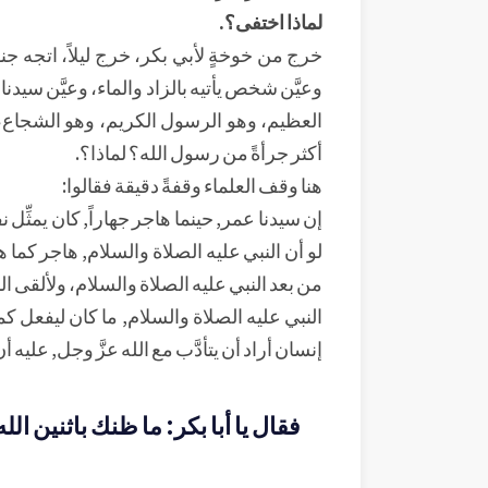
لماذا اختفى؟.
خرج من خوخةٍ لأبي بكر، خرج ليلاً، اتجه جنو
وعيَّن شخص يأتيه بالزاد والماء، وعيَّن سيدن
العظيم، وهو الرسول الكريم، وهو الشجاع،
أكثر جرأةً من رسول الله؟ لماذا؟.
هنا وقف العلماء وقفةً دقيقة فقالوا:
إن سيدنا عمر, حينما هاجر جهاراً, كان يمثِّ
لو أن النبي عليه الصلاة والسلام, هاجر كما
من بعد النبي عليه الصلاة والسلام، ولألقى ا
النبي عليه الصلاة والسلام, ما كان ليفعل كم
إنسان أراد أن يتأدَّب مع الله عزَّ وجل, عليه 
فقال يا أبا بكر: ما ظنك باثنين الله