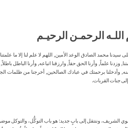
اللـه الرحمـن الرحيـم
 سيدنا محمد الصادق الوعد الأمين, اللهم لا علم لنا إلا ما علمتنا 
نا, وزدنا علماً, وأرنا الحق حقاً, وارزقنا اتباعه, وأرنا الباطل باطلاً, 
ه, وأدخلنا برحمتك في عبادك الصالحين, أخرجنا من ظلمات الج
لى جنات القربات.
وي الشريف، وننتقل إلى بابٍ جديد: هو باب التوكُّل، والتوكل موضو