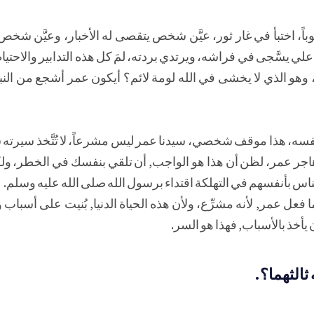
باً، اختبأ في غار ثور، عيَّن شخص يتقصى له الأخبار، وعيَّن شخص ي
ا علي يسَّجى في فراشه، ويرتدي بردته، لمَ كل هذه التدابير والاحتي
 وهو الذي لا يخشى في الله لومة لائم؟ أيكون عمر أشجع من الن
ل نفسه، هذا موقف شخصي، سيدنا عمر ليس مشرعاً، لا تُتَّخذ سيرته 
 هاجر عمر، لظن أن هذا هو الواجب, أن تلقي بنفسك في الخطر، ولك
لناس بأنفسهم في التهلكة اقتداء برسول الله صلى الله عليه وسلم.
ا فعل عمر, لأنه مشرِّع، ولأن هذه الحياة الدنيا, بُنيت على أسباب 
أن يأخذ بالأسباب, فهذا هو السر.
 ثالثهما؟.