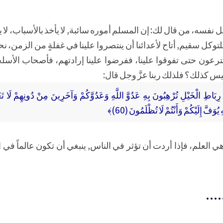
ل نفسه، من قال لك: إن المسلم أموره سائبة, لا يأخذ بالأسباب، لا
ٌ للتوكل سقيم, أتاح لأعدائنا أن ينتصروا علينا في غفلةٍ من الزمن،
ترعون حتى تفوقوا علينا، ففرضوا علينا إرادتهم، فأصحاب الأسلح
يس كذلك؟ فلذلك ربنا عزَّ وجل قال:
ِبَاطِ الْخَيْلِ تُرْهِبُونَ بِهِ عَدُوَّ اللَّهِ وَعَدُوَّكُمْ وَآخَرِينَ مِنْ دُونِهِمْ لَا تَعْل
فَّ إِلَيْكُمْ وَأَنْتُمْ لَا تُظْلَمُونَ (60)﴾
 العلم، فإذا أردت أن تؤثر في الناس, ينبغي أن تكون عالماً في 
...