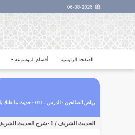
06-08-2026
الصفحة الرئيسية
أقسام الموسوعة
رياض الصالحين - الدرس : 011 - حديث ما ظنك باثنين الله ثالثهما – جوهر التوكل – صور من مواقف أبي بكر رضي الله عنه1.
الحديث الشريف / ٠1شرح الحديث الشريف