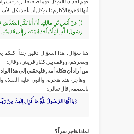
فهم أجدادنا التوكُّل فهماً صحيحاً، رفرفت رايا
أيها الإخوة الأكارم؛ التوكل أن تأخذ بكل ال
(( عَنْ أَنَسِ بْنِ مَالِكٍ, أَنَّ أَبَا بَكْرٍ الصِّدِّيقَ
رَسُولَ اللَّهِ, لَوْ أَنَّ أَحَدَهُمْ نَظَرَ إِلَى قَدَمَيْهِ, 
هنا سؤال، هذا السؤال دقيق جداً: كلكم ي
وبصرهم، ووقف بين كفار قريش، وقال:
من أراد أن تثكله أمه, فليحقني إلى هذا الواد
وهاجر، هذه هجرة، والنبي عليه الصلاة 
بالعصمة, قال تعالى:
﴿ يَا أَيُّهَا الرَّسُولُ بَلِّغْ مَا أُنْزِلَ إِلَيْكَ مِنْ رَب
لماذا هاجر سراً؟.