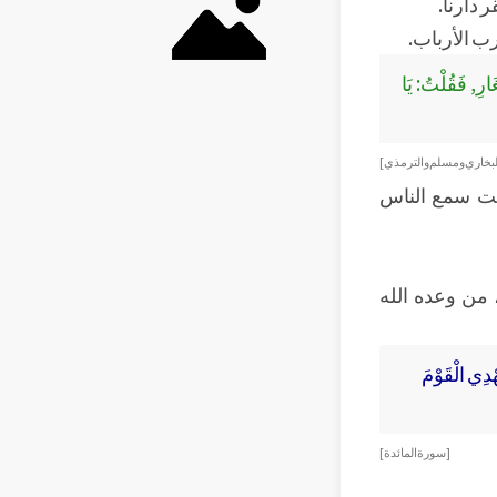
 دارنا.
رب الأرباب.
ارِ, فَقُلْتُ: يَا
لبخاري ومسلم والترمذي ]
تحت سمع الناس
 من وعده الله
يَهْدِي الْقَوْمَ
[ سورة المائدة ]