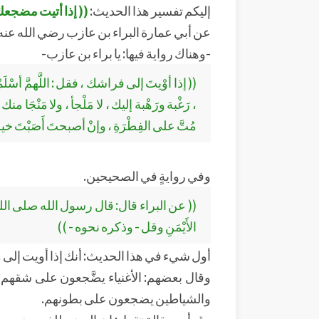
إليكم تفسير هذا الحديث:
(( إذا أتيت مضجعك.
عن أبي عمارة البراء بن عازب رضي الله عنه قا
-وهناك رواية فيها: يا براء بن عازب-
(( إذا أوْيتَ إلى فراشك ، فقل : اللَّهمَّ أسْ
، رَغْبة ورَهْبة إليك ، لا مَلْجأ ، ولا مَنْجَا
مُتَّ على الفِطْرَةِ ، وإنْ أصبحتَ أَصَبْتَ خيرا
وفي روايةٍ في الصحيحين.
(( عن البراء قال: قال رسول الله صلى الله عليه وسل
الأَيْمَنِ وقل - وذكره نحوه - ))
أول شيء في هذا الحديث: أنك إذا أويت إل
وقال بعضهم: الأغنياء يضَّجعون على شقه
والشياطين يضجعون على بطونهم.
وقرأت مقالة تقول: إن الهضم للذي يضجع ع