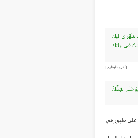
تُ ظَهْري إليك
مُتَّ في ليلتك
[ أخرجه البخاري ]
ْ عَلَى شِقِّكَ
ن على ظهورهم,
ما دخل الهواء