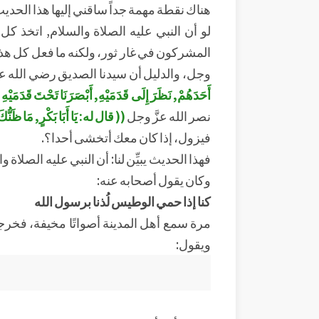
هناك نقطة مهمة جداً ساقني إليها هذا الحدي
لو أن النبي عليه الصلاة والسلام, اتخذ كل
المشركون في غار ثور، ولكنه ما فعل كل هذه ال
وجل، والدليل أن سيدنا الصديق رضي الله عن
أَحَدَهُمْ, نَظَرَ إِلَى قَدَمَيْهِ, أَبْصَرَنَا تَحْتَ قَدَمَيْه
نصر الله عزَّ وجل
(( قال له: يَا أَبَا بَكْرٍ, مَا ظَنُّكَ ب
فيزول، إذا كان معك أتخشى أحدا؟.
فهذا الحديث يبيِّن لنا: أن النبي عليه الصلاة 
وكان يقول أصحابه عنه:
كنا إذا حمي الوطيس لُذنا برسول الله
مرة سمع أهل المدينة أصواتًا مخيفة، فخرجو
ويقول: