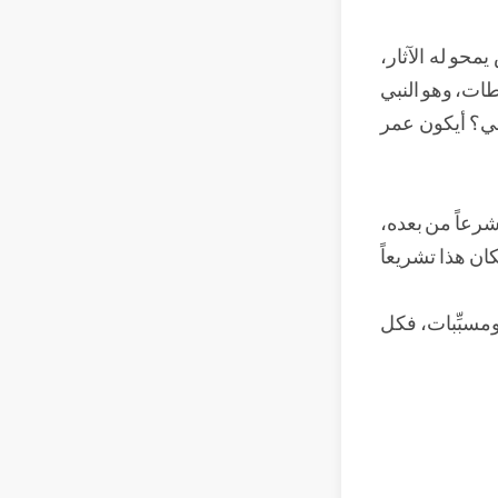
محو له الآثار،
اطات، وهو النبي
بي؟ أيكون عمر
شرعاً من بعده،
ان هذا تشريعاً
ومسبِّبات، فكل