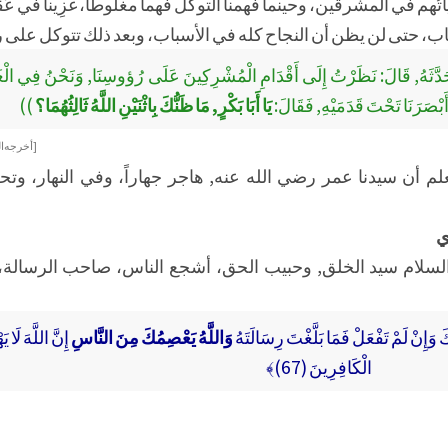
تُهم في المشرقين، وحينما فهمنا التوكل فهماً مغلوطاً، غُزِينا في عُقر
أسباب، حتى لن يظن أن النجاح كله في الأسباب، وبعد ذلك تتوكل على 
 حَدَّثَهُ, قَالَ: نَظَرْتُ إِلَى أَقْدَامِ الْمُشْرِكِينَ عَلَى رُؤوسِنَا, وَنَحْنُ فِي الْغَ
أَبْصَرَنَا تَحْتَ قَدَمَيْهِ, فَقَالَ:
يَا أَبَا بَكْرٍ, مَا ظَنُّكَ بِاثْنَيْنِ اللَّهُ ثَالِثُهُمَا؟
))
[ أخرجه ا
علم أن سيدنا عمر رضي الله عنه, هاجر جهاراً، وفي النهار، و
ي
والسلام سيد الخلق, وحبيب الحق، أشجع الناس، صاحب الرسالة،
ِّكَ وَإِنْ لَمْ تَفْعَلْ فَمَا بَلَّغْتَ رِسَالَتَهُ
وَاللَّهُ يَعْصِمُكَ مِنَ النَّاسِ
إِنَّ اللَّهَ لَا 
الْكَافِرِينَ (67)﴾