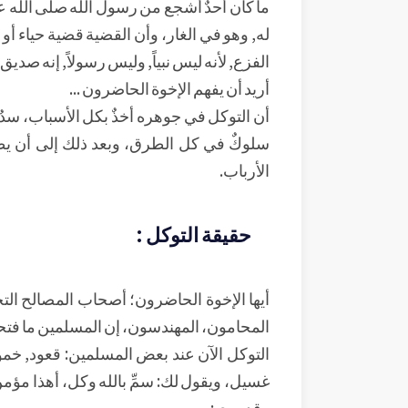
ما كان أحدٌ أشجع من رسول الله صلى الله عل
له, وهو في الغار، وأن القضية قضية حياء أو
الفزع, لأنه ليس نبياً, وليس رسولاً, إنه صديق
أريد أن يفهم الإخوة الحاضرون ...
أن التوكل في جوهره أخذٌ بكل الأسباب، سدٌ ل
سلوكٌ في كل الطرق، وبعد ذلك إلى أن يظ
الأرباب.
حقيقة التوكل :
أيها الإخوة الحاضرون؛ أصحاب المصالح التجا
المحامون، المهندسون، إن المسلمين ما فتحوا
التوكل الآن عند بعض المسلمين: قعود, خ
غسيل، ويقول لك: سمِّ بالله وكل، أهذا مؤم
وقد روي: