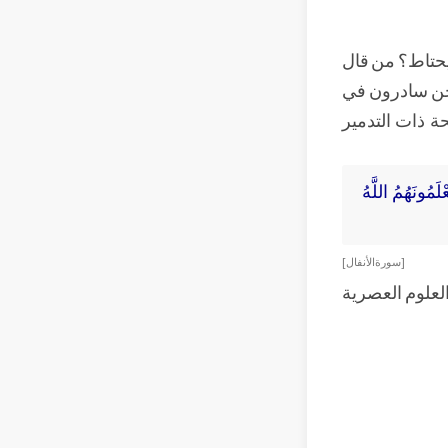
 يحتاط؟ من قال
 نحن سادرون في
ة ذات التدمير
َمُونَهُمُ اللَّهُ
[ سورة الأنفال ]
العلوم العصرية