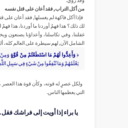
من أكل التراب, فقد أعان على قتل نفسه
فإذا أكل فاكهة لم يغسلها, فقد أعان على قت
لك ذلك؟ هذا فهمٌ أوردنا ما أوردنا، هذا فهم
غفلتنا، وفي تكاسلنا، وأعداؤنا يصنعون ويخ
الشامل الآن, لهم سيطرة على العالم كله، أل
﴿
وَأَعِدُّوا لَهُمْ مَا اسْتَطَعْتُمْ مِنْ قُوَّةٍ
وَمِنْ ر
يَعْلَمُهُمْ وَمَا تُنْفِقُوا مِنْ شَيْءٍ فِي سَبِيلِ اللَّهِ يُوَ
ولكل عصرٍ له قوته، وكأن قوة هذا العصر هي
التي يعظمها الناس.
يا براء إذا أويت إلى فراشك فقل..