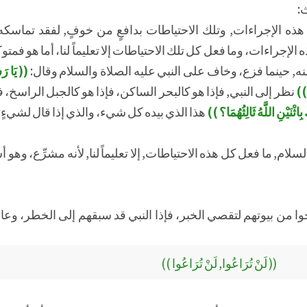
ث:
 هذه الإجراءات, وتلك الاحتياطات بدافعٍ من خوفٍ, لفقد تماسكه
إجراءات، وما فعل كل تلك الاحتياطات إلا تعليماً لنا، أما هو فمتوكل
ه, حينما فزع، وخاف على النبي عليه الصلاة والسلام وقال:
(( يَا رَس
ِ ))
نظر إلى النبي, فإذا هو كالبحر الساكن، فإذا هو كالجبل الراسخ، ف
ِاثْنَيْنِ اللَّهُ ثَالِثُهُمَا؟ ))
هذا الذي بيده كل شيء، والذي إذا قال لشيءٍ
والسلام, ما فعل كل هذه الاحتياطات, إلا تعليماً لنا, لأنه مشرِّع، وه
ا من بيوتهم لتقصي الخبر، فإذا النبي قد سبقهم إلى الخطر، وعاد
(( لَنْ تُرَاعُوا, لَنْ تُرَاعُوا ))