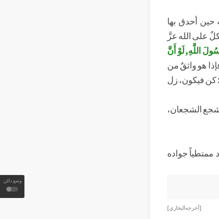
 حين أحدق بها
ٌ على الله عزَّ
ُولَ اللَّهِ, لَوْ أَنَّ
إذا هو واثقٌ من
: كن فيكون، زل
و أشجع الشجعان،
 ممتطياً جواده
وضع داكن
[ أخرجه البخاري ]