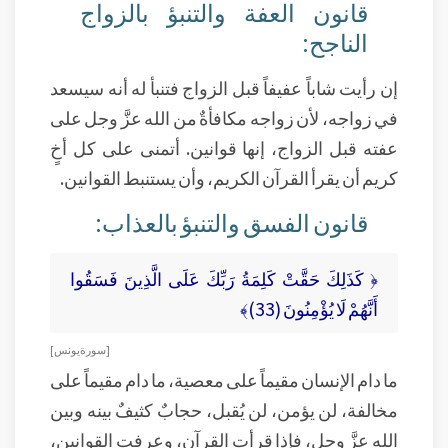
قانون العفة والتنبؤ بالزواج
الناجح:
إن رأيت شاباً عفيفاً قبل الزواج فتنبأ له أنه سيسعد
في زواجه، لأن زواجه مكافأةٌ من الله عزَّ وجل على
عفته قبل الزواج، إنها قوانين. أتمنى على كل أخٍ
كريم أن يقرأ القرآن الكريم، وأن يستنبط القوانين.
قانون الفسق والتنبؤ بالعذاب:
﴿ كَذَلِكَ حَقَّتْ كَلِمَةُ رَبِّكَ عَلَى الَّذِينَ فَسَقُوا
أَنَّهُمْ لَا يُؤْمِنُونَ (33)﴾
[ سورة يونس ]
ما دام الإنسان مقيماً على معصية، ما دام مقيماً على
مخالفة، لن يؤمن، لن يُقبل، حجابٌ كثيفٌ بينه وبين
الله عزَّ وجل، فإذا قرأت القرآن، وعرفت القوانين،