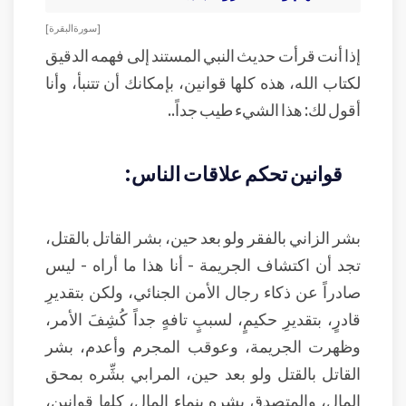
[ سورة البقرة ]
إذا أنت قرأت حديث النبي المستند إلى فهمه الدقيق
لكتاب الله، هذه كلها قوانين، بإمكانك أن تتنبأ، وأنا
أقول لك: هذا الشيء طيب جداً..
قوانين تحكم علاقات الناس:
بشر الزاني بالفقر ولو بعد حين، بشر القاتل بالقتل،
تجد أن اكتشاف الجريمة - أنا هذا ما أراه - ليس
صادراً عن ذكاء رجال الأمن الجنائي، ولكن بتقديرِ
قادرٍ، بتقديرِ حكيمٍ، لسببٍ تافهٍ جداً كُشِفَ الأمر،
وظهرت الجريمة، وعوقب المجرم وأعدم، بشر
القاتل بالقتل ولو بعد حين، المرابي بشِّره بمحق
المال، والمتصدق بشره بنماء المال، كلها قوانين،