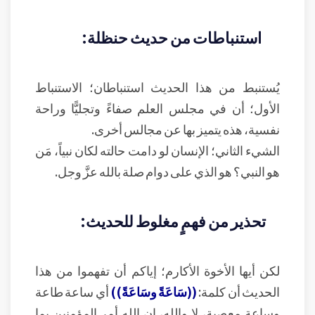
استنباطات من حديث حنظلة:
يُستنبط من هذا الحديث استنباطان؛ الاستنباط
الأول؛ أن في مجلس العلم صفاءً وتجليًّا وراحة
نفسية، هذه يتميز بها عن مجالس أخرى.
الشيء الثاني؛ الإنسان لو دامت حالته لكان نبياً، مَن
هو النبي؟ هو الذي على دوام صلة بالله عزَّ وجل.
تحذير من فهمٍ مغلوط للحديث:
لكن أيها الأخوة الأكارم؛ إياكم أن تفهموا من هذا
الحديث أن كلمة:
((سَاعَةً وسَاعَةً))
أي ساعة طاعة
وساعة معصية، لا والله، إن الله أمر المؤمنين بما