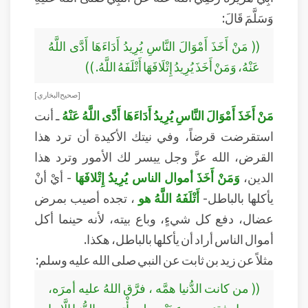
وَسَلَّمَ قَالَ:
(( مَنْ أَخَذَ أَمْوَالَ النَّاسِ يُرِيدُ أَدَاءَهَا أَدَّى اللَّهُ
عَنْهُ، وَمَنْ أَخَذَ يُرِيدُ إِتْلَافَهَا أَتْلَفَهُ اللَّهُ. ))
[ صحيح البخاري ]
مَنْ أَخَذَ أَمْوَالَ النَّاسِ يُرِيدُ أَدَاءَهَا أَدَّى اللَّهُ عَنْهُ
ـ أنت
استقرضت قرضاً، وفي نيتك الأكيدة أن ترد هذا
القرض، الله عزَّ وجل ييسر لك الأمور وترد هذا
الدين،
وَمَنْ أَخَذَ أموال الناس يُرِيدُ إِتْلافَهَا
- أيْ أنْ
يأكلها بالباطل-
أَتْلَفَهُ اللَّهُ هو
، تجده أصيب بمرض
عضال، دفع كل شيءٍ، وباع بيته، لأنه حينما أكل
أموال الناس أراد أن يأكلها بالباطل، هكذا.
مثلاً عن زيد بن ثابت عن النبي صلى الله عليه وسلم:
(( من كانت الدُّنيا همَّه ، فرَّق اللهُ عليه أمرَه،