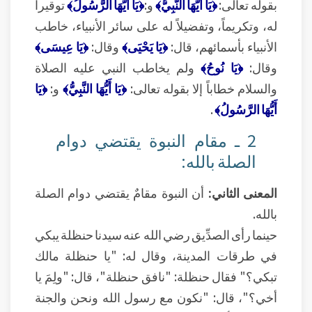
بقوله تعالى:
﴿يَا أَيُّهَا النَّبِيُّ﴾
و:
﴿يَا أَيُّهَا الرَّسُولُ﴾
توقيراً
له، وتكريماً، وتفضيلاً له على سائر الأنبياء، خاطب
الأنبياء بأسمائهم، قال:
﴿يَا يَحْيَى﴾
وقال:
﴿يَا عِيسَى﴾
وقال:
﴿يَا نُوحُ﴾
ولم يخاطب النبي عليه الصلاة
والسلام خطاباً إلا بقوله تعالى:
﴿يَا أَيُّهَا النَّبِيُّ﴾
و:
﴿يَا
أَيُّهَا الرَّسُولُ﴾
.
2 ـ مقام النبوة يقتضي دوام
الصلة بالله:
المعنى الثاني:
أن النبوة مقامٌ يقتضي دوام الصلة
بالله.
حينما رأى الصدِّيق رضي الله عنه سيدنا حنظلة يبكي
في طرقات المدينة، وقال له: "يا حنظلة مالك
تبكي؟" فقال حنظلة: "نافق حنظلة"، قال: "ولِمَ يا
أخي؟"، قال: "نكون مع رسول الله ونحن والجنة