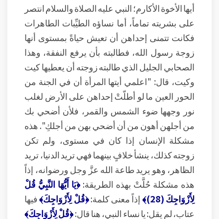
أيها الأخوة الأكارم؛ النبي عليه الصلاة والسلام انتصر
على بشريته تماماً، أما نساؤه الطيِّبات الطاهرات
فكانت تتمنى إحداهن أن تعيش حياةً بمستوى أنها
زوجة رسول الله، فطالبته بأن يرفع النفقة، وهذا
الصحابي الجليل الذي طالبته زوجته أن يعطيها كيت
وكيت، قال: "اعلمي أيتها المرأة أن في الجنة من
الحور العين ما لو أطلّتْ إحداهن على الأرض لغلب
نور وجهها ضوء الشمس والقمر، فلأن أضحي بك
من أجلهن أهون من أن أضحي بهن من أجلكِ". هذه
مشكلة الإنسان إذا كان في مستوى، ولم تكن
زوجته كذلك، ينشأ خلافٍ بينهما فهي تريد الدنيا، تريد
الظاهر، وهو يريد طاعة الله عزَّ وجل ورضوانه، إذاً
هذه مشكلة حُلَّتْ بهذه الطريقة:
﴿يَا أَيُّهَا النَّبِيُّ قُلْ
لِأَزْوَاجِكَ (28)﴾
إذاً معنى كلمة:
﴿قُلْ لِأَزْوَاجِكَ﴾
فيها
عتاب، لم يقل: يا نساء النبي، هنا قال:
﴿قُلْ لِأَزْوَاجِكَ﴾