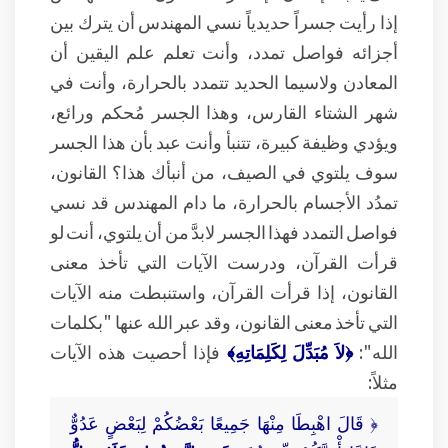
إذا رأيت جسراً حديدياً نسي المهندس أن يترك بين
أجزائه فواصل تمدد، وأنت تعلم علم اليقين أن
المعادن ولاسيما الحديد تتمدد بالحرارة، وأنت في
شهر الشتاء القارس، وهذا الجسر مُحكم ورائع،
ويؤدي وظيفة كبيرة، تتنبأ وأنت عبد بأن هذا الجسر
سوف يلتوي في الصيف، من أنبأك هذا؟ القانون،
تمدُد الأجسام بالحرارة، ما دام المهندس قد نسي
فواصل التمدد فهذا الجسر لابدَّ من أن يلتوي، أنت لو
قرأت القرآن، ودرست الآيات التي تأخذ معنى
القانون، إذا قرأت القرآن، واستنبطت منه الآيات
التي تأخذ معنى القانون، وقد عبر الله عنها "بكلمات
الله":
﴿لاَ مُبَدِّلَ لِكَلِمَاتِهِ﴾
فإذا أحصيت هذه الآيات
مثلاً:
﴿ قَالَ اهْبِطَا مِنْهَا جَمِيعًا بَعْضُكُمْ لِبَعْضٍ عَدُوٌّ