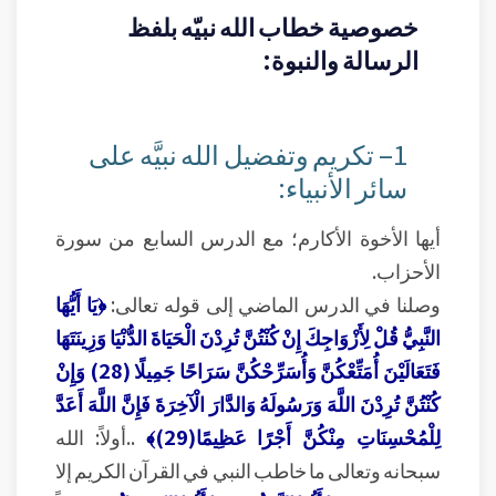
خصوصية خطاب الله نبيّه بلفظ
الرسالة والنبوة:
1– تكريم وتفضيل الله نبيَّه على
سائر الأنبياء:
أيها الأخوة الأكارم؛ مع الدرس السابع من سورة
الأحزاب.
وصلنا في الدرس الماضي إلى قوله تعالى:
﴿يَا أَيُّهَا
النَّبِيُّ قُلْ لِأَزْوَاجِكَ إِنْ كُنْتُنَّ تُرِدْنَ الْحَيَاةَ الدُّنْيَا وَزِينَتَهَا
فَتَعَالَيْنَ أُمَتِّعْكُنَّ وَأُسَرِّحْكُنَّ سَرَاحًا جَمِيلًا (28) وَإِنْ
كُنْتُنَّ تُرِدْنَ اللَّهَ وَرَسُولَهُ وَالدَّارَ الْآخِرَةَ فَإِنَّ اللَّهَ أَعَدَّ
لِلْمُحْسِنَاتِ مِنْكُنَّ أَجْرًا عَظِيمًا(29)﴾
..أولاً: الله
سبحانه وتعالى ما خاطب النبي في القرآن الكريم إلا