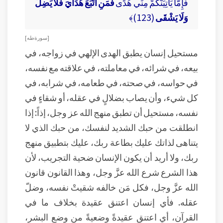
فَإِمَّا يَأْتِيَنَّكُمْ مِنِّي هُدًى
فَمَنِ اتَّبَعَ هُدَايَ فَلَا يَضِلُّ
وَلَا يَشْقَى
(123)﴾
[ سورة طه ]
مستحيل إنسان يطبق الهدى الإلهي في زواجه، في
بيعه، في شرائه، في معاملته، في علاقته مع نفسه،
في حواسه، في صحته، في طعامه، في شرابه، في
كل شيء، وأن يصاب بضلالٍ في عقله، أو شقاءٍ في
نفسه، مستحيل أن تطبق منهج الله عز وجل، إذاً: إذا
انطلقت من حبك الشديد لنفسك، من حبك الذي لا
يتناهى لذاتك عليك بطاعة ربك، عليك بتطبيق منهج
ربك، ولا أريد أن يكون الإنسان ضحية التجريب، لأن
هذا الشرع شرع الله عزَّ وجل، وهذا القانون قانون
الله عزَّ وجل، فكل مَن خالفه شقيتْ نفسه، وضلّ
عقله. فأي إنسان اعتنق عقيدة بخلاف ما في
القرآن، أي اعتنق عقيدةً وضعيةً من وضع البشر،