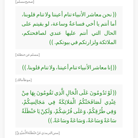
[ صحيح مسلم ]
(( نحن معاشر الأنبياء تنام أعيننا ولا تنام قلوبنا،
أما أنتم يا أخي فساعةٌ وساعة، لو بقيتم على
الحال التي أنتم عليها عندي لصافحتكم،
الملائكة ولزارتكم في بيوتكم. ))
[ مسلم عن حنظلة ]
(( إنا معاشر الأنبياء تنام أعيننا، ولا تنام قلوبنا. ))
[ موطأ مالك ]
(( لَوْ تَدُومُونَ عَلَى الْحَالِ الَّذِي تَقُومُونَ بِهَا مِنْ
عِنْدِي لَصَافَحَتْكُمُ الْمَلائِكَةُ فِي مَجَالِسِكُمْ،
وَفِي طُرُقِكُمْ، وَعَلَى فُرُشِكُمْ، وَلَكِنْ يَا حَنْظَلَةُ
سَاعَةً وَسَاعَةً، وَسَاعَةً وسَاعَةً. ))
[ سنن الترمذي عَنْ حَنْظَلَةَ الأُسَيِّدِيِّ ]