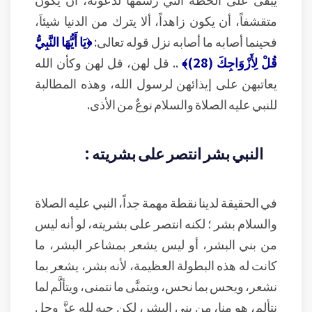
متقشفاً، أن يكون زاهداً، ألا يترك من الدنيا شيئاَ،
فحينما أصابه ما أصابه نزل قوله تعالى:
﴿يَا أَيُّهَا النَّبِيُّ
قُلْ لِأَزْوَاجِكَ (28)﴾
.. قل لهن، قل لهن وكأن الله
يعاتبهن على إيذائهن لرسول الله، وهذه المطالبة
للنبي عليه الصلاة والسلام نوعٌ من الأذى.
النبي بشر انتصر على بشريته :
في الحقيقة لدينا نقطة مهمة جداً، النبي عليه الصلاة
والسلام بشر ؛ لكنه انتصر على بشريته، لو أنه ليس
من بني البشر، أو ليس يشعر بمشاعر البشر، ما
كانت له هذه البطولة العظيمة، لأنه بشر، يشعر بما
نشعر، ويحس بما نحس، ويتمنَّى ما نتمنى، ويتألَّم لما
نتألم، هو منا، من بني البشر، لكن حبه لله عزَّ وجل