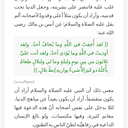
غلب عليه فانتصر على بشريته، وجعل الدنيا تحت
قدميه، وأراد أن يكون مثلاً أعلى وقدوةً لأصحابه. ألم
يقل عليه الصلاة والسلام: عن أنس بن مالك رضي
الله عنه:
(( لقد أُخِفتُ في اللَّهِ وما يُخافُ أحدٌ، ولقد
أوذيتُ في اللَّهِ وما يُؤذى أحدٌ، ولقد أتت عليَّ
ثلاثونَ من بينِ يومٍ وليلةٍ وما لي ولبلالٍ طعامٌ
يأْكلُهُ ذو كبدٍ إلاَّ شيءٌ يواريهِ إبطُ بلالٍ. ))
[ صحيح الترمذي ]
معنى ذلك أن النبي عليه الصلاة والسلام أراد أن
يكون متقشفاً، أراد أن يكون بعيداً عن مباهج الدنيا،
لئلا يدخل على نفس أصحابه أنّ هذه الدعوة فيها
مغانم كثيرة، وفيها مكتسبات، ولو بالغ الإنسان
الداعية في رفاهيَّته لظنّ الناس به الظنون.