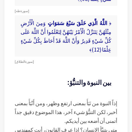
[ سورة طه ]
﴿
اللَّهُ الَّذِي خَلَقَ سَبْعَ سَمَوَاتٍ
وَمِنَ الْأَرْضِ
مِثْلَهُنَّ يَتَنَزَّلُ الْأَمْرُ بَيْنَهُنَّ لِتَعْلَمُوا أَنَّ اللَّهَ عَلَى
كُلِّ شَيْءٍ قَدِيرٌ وَأَنَّ اللَّهَ قَدْ أَحَاطَ بِكُلِّ شَيْءٍ
عِلْمًا (12)﴾
[ سورة الطلاق ]
بين النبوة والتنبُّؤ:
إذاً النبوة من نَبَأَ بمعنى ارتفع وظهر، ومن أَنْبَأَ بمعنى
أخبر، لكن التنبُّؤ شيء آخر، هذا الموضوع دقيق جداً
أتمنى أن أضعه بين أيديكم.
متى يتنبَّأ الإنسان؟ إذا عرف القانون، أنت كمهندس