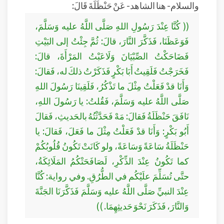
والسلام- هنا الشاهد- عَنْ حَنْظَلَةَ قَالَ:
(( كُنَّا عِنْدَ رَسُولِ اللهِ صَلَّى اللَّهُ عليه وَسَلَّمَ،
فَوَعَظَنَا، فَذَكَّرَ النَّارَ، قالَ: ثُمَّ جِئْتُ إلى البَيْتِ
فَضَاحَكْتُ الصِّبْيَانَ وَلَاعَبْتُ المَرْأَةَ، قالَ:
فَخَرَجْتُ فَلَقِيتُ أَبَا بَكْرٍ فَذَكَرْتُ ذلكَ له، فَقالَ:
وَأَنَا قدْ فَعَلْتُ مِثْلَ ما تَذْكُرُ، فَلَقِينَا رَسُولَ اللهِ
صَلَّى اللَّهُ عليه وَسَلَّمَ، فَقُلتُ: يا رَسُولَ اللهِ،
نَافَقَ حَنْظَلَةُ فَقالَ: مَهْ فَحَدَّثْتُهُ بالحَديثِ، فَقالَ
أَبُو بَكْرٍ: وَأَنَا قدْ فَعَلْتُ مِثْلَ ما فَعَلَ، فَقالَ: يا
حَنْظَلَةُ سَاعَةً وَسَاعَةً، ولو كَانَتْ تَكُونُ قُلُوبُكُمْ
كما تَكُونُ عِنْدَ الذِّكْرِ، لَصَافَحَتْكُمُ المَلَائِكَةُ،
حتَّى تُسَلِّمَ علَيْكُم في الطُّرُقِ. وفي رواية: كُنَّا
عِنْدَ النبيِّ صَلَّى اللَّهُ عليه وَسَلَّمَ فَذَكَّرَنَا الجَنَّةَ
وَالنَّارَ، فَذَكَرَ نَحْوَ حَديثِهِمَا. ))