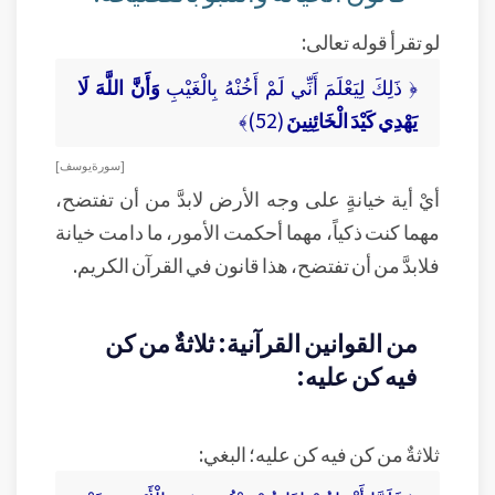
لو تقرأ قوله تعالى:
﴿ ذَلِكَ لِيَعْلَمَ أَنِّي لَمْ أَخُنْهُ بِالْغَيْبِ
وَأَنَّ اللَّهَ لَا
يَهْدِي كَيْدَ الْخَائِنِينَ
(52)﴾
[ سورة يوسف ]
أيْ أية خيانةٍ على وجه الأرض لابدَّ من أن تفتضح،
مهما كنت ذكياً، مهما أحكمت الأمور، ما دامت خيانة
فلابدَّ من أن تفتضح، هذا قانون في القرآن الكريم.
من القوانين القرآنية: ثلاثةٌ من كن
فيه كن عليه:
ثلاثةٌ من كن فيه كن عليه؛ البغي: