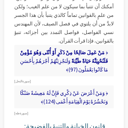
أمكنك أن تتنبأ بما سيكون لا من علم الغيب؛ ولكن
من علمٍ بالقوانين تماماً كالذي يتنبأ بأن هذا الجسر
لابدَّ من أن يلتوي في فصل الصيف، لأن المهندس
نسي الفواصل، فواصل التمدد بين أجزائه، تنبؤ
بالقوانين، فإذا قرأت القرآن.
﴿
مَنْ عَمِلَ صَالِحًا مِنْ ذَكَرٍ أَوْ أُنْثَى وَهُوَ مُؤْمِنٌ
فَلَنُحْيِيَنَّهُ حَيَاةً طَيِّبَةً
وَلَنَجْزِيَنَّهُمْ أَجْرَهُمْ بِأَحْسَنِ
مَا كَانُوا يَعْمَلُونَ (97)﴾
[ سورة النحل ]
﴿ وَمَنْ أَعْرَضَ عَنْ ذِكْرِي فَإِنَّ لَهُ مَعِيشَةً ضَنْكًا
وَنَحْشُرُهُ يَوْمَ الْقِيَامَةِ أَعْمَى (124)﴾
[ سورة طه ]
قانون الخيانة والتنبؤ بالفضيحة: