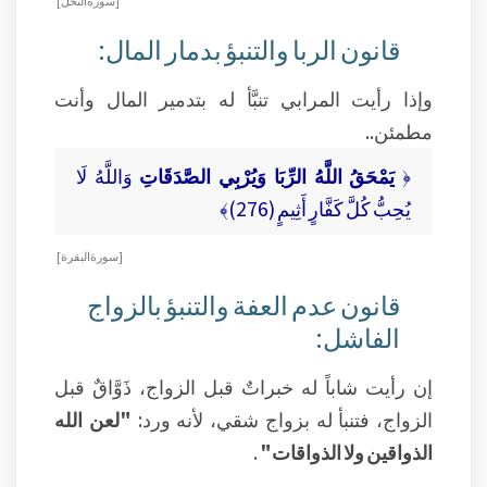
[ سورة النحل ]
قانون الربا والتنبؤ بدمار المال:
وإذا رأيت المرابي تنبَّأ له بتدمير المال وأنت
مطمئن..
﴿
يَمْحَقُ اللَّهُ الرِّبَا وَيُرْبِي الصَّدَقَاتِ
وَاللَّهُ لَا
يُحِبُّ كُلَّ كَفَّارٍ أَثِيمٍ (276)﴾
[ سورة البقرة ]
قانون عدم العفة والتنبؤ بالزواج
الفاشل:
إن رأيت شاباً له خبراتٌ قبل الزواج، ذَوَّاقٌ قبل
الزواج، فتنبأ له بزواج شقي، لأنه ورد:
"لعن الله
الذواقين ولا الذواقات"
.