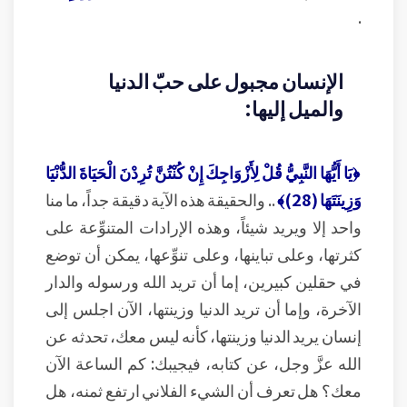
.
الإنسان مجبول على حبّ الدنيا
والميل إليها:
﴿يَا أَيُّهَا النَّبِيُّ قُلْ لِأَزْوَاجِكَ إِنْ كُنْتُنَّ تُرِدْنَ الْحَيَاةَ الدُّنْيَا
وَزِينَتَهَا (28)﴾
.. والحقيقة هذه الآية دقيقة جداً، ما منا
واحد إلا ويريد شيئاً، وهذه الإرادات المتنوِّعة على
كثرتها، وعلى تباينها، وعلى تنوِّعها، يمكن أن توضع
في حقلين كبيرين، إما أن تريد الله ورسوله والدار
الآخرة، وإما أن تريد الدنيا وزينتها، الآن اجلس إلى
إنسان يريد الدنيا وزينتها، كأنه ليس معك، تحدثه عن
الله عزَّ وجل، عن كتابه، فيجيبك: كم الساعة الآن
معك؟ هل تعرف أن الشيء الفلاني ارتفع ثمنه، هل