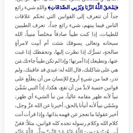
﴿يَمْحَقُ اللَّهُ الرِّبَا وَيُرْبِي الصَّدَقَاتِ﴾
واللهِ شيء رائع
جداً أن تتعرف إلى القوانين التي تحكم علاقات
الناس فيما بينهم، شيء رائع جداً، تعرف الطيبين
للطيبات، إذا كنت طيباً صادقاً مخلصاً منيباً، الله
سبحانه وتعالى يسوقك شئت أم أبيت لامرأةٍ
صالحةٍ، تسرُّك إذا نظرت إليها، وتحفظك إذا غبت
عنها، وتطيعك إذا أمرتها؛ وإذا لم تكن طيباً جاءتك مَن
هي على شاكلتك، قال الله له: عبدي قد عاقبتك، ولم
تدر، فما من شيءٍ أروع للإنسان من أن يطلّع على
قوانين حتمية لابدَّ من أن تقع، هكذا، إذاً النبي سُمِّيَ
نبياً لأنه ظهر مقامه عالياً، من نبأ الشيء أي ظهر،
وسُمّي نبياً لأنه أنبأنا بالحق، أخبرنا عن الله عزَّ وجل،
أخبر عقولنا ما تعجز عن فهمه بذاتها، وإذا قرأت أنت
كلام الله وكلام رسوله تجده كله قوانين، مثلاً: فعَنْ
أَبِي هُرَيْرَةَ رَضِيَ اللَّهُ عَنْهُ عَنْ النَّبِيِّ صَلَّى اللَّهُ عَلَيْهِ