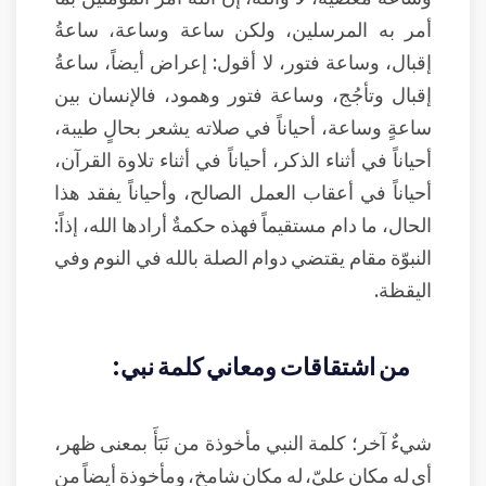
أمر به المرسلين، ولكن ساعة وساعة، ساعةُ
إقبال، وساعة فتور، لا أقول: إعراض أيضاً، ساعةُ
إقبال وتأجُج، وساعة فتور وهمود، فالإنسان بين
ساعةٍ وساعة، أحياناً في صلاته يشعر بحالٍ طيبة،
أحياناً في أثناء الذكر، أحياناً في أثناء تلاوة القرآن،
أحياناً في أعقاب العمل الصالح، وأحياناً يفقد هذا
الحال، ما دام مستقيماً فهذه حكمةٌ أرادها الله، إذاً:
النبوّة مقام يقتضي دوام الصلة بالله في النوم وفي
اليقظة.
من اشتقاقات ومعاني كلمة نبي:
شيءٌ آخر؛ كلمة النبي مأخوذة من نَبَأَ بمعنى ظهر،
أي له مكان عليّ، له مكان شامخ، ومأخوذة أيضاً من