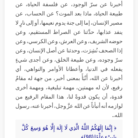
أخبرنا عن سرّ الوجود، عن فلسفة الحياة، عن
طبيعة الحياة، ماذا بعد الموت؟ عن الحساب، عن
مصير الإنسان، إما إلى جنة يدوم نعيمها، أو إلى نارٍ لا
ينفد عذابها، حدَّثنا عن الصراط المستقيم، وعن
حوضه الشريف، وعن العرش، وعن الكرسي، وعن
إذا الصحف نُشِرَت، وحدثنا عن أصل الإنسان، وعن
سرّ وجوده، وعن طبيعة الخلق، وعن أجدى شيءٍ
يفعله في الدنيا، وأعطانا الأوامر والنواهي، أي
أخبرنا عن الله، أَنْبَأَ بمعنى أخبر، من جهة له مقامٌ
رفيع، لأن له مهمتين، مهمة تبليغية، ومهمة أخرى
قدوة، أن يكون قدوةً لنا، هذا المقام الرفيع من
لوازمه أنه أنبأناً عن الله عزَّ وجل، أخبرنا عنه، رسول
الله..
﴿ إِنَّمَا إِلَهُكُمُ اللَّهُ الَّذِي لَا إِلَهَ إِلَّا هُوَ وَسِعَ كُلَّ
شَيْءٍ عِلْمًا (98)﴾