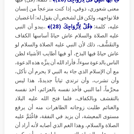
معنى شعوري، ذوقي، إذا كنت منزعجاً من إنسان
فلا تواجهه، ولكن قل لشخص أن يقول له: أنا غضبان
عليه، كلمة:
﴿قُلْ لِأَزْوَاجِكَ (28)﴾
..يبدو أن النبي
عليه الصلاة والسلام عاش حياةً أساسها الكفاف
والتقَشُّف، ذلك لأن النبي عليه الصلاة والسلام لو
عاش حياةً فيها البذخ، أو فيها أطايب الأشياء لظن
الناس بالدعوة سوءاً، فأراد الله أن ينزِّه هذه الدعوة،
مع أن الإسلام الذي جاء به النبي لا يحرم أن تأكل،
وأن تشرب، وأن ترتدي ثياباً جديدةً، هذا ليس
محرَّماً، أما النبي فأخذ نفسه بالعزائم، أخذ نفسه
بالتقشف وبالكفاف، فلما فتح الله عليه البلاد
والغنائم طلبت زوجاته الطاهرات منه أن يرفع
مستوى المعيشة، أن يزيد في النفقة، فاغْتَمَّ عليه
الصلاة والسلام، وهذا الغم الذي أصابه لأنه أراد أن
يبقى على الخطة التي رسمها لدعوته، أن يكون