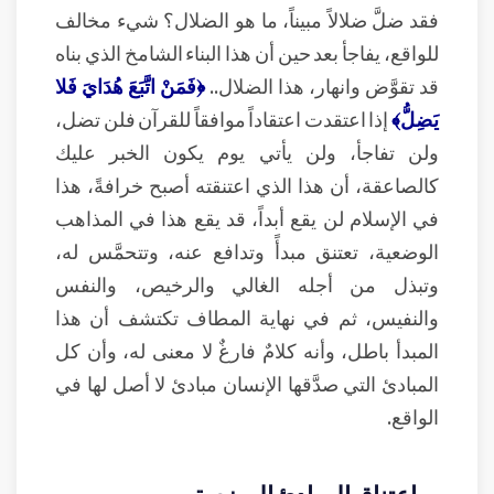
فقد ضلَّ ضلالاً مبيناً، ما هو الضلال؟ شيء مخالف
للواقع، يفاجأ بعد حين أن هذا البناء الشامخ الذي بناه
قد تقوَّض وانهار، هذا الضلال..
﴿فَمَنْ اتَّبَعَ هُدَايَ فَلا
يَضِلُّ﴾
إذا اعتقدت اعتقاداً موافقاً للقرآن فلن تضل،
ولن تفاجأ، ولن يأتي يوم يكون الخبر عليك
كالصاعقة، أن هذا الذي اعتنقته أصبح خرافةً، هذا
في الإسلام لن يقع أبداً، قد يقع هذا في المذاهب
الوضعية، تعتنق مبدأً وتدافع عنه، وتتحمَّس له،
وتبذل من أجله الغالي والرخيص، والنفس
والنفيس، ثم في نهاية المطاف تكتشف أن هذا
المبدأ باطل، وأنه كلامٌ فارغٌ لا معنى له، وأن كل
المبادئ التي صدَّقها الإنسان مبادئ لا أصل لها في
الواقع.
اعتناق المبادئ الوضعية سبب