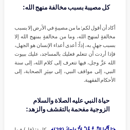
كل مصيبة بسبب مخالفة منهج الله:
أكاد أن أقول لكم: ما من مصيبةٍ في الأرض إلا بسبب
مخالفةٍ لمنهج الله، وما من مخالفةٍ بمنهج الله إلا
بسبب جهلٍ به، إذاً: أعدى أعداء الإنسان هو الجهل،
فإذا أردت أن تتعلم فعليك بالمساجد، عليك ببيوت
الله عزَّ وجل، فيها تتعرف إلى كلام الله، إلى سنة
النبي، إلى مواقف النبي، إلى سِيَرِ الصحابة، إلى
الأحكام الفقهية.
حياة النبي عليه الصلاة والسلام
الزوجية مفحمة بالتقشف والزهد:
﴿يَا أَيُّهَا النَّبِيُّ قُلْ لِأَزْوَاجِكَ (28)﴾
.. كلمة: (قل) فيها