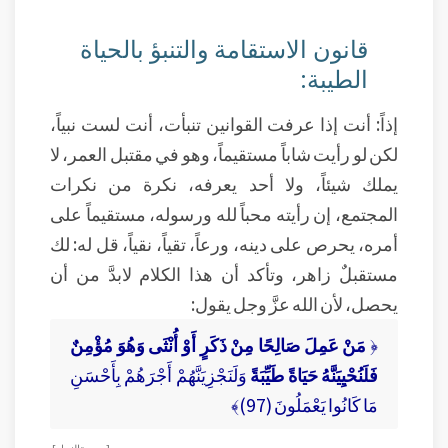
قانون الاستقامة والتنبؤ بالحياة
الطيبة:
إذاً: أنت إذا عرفت القوانين تنبأت، أنت لست نبياً،
لكن لو رأيت شاباً مستقيماً، وهو في مقتبل العمر، لا
يملك شيئاً، ولا أحد يعرفه، نكرة من نكرات
المجتمع، إن رأيته محباً لله ورسوله، مستقيماً على
أمره، يحرص على دينه، ورعاً، تقياً، نقياً، قل له: لك
مستقبلٌ زاهر، وتأكد أن هذا الكلام لابدَّ من أن
يحصل، لأن الله عزَّ وجل يقول:
﴿
مَنْ عَمِلَ صَالِحًا مِنْ ذَكَرٍ أَوْ أُنْثَى وَهُوَ مُؤْمِنٌ
فَلَنُحْيِيَنَّهُ حَيَاةً طَيِّبَةً
وَلَنَجْزِيَنَّهُمْ أَجْرَهُمْ بِأَحْسَنِ
مَا كَانُوا يَعْمَلُونَ (97)﴾