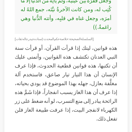
وجعل فقرَه بين عينَيْه، ولم يأْتِه من الدُّنيا إلَّا ما
كُتِب له، ومن كانت الآخرةُ نيَّتَه، جمع اللهُ له
أمرَه، وجعل غناه في قلبِه، وأتته الدُّنيا وهي
راغمةٌ. ))
[ السلسلة الصحيحة: خلاصة حكم المحدث: إسناده جيد رجاله ثقات ]
هذه قوانين، ليتك إذا قرأت القرآن، أو قرأت سنة
النبي العدنان تكتشف هذه القوانين، وأتمنى عليك
أن تكتبها، هذه قوانين قطعية الحدوث، فإذا عرف
الإنسان أن هذا التيار تيار صاعق، فاستخدم آلة
مغلَّفة بعازل، جهله بهذا الموضوع قد يودي بحياته،
إذا عرف أن هذا الغاز يسبب انفجاراً، فإذا شَمَّ هذه
الرائحة يبادر إلى منع التسرب، لو أنه ضغط على زر
الكهرباء لانفجر البيت، إذا عرفت طبيعة الغاز فلن
تفعل ذلك.