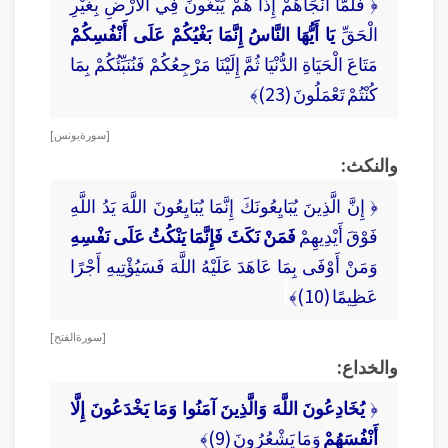
﴿ فَلَمَّا أَنْجَاهُمْ إِذَا هُمْ يَبْغُونَ فِي الْأَرْضِ بِغَيْرِ
الْحَقِّ
يَا أَيُّهَا النَّاسُ إِنَّمَا بَغْيُكُمْ عَلَى أَنْفُسِكُمْ
مَتَاعَ الْحَيَاةِ الدُّنْيَا ثُمَّ إِلَيْنَا مَرْجِعُكُمْ فَنُنَبِّئُكُمْ بِمَا
كُنْتُمْ تَعْمَلُونَ (23)﴾
[ سورة يونس ]
والنكث:
﴿ إِنَّ الَّذِينَ يُبَايِعُونَكَ إِنَّمَا يُبَايِعُونَ اللَّهَ يَدُ اللَّهِ
فَوْقَ أَيْدِيهِمْ
فَمَنْ نَكَثَ فَإِنَّمَا يَنْكُثُ عَلَى نَفْسِهِ
وَمَنْ أَوْفَى بِمَا عَاهَدَ عَلَيْهُ اللَّهَ فَسَيُؤْتِيهِ أَجْرًا
عَظِيمًا (10)﴾
[ سورة الفتح ]
والخداع:
﴿
يُخَادِعُونَ اللَّهَ وَالَّذِينَ آمَنُوا وَمَا يَخْدَعُونَ إِلَّا
أَنْفُسَهُمْ
وَمَا يَشْعُرُونَ (9)﴾