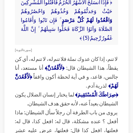
﴿ فَإِذَا انسَلَخَ الْأَشْهُرُ الْحُرُمُ فَاقْتُلُوا الْمُشْرِكِينَ
حَيْثُ وَجَدتُّمُوهُمْ وَخُذُوهُمْ وَاحْصُرُوهُمْ
وَاقْعُدُوا لَهُمْ كُلَّ مَرْصَدٍ
ۚ فَإِن تَابُوا وَأَقَامُوا
الصَّلَاةَ وَآتَوُا الزَّكَاةَ فَخَلُّوا سَبِيلَهُمْ ۚ إِنَّ اللَّهَ
غَفُورٌ رَّحِيمٌ (5) ﴾
[ سورة التوبة ]
لا تنم، إذا كان عدوك نملة فلا تنم له، لا تنم له، أي كن
يقظاً، هذا الشيطان قال:
﴿لَأَقْعُدَنَّ﴾
أنا مستعد، أنا
جالس، قاعد، و في أية لحظة أكون واقفاً
﴿لَأَقْعُدَنَّ
لَهُمْ﴾
لذرية آدم .
﴿صِرَاطَكَ الْمُسْتَقِيمَ﴾
لما يختار إنسان الضلال يكون
الشيطان بعيداً عنه، لأنه حقق هدف الشيطان.
يروى من باب الطرفة أن رجلاً سأل الشيطان: ماذا
أفعل ؟ عنده مشكلة، قال له: افعل كذا، قال له:
فعلتها، افعل كذا قال: فعلتها، عرض عليه عشر