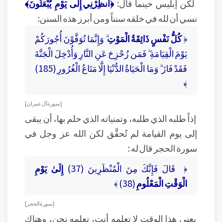
لكن إبليس حينما قال:
﴿أَنظِرْنِي إِلَى يَوْمِ يُبْعَثُونَ﴾
نسي أن لله في خلقه سنناً ومن أبرز هذه السنن:
﴿
كُلُّ نَفْسٍ ذَائِقَةُ الْمَوْتِ
ۗ وَإِنَّمَا تُوَفَّوْنَ أُجُورَكُمْ
يَوْمَ الْقِيَامَةِ ۖ فَمَن زُحْزِحَ عَنِ النَّارِ وَأُدْخِلَ الْجَنَّةَ
فَقَدْ فَازَ ۗ وَمَا الْحَيَاةُ الدُّنْيَا إِلَّا مَتَاعُ الْغُرُورِ (185)
﴾
[ سورة آل عمران ]
إذاً طلبه الذي طلبه، وتمنياته الذي حلم بها، أن يبقى
إلى يوم القيامة لم تُحقَّق لكن الله عز وجل في
سورة الحجر قال له :
﴿ قَالَ فَإِنَّكَ مِنَ الْمُنْظَرِينَ (37)
إِلَىٰ يَوْمِ
الْوَقْتِ الْمَعْلُومِ
(38) ﴾
[ سورة الحجر ]
يعني هذا الوقت لا تعلمه أنت، نعلمه نحن، وهناك