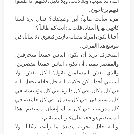
الله، بلا سبب، وبلا ذنب، وبلا دليل، لكنهم إذا طعنوا
فيهم يرتاحون .
مرة سألت طالباً: أين وظيفتك؟ فقال لي: لسنا
كاتبين لها يا أستاذ، قلت له: أنت كم طالباً ؟
أحياناً تكون امرأة مصابة بالإيدز فتغوي 37 شاباً، كي
يتوسع هذا المرض .
المنحرف يريد أن يكون الناس جميعاً منحرفين،
والمقصر يتمنى أن يكون الناس جميعاً مقصرين،
والذي يغش المسلمين يقول: الكل يغش، ولا
أستثني أحداً، لكن حكمة الله جل جلاله يجعل الله
في كل مكان، في كل دائرة، في كل مؤسسة، في
كل مستشفى، في كل معمل، في كل جامعة، في
كل مدرسة، في كل سلك إنسان مستقيم، هذا
المستقيم هو حجة على غير المستقيم .
والله خلال تجربة مديدة ما رأيت مكاناً، ولا