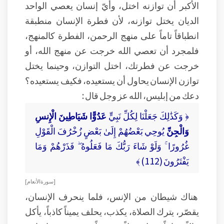
الأكبر أن توازنه اختل، وأيّ إنسان يعصي الواحد
الديان يختل توازنه، لأن فطرة الإنسان منطبقة
انطباقاً تاماً على منهج الرحمن، الفطرة كالمنهج،
فلمجرد أن تعصي الله خرجت عن منهج الله، أو
خرجت عن فطرتك، اختل التوازن، وحينما يختل
توازن الإنسان يحاول أن يستعيده، فكيف يستعيده؟
دعك من إبليس، الله عز وجل قال :
﴿ وَكَذَٰلِكَ جَعَلْنَا لِكُلِّ نَبِيٍّ
عَدُوًّا شَيَاطِينَ الْإِنسِ
وَالْجِنِّ
يُوحِي بَعْضُهُمْ إِلَىٰ بَعْضٍ زُخْرُفَ الْقَوْلِ
غُرُورًا ۚ وَلَوْ شَاءَ رَبُّكَ مَا فَعَلُوهُ ۖ فَذَرْهُمْ وَمَا
يَفْتَرُونَ (112) ﴾
[ سورة الأنعام ]
هناك شيطان من الإنس، فلما ينحرف الإنسان،
يقصّر، يترك الصلاة، يكذب، يحلف يميناً كاذباً، يأكل