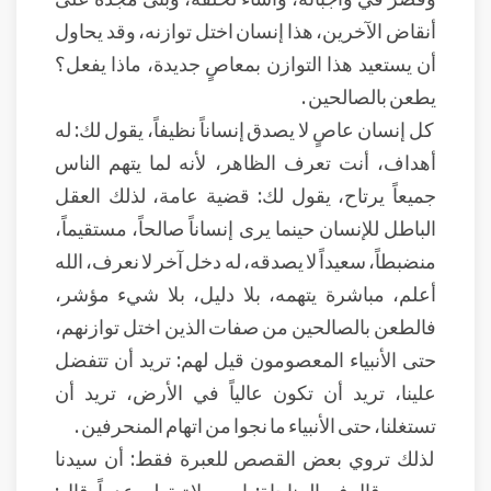
أنقاض الآخرين، هذا إنسان اختل توازنه، وقد يحاول
أن يستعيد هذا التوازن بمعاصٍ جديدة، ماذا يفعل؟
يطعن بالصالحين .
كل إنسان عاصٍ لا يصدق إنساناً نظيفاً، يقول لك: له
أهداف، أنت تعرف الظاهر، لأنه لما يتهم الناس
جميعاً يرتاح، يقول لك: قضية عامة، لذلك العقل
الباطل للإنسان حينما يرى إنساناً صالحاً، مستقيماً،
منضبطاً، سعيداً لا يصدقه، له دخل آخر لا نعرف، الله
أعلم، مباشرة يتهمه، بلا دليل، بلا شيء مؤشر،
فالطعن بالصالحين من صفات الذين اختل توازنهم،
حتى الأنبياء المعصومون قيل لهم: تريد أن تتفضل
علينا، تريد أن تكون عالياً في الأرض، تريد أن
تستغلنا، حتى الأنبياء ما نجوا من اتهام المنحرفين .
لذلك تروي بعض القصص للعبرة فقط: أن سيدنا
موسى قال في المناجاة: يا رب، لا تبقِ لي عدواً، قال: