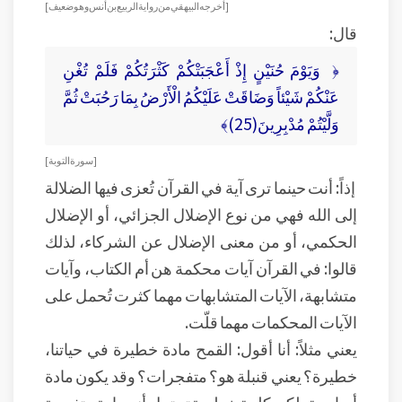
[ أخرجه البيهقي من رواية الربيع بن أنس وهو ضعيف ]
قال:
﴿ وَيَوْمَ حُنَيْنٍ إِذْ أَعْجَبَتْكُمْ كَثْرَتُكُمْ فَلَمْ تُغْنِ
عَنْكُمْ شَيْئاً وَضَاقَتْ عَلَيْكُمُ الْأَرْضُ بِمَا رَحُبَتْ ثُمَّ
وَلَّيْتُمْ مُدْبِرِينَ(25)﴾
[ سورة التوبة ]
إذاً: أنت حينما ترى آية في القرآن تُعزى فيها الضلالة
إلى الله فهي من نوع الإضلال الجزائي، أو الإضلال
الحكمي، أو من معنى الإضلال عن الشركاء، لذلك
قالوا: في القرآن آيات محكمة هن أم الكتاب، وآيات
متشابهة، الآيات المتشابهات مهما كثرت تُحمل على
الآيات المحكمات مهما قلّت.
يعني مثلاً: أنا أقول: القمح مادة خطيرة في حياتنا،
خطيرة؟ يعني قنبلة هو؟ متفجرات؟ وقد يكون مادة