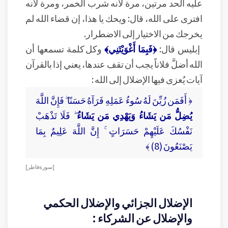
عليه الحد مرتين، مرة لأنه شرب الخمر، ومرة لأنه
افترى على الله، قال: ويحك يا هذا، إن قضاء الله لم
يخرجك من الاختيار إلى الاضطرار.
إبليس قال:
﴿فَبِمَا أَغْوَيْتَنِي﴾
وكل كلمة تسمعها أن
الله أضلَّ فلاناً يجب أن تقف عندها، يعني إذا بالقرآن
آيات يُعزى فيها الإضلال إلى الله :
﴿ أَفَمَن زُيِّنَ لَهُ سُوءُ عَمَلِهِ فَرَآهُ حَسَنًا ۖ فَإِنَّ اللَّهَ
يُضِلُّ مَن يَشَاءُ وَيَهْدِي مَن يَشَاءُ
ۖ فَلَا تَذْهَبْ
نَفْسُكَ عَلَيْهِمْ حَسَرَاتٍ ۚ إِنَّ اللَّهَ عَلِيمٌ بِمَا
يَصْنَعُونَ (8) ﴾
[ سورة فاطر ]
الإضلال الجزائي والإضلال الحكمي
والإضلال عن الشركاء :