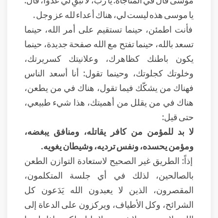
يا موسى هذه ليست لي، هناك أعداء لله عز وجل .
فأنت اطمئن، حينما تستقيم على أمر الله، حينما
تسعد بالله، حينما تفتح مع الله صفحة جديدة، حينما
يكون باطنك كظاهرك، وعلانيتك كسريرتك،
وخلوتك كجلوتك، وحينما تقول: أنا أسعد الناس
فهناك من يشكّك فيما تقول، هناك في من يطعن،
هناك في من يقلل من أهميتك، هذا شيء طبيعي،
حتى قيل:
لا بد للمؤمن من كافر يقاتله، ومنافق يبغضه،
ومؤمن يحسده، ونفس ترديه، وشيطان يغويه.
إذاً: الطريق غير الصحيح لاستعادة التوازن الطعن
بالصالحين، لذلك في أي جلسة المتكلمون،
المقصرون، الذين لا يعبدون الله يَدَعون كل
الشرائح، وكل الأطياف، ويركزون على الدعاة إلى