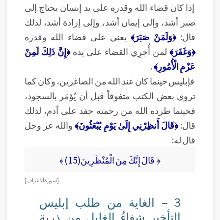
إذا كان قضاء الله وقدره على يد إنسان يحتاج إلى
صبر أشد، وإلى إيمان أشد، وإلى إرادة أشد، لذلك
قال:
﴿وَلَمَنْ صَبَرَ﴾
يعني على قضاء الله وقدره
﴿وَغَفَرَ﴾
لمن أُجرِي القضاء على يده
﴿إِنَّ ذَلِكَ لَمِنْ
عَزْمِ الْأُمُورِ﴾
.
فإبليس حينما كان عند الله من الصاغرين، وكان كما
تروي بعض الكتب متفوقاً قبل أن يُؤمَر بالسجود،
فحينما طرده الله من رحمته حقد على آدم، لذلك
قال:
﴿قَالَ أَنظِرْنِي إِلَىٰ يَوْمِ يُبْعَثُونَ﴾
والله عز وجل
قال له:
﴿ قَالَ إِنَّكَ مِنَ الْمُنْظَرِينَ(15) ﴾
[ سورة الأعراف ]
3 – الغاية من طلب إبليس
التأخير شفاءُ الغليل من ذرية