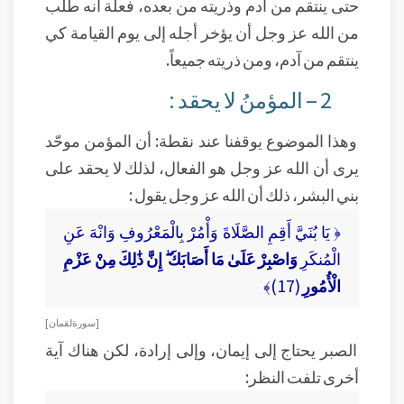
حتى ينتقم من آدم وذريته من بعده، فعلّة أنه طلب
من الله عز وجل أن يؤخر أجله إلى يوم القيامة كي
ينتقم من آدم، ومن ذريته جميعاً.
2 – المؤمنُ لا يحقد :
وهذا الموضوع يوقفنا عند نقطة: أن المؤمن موحّد
يرى أن الله عز وجل هو الفعال، لذلك لا يحقد على
بني البشر، ذلك أن الله عز وجل يقول :
﴿ يَا بُنَيَّ أَقِمِ الصَّلَاةَ وَأْمُرْ بِالْمَعْرُوفِ وَانْهَ عَنِ
الْمُنكَرِ
وَاصْبِرْ عَلَىٰ مَا أَصَابَكَ ۖ إِنَّ ذَٰلِكَ مِنْ عَزْمِ
الْأُمُورِ
(17)﴾
[ سورة لقمان ]
الصبر يحتاج إلى إيمان، وإلى إرادة، لكن هناك آية
أخرى تلفت النظر: