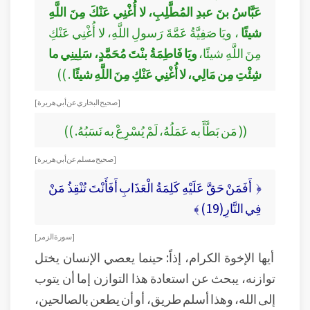
عَبَّاسُ بنَ عبدِ المُطَّلِبِ، لا أُغْنِي عَنْكَ مِنَ اللَّهِ
شيئًا
، ويَا صَفِيَّةُ عَمَّةَ رَسولِ اللَّهِ، لا أُغْنِي عَنْكِ
مِنَ اللَّهِ شيئًا،
ويَا فَاطِمَةُ بنْتَ مُحَمَّدٍ، سَلِينِي ما
شِئْتِ مِن مَالِي، لا أُغْنِي عَنْكِ مِنَ اللَّهِ شيئًا
. ))
[ صحيح البخاري عن أبي هريرة ]
(( مَن بَطَّأَ به عَمَلُهُ، لَمْ يُسْرِعْ به نَسَبُهُ. ))
[ صحيح مسلم عن أبي هريرة ]
﴿ أَفَمَنْ حَقَّ عَلَيْهِ كَلِمَةُ الْعَذَابِ أَفَأَنْتَ تُنْقِذُ مَنْ
فِي النَّارِ(19) ﴾
[ سورة الزمر ]
أيها الإخوة الكرام، إذاً: حينما يعصي الإنسان يختل
توازنه، يبحث عن استعادة هذا التوازن إما أن يتوب
إلى الله، وهذا أسلم طريق، أو أن يطعن بالصالحين،