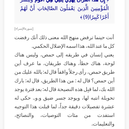
الْمُؤْمِنِينَ الَّذِينَ يَعْمَلُونَ الصَّالِحَاتِ أَنَّ لَهُمْ
أَجْرًا كَبِيرًا(9) ﴾
[ سورة الإسراء ]
أنت حينما ترفض منهج الله معنى ذلك أنك رفضت
كل ما عند الله، هذا اسمه الإضلال الحكمي.
يعني إنسان في طريقه إلى حمص، وليس هناك
لوحة، هناك خطأ، وهناك طريقان، ما عرف أين
طريق حمص، رأى رجلاً واقفاً قال له: بالله عليك من
أين حمص؟ قال له : من هذا الطريق، قال له: بارك
الله بك، لما قبِل هذه النصيحة قال له: بعد فترة يوجد
تحويلة انتبه لها، ويوجد جسر ضيق و.و.. حكى له
عشرة تفصيلات دقيقة جداً، لما قبلت هذا التوجيه
استفدت من مئات التوصيات، والنصائح،
والتعليمات.