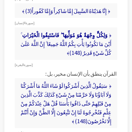
﴿ إِنَّا هَدَيْنَاهُ السَّبِيلَ إِمَّا شَاكِراً وَإِمَّا كَفُوراً(3) ﴾
[ سورة الإنسان ]
﴿
وَلِكُلٍّ وِجْهَةٌ هُوَ مُوَلِّيهَا ۖ فَاسْتَبِقُوا الْخَيْرَاتِ
أَيْنَ مَا تَكُونُوا يَأْتِ بِكُمُ اللَّهُ جَمِيعًا ۚ إِنَّ اللَّهَ عَلَىٰ
كُلِّ شَيْءٍ قَدِيرٌ (148)﴾
[ سورة البقرة ]
القرآن ينطق بأن الإنسان مخير، بل :
﴿ سَيَقُولُ الَّذِينَ أَشْرَكُوا لَوْ شَاءَ اللَّهُ مَا أَشْرَكْنَا
وَلَا آبَاؤُنَا وَلَا حَرَّمْنَا مِنْ شَيْءٍ كَذَلِكَ كَذَّبَ الَّذِينَ
مِنْ قَبْلِهِمْ حَتَّى ذَاقُوا بَأْسَنَا قُلْ هَلْ عِنْدَكُمْ مِنْ
عِلْمٍ فَتُخْرِجُوهُ لَنَا إِنْ تَتَّبِعُونَ إِلَّا الظَّنَّ وَإِنْ أَنْتُمْ
إِلَّا تَخْرُصُونَ(148) ﴾