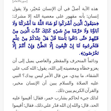
[ سورة الأنعام ]
هذه الآية أصلٌ في أن الإنسان مُخيّر، ولا يقول
إنسان: بأنه مقهور على معصية الله إلا مشرك:
﴿سَيَقُولُ الَّذِينَ أَشْرَكُوا لَوْ شَاءَ اللَّهُ مَا أَشْرَكْنَا وَلَا
آبَاؤُنَا وَلَا حَرَّمْنَا مِنْ شَيْءٍ كَذَلِكَ كَذَّبَ الَّذِينَ مِنْ
قَبْلِهِمْ حَتَّى ذَاقُوا بَأْسَنَا قُلْ هَلْ عِنْدَكُمْ مِنْ عِلْمٍ
فَتُخْرِجُوهُ لَنَا إِنْ تَتَّبِعُونَ إِلَّا الظَّنَّ وَإِنْ أَنْتُمْ إِلَّا
تَخْرُصُونَ﴾ .
ودائماً المنحرف والمقصّر والعاصي يميل إلى أن
يعزو خطأه ومعصيته إلى الله، يقول: الله كتب علي
الشقاء، ما بيدي، من قال الأمر ليس بيدك؟ النبي
عليه الصلاة والسلام يبين أن الإنسان مخير،
والقرآن الكريم يبين ذلك .
لذلك جيء لحاكم بشارب خمر، فقال: أقيموا عليه
الحد، قال: والله إن الله قدّر علي ذلك، فقال: أقيموا