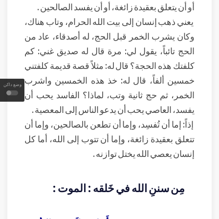
أو أن يتعلق بعقيدة زائغة، أو أن يفسد الصالحين .
يعني ذهب إنسان إلى بيت الله الحرام، وتاب هناك،
وكان يشرب الخمر قبل الحج، له أصدقاء، عاد من
الحج تائباً، يقول لي: مرة قال له صديق غني: كم
كلفتك هذه الحجة؟ قال له: مثلاً قصة قديمة كلفتني
خمسين ألفاً، قال له: خذ هذه الخمسين واشرب
وضع داكن
الخمر، ثم حج ثانية وتب، لماذا؟ الفاسد يحب أن
يفسد، العاصي يحب أن يدعو الناس إلى المعصية .
إذاً: إما أن تُفسِد، وإما أن تطعن بالصالحين، وإما أن
تتعلق بعقيدة زائغة، وإما أن تتوب إلى الله، أما كل
إنسان يعصي الله يختل توازنه .
مِن سننِ الله في خَلقه : الموت :