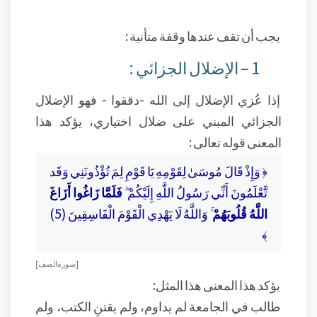
يجب أن تقف عندها وقفة متأنية :
1 – الإضلال الجزائي :
إذا عُزي الإضلال إلى الله -دققوا - فهو الإضلال
الجزائي المبني على ضلال اختياري، يؤكد هذا
المعنى قوله تعالى :
﴿ وَإِذْ قَالَ مُوسَىٰ لِقَوْمِهِ يَا قَوْمِ لِمَ تُؤْذُونَنِي وَقَد
تَّعْلَمُونَ أَنِّي رَسُولُ اللَّهِ إِلَيْكُمْ ۖ
فَلَمَّا زَاغُوا أَزَاغَ
اللَّهُ قُلُوبَهُمْ
ۚ وَاللَّهُ لَا يَهْدِي الْقَوْمَ الْفَاسِقِينَ (5)
﴾
[ سورة الصف ]
يؤكد هذا المعنى هذا المثل:
طالب في الجامعة لم يداوم، ولم يقتنِ الكتب، ولم