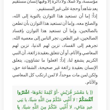
مؤسسة، ولا عملاً، ولا دائرة إلا وفيها إنسان مستقيم
يعد شاهداً وحجة على غير المستقيم .
إذاً: إما أن تستعيد هذا التوازن بالتوبة إلى الله،
والصلح معه، وإما أن تستعيد هذا التوازن بأن تطعن
بالصالحين، وإما أن تستعيد هذا التوازن بإفساد
الصالحين، غير الطعن، تجر الناس إلى معصية الله،
تجرهم إلى الفساد، تزين لهم الدنيا، تزين لهم
المعاصي والآثام، أو أن تتعلق بعقيدة زائغة، أن النبي
الكريم يشفع لنا، إذاً: افعلوا ما تشاؤون، يتعلق
الإنسان بعقيدة زائغة غير صحيحة، الشفاعة حق،
ولكن لمن مات موحداً، لا لمن ارتكب كل المعاصي
والآثام .
(( يا مَعْشَرَ قُرَيْشٍ -أوْ كَلِمَةً نَحْوَهَا-
اشْتَرُوا
أنْفُسَكُمْ
؛ لا أُغْنِي عَنْكُمْ مِنَ اللَّهِ شيئًا، يا بَنِي
عبدِ مَنَافٍ، لا أُغْنِي عَنْكُمْ مِنَ اللَّهِ شيئًا،
يا