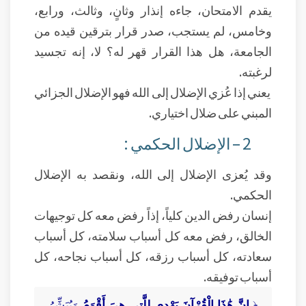
يقدم الامتحان، جاءه إنذار وثانٍ، وثالث، ورابع،
وخامس، لم يستجب، صدر قرار بترقين قيده من
الجامعة، هل هذا القرار قهر له؟ لا، إنه تجسيد
لرغبته.
يعني إذا عُزي الإضلال إلى الله فهو الإضلال الجزائي
المبني على ضلال اختياري.
2 – الإضلال الحكمي :
وقد يُعزى الإضلال إلى الله، ونقصد به الإضلال
الحكمي.
إنسان رفض الدين كلياً، إذاً رفض معه كل توجيهات
الخالق، رفض معه كل أسباب سلامته، كل أسباب
سعادته، كل أسباب رزقه، كل أسباب نجاحه، كل
أسباب توفيقه.
﴿
إِنَّ هَٰذَا الْقُرْآنَ يَهْدِي لِلَّتِي هِيَ أَقْوَمُ
وَيُبَشِّرُ