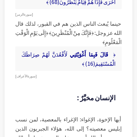
أُخْرَى فَإِذَا هُمْ قِيَامٌ يَنْظُرُونَ(68) ﴾
[ سورة الزمر ]
حينما يُبعث الناس الذين هم في القبور، لذلك قال
الله عز وجل: ﴿فَإِنَّكَ مِنْ الْمُنْظَرِينَ﴾ ﴿إِلَى يَوْمِ الْوَقْتِ
الْمَعْلُومِ﴾
﴿
قَالَ فَبِمَا أَغْوَيْتَنِي
لَأَقْعُدَنَّ لَهُمْ صِرَاطَكَ
الْمُسْتَقِيمَ(16) ﴾
[ سورة الأعراف ]
الإنسان مخيَّرٌ :
أيها الإخوة، الإغواء: الإغراء بالمعصية، لمن نسب
إبليس معصيته؟ إلى الله، هؤلاء الجبريون الذين