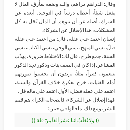
وقال: الدراهم مراهم، والله وضعه بمأزق، المال لا
يفعل شيئاً، أعطاه درساً في التوحيد، أبعده عن
الشرك، أضله عن أن يتوهم أن المال تُحَل به كل
المشكلات، هذا الإضلال عن الشركاء .
إنسان اعتمد على عقله، قال: من اعتمد على عقله
ضلّ، نسي المنهج، نسي الوحي، نسي الكتاب، نسي
السنة، جمع طرح ، قال لك: الاختلاط ضرورة، يهذّب
المشاعر، إذا كان في الصف بنات وذكور تجد الذكور
يتنعمون كثيراً، مثلاً، يريدون أن يحسنوا صورتهم
أمام الفتيات، خرج بفكرة خلاف القرآن والسنة،
اعتمد على عقله فضل، الأول اعتمد على ماله قل .
فهذا إضلال عن الشركاء، فالصحابة الكرام هم قمم
البشر، ومع ذلك لما قالوا في حنين:
(( ولا يُغلَبُ اثنا عشَرَ ألفاً مِنْ قِلة ))