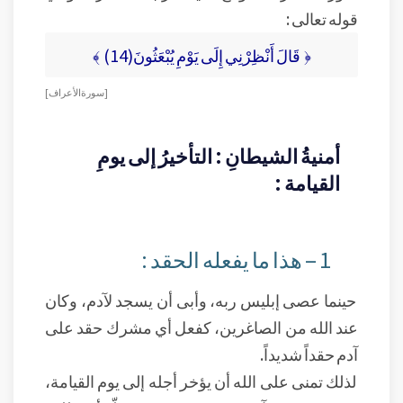
قوله تعالى :
﴿ قَالَ أَنْظِرْنِي إِلَى يَوْمِ يُبْعَثُونَ(14) ﴾
[ سورة الأعراف ]
أمنيةُ الشيطانِ : التأخيرُ إلى يومِ
القيامة :
1 – هذا ما يفعله الحقد :
حينما عصى إبليس ربه، وأبى أن يسجد لآدم، وكان
عند الله من الصاغرين، كفعل أي مشرك حقد على
آدم حقداً شديداً.
لذلك تمنى على الله أن يؤخر أجله إلى يوم القيامة،