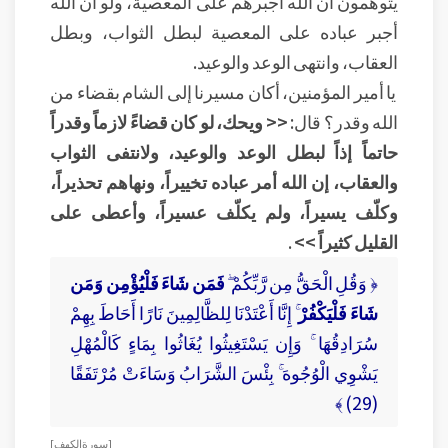
يتوهمون أن الله أجبرهم على المعصية، ولو أن الله
أجبر عباده على المعصية لبطل الثواب، وبطل
العقاب، وانتهى الوعد والوعيد.
يا أمير المؤمنين، أكان مسيرنا إلى الشام بقضاء من
الله وقدر؟ قال:
<< ويحك، لو كان قضاءً لازماً وقدراً
حاتماً إذاً لبطل الوعد والوعيد، ولانتفى الثواب
والعقاب، إن الله أمر عباده تخييراً، ونهاهم تحذيراً،
وكلّف يسيراً، ولم يكلّف عسيراً، وأعطى على
القليل كثيراً >>
.
﴿ وَقُلِ الْحَقُّ مِن رَّبِّكُمْ ۖ
فَمَن شَاءَ فَلْيُؤْمِن وَمَن
شَاءَ فَلْيَكْفُرْ
ۚ إِنَّا أَعْتَدْنَا لِلظَّالِمِينَ نَارًا أَحَاطَ بِهِمْ
سُرَادِقُهَا ۚ وَإِن يَسْتَغِيثُوا يُغَاثُوا بِمَاءٍ كَالْمُهْلِ
يَشْوِي الْوُجُوهَ ۚ بِئْسَ الشَّرَابُ وَسَاءَتْ مُرْتَفَقًا
(29) ﴾
[ سورة الكهف ]