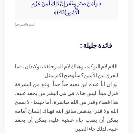
﴿ وَلَمَنْ صَبَرَ وَغَفَرَ إِنَّ ذَلِكَ لَمِنْ عَزْمِ
الْأُمُورِ(43) ﴾
[ سورة الشورى ]
فائدة جليلة :
اللام لام التوكيد، وهناك لام المزحلقة، توكيدان، فما
الفرق بين الآيتين؟ سأوضح لكم بمثل:
لو أن أباً عنده ابن يحبه حباً جماً، وقع من الشرفة
فنزل ميتاً، ليس هناك في بني البشر من يحقد عليه،
هذا قضاء وقدر من الله مباشرة، أما حينما - لا سمح
الله ولا قدر- يدهس سائق ابنه فهناك إنسان أمامه
يمكن أن يصب جام غضبه عليه، يمكن أن يحقد
عليه، لذلك جاء الصبر.