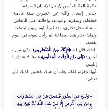
حكمةٌ بالغةٌ بالغةٌ من أنّ أجلَ الإنسان لا يعرفه.
حدثني إنسان والله عن عشرين سنة قادمة،
خططه، وسفره، وعودته، وإحالته على المعاش،
وإنشاء محل تجاري، وقد كبر أبناؤه، ونوع البضاعة،
ولماذا اختار هذه البضاعة، ثم رأيت نعوته في اليوم
نفسه.
لذلك قال له:
﴿فَإِنَّكَ مِنْ الْمُنْظَرِينَ﴾
وفي سورة
أخرى:
﴿إِلَى يَوْمِ الْوَقْتِ الْمَعْلُومِ﴾
عندنا، لا عندك يا
إبليس .
أيها الإخوة، كلكم يعلم أن هناك نفختين، لذلك قال
تعالى :
﴿ وَنُفِخَ فِي الصُّورِ فَصَعِقَ مَنْ فِي السَّمَاوَاتِ
وَمَنْ فِي الْأَرْضِ إِلَّا مَنْ شَاءَ اللَّهُ ثُمَّ نُفِخَ فِيهِ