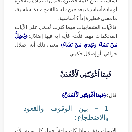
أساسية، لكن كلمة خطيرة تحتمل أنه مادة متفجرة
أو مادة أساسية، بعد حين قلت: القمح مادة أساسية،
ما معنى خطيرة إذاً ؟ أساسية .
فالآيات المتشابهات مهما كثرت تُحمَل على الآيات
المحكمات مهما قلَّت، فأية آية فيها إضلال:
﴿يُضِلُّ
مَنْ يَشَاءُ وَيَهْدِي مَنْ يَشَاءُ﴾
معنى ذلك أنه إضلال
جزائي، أو إضلال حكمي .
فَبِمَا أَغْوَيْتَنِي لَأَقْعُدَنَّ
قال :
﴿فَبِمَا أَغْوَيْتَنِي لَأَقْعُدَنَّ﴾
1 – بين الوقوف والقعود
والاضطجاع :
الإنسان يقف، وإذا كان واقفاً حمل كل وزنه، لأن