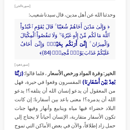
[ سورة الجن ]
وحدثنا الله عن أهل مدين، قال سيدنا شعيب:
﴿ وَإِلَىٰ مَدْيَنَ أَخَاهُمْ شُعَيْبًا ۚ قَالَ يَٰقَوْمِ ٱعْبُدُواْ
ٱللَّهَ مَا لَكُم مِّنْ إِلَٰهٍ غَيْرُهُۥ ۖ وَلَا تَنقُصُواْ ٱلْمِكْيَالَ
وَٱلْمِيزَانَ ۚ
إِنِّىٓ أَرَىٰكُم بِخَيْرٍۢ
وَإِنِّىٓ أَخَافُ
عَلَيْكُمْ عَذَابَ يَوْمٍۢ مُّحِيطٍۢ (84)﴾
[ سورة هود ]
الخير: وفرة المواد ورخص الأسعار
، فلما قالوا:
(رَبَّنَا
بَٰعِدْ بَيْنَ أَسْفَارِنَا)
المفسرون وقعوا في حيرة، فهل
من المعقول أن يدعو إنسان الله أن يتلفه؟! يدعو
الله أن يدمره؟! معنى باعد بين أسفارنا: إن كانت
البلاد خضراء فيها مياه وينابيع وأنهار وفيها جنات
تكون الأسفار متقاربة، الإنسان أحياناً لا يحتاج إلى
حمل زاد إطلاقاً، والآن في بعض الأماكن التي تموج