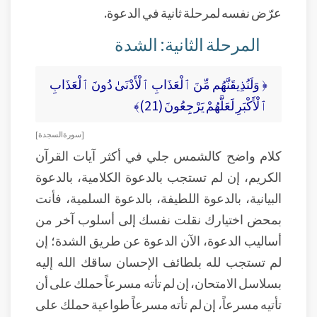
عرّض نفسه لمرحلة ثانية في الدعوة.
المرحلة الثانية: الشدة
﴿ وَلَنُذِيقَنَّهُم مِّنَ ٱلْعَذَابِ ٱلْأَدْنَىٰ دُونَ ٱلْعَذَابِ
ٱلْأَكْبَرِ لَعَلَّهُمْ يَرْجِعُونَ (21)﴾
[ سورة السجدة ]
كلام واضح كالشمس جلي في أكثر آيات القرآن
الكريم، إن لم تستجب بالدعوة الكلامية، بالدعوة
البيانية، بالدعوة اللطيفة، بالدعوة السلمية، فأنت
بمحض اختيارك نقلت نفسك إلى أسلوب آخر من
أساليب الدعوة، الآن الدعوة عن طريق الشدة؛ إن
لم تستجب لله بلطائف الإحسان ساقك الله إليه
بسلاسل الامتحان، إن لم تأته مسرعاً حملك على أن
تأتيه مسرعاً، إن لم تأته مسرعاً طواعية حملك على