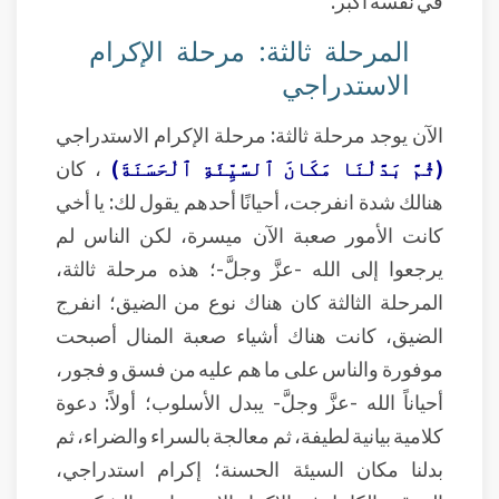
في نفسه أكبر.
المرحلة ثالثة: مرحلة الإكرام
الاستدراجي
الآن يوجد مرحلة ثالثة: مرحلة الإكرام الاستدراجي
(ثُمَّ بَدَّلْنَا مَكَانَ ٱلسَّيِّئَةِ ٱلْحَسَنَةَ)
، كان
هنالك شدة انفرجت، أحيانًا أحدهم يقول لك: يا أخي
كانت الأمور صعبة الآن ميسرة، لكن الناس لم
يرجعوا إلى الله -عزَّ وجلَّ-؛ هذه مرحلة ثالثة،
المرحلة الثالثة كان هناك نوع من الضيق؛ انفرج
الضيق، كانت هناك أشياء صعبة المنال أصبحت
موفورة والناس على ما هم عليه من فسق و فجور،
أحياناً الله -عزَّ وجلَّ- يبدل الأسلوب؛ أولاً: دعوة
كلامية بيانية لطيفة، ثم معالجة بالسراء والضراء، ثم
بدلنا مكان السيئة الحسنة؛ إكرام استدراجي،