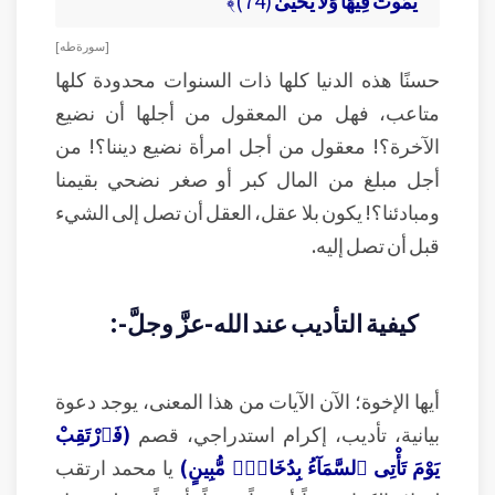
يَمُوتُ فِيهَا وَلَا يَحْيَىٰ
(74)﴾
[ سورة طه ]
حسنًا هذه الدنيا كلها ذات السنوات محدودة كلها
متاعب، فهل من المعقول من أجلها أن نضيع
الآخرة؟! معقول من أجل امرأة نضيع ديننا؟! من
أجل مبلغ من المال كبر أو صغر نضحي بقيمنا
ومبادئنا؟! يكون بلا عقل، العقل أن تصل إلى الشيء
قبل أن تصل إليه.
كيفية التأديب عند الله-عزَّ وجلَّ-:
أيها الإخوة؛ الآن الآيات من هذا المعنى، يوجد دعوة
بيانية، تأديب، إكرام استدراجي، قصم
(فَٱرْتَقِبْ
يَوْمَ تَأْتِى ٱلسَّمَآءُ بِدُخَانٍۢ مُّبِينٍ)
يا محمد ارتقب