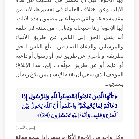
الآيات وعن اختلاف العلماء في تفسيرها، لابد من
مقدمة دقيقة وتلقي ضوءاً على مضمون هذه الآيات.
أيها الإخوة؛ ربنا -سبحانه وتعالى- من سننه في خلقه
أنه ينقل الحق إلى الناس عن طريق الأنبياء
والمرسلين والدعاة الصادقين، يبلّغ الناس الحق
بطريقة أو بأخرى عن طريق نبي أو رسول أو داعية
أو عالِم أو عن طريق مؤلَّف... إلخ، هذا الإبلاغ؛
الموقف الذي ينبغي أن يقفه الإنسان من بلاغ ربه أن
يستجيب.
﴿ يَٰٓأَيُّهَا ٱلَّذِينَ ءَامَنُواْ ٱسْتَجِيبُواْ لِلَّهِ وَلِلرَّسُولِ إِذَا
دَعَاكُمْ لِمَا يُحْيِيكُمْ ۖ
وَٱعْلَمُوٓاْ أَنَّ ٱللَّهَ يَحُولُ بَيْنَ
ٱلْمَرْءِ وَقَلْبِهِۦ وَأَنَّهُۥٓ إِلَيْهِ تُحْشَرُونَ (24)﴾
[ سورة الأنفال ]
وكل واحد من الإخوة الأكارم ينبغي إذا سمع مقالة