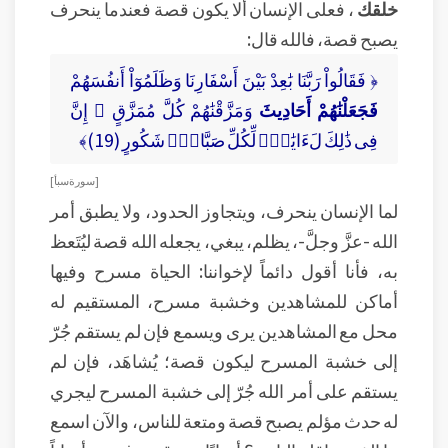
خلقك
، فعلى الإنسان ألا يكون قصة فعندما ينحرف
يصبح قصة، فالله قال:
﴿ فَقَالُواْ رَبَّنَا بَٰعِدْ بَيْنَ أَسْفَارِنَا وَظَلَمُوٓاْ أَنفُسَهُمْ
فَجَعَلْنَٰهُمْ أَحَادِيثَ
وَمَزَّقْنَٰهُمْ كُلَّ مُمَزَّقٍ ۚ إِنَّ
فِى ذَٰلِكَ لَءَايَٰتٍۢ لِّكُلِّ صَبَّارٍۢ شَكُورٍ (19)﴾
[ سورة سبأ ]
لما الإنسان ينحرف، ويتجاوز الحدود، ولا يطبق أمر
الله -عزَّ وجلَّ-، يظلم، يبغي، يجعله الله قصة ليُتَعظ
به، فأنا أقول دائماً لإخواننا: الحياة مسرح وفيها
أماكن للمشاهدين وخشبة مسرح، المستقيم له
محل مع المشاهدين يرى ويسمع فإن لم يستقم جُرّ
إلى خشبة المسرح ليكون قصة؛ يُشاهَد، فإن لم
يستقم على أمر الله جُرّ إلى خشبة المسرح ليجري
له حدث مؤلم يصبح قصة ومتعة للناس، والآن اسمع