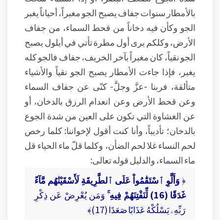
بالأمطار سنوات جفاف يصبح الجو مغبراً، أحياناً يغبر
الجو وكأن فيه دخاناً من قحط السماء، من جفاف
الأرض، وكلكم يرى أول مطرة تأتي في أيلول يصبح
الجو نقياً، كان مغبراً بآخر الخريف، جفاف فالجو كله
يغبر، فإذا جاءت الأمطار يصبح الجو نقياً والأشياء
متألقة، فربنا -عزَّ وجلَّ- كنّى عن جفاف السماء
وعن قحط الأرض وعن انعدام الرزق بالدخان، أو
عن الغشاوة التي تكون على العين من شدة الجوع
بالدخان؛ تأديباً، وأنا كنت أقول لإخواننا: كلما رخص
لحم النساء غلا لحم الضأن، وكلما قلّ ماء الحياء قل
ماء السماء، والدليل قوله تعالى:
﴿
وَأَلَّوِ ٱسْتَقَٰمُواْ عَلَى ٱلطَّرِيقَةِ لَأَسْقَيْنَٰهُم مَّآءً
غَدَقًا (16) لِّنَفْتِنَهُمْ فِيهِ ۚ
وَمَن يُعْرِضْ عَن ذِكْرِ
رَبِّهِۦ يَسْلُكْهُ عَذَابًا صَعَدًا (17)﴾