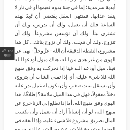
أبدية سرمدية؛ إما في جنة يدوم نعيمها أو في نار لا
ينفد عذابها، فمنتهى العقل يقتضي أن تُعِدّ لهذه
الساعة فلك أن تعمل، ولك أن تدرس، ولك أن
تشتري بيتاً، ولك أن تؤسس مشروعاً، ولك أن
تتزوج، ولك أن تنجب، ولك أن تزوج بناتك... كل هذا
مشروع، النقطة الدقيقة أن الله -عزَّ وجلَّ- نهى عن
وضع داكن
الهوى من غير هدى من الله، هناك ميول أودعها الله
فينا، ميل أودعه الله فينا إذا تحركت به وفق منهج
الله فلا شيء عليك، أي إذا تمنى الشاب أن يتزوج،
وأن يستقل ببيت صغير، وأن يكون له عمل يدر عليه
دخلاً معقولاً، فهل في هذا الميل ملامة؟ إطلاقًا، هذا
الهوى وفق منهج الله، أما إذا تطلع إلى الزنا خرج عن
منهج الله، لو أن إنساناً أراد أن يعمل وأن يكسب
المال بطريق مشروع فلا شيء عليه، وإذا أنفقه في
الوجه المشروع فلا شيء عليه، الشيء الذي حرمه