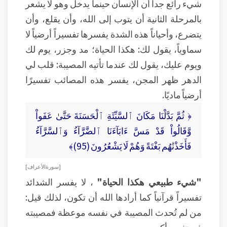
شيء رائع جداً أن الإنسان حينما يدخل وهو لا يشعر
بالمرحلة الثانية أن يتوب إلى الله، وأن يقلع، وأن
يتضرع، وأحياناً هذه الشدة يفسرها تفسيراً أرضياً لا
سماوياً، يقول لك: هكذا الحياة؛ مد وجزر، يوم لك
ويوم عليك، يقول لك عندما تأتيه المصيبة: قلب لي
الدهر ظهر المجن، يفسر هذه المصائب تفسيرًا
أرضياً ماديًا.
﴿ ثُمَّ بَدَّلْنَا مَكَانَ ٱلسَّيِّئَةِ ٱلْحَسَنَةَ حَتَّىٰ عَفَواْ
وَّقَالُواْ قَدْ مَسَّ ءَابَآءَنَا ٱلضَّرَّآءُ وَٱلسَّرَّآءُ
فَأَخَذْنَٰهُم بَغْتَةً وَهُمْ لَا يَشْعُرُونَ (95)﴾
[ سورة الأعراف ]
"شيء طبيعي هكذا الحياة"
، لا يفسر الشدائد
تفسيراً قرآنياً كما أرادها الله أن تكون، لذلك قيل:
من لم تُحدث المصيبة في نفسه موعظة فمصيبته