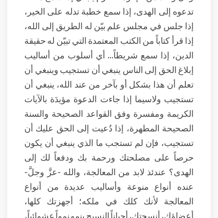
تدعوه إلى الهدى، إذا سمع خطبة تدله على الخير،
إذا جلس في مجلس علم بيّن له الطريق إلى الله،
إذا قرأ كتاباً من الكتب المعتمدة التي تبيّن له حقيقة
الدين، إذا سمع شريطاً... أي أسلوب من أساليب
إبلاغ الحق إلى الناس ينبغي أن تستجيب وينبغي أن
تعلم أن هذا بشكل أو بآخر من عند الله، ينبغي أن
تستجيب ولاسيما إذا جاءت الدعوة مؤيدَة بالآيات
الكريمة ومفسرة وفق القواعد الصحيحة والسنة
الصحيحة المطهرة، إذا دُعيت إلى الحق عليك أن
تستجيب، فإن لم تستجب ما الذي ينبغي أن يكون
حرصاً على مصلحتك ورحمة بك ودفعاً لك إلى
الهدى؟ عندئذ لابد من المعالجة، والله -عزَّ وجلَّ-
عنده أنواع منوعة وأساليب عديدة من أنواع
المعالجة لأنك كلك في ملكه؛ أجهزتك كلها،
أعضاؤك، أنسجتك، أحياناً النسيج ينمو نمواً عشوائياً،