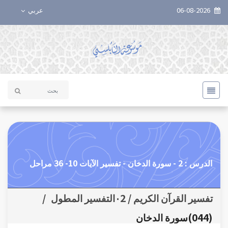
06-08-2026
عربي
الدرس : 2 - سورة الدخان - تفسير الآيات 10- 36 مراحل
تفسير القرآن الكريم / ٠2التفسير المطول
/
(044)سورة الدخان