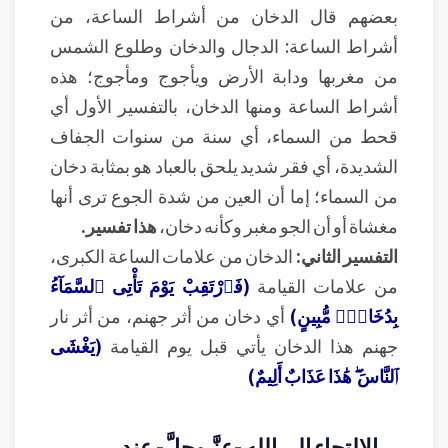
بعضهم قال الدخان من أشراط الساعة، من
أشراط الساعة: الدجال والدخان وطلوع الشمس
من مغربها ودابة الأرض ويأجوج ومأجوج؛ هذه
أشراط الساعة ومنها الدخان، بالتفسير الأول أي
قحط من السماء، أي سنة من سنوات الجفاف
الشديدة، أي فقر شديد يلحق بالعباد هو بمثابة دخان
من السماء؛ إما أن العين من شدة الجوع ترى أنها
مغشاة أو أن الجو مغبر وكأنه دخان،
هذا تفسير.
التفسير الثاني:
الدخان من علامات الساعة الكبرى،
من علامات القيامة
(فَٱرْتَقِبْ يَوْمَ تَأْتِى ٱلسَّمَآءُ
بِدُخَانٍۢ مُّبِينٍ)
أي دخان من أثر جهنم، من أثر نار
جهنم هذا الدخان يأتي قبل يوم القيامة
(يَغْشَى
ٱلنَّاسَ ۖ هَٰذَا عَذَابٌ أَلِيمٌ)
الالتجاء إلى الله -عزَّ وجلَّ- عند