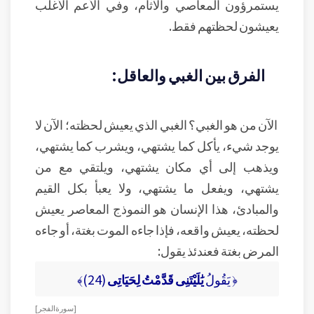
يستمرؤون المعاصي والآثام، وفي الأعم الأغلب
يعيشون لحظتهم فقط.
الفرق بين الغبي والعاقل:
الآن من هو الغبي؟ الغبي الذي يعيش لحظته؛ الآن لا
يوجد شيء، يأكل كما يشتهي، ويشرب كما يشتهي،
ويذهب إلى أي مكان يشتهي، ويلتقي مع من
يشتهي، ويفعل ما يشتهي، ولا يعبأ بكل القيم
والمبادئ، هذا الإنسان هو النموذج المعاصر يعيش
لحظته، يعيش واقعه، فإذا جاءه الموت بغتة، أو جاءه
المرض بغتة فعندئذ يقول:
﴿ يَقُولُ
يَٰلَيْتَنِى قَدَّمْتُ لِحَيَاتِى
(24)﴾
[ سورة الفجر ]