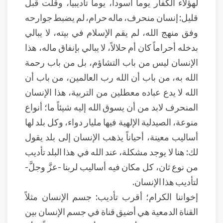
لهؤلاء الكفار يوماً أسوداً، يوماً تأديبياً، وقلت قبل
قليل: إنسان منحرف، ماله حرام، لم يضبط جوارحه
وفق منهج الله، لم يقم الإسلام في بيته، لا يبالي
بدخله أحراماً كان أم حلالاً، لا يبالي بإنفاق ماله، هذا
الإنسان ليس من باب التشاؤم، بل من باب رحمة
الله به، من باب أن الله رب العالمين، من باب أن
الله لا يدع عباده معطلين من التربية، هذا الإنسان
المنحرف لابد من أن يسوق الله إليه شيئاً ما؛ أنواع
منوعة، الصيدلية الإلهية فيها مليار دواء، وكل بلد لها
أساليب معينة، أحياناً يذهب الإنسان إلى بلد يقول
لك: هنا لا يوجد مشكلة، عند الله في هذا البلد تأديب
من نوع ثان، كل مكان فيه أساليب لربنا -عزَّ وجلَّ-
لتأديب هذا الإنسان.
إخواننا الكرام؛ أقرب تأديب: جسم الإنسان مثلاً
القناة الدمعية هي أضيق قناة في جسم الإنسان بين