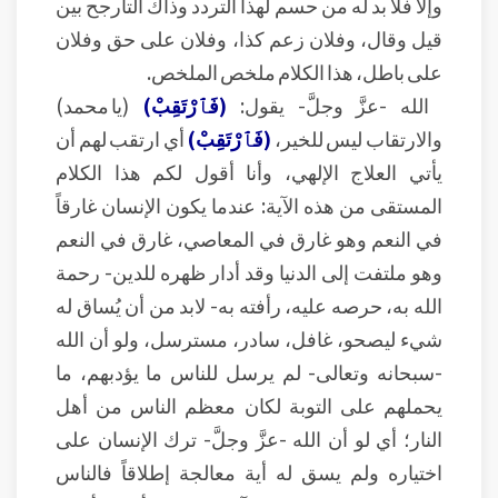
وإلا فلا بد له من حسم لهذا التردد وذاك التأرجح بين
قيل وقال، وفلان زعم كذا، وفلان على حق وفلان
على باطل، هذا الكلام ملخص الملخص.
الله -عزَّ وجلَّ- يقول:
(فَٱرْتَقِبْ)
(يا محمد)
والارتقاب ليس للخير،
(فَٱرْتَقِبْ)
أي ارتقب لهم أن
يأتي العلاج الإلهي، وأنا أقول لكم هذا الكلام
المستقى من هذه الآية: عندما يكون الإنسان غارقاً
في النعم وهو غارق في المعاصي، غارق في النعم
وهو ملتفت إلى الدنيا وقد أدار ظهره للدين- رحمة
الله به، حرصه عليه، رأفته به- لابد من أن يُساق له
شيء ليصحو، غافل، سادر، مسترسل، ولو أن الله
-سبحانه وتعالى- لم يرسل للناس ما يؤدبهم، ما
يحملهم على التوبة لكان معظم الناس من أهل
النار؛ أي لو أن الله -عزَّ وجلَّ- ترك الإنسان على
اختياره ولم يسق له أية معالجة إطلاقاً فالناس