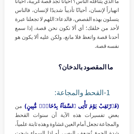
ما الذي يتناقله الناس؟ أحيانًا تجد قصة غريبة، أحياناً
انهياراً لإنسان، أحيانًا تأديباً شديدًا لإنسان، فالناس
يتسلون بهذه القصص، فالدعاء: اللهم لا تجعلنا عبرة
لأحد من خلقك؛ أي ألا نكون نحن قصة، إذا سمع
أحدنا قصة واتعظ فلا مانع، ولكن عليه ألا يكون هو
نفسه قصة.
ما المقصود بالدخان؟
1-القحط والمجاعة:
(فَٱرْتَقِبْ يَوْمَ تَأْتِى ٱلسَّمَآءُ بِدُخَانٍۢ مُّبِينٍ)
من
بعض تفسيرات هذه الآية أن سنوات القحط
والمجاعة تجعل أمام العين غشاوة وهذه ثابتة علمياً،
شدة الجوع تُضعف البصر، أو إذا السماء شحت