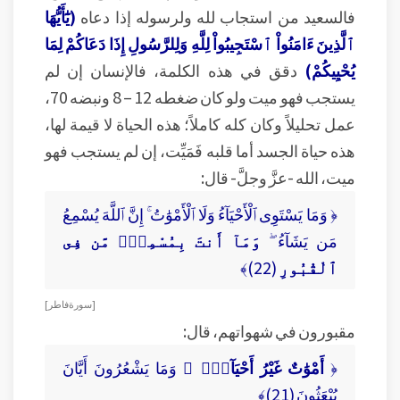
فالسعيد من استجاب لله ولرسوله إذا دعاه
(يَٰٓأَيُّهَا
ٱلَّذِينَ ءَامَنُواْ ٱسْتَجِيبُواْ لِلَّهِ وَلِلرَّسُولِ إِذَا دَعَاكُمْ لِمَا
يُحْيِيكُمْ)
دقق في هذه الكلمة، فالإنسان إن لم
يستجب فهو ميت ولو كان ضغطه 12 – 8 ونبضه 70،
عمل تحليلاً وكان كله كاملاً؛ هذه الحياة لا قيمة لها،
هذه حياة الجسد أما قلبه فَمَيِّت، إن لم يستجب فهو
ميت، الله -عزَّ وجلَّ- قال:
﴿ وَمَا يَسْتَوِى ٱلْأَحْيَآءُ وَلَا ٱلْأَمْوَٰتُ ۚ إِنَّ ٱللَّهَ يُسْمِعُ
مَن يَشَآءُ ۖ
وَمَآ أَنتَ بِمُسْمِعٍۢ مَّن فِى
ٱلْقُبُورِ
(22)﴾
[ سورة فاطر ]
مقبورون في شهواتهم، قال:
﴿
أَمْوَٰتٌ غَيْرُ أَحْيَآءٍۢ ۖ
وَمَا يَشْعُرُونَ أَيَّانَ
يُبْعَثُونَ (21)﴾