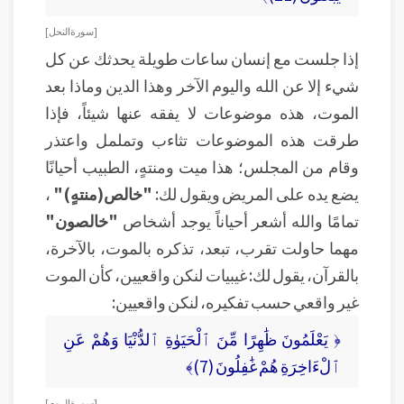
[ سورة النحل ]
إذا جلست مع إنسان ساعات طويلة يحدثك عن كل
شيء إلا عن الله واليوم الآخر وهذا الدين وماذا بعد
الموت، هذه موضوعات لا يفقه عنها شيئاً، فإذا
طرقت هذه الموضوعات تثاءب وتململ واعتذر
وقام من المجلس؛ هذا ميت ومنتهٍ، الطبيب أحيانًا
يضع يده على المريض ويقول لك:
"خالص(منتهٍ)"
،
تمامًا والله أشعر أحياناً يوجد أشخاص
"خالصون"
مهما حاولت تقرب، تبعد، تذكره بالموت، بالآخرة،
بالقرآن، يقول لك: غيبيات لنكن واقعيين، كأن الموت
غير واقعي حسب تفكيره، لنكن واقعيين:
﴿ يَعْلَمُونَ ظَٰهِرًا مِّنَ ٱلْحَيَوٰةِ ٱلدُّنْيَا وَهُمْ عَنِ
ٱلْءَاخِرَةِ هُمْ غَٰفِلُونَ (7)﴾
[ سورة الروم ]