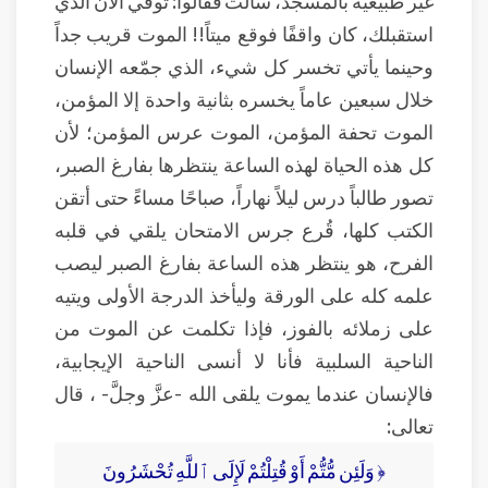
غير طبيعية بالمسجد، سألت فقالوا: توفي الآن الذي
استقبلك، كان واقفًا فوقع ميتاً!! الموت قريب جداً
وحينما يأتي تخسر كل شيء، الذي جمّعه الإنسان
خلال سبعين عاماً يخسره بثانية واحدة إلا المؤمن،
الموت تحفة المؤمن، الموت عرس المؤمن؛ لأن
كل هذه الحياة لهذه الساعة ينتظرها بفارغ الصبر،
تصور طالباً درس ليلاً نهاراً، صباحًا مساءً حتى أتقن
الكتب كلها، قُرع جرس الامتحان يلقي في قلبه
الفرح، هو ينتظر هذه الساعة بفارغ الصبر ليصب
علمه كله على الورقة وليأخذ الدرجة الأولى ويتيه
على زملائه بالفوز، فإذا تكلمت عن الموت من
الناحية السلبية فأنا لا أنسى الناحية الإيجابية،
فالإنسان عندما يموت يلقى الله -عزَّ وجلَّ- ، قال
تعالى:
﴿ وَلَئِن مُّتُّمْ أَوْ قُتِلْتُمْ لَإِلَى ٱللَّهِ تُحْشَرُونَ