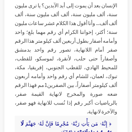
الإنسان بعد أن يموت إلى أبد الآبدين؟ يا ترى مليون
سنة، ألف مليون سنة، ألف ألف مليون سنة، ألف
ألف ألف... وأنا أقول هذا الكلام عشر ساعات مليون
سنة؛ أكثر، إخواننا الكرام أي رقم مهما بلغ؛ واحد
وأمامه أصفار بطول أربعين ألف كيلو متر هذا الرقم
صفر أمام اللانهاية، تصور رقم واحد بدمشق
وأصفاراً حتى حلب، لأنقرة، لموسكو، للقطب،
للمحيط الهادي، للقطب الجنوبي، إفريقيا، مكة،
تبوك، لعمان، للشام أي رقم واحد وأمامه أربعون
ألف كيلومتر أصفاراً، بين الصفرين1مم فهذا الرقم
ضعه صورة والمخرج لانهاية القيمة صفر،
بالرياضيات أكبر رقم إذا نُسب للانهاية فهو صفر،
والآخرة لانهاية.
﴿ إِنَّهُۥ مَن يَأْتِ رَبَّهُۥ مُجْرِمًا فَإِنَّ لَهُۥ جَهَنَّمَ
لَا