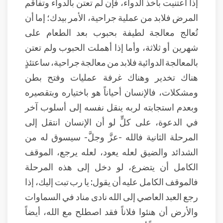
إذا اعتنيت بأخذ الدواء، فإن لم تعتن بالدواء وتفاقم
المرض فلابد من عملية جراحية، الأمر بيدك؛ إما أن
تُعالج معالجة لطيفة بحبوب بعد الطعام على
شهرين أو ثلاثة، وأما إذا أهملت الحبوب ولم تعتن
بالمعالجة الدوائية فلابد من معالجة جراحية، ساعتئذٍ
هناك تخدير وهناك غرفة عمليات وفتح بطن
ومشكلات، فالإنسان أحياناً هو باختياره وبتقصيره
وبعدم استجابته لربه ينقل نفسه إلى أسلوب آخر
في الدعوة، على كلٍّ لو أن الإنسان انتقل إلى
المرحلة الثانية فالله -عزَّ وجلَّ- سيسوق له من
الشدائد والضيق لعله يعود، لعله يرجع، الموقف
الكامل أن يتضرع، لو دخل إلى هذه المرحلة
فالموقف الكامل عليه أن يقول: يا رب تبت إليك، إذا
رجع العبد العاصي إلى الله نادى مناد في السماوات
والأرض أن هنئوا فلاناً فقد اصطلح مع الله، أيضاً