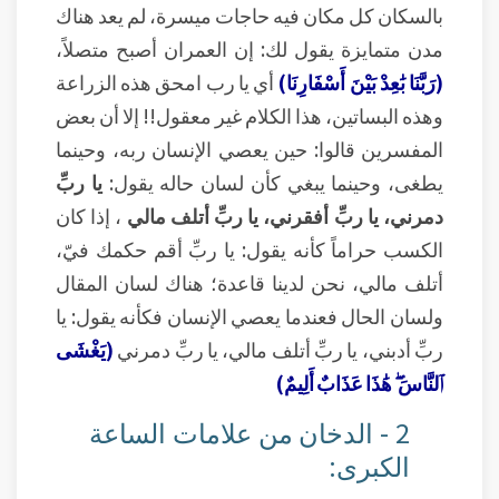
بالسكان كل مكان فيه حاجات ميسرة، لم يعد هناك
مدن متمايزة يقول لك: إن العمران أصبح متصلاً،
(رَبَّنَا بَٰعِدْ بَيْنَ أَسْفَارِنَا)
أي يا رب امحق هذه الزراعة
وهذه البساتين، هذا الكلام غير معقول!! إلا أن بعض
المفسرين قالوا: حين يعصي الإنسان ربه، وحينما
يطغى، وحينما يبغي كأن لسان حاله يقول:
يا ربِّ
دمرني، يا ربِّ أفقرني، يا ربِّ أتلف مالي
، إذا كان
الكسب حراماً كأنه يقول: يا ربِّ أقم حكمك فيّ،
أتلف مالي، نحن لدينا قاعدة؛ هناك لسان المقال
ولسان الحال فعندما يعصي الإنسان فكأنه يقول: يا
ربِّ أدبني، يا ربِّ أتلف مالي، يا ربِّ دمرني
(يَغْشَى
ٱلنَّاسَ ۖ هَٰذَا عَذَابٌ أَلِيمٌ)
2 - الدخان من علامات الساعة
الكبرى: