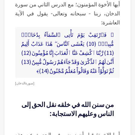
أيها الأخوة المؤمنون؛ مع الدرس الثاني من سورة
الدخان، ربنا - سبحانه وتعالى- يقول في الآية
العاشرة:
﴿ فَٱرْتَقِبْ يَوْمَ تَأْتِى ٱلسَّمَآءُ بِدُخَانٍۢ
مُّبِينٍۢ (10) يَغْشَى ٱلنَّاسَ ۖ هَٰذَا عَذَابٌ أَلِيمٌ
(11) رَّبَّنَا ٱكْشِفْ عَنَّا ٱلْعَذَابَ إِنَّا مُؤْمِنُونَ (12)
أَنَّىٰ لَهُمُ ٱلذِّكْرَىٰ وَقَدْ جَآءَهُمْ رَسُولٌ مُّبِينٌ (13)
ثُمَّ تَوَلَّوْاْ عَنْهُ وَقَالُواْ مُعَلَّمٌ مَّجْنُونٌ (14)﴾
[ سورة الدخان ]
من سنن الله في خلقه نقل الحق إلى
الناس وعليهم الاستجابة:
أيها الإخوة؛ قبل أن نمضي في الحديث عن هذه