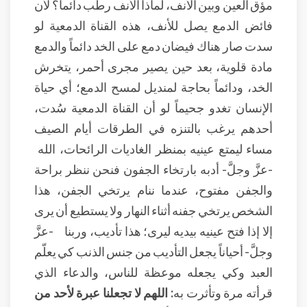
مؤق العين وبين الأنف، لماذا الأنف رطب دائماً؟ لأن
فائض الدمع يصل للأنف، هذه القناة الدمعية لو
سدت صار هناك فيضان دمع على الخد دائماً والدمع
مادة قلوية، بعد حين يصير مجرى أحمر، يتخرش
الخد، ودائماً بحاجة لمنديل لمسح الدمع؛ أي حياة
الإنسان تغدو جحيماً لو أن القناة الدمعية سُدت،
أحدهم يرغب بالتنزه في الطرقات أيام الصيف
مساء ليمتع عينيه بمنظر الغاديات الرائحات، الله
-عزَّ وجلَّ- أدبه بارتخاء الجفون فنحن ننظر براحة
والجفن مفتوح، عندما ننام يرتخي الجفن، هذا
الشخص يرتخي جفنه أثناء النهار ولا يستطيع أن يرى
إلا إذا فتح عينيه بيديه ليرى؛ هذا تأديب، وربنا -عزَّ
وجلَّ- أحياناً يجعل التأديب من جنس الذنب كي يعلّم
العبد وكي يجعله موعظة للناس، والدعاء الذي
قرأته مرة وتأثرت به:
اللهم لا تجعلنا عبرة لأحد من