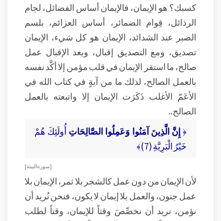
كسبك؟ هو الإيمان، فالإيمان أساس الفضائل، لجام
الرذائل، قِوام الضمائر، أساس العزائم، بلسم
الصبر عند الشدائد، الإيمان هو كل شيء، الإيمان
تصديق، ومع التصديق إقبال، وبعد الإقبال عمل
صالح، ما استقر الإيمان في قلب مؤمن إلا أكَّد نفسه
بالعمل الصالح، لذلك ما من آيةٍ في كتاب الله في
الأعَمّ الأغلب ذَكَرَت الإيمان إلا واتبعته بالعمل
الصالح..
﴿
إِنَّ الَّذِينَ آمَنُوا وَعَمِلُوا الصَّالِحَاتِ
أُولَئِكَ هُمْ
خَيْرُ الْبَرِيَّةِ (7)﴾
[ سورة البينة ]
لأن الإيمان من دون عمل كالشجر بلا ثمر، الإيمان بلا
عمل جنون، والعمل بلا إيمان لا يكون، فنحن نُريد أن
نؤمن، نريد أن نخصِّصَ وقتاً للإيمان، وقتاً لطلب