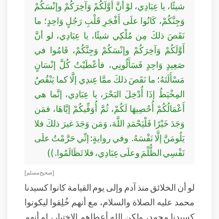
شيئًا، يا عِبَادِي، لوْ أنَّ أَوَّلَكُمْ وَآخِرَكُمْ وإنْسَكُمْ
وَجِنَّكُمْ، كَانُوا علَى أَفْجَرِ قَلْبِ رَجُلٍ وَاحِدٍ؛ ما
نَقَصَ ذلكَ مِن مُلْكِي شيئًا، يا عِبَادِي، لو أنَّ
أَوَّلَكُمْ وَآخِرَكُمْ وإنْسَكُمْ وَجِنَّكُمْ، قَامُوا في
صَعِيدٍ وَاحِدٍ فَسَأَلُونِي، فأعْطَيْتُ كُلَّ إنْسَانٍ
مَسْأَلَتَهُ؛ ما نَقَصَ ذلكَ ممَّا عِندِي إلَّا كما يَنْقُصُ
المِخْيَطُ إذَا أُدْخِلَ البَحْرَ، يا عِبَادِي، إنَّما هي
أَعْمَالُكُمْ أُحْصِيهَا لَكُمْ، ثُمَّ أُوَفِّيكُمْ إيَّاهَا، فمَن
وَجَدَ خَيْرًا فَلْيَحْمَدِ اللَّهَ، وَمَن وَجَدَ غيرَ ذلكَ فلا
يَلُومَنَّ إلَّا نَفْسَهُ. وفي روايةٍ: إنِّي حَرَّمْتُ علَى
نَفْسِي الظُّلْمَ وعلَى عِبَادِي، فلا تَظَالَمُوا. ))
[ صحيح مسلم ]
لو أن الخلائق منذ آدم وإلى يوم القيامة كانوا كسيدنا
محمد عليه الصلاة والسلام، مع أنهم خُلِقوا ليكونوا
كسيدنا محمد، ولكن الله أعطاهم الاختيار، لو أنهم