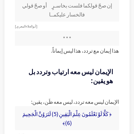
إن صحّ قولكما فلست بخاسـرٍ أو صحّ قولي
فالخسار عليكمــا
[ أبو العلاء المعري ]
* * *
هذا إيمان مع تردد، هذا ليس إيماناً.
الإيمان ليس معه ارتياب وتردد بل
هو يقين:
الإيمان ليس معه تردد، ليس معه ظَن، يقين:
﴿ كَلَّا لَوْ تَعْلَمُونَ عِلْمَ الْيَقِينِ (5) لَتَرَوُنَّ الْجَحِيمَ
(6)﴾