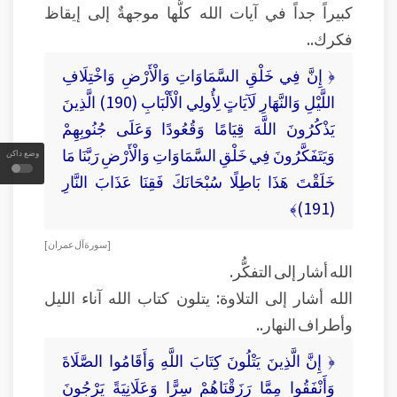
كبيراً جداً في آيات الله كلُّها موجهةٌ إلى إيقاظ
فكرك..
﴿ إِنَّ فِي خَلْقِ السَّمَاوَاتِ وَالْأَرْضِ وَاخْتِلَافِ
اللَّيْلِ وَالنَّهَارِ لَآيَاتٍ لِأُولِي الْأَلْبَابِ (190) الَّذِينَ
يَذْكُرُونَ اللَّهَ قِيَامًا وَقُعُودًا وَعَلَى جُنُوبِهِمْ
وَيَتَفَكَّرُونَ فِي خَلْقِ السَّمَاوَاتِ وَالْأَرْضِ رَبَّنَا مَا
وضع داكن
خَلَقْتَ هَذَا بَاطِلًا سُبْحَانَكَ فَقِنَا عَذَابَ النَّارِ
(191)﴾
[ سورة آل عمران ]
الله أشار إلى التفكُّر.
الله أشار إلى التلاوة: يتلون كتاب الله آناء الليل
وأطراف النهار..
﴿ إِنَّ الَّذِينَ يَتْلُونَ كِتَابَ اللَّهِ وَأَقَامُوا الصَّلَاةَ
وَأَنْفَقُوا مِمَّا رَزَقْنَاهُمْ سِرًّا وَعَلَانِيَةً يَرْجُونَ