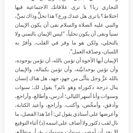
التجاري ربا؟ يا ترى علاقاتك الاجتماعية فيها
اختلاط؟ يا ترى هل عندك ورع؟ هذا تحلٍّ وذاك تمنٍّ،
والنبي عليه الصلاة والسلام نفى أن يكون الإيمان
تمنياً ونفى أن يكون تحلياً، "ليس الإيمان بالتمني ولا
بالتحلي، ولكن هو ما وقر في القلب، وأقرّ به
اللسان، وصدّقه العمل".
الإيمان أيها الأخوة أن تؤمن بالله، أن تؤمن بوجوده،
وأن تؤمن بوحدانيَّته، وأن تؤمن بكماله، والإيمان
بالله عزَّ وجل يتأتَّى من جهدٍ، جهد، هل هناك إنسان
ينال درجة دكتوراه وهو نائم؟ يقول لك: سنوات
وسنوات وأنا أسهر الليالي؛ أدرس، وأطالع، وأراجع،
وأدقق، وأمحِّص، وأكتب، وأراجع، وأعيد الكتابة،
وأعرضها على أستاذي يقول لي: أعدْ هذا الفصل، ما
نال لقب دكتور ولا أضاف على اسمه (د) أثناء التوقيع
إلا بعد أن أمضى سنواتٍ وسنوات يقرأ، ويطالع،