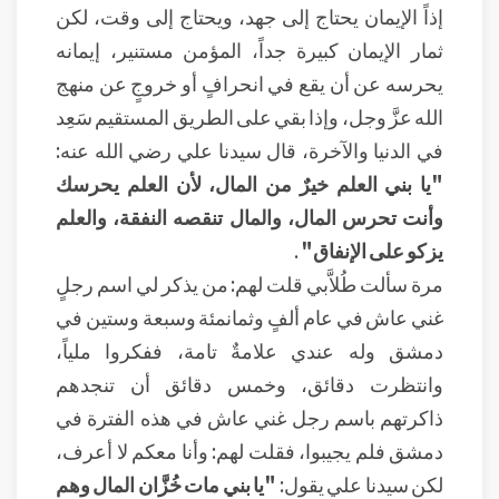
إذاً الإيمان يحتاج إلى جهد، ويحتاج إلى وقت، لكن
ثمار الإيمان كبيرة جداً، المؤمن مستنير، إيمانه
يحرسه عن أن يقع في انحرافٍ أو خروجٍ عن منهج
الله عزَّ وجل، وإذا بقي على الطريق المستقيم سَعِد
في الدنيا والآخرة، قال سيدنا علي رضي الله عنه:
"يا بني العلم خيرٌ من المال، لأن العلم يحرسك
وأنت تحرس المال، والمال تنقصه النفقة، والعلم
يزكو على الإنفاق"
.
مرة سألت طُلاَّبي قلت لهم: من يذكر لي اسم رجلٍ
غني عاش في عام ألفٍ وثمانمئة وسبعة وستين في
دمشق وله عندي علامةٌ تامة، ففكروا ملياً،
وانتظرت دقائق، وخمس دقائق أن تنجدهم
ذاكرتهم باسم رجل غني عاش في هذه الفترة في
دمشق فلم يجيبوا، فقلت لهم: وأنا معكم لا أعرف،
لكن سيدنا علي يقول:
"يا بني مات خُزَّان المال وهم