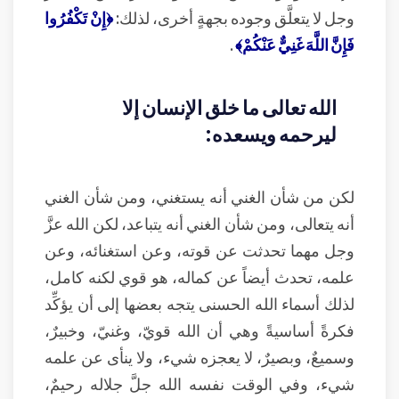
وجل لا يتعلَّق وجوده بجهةٍ أخرى، لذلك:
﴿إِنْ تَكْفُرُوا
فَإِنَّ اللَّهَ غَنِيٌّ عَنْكُمْ﴾
.
الله تعالى ما خلق الإنسان إلا
ليرحمه ويسعده:
لكن من شأن الغني أنه يستغني، ومن شأن الغني
أنه يتعالى، ومن شأن الغني أنه يتباعد، لكن الله عزَّ
وجل مهما تحدثت عن قوته، وعن استغنائه، وعن
علمه، تحدث أيضاً عن كماله، هو قوي لكنه كامل،
لذلك أسماء الله الحسنى يتجه بعضها إلى أن يؤكِّد
فكرةً أساسيةً وهي أن الله قويّ، وغنيّ، وخبيرٌ،
وسميعٌ، وبصيرٌ، لا يعجزه شيء، ولا ينأى عن علمه
شيء، وفي الوقت نفسه الله جلَّ جلاله رحيمٌ،