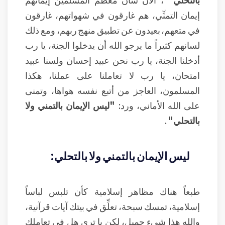
إيمان التمنِّي، هم غارقون في شهواتهم، غارقون
في متعهم، بعيدون عن تطبيق منهج ربهم، ومع ذلك
لسانهم كثيراً ما يرجو الله أن يدخلوا الجنة، يا رب
أدخلنا الجنة، يا رب نحن عبيد إحسان ولسنا عبيد
امتحان، يا رب لا تعاملنا على عملنا، هكذا
المسلمون، العاجز من أتبع نفسه هواها، وتمنى
على الله الأماني، ورد:
"ليس الإيمان بالتمني ولا
بالتحلي"
.
ليس الإيمان بالتمني ولا بالتحلي:
طبعاً هناك مظاهر إسلامية كأن تلبس لباساً
إسلامية، تمسك سبحة، تعلِّق في بيتك آيات قرآنية،
والله هذا شيء جميل، لكن يا ترى هل في تعاملك