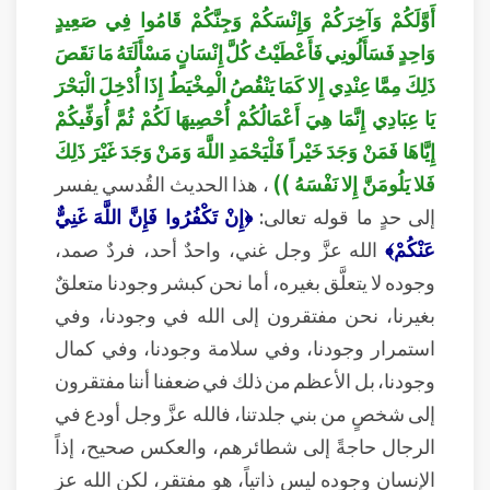
أَوَّلَكُمْ وَآخِرَكُمْ وَإِنْسَكُمْ وَجِنَّكُمْ قَامُوا فِي صَعِيدٍ
وَاحِدٍ فَسَأَلُونِي فَأَعْطَيْتُ كُلَّ إِنْسَانٍ مَسْأَلَتَهُ مَا نَقَصَ
ذَلِكَ مِمَّا عِنْدِي إِلا كَمَا يَنْقُصُ الْمِخْيَطُ إِذَا أُدْخِلَ الْبَحْرَ
يَا عِبَادِي إِنَّمَا هِيَ أَعْمَالُكُمْ أُحْصِيهَا لَكُمْ ثُمَّ أُوَفِّيكُمْ
إِيَّاهَا فَمَنْ وَجَدَ خَيْراً فَلْيَحْمَدِ اللَّهَ وَمَنْ وَجَدَ غَيْرَ ذَلِكَ
فَلا يَلُومَنَّ إِلا نَفْسَهُ ))
، هذا الحديث القُدسي يفسر
إلى حدٍ ما قوله تعالى:
﴿إِنْ تَكْفُرُوا فَإِنَّ اللَّهَ غَنِيٌّ
عَنْكُمْ﴾
الله عزَّ وجل غني، واحدٌ أحد، فردٌ صمد،
وجوده لا يتعلَّق بغيره، أما نحن كبشر وجودنا متعلقٌ
بغيرنا، نحن مفتقرون إلى الله في وجودنا، وفي
استمرار وجودنا، وفي سلامة وجودنا، وفي كمال
وجودنا، بل الأعظم من ذلك في ضعفنا أننا مفتقرون
إلى شخصٍ من بني جلدتنا، فالله عزَّ وجل أودع في
الرجال حاجةً إلى شطائرهم، والعكس صحيح، إذاً
الإنسان وجوده ليس ذاتياً، هو مفتقر، لكن الله عز