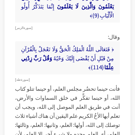
يَعْلَمُونَ وَالَّذِينَ لَا يَعْلَمُونَ
إِنَّمَا يَتَذَكَّرُ أُولُو
الْأَلْبَابِ (9)﴾
[ سورة الزمر ]
وقال:
﴿ فَتَعَالَى اللَّهُ الْمَلِكُ الْحَقُّ وَلَا تَعْجَلْ بِالْقُرْآنِ
مِنْ قَبْلِ أَنْ يُقْضَى إِلَيْكَ وَحْيُهُ
وَقُلْ رَبِّ زِدْنِي
عِلْمًا
(114)﴾
[ سورة طه ]
فأنت حينما تحضُر مجلس العلم، أو حينما تتلو كتاب
الله، أو حينما تفكِّر في خلق السماوات والأرض،
أنت في طريق العلم الموصل إلى الله، ويجب أن
تعلم أيها الأخُ الكريم علم اليقين أن هناك أشياء ثلاث
توصلك إلى الله، أولها: العلم، وثانيها: العلم، وثالثها:
العلم، أي العلم وحده ولا شيء آخر إلا العلم، لأن