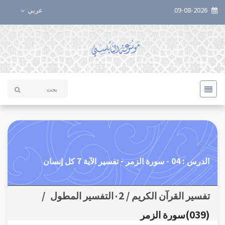
09-08-2026
عربي
الدرس : 04 - سورة الزمر - تفسير الآية 7 كل إنسان
تفسير القرآن الكريم / ٠2التفسير المطول
/
(039)سورة الزمر