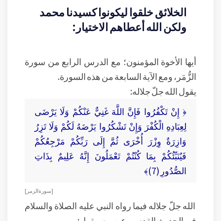
الخلائق خلقوا ليكونوا كسيدنا محمد
ولكن الله أعطاهم الاختيار:
أيها الأخوة المؤمنون؛ مع الدرس الرابع من سورة
الزُّمَر، ومع الآية السابعة من هذه السورة.
يقول الله جلّ جلاله:
﴿ إِنْ تَكْفُرُوا فَإِنَّ اللَّهَ غَنِيٌّ عَنْكُمْ وَلَا يَرْضَى
لِعِبَادِهِ الْكُفْرَ وَإِنْ تَشْكُرُوا يَرْضَهُ لَكُمْ وَلَا تَزِرُ
وَازِرَةٌ وِزْرَ أُخْرَى ثُمَّ إِلَى رَبِّكُمْ مَرْجِعُكُمْ
فَيُنَبِّئُكُمْ بِمَا كُنْتُمْ تَعْمَلُونَ إِنَّهُ عَلِيمٌ بِذَاتِ
الصُّدُورِ (7)﴾
[ سورة الزمر ]
الله جلّ جلاله فيما رواه النبي عليه الصلاة والسلام
في الحديث القدسي عن ربه، يقول: