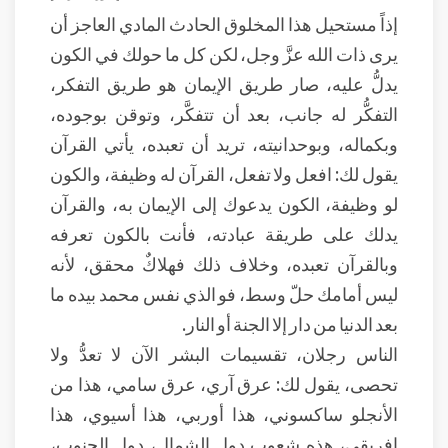
إذاً مستحيل هذا المخلوق الحادث المادي العاجز أن
يرى ذات الله عزَّ وجل، لكن كل ما حولك في الكون
يدلُّ عليه، صار طريق الإيمان هو طريق التفكر،
التفكُّر له جانب، بعد أن تتفكَّر، وتوقن بوجوده،
وبكماله، وبوحدانيته، تريد أن تعبده، يأتي القرآن
يقول لك: افعل ولا تفعل، القرآن له وظيفة، والكون
لو وظيفة، الكون يدعوك إلى الإيمان به، والقرآن
يدلك على طريقة عبادته، فأنت بالكون تعرفه
وبالقرآن تعبده، وخلاف ذلك فهلاكٌ محقق، لأنه
ليس أمامك حلّ وسط، فو الذي نفس محمد بيده ما
بعد الدنيا من دار إلا الجنة أو النار.
الناس رجلان، تقسيمات البشر الآن لا تعدُّ ولا
تحصى، يقول لك: عرق آري، عرق سامي، هذا من
الأنجلو ساكسوني، هذا أوربي، هذا أسيوي، هذا
إفريقي، هذه شعوب دول الشمال، دول الجنوب،