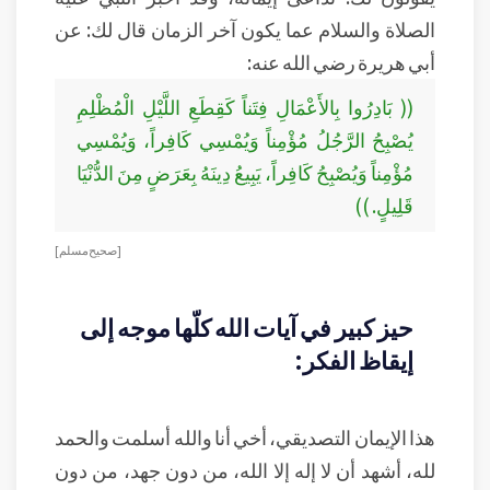
الصلاة والسلام عما يكون آخر الزمان قال لك: عن
أبي هريرة رضي الله عنه:
(( بَادِرُوا بِالأَعْمَالِ فِتَناً كَقِطَعِ اللَّيْلِ الْمُظْلِمِ
يُصْبِحُ الرَّجُلُ مُؤْمِناً وَيُمْسِي كَافِراً، وَيُمْسِي
مُؤْمِناً وَيُصْبِحُ كَافِراً، يَبِيعُ دِينَهُ بِعَرَضٍ مِنَ الدُّنْيَا
قَلِيلٍ. ))
[ صحيح مسلم ]
حيز كبير في آيات الله كلّها موجه إلى
إيقاظ الفكر:
هذا الإيمان التصديقي، أخي أنا والله أسلمت والحمد
لله، أشهد أن لا إله إلا الله، من دون جهد، من دون