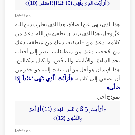
﴿ أَرَأَيْتَ الَّذِي يَنْهَى (9) عَبْدًا إِذَا صَلَّى (10)﴾
[ سورة العلق ]
هذا الذي ينهى عن الصلاة، هذا الذي يحارب دين الله
عزَّ وجل، هذا الذي يريد أن يطفئ نور الله، دعك من
كلامه، دعك من فلسفته، دعك من مَنطقه، دعك
من حُججه، دعك من منطلقاته، انظر إلى أفعاله
تجد الدناءة، والأنانية، والتناقُض، والكَيل بمكيالين،
هذا الإنسان هو أقل من أن تلتفت إليه، هو أحقر من
أن تصغي إلى كلامه،
﴿أَرَأَيْتَ الَّذِي يَنْهَى*عَبْداً إِذَا
صَلَّى﴾
.
نموذج آخر:
﴿ أَرَأَيْتَ إِنْ كَانَ عَلَى الْهُدَى (11) أَوْ أَمَرَ
بِالتَّقْوَى (12)﴾
[ سورة العلق ]