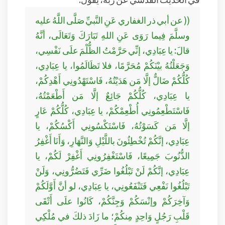
(( عن أبي ذر الغفاري عَنِ النَّبيِّ صَلَّى اللَّهُ عليه
وسلَّمَ فِيما رَوَى عَنِ اللهِ تَبَارَكَ وَتَعَالَى، أنَّهُ
قالَ: يا عِبَادِي، إنِّي حَرَّمْتُ الظُّلْمَ علَى نَفْسِي،
وَجَعَلْتُهُ بيْنَكُمْ مُحَرَّمًا، فلا تَظَالَمُوا، يا عِبَادِي،
كُلُّكُمْ ضَالٌّ إلَّا مَن هَدَيْتُهُ، فَاسْتَهْدُونِي أَهْدِكُمْ،
يا عِبَادِي، كُلُّكُمْ جَائِعٌ إلَّا مَن أَطْعَمْتُهُ،
فَاسْتَطْعِمُونِي أُطْعِمْكُمْ، يا عِبَادِي، كُلُّكُمْ عَارٍ
إلَّا مَن كَسَوْتُهُ، فَاسْتَكْسُونِي أَكْسُكُمْ، يا
عِبَادِي، إنَّكُمْ تُخْطِئُونَ باللَّيْلِ وَالنَّهَارِ، وَأَنَا أَغْفِرُ
الذُّنُوبَ جَمِيعًا، فَاسْتَغْفِرُونِي أَغْفِرْ لَكُمْ، يا
عِبَادِي، إنَّكُمْ لَنْ تَبْلُغُوا ضَرِّي فَتَضُرُّونِي، وَلَنْ
تَبْلُغُوا نَفْعِي فَتَنْفَعُونِي، يا عِبَادِي، لو أنَّ أَوَّلَكُمْ
وَآخِرَكُمْ وإنْسَكُمْ وَجِنَّكُمْ، كَانُوا علَى أَتْقَى
قَلْبِ رَجُلٍ وَاحِدٍ مِنكُمْ؛ ما زَادَ ذلكَ في مُلْكِي