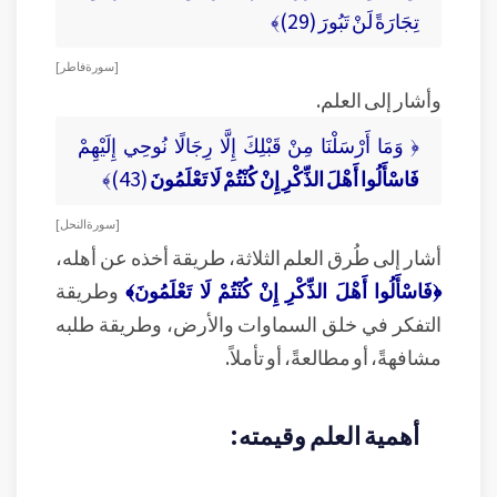
تِجَارَةً لَنْ تَبُورَ (29)﴾
[ سورة فاطر ]
وأشار إلى العلم.
﴿ وَمَا أَرْسَلْنَا مِنْ قَبْلِكَ إِلَّا رِجَالًا نُوحِي إِلَيْهِمْ
فَاسْأَلُوا أَهْلَ الذِّكْرِ إِنْ كُنْتُمْ لَا تَعْلَمُونَ
(43)﴾
[ سورة النحل ]
أشار إلى طُرق العلم الثلاثة، طريقة أخذه عن أهله،
﴿فَاسْأَلُوا أَهْلَ الذِّكْرِ إِنْ كُنْتُمْ لَا تَعْلَمُونَ﴾
وطريقة
التفكر في خلق السماوات والأرض، وطريقة طلبه
مشافهةً، أو مطالعةً، أو تأملاً.
أهمية العلم وقيمته: