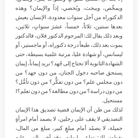
ويمحِّص، ويبحث، ويُحصي، إذاً والإيمان؟ وهذه
الدكتوراه من أجل سنوات معدودة، الإنسان يعيش
بعدها سنتين، ثلاثاً، خمساً، عشرَ سنواتٍ، ثلاثين،
وبعد ذلك يقال لك: المرحوم الدكتور فلان، فالدكتور
يموت بعد ذلك، طبعاً درجة دكتوراه، أو ماجستير، أو
ليسانس، أو شهادة عليا، مرتبة علمية بسيطة، حتى
الشهادة الثانوية ألا تحتاج إلى جُهد؟ تريد إيماناً، إيمان
يستحق صاحبه دخول الجنان، من دون جهد؟ من
دون مجلس علم؟ من دون تفكُّر؟ من دون تأمُّل؟
من دون دراسة؟ من دون مطالعة؟ من دون تعلم؟!
مستحيل.
لذلك من ظن أن الإيمان قضية تصديق هذا الإيمان
التصديقي لا يقف على رجلين، لا يصمد أمام امرأةٍ
جميلة، لا يصمُد أمام مبلغٍ كبير، مبلغ من المال،
يقولون لك: تداعى إيمانه، وقد أخبر النبي عليه