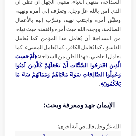
السذاجة، منتهى الغباء، منتهى الجهل أن تظن أن
الذي آمن بالله عزَّ وجل، وتعرَّف إلى أمره ونهيه،
وطبَّق أمره واجتنب نهيه، وتقرَّب إليه بالأعمال
الصالحة، ووجده الله حيث أمره وافتقده حيث نهاه،
من السذاجة أن يُعَامل هذا المؤمن كما يُعَامل
الفاسق، كما يُعَامل الكافر، كما يُعامل المسيء، كما
يعامل العاصي، فهذا الظن من السذاجة:
﴿أَمْ حَسِبَ
الَّذِينَ اجْتَرَحُوا السَّيِّئَاتِ أَنْ نَجْعَلَهُمْ كَالَّذِينَ آمَنُوا
وَعَمِلُوا الصَّالِحَاتِ سَوَاءً مَحْيَاهُمْ وَمَمَاتُهُمْ سَاءَ مَا
يَحْكُمُونَ﴾
.
الإيمان جهد ومعرفة وبحث:
الله عزَّ وجل قال في آية أخرى: