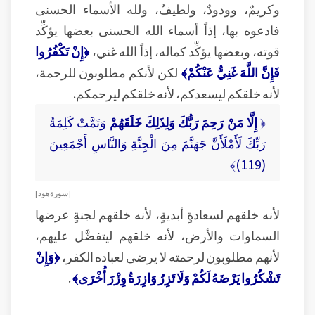
وكريمٌ، وودودٌ، ولطيفٌ، ولله الأسماء الحسنى
فادعوه بها، إذاً أسماء الله الحسنى بعضها يؤكِّد
قوته، وبعضها يؤكِّد كماله، إذاً الله غني،
﴿إِنْ تَكْفُرُوا
فَإِنَّ اللَّهَ غَنِيٌّ عَنْكُمْ﴾
لكن لأنكم مطلوبون للرحمة،
لأنه خلقكم ليسعدكم، لأنه خلقكم ليرحمكم.
﴿
إِلَّا مَنْ رَحِمَ رَبُّكَ وَلِذَلِكَ خَلَقَهُمْ
وَتَمَّتْ كَلِمَةُ
رَبِّكَ لَأَمْلَأَنَّ جَهَنَّمَ مِنَ الْجِنَّةِ وَالنَّاسِ أَجْمَعِينَ
(119)﴾
[ سورة هود ]
لأنه خلقهم لسعادةٍ أبديةٍ، لأنه خلقهم لجنةٍ عرضها
السماوات والأرض، لأنه خلقهم ليتفضَّل عليهم،
لأنهم مطلوبون لرحمته لا يرضى لعباده الكفر،
﴿وَإِنْ
تَشْكُرُوا يَرْضَهُ لَكُمْ وَلَا تَزِرُ وَازِرَةٌ وِزْرَ أُخْرَى﴾
.