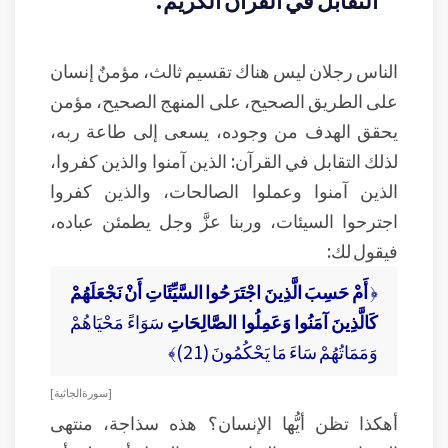
الناس رجلان ليس هناك تقسيم ثالث، مؤمنٌ إنسان
على الطريق الصحيح، على المنهج الصحيح، مؤمن
يحقق الهدف من وجوده، يسعى إلى طاعة ربه،
لذلك التقابل في القرآن: الذين آمنوا والذين كفروا،
الذين آمنوا وعملوا الصالحات، والذين كفروا
اجترحوا السيئات، وربنا عزَّ وجل يطمئن عباده،
فيقول لك:
﴿
أَمْ حَسِبَ الَّذِينَ اجْتَرَحُوا السَّيِّئَاتِ أَنْ نَجْعَلَهُمْ
كَالَّذِينَ آمَنُوا وَعَمِلُوا الصَّالِحَاتِ
سَوَاءً مَحْيَاهُمْ
وَمَمَاتُهُمْ سَاءَ مَا يَحْكُمُونَ (21)﴾
[ سورة الجاثية ]
أهكذا تظن أيُّها الإنسان؟ هذه سذاجة، منتهى