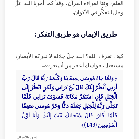
العلم، وقتاً لقراءة القرآن، وقتاً كما أمرنا الله عزَّ
وجل للتفكُّر في الأكوان.
طريق الإيمان هو طريق التفكر:
كيف تعرف الله؟ الله جلّ جلاله لا تدركه الأبصار،
مستحيل، حواسك أعجز من أن تعرفه..
﴿ وَلَمَّا جَاءَ مُوسَى لِمِيقَاتِنَا وَكَلَّمَهُ رَبُّهُ
قَالَ رَبِّ
أَرِنِي أَنْظُرْ إِلَيْكَ قَالَ لَنْ تَرَانِي وَلَكِنِ انْظُرْ إِلَى
الْجَبَلِ فَإِنِ اسْتَقَرَّ مَكَانَهُ فَسَوْفَ تَرَانِي فَلَمَّا
تَجَلَّى رَبُّهُ لِلْجَبَلِ جَعَلَهُ دَكًّا وَخَرَّ مُوسَى صَعِقًا
فَلَمَّا أَفَاقَ قَالَ سُبْحَانَكَ تُبْتُ إِلَيْكَ وَأَنَا أَوَّلُ
الْمُؤْمِنِينَ (143)﴾
[ سورة الأعراف ]