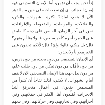
إذاً نحن يجب أن نؤمن، أما الإيمان التصديقي فهو
إيمان العجائز، أي إن نفع صاحبه في حينٍ من الدهر
الآن لا ينفع، لماذا؟ لكثرة الشهوات، والفِتَن،
والضلالات، والموبقات، والضغوط، والإغراءات،
نحن في آخر الزمان، القابض على دينه كالقابض
على الجمر، أجره كأجر سبعين، قالوا: منا أم منهم؟
قال: بل منكم، قالوا: ولمَ؟ قال: لأنكم تجدون على
الخير معواناً ولا يجدون.
أي الإيمان التصديقي من دون بحث، من دون دَرس،
من دون تأمُّل، من دون تفكُّر، من دون طلب علم،
من دون بذل جهد، هذا الإيمان التصديقي الآن لا يقف
أمام الشهوات، لا يكفي، لذلك تفاجأ أن كثيراً من
المسلمين يقعون في أعمالٍ منحرفةٍ أشدَّ
الانحراف، يُقلِّدون أهل الكفر في حفلاتهم، وفي
أحزانهم، وفي تجارتهم، وفي حركاتهم، وفي بيعهم