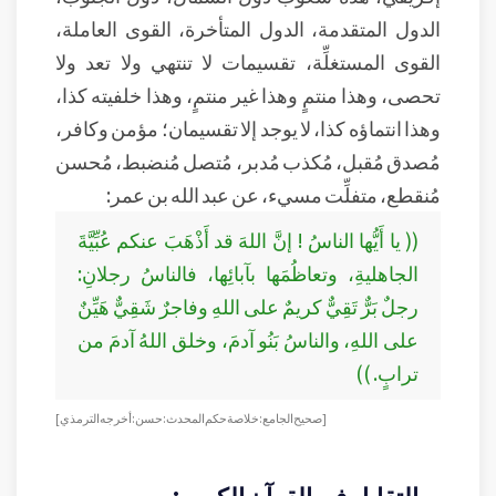
الدول المتقدمة، الدول المتأخرة، القوى العاملة،
القوى المستغلِّة، تقسيمات لا تنتهي ولا تعد ولا
تحصى، وهذا منتمٍ وهذا غير منتمٍ، وهذا خلفيته كذا،
وهذا انتماؤه كذا، لا يوجد إلا تقسيمان؛ مؤمن وكافر،
مُصدق مُقبل، مُكذب مُدبر، مُتصل مُنضبط، مُحسن
مُنقطع، متفلِّت مسيء، عن عبد الله بن عمر:
(( يا أَيُّها الناسُ ! إنَّ اللهَ قد أَذْهَبَ عنكم عُبِّيَّةَ
الجاهليةِ، وتعاظُمَها بآبائِها، فالناسُ رجلانِ:
رجلٌ بَرٌّ تَقِيٌّ كريمٌ على اللهِ وفاجرٌ شَقِيٌّ هَيِّنٌ
على اللهِ، والناسُ بَنُو آدمَ، وخلق اللهُ آدمَ من
ترابٍ. ))
[ صحيح الجامع : خلاصة حكم المحدث : حسن : أخرجه الترمذي ]
التقابل في القرآن الكريم: