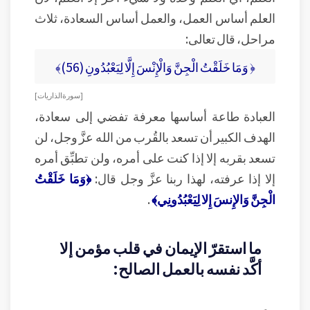
العلم أساس العمل، والعمل أساس السعادة، ثلاث
مراحل، قال تعالى:
﴿ وَمَا خَلَقْتُ الْجِنَّ وَالْإِنْسَ إِلَّا لِيَعْبُدُونِ (56)﴾
[ سورة الذاريات ]
العبادة طاعة أساسها معرفة تفضي إلى سعادة،
الهدف الكبير أن تسعد بالقُرب من الله عزَّ وجل، لن
تسعد بقربه إلا إذا كنت على أمره، ولن تطبِّق أمره
إلا إذا عرفته، لهذا ربنا عزَّ وجل قال:
﴿وَمَا خَلَقْتُ
الْجِنَّ وَالإِنسَ إِلا لِيَعْبُدُونِي﴾
.
ما استقرّ الإيمان في قلب مؤمن إلا
أكَّد نفسه بالعمل الصالح: