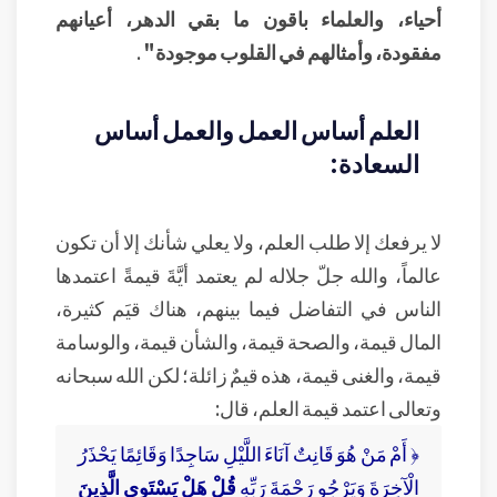
أحياء، والعلماء باقون ما بقي الدهر، أعيانهم
مفقودة، وأمثالهم في القلوب موجودة"
.
العلم أساس العمل والعمل أساس
السعادة:
لا يرفعك إلا طلب العلم، ولا يعلي شأنك إلا أن تكون
عالماً، والله جلّ جلاله لم يعتمد أيَّةَ قيمةً اعتمدها
الناس في التفاضل فيما بينهم، هناك قيَم كثيرة،
المال قيمة، والصحة قيمة، والشأن قيمة، والوسامة
قيمة، والغنى قيمة، هذه قيمٌ زائلة؛ لكن الله سبحانه
وتعالى اعتمد قيمة العلم، قال:
﴿ أَمْ مَنْ هُوَ قَانِتٌ آنَاءَ اللَّيْلِ سَاجِدًا وَقَائِمًا يَحْذَرُ
الْآخِرَةَ وَيَرْجُو رَحْمَةَ رَبِّهِ
قُلْ هَلْ يَسْتَوِي الَّذِينَ