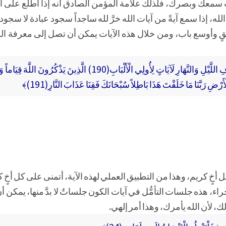
سمعك وبصرك، فلذلك علامة المؤمن الصادق أنه إذا اطلع على آيةٍ
لله، إذا سمع آيةً من آيات الله خرَّ لله ساجداً سجود عبادة لا سج
طريقٍ وأوسع باب، ومن خلال هذه الآيات يمكن أن تصل إلى معرفة الله
﴿ إِنَّ فِي خَلْقِ السَّمَاوَاتِ وَالْأَرْضِ وَاخْتِلَافِ اللَّيْلِ وَالنَّهَارِ لَآيَاتٍ لِأُولِي الْأَلْبَابِ(190) ا
ِ رَبَّنَا مَا خَلَقْتَ هَذَا بَاطِلاً سُبْحَانَكَ فَقِنَا عَذَابَ النَّارِ(191)﴾
كل أخٍ كريم، وهذا من التطبيق العملي لهذه الآية، أتمنى على كل أخٍ 
اء، هذه جلسات التأمُّل في آيات الكون جلساتٌ لا بدَّ منها، يمكن أ
ك، لأن الله يأمرك، وهذا أمر إلهي.