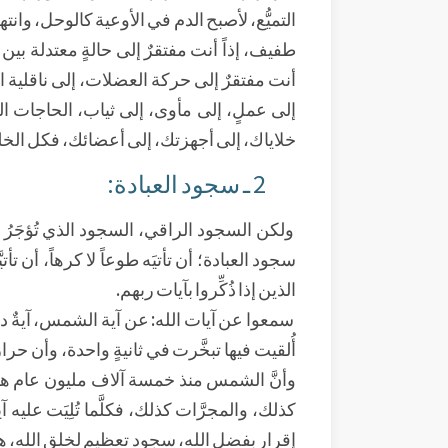
التميُّع، لأصبح الدم في الأوعية كالوحل، وانت
طفيف، إذاً أنت مفتقرٌ إلى حالةٍ معتدلة بين
أنت مفتقرٌ إلى حركة العضلات، إلى ناقلية ا
إلى عملٍ، إلى مأوى، إلى ثياب، الحاجات التي أ
خلاياك، إلى أجهزتك، إلى أعضائك، فكل ال
2 ـ سجود العبادة:
ولكن السجود الراقي، السجود الذي تُؤجَرُ 
سجود العبادة؛ أن تأتيَه طوعاً لا كرهاً، أن تأتيَ
الذين إذا ذُكِّروا بآيات ربهم.
سمعوا عن آيات الله: عن آية الشمس، آيةٌ د
أُلقيت فيها تبخَّرت في ثانيةٍ واحدة، وأن
وأنَّ الشمس منذ خمسة آلاف مليون عام هي م
كذلك، والمجرَّات كذلك، فكلَّما تُلِيَت عليه
إقرارٍ بفضل الله، سجود تعظيمٍ لخلق الله، هذ