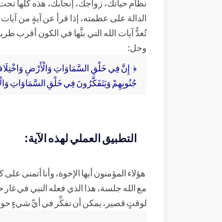
نظام حياتك، زواجك، إنجابك، هذه كلها تحت 
الدالة على عظمته، إذا قرأ عن آيةٍ من آيات ا
تُعدُّ آيات الله التي بثَّها في الكون أقرب 
وجل:
جُنُوبِهِمْ وَيَتَفَكَّرُونَ فِي خَلْقِ السَّمَاوَاتِ وَالْأَرْض
التطبيق العملي لهذه الآية:
هؤلاء المؤمنون أيها الإخوة، وأنا أتمنى على 
مع الله جلسة، هذا الذي فعله النبي في غار حر
لوقتٍ قصير، يمكن أن تفكِّر في أيِّ شيءٍ حول