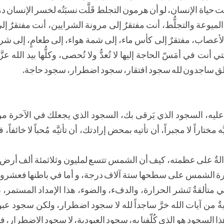
هت حياة الإنسان، لو أن هرمون التجلط قَلَّت نسبَتُه لخسر الإنسان دم
 الميوعة والتجلُّط، أنت مفتقرٌ إلى مرونة الشرايين، أنت مفتقرٌ إ
لأعصاب، مفتقرٌ إلى كأس ماء، إلى شمة هواء، إلى طعامٍ، إلى شرا
نت في أمَسّ الحاجة إليها لا تُعدُّ ولا تُحصى، وكلُّها بيد الله عزَ
خلق ساجدون لله سجود افتقار، سجود اضطرار، سجود حاجة.
عليه، السجود الذي يَرقى بك، السجود الذي يجعلك في الآخرة من 
ّه مختاراً لا مجبراً، أن تأتيه بمحض إرادتك، أن تأتيَّه مُحباً لا خائفاً
الةٌ على عظمته، كيف أن الشمس تتسع لمليون وثلاثمئة ألف أرض، 
 حرارة الشمس على سطحها ستة آلاف درجة، و أما في باطنها فعشرو
تألقةٌ تَنشر الحرارة، والدفء، والضوء، هذا الإمداد المستمر، 
 آيةٌ من آيات الله خرَّ ساجداً لله لا سجود اضطرار، ولكن سجود عب
ا السجود هو الذي كُلّفنا به، سجود العبودية، لا سجود الاضطرار، ف