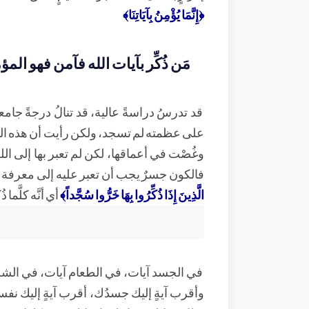
﴿إِنَّمَا يُؤْمِنُ بِآيَاتِنَا﴾
مَن ذُكِّر بآيات الله فآمن فهو ال
قد تدرسُ دراسةً عالية، قد تنالُ درجةً جامعي
على عظمته لم تسجد، ولكن رأيت أن هذه الظوا
وغُصْت في أعماقها، لكن لم تعبر بها إلى الله
فالكون جسرٌ يجب أن تعبر عليه إلى معرفة ال
الَّذِينَ إِذَا ذُكِّرُوا بِهَا خَرُّوا سُجَّداً﴾
أي أنَّه كلَّما
في الجسد آيات، في الطعام آيات، في الشراب
وأقرب آيةٍ إليك جسدُك، أقرب آيةٍ إليك ن