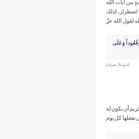
 من آيات الله
ود اضطرار، لذلك
 لقول الله عزَّ
لَّذِينَ يَذْكُرُونَ اللَّهَ قِيَاماً وَقُعُوداً وَعَلَى
[ سورة آل عمران ]
كريم أن يكون له
ن تفعلها كل يوم