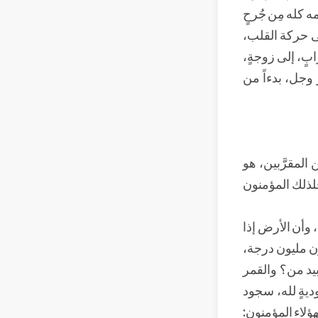
ه كله مِن جُرحٍ
لى حركة القلب،
بٍ، إلى زوجةٍ،
ّ وجل، بدءاً من
المقرَّبين، هو
، فلذلك المؤمنون
وأن الأرض إذا
ن مليون درجة،
بيد من؟ والقمر
وديةٍ لله، سجود
هؤلاء المؤمنون: