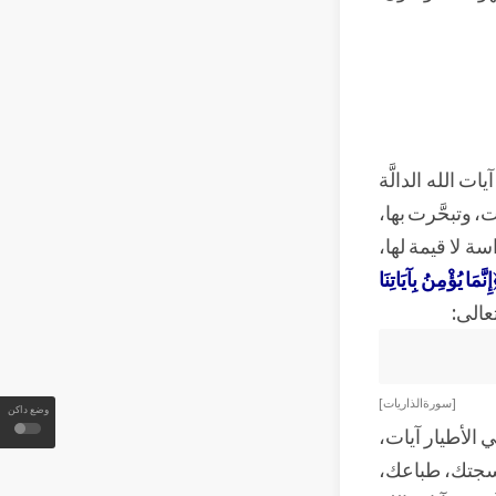
ت الله الدالَّة
 وتبحَّرت بها،
سة لا قيمة لها،
نَّمَا يُؤْمِنُ بِآيَاتِنَا
تعالى:
[ سورة الذاريات ]
وضع داكن
الأطيار آيات،
نسجتك، طباعك،