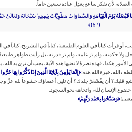
الصلاة، لأن تفكر ساعةٍ يعدِل عبادة سبعين عاماً.
 قَبْضَتُهُ يَوْمَ الْقِيَامَةِ
وَالسَّمَاوَاتُ مَطْوِيَّاتٌ بِيَمِينِهِ ۚ سُبْحَانَهُ وَتَعَالَىٰ عَم
(67)﴾
، أو قرأت كتاباً في العلوم الطبيعية، كتاباً في التشريح، كتاباً في الف
َّ وجل ولا حكمته، ولم ترَ علمه، ولم ترَ قدرته، بل رأيت ظواهر طبيعيةً
الأمور هكذا، فهذه نظرةٌ لا تعنيها هذه الآية، يجب أن ترى يد الله
لطف الله، خبرة الله هذه:
﴿إِنَّمَا يُؤْمِنُ بِآيَاتِنَا الَّذِينَ إِذَا ذُكِّرُوا بِهَا خَرُّ
 قلبك؟ أن يقْشَعَرّ جلدك؟ أن تلين أعضاؤك خشوعاً لله عزَّ وج
ها خضوع الإنسان لله، واتجاهه نحو السجود.
معنى:
﴿وَسَبَّحُوا بِحَمْدِ رَبِّهِمْ﴾