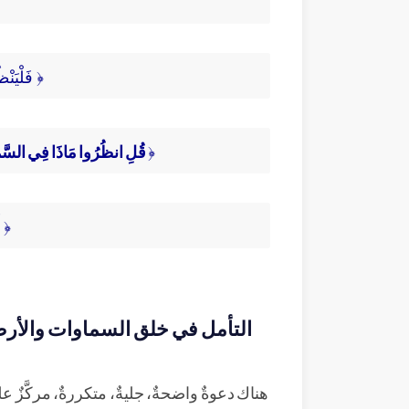
﴿ فَلْيَنْظُرِ الْإِ
﴿
قُلِ انظُرُوا مَاذَا فِي السَّم
﴿ أ
التأمل في خلق السماوات والأر
هناك دعوةٌ واضحةٌ، جليةٌ، متكررةٌ، مركَّزٌ عل