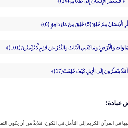
﴿ فَلْيَنْظُرِ الْإِنْسَانُ إِلَى طَعَامِهِ(24)﴾
نْسَانُ مِمَّ خُلِقَ(5) خُلِقَ مِنْ مَاءٍ دَافِقٍ(6)﴾
َاوَاتِ وَالْأَرْضِ
ۚ وَمَا تُغْنِي الْآيَاتُ وَالنُّذُرُ عَن قَوْمٍ لَّا يُؤْمِنُونَ(101)﴾
َفَلَا يَنْظُرُونَ إِلَى الْإِبِلِ كَيْفَ خُلِقَتْ(17)﴾
ض عبادة:
يها في القرآن الكريم إلى التأمل في الكون، فلابدَّ من أن يكون التفكُ