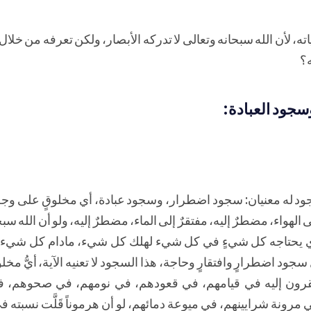
ياته، لأن الله سبحانه وتعالى لا تدركه الأبصار، ولكن تعرفه من خلال
ه؟
سجود العبادة:
 والسجود له معنيان: سجود اضطرار، وسجود عبادة، أي مخلوقٍ على وج
الهواء، مضطرٌ إليه، مفتقرٌ إلى الماء، مضطرٌ إليه، ولو أن الله سب
 الذي يحتاجه كل شيءٍ في كل شيء لهلك كل شيء، مادام كل شيء
سجود اضطرارٍ وافتقارٍ وحاجة، هذا السجود لا تعنيه الآية، أيُّ مخل
مفتقرون إليه في قيامهم، في قعودهم، في نومهم، في صحوهم، 
ونة شرايينهم، في ميوعة دمائهم، لو أن هرموناً قَلَّت نسبته ف