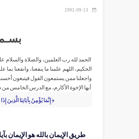
1991-09-13
بسـم 
الحمد لله رب العلمين، والصلاة والسلام على س
الحكيم، اللهم علمنا ما ينفعنا، وانفعنا بما علم
واجعلنا ممن يستمعون القول فيتبعون أحسنه
أيها الإخوة الأكارم، مع الدرس الخامس من 
﴿ إِنَّمَا يُؤْمِنُ بِآيَاتِنَا الَّذِينَ إِ
طريق الإيمان بالله هو الإيمان بآيا