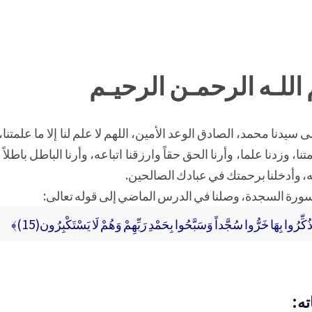
اللـه الرحمـن الرحيـم
يدنا محمد، الصادق الوعد الأمين، اللهم لا علم لنا إلا ما علمتنا،
تنا، وزدنا علما، وأرنا الحق حقاً وارزقنا اتباعه، وأرنا الباطل باطلاً 
، وأدخلنا برحمتك في عبادك الصالحين.
سورة السجدة، وصلنا في الدرس الماضي إلى قوله تعالى:
ذَا ذُكِّرُوا بِهَا خَرُّوا سُجَّداً وَسَبَّحُوا بِحَمْدِ رَبِّهِمْ وَهُمْ لَا يَسْتَكْبِرُون(15)﴾
ته: