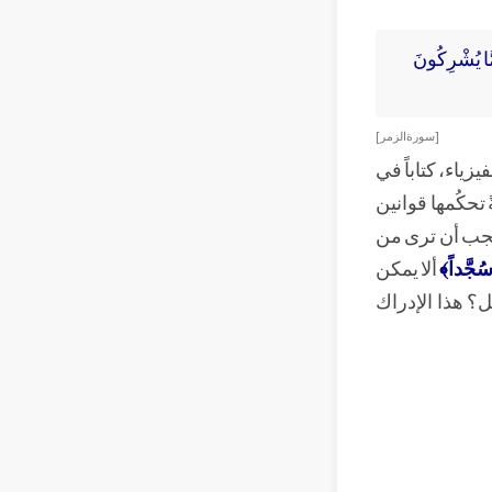
َّا يُشْرِكُونَ
[ سورة الزمر ]
يزياء، كتاباً في
 تحكُمها قوانين
، يجب أن ترى من
وا سُجَّداً﴾
ألا يمكن
ل؟ هذا الإدراك