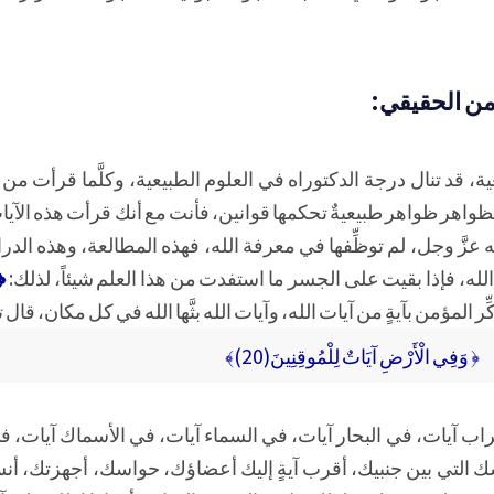
مؤمن الحقيقي:
ة، قد تنال درجة الدكتوراه في العلوم الطبيعية، وكلَّما قرأت من آيا
هر ظواهر طبيعيةٌ تحكمها قوانين، فأنت مع أنك قرأت هذه الآيات،
 عزَّ وجل، لم توظِّفها في معرفة الله، فهذه المطالعة، وهذه الدرا
له، فإذا بقيت على الجسر ما استفدت من هذا العلم شيئاً، لذلك:
﴿إِ
 ذُكِّر المؤمن بآيةٍ من آيات الله، وآيات الله بثَّها الله في كل مكان، قال 
﴿ وَفِي الْأَرْضِ آيَاتٌ لِلْمُوقِنِينَ(20)﴾
 آيات، في البحار آيات، في السماء آيات، في الأسماك آيات، في 
فسك التي بين جنبيك، أقرب آيةٍ إليك أعضاؤك، حواسك، أجهزتك، أ