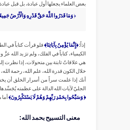
بعض العلماء يجعلها أول عبادة، بل قبل عبادة 
﴿
وَمَا قَدَرُوا اللَّهَ حَقَّ قَدْرِهِ وَالْأَرْضُ جَمِيعًا
إذاً:
﴿إِنَّمَا يُؤْمِنُ بِآيَاتِنَا﴾
فلو قرأت كتاباً في الطب
الكيمياء، كتاباً في الفلك، ولم ترَ يد الله عز
هي علاقاتٌ ثابتة بين متحولات، إذا نظرت إلى 
خلال الكون قدرة الله، علم الله، رحمة الله، 
أنك إذا علمت سراً من أسرار الخلق أن يخشع
الجليّ لآيات الله الدالة على عظمته يُجَسِّد
﴿ وَسَبَّحُوا بِحَمْدِ رَبِّهِمْ وَهُمْ لَا يَسْتَكْبِرُونَ﴾
أما 
معنى التسبيح بحمد الله: