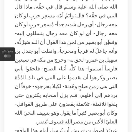
الله صلى الله عليه وسلم قال في حقِّه، ماذا قال
النبي في حقِّه؟ قال: وايَمْ أمّه مسعِر حربٍ لو كان
معه رجال- أي رجل شديد جداً- مُسعِر حربٍ لو كان
معه رجال- أي لو كان معه رجال يتسللون إليه-
وفطِن أبو بصير من لحن هذا القول أن الله سَيَرُدُّه،
وأنه جاعلٌ له فرجاً ومخرجاً، وانفلت أبو جندل بن
وضع داكن
سهيل بن عمرو- لحق به- وخرج من مكة في سبعين
فارساً أسلموا- هذا كلَّه أثناء الصلح- فلحقوا بأبي
بصير وكرهوا أن يقدموا على النبي في تلك المُدَّة
التي هي زمن صلحٍ وهُدنة- لكيلا يحرجوه- خوفاً أن
يردهم إلى أهلهم، فلم يزل أصحابه يكثرون حتى
بلغوا ثلاثمئة- ثلاثمئة يقعدون على طريق القوافل-
وكان أبو بصير كثيراً ما يقول وهو بسِيف البحر: الله
العليّ الأكبر، من ينصر الله فسوف يُنصَر.
عندئذِ اضطرت قريش أن تُرسل أمام هذا الواقع-