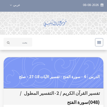
08-08-2026
عربي
الدرس : 4 - سورة الفتح - تفسير الآيات 18-27 - صلح
تفسير القرآن الكريم / ٠2التفسير المطول
/
(048)سورة الفتح