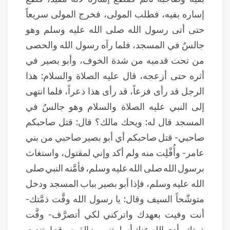
إساره بفيه، فطلب المولى، فخرج المولى سريعاً
حتى أتى رسول الله صلى الله عليه وسلم وهو
جالسٌ في المسجد، فلما رآه رسول الله والحصى
من تحت قدميه من شدة الخوف، وأبو بصير في
أثره حتى أزعجه، قال عليه الصلاة والسلام: هذا
الرجل قد رأى فزعاً، قد رأى هذا ذعراً، فلما انتهى
إلى النبي عليه الصلاة والسلام وهو جالسٌ في
المسجد قال له: ويحك مالك؟ قال: قتل صاحبكم
صاحبي- قتل صاحبكم أي أبو بصير صاحبي من بني
عامر- وأُفْلِت منه ولم أكد وإني لمقتول، واستغاث
برسول الله صلى الله عليه وسلم، فأمَّنه النبي صلى
الله عليه وسلم، فإذا أبو بصير بباب المسجد ودخل
متوشّحاً السيف وقال: يا رسول الله وفَّت ذمَّتك-
أنت وفيت بعهدك واتركني لكي أتصرَّف- وفَّت
ذمتك وأدى الله عنك أسلمتني بيد القوم وقد امتنعت