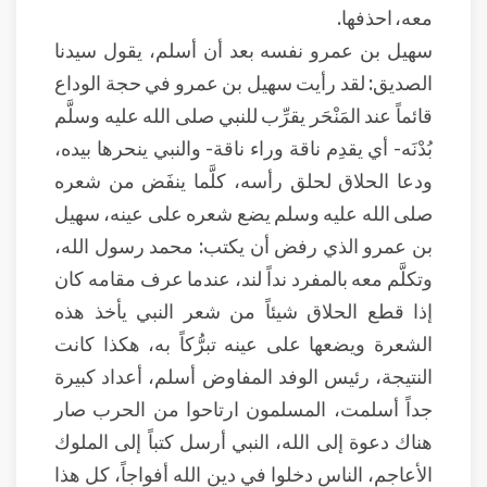
معه، احذفها.
سهيل بن عمرو نفسه بعد أن أسلم، يقول سيدنا
الصديق: لقد رأيت سهيل بن عمرو في حجة الوداع
قائماً عند المَنْحَر يقرِّب للنبي صلى الله عليه وسلَّم
بُدْنَه- أي يقدِم ناقة وراء ناقة- والنبي ينحرها بيده،
ودعا الحلاق لحلق رأسه، كلَّما ينفَض من شعره
صلى الله عليه وسلم يضع شعره على عينه، سهيل
بن عمرو الذي رفض أن يكتب: محمد رسول الله،
وتكلَّم معه بالمفرد نداً لند، عندما عرف مقامه كان
إذا قطع الحلاق شيئاً من شعر النبي يأخذ هذه
الشعرة ويضعها على عينه تبرُّكاً به، هكذا كانت
النتيجة، رئيس الوفد المفاوض أسلم، أعداد كبيرة
جداً أسلمت، المسلمون ارتاحوا من الحرب صار
هناك دعوة إلى الله، النبي أرسل كتباً إلى الملوك
الأعاجم، الناس دخلوا في دين الله أفواجاً، كل هذا