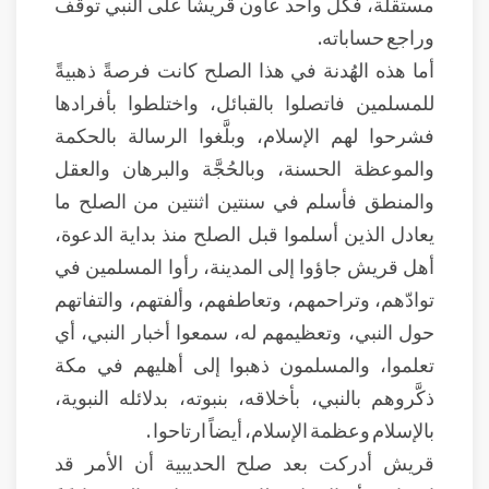
مستقلة، فكل واحد عاون قريشاً على النبي توقف
وراجع حساباته.
أما هذه الهُدنة في هذا الصلح كانت فرصةً ذهبيةً
للمسلمين فاتصلوا بالقبائل، واختلطوا بأفرادها
فشرحوا لهم الإسلام، وبلَّغوا الرسالة بالحكمة
والموعظة الحسنة، وبالحُجَّة والبرهان والعقل
والمنطق فأسلم في سنتين اثنتين من الصلح ما
يعادل الذين أسلموا قبل الصلح منذ بداية الدعوة،
أهل قريش جاؤوا إلى المدينة، رأوا المسلمين في
توادّهم، وتراحمهم، وتعاطفهم، وألفتهم، والتفاتهم
حول النبي، وتعظيمهم له، سمعوا أخبار النبي، أي
تعلموا، والمسلمون ذهبوا إلى أهليهم في مكة
ذكَّروهم بالنبي، بأخلاقه، بنبوته، بدلائله النبوية،
بالإسلام وعظمة الإسلام، أيضاً ارتاحوا .
قريش أدركت بعد صلح الحديبية أن الأمر قد