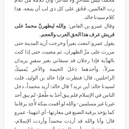
رب العالمين، فَحُق على كل ذي لب أن يتبعه. هذا
كلام سيدنا خالد.
وقال عمرو بن العاص:
والله ليظهرنّ محمدٌ على
قريش عرف هذا الحق العرب والعجم.
يقول عمرو: ابتعت بعيراً وخرجت أريد المدينة حتى
مررت على مرِّ الظهران، ثم مضيت حتى إذا كنت
بالهدَّبة فإذا رجلان قد سبقاني بغير سفيرٍ يريدان
منزلاً، وأحدهما دَخَلَ الخيمة والآخر يُمسِكُ
الراحلتين، قال: فنظرت فإذا خالد بن الوليد، قلت
لسيدنا خالد: أين تريد؟ قال خالد: أريد محمداً، دخل
الناس في الإسلام فلم يبق أحدٌ به طُعمٌ- لم يبق أحد
غيرنا غير مسلمين- والله لو أقمت بمكة لأُخِذ برقابنا
كما يؤخذ برقبة الضبع في مغارتها- أي انتهينا- عمرو
قال: وأنا والله قد أردت محمداً وأردت الإسلام،