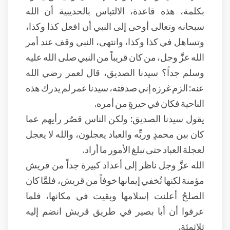
بكلمة، هذه قاعدة، الالتباس بالحديبية أن الله
سبحانه وتعالى أوحى إلى النبي أن افعل كذا وكذا،
وتساهل في كذا وكذا، وانتهى، النبي وقف عند أمر
الله عزَّ وجل، من كان قريباً من النبي صلى الله عليه
وسلم جداً؟ سيدنا الصديق، قال لعمر رضي الله
عنه: الزم غرزه إني صدقته، سيدنا عمر لم يدرك هذه
الناحية فكان في حيرةٍ من أمره.
يقول سيدنا الصديق: ولكن الناس قصُر رأيهم عما
كان بين محمدٍ وربِّه والعباد يعجلون، والله لا يعجل
لعجلة العباد حتى تبلغ الأمور ما أراد.
الله عزَّ وجل ناظر إلى أعداد كبيرة جداً من قريش
مؤمنة لكنها تُخفي إيمانها خوفاً من قريش، فلمَّا كان
الصلحُ أعلنت إسلامها وبقيت في مكانها، فلما
عرفوا أن أبا بصير في طريق قريش انضم إليه
ثلاثمئة.