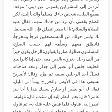
أتردني إلى المشركين يفتنوني عن ديني؟ موقف
يقطِّع القلب، شخص جاءك مسلماً والتجأ إليك، لكن
الصلح يقضي بأن ترد من جاءك منهم، فقال عليه
الصلاة والسلام: يا أبا بصير انطلق فإن الله سيجعل
لك ولمن حولك من المستضعفين فرجاً ومخرجاً،
فانطلق معهم وسلَّمه لهم حسب الصلح،
المسلمون ضجَّوا، صاروا يقولون: الرجل يكون خيراً
من ألف رجل، يغرونه بالذين معه، حتى إذا كانوا بذي
الحليفة جلس أبو بصير إلى جدار ومعه صاحباه،
فسلَّ أحد الرجلين سيفه ثم هزَّه وقال: لأضربنّ
بسيفي هذا في الأوس والخزرج يوماً إلى الليل،
فقال له أبو بصير: أو صارمٌ سيفك هذا يا أخا بني
عامر؟ قال: نعم، انظر إليه إن شئت، قال: ناولنيه،
انظر إليه، فناوله فلما قبض عليه قتله به، ثم تناوله
بفيه وصاحبه نائم فقطع إساره لأنه مقيّد، قطع