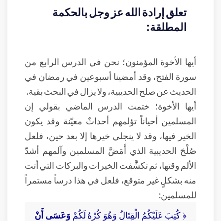
تعلق إرادة الله عز وجل بالحكمة
المطلقة:
أيها الأخوة المؤمنون؛ نحن في الدرس الرابع من
سورة الفتح، وقد أمضينا أسبوعين في رمضان في
الحديث عن صلح الحديبية، ولا يزال في البحث بقية.
أيها الأخوة؛ ختمت الدرس الماضي بقولي إن
المسلمين أحياناً تؤلمهم أحداثٌ معيّنة وقد يكون
الخير فيها، وقد لا ينجلي خيرها إلا بعد حين، فلعل
صُلْحَ الحديبية الذي أَمَضَّ المسلمين وآلمهم أشدّ
الألم وقتها، ثم تكشَّفت الخيرات والبركات التي أتت
منه بشكلٍ غير متوقع، فلعل في هذا درساً مستمراً
للمسلمين:
﴿ كُتِبَ عَلَيْكُمُ الْقِتَالُ وَهُوَ كُرْهٌ لَكُمْ
وَعَسَى أَنْ