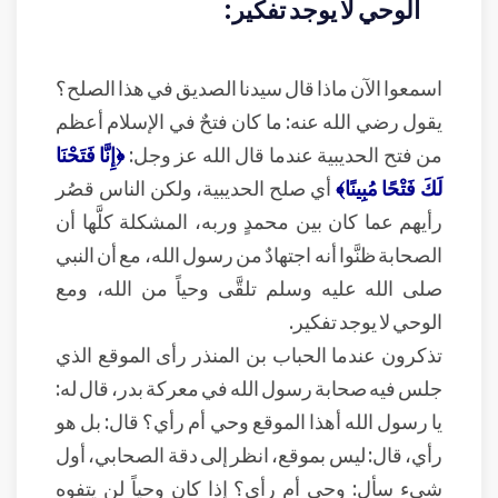
الوحي لا يوجد تفكير:
اسمعوا الآن ماذا قال سيدنا الصديق في هذا الصلح؟
يقول رضي الله عنه: ما كان فتحٌ في الإسلام أعظم
من فتح الحديبية عندما قال الله عز وجل:
﴿إِنَّا فَتَحْنَا
لَكَ فَتْحًا مُبِينًا﴾
أي صلح الحديبية، ولكن الناس قصُر
رأيهم عما كان بين محمدٍ وربه، المشكلة كلَّها أن
الصحابة ظنَّوا أنه اجتهادٌ من رسول الله، مع أن النبي
صلى الله عليه وسلم تلقَّى وحياً من الله، ومع
الوحي لا يوجد تفكير.
تذكرون عندما الحباب بن المنذر رأى الموقع الذي
جلس فيه صحابة رسول الله في معركة بدر، قال له:
يا رسول الله أهذا الموقع وحي أم رأي؟ قال: بل هو
رأي، قال: ليس بموقع، انظر إلى دقة الصحابي، أول
شيء سأل: وحي أم رأي؟ إذا كان وحياً لن يتفوه