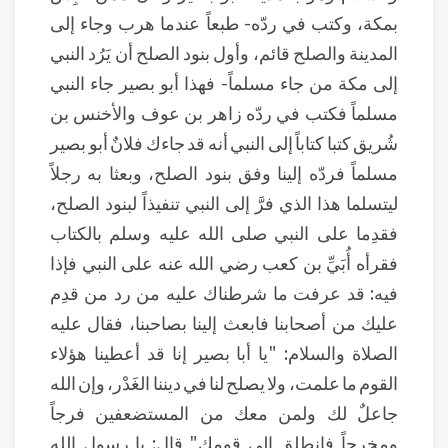
بمكة، وكتب في ردّه- طبعاً عندما هرب وجاء إلى
المدينة والصلح قائم، وأول بنود الصلح أن يَرُد النبي
إلى مكة من جاء مسلماً- فهذا أبو بصير جاء النبي
مسلماً فكتب في ردّه زاهر بن عوف والأخنس بن
شُريق كتبا كتاباً إلى النبي أنه قد جاءك فلانٌ أبو بصير
مسلماً فردّه إلينا وفق بنود الصلح، وبعثا به رجلاً
ليتسلما هذا الذي فرَّ إلى النبي تنفيذاً لبنود الصلح،
فقدِما على النبي صلى الله عليه وسلم بالكتاب
فقرأه أُبَيِّ بن كعب رضي الله عنه على النبي فإذا
فيه: قد عرفت ما شرطناك عليه من رد من قدِم
عليك من أصحابنا فابعث إلينا بصاحبنا، فقال عليه
الصلاة والسلام: "يا أبا بصير إنا قد أعطينا هؤلاء
القوم ما علمت، ولا يصلح لنا في ديننا الغَدْر، وإن الله
جاعلٌ لك ولمن معك من المستضعفين فرجاً
ومخرجاً فانطلق إلى قومك" قال: يا رسول الله