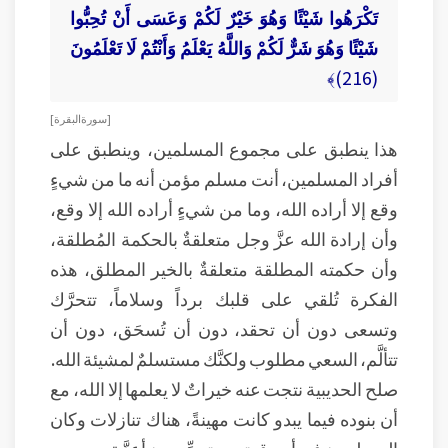
تَكْرَهُوا شَيْئًا وَهُوَ خَيْرٌ لَكُمْ وَعَسَى أَنْ تُحِبُّوا
شَيْئًا وَهُوَ شَرٌّ لَكُمْ وَاللَّهُ يَعْلَمُ وَأَنْتُمْ لَا تَعْلَمُونَ
(216)﴾
[ سورة البقرة ]
هذا ينطبق على مجموع المسلمين، وينطبق على
أفراد المسلمين، أنت مسلم مؤمن أنه ما من شيءٍ
وقع إلا أراده الله، وما من شيءٍ أراده الله إلا وقع،
وأن إرادة الله عزَّ وجل متعلقةٌ بالحكمة المُطلقة،
وأن حكمته المطلقة متعلقةٌ بالخير المطلق، هذه
الفكرة تُلقي على قلبك برداً وسلاماً، تتحرَّك
وتسعى دون أن تحقد، دون أن تُسحَق، دون أن
تتألَّم، السعي مطلوب ولكنَّك مستسلمٌ لمشيئة الله.
صلح الحديبية نتجت عنه خيراتٌ لا يعلمها إلا الله، مع
أن بنوده فيما يبدو كانت مهينةً، هناك تنازلات وكان