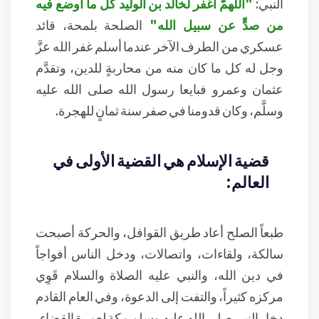
النبي:
"اللهمَّ اغفر لخالد بن الوليد كلّ ما أوضع فيه
من صدٍّ عن سبيل الله"
الصلحة بلمحة، قائد
عسكري من الطرف الآخر عندما أسلم غفر الله عزَّ
وجل له كل ما كان منه من محاربةٍ للدين، وتقدَّم
عثمان وعمرو فبايعا رسول الله صلى الله عليه
وسلَّم، وكان قدومنا في صفر سنة ثمانٍ للهجرة.
قضية الإسلام هي القضية الأولى في
العالم:
طبعاً الصلح أعاد طريق القوافل، والحركة أصبحت
سالكة، ولقاءات، واتصالات، ودخل الناس أفواجاً
في دين الله، والنبي عليه الصلاة والسلام قَوِي
مركزه كثيراً، والتفت إلى الدعوة، وفي العام القادم
دخل النبي صلى الله عليه وسلم مكة لعمرة القضاء،