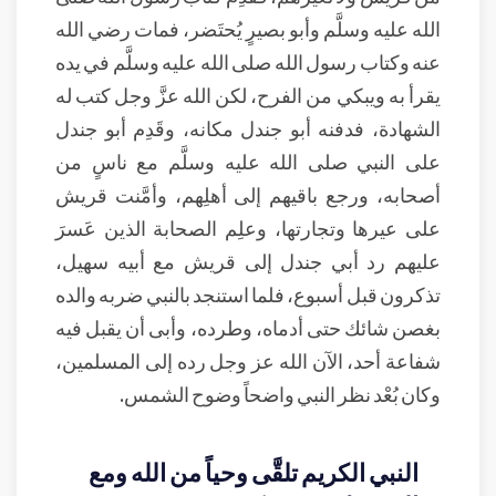
الله عليه وسلَّم وأبو بصيرٍ يُحتَضر، فمات رضي الله
عنه وكتاب رسول الله صلى الله عليه وسلَّم في يده
يقرأ به ويبكي من الفرح، لكن الله عزَّ وجل كتب له
الشهادة، فدفنه أبو جندل مكانه، وقَدِم أبو جندل
على النبي صلى الله عليه وسلَّم مع ناسٍ من
أصحابه، ورجع باقيهم إلى أهلِهم، وأمَّنت قريش
على عيرها وتجارتها، وعلِم الصحابة الذين عَسرَ
عليهم رد أبي جندل إلى قريش مع أبيه سهيل،
تذكرون قبل أسبوع، فلما استنجد بالنبي ضربه والده
بغصن شائك حتى أدماه، وطرده، وأبى أن يقبل فيه
شفاعة أحد، الآن الله عز وجل رده إلى المسلمين،
وكان بُعْد نظر النبي واضحاً وضوح الشمس.
النبي الكريم تلقَّى وحياً من الله ومع