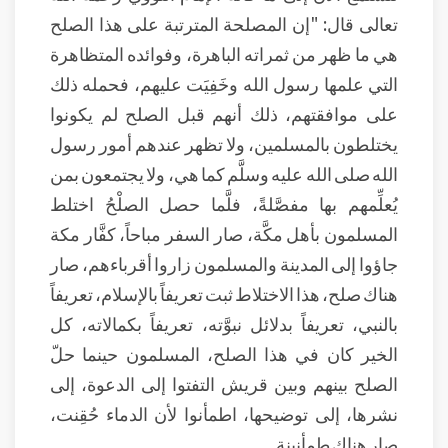
تعالى قال: "إن المصلحة المترتبة على هذا الصلح
هي ما ظهر من ثمراته الباهرة، وفوائده المتظاهرة
التي علمها رسول الله وخَفِيَت عليهم، فحمله ذلك
على موافقتهم، ذلك أنهم قبل الصلح لم يكونوا
يختلطون بالمسلمين، ولا تظهر عندهم أمور رسول
الله صلى الله عليه وسلَّم كما هي، ولا يجتمعون بمن
يُعلِّمهم بها مفصَّلةً، فلَّما حصل الصلْحُ اختلط
المسلمون بأهل مكَّة، صار السفر مباحاً، كفَّار مكة
جاؤوا إلى المدينة والمسلمون زاروا أقرباءهم، صار
هناك صلح، هذا الاختلاط ثبت تعريفاً بالإسلام، تعريفاً
بالنبي، تعريفاً بدلائل نبوَّته، تعريفاً بكمالاته، كل
الخير كان في هذا الصلح، المسلمون حينما حلّ
الصلح بينهم وبين قريش التفتوا إلى الدعوة، إلى
نشرها، إلى توضيحها، اطمأنوا لأن الدماء حُقِنت،
صار هناك طمأنينة.