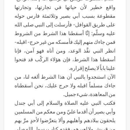
واقع خطير لأن حياتها في تجارتها، وتجارتها
مقطوعة بسبب أبي بصير وثلاثمئة فارس حوله
على طريق القوافل- فأرسلت إلى النبي صلى الله
عليه وسلّم: إنَّا أسقطنا هذا الشرط من الشروط
فمن جاءك منهم إليك فأمسكه من غير حرج- اقبله-
انظر النبي نفَّذ الوعد، ومن أتاه فهو آمن، فإنا
أسقطنا هذا الشرط، فإن هؤلاء الركْب قد فتحوا
علينا باباً لا يصلح إقراره.
الآن استنجدوا بالنبي أن هذا الشرط ألغه لنا، من
جاءك مسلماً اقبله ولا حرج عليك، نحن أسقطناه
من المعاهدة، شيء جميل.
فكتب النبي عليه الصلاة والسلام إلى أبي جندل
وأبي بصير أن أقدما عليّ ومن معكم من المسلمين
يلحقون ببلادهم وأهليهم وألا يتعرَّضوا لأحدٍ مرَّ بهم
من قريش ولا لعيرهم، فقدِم كتاب رسول الله صلى