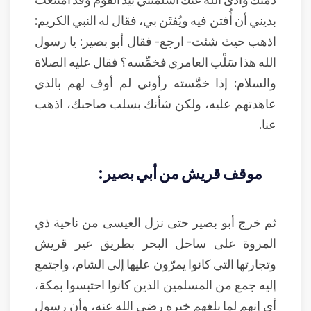
بديني أن أُفتن فيه ويُفتَن بي، فقال له النبي الكريم:
اذهب حيث شئت- ارجع- فقال أبو بصير: يا رسول
الله هذا سَلْب العامري فخمِّسه؟ فقال عليه الصلاة
والسلام: إذا خمَّسته رأوني لم أوف لهم بالذي
عاهدتهم عليه، ولكن شأنك بسلب صاحبك، اذهب
عنا.
موقف قريش من أبي بصير:
ثم خرج أبو بصير حتى نزل العيسى من ناحية ذي
المروة على ساحل البحر بطريق عير قريش
وتجارتها التي كانوا يمرّون عليها إلى الشام، واجتمع
إليه جمع من المسلمين الذين كانوا احتبسوا بمكة،
أي إنهم لما بلغهم خبره رضي الله عنه، وأن رسول