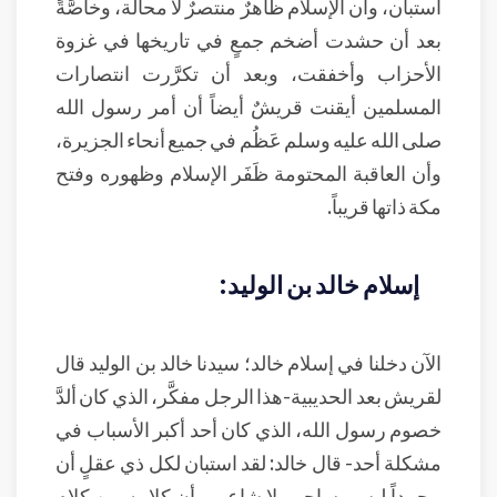
استبان، وأن الإسلام ظاهرٌ منتصرٌ لا محالة، وخاصَّةً
بعد أن حشدت أضخم جمعٍ في تاريخها في غزوة
الأحزاب وأخفقت، وبعد أن تكرَّرت انتصارات
المسلمين أيقنت قريشٌ أيضاً أن أمر رسول الله
صلى الله عليه وسلم عَظُم في جميع أنحاء الجزيرة،
وأن العاقبة المحتومة ظَفَر الإسلام وظهوره وفتح
مكة ذاتها قريباً.
إسلام خالد بن الوليد:
الآن دخلنا في إسلام خالد؛ سيدنا خالد بن الوليد قال
لقريش بعد الحديبية-هذا الرجل مفكَّر، الذي كان ألدَّ
خصوم رسول الله، الذي كان أحد أكبر الأسباب في
مشكلة أحد- قال خالد: لقد استبان لكل ذي عقلٍ أن
محمداً ليس بساحرٍ ولا شاعر، وأن كلامه من كلام