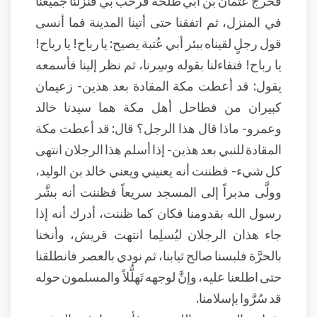
فخرج عثمان بن أبي طلحة فرحَّب بي فنزلنا جميعنا
في المنزل، ثم اتفقنا حتى أتينا المدينة فما أنسى
قول رجلٍ لقيناه ببئر أبي عُتبة يصيح: يا رباح! يا رباح!
يا رباح! فتفاءلنا بقوله وسِرنا، ثم نظر إلينا فأسمعه
يقول: قد أعطت مكة المقادة بعد هذين- زعيمان
كبيران من فطاحل أهل مكة هما سيدنا خالد
وعمرو- ماذا قال هذا الرجل؟ قال: قد أعطت مكة
المقادة للنبي بعد هذين- إذا أسلم هذا الرجلان انتهى
كل شيء- فظننت أنه يعنيني ويعني خالد بن الوليد،
وولَّى مدبراً إلى المسجد سريعاً فظننت أنه بشَّر
رسول الله بقدومنا فكان كما ظننت، أدرك أنه إذا
جاء هذان الرجلان ليُسلِما انتهت قريش، وأنخنا
بالحرَّة فلبسنا صالح ثيابنا، ثم نودي بالعصر فانطلقنا
حتى اطلعنا عليه، وإنَّ لوجهه تَهلُّلاً والمسلمون حوله
قد سُرَّوا بإسلامنا.