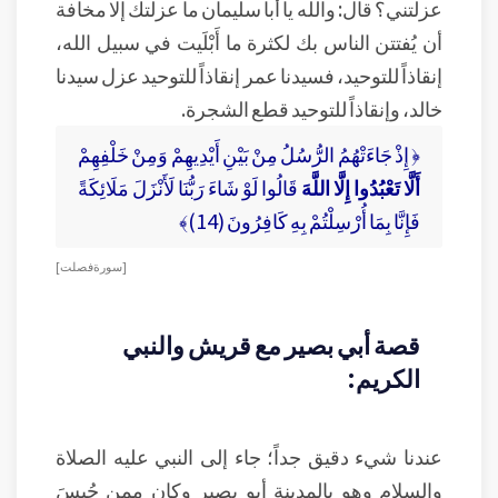
عزلتني؟ قال: والله يا أبا سليمان ما عزلتك إلا مخافة
أن يُفتتن الناس بك لكثرة ما أَبْلَيت في سبيل الله،
إنقاذاً للتوحيد، فسيدنا عمر إنقاذاً للتوحيد عزل سيدنا
خالد، وإنقاذاً للتوحيد قطع الشجرة.
﴿ إِذْ جَاءَتْهُمُ الرُّسُلُ مِنْ بَيْنِ أَيْدِيهِمْ وَمِنْ خَلْفِهِمْ
أَلَّا تَعْبُدُوا إِلَّا اللَّهَ
قَالُوا لَوْ شَاءَ رَبُّنَا لَأَنْزَلَ مَلَائِكَةً
فَإِنَّا بِمَا أُرْسِلْتُمْ بِهِ كَافِرُونَ (14)﴾
[ سورة فصلت ]
قصة أبي بصير مع قريش والنبي
الكريم:
عندنا شيء دقيق جداً؛ جاء إلى النبي عليه الصلاة
والسلام وهو بالمدينة أبو بصير وكان ممن حُبِسَ