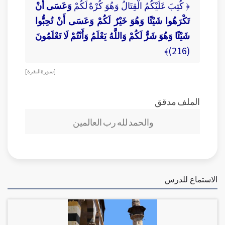
﴿ كُتِبَ عَلَيْكُمُ الْقِتَالُ وَهُوَ كُرْهٌ لَكُمْ
وَعَسَى أَنْ
تَكْرَهُوا شَيْئًا وَهُوَ خَيْرٌ لَكُمْ وَعَسَى أَنْ تُحِبُّوا
شَيْئًا وَهُوَ شَرٌّ لَكُمْ وَاللَّهُ يَعْلَمُ وَأَنْتُمْ لَا تَعْلَمُونَ
(216)﴾
[ سورة البقرة ]
الملف مدقق
والحمد لله رب العالمين
الاستماع للدرس