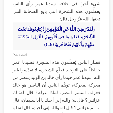
شيء آخر؛ في خلافة سيدنا عمر رأى الناس
يعظِّمون هذه الشجرة التي بايع الصحابة النبي
تحتها، الله عزَّ وجل قال:
﴿
لَقَدْ رَضِيَ اللَّهُ عَنِ الْمُؤْمِنِينَ إِذْ يُبَايِعُونَكَ تَحْتَ
الشَّجَرَةِ
فَعَلِمَ مَا فِي قُلُوبِهِمْ فَأَنْزَلَ السَّكِينَةَ
عَلَيْهِمْ وَأَثَابَهُمْ فَتْحًا قَرِيبًا (18)﴾
[ سورة الفتح ]
فصار الناس يُعظّمون هذه الشجرة فسيدنا عمر
حفاظاً على التوحيد قَطَعَ الشجرة، لا تقدّسوا غير
الله، سيدنا عمر حينما رأى خالد بن الوليد ينتصر من
معركة لمعركة، توهَّم الناس أن الناصر هو خالد
فعزله، استمر النصر، لماذا عزله؟ قال له: لمَ
عزلتني؟ قال له: والله إني أحبك يا أبا سليمان، قال
له: لمَ عزلتني؟ قال له: والله إني أحبك، قال له: لمَ