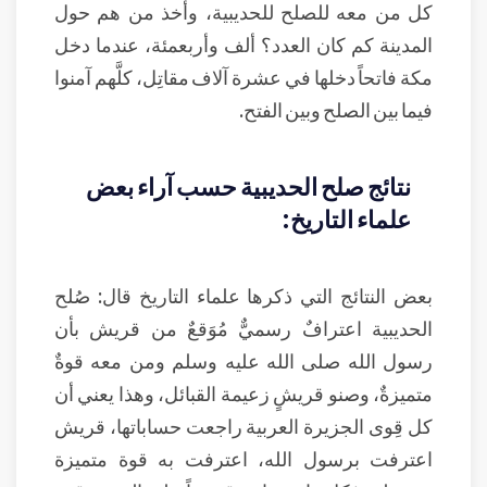
كل من معه للصلح للحديبية، وأخذ من هم حول
المدينة كم كان العدد؟ ألف وأربعمئة، عندما دخل
مكة فاتحاً دخلها في عشرة آلاف مقاتِل، كلَّهم آمنوا
فيما بين الصلح وبين الفتح.
نتائج صلح الحديبية حسب آراء بعض
علماء التاريخ:
بعض النتائج التي ذكرها علماء التاريخ قال: صُلح
الحديبية اعترافٌ رسميٌّ مُوَقعٌ من قريش بأن
رسول الله صلى الله عليه وسلم ومن معه قوةٌ
متميزةٌ، وصنو قريشٍ زعيمة القبائل، وهذا يعني أن
كل قِوى الجزيرة العربية راجعت حساباتها، قريش
اعترفت برسول الله، اعترفت به قوة متميزة