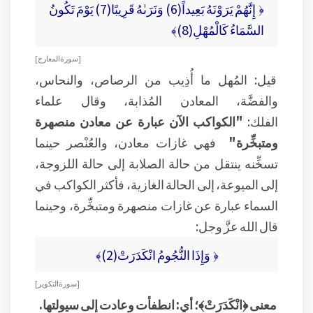
﴿ إِنَّهُمْ يَرَوْنَهُ بَعِيداً(6) وَنَرَىٰهُ قَرِيبًا(7) يَوْمَ تَكُونُ
السَّمَاءُ كَالْمُهْلِ(8)﴾
[ سورة المعارج ]
قيل: المُهل ما أُذِيب من الرصاص، والنحاس،
والفضَّة، المعادن المُذابة، وقال علماء
الفلك:
"الكواكب الآن عبارة عن معادن منصهرة
ومتبخِّرة"
فهي غازات معادن، والعُنْصر حينما
تسخِّنه ينتقل من حالة الصلابة إلى حالة اللزوجة،
إلى الميوعة، إلى الحالة الغازية، فأكثر الكواكب في
السماء عبارة عن غازات منصهرة ومتبخِّرة، وحينما
قال الله عزَّ وجل:
﴿ وَإِذَا النُّجُومُ انْكَدَرَتْ(2)﴾
[ سورة التكوير ]
معنى ﴿انْكَدَرَتْ﴾؛ أي: انطفأت وعادت إلى سيولتها.