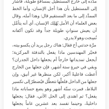
مدَّده إلى خارج المستطيل بمسافةٍ طويلة، فأشار
إلى المستطيل بأن هذا أجل الإنسان، وأما الخط
الممدَّد إلى ما بعد المستقيم قال: وهذا أمله. وقال
بعض العلماء أن الأمل يُهْلِك الإنسان، أي أنه يتأمَّل
أن يعيش سنواتٍ طويلة جداً وقد تكون أكفانه
نُسِجت وهو لا يدري.
مرَّة حدثني أخ فقال: هناك رجل يريد أن يكسو بيته،
فحيّر المهندسين ماذا يفعل بالتدفئة المركزية؛
أيجعل تمديداتها خارجاً أم يجعلها داخل الجدران؟
وبقي في حيرةٍ ستة أشهر، فإن جعلها من الخارج
أَعطت فاعليةً أكبر، لكن منظرها غير أنيق، وإن
جعلها من الداخل فلعلَّها تتعطَّل فيُضطرّ إلى تكسير
البلاط، فمرت ستّة أشهر وهو يضع حساباته ماذا
يفعل؟ ثم اهتدى إلى الحل الآتي، فقال: يجعلها
داخليةً، وحينما تفسد بعد عشرين عاماً يجعلها