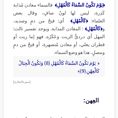
﴿يَوْمَ تَكُونُ السَّمَاءُ كَالْمُهْلِ﴾
فالسماء معادن مُذابة
كَدِرة، ليس لها لونٌ صافٍ، وقال بعض
العلماء:
﴿كَالْمُهْلِ﴾
أي: قيحٌ من دمٍ وصديد،
و
﴿كَالْمُهْلِ﴾
: المعادن المذابة. ويوجد تفسير ثالث:
المهل أي درديُّ الزيت وعَكَرُه. فهو إما زيت أو
قطران يغلي، أو معادن مُنصهرة، أو قيحٌ من دمٍ
ومصلٍ، هذا هو وضع السماء.
﴿ يَوْمَ تَكُونُ السَّمَاءُ كَالْمُهْلِ (8) وَتَكُونُ الْجِبَالُ
كَالْعِهْنِ (9)﴾
[ سورة المعارج ]
العِهن: