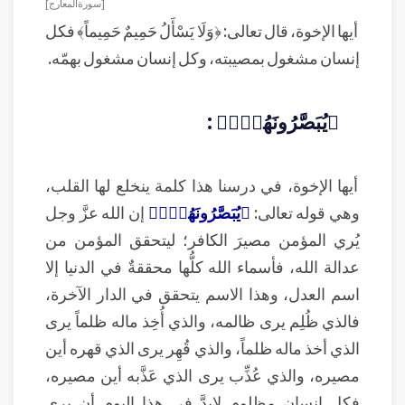
[ سورة المعارج ]
أيها الإخوة، قال تعالى: ﴿وَلَا يَسْأَلُ حَمِيمٌ حَمِيماً﴾ فكل
إنسان مشغول بمصيبته، وكل إنسان مشغول بهمّه.
﴿يُبَصَّرُونَهُمۡۚ﴾ :
أيها الإخوة، في درسنا هذا كلمة ينخلع لها القلب،
وهي قوله تعالى:
﴿يُبَصَّرُونَهُمۡۚ﴾
إن الله عزَّ وجل
يُري المؤمن مصيرَ الكافر؛ ليتحقق المؤمن من
عدالة الله، فأسماء الله كلُّها محققةٌ في الدنيا إلا
اسم العدل، وهذا الاسم يتحقق في الدار الآخرة،
فالذي ظُلِم يرى ظالمه، والذي أُخِذ ماله ظلماً يرى
الذي أخذ ماله ظلماً، والذي قُهِر يرى الذي قهره أين
مصيره، والذي عُذِّب يرى الذي عَذَّبه أين مصيره،
فكل إنسان مظلوم لابدَّ في هذا اليوم أن يرى