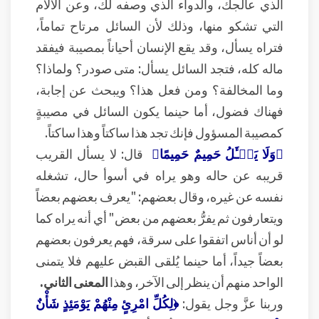
الذي عالجك، والدواء الذي وصفه لك، وعن الآلام
التي تشكو منها، وذلك لأن السائل مرتاح تماماً،
فتراه يسأل، وقد يقع الإنسان أحياناً بمصيبة فيفقد
ماله كله، فتجد السائل يسأل: متى صودر؟ ولماذا؟
وما المخالفة؟ ومن فعل هذا؟ ويبحث عن إجابة،
فهناك فضول، أما حينما يكون السائل في مصيبةٍ
كمصيبة المسؤول فإنك تجد هذا ساكتاً وهذا ساكتاً.
﴿وَلَا يَسۡـَٔلُ حَمِيمٌ حَمِيمًا﴾
قال: لا يسأل القريب
قريبه عن حاله وهو يراه في أسوأ حال، تشغله
نفسه عن غيره، وقال بعضهم: "يعرف بعضهم بعضاً
ويتعارفون ثم يفرُّ بعضهم من بعض" أي أنه يراه كما
لو أن أناس اتفقوا على سرقة، فهم يعرفون بعضهم
بعضاً جيداً، أما حينما يُلقى القبض عليهم فلا يتمنى
الواحد منهم أن ينظر إلى الآخر، وهذا
المعنى الثاني.
وربنا عزَّ وجل يقول:
﴿لِكُلِّ امْرِئٍ مِنْهُمْ يَوْمَئِذٍ شَأْنٌ