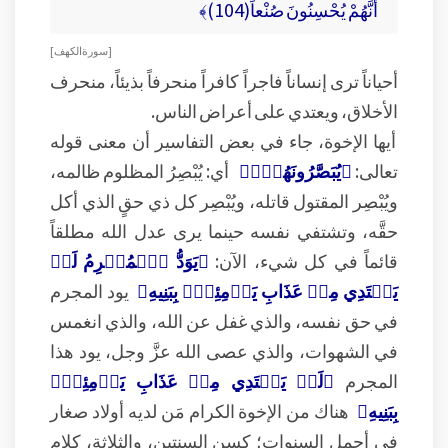
أَنَّهُمْ يُحْسِنُونَ صُنْعاً(104)﴾
[ سورة الكهف ]
أحياناً ترى إنساناً فاجراً كافراً منحرفاً بذيئاً، منحرف
الأخلاق، ويعتدي على أعراض الناس.
أيها الإخوة، جاء في بعض التفاسير أن معنى قوله
تعالى:
﴿يُبَصَّرُونَهُمۡۚ﴾
أي: يُبْصِرُ المظلوم ظالمه،
ويُبْصِر المقتول قاتله، ويُبْصِر كل ذي حقٍ الذي أكل
حقَّه، وتشتفي نفسه حينما يرى عدل الله مطلقاً
قائماً في كل شيء، الآن:
﴿يَوَدُّ ٱلۡمُجۡرِمُ لَوۡ
يَفۡتَدِي مِنۡ عَذَابِ يَوۡمِئِذِۭ بِبَنِيهِ﴾
يود المجرم
في حق نفسه، والذي غفل عن الله، والذي انغمس
في الشهوات، والذي عصى الله عزَّ وجل، يود هذا
المجرم
﴿لَوۡ يَفۡتَدِي مِنۡ عَذَابِ يَوۡمِئِذِۭ
بِبَنِيهِ﴾
هناك من الإخوة الكرام مَن لديه أولاد صغار
في أجمل السنوات؛ كسن السنتين، والثلاثة، كلام