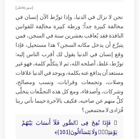
[ سورة فاطر ]
نحن لا نزال في الدنيا، وإذا تورَّط الآن إنسان في
مخالفة كبيرة جداً؛ ورطة كبيرة مخالِفة للقوانين
النافذة فقد يُعاقب بعشرين سنة في السجن، فمن
يتبرَّع أن يدخل مكانه السجن؟ هذا مستحيل، فإذا
وقع إنسان في الدنيا يقول لك أقرب الناس إليه:
تورَّط، غلط، أصلحه الله، ثم لا يتكلَّم كلمة، فهو غير
مستعد أن يدافع عنه بكلمة، ويوجد في الدنيا علاقات
وصلات، وتجمعات وقرابات، ونسب ومصالح،
وشركات، وأصدقاء، ومع كل هذه التجمُّعات يتخلَّى
كلٌّ منهم عن صاحبه، فكيف بالآخرة حينما نأتي ربنا
فُرَادى لا مجتمعين؟
﴿ فَإِذَا نُفِخَ فِى ٱلصُّورِ فَلَآ أَنسَابَ بَيْنَهُمْ
يَوْمَئِذٍۢ وَلَا يَتَسَآءَلُونَ(101)﴾