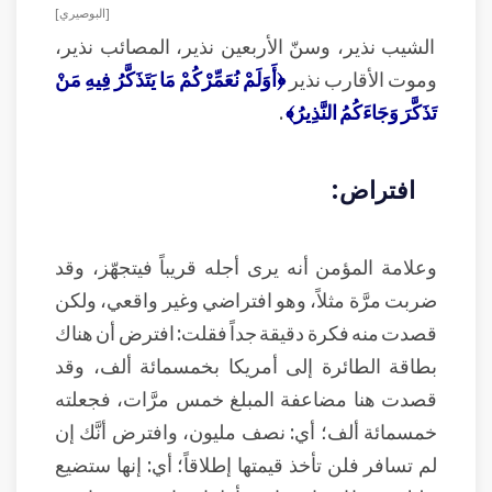
[ البوصيري ]
الشيب نذير، وسنّ الأربعين نذير، المصائب نذير،
وموت الأقارب نذير
﴿أَوَلَمْ نُعَمِّرْكُمْ مَا يَتَذَكَّرُ فِيهِ مَنْ
تَذَكَّرَ وَجَاءَكُمُ النَّذِيرُ﴾
.
افتراض:
وعلامة المؤمن أنه يرى أجله قريباً فيتجهّز، وقد
ضربت مرَّة مثلاً، وهو افتراضي وغير واقعي، ولكن
قصدت منه فكرة دقيقة جداً فقلت: افترض أن هناك
بطاقة الطائرة إلى أمريكا بخمسمائة ألف، وقد
قصدت هنا مضاعفة المبلغ خمس مرَّات، فجعلته
خمسمائة ألف؛ أي: نصف مليون، وافترض أنَّك إن
لم تسافر فلن تأخذ قيمتها إطلاقاً؛ أي: إنها ستضيع