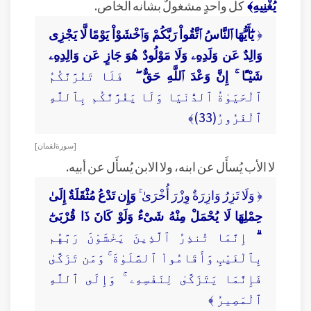
يُغْنِيهِ﴾
كل واحدٍ مشغولٌ بشأنه الخاص.
﴿
يَٰٓأَيُّهَا ٱلنَّاسُ ٱتَّقُواْ رَبَّكُمْ وَٱخْشَوْاْ يَوْمًا لَّا يَجْزِى
وَالِدٌ عَن وَلَدِهِۦ وَلَا مَوْلُودٌ هُوَ جَازٍ عَن وَالِدِهِۦ
شَيْـًٔا ۚ إِنَّ وَعْدَ ٱللَّهِ حَقٌّ ۖ
فَلَا تَغُرَّنَّكُمُ
ٱلْحَيَوٰةُ ٱلدُّنْيَا وَلَا يَغُرَّنَّكُم بِٱللَّهِ
ٱلْغَرُورُ(33)﴾
[ سورة لقمان ]
لا الأب يُسأَل عن ابنه، ولا الابن يُسأَل عن أبيه.
﴿ وَلَا تَزِرُ وَازِرَةٌ وِزْرَ أُخْرَىٰ ۚ
وَإِن تَدْعُ مُثْقَلَةٌ إِلَىٰ
حِمْلِهَا لَا يُحْمَلْ مِنْهُ شَىْءٌ وَلَوْ كَانَ ذَا قُرْبَىٰٓ
ۗ
إِنَّمَا تُنذِرُ ٱلَّذِينَ يَخْشَوْنَ رَبَّهُم
بِٱلْغَيْبِ وَأَقَامُواْ ٱلصَّلَوٰةَ ۚ وَمَن تَزَكَّىٰ
فَإِنَّمَا يَتَزَكَّىٰ لِنَفْسِهِۦ ۚ وَإِلَى ٱللَّهِ
ٱلْمَصِيرُ ﴾