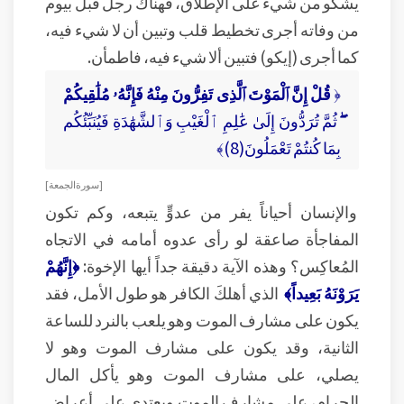
يشكو من شيء على الإطلاق، فهناك رجل قبل بيوم
من وفاته أجرى تخطيط قلب وتبين أن لا شيء فيه،
كما أجرى (إيكو) فتبين ألا شيء فيه، فاطمأن.
﴿
قُلْ إِنَّ ٱلْمَوْتَ ٱلَّذِى تَفِرُّونَ مِنْهُ فَإِنَّهُۥ مُلَٰقِيكُمْ
ۖ
ثُمَّ تُرَدُّونَ إِلَىٰ عَٰلِمِ ٱلْغَيْبِ وَٱلشَّهَٰدَةِ فَيُنَبِّئُكُم
بِمَا كُنتُمْ تَعْمَلُونَ(8)﴾
[ سورة الجمعة ]
والإنسان أحياناً يفر من عدوٍّ يتبعه، وكم تكون
المفاجأة صاعقة لو رأى عدوه أمامه في الاتجاه
المُعاكِس؟ وهذه الآية دقيقة جداً أيها الإخوة:
﴿إِنَّهُمْ
يَرَوْنَهُ بَعِيداً﴾
الذي أهلكَ الكافر هو طول الأمل، فقد
يكون على مشارف الموت وهو يلعب بالنرد للساعة
الثانية، وقد يكون على مشارف الموت وهو لا
يصلي، على مشارف الموت وهو يأكل المال
الحرام، على مشارف الموت ويعتدي على أعراض