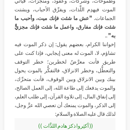
وطموحات، وشركات، وعقود، ومنجزات، فيأتي
الموت فيهدِم اللَّذات، ويفرِّق الأحباب، ويشتت
الجماعات.
"عش ما شئت فإنك ميت، وأحبب ما
شئت فإنك مفارق، واعمل ما شئت فإنك مجزيٌّ
به"
..
إخواننا الكرام، بعضهم يقول: إن ذكر الموت فيه
تشاؤم، لا، الموت له معنى إيجابي، فإذا كنت على
طريق فأنت معرَّضٌ لخطرين؛ خطر التوقف
والتعطُّل، وخطر الانزلاق، فالتفكُّر بالموت يحول
بينك وبين الانزلاق وبين الوقوف، فأنت متحرِّك،
والموت يدفعك إلى طاعة الله، إلى العمل الصالح،
إلى إنفاق المال، إلى تلاوة القرآن، إلى طلب العلم،
إلى الذكر، والموت يمنعك أن تعصي الله عزَّ وجل،
لذلك قال عليه الصلاة والسلام:
(( أكثِروا ذكرَ هادم اللذَّات ))