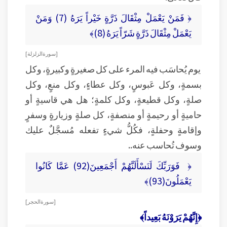
﴿ فَمَنْ يَعْمَلْ مِثْقَالَ ذَرَّةٍ خَيْراً يَرَهُ (7) وَمَنْ
يَعْمَلْ مِثْقَالَ ذَرَّةٍ شَرّاً يَرَهُ (8)﴾
[ سورة الزلزلة ]
يوم يُحاسَب فيه المرء على كل صغيرةٍ وكبيرةٍ، وكل
بسمةٍ، وكل عَبوسٍ، وكل عطاءٍ، وكل منعٍ، وكل
صلةٍ، وكل قطيعةٍ، وكل كلمةٍ؛ هل هي قاسيةٍ أو
حاميةٍ أو رحيمةٍ أو منصفةٍ، كل صلةٍ وزيارةٍ وسفرٍ
وإقامةٍ وحفلةٍ، فكُلُّ شيءٍ تفعله مُسجَّلٌ عليك
وسوف تُحاسب عنه..
﴿ فَوَرَبِّكَ لَنَسْأَلَنَّهُمْ أَجْمَعِينَ(92) عَمَّا كَانُوا
يَعْمَلُونَ(93)﴾
[ سورة الحجر ]
﴿إِنَّهُمْ يَرَوْنَهُ بَعِيداً﴾