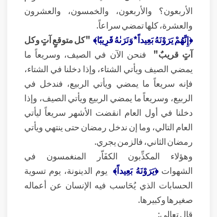
الأربعون؟ والأربعون، والخمسون، والعشرون
والعشرة، كلها تمضي سراعاً.
﴿إِنَّهُمْ يَرَوْنَهُ بَعِيداً*وَنَرَىٰهُ قَرِيبًا﴾
"كل متوقعٍ آتٍ وكل
آتٍ قريبٌ"
فنحن الآن في الصيف، وسريعاً ما
يمضي الصيف ويأتي الشتاء، وإذا دخلنا في الشتاء،
فإنه سريعاً ما يمضي ويأتي الربيع، فندخل في
الربيع، وسريعاً ما يمضي الربيع ويأتي الصيف، وإذا
دخلنا في أول العام انقضت الأشهر سريعاً ليأتي
العام التالي، وما إن ندخل رمضان حتى ينتهي ويأتي
رمضان الثاني، فالزمن يجري.
وهؤلاء المكذِّبون الكفَاّر المنغمسون في
الشهوات
﴿يَرَوْنَهُ بَعِيداً﴾
يوم الدينونة، يوم تسوية
الحسابات الذي يُحَاسب فيه الإنسان عن أعماله
صغيرها وكبيرها.
قال تعالى: