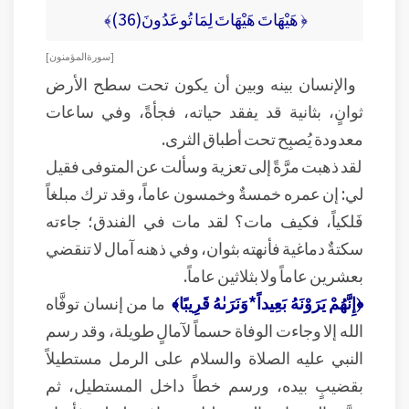
﴿ هَيْهَاتَ هَيْهَاتَ لِمَا تُوعَدُونَ(36)﴾
[ سورة المؤمنون ]
والإنسان بينه وبين أن يكون تحت سطح الأرض
ثوانٍ، بثانية قد يفقد حياته، فجأةً، وفي ساعات
معدودة يُصبِح تحت أطباق الثرى.
لقد ذهبت مرَّةً إلى تعزية وسألت عن المتوفى فقيل
لي: إن عمره خمسةٌ وخمسون عاماً، وقد ترك مبلغاً
فَلكياً، فكيف مات؟ لقد مات في الفندق؛ جاءته
سكتةٌ دماغية فأنهته بثوان، وفي ذهنه آمال لا تنقضي
بعشرين عاماً ولا بثلاثين عاماً.
﴿إِنَّهُمْ يَرَوْنَهُ بَعِيداً*وَنَرَىٰهُ قَرِيبًا﴾
ما من إنسان توفَّاه
الله إلا وجاءت الوفاة حسماً لآمالٍ طويلة، وقد رسم
النبي عليه الصلاة والسلام على الرمل مستطيلاً
بقضيبٍ بيده، ورسم خطاً داخل المستطيل، ثم