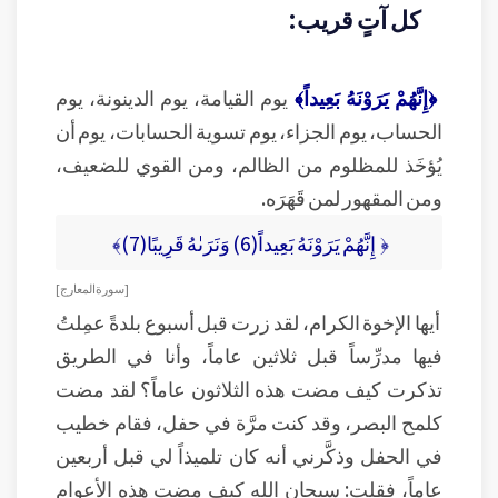
كل آتٍ قريب:
﴿إِنَّهُمْ يَرَوْنَهُ بَعِيداً﴾
يوم القيامة، يوم الدينونة، يوم
الحساب، يوم الجزاء، يوم تسوية الحسابات، يوم أن
يُؤخَذ للمظلوم من الظالم، ومن القوي للضعيف،
ومن المقهور لمن قَهَرَه.
﴿ إِنَّهُمْ يَرَوْنَهُ بَعِيداً(6) وَنَرَىٰهُ قَرِيبًا(7)﴾
[ سورة المعارج ]
أيها الإخوة الكرام، لقد زرت قبل أسبوع بلدةً عمِلتُ
فيها مدرِّساً قبل ثلاثين عاماً، وأنا في الطريق
تذكرت كيف مضت هذه الثلاثون عاماً؟ لقد مضت
كلمح البصر، وقد كنت مرَّة في حفل، فقام خطيب
في الحفل وذكَّرني أنه كان تلميذاً لي قبل أربعين
عاماً، فقلت: سبحان الله كيف مضت هذه الأعوام