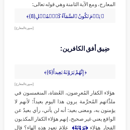
المعارج، ومع الآية الثامنة وهي قوله تعالى:
﴿ يَوۡمَ تَكُونُ ٱلسَّمَآءُ كَٱلۡمُهۡلِ(8)﴾
[ سورة المعارج ]
ضِيق أفق الكافرين:
﴿ إِنَّهُمْ يَرَوْنَهُ بَعِيداً(6)﴾
[ سورة المعارج ]
هؤلاء الكفار المُعرِضون، العُصَاة، المنغمسون في
ملذَّاتهم المُحرَّمة يرون هذا اليوم بعيداً؛ لأنهم لا
يؤمنون به، ومعنى بعيد: أنه لن يأتي، رأي بعيدٌ عن
الواقع يعني غير صحيح، إنهم هؤلاء الكفار المكذبون
الفجار هؤلاء
﴿يَرَوْنَهُ﴾
علامَ تعود هذه الهاء؟ قال