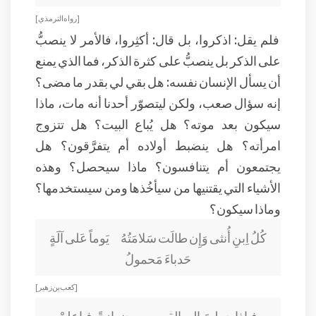
[ رواه الترمذي ]
فلم يقل: اذكروا، بل قال: أكثِروا، فالأمر لا ينصبُّ
على الذكر بل ينصبُّ على كثرة الذكر، فما الذي يمنع
أن يسأل الإنسان نفسه: هل بقي لي بقدر ما مضى؟
إنه سؤال صعب، ولكن ليتصوّر أحدنا أنه مات، ماذا
سيكون بعد موته؟ هل يُباع البيت؟ هل تتزوج
امرأته؟ هل ينضبط أولاده أم يتفرَّقون؟ هل
يجتمعون أم يتنافسون؟ ماذا سيحصل؟ وهذه
الأشياء التي يقتنيها من سيأخُذها ومن سيستخدمها؟
وماذا سيكون؟
كُلُ اِبنِ أُنثى وَإِن طالَت سَلامَتُهُ يَوماً عَلى آلَةٍ
حَدباءَ مَحمولُ
[ كعب بن زهير ]
فـإذا حملتَ إلى القبـــــورِ جنــازةً فـاعلمْ