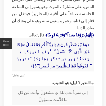
الناس، على مشارف الموت وهو يسهر إلى الساعة
الخامسة صباحاً على أقنية (المجارير) فينتقل من
قناةٍ إلى قناة، وعمره ستون سنة وهو على وشك أن
يغادر الدنيا.
﴿إِنَّهُمْ يَرَوْنَهُ بَعِيداً*وَنَرَىٰهُ قَرِيبًا﴾
قال تعالى:
وضع داكن
﴿ وَهُمْ يَصْطَرِخُونَ فِيهَا رَبَّنَآ أَخْرِجْنَا نَعْمَلْ صَٰلِحًا
غَيْرَ ٱلَّذِى كُنَّا نَعْمَلُ ۚ
أَوَلَمْ نُعَمِّرْكُم مَّا
يَتَذَكَّرُ فِيهِ مَن تَذَكَّرَ وَجَآءَكُمُ ٱلنَّذِيرُ
ۖ
فَذُوقُواْ فَمَا لِلظَّٰلِمِينَ مِن نَّصِيرٍ(37)﴾
[ سورة فاطر ]
ما النذير؟ قيل: هو الشيب.
إلى متى أنت باللذاتِ مشغولُ وأنت عن كلِ
ما قدَّمت مسؤولُ