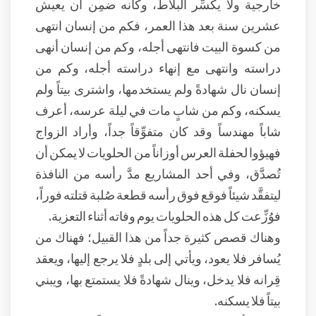
خارجية ولا يكسِّر البلاط، وكأنه ضمِن أن يعيش
عشرين سنة بعد هذا العمر، فكم من إنسان انتهى
من كسوة البيت فانتهى أجله، وكم من إنسان أنهى
دراسته وانتهى مع إنهاء دراسته أجله، وكم من
إنسان نال شهادةً ولم يستخدمها، واشترى بيتاً ولم
يسكنه، وكم من شابٍ مات في ليلة عرسه، أعرف
شاباً مهندساً وقد كان متفوِّقاً جداً، وأراد الزواج
فهيؤوا لحفلة العرس أوزاناً من الحلويات لا يمكن أن
تُصدَّق، وفي أحد المشاريع مدَّ رأسه من النافذة
ليتفقَّد شيئاً فوقع فوق رأسه قطعة صُلبة قتلته فوراً،
فوُزِّعت كل هذه الحلويات يوم وفاته أثناء التعزية.
وهناك قصص كثيرة جداً من هذا القبيل؛ فهناك من
يُسافر فلا يعود، ويأتي إلى بلدٍ فلا يرجع إليها، ويعقد
قِرانه فلا يدخل، وينال شهادةً فلا يستمتع بها، ويبني
بيتاً فلا يسكنه.