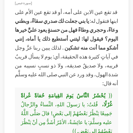
[ سورة عبس ]
قد تقع عين الابن على أمه، أو قد تقع عين الأم على
ابنها فتقول له:
يا بني جعلت لك صدري سقاءً، وبطني
وعاءً، وحجري وطاءً فهل من حسنةٍ يعود عليَّ خيرها
اليوم؟ فيقول لها: ليتني أستطيع ذلك يا أماه، إنني
أشكو مما أنت منه تشكين
. لذلك يبين ربنا عزَّ وجل
في آياتٍ كثيرة هذه الحقيقة، أي: يوم لا يسأل قريبٌ
قريبه، ولا صديقٌ صديقه، ولا ذو نسبٍ نسيبه من
شدة الهول، وقد ورد عن النبي صلى الله عليه وسلَّم
أنه قال:
((
يُحْشَرُ النَّاسُ يَومَ القِيامَةِ حُفاةً عُراةً
غُرْلًا،
قُلتُ: يا رَسولَ اللهِ، النِّساءُ والرِّجالُ
جَمِيعًا يَنْظُرُ بَعْضُهُمْ إلى بَعْضٍ! قالَ صَلَّى اللَّهُ
عليه وسلَّمَ: يا عائِشَةُ، الأمْرُ أشَدُّ مِن أنْ يَنْظُرَ
بَعْضُهُمْ إلى بَعْضٍ. ))