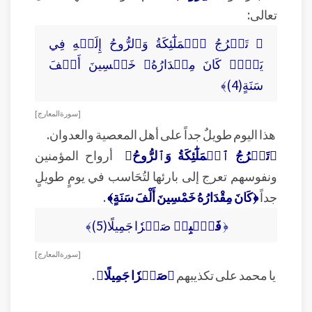
تعالى:
﴿ تَعۡرُجُ ٱلۡمَلَٰٓئِكَةُ وَٱلرُّوحُ إِلَيۡهِ فِي
يَوۡمٖ كَانَ مِقۡدَارُهُۥ خَمۡسِينَ أَلۡفَ
سَنَةٍ(4)﴾
[ سورة المعارج ]
هذا اليوم طويلٌ جداً على أهل المعصية والعدوان.
﴿تَعۡرُجُ ٱلۡمَلَٰٓئِكَةُ وَٱلرُّوحُ﴾
أرواح المؤمنين
ونفوسهم تعرج إلى بارئها لتُحَاسب في يومٍ طويلٍ
جداً
﴿كَانَ مِقْدَارُهُ خَمْسِينَ أَلْفَ سَنَةٍ﴾
.
﴿
فَٱصۡبِرۡ
صَبۡرٗا جَمِيلًا(5)﴾
[ سورة المعارج ]
يا محمد على تكذيبهم
﴿صَبۡرٗا جَمِيلًا﴾
.