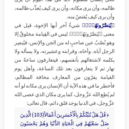
ظالمه، وأن يرى مكانه، وأن يرى كيف يُعذَّب ظالمه،
وأن يرى كيف يُقتصّ منه.
﴿يُبَصَّرُونَهُمۡۚ﴾
شيءٌ آخر أيها الإخوة، قيل في
معنى ﴿يُبَصَّرُونَهُمۡۚ﴾: ليس في القِيامة مخلوقٌ إلا
وهو نُصْبُ عين صاحبٍ له من الجن والإنس، فيُبصِر
الرجل أباه، وأخاه، وقرابته وعشيرته، ولا يسأله ولا
يكلمه لاشتغالهم بأنفسهم، فيتعارفون ساعةً من
نهار ثم لا يتعارفون بعد تلك الساعة، وأهل يوم
القيامة يفرّون من المعارف مخافة المظالم،
فأخطر ما في هذه الآية أن الإنسان يرى مكانه لو أنه
لم يُطِع الله عزَّ وجل، كما يرى مكان الذي عصى الله
عزَّ وجل، في الدنيا يوجد قلق دائم، قال تعالى:
﴿ قُلْ هَلْ نُنَبِّئُكُمْ بِالْأَخْسَرِينَ أَعْمَالاً(103) الَّذِينَ
ضَلَّ سَعْيُهُمْ فِي الْحَيَاةِ الدُّنْيَا وَهُمْ يَحْسَبُونَ