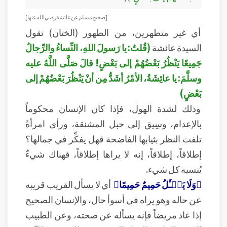
[ صحيح مسلم عن عائشة رضي الله عنها ]
أي غير متطهرين، من الطهور (الختان) تقول
السيدة عائشة
(قُلتُ: يا رَسولَ اللهِ، النِّساءُ والرِّجالُ
جَمِيعًا يَنْظُرُ بَعْضُهُمْ إلى بَعْضٍ! قالَ صَلَّى اللَّهُ عليه
وسلَّمَ: يا عائِشَةُ، الأمْرُ أشَدُّ مِن أنْ يَنْظُرَ بَعْضُهُمْ إلى
بَعْضٍ)
وذلك لشدة الهول، فإذا كان الإنسان محكوماً
بالإعدام، وسِيق إلى حبل المشنقة، ورأى امرأةً
تلفت النظر بثيابها الفاضحة فهل يفكِّر في جمالها؟
إطلاقاً، إطلاقاً، إنه لا يراها إطلاقاً، فهناك شيءٌ
يُنسيه كل شيء.
﴿وَلَا يَسۡـَٔلُ حَمِيمٌ حَمِيمًا﴾
أي لا يسأل القريب قريبه
عن حاله وهو يراه في أسوأ حال، والإنسان الصحيح
إذا عاد مريضاً فإنه يسأله عن صحته، وعن الطبيب