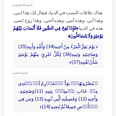
[ سورة المؤمنون ]
هناك علاقات النسب في الدنيا، فيقال لك: هذا ابني،
وهذا أبي، وهذه أمي، وهذه أختي، وهذا زوج ابنتي،
هذه في الدنيا
﴿فَإِذَا نُفِخَ فِي الصُّورِ فَلَا أَنْسَابَ بَيْنَهُمْ
يَوْمَئِذٍ وَلَا يَتَسَاءَلُونَ﴾
.
﴿ يَوْمَ يَفِرُّ الْمَرْءُ مِنْ أَخِيهِ(34) وَأُمِّهِ وَأَبِيهِ(35)
وَصَاحِبَتِهِ وَبَنِيهِ(36) لِكُلِّ امْرِئٍ مِنْهُمْ يَوْمَئِذٍ
شَأْنٌ يُغْنِيهِ(37)﴾
[ سورة عبس ]
﴿ يُبَصَّرُونَهُمۡۚ يَوَدُّ ٱلۡمُجۡرِمُ لَوۡ يَفۡتَدِي
مِنۡ عَذَابِ يَوۡمِئِذِۭ بِبَنِيهِ (11)وَصَٰحِبَتِهِۦ
وَأَخِيهِ (12) وَفَصِيلَتِهِ ٱلَّتِي تُـٔۡوِيهِ (13) وَمَن فِي
ٱلۡأَرۡضِ جَمِيعًا ثُمَّ يُنجِيهِ (14)﴾