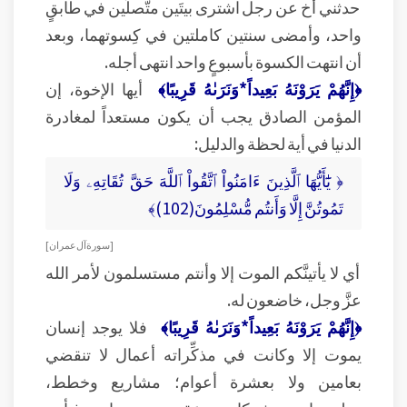
حدثني أخ عن رجل اشترى بيتَين متّصلَين في طابقٍ
واحد، وأمضى سنتين كاملتين في كِسوتهما، وبعد
أن انتهت الكسوة بأسبوعٍ واحد انتهى أجله.
﴿إِنَّهُمْ يَرَوْنَهُ بَعِيداً*وَنَرَىٰهُ قَرِيبًا﴾
أيها الإخوة، إن
المؤمن الصادق يجب أن يكون مستعداً لمغادرة
الدنيا في أية لحظة والدليل:
﴿ يَٰٓأَيُّهَا ٱلَّذِينَ ءَامَنُواْ ٱتَّقُواْ ٱللَّهَ حَقَّ تُقَاتِهِۦ وَلَا
تَمُوتُنَّ إِلَّا وَأَنتُم مُّسْلِمُونَ(102)﴾
[ سورة آل عمران ]
أي لا يأتينَّكم الموت إلا وأنتم مستسلمون لأمر الله
عزَّ وجل، خاضعون له.
﴿إِنَّهُمْ يَرَوْنَهُ بَعِيداً*وَنَرَىٰهُ قَرِيبًا﴾
فلا يوجد إنسان
يموت إلا وكانت في مذكِّراته أعمال لا تنقضي
بعامين ولا بعشرة أعوام؛ مشاريع وخطط،