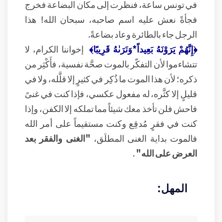
في تونس ساعة، فنظرت إلى مكان البضاعة فخرج
فجأةً نعش عليه اسم صاحبه، سبحان الله! هذا
الرجل جاء بالطائرة وعاد بضاعةً.
﴿إِنَّهُمْ يَرَوْنَهُ بَعِيداً*وَنَرَىٰهُ قَرِيبًا﴾
إخواننا الكرام، لا
تتشاءموا لأن التفكّر بالموت صحَّة نفسية، فأَكْثِر من
ذكره؛ لأن هذا الموت ما ذُكِر في كثيرٍ إلا قلَّله، ولا في
قليلٍ إلا كثَّره، له مفعول عكسي، فإذا كنت في غنىً
فاحش فلن تأخذ معك شيئاً مما تملكه إلا الكفن، وإذا
كنت في فقرٍ مُدقِع وكنت مستقيماً على أمر الله
فالموت بداية الغنى المطلَق،
"الغنى والفقر بعد
العرض على الله"
.
المهل: