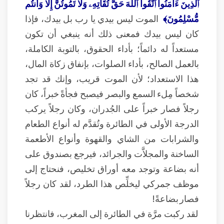
ٱلَّذِينَ ءَامَنُواْ ٱتَّقُواْ ٱللَّهَ حَقَّ تُقَاتِهِۦ وَلَا تَمُوتُنَّ إِلَّا وَأَنتُم
مُّسْلِمُونَ﴾
الموت ليس بيدي يا رب بل بيدك، فإذا
كان ليس بيدك فمعنى ذلك أنه ينبغي أن تكون
مستعداً له دائماً؛ بأداء الحقوق، بالتوبة الكاملة،
بالعمل الصالح، بأداء الصلوات، بإنفاق زكاة المال،
هذا الاستعداد؛ لأن الموت قريب، وإنك قد تجد
شخصاً مِلء السمع والبصر فيصبح فجأةً خبراً، كان
رجلاً فصار خبراً على الجُدران، وكان رجلاً يركب
الدرجة الأولى في الطائرة وتُقدَّم له أنواع الطعام
والشرابات من الشاي والقهوة وأنواع الأطعمة
الساخنة والمجلاَّت والجرائد، فيرجع بصندوق على
أنه بضاعة وتوجد معه أوراق تخليص، فنحتاج إلى
موظف جمركي ليخلِّص هذا الطرد، لقد كان رجلاً
فصار بضاعةً!
لقد ركبت مرَّة في الطائرة إلى المغرب، فانتظرنا