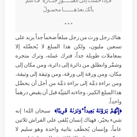
بأنّك بعدَهـــــــا محمـولُ
* * *
هناك رجل ورِث من رجل مبلغاً ضخماً جداً يزيد على
تسعين مليون، ولكن هذا المبلغ لا يُحصِّله إلا
بمعاملات طويلة جداً، فترك عمله، وترك متجره
وشمَّر وانطلق من دائرة إلى دائرة، ومن مكان إلى
مكان، ومن ورقة إلى ورقة، ومن وثيقة إلى وثيقة،
ومن براءة ذمَّة إلى براءة ذمَّة من أجل أن يحصِّل
هذا المبلغ الكبير، وجاءته المَنِيَّة قبل أن يقبض درهماً
واحداً.
﴿إِنَّهُمْ يَرَوْنَهُ بَعِيداً*وَنَرَىٰهُ قَرِيبًا﴾
سبحان الله! إنه
شيء يحيّر، فهناك إنسان يُلقى على الفراش ثلاثين
عاماً، وإنسان يُخطَف بثانية واحدة وهو سليم لا