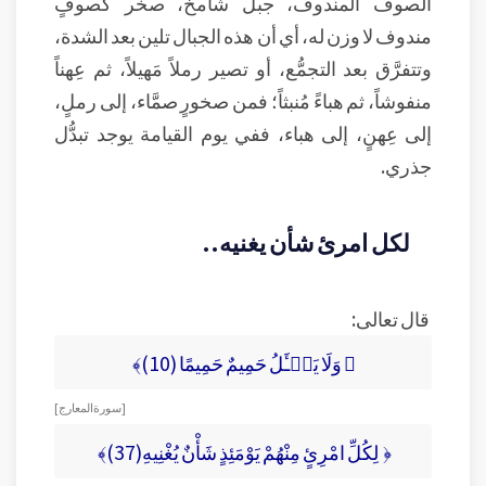
الصوف المندوف، جبل شامخ، صخر كصوفٍ
مندوف لا وزن له، أي أن هذه الجبال تلين بعد الشدة،
وتتفرَّق بعد التجمُّع، أو تصير رملاً مَهيلاً، ثم عِهناً
منفوشاً، ثم هباءً مُنبثاً؛ فمن صخورٍ صمَّاء، إلى رملٍ،
إلى عِهنٍ، إلى هباء، ففي يوم القيامة يوجد تبدُّل
جذري.
لكل امرئ شأن يغنيه..
قال تعالى:
﴿ وَلَا يَسۡـَٔلُ حَمِيمٌ حَمِيمًا (10)﴾
[ سورة المعارج ]
﴿ لِكُلِّ امْرِئٍ مِنْهُمْ يَوْمَئِذٍ شَأْنٌ يُغْنِيهِ(37)﴾