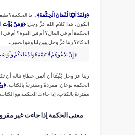
﴿وَلَقَدْ آتَيْنَا لُقْمَانَ الْحِكْمَةَ﴾
.. ما الحكمة؟ طبعاً
الكون، هذا كلام الله عزَّ وجل:
﴿وَمَنْ يُؤْتَ الْح
الحكمة أم في المال؟ أم في القوة؟ أم في ا
الذكاء؟ ربنا عزَّ وجل يبين لنا وهو الخبير..
﴿ إِنْ تَدْعُوهُمْ لَا يَسْمَعُوا دُعَاءَكُمْ وَلَوْ سَم
ربنا عز وجل يُنْبِئُنا أن أثمن عطاءٍ تناله أن
الحكمة نوعان: مفردةً ومقترنةٌ بالكتاب،
﴿ويُع
مقترنةً بالكتاب، إذا جاءت الحكمة مع الكتاب
معنى الحكمة إذا جاءت غير مقرون