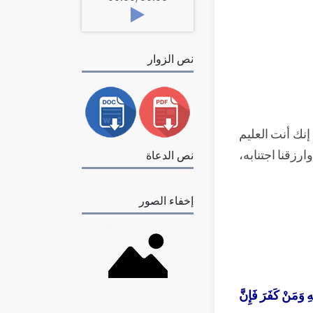
نص الزوار
 إنك أنت العليم
وارزقنا اجتنابه،
نص الدعاة
إخفاء الصور
هِ وَمَنْ كَفَرَ فَإِنَّ