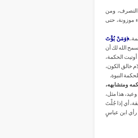
ِ التصرف، ومن
ء موزونة، حتى
ة..
﴿وَمَنْ يُؤْتَ
 سمح الله لك أن
 أوتيت الحكمة،
ام خالق الكون،
لحكمة النبوة.
كمه ومتشابهه،
وعيد، هذا مثل،
، أي إذا جُلْتَ
 رأي ابن عباسٍ