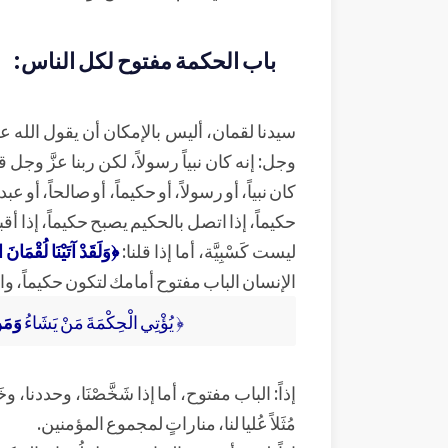
باب الحكمة مفتوح لكل الناس:
سيدنا لقمان، أليس بالإمكان أن يقول الله عزَّ
وجل: إنه كان نبياً رسولاً، لكن ربنا عزَّ وجل ق
كان نبياً، أو رسولاً، أو حكيماً، أو صالحاً، 
حكيماً، إذا اتصل بالحكيم يصبح حكيماً، إذا أقبل ع
ليست كَسْبِيَّة، أما إذا قلنا:
﴿وَلَقَدْ آتَيْنَا لُقْمَانَ
الإنسان الباب مفتوح أمامك لتكون حكيماً، وال
﴿ يُؤْتِي الْحِكْمَةَ مَنْ يَشَاءُ
وَمَنْ
إذاً: الباب مفتوح، أما إذا شَخَّصْنَا، وحددنا
مُثَلاً عُليا لنا، مناراتٍ لمجموع المؤمنين.