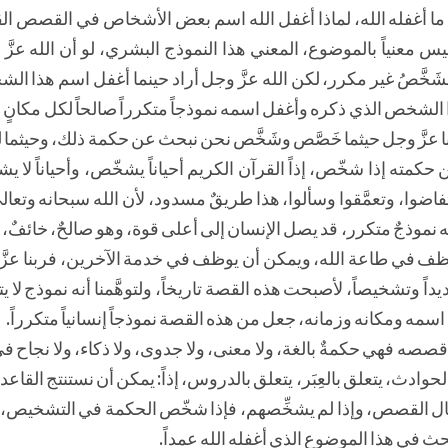
نخصص ما أغفله الله، لماذا أغفل الله اسم بعض الأشخاص في القصص ال
ليس معنياً بالموضوع، المعني هذا النموذج البشري، لو أن الله عزَّ
َخَّصُ غير مكرر، لكن الله عزَّ وجل أراد حينما أغفل اسم هذا ا
الشخص الذي ذكره وأغفل اسمه نموذجاً متكرراً صالحاً لكل مكانٍ 
نا عزَّ وجل حيثما خَصَّص وشَخَّص نحن نبحث عن حكمة ذلك، وحيثما
عن حكمته إذا شخّص، إذاً القرآن الكريم أحياناً يشخّص، وأحياناً لا 
اضوا، وتعمَّقوا وسألوا، هذا طريقٌ مسدود، لأن الله سبحانه وتع
ه نموذجٌ متكرر، قد يصل الإنسان إلى أعلى قوة، وهو صالحٌ، خائفٌ، 
 يوظف في طاعة الله، ويمكن أن يوظف في خدمة الآخرين، فربنا عزَّ 
اً وتشخيصاً، لأصبحت هذه القصة تاريخاً، ولتوهَّمنا أنه نموذج لا ي
سمه ومكانه وزمانه، جعل من هذه القصة نموذجاً إنسانياً متكرراً.
 قصصه فهي حكمةٌ بالغة، ولا معنى، ولا جدوى، ولا ذكاء، ولا نجاح ف
وادث، يتعلق بالعِبَر، يتعلق بالدروس، إذاً: يمكن أن نستنتج القاعدة ال
 أبطال القصص، وإذا لم يشخِّصهم، فإذا شخّص الحكمة في التشخيص
 في هذا الموضوع الذي أغفله الله عمداً.