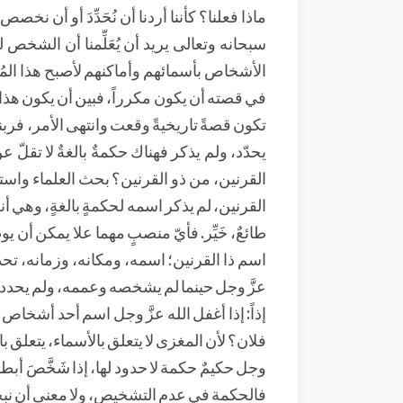
ماذا فعلنا؟ كأننا أردنا أن نُحَدِّدَ أو أن 
سبحانه وتعالى يريد أن يُعَلِّمنا أن الشخص 
الأشخاص بأسمائهم وأماكنهم لأصبح هذا المُش
في قصته أن يكون مكرراً، فبين أن يكون هذا 
تكون قصةً تاريخيةً وقعت وانتهى الأمر، فرب
يحدّد، ولم يذكر فهناك حكمةٌ بالغةٌ لا تقلّ 
القرنين، من ذو القرنين؟ بحث العلماء واستف
القرنين، لم يذكر اسمه لحكمةٍ بالغةٍ، وهي أن
طائعٌ، خَيِّر. فأيّ منصبٍ مهما علا يمكن أن
اسم ذا القرنين؛ اسمه، ومكانه، وزمانه، تحديد
عزَّ وجل حينما لم يشخصه وعممه، ولم يحدد ا
إذاً: إذا أغفل الله عزَّ وجل اسم أحد أشخاص
فلان؟ لأن المغزى لا يتعلق بالأسماء، يتعلق بالح
وجل حكيمٌ حكمة لا حدود لها، إذا شَخَّصَ
فالحكمة في عدم التشخيص، ولا معنى أن نبحث