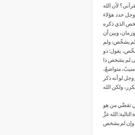
قرآني؟ لأن الله
 وجل حدد هؤلاء
لشخص الذي ذكره
وزمان، وبين أن
 لم يشخّص، ولم
يشخّص، يقول: ذو
الى لم يشخص ذا
منيبٌ، متواضعٌ،
وجل لو أنه ذكر
تكرر، ولكن الله
ي تقصِّي من هو
تالية: الله عزَّ
، وإن لم يشخص