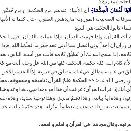
ذا جاءت مفردةً؟
َيْنَا لُقْمَانَ الْحِكْمَةَ﴾
أي الأنبياء عندهم من الحكمة، ومن حُسْن
تصرفات الصحيحة الموزونة ما يدهش العقول، حتى كلمات الأنبيا
ماء قالوا: الحكمة هي النبوة.
رأت القرآن، وإذا فهمت القرآن، وإذا عملت بالقرآن، فهي الحكم
ورأى أن أحداً أوتي أفضل مما أوتي فقد حَقَّرَ ما عَظَّمَهُ الله، فإذا
امه، إذا سمح الله لك أن تُطَبِّق كلامه فأنت من أسعد الناس، لقد
أن كلام الله كله حكمة، الحكمة كلها من الله عزَّ وجل، أنت مع كل
قٌ في علمه، مطلقٌ في غناه، مطلقٌ في قدرته، إذاً التفسير الآخر ل
سٍ رضي الله عنه:
<< الحكمة علمُ القرآن؛ ناسخه ومنسوخه، مح
ي أنك إذا قرأت القرآن؛ عرفت أن هذا أمر وهذا نهي، هذا وعد وهذا 
 وهذه آيةٌ بيانية، وهذا نظمٌ معجز، وهذا توجيهٌ سديد، وهذه حقيقة
تمتعت به، وذابت نفسك تعظيماً لمُنْزِلِهِ، هذه حكمةٌ بالغة، هذا
 فيه، وقال مجاهد: هي القرآن والعلم والفقه.