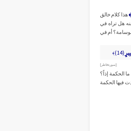
ا﴾
هذا كلام خالق
عنه هل تراه في
لوسامة؟ أم في
َبِيرٍ
(14)﴾
[ سورة فاطر ]
ما الحكمة إذاً؟
دت فيها الحكمة