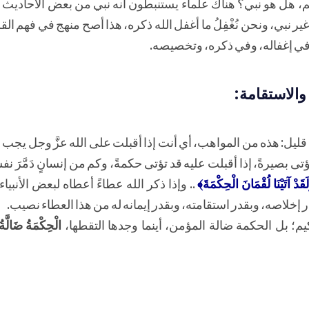
كيم، هل هو نبي؟ هناك علماء يستنبطون أنه نبي من بعض الأحاديث ا
 نبي، ونحن نُغْفِلُ ما أغفل الله ذكره، هذا أصح منهج في فهم الق
مٌ في إغفاله، وفي ذكره، وتخصيصه.
 والاستقامة:
ليل: هذه من المواهب، أي أنت إذا أقبلت على الله عزَّ وجل يجب أن
 تؤتى بصيرةً، إذا أقبلت عليه قد تؤتى حكمةً، وكم من إنسانٍ دَمَّرَ نف
َقَدْ آتَيْنَا لُقْمَانَ الْحِكْمَةَ﴾
.. وإذا ذكر الله عطاءً أعطاه لبعض الأنبيا
 إخلاصه، وبقدر استقامته، وبقدر إيمانه له من هذا العطاء نصيب.
يم؛ بل الحكمة ضالة المؤمن، أينما وجدها التقطها،
الْحِكْمَةُ ضَالَّةُ 