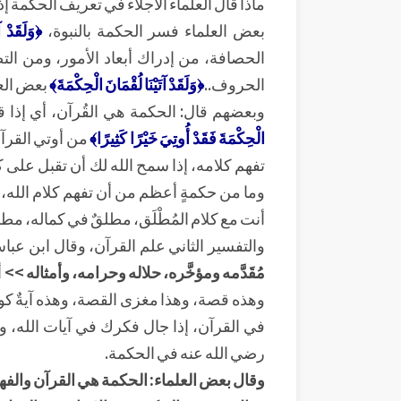
ماذا قال العلماء الأجلاء في تعريف الحكمة إ
بعض العلماء فسر الحكمة بالنبوة،
﴿وَلَقَدْ آت
الحصافة، من إدراك أبعاد الأمور، ومن ال
الحروف..
﴿وَلَقَدْ آتَيْنَا لُقْمَانَ الْحِكْمَةَ﴾
بعض العل
وبعضهم قال: الحكمة هي القُرآن، أي إذا ق
الْحِكْمَةَ فَقَدْ أُوتِيَ خَيْرًا كَثِيرًا﴾
من أوتي القرآن 
تفهم كلامه، إذا سمح الله لك أن تقبل على كل
وما من حكمةٍ أعظم من أن تفهم كلام الله، ل
أنت مع كلام المُطْلَق، مطلقٌ في كماله، مطل
والتفسير الثاني علم القرآن، وقال ابن عبا
مُقَدَّمه ومؤخَّره، حلاله وحرامه، وأمثاله >>
أ
وهذه قصة، وهذا مغزى القصة، وهذه آيةٌ كونية،
في القرآن، إذا جال فكرك في آيات الله، واس
رضي الله عنه في الحكمة.
وقال بعض العلماء: الحكمة هي القرآن والفهم