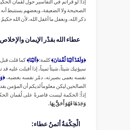
إذاً: لو قرأتم في التفاسير حول لُقمان الح
الصحيحة ولا الضعيفة، وبعضهم يستنبط أنه غير
ذكر الله، ونغفل ما أغفل الله، لأن الله حكي
عطاء الله بقدْر الإيمان والإخلاص
﴿وَلَقَدْ آتَيْنَا لُقْمَانَ﴾
كلمة:
﴿آتَيْنَا﴾
كما قلت قبل ق
سيؤتيك شيئاً، شيئاً ثميناً، إذا أقبلت عليه قد
نفسه بعمى بصيرته، دمّر نفسه بغضبه،
﴿وَل
الصالحين ليكن معلوماً لديكم أن المؤمن بقدر
إذاً: الحكمة ليست قاصرةً على لُقمان الحك
وَجَدَهَا فَهُوَ أَحَقُّ بِهَا.
الْحِكْمَةُ أثمنُ عطاء: