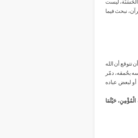
لحَسَنَة، ليست
رآن، نبحث فيما
 تتوقع أن الله
سه بحُمقه، دمّر
ء أو لبعض عباده
الْمُؤْمِنِ، حَيْثُمَا