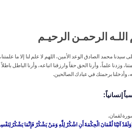
اللـه الرحمـن الرحيـم
سيدنا محمد الصادق الوعد الأمين، اللهم لا علم لنا إلا ما علمتنا،
تنا، وزدنا علماً، وأرنا الحق حقاً وارزقنا اتباعه، وأرنا الباطل باطلاً 
، وأدخلنا برحمتك في عبادك الصالحين.
ً إنسانياً:
سورة لقمان.
لَقَدْ آتَيْنَا لُقْمَانَ الْحِكْمَةَ أَنِ اشْكُرْ لِلَّهِ وَمَنْ يَشْكُرْ فَإِنَّمَا يَشْكُرُ لِنَفْسِ