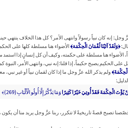
 وجل: إنه كان نبياً رسولاً وانتهى الأمر؟ كل هذا الخلاف ينتهي حينما
ال:
﴿وَلَقَدْ آتَيْنَا لُقْمَانَ الْحِكْمَة﴾
الأضواء هنا مسلطة كلها على الحكمة،
أو عبداً، الأضواء هنا مسلطة على حكمته، وكيف أن كل إنسانٍ إذا استمد 
لى الحكيم يصبح حكيماً، إذا قلنا: إنه نبي، وانتهى الأمر، النبوة كما يُعَ
 الْحِكْمَةَ﴾
ولم يذكر الله عزَّ وجل ما إذا كان لقمان نبياً أو غير نبي، م
دليل:
 يُؤْتَ الْحِكْمَةَ فَقَدْ أُوتِيَ خَيْرًا كَثِيرًا
وَمَا يَذَّكَّرُ إِلَّا أُولُو الْأَلْبَابِ (269)﴾
، وخَصّصنا تصبح قصةً تاريخيةً لا تتكرر، ربنا عزَّ وجل يريد منا أن يك