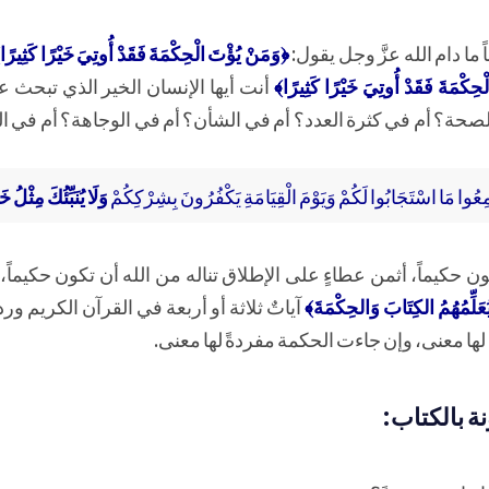
 ما دام الله عزَّ وجل يقول:
﴿وَمَنْ يُؤْتَ الْحِكْمَةَ فَقَدْ أُوتِيَ خَيْرًا كَثِيرً
ِكْمَةَ فَقَدْ أُوتِيَ خَيْرًا كَثِيرًا﴾
أنت أيها الإنسان الخير الذي تبحث 
لصحة؟ أم في كثرة العدد؟ أم في الشأن؟ أم في الوجاهة؟ أم في ا
ِعُوا مَا اسْتَجَابُوا لَكُمْ وَيَوْمَ الْقِيَامَةِ يَكْفُرُونَ بِشِرْكِكُمْ
وَلَا يُنَبِّئُكَ مِثْلُ خ
 تكون حكيماً، أثمن عطاءٍ على الإطلاق تناله من الله أن تكون حكيماً، 
َلِّمُهُمُ الكِتَابَ وَالحِكْمَةَ﴾
آياتٌ ثلاثة أو أربعة في القرآن الكريم ور
 لها معنى، وإن جاءت الحكمة مفردةً لها معنى.
ة بالكتاب: