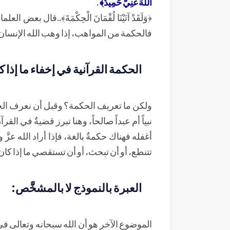
اللَّهَ غَنِيٌّ حَمِيدٌ﴾
.
﴿وَلَقَدْ آتَيْنَا لُقْمَانَ الْحِكْمَةَ﴾..قال
فالحكمة من المواهب، إذا وهب الله الإنسان 
الحكمة القرآنية في إخفاء ما إذا كا
ولكن ما تعريف الحكمة؟ وقبل أن نعرف الحكمة
نبياً أم عبداً صالحاً، وهنا تبرز قضيةٌ في ال
أغفله فهناك حكمةٌ بالغة، فإذا أراد الله عزَّ و
تتنطع، أو أن تبحث، أو أن تستقصي ما إذا كان 
العبرة بالنموذج لا بالمشخَّص:
الموضوع الآخر هو أن الله سبحانه وتعالى في