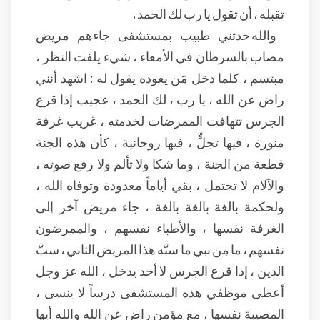
تقبله ، أن تقول يا رب لك الحمد .
والله حدثني طبيب بمستشفى جاءهم مريض
مصاب بالسرطان في الأمعاء ، شيء يلفت النظر ،
مبتسم ، كلما دخل مَن يعوده يقول له : اشهد أنني
راض عن الله ، يا رب ، لك الحمد ، عجيب إذا قرع
الجرس تتهافت الممرضات لخدمته ، غريب غرفة
منورة ، فيها تجلٍّ ، فيها روحانية ، كأن هذه الجنة
قطعة من الجنة ، وما شكا ولا تألم ولا رفع صوته ،
والآلام لا تحتمل ، بقي أياماً معدودة وتوفاه الله ،
ولحكمة بالغة بالغة بالغة ، جاء مريض آخر إلى
الغرفة نفسها ، والأطباء نفسهم ، والممرضون
نفسهم ، ما مِن نبي ما سبّه هذا المريض الثاني ، سبّ
الدين ، إذا قرع الجرس لا أحد يدخل ، الله عز وجل
أعطى موظفي هذه المستشفى درساً لا ينسى ،
المصيبة نفسها ، مع مؤمن راض عن الله والله أيها