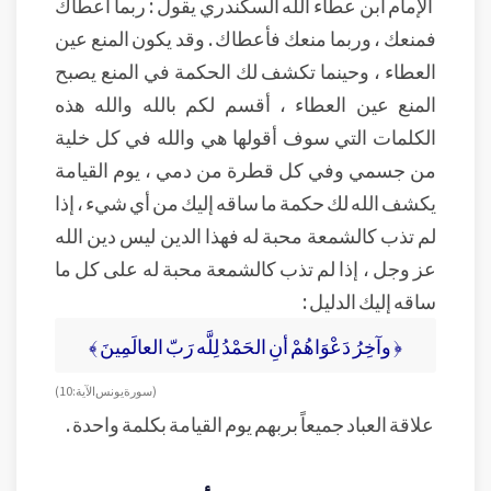
الإمام ابن عطاء الله السكندري يقول : ربما أعطاك
فمنعك ، وربما منعك فأعطاك . وقد يكون المنع عين
العطاء ، وحينما تكشف لك الحكمة في المنع يصبح
المنع عين العطاء ، أقسم لكم بالله والله هذه
الكلمات التي سوف أقولها هي والله في كل خلية
من جسمي وفي كل قطرة من دمي ، يوم القيامة
يكشف الله لك حكمة ما ساقه إليك من أي شيء ، إذا
لم تذب كالشمعة محبة له فهذا الدين ليس دين الله
عز وجل ، إذا لم تذب كالشمعة محبة له على كل ما
ساقه إليك الدليل :
﴿ وآخِرُ دَعْوَاهُمْ أنِ الحَمْدُ لِلَّه رَبّ العالَمِينَ ﴾
( سورة يونس الآية : 10 )
علاقة العباد جميعاً بربهم يوم القيامة بكلمة واحدة .