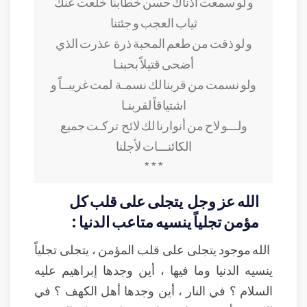
و لو سمعت أذناك حسن خطابنا
خلعت عنك
ثياب العجب و جئتنا
و لو ذقت من طعم المحبة ذرة
عذرت الذي
أضحى قتيلاً بحبنـا
ولو نسمت من قربنا لك نسمـة
لمت غريبــاً و
اشتياقاً لقربنـا
ولـــو لاح من أنوارنا لك لائح
تركـت جميع
الكائنـــات لأجلنا
* * *
الله عز وجل يتجلى على قلب كل
مؤمن تجلياً ينسيه متاعب الدنيا :
الله موجود يتجلى على قلب المؤمن ، يتجلى تجلياً
ينسيه الدنيا وما فيها ، أين وجدها إبراهيم عليه
السلام ؟ في النار ، أين وجدها أهل الكهف ؟ في