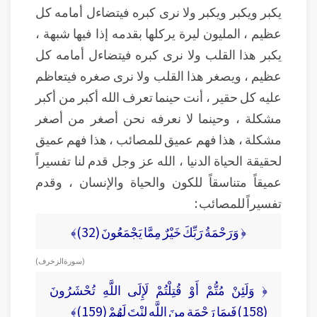
يكبر ويكبر ويكبر ولا نرى كبره فيتضاءل أمامه كل
عظيم ، المليون ليرة يركلها بقدمه إذا فيها شبهة ،
يكبر هذا القلب ولا نرى كبره فيتضاءل أمامه كل
عظيم ، ويصغر هذا القلب ولا نرى صغره فيتعاظم
عليه كل حقير ، أنت حينما تعرف الله أكبر من أكبر
مشكلة ، وحينما لا نعرفه نحن أصغر من أصغر
مشكلة ، هذا فهم عميق للمصائب ، هذا فهم عميق
لحقيقة الحياة الدنيا ، الله عز وجل قدم لنا تفسيراً
عميقاً متناسقاً للكون والحياة والإنسان ، وقدم
تفسيراً للمصائب :
﴿ وَرَحْمَةُ رَبِّكَ خَيْرٌ مِمَّا يَجْمَعُونَ (32)﴾
( سورة الزخرف )
﴿ وَلَئِنْ مُتُّمْ أَوْ قُتِلْتُمْ لَإِلَى اللَّهِ تُحْشَرُونَ
(158)فَبِمَا رَحْمَةٍ مِنَ اللَّهِ لِنْتَ لَهُمْ (159)﴾