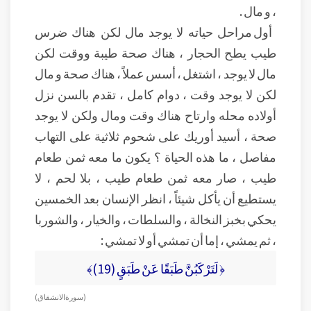
، و مال .
أول مراحل حياته لا يوجد مال لكن هناك ضرس
طيب يطح الحجار ، هناك صحة طيبة ووقت لكن
مال لا يوجد ، اشتغل ، أسس عملاً ، هناك صحة و مال
لكن لا يوجد وقت ، دوام كامل ، تقدم بالسن نزل
أولاده محله وارتاح هناك وقت ومال ولكن لا يوجد
صحة ، أسيد أوريك على شحوم ثلاثية على التهاب
مفاصل ، ما هذه الحياة ؟ يكون ما معه ثمن طعام
طيب ، صار معه ثمن طعام طيب ، بلا لحم ، لا
يستطيع أن يأكل شيئاً ، انظر الإنسان بعد الخمسين
يحكي بخبز النخالة ، والسلطات ، والخيار ، والشوربا
، ثم يمشي ، إما أن تمشي أو لا تمشي :
﴿ لَتَرْكَبُنَّ طَبَقًا عَنْ طَبَقٍ (19)﴾
( سورة الانشقاق)