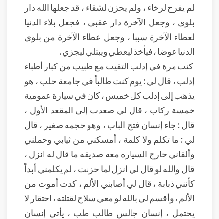
لم يفرح لرخاء ، ولم يحزن لشقاء ، قد جعلها الله دار
بلوى ، وجعل الآخرة دار عقبى ، فجعل بلاء الدنيا
لعطاء الآخرة سببا ، وجعل عطاء الآخرة من بلوى
الدنيا عوضا ، فيأخذ ليعطي ويبتلي ليجزي .
كنت مرة في إدلب التقيت مع طبيب من كبار أطباء
إدلب ، قال لي : يوم كنت طالباً في جامعة حلب ، هو
يذهب إلى إدلب كل خميس ، كان في سيارة عمومية
خمسة ركاب ، قال لي صعدت إلى المقعد الأول ،
قال : جاء إنسان فتح الباب ، وهو حجمه صغير ، قال
لي : ما تكلم ولا كلمة ، أمسكني من ثيابي وحملني
وألقاني خارج السيارة معه صديقه ما قال له انزل ،
قال والله لو قال لي انزل لما حزنت ، لم يكلمني أبداً
كأنني ذبابة ، قال لي أصابني الألم ، كدت أموت من
الألم ، وأقسم لي بالله لو معي سلاح لقتلته ، احتقار لا
يحتمل ، إنسان جالس طالب طب ، يأتي إنسان