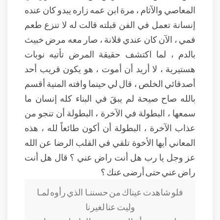
المعاصي والآثام ، مرة ابن عمه زاره يبدو كان عنده
إنسانة تعمل في الفن قبلته قالت له لا تنزع طعم
فمي ، الآن كان عندي فلانة ، صار معه مرض خبيث
بالدم ، لما اكتشف حقيقة المرض تأتيه نوبات
هستيرية ، لا أريد أن أموت ، هو يكون قريب أحد
أصدقائي الخلص ، قال لي حينما وافته المنية أقسم
بالله صاح صيحة لم يبقَ في البناء كله إنسان ما
سمعها ، البطولة في الآخرة ، البطولة أن تنجو من
عذاب الآخرة ، البطولة أن أكون طائعاً لله ، هذه
المعاني أيها الأخوة تلقي في القلب الرضا عن الله
عز وجل يا رب هل أنت راض عني ؟ قال هل أنت
راض عني حتى أرضى عنك ؟
فلو شاهدت عيناك من حسننـا
الذي رأوه لمـا
وليت عنا لغيرنا