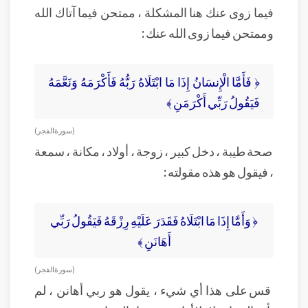
فيما زوى عنك هنا المشكلة ، ممتحن فيما آتاك الله
وممتحن فيما زوى الله عنك :
﴿ فَأَمَّا الْإِنسَانُ إِذَا مَا ابْتَلَاهُ رَبُّهُ فَأَكْرَمَهُ وَنَعَّمَهُ
فَيَقُولُ رَبِّي أَكْرَمَنِ ﴾
( سورة الفجر )
صحة طيبة ، دخل كبير ، زوجة ، أولاد ، مكانة ، سمعة
، فيقول هو هذه مقولته :
﴿ وَأَمَّا إِذَا مَا ابْتَلَاهُ فَقَدَرَ عَلَيْهِ رِزْقَهُ فَيَقُولُ رَبِّي
أَهَانَنِ ﴾
( سورة الفجر )
قس على هذا أي شيء ، يقول هو ربي أهانن ، لم