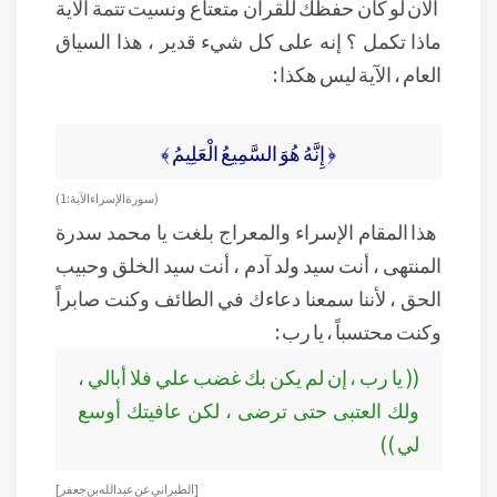
الآن لو كان حفظك للقرآن متعتاًع ونسيت تتمة الآية
ماذا تكمل ؟ إنه على كل شيء قدير ، هذا السياق
العام ، الآية ليس هكذا :
﴿ إِنَّهُ هُوَ السَّمِيعُ الْعَلِيمُ ﴾
( سورة الإسراء الآية : 1 )
هذا المقام الإسراء والمعراج بلغت يا محمد سدرة
المنتهى ، أنت سيد ولد آدم ، أنت سيد الخلق وحبيب
الحق ، لأننا سمعنا دعاءك في الطائف وكنت صابراً
وكنت محتسباً ، يا رب :
(( يا رب ، إن لم يكن بك غضب علي فلا أبالي ،
ولك العتبى حتى ترضى ، لكن عافيتك أوسع
لي ))
[ الطبراني عن عبد الله بن جعفر ]