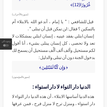
غُرُورًا(12)﴾
( سورة الأحزاب )
قيل للشافعي : " يا إمام ، أندعو الله بالابتلاء أم
بالتمكين ؟ فقال : لن تمكن قبل أن تبتلى " .
إنسان ابتلي بفقد عينيه ، إنسان ابتلي بمشكلات لا
وضع داكن
تعد ولا تحصى ، كل إنسان يبتلى بشيء ، أنا أقول
لكم مستحيل وألف ألف ألْف مستحيل أن يسمح لك
بدخول الجنة دون أن تبتلى والدليل :
﴿ وَإِن كُنَّا لَمُبْتَلِينَ ﴾
( سورة المؤمنون )
الدنيا دار التواء لا دار استواء :
هذه الدنيا أساسها الابتلاء ، أن هذه الدنيا دار التواء لا
دار استواء ، ومنزل ترح لا منزل فرح ، فمن عرفها