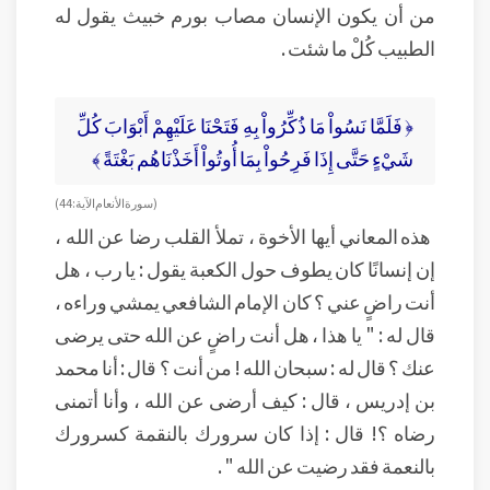
من أن يكون الإنسان مصاب بورم خبيث يقول له
الطبيب كُلْ ما شئت .
﴿ فَلَمَّا نَسُواْ مَا ذُكِّرُواْ بِهِ فَتَحْنَا عَلَيْهِمْ أَبْوَابَ كُلِّ
شَيْءٍ حَتَّى إِذَا فَرِحُواْ بِمَا أُوتُواْ أَخَذْنَاهُم بَغْتَةً ﴾
( سورة الأنعام الآية : 44 )
هذه المعاني أيها الأخوة ، تملأ القلب رضا عن الله ،
إن إنسانًا كان يطوف حول الكعبة يقول : يا رب ، هل
أنت راضٍ عني ؟ كان الإمام الشافعي يمشي وراءه ،
قال له : " يا هذا ، هل أنت راضٍ عن الله حتى يرضى
عنك ؟ قال له : سبحان الله ! من أنت ؟ قال : أنا محمد
بن إدريس ، قال : كيف أرضى عن الله ، وأنا أتمنى
رضاه ؟! قال : إذا كان سرورك بالنقمة كسرورك
بالنعمة فقد رضيت عن الله " .