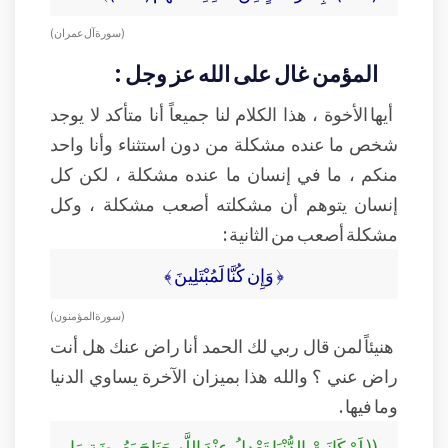
( سورة آل عمران )
المؤمن غال على الله عز وجل :
أيها الأخوة ، هذا الكلام لنا جميعاً أنا متأكد لا يوجد
شخص ما عنده مشكلة من دون استثناء وأنا واحد
منكم ، ما في إنسان ما عنده مشكلة ، لكن كل
إنسان يتوهم أن مشكلته أصعب مشكلة ، وكل
مشكلة أصعب من الثانية :
﴿ وَإِن كُنَّا لَمُبْتَلِينَ ﴾
( سورة المؤمنون )
هنيئاً لمن قال ربي لك الحمد أنا راض عنك هل أنت
راض عني ؟ والله هذا بميزان الآخرة يساوي الدنيا
وما فيها .
(( لَوْ كَانَتْ الدُّنْيَا تَعْدِلُ عِنْدَ اللَّهِ جَنَاحَ بَعُوضَةٍ مَا