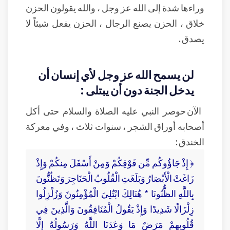
وراءها شدة إلى الله عز وجل ، والله يقولون الحزن
خلاق ، الحزن يصنع الرجال ، الحزن يفعل شيئاً لا
يصدق .
لن يسمح الله عز وجل لأي إنسان أن
يدخل الجنة دون أن يبتلى :
الآن حوصر النبي عليه الصلاة والسلام حتى أكل
أصحابه أوراق الشجر ، سنوات ثلاث ، وفي معركة
الخندق :
﴿ إِذْ جَاؤُوكُم مِّن فَوْقِكُمْ وَمِنْ أَسْفَلَ مِنكُمْ وَإِذْ
زَاغَتْ الْأَبْصَارُ وَبَلَغَتِ الْقُلُوبُ الْحَنَاجِرَ وَتَظُنُّونَ
بِاللَّهِ الظُّنُونَا * هُنَالِكَ ابْتُلِيَ الْمُؤْمِنُونَ وَزُلْزِلُوا
زِلْزَالًا شَدِيدًا وَإِذْ يَقُولُ الْمُنَافِقُونَ وَالَّذِينَ فِي
قُلُوبِهِمْ مَرَضٌ مَا وَعَدَنَا اللَّهُ وَرَسُولُهُ إِلَّا