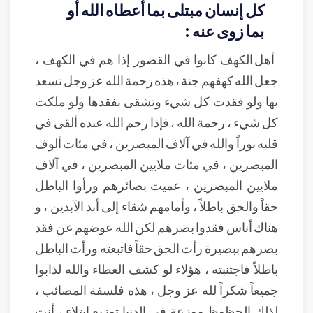
كل إنسان مبتلى بما أعطاه الله أو
بما زوى عنه :
أهل الكهف كانوا في القصور إذا هم في الكهف ،
جعل الله كهفهم جنة ، هذه رحمة الله عز وجل تسعد
بها ولو فقدت كل شيء وتشقى بفقدها ولو ملكت
كل شيء ، رحمة الله ، فإذا رحم الله عبده ألقى في
قلبه نوراً والله في آلاف المبصرين ، في مئات ألوف
المبصرين ، في مئات ملايين المبصرين ، في آلاف
ملايين المبصرين ، عميت بصائرهم ورأوا الباطل
حقاً والحق باطلاً ، وأمامهم شقاء إلى أبد الآبدين ، و
هناك أناس فقدوا بصرهم لكن الله عوضهم عن فقد
بصرهم ببصيرة رأت الحق حقاً فاتبعته ورأت الباطل
باطلاً فاجتنبته ، هؤلاء لو كشف الغطاء والله لذابوا
جميعاً شكراً لله عز وجل ، هذه فلسفة المصائب ،
لذلك الحظوظ موزعة في الدنيا توزيع ابتلاء ، أنت