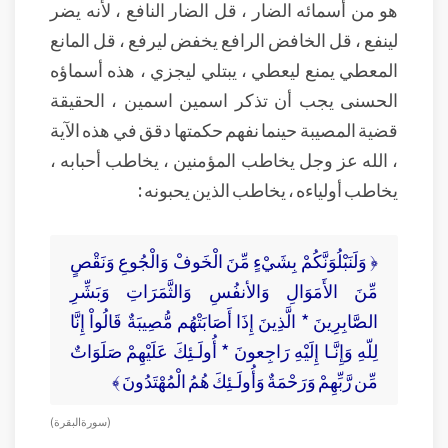
هو من أسمائه الضار ، قل الضار النافع ، لأنه يضر
لينفع ، قل الخافض الرافع يخفض ليرفع ، قل المانع
المعطي يمنع ليعطي ، يبتلي ليجزي ، هذه أسماؤه
الحسنى يجب أن تذكر اسمين اسمين ، الحقيقة
قضية المصيبة حينما نفهم حكمتها دقق في هذه الآية
، الله عز وجل يخاطب المؤمنين ، يخاطب أحبابه ،
يخاطب أولياءه ، يخاطب الذين يحبونه :
﴿ وَلَنَبْلُوَنَّكُمْ بِشَيْءٍ مِّنَ الْخَوفْ وَالْجُوعِ وَنَقْصٍ
مِّنَ الأَمَوَالِ وَالأنفُسِ وَالثَّمَرَاتِ وَبَشِّرِ
الصَّابِرِينَ * الَّذِينَ إِذَا أَصَابَتْهُم مُّصِيبَةٌ قَالُواْ إِنَّا
لِلّهِ وَإِنَّـا إِلَيْهِ رَاجِعونَ * أُولَـئِكَ عَلَيْهِمْ صَلَوَاتٌ
مِّن رَّبِّهِمْ وَرَحْمَةٌ وَأُولَـئِكَ هُمُ الْمُهْتَدُونَ ﴾
( سورة البقرة )