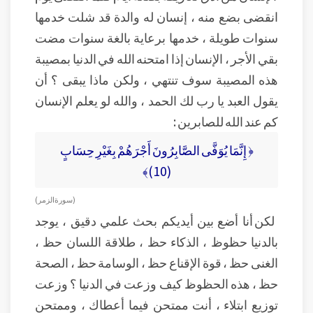
انقضى بضع منه ، إنسان له والدة قد شلت خدمها
سنوات طويلة ، خدمها برعاية بالغة سنوات مضت
بقي الأجر ، الإنسان إذا امتحنه الله في الدنيا بمصيبة
هذه المصيبة سوف تنتهي ، ولكن ماذا يبقى ؟ أن
يقول العبد يا رب لك الحمد ، والله لو يعلم الإنسان
كم عند الله للصابرين :
﴿ إِنَّمَا يُوَفَّى الصَّابِرُونَ أَجْرَهُمْ بِغَيْرِ حِسَابٍ
(10)﴾
( سورة الزمر )
لكن أنا أضع بين أيديكم بحث علمي دقيق ، يوجد
بالدنيا حظوظ ، الذكاء حظ ، طلاقة اللسان حظ ،
الغنى حظ ، قوة الإقناع حظ ، الوسامة حظ ، الصحة
حظ ، هذه الحظوظ كيف وزعت في الدنيا ؟ وزعت
توزيع ابتلاء ، أنت ممتحن فيما أعطاك ، وممتحن