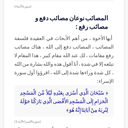
( سورة الأنبياء)
المصائب نوعان مصائب دفع و
مصائب رفع :
أيها الأخوة ، من أهم الأبحاث في العقيدة فلسفة
المصائب ، المصائب دفع إلى الله ، هناك مصائب
رفع مقامات ، لك عند الله مقام كبير ، هذا المقام لا
تبلغه إلا في شدة ، أنا أقول هذه والله بشارة من الله
، كل شدة وراءها شدة إلى الله ، اقرؤوا أول سورة
الإسراء :
﴿ سُبْحَانَ الَّذِي أَسْرَى بِعَبْدِهِ لَيْلاً مِّنَ الْمَسْجِدِ
الْحَرَامِ إِلَى الْمَسْجِدِ الأَقْصَى الَّذِي بَارَكْنَا حَوْلَهُ
لِنُرِيَهُ مِنْ آيَاتِنَا إِنَّهُ هُوَ ﴾
( سورة الإسراء الآية : 1 )