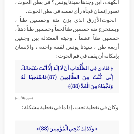
الكهف ، أين وجدها سيدنا يونس ؟ في بطن الحوت ،
تصور إنسان فجأة رأى نفسه في بطن الحوت .
الحوت الأزرق الذي يزن مئة وخمسين طناً ،
ويستخرج منه خمسين طناً لحماً وخمسين طناً دهناً ،
خمسين طناً عظماً ، وجبته المعتدلة بين وجبتين
أربعة طن ، سيدنا يونس لقمة واحدة ، والإنسان
بإمكانه أن يقف في فم الحوت :
﴿ فَنَادَى فِي الظُّلُمَاتِ أَنْ لَا إِلَهَ إِلَّا أَنْتَ سُبْحَانَكَ
إِنِّي كُنْتُ مِنَ الظَّالِمِينَ (87)فَاسْتَجَبْنَا لَهُ
وَنَجَّيْنَاهُ مِنَ الْغَمِّ (88)﴾
( سورة الأنبياء)
وكان في تغطية تحت ، إذا ما في تغطية مشكلة :
﴿ وَكَذَلِكَ نُنْجِي الْمُؤْمِنِينَ (88)﴾