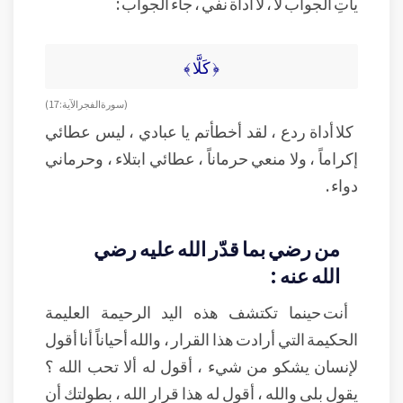
يأتِ الجواب لا ، لا أداة نفي ، جاء الجواب :
﴿ كَلَّا ﴾
( سورة الفجر الآية : 17 )
كلا أداة ردع ، لقد أخطأتم يا عبادي ، ليس عطائي
إكراماً ، ولا منعي حرماناً ، عطائي ابتلاء ، وحرماني
دواء .
من رضي بما قدّر الله عليه رضي
الله عنه :
أنت حينما تكتشف هذه اليد الرحيمة العليمة
الحكيمة التي أرادت هذا القرار ، والله أحياناً أنا أقول
لإنسان يشكو من شيء ، أقول له ألا تحب الله ؟
يقول بلى والله ، أقول له هذا قرار الله ، بطولتك أن