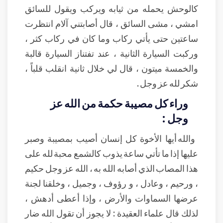
كالوحش يحمله من ثيابه ويركب ويقول للسائق
امشي ، مشى السائق ، قال أصابتني آلام انتظرت
ساعتين حتى يأتي ركاب وما كان في ركاب كثر ،
وركبت السيارة الثانية ، عند تفتناز السيارة قالبة
والخمسة ميتون ، قال لي خلال ثانية انقلب قلباً ،
شكر لله عز وجل .
وراء كل مصيبة حكمة من الله عز
وجل :
والله أيها الأخوة كل إنسان أصيب بمصيبة وصبر
عليها إذا ما تأتي ساعة يذوب كالشمع محبة لله على
هذا المصاب الذي أصابه الله به ، الله عز وجل حكيم
، ورحيم ، وعادل ، و رؤوف ، وجميل ، وخلقنا لجنة
عرضها السماوات والأرض ، وإذا أعطى أدهش ،
لذلك قال علماء العقيدة : لا يجوز أن تقول الله ضار