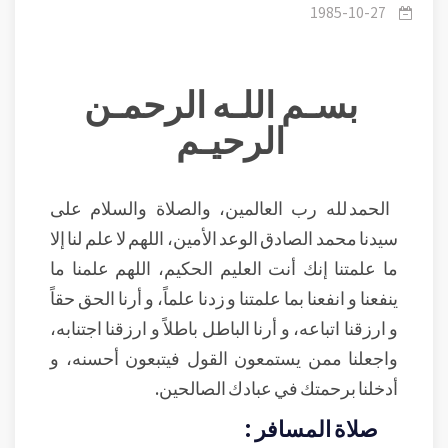
السفر- آداب الدعاء
1985-10-27
بسـم اللـه الرحمـن
الرحيـم
الحمد لله رب العالمين، والصلاة والسلام على
سيدنا محمد الصادق الوعد الأمين، اللهم لا علم لنا إلا
ما علمتنا إنك أنت العليم الحكيم، اللهم علمنا ما
ينفعنا و انفعنا بما علمتنا و زدنا علماً، و أرنا الحق حقاً
و ارزقنا اتباعه، و أرنا الباطل باطلاً و ارزقنا اجتنابه،
واجعلنا ممن يستمعون القول فيتبعون أحسنه، و
أدخلنا برحمتك في عبادك الصالحين.
صلاة المسافر :