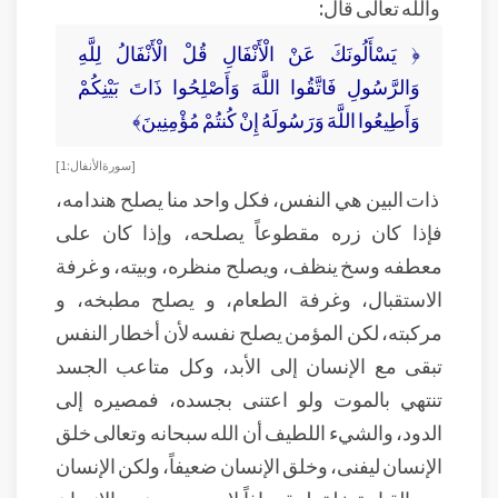
والله تعالى قال:
﴿ يَسْأَلُونَكَ عَنْ الْأَنْفَالِ قُلْ الْأَنْفَالُ لِلَّهِ
وَالرَّسُولِ فَاتَّقُوا اللَّهَ وَأَصْلِحُوا ذَاتَ بَيْنِكُمْ
وَأَطِيعُوا اللَّهَ وَرَسُولَهُ إِنْ كُنتُمْ مُؤْمِنِينَ﴾
[ سورة الأنفال: 1 ]
ذات البين هي النفس، فكل واحد منا يصلح هندامه،
فإذا كان زره مقطوعاً يصلحه، وإذا كان على
معطفه وسخ ينظف، ويصلح منظره، وبيته، و غرفة
الاستقبال، وغرفة الطعام، و يصلح مطبخه، و
مركبته، لكن المؤمن يصلح نفسه لأن أخطار النفس
تبقى مع الإنسان إلى الأبد، وكل متاعب الجسد
تنتهي بالموت ولو اعتنى بجسده، فمصيره إلى
الدود، والشيء اللطيف أن الله سبحانه وتعالى خلق
الإنسان ليفنى، وخلق الإنسان ضعيفاً، ولكن الإنسان