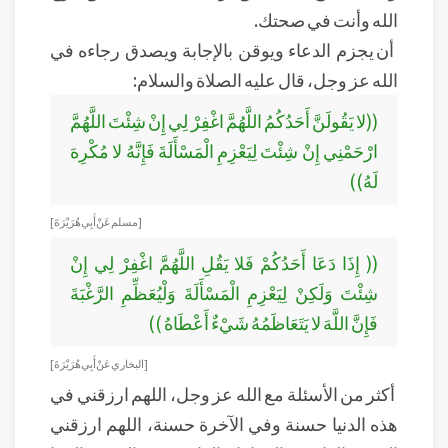
الله وأنت في صحتك.
أن يجزم الدعاء ويوقن بالإجابة ويصدق رجاءه في
الله عز وجل، قال عليه الصلاة والسلام:
((لا يَقُولَنَّ أَحَدُكُمُ اللَّهُمَّ اغْفِرْ لِي إِنْ شِئْتَ اللَّهُمَّ
ارْحَمْنِي إِنْ شِئْتَ لِيَعْزِمِ الْمَسْأَلَةَ فَإِنَّهُ لا مُكْرِهَ
لَهُ))
[مسلم عَنْ أَبِي هُرَيْرَةَ]
(( إِذَا دَعَا أَحَدُكُمْ فَلا يَقُلِ اللَّهُمَّ اغْفِرْ لِي إِنْ
شِئْتَ وَلَكِنْ لِيَعْزِمِ الْمَسْأَلَةَ وَلْيُعَظِّمِ الرَّغْبَةَ
فَإِنَّ اللَّهَ لا يَتَعَاظَمُهُ شَيْءٌ أَعْطَاهُ ))
[البخاري عَنْ أَبِي هُرَيْرَةَ]
أكثر من الأسئلة مع الله عز وجل، اللهم ارزقني في
هذه الدنيا حسنة وفي الآخرة حسنة، اللهم ارزقني