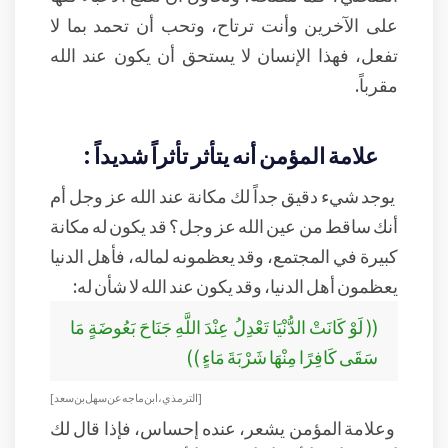
على الآخرين وأنت ترتاح، وتحب أن تحمد بما لا
تفعل، فهذا الإنسان لا يستحق أن يكون عند الله
مقرباً.
علامة المؤمن أنه يتأثر تأثراً شديداً :
يوجد شيء دقيق جداً لك مكانة عند الله عز وجل أم
أنك ساقط من عين الله عز وجل؟ قد يكون له مكانة
كبيرة في المجتمع، وقد يعظمونه لماله، فأهل الدنيا
يعظمون أهل الدنيا، وقد يكون عند الله لا شأن له:
(( لَوْ كَانَتْ الدُّنْيَا تَعْدِلُ عِنْدَ اللَّهِ جَنَاحَ بَعُوضَةٍ مَا
سَقَى كَافِرًا مِنْهَا شَرْبَةَ مَاءٍ ))
[ الترمذي، ابن ماجه عن سهل بن سعد]
وعلامة المؤمن يشعر، عنده إحساس، فإذا قال لك