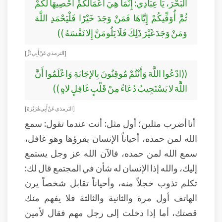
الْبَحْرَ، يَا عِبَادِي: إِنَّمَا هِيَ أَعْمَالُكُمْ أُحْصِيهَا لَكُمْ
ثُمَّ أُوَفِّيكُمْ إِيَّاهَا فَمَنْ وَجَدَ خَيْرًا فَلْيَحْمَدِ اللَّهَ
وَمَنْ وَجَدَ غَيْرَ ذَلِكَ فَلَا يَلُومَنَّ إِلا نَفْسَهُ ))
[الترمذي عَنْ أَبِي ذَرٍّ]
((ادْعُوا اللَّهَ وَأَنْتُمْ مُوقِنُونَ بِالإجَابَةِ وَاعْلَمُوا أَنَّ
اللَّهَ لا يَسْتَجِيبُ دُعَاءً مِنْ قَلْبٍ غَافِلٍ لاهٍ ))
[الترمذي عَنْ أَبِي هُرَيْرَةَ ]
أنا أضرب مثلين؛ أول مثل: أنت عندما تقول: سمع
الله لمن حمده، أحياناً الإنسان يقرؤها وهو غافل،
سمع الله لمن حمده، فالآن الله عز وجل يستمع
إليك، والله إذا الإنسان له شأن في المجتمع قال لك:
تكلم تذوب خجلاً منه، وأحياناً تقابل شخصاً يرن
الهاتف أول مرة والثانية والثالثة فلا يفهم منك
قصتك، أما إذا دخلت إلى رجل مهم فقال لأمين