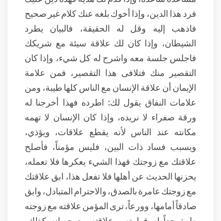
فرد هذا الدين، وإذا أخوك بلغه عنك كلام غير صحيح
فاذهب إليه وقل له الحقيقة، فالبيان يطرد
الشيطان، وإذا كان لك علاقة سيئة مع شريكك
فاجلس جلسة معه واشرح له كل شيء، وإذا كان
التقصير منك فتلافى هذا التقصير، فمن علامة
الإيمان أن علاقة الإنسان مع الناس كلها طيبة، ومن
علامات النفاق يقول لك: اطرده فهذا أخرجنا له
ورقة صفراء لا نريده، وإذا كان الإنسان لا تهمه
مكانته عند الناس لأنه يقطع علاقات، ويؤذي،
ويسبب فساد ذات البين، فليس مؤمناً، فأصلح
علاقتك مع زوجتك فهذا الشيء يعكرها فلا تعمله،
يحزنها الحديث عن أهلها فلا تفعل هذا، ابق علاقتك
مع زوجتك عامرة بالصدق، والاحترام المتبادل، وابق
صادقاً أمامها، وورعاً، ترى المؤمن علاقته مع زوجته
طيبة جداً له قوامته، وعلاقته مع جيرانه كذلك،