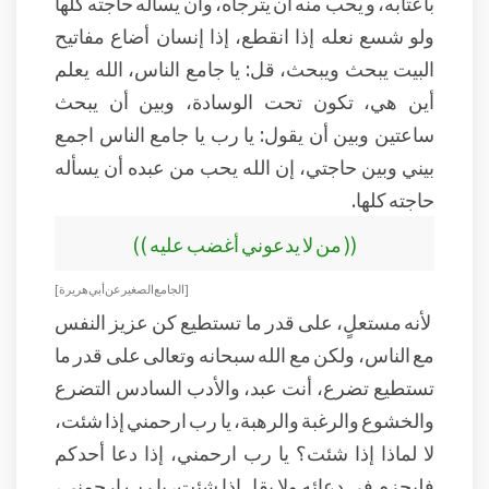
بأعتابه، و يحب منه أن يترجاه، وأن يسأله حاجته كلها
ولو شسع نعله إذا انقطع، إذا إنسان أضاع مفاتيح
البيت يبحث ويبحث، قل: يا جامع الناس، الله يعلم
أين هي، تكون تحت الوسادة، وبين أن يبحث
ساعتين وبين أن يقول: يا رب يا جامع الناس اجمع
بيني وبين حاجتي، إن الله يحب من عبده أن يسأله
حاجته كلها.
(( من لا يدعوني أغضب عليه ))
[ الجامع الصغير عن أبي هريرة ]
لأنه مستعلٍ، على قدر ما تستطيع كن عزيز النفس
مع الناس، ولكن مع الله سبحانه وتعالى على قدر ما
تستطيع تضرع، أنت عبد، والأدب السادس التضرع
والخشوع والرغبة والرهبة، يا رب ارحمني إذا شئت،
لا لماذا إذا شئت؟ يا رب ارحمني، إذا دعا أحدكم
فليجزم في دعائه ولا يقل إذا شئت، يا رب ارحمني،