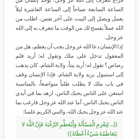
الساعة السابعة صباحاً إلى الساعة العاشرة ليلاً
يعمل ويصل إلى البيت على آخر نفس، اطلب من
الله عملاً يفسح لك من الوقت ما تتعرف به إلى الله
عز وجل.
إذا الإنسان دعا الله عز وجل يجب أن يعظم، هل من
المعقول تدخل على ملك وتقول له: أريد قلم
رصاص؟ تقول له: أريد بيتاً، ولاية الشام، كان يذهب
إلى استنبول يريد ولاية الشام، فإذا الإنسان وقف
في باب ملك لا يطلب طلباً متواضعاً، بالمناسبة
استغن على الناس يحبك الناس، ازهد بما في أيدي
الناس يحبك الناس، أما عند الله عز وجل فارغب بما
عند الله عز وجل يحبك الله، والنبي الكريم علمنا:
((... لِيَعْزِمِ الْمَسْأَلَةَ وَلْيُعَظِّمِ الرَّغْبَةَ فَإِنَّ اللَّهَ لا
يَتَعَاظَمُهُ شَيْءٌ أَعْطَاهُ ))