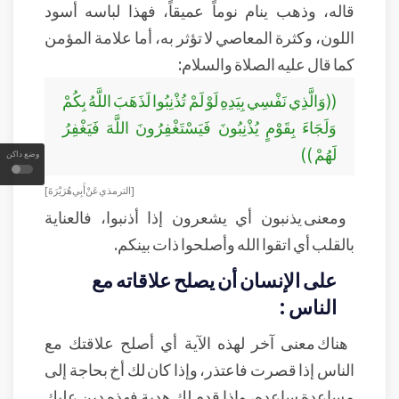
قاله، وذهب ينام نوماً عميقاً، فهذا لباسه أسود
اللون، وكثرة المعاصي لا تؤثر به، أما علامة المؤمن
كما قال عليه الصلاة والسلام:
((وَالَّذِي نَفْسِي بِيَدِهِ لَوْ لَمْ تُذْنِبُوا لَذَهَبَ اللَّهُ بِكُمْ
وَلَجَاءَ بِقَوْمٍ يُذْنِبُونَ فَيَسْتَغْفِرُونَ اللَّهَ فَيَغْفِرُ
لَهُمْ ))
وضع داكن
[الترمذي عَنْ أَبِي هُرَيْرَةَ]
ومعنى يذنبون أي يشعرون إذا أذنبوا، فالعناية
بالقلب أي اتقوا الله وأصلحوا ذات بينكم.
على الإنسان أن يصلح علاقاته مع
الناس :
هناك معنى آخر لهذه الآية أي أصلح علاقتك مع
الناس إذا قصرت فاعتذر، وإذا كان لك أخ بحاجة إلى
مساعدة ساعده، وإذا قدم لك هدية فهذه دين عليك