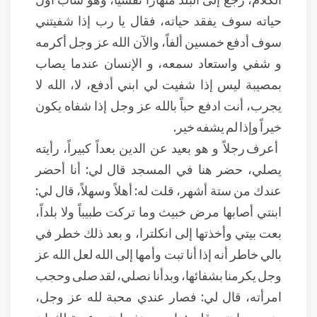
حياته سوف يفقد حياته، فقال يا رب إذا شفيتني
سوف أدفع خمسين ألفاً، والآن الله عز وجل أكرمه
و شفي واستعاد سمعه، و الإنسان عندما يصاب
بمصيبة ليس إذا شفيت لي ابني أدفع، لا، الله لا
يجرب، أنت ادفع حباً بالله عز وجل إذا شفاه يكون
خيراً وإذا لم يشفه خير.
أعرف رجلاً و هو بعيد عن الدين بعداً كبيراً، رأيته
يصلي، حضر هنا في المسجد قال لي: أنا أحضر
عندك من ستة أشهر، قلت له: أهلاً وسهلاً، قال لي:
ابنتي أصابها مرض خبيث وما تركت طبيباً ولا بلداً،
بعت بيتي وأخذتها إلى انكلترا، و بعد ذلك خطر في
بالي خاطر أنه إذا أنا تبت وأمها إلى الله لعل الله عز
وجل يكرمنا بشفائها، وبدأنا نصلي، لقد صلى وحجب
امرأته، قال لي: فصار عندي محبة لله عز وجل،