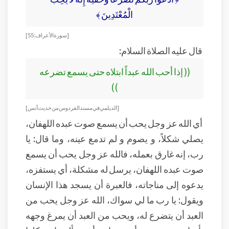
الْمُعْتَدِينَ ﴾
[ سورة الأعراف: 55 ]
قال عليه الصلاة السلام:
(( إذا أحب الله عبداً ابتلاه حتى يسمع تضرعه
))
[الديلمي في مسند الفردوس من حديث أنس]
أي الله عز وجل يحب أن يسمع صوت عبده اللهفان،
يصلي شكلاً، و يصوم و لم تدمع عينه، وما قال: يا
رب، إنه غارق بعمله، فالله عز وجل يحب أن يسمع
صوت عبده اللهفان، يرسل له مشكلة، أي يستفزه،
يدعوه إلى مناجاته، فالعبرة أن يسجد هذا الإنسان
ويقول: يا رب ما لي سواك، الله عز وجل يحب من
العبد أن يتضرع له، ويحب من العبد أن يمرغ وجهه