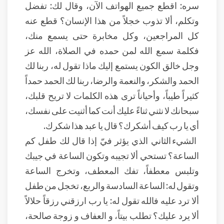
سره: اقطع جميع الهواتف الآن، وقال لك: تفضل
وتكلم، ألا تذوب خجلاً من هذا الإنسان؟ قطع عنه
كل المراجعين، وكل مخابرة حتى يسمع منك،
فكلمة سمع الله لمن حمده في الصلاة، الله عز
وجل خالق الكون يستمع إليك ماذا تقول له، ربنا لك
الحمد والشكر، والنعمة والرضا، ربنا لك الحمد حمداً
كثيراً طيباً، وأحياناً ترى هذه الكلمات لا تريح قلبك،
سبحانك لا نثني ثناءً عليك أنت كما أثنيت على نفسك،
أي يا رب كيف أشكرك؟ قال يا عبد هذا شكرك.
الشيء الثاني الذي يؤثر فيّ إذا قال لك طفل كم
الساعة؟ تستحي ألا تجيبه وتكون الساعة في جيبك
وتلبس معطفاً، تفك المعطف، وتخرج الساعة
وتقول له: الساعة السادسة والربع، تخجل من طفل
ألا ترد عليه فالله تقول له: يا رب ارزقني رزقاً حلالاً
ألا يرد عليك؟ تطلب بيتاً، و العفاف و زوجة صالحة،