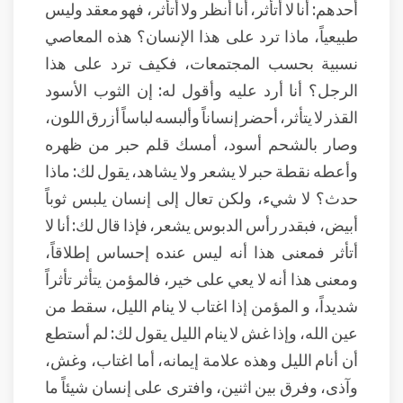
أحدهم: أنا لا أتأثر، أنا أنظر ولا أتأثر، فهو معقد وليس
طبيعياً، ماذا ترد على هذا الإنسان؟ هذه المعاصي
نسبية بحسب المجتمعات، فكيف ترد على هذا
الرجل؟ أنا أرد عليه وأقول له: إن الثوب الأسود
القذر لا يتأثر، أحضر إنساناً وألبسه لباساً أزرق اللون،
وصار بالشحم أسود، أمسك قلم حبر من ظهره
وأعطه نقطة حبر لا يشعر ولا يشاهد، يقول لك: ماذا
حدث؟ لا شيء، ولكن تعال إلى إنسان يلبس ثوباً
أبيض، فبقدر رأس الدبوس يشعر، فإذا قال لك: أنا لا
أتأثر فمعنى هذا أنه ليس عنده إحساس إطلاقاً،
ومعنى هذا أنه لا يعي على خير، فالمؤمن يتأثر تأثراً
شديداً، و المؤمن إذا اغتاب لا ينام الليل، سقط من
عين الله، وإذا غش لا ينام الليل يقول لك: لم أستطع
أن أنام الليل وهذه علامة إيمانه، أما اغتاب، وغش،
وآذى، وفرق بين اثنين، وافترى على إنسان شيئاً ما