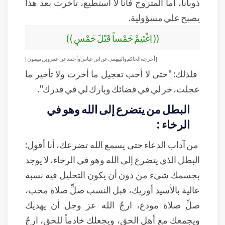
ذوباناً، أما المتزوج فأنا لا أستطيع، تأخرت بعد هذا
يصبح علي مسؤولية.
(( اِغْتَنِمْ خَمْساً قَبْلَ خَمْسٍ ))
[ أخرجه الحاكم والبيهقي عن ابن عباس وأحمد عن عمرو بن ميمون ]
فلذلك: "حتى لا أحب تعجيل ما أخرت ولا تأخير ما
عجلت، خر لي في قضائك وبارك لي في قدرك".
البطل من يتضرع إلى الله وهو في
الرخاء :
من آداب الدعاء حتى يسمع الله تضرعك، أنا أقول:
البطل الذي يتضرع إلى الله وهو في الرخاء، لا يوجد
بجسمك شيء من دون أن يكون التحليل فيه نسبة
عالية بالأسيد أوريك، قبل النسب صلِّ صلاة محب،
صلِّ صلاة مودع، ارجُ الله عز وجل أن يهديك
ويجمعك مع أهل الحق، ويجعلك خادماً للحق، ارجُ