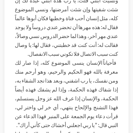
ونسيت ابنتي قلت: يا رب هذه ابنتي عبدة لك إن
شئت شفيتها وإن شئت أمرضتها، ونسي الموضوع
كله، مثل إنسان أحب فتاة وخطبها فكان أبوها عالماً
فقال له: هذه مهرها أن تحضر عندي دروساً ولا يوجد
عندي مهر آخر، وهذا لما حضر الدروس نسي وصالاً،
فقالت له: أنت كنت قد خطبتني، فقال لها: يا وصال
كنت سبب الاتصال فلا تكوني سبب الانفصال.
فأحياناً الإنسان ينسى الموضوع كله، إذا صار لك
معرفة بالله فهو الحكيم والرحيم، وهو أرحم منك
ومن نفسك، يا رب اشفني، وبعد هذا تجد الشفاء به،
إذا شفاك فهذه الحكمة، وإذا لم يشفك فهذه أيضاً
الحكمة، والإنسان إذا عرف الله عز وجل يستسلم،
فهذا التشنج والإلحاح ينتهي، أي خر لي واختر لي،
قرأت دعاء يوم الجمعة على المنبر فهذا الدعاء عن
النبي قال: "يا ربي اجعلني أخشاك حتى كأني أراك".