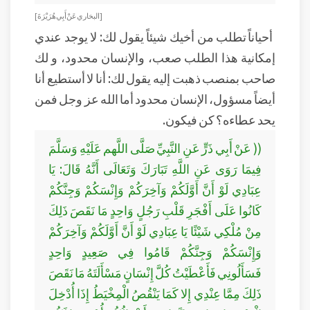
[البخاري عَنْ أَبِي هُرَيْرَةَ]
أحياناً تطلب من أخيك شيئاً يقول لك: لا يوجد عندي
إمكانية هذا الطلب صعب، والإنسان محدود، و لك
صاحب بمنصب ذهبت إليه يقول لك: أنا لا أستطيع أنا
أيضاً مسؤول، الإنسان محدود أما الله عز وجل فمن
يحد عطاءه؟ كن فيكون.
(( عَنْ أَبِي ذَرٍّ عَنِ النَّبِيِّ صَلَّى اللَّهم عَلَيْهِ وَسَلَّمَ
فِيمَا رَوَى عَنِ اللَّهِ تَبَارَكَ وَتَعَالَى أَنَّهُ قَالَ: يَا
عِبَادِي لَوْ أَنَّ أَوَّلَكُمْ وَآخِرَكُمْ وَإِنْسَكُمْ وَجِنَّكُمْ
كَانُوا عَلَى أَفْجَرِ قَلْبِ رَجُلٍ وَاحِدٍ مَا نَقَصَ ذَلِكَ
مِنْ مُلْكِي شَيْئًا يَا عِبَادِي لَوْ أَنَّ أَوَّلَكُمْ وَآخِرَكُمْ
وَإِنْسَكُمْ وَجِنَّكُمْ قَامُوا فِي صَعِيدٍ وَاحِدٍ
فَسَأَلُونِي فَأَعْطَيْتُ كُلَّ إِنْسَانٍ مَسْأَلَتَهُ مَا نَقَصَ
ذَلِكَ مِمَّا عِنْدِي إِلا كَمَا يَنْقُصُ الْمِخْيَطُ إِذَا أُدْخِلَ