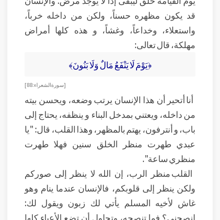
يوم القيامة خلق ليبقى إذاً لا يوجد مرض. والإنسان
قد يكون مظهره حسناً، ولكن من داخله خرباً،
واستعلاء، وخداعاً، وغشاً، و هذه كلها أمراض
مهلكة، قال تعالى:
﴿يَوْمَ لَا يَنْفَعُ مَالٌ وَلَا بَنُونَ﴾
[سورة الشعراء:88]
أنا أتحير أن هذا الإنسان يرتب وضعه، ويحسن بيته
من داخله، ويعتني بمدخل البناء و ينظفه، يحتاج إلى
باب، و أنترفون، يهتم بالمظهر، وهذا القلب، قال: "يا
عبدي طهرت منظر الخلق سنين فهلا طهرت
منظري ساعة".
القلب منظر الرب، إن الله لا ينظر إلى صوركم
ولكن ينظر إلى قلوبكم، فالإنسان عندما ينام وهو
غاش لأخيه المسلم يأتي لك زبون ويقول لك:
انصحني؟ فما تنصحه، وتحاول أن تضع الأعباء كلها