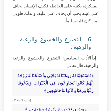
المفكرة، يكتبه على الحائط، فكيف الإنسان يخاف
على عينه يجب أن يخاف على قلبه، و لذلك طوبى
لمن كان قلبه سليماً.
6 ـ التضرع والخشوع والرغبة
والرهبة :
إذاً الأدب السادس: التضرع والخشوع والرغبة
والرهبة، قال تعالى:
﴿فَاسْتَجَبْنَا لَهُ وَوَهَبْنَا لَهُ يَحْيَى وَأَصْلَحْنَا لَهُ زَوْجَهُ
إِنَّهُمْ كَانُوا يُسَارِعُونَ فِي الْخَيْرَاتِ وَيَدْعُونَنَا
رَغَبًا وَرَهَبًا وَكَانُوا لَنَا خَاشِعِينَ ﴾
[سورة الأنبياء:90]
﴿ ادْعُوا رَبَّكُمْ تَضَرُّعاً وَخُفْيَةً إِنَّهُ لَا يُحِبُّ