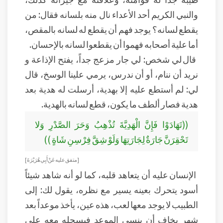
والنبي الكريم أحد الأعداء نال منه بلسانه فقال: من
يقطع لسانه؟ يوجد فهم أن يقطع له لسانه بالمقص،
أما علية أصحابه فهموا أن يقطعوا لسانه بالإحسان.
قال لي شخص: لي جار مزعج جداً، يفتح الإذاعة و
نريد أن ننام، أو أن ندرس، يرمي علينا الوسخ، قال
لي: لم أستطع عليه إلا بهدية، أرسلت له هدية بعد
هدية فصار ألطف ما يكون، قطع لسانه بالهدية.
((تَهَادَوْا فَإِنَّ الْهَدِيَّةَ تُذْهِبُ وَحَرَ الصَّدْرِ وَلا
تَحْقِرَنَّ جَارَةٌ لِجَارَتِهَا وَلَوْ شِقَّ فِرْسِنِ شَاةٍ ))
[متفق عليه عَنْ أَبِي هُرَيْرَةَ]
الإنسان عليه أن يتعاهد قلبه، كما لو أنه شاهد شيئاً
أسود يتحرك بعينه يسير مع نظره، يقول لك: إلى
الطبيب لا يوجد معها لعب، هذه عين، يأخذ موعداً بعد
شهر يخاف أن ينسى الموعد فيسجله معه على