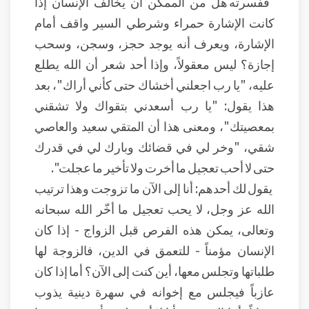
ففسرته هل من الممكن أن يخالف الإنسان إذا
كانت الإشارة حمراء وشرطي السير واقف أمام
الإشارة، ويعرف أنه يوجد حجز، وسجن، وسحب
إجازة؟ ليس معقولاً، وإذا أحد شعر أن الله يطلع
عليه، "يا رب اجعلني أخشاك حتى كأني أراك"، بعد
هذا يقول: "يا رب أسعدني بتقواك ولا تشقني
بمعصيتك"، ومعنى هذا أن المتقي سعيد والعاصي
شقي، "وخر لي في قضائك وبارك لي في قدرك
حتى لا أحب تعجيل ما أخرت ولا تأخير ما عجلت".
يقول لك أحدهم: أنا إلى الآن ما تزوجت وهذا ترتيب
الله عز وجل، لا يحب تعجيل ما أخّر الله سبحانه
وتعالى، يمكن هذه الفرص قبل الزواج - إذا كان
الإنسان مؤمناً - للتعمق في الدين، فالزوجة لها
طلباتها وتجلس معها، أين كنت إلى الآن؟ أما إذا كان
عازباً فيجلس مع إخوانه في سهرة دينية يذوب