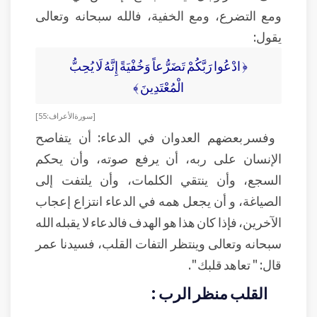
ومع التضرع، ومع الخفية، فالله سبحانه وتعالى
يقول:
﴿ ادْعُوا رَبَّكُمْ تَضَرُّعاً وَخُفْيَةً إِنَّهُ لَا يُحِبُّ
الْمُعْتَدِينَ ﴾
[ سورة الأعراف: 55 ]
وفسر بعضهم العدوان في الدعاء: أن يتفاصح
الإنسان على ربه، أن يرفع صوته، وأن يحكم
السجع، وأن ينتقي الكلمات، وأن يلتفت إلى
الصياغة، و أن يجعل همه في الدعاء انتزاع إعجاب
الآخرين، فإذا كان هذا هو الهدف فالدعاء لا يقبله الله
سبحانه وتعالى وينتظر التفات القلب، فسيدنا عمر
قال: " تعاهد قلبك ".
القلب منظر الرب :