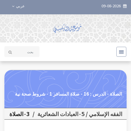
09-08-2026
عربي
الصلاة - الدرس : 16 - صلاة المسافر 1 - شروط صحة نية
الفقه الإسلامي / ٠5العبادات الشعائرية
/
٠3الصلاة