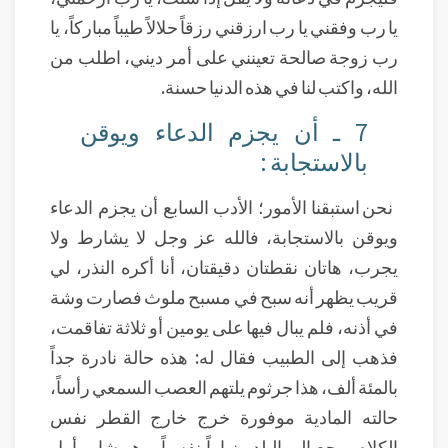
يا رب وفقني يا رب ارزقني رزقاً حلالاً طيباً مباركاً، يا
رب زوجة صالحة تعينني على أمر ديني، اطلب من
الله، واكتب لنا في هذه الدنيا حسنة.
7 ـ أن يجزم الدعاء ويوقن
بالاستجابة :
نحن استبقنا الأمور؛ الأدب السابع أن يجزم الدعاء
ويوقن بالاستجابة، فالله عز وجل لا يشارط ولا
يجرب، هاتان نقطتان دقيقتان، أنا أكره النذر، لي
قريب يظهر أنه سبح في مسبح ملوث فصارت وشة
في أذنه، فلم يبال فيها على يومين أو ثلاثة تفاقمت،
فذهب إلى الطبيب فقال له: هذه حالة نادرة جداً
بالمئة ألف، هذا جرثوم يلتهم العصب السمعي رأساً،
حالته المادية موفورة خرج خارج القطر نفس
الكلام، رجع إلى البلد منهاراً نفسياً، وهو شاب أول