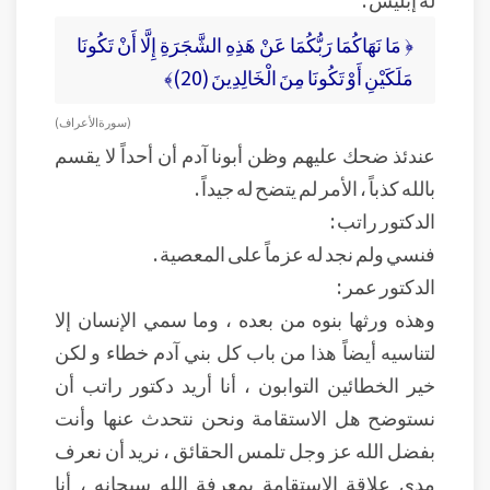
﴿ مَا نَهَاكُمَا رَبُّكُمَا عَنْ هَذِهِ الشَّجَرَةِ إِلَّا أَنْ تَكُونَا
مَلَكَيْنِ أَوْ تَكُونَا مِنَ الْخَالِدِينَ (20)﴾
(سورة الأعراف)
عندئذ ضحك عليهم وظن أبونا آدم أن أحداً لا يقسم
بالله كذباً ، الأمر لم يتضح له جيداً .
الدكتور راتب :
فنسي ولم نجد له عزماً على المعصية .
الدكتور عمر :
وهذه ورثها بنوه من بعده ، وما سمي الإنسان إلا
لتناسيه أيضاً هذا من باب كل بني آدم خطاء و لكن
خير الخطائين التوابون ، أنا أريد دكتور راتب أن
نستوضح هل الاستقامة ونحن نتحدث عنها وأنت
بفضل الله عز وجل تلمس الحقائق ، نريد أن نعرف
مدى علاقة الاستقامة بمعرفة الله سبحانه ، أنا