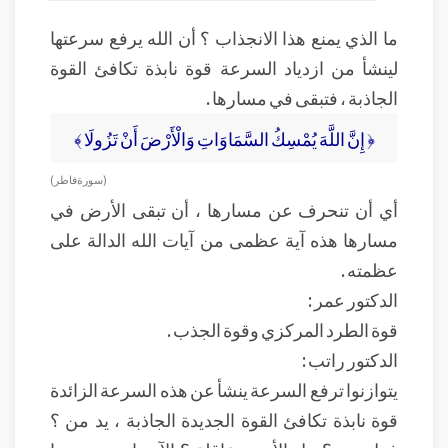
ما الذي يمنع هذا الانجذاب ؟ أن الله يرفع سرعتها
لينشأ من ازدياد السرعة قوة نابذة تكافئ القوة
الجاذبة ، فتبقى في مسارها .
﴿ إِنَّ اللَّهَ يُمْسِكُ السَّمَاوَاتِ وَالْأَرْضَ أَنْ تَزُولَا ﴾
(سورة فاطر)
أي أن تنحرف عن مسارها ، أن تبقى الأرض في
مسارها هذه آية عظمى من آيات الله الدالة على
عظمته .
الدكتور عمر :
قوة الطرد المركزي وقوة الجذب .
الدكتور راتب :
يتوازنوا ترفع السرعة ينشأ عن هذه السرعة الزائدة
قوة نابذة تكافئ القوة الجديدة الجاذبة ، يد من ؟