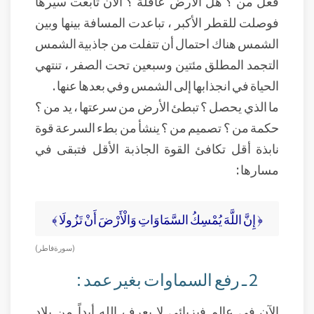
فعل من ؟ هل الأرض عاقلة ؟ الآن تابعت سيرها
فوصلت للقطر الأكبر ، تباعدت المسافة بينها وبين
الشمس هناك احتمال أن تتفلت من جاذبية الشمس
التجمد المطلق مئتين وسبعين تحت الصفر ، تنتهي
الحياة في انجذابها إلى الشمس وفي بعدها عنها .
ما الذي يحصل ؟ تبطئ الأرض من سرعتها ، يد من ؟
حكمة من ؟ تصميم من ؟ ينشأ من بطء السرعة قوة
نابذة أقل تكافئ القوة الجاذبة الأقل فتبقى في
مسارها :
﴿ إِنَّ اللَّهَ يُمْسِكُ السَّمَاوَاتِ وَالْأَرْضَ أَنْ تَزُولَا ﴾
(سورة فاطر)
2 ـ رفع السماوات بغير عمد :
الآن في عالم فيزيائي لا يعرف الله أبداً من بلاد