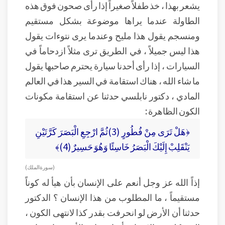
يشعر بهذا ، خذ طفلاً صغيراً إذا رأى صحون فوق هذه
الطاولة عندما يراها موضوعة بشكل مستقيم
ومنسجم يقول هذا مليح وعندما يرى نتوءات يقول
هذا ليس جميلاً ، في الطريق ترى مثلاً ازدحاماً في
السيارات ، إذا رأى أحدنا سيارة يحترم صاحبها يقول
ما شاء الله ، هناك استقامة في السير هذا في العالم
المادي ، دكتور نابلسي حدثنا عن استقامة مكونات
الكون الظاهرة :
﴿هَلْ تَرَى مِنْ فُطُورٍ (3)ثُمَّ ارْجِعِ الْبَصَرَ كَرَّتَيْنِ
يَنْقَلِبْ إِلَيْكَ الْبَصَرُ خَاسِئًا وَهُوَ حَسِيرٌ (4)﴾
( سورة الملك )
إذاً الله عز وجل أنعم على الإنسان بأن هيأ له كوناً
مستقيماً ، ما المطلوب من هذا الإنسان ؟ الدكتور
حدثنا أن الأرض لو انحرفت بقدر كذا لانتهى الكون ،