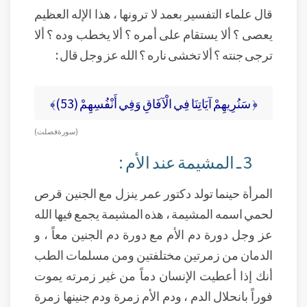
قال علماء التفسير بعمد لا ترونها ، هذا الإله العظيم
يعصى ؟ ألا يستقام على أمره ؟ ألا يخطب وده ؟ ألا
ترجى جنته ؟ ألا تخشى ناره ؟ الله عز وجل قال :
﴿ سَنُرِيهِمْ آيَاتِنَا فِي الْآفَاقِ وَفِي أَنْفُسِهِمْ (53)﴾
( سورة فصلت )
3 ـ المشيمة عند الأم :
المرأة حينما تولد دكتور عمر ينزل مع الجنين قرص
لحمي اسمه المشيمة ، هذه المشيمة يجمع فيها الله
عز وجل دورة دم الأم مع دورة دم الجنين معاً ، و
الدمان من زمرتين مختلفتين ومن مسلمات الطب
أنك إذا أعطيت الإنسان دماً من غير زمرته يموت
فوراً بانحلال الدم ، ودم الأم زمرة ودم جنينها زمرة