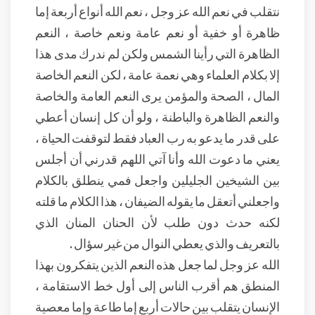
نتقلب في نعم الله عز وجل ، نعم الله أنواع أربعة إما
ظاهرة أو خفية أو نعم عامة ونعم خاصة ، النعم
الظاهرة التي رأينا الشمس ولكن لم ندرك مدى هذا
إلا بكلام العلماء وهي نعمة عامة ، لكن النعم الخاصة
المال ، الصحة والمؤمن يرى النعم العامة والخاصة
والنعم الظاهرة والباطنة ، ولو أن كل إنسان أعطي
على قدر ما يدعو به رب العباد فقط لتوقفت الحياة ،
يعني ما دعوت الله وأنا آتي اللهم قدرني أن أجلس
بين الشيخين الجليلين واجعل فمي ينطلق بالكلام
واجعلني أتعقل ما يقوله الضيفان ، هذا الكلام ما قلته
لكنه حدث دون طلب لأن الحنان المنان الذي
بالتعريف والذي يعطي النوال من غير سؤال .
الله عز وجل لما جعل هذه النعم الذين يتفكرون بهذا
المنطق هم أقرب الناس إلى أول خط الاستقامة ،
الإنسان يتقلب بين حالات أربع إما طاعة وإما معصية