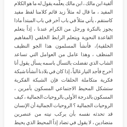
ألفية ابن مالك ، ابن مالك يعلّمه يقول له ما هو الكلام
المفيد ، ما قال له مثلاً زيد قائم كلامنا لفظ مفيد
كاستقم ، يأتي مثلاً في باب آخر في باب المبتدأ ماذا
يجوز بالنكرة ورجل من الكرام عندنا ، إذاً يتعلم
القاعدة النحوية ويتعلم الرابط الخلقي (المفاهيم
الخلقية)، فأنشأ المسلمون هذا الجو النظيف
المنظف ، وهذا عامل من العوامل التي تساعد
الشاب الذي تفضلت بالتسآل باسمه يسأل يقول أنا
أخرج فأجد التيار غالباً ، إذا كان في بلادنا أنشأنا شبكة
فكرية متكاملة الحلقات فإن الشبكة الفكرية
ستشكل المحيط الاجتماعي المسكون بأمرين ،
المسكون بالدرجة الأولى بالروحيات الجمالية ، كيف
الروحيات الجمالية ؟ الروحيات الجمالية أن الإنسان
قد تحدثه نفسه بأن يركب نيته من عنصرين
متضادين ، لا يقول في تضاد إذاً المحيط الذي يحيط