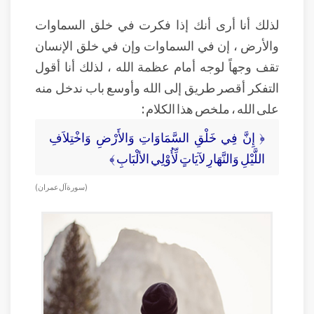
لذلك أنا أرى أنك إذا فكرت في خلق السماوات
والأرض ، إن في السماوات وإن في خلق الإنسان
تقف وجهاً لوجه أمام عظمة الله ، لذلك أنا أقول
التفكر أقصر طريق إلى الله وأوسع باب ندخل منه
على الله ، ملخص هذا الكلام :
﴿ إِنَّ فِي خَلْقِ السَّمَاوَاتِ وَالأَرْضِ وَاخْتِلاَفِ
اللَّيْلِ وَالنَّهَارِ لآيَاتٍ لِّأُوْلِي الألْبَابِ ﴾
( سورة آل عمران )