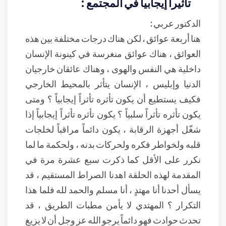
تأثيراً إيجابياً في المجتمع :
الدكتور عربي :
هنا أربعة عوائق ، لكن هناك درجات مختلفة بين هذه
العوائق ، هناك عوائق منغرسة في كينونة الإنسان
داخلية هي النفس والهوى ، وهناك عائقان خارجيان
الدنيا وإبليس ، الإنسان يتأثر بالمحيط الخارجي
فكيف يستطيع أن يكون تأثره تأثراً إيجابياً ؟ ومتى
يكون تأثره تأثراً سلبياً ؟ يكون تأثره تأثراً إيجابياً إذا
شغّل أجهزة الرقابة ، يكون دائماً مراقباً لخلجات
قلبه ولخواطر فكره ولحركات بدنه ، ولحكمة ما لما
نكرر على الأقل كما ذكرت سبع عشرة مرة في
المقدمة لهذه الحلقة اهدنا الصراط المستقيم ، قد
يسأل أحدنا أنا مهتدٍ ، أنا مسلم والحمد لله فلما هذا
التكرار ؟ المهتدي لا يأمن مطبات الطريق ، قد
تحدث حوادث فهو دائماً يرجو الله عز وجل أن لا يزيغ