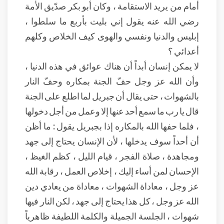
أمام من يريد الاستقامة ، وكان أبو بكر صدّيق الأمة
رضي الله عنه يقول إني بليت بأربع ما سلطوا ،
إبليس والدنيا ونفسي والهوى كيف الخلاص وكلهم
أعدائي ؟
لا يمكن إنسان أبداً أن هناك عوائق في هذه الدنيا ،
وأن الله عز وجل حفّ الجنة بمكاره وحفّ النار
بالشهوات ، حتى يقال أن جبريل لما اطلع على الجنة
قال يا رب ما سمع أحد عنها إلا وعمل من أجل دخولها
، فلما حفها الله بالمكاره إذا بجبريل يقول : ما أظن
أن أحداً سوف يدخلها ، لأن الإنسان يحتاج إلى جهد
ومجاهدة ، صلاة الفجر ، قيام الليل ، كظم الغيظ ،
الإحسان لمن أساء إليك ، إخلاص العمل ، رقابة الله
عز وجل ، معاداة الشهوات ، معاداة من يعادي دين
الله عز وجل ، كل هذا يحتاج إلى جهد ، لكن النار فيها
شهوات ، الجلسة الجميلة والكلمة اللطيفة ظاهرياً