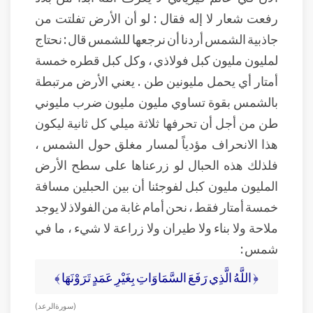
رفعت شعار لا إله فقال : لو أن الأرض تفلتت من
جاذبية الشمس أردنا أن نرجعها للشمس قال : نحتاج
لمليون مليون كبل فولاذي ، وكل كبل قطره خمسة
أمتار أي يحمل مليونين طن . يعني الأرض مرتبطة
بالشمس بقوة تساوي مليون مليون ضرب مليوني
طن من أجل أن تحرفها ثلاثة ميلي كل ثانية ليكون
هذا الانحراف مؤدياً لمسار مغلق حول الشمس ،
فلذلك هذه الحبال لو زرعناها على سطح الأرض
المليون مليون كبل لفوجئنا أن بين الحبلين مسافة
خمسة أمتار فقط ، نحن أمام غابة من الفولاذ لا يوجد
ملاحة ولا بناء ولا طيران ولا زراعة لا شيء ، ما في
شمس :
﴿ اللَّهُ الَّذِي رَفَعَ السَّمَاوَاتِ بِغَيْرِ عَمَدٍ تَرَوْنَهَا ﴾
(سورة الرعد)