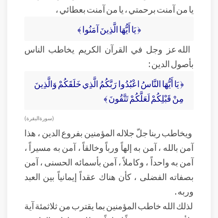
يا من آمنت برحمتي ، يا من آمنت بعطائي ،
﴿ يَا أَيُّهَا الَّذِينَ آمَنُوا ﴾
الله عز وجل في القرآن الكريم يخاطب الناس
بأصول الدين :
﴿ يَا أَيُّهَا النَّاسُ اعْبُدُوا رَبَّكُمُ الَّذِي خَلَقَكُمْ وَالَّذِينَ
مِنْ قَبْلِكُمْ لَعَلَّكُمْ تَتَّقُونَ ﴾
( سورة البقرة )
ويخاطب ربنا جلّ جلاله المؤمنين بفروع الدين ، هذا
آمن بالله ، آمن به إلهاً ورباً وخالقاً ، آمن به مسيراً ،
آمن به واحداً ، وكاملاً ، آمن بأسمائه الحسنى ، آمن
بصفاته الفضلى ، كأن هناك عقداً إيمانياً بين العبد
وربه .
لذلك الله خاطب المؤمنين بما يقترب من ثلاثمئة آية