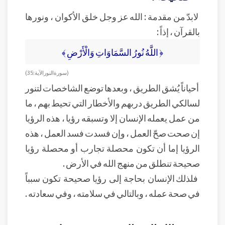
لابدّ من مقدمة : الله عز وجل خلق الأكوان ، ونورها
بالقرآن ، إذاً :
﴿ اللَّهُ نُورُ السَّمَاوَاتِ وَالْأَرْضِ ﴾
( سورة النور الآية : 35 )
أحياناً يُشق الطريق ، وبعدها توضع الشاخصات لتنور
لسالكي الطريق دربهم والأخطار التي تحيط بهم ، ما
من عمل يعمله الإنسان إلا وتسبقه رؤيا ، هذه الرؤيا
إن صحت صحّ العمل ، وإن فسدت فسد العمل ، هذه
الرؤيا إما أن تكون محصلة تجارب أو محصلة رؤيا
صحيحة تنطلق من منهج الله في الأرض .
فلذلك الإنسان بحاجة إلى رؤيا صحيحة تكون سبباً
في صحة عمله ، وبالتالي في سلامته ، وفي سعادته .