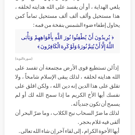
يلغي الهداية ، أو أن يفسد على الله هدايته لخلقه ،
هذا مستحيل وألف ألف ألف مستحيل تماماً كمن
يحاول إطفاء ضوء الشمس بنفخة من فمه :
﴿ يُرِيدُونَ أَنْ يُطْفِئُوا نُورَ اللَّهِ بِأَفْوَاهِهِمْ وَيَأْبَى
اللَّهُ إِلَّا أَنْ يُتِمَّ نُورَهُ وَلَوْ كَرِهَ الْكَافِرُونَ ﴾
( سورة التوبة )
إذاً لن تستطيع قوى الأرض مجتمعة أن تفسد على
الله هدايته لخلقه ، لذلك يبقى الإسلام شامخاً ، ولا
تقلق على هذا الدين إنه دين الله ، ولكن اقلق على
نفسك أيها الأخ الكريم ما إذا سمح الله لك أو لم
يسمح أن تكون جندياً له .
لذلك ما ضرّ السحاب نبح الكلاب ، وما ضرّ البحر أن
ألقى فيه غلام بحجر .
أيها الأخوة الكرام ، إلى لقاء آخر إن شاء الله تعالى .