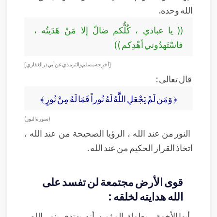
الله وحده.
(( يا عبادي ، كُلُّكم ضالّ إلا مَنْ هَدَيتُه ،
فاسْتَهدُوني أهْدِكم ))
[أخرجه مسلم والترمذي عن أبي ذر الغفاري ]
قال تعالى :
﴿ وَمَن لَمْ يَجْعَلِ اللَّهُ لَهُ نُوراً فَمَا لَهُ مِنْ نُورٍ ﴾
( سورة النور )
النور من عند الله ، الرؤيا الصحيحة من عند الله ،
اتخاذ القرار الحكيم من عند الله .
قوى الأرض مجتمعة لن تفسد على
الله هدايته لخلقه :
أيها الأخوة ، بطولة المؤمن أنه يهتدي بنور الله ،