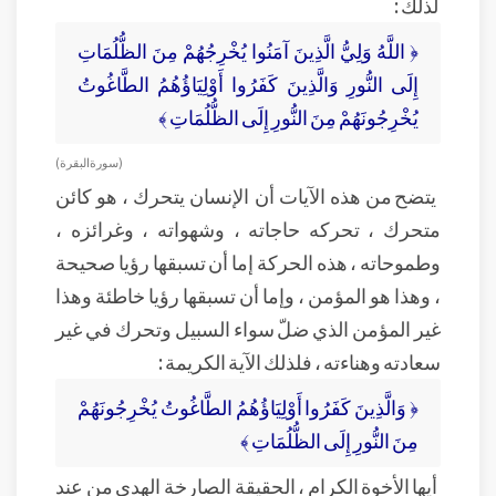
لذلك :
﴿ اللَّهُ وَلِيُّ الَّذِينَ آمَنُوا يُخْرِجُهُمْ مِنَ الظُّلُمَاتِ
إِلَى النُّورِ وَالَّذِينَ كَفَرُوا أَوْلِيَاؤُهُمُ الطَّاغُوتُ
يُخْرِجُونَهُمْ مِنَ النُّورِ إِلَى الظُّلُمَاتِ ﴾
( سورة البقرة )
يتضح من هذه الآيات أن الإنسان يتحرك ، هو كائن
متحرك ، تحركه حاجاته ، وشهواته ، وغرائزه ،
وطموحاته ، هذه الحركة إما أن تسبقها رؤيا صحيحة
، وهذا هو المؤمن ، وإما أن تسبقها رؤيا خاطئة وهذا
غير المؤمن الذي ضلّ سواء السبيل وتحرك في غير
سعادته وهناءته ، فلذلك الآية الكريمة :
﴿ وَالَّذِينَ كَفَرُوا أَوْلِيَاؤُهُمُ الطَّاغُوتُ يُخْرِجُونَهُمْ
مِنَ النُّورِ إِلَى الظُّلُمَاتِ ﴾
أيها الأخوة الكرام ، الحقيقة الصارخة الهدى من عند