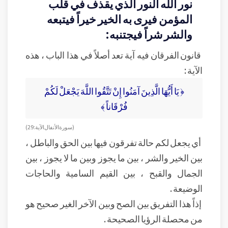
نور الله النور الذي يقذف في قلب
المؤمن فيرى به الخير خيراً فيتبعه
والشر شراً فيجتنبه:
قانون الفرقان فيه آية تعد أصلاً في هذا الباب ، هذه
الآية :
﴿ يَا أَيُّهَا الَّذِينَ آمَنُوا إِنْ تَتَّقُوا اللَّهَ يَجْعَلْ لَكُمْ
فُرْقَاناً ﴾
( سورة الأنفال الآية : 29 )
أي يجعل لكم حالة تفرقون فيها بين الحق والباطل ،
بين الخير والشر ، بين ما يجوز وبين ما لا يجوز ، بين
الجمال والقبح ، بين القيم السامية والحاجات
الوضيعة .
إذاً هذا التفريق بين الصح وبين الآخر الغير صحيح هو
من محصلة الرؤيا الصحيحة .