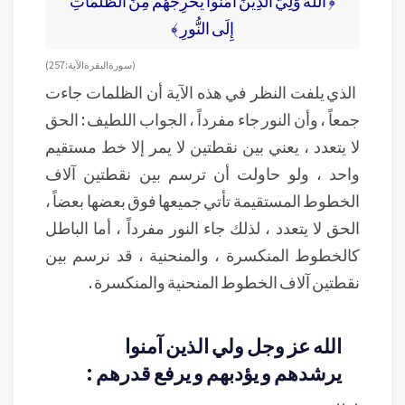
﴿ اللَّهُ وَلِيُّ الَّذِينَ آمَنُوا يُخْرِجُهُمْ مِنَ الظُّلُمَاتِ
إِلَى النُّورِ ﴾
( سورة البقرة الآية : 257 )
الذي يلفت النظر في هذه الآية أن الظلمات جاءت
جمعاً ، وأن النور جاء مفرداً ، الجواب اللطيف : الحق
لا يتعدد ، يعني بين نقطتين لا يمر إلا خط مستقيم
واحد ، ولو حاولت أن ترسم بين نقطتين آلاف
الخطوط المستقيمة تأتي جميعها فوق بعضها بعضاً ،
الحق لا يتعدد ، لذلك جاء النور مفرداً ، أما الباطل
كالخطوط المنكسرة ، والمنحنية ، قد نرسم بين
نقطتين آلاف الخطوط المنحنية والمنكسرة .
الله عز وجل ولي الذين آمنوا
يرشدهم و يؤدبهم و يرفع قدرهم :