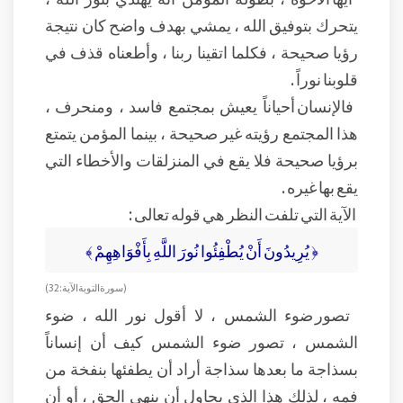
يتحرك بتوفيق الله ، يمشي بهدف واضح كان نتيجة
رؤيا صحيحة ، فكلما اتقينا ربنا ، وأطعناه قذف في
قلوبنا نوراً .
فالإنسان أحياناً يعيش بمجتمع فاسد ، ومنحرف ،
هذا المجتمع رؤيته غير صحيحة ، بينما المؤمن يتمتع
برؤيا صحيحة فلا يقع في المنزلقات والأخطاء التي
يقع بها غيره .
الآية التي تلفت النظر هي قوله تعالى :
﴿ يُرِيدُونَ أَنْ يُطْفِئُوا نُورَ اللَّهِ بِأَفْوَاهِهِمْ ﴾
( سورة التوبة الآية : 32 )
تصور ضوء الشمس ، لا أقول نور الله ، ضوء
الشمس ، تصور ضوء الشمس كيف أن إنساناً
بسذاجة ما بعدها سذاجة أراد أن يطفئها بنفخة من
فمه ، لذلك هذا الذي يحاول أن ينهي الحق ، أو أن