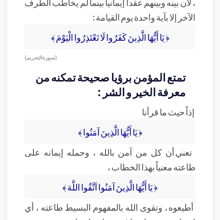
، لأن بينه وبينهم عقداً إيمانياً بينما لم يخاطب الطرف
الآخر إلا بآية واحدة يوم القيامة :
﴿ يَا أَيُّهَا الَّذِينَ كَفَرُوا لَا تَعْتَذِرُوا الْيَوْمَ ﴾
( سورة التحريم )
تمتع المؤمن برؤيا صحيحة تمكنه من
معرفة الخير و الشر :
إذاً حيث ما قرأنا
﴿ يَا أَيُّهَا الَّذِينَ آمَنُوا ﴾
تعني أن كل من آمن بالله ، وحمله إيمانه على
طاعته معنياً بهذا الخطاب ،
﴿ يَا أَيُّهَا الَّذِينَ آمَنُوا اَتَّقُوا اللَّهَ ﴾
أطيعوه ، وتقوى الله بالمفهوم البسيط طاعته ، أي