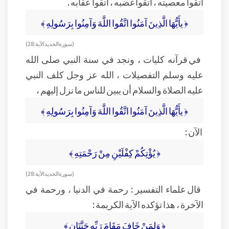
اتقوا معصيته ، اتقوا غضبه ، اتقوا عقابه .
﴿ يأَيُّهَا الَّذِينَ آمَنُوا اتَّقُوا اللَّهَ وَآمِنُوا بِرَسُولِهِ ﴾
( سورة الحديد الآية : 28 )
في قرآنه كليات ، ونجد في سنة النبي صلى الله
عليه وسلم التفصيلات ، الله عز وجل كلف النبي
عليه الصلاة والسلام أن يبين للناس ما نزل إليهم ،
﴿ يأَيُّهَا الَّذِينَ آمَنُوا اتَّقُوا اللَّهَ وَآمِنُوا بِرَسُولِهِ ﴾
الآن :
﴿ يُؤْتِكُمْ كِفْلَيْنِ مِنْ رَحْمَتِهِ ﴾
( سورة الحديد الآية : 28 )
قال علماء التفسير : رحمة في الدنيا ، ورحمة في
الآخرة ، هذا تؤكده الآية الكريمة :
﴿ وَلِمَنْ خَافَ مَقَامَ رَبِّهِ جَنَّتَانِ ﴾