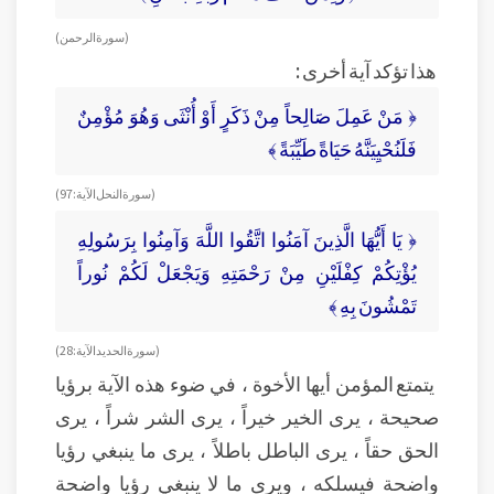
( سورة الرحمن )
هذا تؤكد آية أخرى :
﴿ مَنْ عَمِلَ صَالِحاً مِنْ ذَكَرٍ أَوْ أُنْثَى وَهُوَ مُؤْمِنٌ
فَلَنُحْيِيَنَّهُ حَيَاةً طَيِّبَةً ﴾
( سورة النحل الآية : 97)
﴿ يَا أَيُّهَا الَّذِينَ آمَنُوا اتَّقُوا اللَّهَ وَآمِنُوا بِرَسُولِهِ
يُؤْتِكُمْ كِفْلَيْنِ مِنْ رَحْمَتِهِ وَيَجْعَلْ لَكُمْ نُوراً
تَمْشُونَ بِهِ ﴾
( سورة الحديد الآية : 28 )
يتمتع المؤمن أيها الأخوة ، في ضوء هذه الآية برؤيا
صحيحة ، يرى الخير خيراً ، يرى الشر شراً ، يرى
الحق حقاً ، يرى الباطل باطلاً ، يرى ما ينبغي رؤيا
واضحة فيسلكه ، ويرى ما لا ينبغي رؤيا واضحة