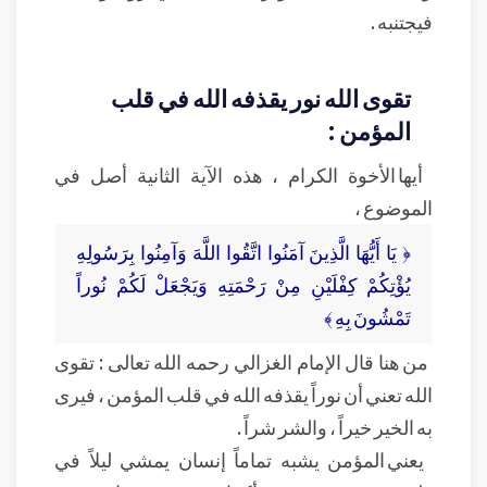
فيجتنبه .
تقوى الله نور يقذفه الله في قلب
المؤمن :
أيها الأخوة الكرام ، هذه الآية الثانية أصل في
الموضوع ،
﴿ يَا أَيُّهَا الَّذِينَ آمَنُوا اتَّقُوا اللَّهَ وَآمِنُوا بِرَسُولِهِ
يُؤْتِكُمْ كِفْلَيْنِ مِنْ رَحْمَتِهِ وَيَجْعَلْ لَكُمْ نُوراً
تَمْشُونَ بِهِ ﴾
من هنا قال الإمام الغزالي رحمه الله تعالى : تقوى
الله تعني أن نوراً يقذفه الله في قلب المؤمن ، فيرى
به الخير خيراً ، والشر شراً .
يعني المؤمن يشبه تماماً إنسان يمشي ليلاً في