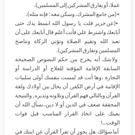
عملا، أو يفارق المشركين إلى المسلمين).
• (من جامع المشرك، وسكن معه ؛ فإنه مثله).
•(عن جرير قلت يا رسول الله ابسط يدك حتى
أبايعك واشترط علي فأنت أعلم قال أبايعك على أن
تعبد الله وتقيم الصلاة وتؤتي الزكاة وتناصح
المسلمين وتفارق المشركين).
ولا شك أنه يخرج من حكم النصوص الصحيحة
السابقة الإقامة المؤقتة للعلاج أو الدراسة أو
التجارة ،وها أنت قد لمست بنفسك أولى سلبيات
الإقامة في أرض الكفر, أن يحال بين أولادك ولغة
القرآن وبالتالي فهم القرآن وتلاوته وتدبره , والنتيجة
المحققة ضعف في الدين أو لا دين..نسأل الله أن
يعينك على اتخاذ القرار المناسب قبل فوات
الوقت...!
أما سؤالك هل يجوز أن تقرأ القرآن عن ابنتك في