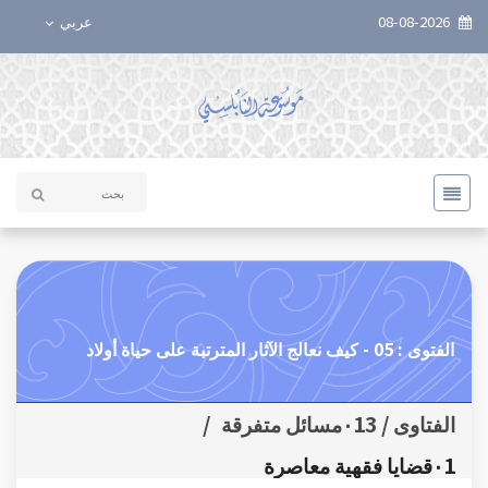
08-08-2026
عربي
الفتوى : 05 - كيف نعالج الآثار المترتبة على حياة أولاد
الفتاوى / ٠13مسائل متفرقة
/
٠1قضايا فقهية معاصرة