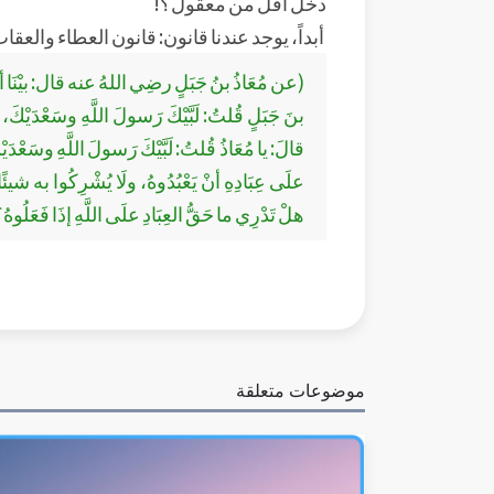
دخل أقل من معقول؟!
أبداً، يوجد عندنا قانون: قانون العطاء والعقاب
(عن مُعَاذُ بنُ جَبَلٍ رضِي اللهُ عنه قال: بيْنَا أنَا ر
بنَ جَبَلٍ قُلتُ: لَبَّيْكَ رَسولَ اللَّهِ وسَعْدَيْكَ، ثُ
قالَ: يا مُعَاذُ قُلتُ: لَبَّيْكَ رَسولَ اللَّهِ وسَعْدَي
علَى عِبَادِهِ أنْ يَعْبُدُوهُ، ولَا يُشْرِكُوا به شيئًا،
هلْ تَدْرِي ما حَقُّ العِبَادِ علَى اللَّهِ إذَا فَعَلُوهُ؟
موضوعات متعلقة