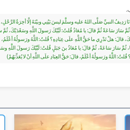
.
َدِيفُ النبيِّ صَلَّى اللهُ عليه وسلَّمَ ليسَ بَيْنِي وبيْنَهُ إلَّا أخِرَةُ الرَّحْلِ، ف
مَّ سَارَ سَاعَةً ثُمَّ قالَ: يا مُعَاذُ قُلتُ: لَبَّيْكَ رَسولَ اللَّهِ وسَعْدَيْكَ، ثُمَّ سَ
ْكَ، قالَ: هلْ تَدْرِي ما حَقُّ اللَّهِ علَى عِبَادِهِ؟ قُلتُ: اللَّهُ ورَسولُهُ أعْلَمُ، قا
 ثُمَّ سَارَ سَاعَةً، ثُمَّ قالَ: يا مُعَاذُ بنَ جَبَلٍ قُلتُ: لَبَّيْكَ رَسولَ اللَّهِ وسَ
 قُلتُ: اللَّهُ ورَسولُهُ أعْلَمُ، قالَ: حَقُّ العِبَادِ علَى اللَّهِ أنْ لا يُعَذِّبَهُمْ)