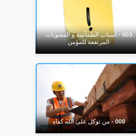
003 - أسباب الطمأنينة و المعنويات
المرتفعة للمؤمن
008 - من توكل على الله كفاه