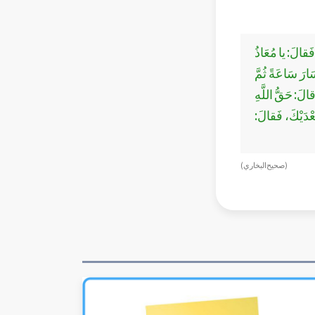
َقالَ: يا مُعَاذُ
ارَ سَاعَةً ثُمَّ
لَ: حَقُّ اللَّهِ
عْدَيْكَ، فَقالَ:
(صحيح البخاري)