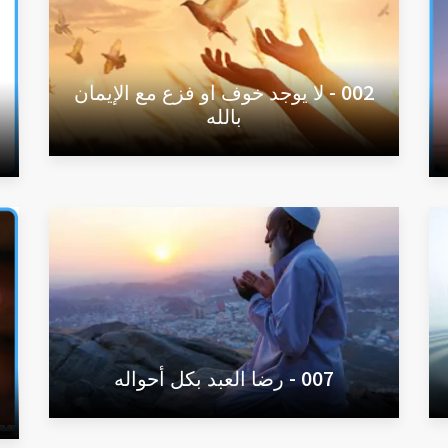
002 - لا يوجد خوف او فزع مع الإيمان
بالله
007 - رضا العبد بكل أحواله