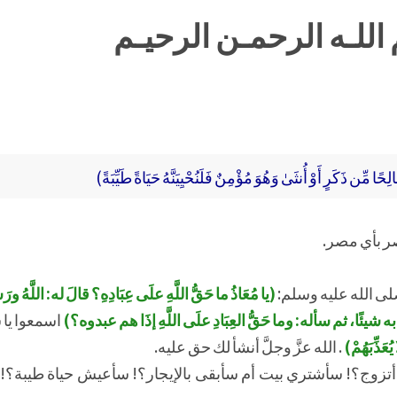
اللـه الرحمـن الرحيـم
ا مِّن ذَكَرٍ أَوْ أُنثَىٰ وَهُوَ مُؤْمِنٌ فَلَنُحْيِيَنَّهُ حَيَاةً طَيِّبَةً)
ي عصر بأي مصر.
صلى الله عليه وسلم:
(يا مُعَاذُ ما حَقُّ اللَّهِ علَى عِبَادِهِ؟ قالَ له: اللَّهُ ور
رِكُوا به شيئًا، ثم سأله: وما حَقُّ العِبَادِ علَى اللَّهِ إذَا هم عبدوه؟)
اسمعوا يا 
عَذِّبَهُمْ)
. الله عزَّ وجلَّ أنشأ لك حق عليه.
لن أتزوج؟! سأشتري بيت أم سأبقى بالإيجار؟! سأعيش حياة طيبة؟