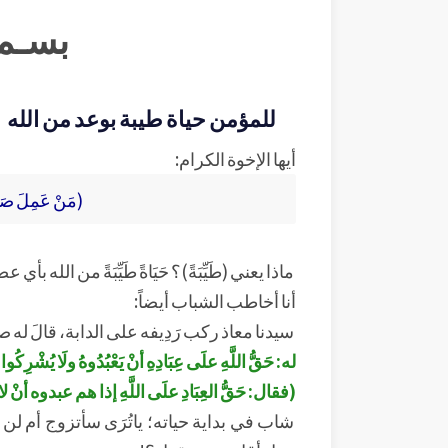
بسـم 
للمؤمن حياة طيبة بوعد من الله
أيها الإخوة الكرام:
(مَنْ عَمِلَ صَالِحً
ماذا يعني (طَيِّبَةً)؟ حَيَاةً طَيِّبَةً من الله بأ
أنا أخاطب الشباب أيضاً:
سيدنا معاذ ركب رَدِيفه على الدابة، قالَ له 
له: حَقُّ اللَّهِ علَى عِبَادِهِ أنْ يَعْبُدُوهُ ولَا يُشْ
(فقال: حَقُّ العِبَادِ علَى اللَّهِ إذا هم عبدوه أنْ لا يُ
شاب في بداية حياته؛ ياتُرَى سأتزوج أم 