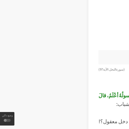
(سورة النحل: الآية 97)
َسولُهُ أعْلَمُ، قالَ
شباب:
وضع داكن
! دخل معقول؟!