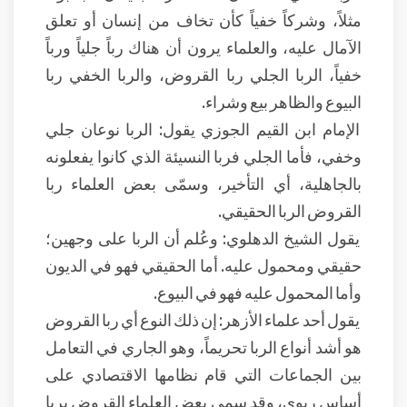
مثلاً، وشركاً خفياً كأن تخاف من إنسان أو تعلق
الآمال عليه، والعلماء يرون أن هناك رباً جلياً ورباً
خفياً، الربا الجلي ربا القروض، والربا الخفي ربا
البيوع والظاهر بيع وشراء.
الإمام ابن القيم الجوزي يقول: الربا نوعان جلي
وخفي، فأما الجلي فربا النسيئة الذي كانوا يفعلونه
بالجاهلية، أي التأخير، وسمّى بعض العلماء ربا
القروض الربا الحقيقي.
يقول الشيخ الدهلوي: وعُلم أن الربا على وجهين؛
حقيقي ومحمول عليه. أما الحقيقي فهو في الديون
وأما المحمول عليه فهو في البيوع.
يقول أحد علماء الأزهر: إن ذلك النوع أي ربا القروض
هو أشد أنواع الربا تحريماً، وهو الجاري في التعامل
بين الجماعات التي قام نظامها الاقتصادي على
أساس ربوي، وقد سمى بعض العلماء القروض بربا