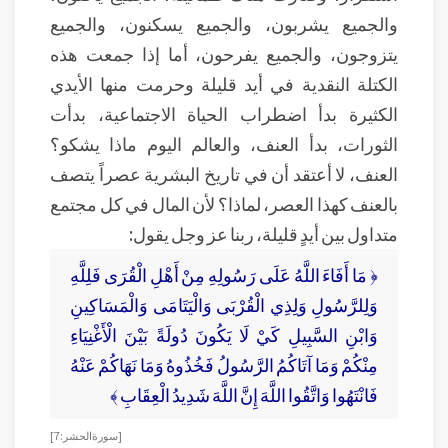
والجميع يشربون، والجميع يسكنون، والجميع
يتزوجون، والجميع يفرحون، أما إذا جمعت هذه
الكتلة النقدية في أيد قليلة وحرمت منها الأيدي
الكثيرة بدأ اضطراب الحياة الاجتماعية، بدأت
الثورات، بدأ العنف، والعالم اليوم ماذا يشكو؟
العنف، لا أعتقد أن في تاريخ البشرية عصراً يتصف
بالعنف كهذا العصر، لماذا؟ لأن المال في كل مجتمع
متداول بين أيدٍ قليلة، ربنا عز وجل يقول:
﴿ مَا أَفَاءَ اللَّهُ عَلَى رَسُولِهِ مِنْ أَهْلِ الْقُرَى فَلِلَّهِ
وَلِلرَّسُولِ وَلِذِي الْقُرْبَى وَالْيَتَامَى وَالْمَسَاكِينِ
وَابْنِ السَّبِيلِ كَيْ لَا يَكُونَ دُولَةً بَيْنَ الْأَغْنِيَاءِ
مِنْكُمْ وَمَا آتَاكُمُ الرَّسُولُ فَخُذُوهُ وَمَا نَهَاكُمْ عَنْهُ
فَانْتَهُوا وَاتَّقُوا اللَّهَ إِنَّ اللَّهَ شَدِيدُ الْعِقَابِ ﴾
[ سورة الحشر: 7 ]