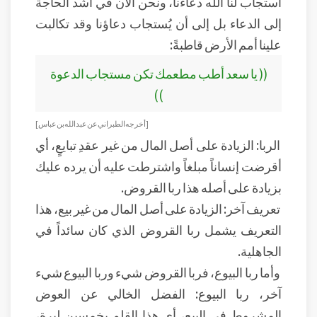
استجاب لنا الله دعاءنا، ونحن الآن في أشد الحاجة
إلى الدعاء بل إلى أن يُستجاب دعاؤنا وقد تكالبت
علينا أمم الأرض قاطبةً:
(( يا سعد أطب مطعمك تكن مستجاب الدعوة
))
[أخرجه الطبراني عن عبد الله بن عباس ]
الربا: الزيادة على أصل المال من غير عقدِ تبايعٍ، أي
أقرضت إنساناً مبلغاً واشترطت عليه أن يرده عليك
بزيادة على أصله هذا ربا القروض.
تعريف آخر: الزيادة على أصل المال من غير بيع، هذا
التعريف يشمل ربا القروض الذي كان سائداً في
الجاهلية.
وأما ربا البيوع، فربا القروض شيء وربا البيوع شيء
آخر، ربا البيوع: الفضل الخالي عن العوض
المشروط في البيع، أي هذا القلم بخمسين ليرة،