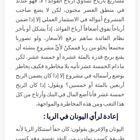
مشاريع بأرباح تساوي أرباح الفوائد؟ لا. فهو عندئذ
في منطق العصر مجنون، لكن لا يضع صاحب
المشروع أمواله في الاستثمار العملي إلا إذا ضمن
أرباحاً تفوق أضعافاً أرباحَ الفوائد، إذاً بشكل أو بآخر
نظام الفائدة ساهم برفع الأسعار، ولو تصورنا
مجتمعاً يخلو من ربا فممكنٌ لأيِّ مشروعٍ ينشئه أن
يقنع بربح قدره بالمئة عشرة أو خمسة عشر، لكن
ما دام الخمسة عشر تأتيه بلا مخاطرة فكيف يخاطر
بوضع رأسماله في مشروع إلا إذا كان يضمن الربح
أربعين بالمئة أو خمسين؟ ويقول: إذا كان الربح
خمسة عشر فأنا أضع المال في البنك وأرتاح من كل
هذا التعب ومن هذه المخاطرة والمواجهة.
إعادة لرأي اليونان في الربا :
اليونان والإغريق يقولون: كان حقاً استنكار الربا لأنه
طريقة كسب تولدت من النقد نفسه وهو كسب