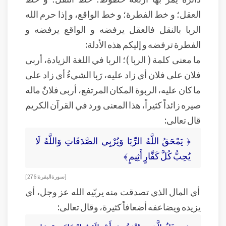
العقل؛ و خط الفطرة؛ و خط الواقع، و إذا حرم الله
الربا بالنقل فالعقل يرفضه و الواقع يرفضه و
الفطرة ترفضه و إليكم هذه الأدلة:
ما معنى كلمة ( الربا )؛ الربا في اللغة الزيادة، أربى
فلان على فلان أي زاد عليه، رَبا الشيءُ أي زاد على
ما كان عليه، الربوة المكان المرتفع، أربى فلانٌ ماله
صيره زائداً كثيراً، هذا المعنى ورد في القرآن الكريم
قال تعالى:
﴿ يَمْحَقُ اللَّهُ الرِّبَا وَيُرْبِي الصَّدَقَاتِ وَاللَّهُ لَا
يُحِبُّ كُلَّ كَفَّارٍ أَثِيمٍ ﴾
[ سورة البقرة : 276 ]
أي المال الذي تصدقت منه يربّيه الله عز وجل، أي
يزيده ويضاعفه أضعافاً كثيرة، وقال تعالى: