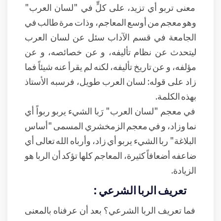
معنى تربو أي تزيد، على كلٍّ في "لسان العرب"
وهو معجم من أوسع المعاجم، وذات مرة طالب في
الجامعة في قسم الآداب سئل عن لسان العرب
ليتحدث عن نظام تأليفه، و عن خصائصه، و عن
مؤلفه، و عن تاريخ تأليفه، لكنه لم يقرأ عنه شيئاً فما
زاد على قوله: لسان العرب طويل، فرسبه الأستاذ
بهذه الكلمة.
في معجم "لسان العرب" رَبا الشيء يربو ربواً أي
نما وزاد، و في معجم الزمخشري المسمى "أساس
البلاغة" ربا الشيء يربو أي زاد، وأرباه الله تعالى أي
ضاعفه أضعافاً كثيرة، المعاجم كلها تؤكد أن الربا هو
الزيادة.
تعريف الربا الشرعي :
فما تعريف الربا الشرعي؟ بعد أن عرفناه بالمعنى