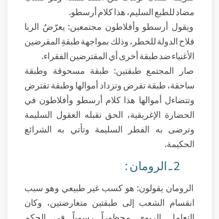
مضاد للطبع السليم، هذا كلام أرسطو.
ويقول أرسطو وأفلاطون مجتمعين: يعرّضُ الربا
فلاح الدولة للخطر، وذلك بمواجهة طبقةِ المقرضين
الأغنياء ضد طبقة أخرى أي المقترضين الفقراء.
صار المجتمع طبقتين: طبقة مسحوقة وطبقة
ساحقة، طبقة تقرض وتزداد أموالها وطبقة تقترض
وتتضاءل أموالها هذا كلام أرسطو وأفلاطون في
الحضارة الإغريقية، الحق تقبله العقول السليمة
وترضى به الفطر السليمة وتأتي به الشرائع
الحكيمة.
2 ـ الرومان :
الرومان يقولون: هو كسب غير طبيعي وهو سبب
انقسام الشعب إلى طبقتين متعارضتين، وكان
التعامل الربوي محظوراً رسمياً في الحكم