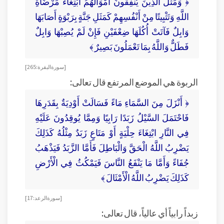
﴿ وَمَثَلُ الَّذِينَ يُنْفِقُونَ أَمْوَالَهُمُ ابْتِغَاءَ مَرْضَاةِ
اللَّهِ وَتَثْبِيتًا مِنْ أَنْفُسِهِمْ كَمَثَلِ جَنَّةٍ بِرَبْوَةٍ أَصَابَهَا
وَابِلٌ فَآتَتْ أُكُلَهَا ضِعْفَيْنِ فَإِنْ لَمْ يُصِبْهَا وَابِلٌ
فَطَلٌّ وَاللَّهُ بِمَا تَعْمَلُونَ بَصِيرٌ ﴾
[ سورة البقرة : 265 ]
الربوة هي الموضع المرتفع قال تعالى:
﴿ أَنْزَلَ مِنَ السَّمَاءِ مَاءً فَسَالَتْ أَوْدِيَةٌ بِقَدَرِهَا
فَاحْتَمَلَ السَّيْلُ زَبَدًا رَابِيًا وَمِمَّا يُوقِدُونَ عَلَيْهِ
فِي النَّارِ ابْتِغَاءَ حِلْيَةٍ أَوْ مَتَاعٍ زَبَدٌ مِثْلُهُ كَذَلِكَ
يَضْرِبُ اللَّهُ الْحَقَّ وَالْبَاطِلَ فَأَمَّا الزَّبَدُ فَيَذْهَبُ
جُفَاءً وَأَمَّا مَا يَنْفَعُ النَّاسَ فَيَمْكُثُ فِي الْأَرْضِ
كَذَلِكَ يَضْرِبُ اللَّهُ الْأَمْثَالَ ﴾
[ سورة الرعد: 17 ]
زبداً رابياً أي عالياً، قال تعالى: