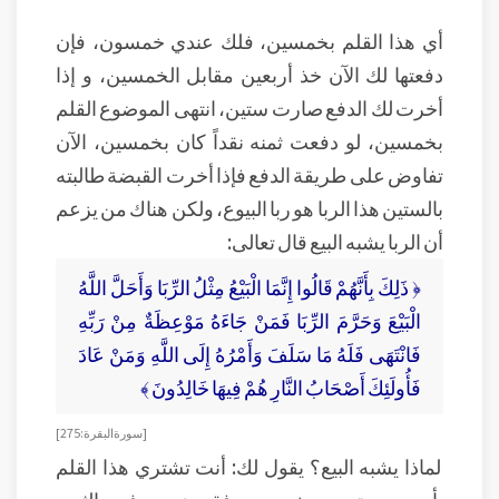
أي هذا القلم بخمسين، فلك عندي خمسون، فإن
دفعتها لك الآن خذ أربعين مقابل الخمسين، و إذا
أخرت لك الدفع صارت ستين، انتهى الموضوع القلم
بخمسين، لو دفعت ثمنه نقداً كان بخمسين، الآن
تفاوض على طريقة الدفع فإذا أخرت القبضة طالبته
بالستين هذا الربا هو ربا البيوع، ولكن هناك من يزعم
أن الربا يشبه البيع قال تعالى:
﴿ ذَلِكَ بِأَنَّهُمْ قَالُوا إِنَّمَا الْبَيْعُ مِثْلُ الرِّبَا وَأَحَلَّ اللَّهُ
الْبَيْعَ وَحَرَّمَ الرِّبَا فَمَنْ جَاءَهُ مَوْعِظَةٌ مِنْ رَبِّهِ
فَانْتَهَى فَلَهُ مَا سَلَفَ وَأَمْرُهُ إِلَى اللَّهِ وَمَنْ عَادَ
فَأُولَئِكَ أَصْحَابُ النَّارِ هُمْ فِيهَا خَالِدُونَ ﴾
[ سورة البقرة: 275 ]
لماذا يشبه البيع؟ يقول لك: أنت تشتري هذا القلم
بأربعين وتبيعه بخمسين فقد زدت في الثمن