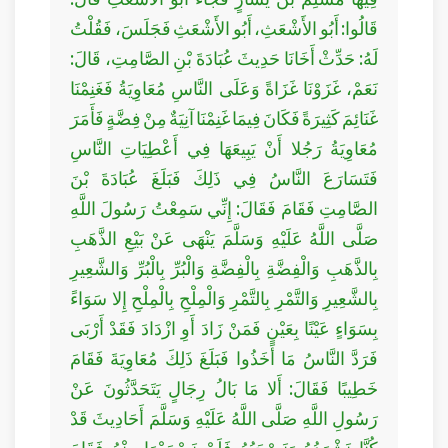
قَالُوا: أَبُو الأَشْعَثِ، أَبُو الأَشْعَثِ فَجَلَسَ، فَقُلْتُ
لَهُ: حَدِّثْ أَخَانَا حَدِيثَ عُبَادَةَ بْنِ الصَّامِتِ، قَالَ:
نَعَمْ، غَزَوْنَا غَزَاةً وَعَلَى النَّاسِ مُعَاوِيَةُ فَغَنِمْنَا
غَنَائِمَ كَثِيرَةً فَكَانَ فِيمَا غَنِمْنَا آنِيَةٌ مِنْ فِضَّةٍ فَأَمَرَ
مُعَاوِيَةُ رَجُلا أَنْ يَبِيعَهَا فِي أَعْطِيَاتِ النَّاسِ
فَتَسَارَعَ النَّاسُ فِي ذَلِكَ فَبَلَغَ عُبَادَةَ بْنَ
الصَّامِتِ فَقَامَ فَقَالَ: إِنِّي سَمِعْتُ رَسُولَ اللَّهِ
صَلَّى اللَّهُ عَلَيْهِ وَسَلَّمَ يَنْهَى عَنْ بَيْعِ الذَّهَبِ
بِالذَّهَبِ وَالْفِضَّةِ بِالْفِضَّةِ وَالْبُرِّ بِالْبُرِّ وَالشَّعِيرِ
بِالشَّعِيرِ وَالتَّمْرِ بِالتَّمْرِ وَالْمِلْحِ بِالْمِلْحِ إِلا سَوَاءً
بِسَوَاءٍ عَيْنًا بِعَيْنٍ فَمَنْ زَادَ أَوِ ازْدَادَ فَقَدْ أَرْبَى
فَرَدَّ النَّاسُ مَا أَخَذُوا فَبَلَغَ ذَلِكَ مُعَاوِيَةَ فَقَامَ
خَطِيبًا فَقَالَ: أَلا مَا بَالُ رِجَالٍ يَتَحَدَّثُونَ عَنْ
رَسُولِ اللَّهِ صَلَّى اللَّهُ عَلَيْهِ وَسَلَّمَ أَحَادِيثَ قَدْ
كُنَّا نَشْهَدُهُ وَنَصْحَبُهُ فَلَمْ نَسْمَعْهَا مِنْهُ فَقَامَ