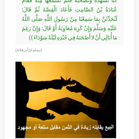
عُبَادَةُ بْنُ الصَّامِتِ فَأَعَادَ الْقِصَّةَ ثُمَّ قَالَ:
لَنُحَدِّثَنَّ بِمَا سَمِعْنَا مِنْ رَسُولِ اللَّهِ صَلَّى اللَّهُ
عَلَيْهِ وَسَلَّمَ وَإِنْ كَرِهَ مُعَاوِيَةُ أَوْ قَالَ: وَإِنْ رَغِمَ
مَا أُبَالِي أَنْ لا أَصْحَبَهُ فِي جُنْدِهِ لَيْلَةً سَوْدَاءَ ))
[مسلم عَنْ أَبِي قِلابَةَ ]