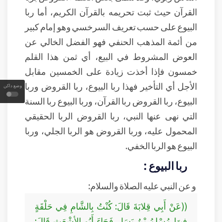
القرآن حيث ثبت تحريمه بالقرآن الكريم، أما ربا
البيوع على حسب تعريف السرخسي وهو إمام كبير
من أئمة المذهب الحنفي فهو الفضل الخالي عن
العوض المشروط في البيع، أي ثمن هذا القلم
خمسون فإذا أخذت زيادة على الخمسين مقابل
الأجل أي التأخير فهذا ربا البيوع، ربا القروض وربا
وضع داكن
البيوع، ربا القروض ربا القرآن، وربا البيوع ربا السنة
التي نهى عنها النبي، ربا القروض الربا الحقيقي
المحمول عليه، وربا القروض هو الربا الجلي، وربا
البيوع هو الربا الخفي.
ربا البيوع :
و عن النبي عليه الصلاة والسلام:
((عَنْ أَبِي قِلابَةَ قَالَ: كُنْتُ بِالشَّامِ فِي حَلْقَةٍ
فِيهَا مُسْلِمُ بْنُ يَسَارٍ فَجَاءَ أَبُو الأشْعَثِ قَالَ: