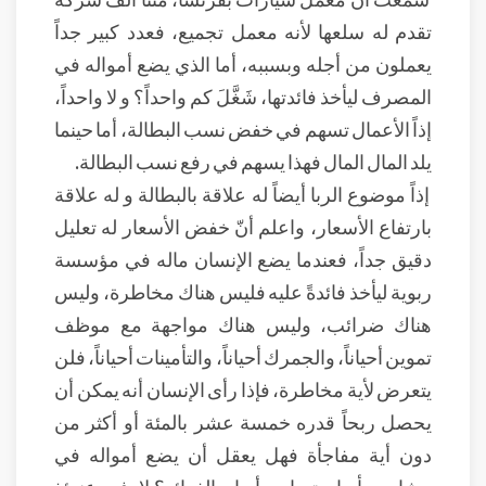
تقدم له سلعها لأنه معمل تجميع، فعدد كبير جداً
يعملون من أجله وبسببه، أما الذي يضع أمواله في
المصرف ليأخذ فائدتها، شَغَّلَ كم واحداً؟ و لا واحداً،
إذاً الأعمال تسهم في خفض نسب البطالة، أما حينما
يلد المال المال فهذا يسهم في رفع نسب البطالة.
إذاً موضوع الربا أيضاً له علاقة بالبطالة و له علاقة
بارتفاع الأسعار، واعلم أنّ خفض الأسعار له تعليل
دقيق جداً، فعندما يضع الإنسان ماله في مؤسسة
ربوية ليأخذ فائدةً عليه فليس هناك مخاطرة، وليس
هناك ضرائب، وليس هناك مواجهة مع موظف
تموين أحياناً، والجمرك أحياناً، والتأمينات أحياناً، فلن
يتعرض لأية مخاطرة، فإذا رأى الإنسان أنه يمكن أن
يحصل ربحاً قدره خمسة عشر بالمئة أو أكثر من
دون أية مفاجأة فهل يعقل أن يضع أمواله في