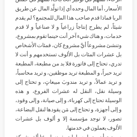
الأسعار، أما المال وحده أي إذا تولَّد المال عن طريق
الربا فماذا قدم صاحب هذا المال للمجتمع؟ لم يقدم
شيئاً، لم يطرح إنتاجاً زراعياً و لا صناعياً و لا قدم
خدمات، و هناك شيء آخر أنت حينما تقوم بمشروع،
وتنشئ مشروعاً أيَّ مشروع كان، فمئات الأشخاص
بل عشرات المئات بل الألوف تستخدمهم و أنت لا
تدري، تحتاج إلى فاتورة فلا بد من مطبعة، المطبعة
تريد حبراً، و المطبعة تريد موظفين، و تريد محاسباً،
و تريد عمالاً، و تريد مندوبَ مبيعاتٍ، و تحتاج إلى
وسيلة نقل، النقل له عشرات الفروع، و هذه
الوسيلة تحتاج إلى كهرباء، و إلى صيانة، و إلى وقود،
و إلى أجهزة، و تحتاج إلى مَن يقودها لنقل البضاعة،
تصور، لا توجد مؤسسة إلا و ألوف بل عشرات
الألوف يعملون في خدمتها.
سمعت أن معمل سيارات بفرنسا، مئتا ألف شركة