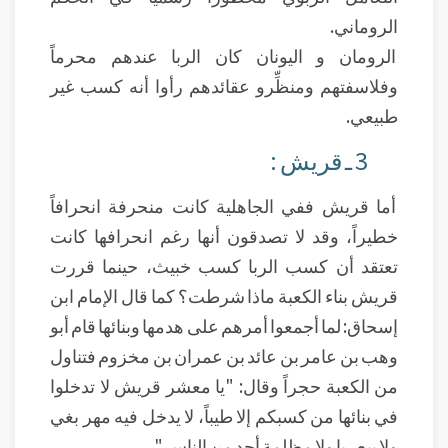
الروماني.
الرومان و اليونان كان الربا عندهم محرماً
وفلاسفتهم ومنظِّرو عقائدهم رأوا أنه كسب غير
طبيعي.
3 ـ قريش :
أما قريش ففي الجاهلية كانت منحرفة انحرافاً
خطيراً، وقد لا تصدقون أنها رغم انحرافها كانت
تعتقد أن كسب الربا كسب خبيث، حينما قررت
قريش بناء الكعبة ماذا شرطت؟ كما قال الإمام ابن
إسحاق: لما أجمعوا أمرهم على هدمها وبنائها قام أبو
وهب بن عامر بن عائد بن عمران بن مخزوم فتناول
من الكعبة حجراً وقال: "يا معشر قريش لا تدخلوا
في بنائها من كسبكم إلا طيباً، لا يدخل فيه مهر بغي
ولا بيع ربا ولا مظلمة أحد من الناس."