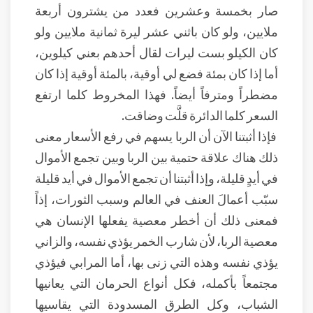
صار بخمسة وعشرين فعدد من يشترون أربعة
ملايين، ولو كان باثني عشر ليرة ثمانية ملايين ولو
كان الكيلو بست ليرات لقال أحدهم بعني كيلوين،
أما إذا كان بمئة فضع لي أوقية، بالمئة أوقية إذا كان
مضطراً ومترفاً أيضاً. فهذا المخروط كلما ارتفع
السعر كلما الدائرة قلَّت وضاقت.
فإذا أثبتنا الآن أن الربا يسهم في رفع الأسعار معنى
ذلك هناك علاقة حتمية بين الربا وبين تجمع الأموال
في أيدٍ قليلة، وإذا أثبتنا أن تجمع الأموال في أيد قليلة
سبّب أعمالَ العنف في العالم وسبب الثورات، إذاً
فمعنى ذلك أن أخطر معصية يفعلها الإنسان هي
معصية الربا، لأن شارب الخمر يؤذي نفسه، والزاني
يؤذي نفسه وهذه التي زنى بها، أما المرابي فيؤذي
مجتمعاً بأكمله، فكل أنواع الحرمان التي يعانيها
الشباب، وكل الطرق المسدودة التي يقاسيها