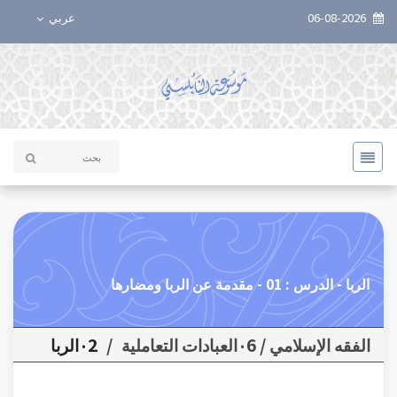
06-08-2026
عربي
الربا - الدرس : 01 - مقدمة عن الربا ومضارها
الفقه الإسلامي / ٠6العبادات التعاملية
/
٠2الربا