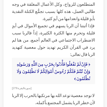
المتطلعون للزواج، وكل الأعمال المغلقة في وجه
طالبي العمل، هذه كلها بسبب تجمُّع الكتلة النقدية
بأيدٍ قليلة وانعدامها من أيدٍ كثيرة.
فإذا أثبتنا أن الربا يسهم في تجميع الأموال في أيدٍ
قليلة وتحرم منها الكثرة الكثيرة، إذاً فالربا سبب
الاضطراب الاجتماعي في العالم أجمع، من هنا لم
يرد في القرآن الكريم تهديد حول معصية كتهديد
الربا قال تعالى:
﴿ فَإِنْ لَمْ تَفْعَلُوا فَأْذَنُوا بِحَرْبٍ مِنَ اللَّهِ وَرَسُولِهِ
وَإِنْ تُبْتُمْ فَلَكُمْ رُءُوسُ أَمْوَالِكُمْ لَا تَظْلِمُونَ وَلَا
تُظْلَمُونَ ﴾
[ سورة البقرة: 279 ]
لا توجد معصية توعد الله بها مرتكبها بالحرب إلا الربا
لأن خطر الربا يشمل المجتمع بأكمله.