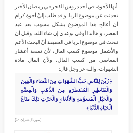
أيها الأخوة، في أحد دروس الفجر في رمضان الأخير
تحدثت عن موضوع الربا، و قد طلب إليَّ أخوة كرام
أن أعالج هذا الموضوع بشكل مسهب بعد عيد
الفطر، و هاأنذا أوفي بوعدي إن شاء الله، وقبل أن
نبحث في موضوع الربا في الحقيقة أنّ البحث الأعم
والأشمل موضوع كسب المال، لأن تسعة أعشار
المعاصي من كسب المال، ولأن المال مادة
الشهوات، والله عز وجل قال:
﴿ زُيِّنَ لِلنَّاسِ حُبُّ الشَّهَوَاتِ مِنَ النِّسَاء وَالْبَنِينَ
وَالْقَنَاطِيرِ الْمُقَنطَرَةِ مِنَ الذَّهَبِ وَالْفِضَّةِ
وَالْخَيْلِ الْمُسَوَّمَةِ وَالأَنْعَامِ وَالْحَرْثِ ذَلِكَ مَتَاعُ
الْحَيَاةِ الدُّنْيَا ﴾
[ سورة آل عمران: 14 ]