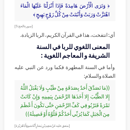
﴿ وَتَرَى الْأَرْضَ هَامِدَةً فَإِذَا أَنْزَلْنَا عَلَيْهَا الْمَاءَ
اهْتَزَّتْ وَرَبَتْ وَأَنْبَتَتْ مِنْ كُلِّ زَوْجٍ بَهِيجٍ ﴾
[ سورة الحج: 5 ]
أي: انتفخت، هذا في القرآن الكريم، الربا الزيادة.
المعنى اللغوي للربا في السنة
الشريفة و المعاجم اللغوية :
وأما في السنة المطهرة فكما ورد عن النبي عليه
الصلاة والسلام:
((مَا تَصَدَّقَ أَحَدٌ بِصَدَقَةٍ مِنْ طَيِّبٍ وَلَا يَقْبَلُ اللَّهُ
إِلا الطَّيِّبَ إِلا أَخَذَهَا الرَّحْمَنُ بِيَمِينِهِ وَإِنْ كَانَتْ
تَمْرَةً فَتَرْبُو فِي كَفِّ الرَّحْمَنِ حَتَّى تَكُونَ أَعْظَمَ
مِنَ الْجَبَلِ كَمَا يُرَبِّي أَحَدُكُمْ فَلُوَّهُ أَوْ فَصِيلَهُ))
[متفق عليه عَنْ سَعِيدِ بْنِ يَسَارٍ أَنَّهُ سَمِعَ أَبَا هُرَيْرَةَ]