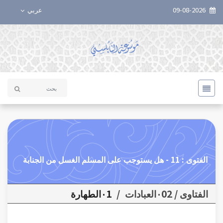
09-08-2026
عربي
الفتوى : 11 - هل يستوجب على المسلم الغسل من الجنابة
الفتاوى / ٠02العبادات
/
٠1الطهارة