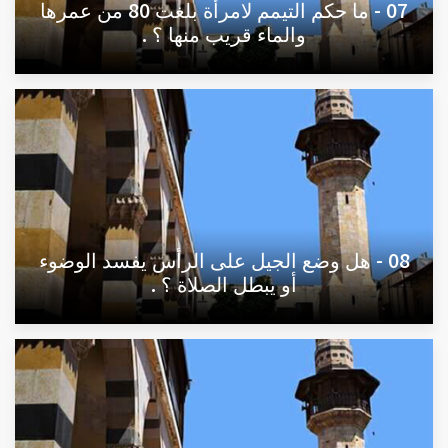
07 - ما حكم التيمم لامرأة بلغت 80 من عمرها
والماء قريب منها ؟ .
08 - هل وضع الجيل على الرأس يفسد الوضوء
أو يبطل الصلاة ؟ .