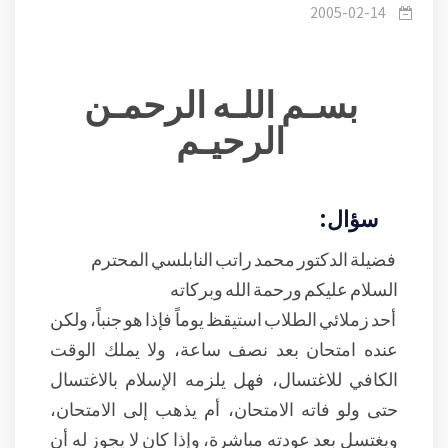
مباشرة ؟ .
2005-02-14
بسـم اللـه الرحمـن
الرحيـم
سؤال:
فضيلة الدكتور محمد راتب النابلسي المحترم
السلام عليكم ورحمة الله وبركاته
أحد زملائي الطلاب استيقظ يوماً فإذا هو جنباً، ولكن
عنده امتحان بعد نصف ساعة، ولا يملك الوقت
الكافي للاغتسال، فهل يلزمه الإسلام بالاغتسال
حتى ولو فاته الامتحان، أم يذهب إلى الامتحان،
ويغتسل بعد عودته مباشرة، وإذا كان لا يجوز له أن