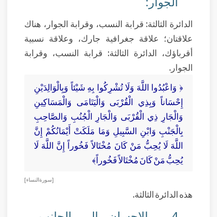
الجوار:
الدائرة الثالثة: قرابة النسب، وقرابة الجوار، هناك
علاقتان؛ علاقة جغرافية جارك، وعلاقة نسبية
أقرباؤك، الدائرة الثالثة: قرابة النسب، وقرابة
الجوار.
﴿ وَاعْبُدُوا اللَّهَ وَلَا تُشْرِكُوا بِهِ شَيْئاً وَبِالْوَالِدَيْنِ
إِحْسَاناً وَبِذِي الْقُرْبَى وَالْيَتَامَى وَالْمَسَاكِينِ
وَالْجَارِ ذِي الْقُرْبَى وَالْجَارِ الْجُنُبِ وَالصَّاحِبِ
بِالْجَنْبِ وَابْنِ السَّبِيلِ وَمَا مَلَكَتْ أَيْمَانُكُمْ إِنَّ
اللَّهَ لَا يُحِبُّ مَنْ كَانَ مُخْتَالاً فَخُوراً إِنَّ اللَّهَ لَا
يُحِبُّ مَنْ كَانَ مُخْتَالاً فَخُوراً﴾
[ سورة النساء ]
هذه الدائرة الثالثة.
4 ـ الإحسان إلى الجانب