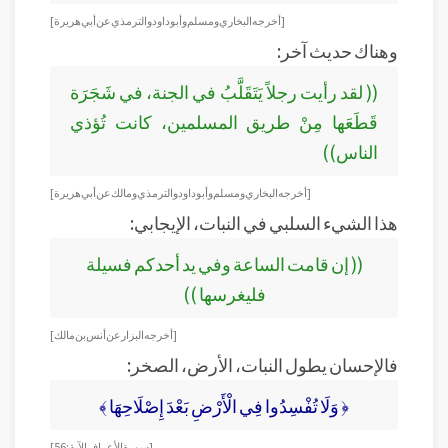
[أخرجه البخاري ومسلم وأبو داود والترمذي عن أبي هريرة]
وهناك حديث آخر:
(( لقد رأيت رجلاً يَتَقَلَّبُ في الجنة، في شَجَرَة
قَطَعَها مِنْ طريق المسلمين، كانت تُؤذي
الناس))
[أخرجه البخاري ومسلم وأبو داود والترمذي ومالك عن أبي هريرة ]
هذا الشيء السلبي في النبات، الإيجابي:
(( إن قامت الساعة وفي يد أحدكم فسيلة
فليغرسها ))
[أخرجه البزار عن أنس بن مالك]
فالإحسان يطول النبات، الأرض، الصخر:
﴿ وَلَا تُفْسِدُوا فِي الْأَرْضِ بَعْدَ إِصْلَاحِهَا ﴾
[ سورة الأعراف الآية: 56]