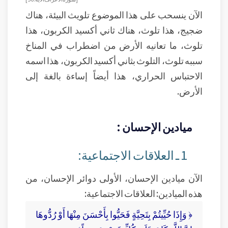
الآن ينسحب على هذا الموضوع تلويث البيئة، هناك
ضجيج، هذا تلوث، هناك ثاني أكسيد الكربون، هذا
تلوث، ما تعانيه الأرض من اضطراب في المناخ
سببه تلوث، التلوث بثاني أكسيد الكربون، هذا اسمه
الاحتباس الحراري، هذا أيضاً إساءة بالغة إلى
الأرض.
ميادين الإحسان :
1 ـ العلاقات الاجتماعية:
الآن ميادين الإحسان، الأولى دوائر الإحسان، من
هذه الميادين: العلاقات الاجتماعية:
﴿ وَإِذَا حُيِّيتُمْ بِتَحِيَّةٍ فَحَيُّوا بِأَحْسَنَ مِنْهَا أَوْ رُدُّوهَا