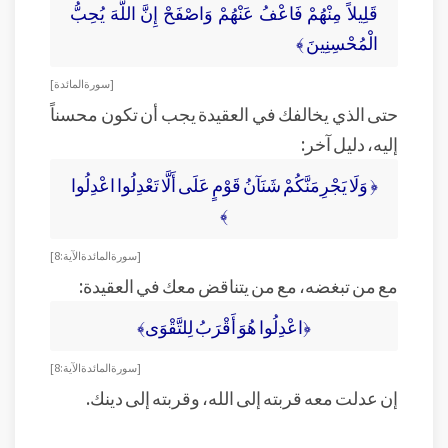
قَلِيلاً مِنْهُمْ فَاعْفُ عَنْهُمْ وَاصْفَحْ إِنَّ اللَّهَ يُحِبُّ
الْمُحْسِنِينَ ﴾
[ سورة المائدة]
حتى الذي يخالفك في العقيدة يجب أن تكون محسناً
إليه، دليل آخر:
﴿ وَلَا يَجْرِمَنَّكُمْ شَنَآنُ قَوْمٍ عَلَى أَلَّا تَعْدِلُوا اعْدِلُوا
﴾
[ سورة المائدة الآية: 8]
مع من تبغضه، مع من يتناقض معك في العقيدة:
﴿اعْدِلُوا هُوَ أَقْرَبُ لِلتَّقْوَى﴾
[ سورة المائدة الآية: 8]
إن عدلت معه قربته إلى الله، وقربته إلى دينك.