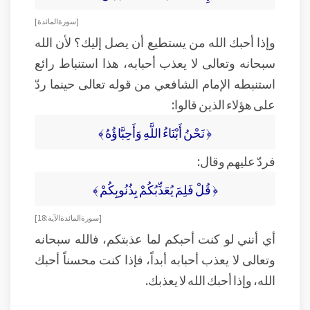
[ سورة المائدة ]
وإذا أحبك الله من يستطيع أن يصل إليك؟ لأن الله
سبحانه وتعالى لا يعذب أحبابه، هذا استنباط رائع
استنبطه الإمام الشافعي من قوله تعالى حينما ردّ
على هؤلاء الذين قالوا:
﴿ نَحْنُ أَبْنَاءُ اللَّهِ وَأَحِبَّاؤُهُ ﴾
فردّ عليهم وقال:
﴿ قُلْ فَلِمَ يُعَذِّبُكُمْ بِذُنُوبِكُمْ ﴾
[ سورة المائدة الآية: 18]
أي أنني لو كنت أحبكم لما عذبتكم، فالله سبحانه
وتعالى لا يعذب أحبابه أبداً، فإذا كنت محسناً أحبك
الله، وإذا أحبك الله لا يعذبك.