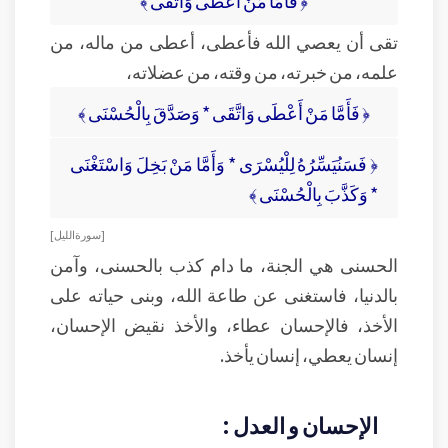
﴿ فَأَمَّا مَنْ أَعْطَى وَاتَّقَى ﴾
تقى أن يعصي الله فأعطى، أعطى من ماله، من
علمه، من خبرته، من وقته، من عضلاته،
﴿ فَأَمَّا مَنْ أَعْطَى وَاتَّقَى * وَصَدَّقَ بِالْحُسْنَى ﴾
﴿ فَسَنُيَسِّرُهُ لِلْيُسْرَى * وَأَمَّا مَنْ بَخِلَ وَاسْتَغْنَى
* وَكَذَّبَ بِالْحُسْنَى ﴾
[ سورة الليل ]
الحسنى هي الجنة، ما دام كذب بالحسنى، وآمن
بالدنيا، فاستغنى عن طاعة الله، وبنى حياته على
الأخذ، فالإحسان عطاء، والأخذ نقيض الإحسان،
إنسان يعطي، إنسان يأخذ.
الإحسان و العدل :