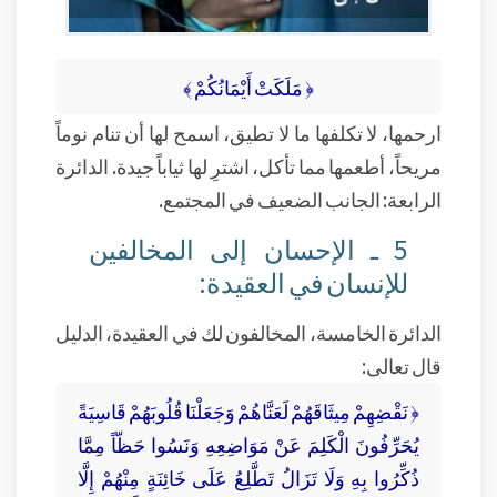
﴿ مَلَكَتْ أَيْمَانُكُمْ ﴾
ارحمها، لا تكلفها ما لا تطيق، اسمح لها أن تنام نوماً
مريحاً، أطعمها مما تأكل، اشترِ لها ثياباً جيدة. الدائرة
الرابعة: الجانب الضعيف في المجتمع.
5 ـ الإحسان إلى المخالفين
للإنسان في العقيدة:
الدائرة الخامسة، المخالفون لك في العقيدة، الدليل
قال تعالى:
﴿ نَقْضِهِمْ مِيثَاقَهُمْ لَعَنَّاهُمْ وَجَعَلْنَا قُلُوبَهُمْ قَاسِيَةً
يُحَرِّفُونَ الْكَلِمَ عَنْ مَوَاضِعِهِ وَنَسُوا حَظّاً مِمَّا
ذُكِّرُوا بِهِ وَلَا تَزَالُ تَطَّلِعُ عَلَى خَائِنَةٍ مِنْهُمْ إِلَّا