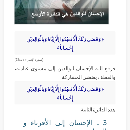
﴿ وَقَضَى رَبُّكَ أَلَّا تَعْبُدُوا إِلَّا إِيَّاهُ وَبِالْوَالِدَيْنِ
إِحْسَاناً ﴾
[ سورة الإسراء الآية: 23]
فرفع الله الإحسان للوالدين إلى مستوى عبادته،
والعطف يقتضي المشاركة
﴿ وَقَضَى رَبُّكَ أَلَّا تَعْبُدُوا إِلَّا إِيَّاهُ وَبِالْوَالِدَيْنِ
إِحْسَاناً ﴾
هذه الدائرة الثانية.
3 ـ الإحسان إلى الأقرباء و