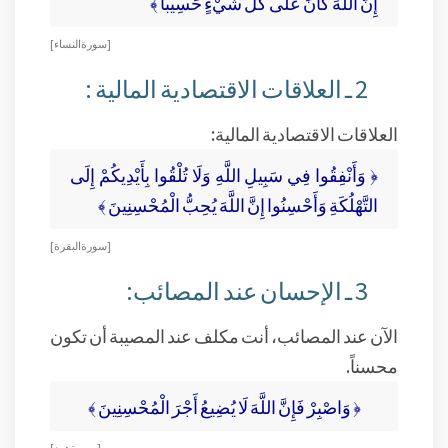
إِنَّ اللَّهَ كَانَ عَلَى كُلِّ شَيْءٍ حَسِيباً ﴾
[ سورة النساء]
2 ـ العلاقات الاقتصادية المالية :
العلاقات الاقتصادية المالية:
﴿ وَأَنْفِقُوا فِي سَبِيلِ اللَّهِ وَلَا تُلْقُوا بِأَيْدِيكُمْ إِلَى
التَّهْلُكَةِ وَأَحْسِنُوا إِنَّ اللَّهَ يُحِبُّ الْمُحْسِنِينَ ﴾
[ سورة البقرة]
3 ـ الإحسان عند المصائب:
الآن عند المصائب، أنت مكلف عند المصيبة أن تكون
محسناً.
﴿ وَاصْبِرْ فَإِنَّ اللَّهَ لَا يُضِيعُ أَجْرَ الْمُحْسِنِينَ ﴾
[ سورة هود]