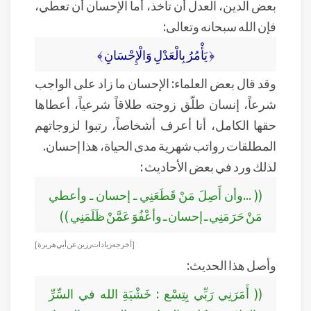
بعض الدين، العدل أن تأخذ، أما الإحسان أن تعطي،
فإن الله سبحانه وتعالى:
﴿ يَأْمُرُ بِالْعَدْلِ وَالْإِحْسَانِ ﴾
وقد قال بعض العلماء: الإحسان ما زاد على الواجب
شرعاً، إنسان طلّق زوجته طلاقاً شرعياً، أعطاها
حقها الكامل، أنا أعرف أشخاصاً، رتبوا لزوجاتهم
المطلقات رواتب شهرية مدى الحياة، هذا إحسان.
لذلك ورد في بعض الأحاديث :
(( ...وأن أَصِلَ مَنْ قَطَعَنِي ـ إحسان ـ وأعطي
مَنْ حَرَمَنِي ـ إحسان ـ وأعْفُوَ عَمَّنْ ظَلَمَنِي ))
[أخرجه زيادات رزين عن أبي هريرة]
وأصل هذا الحديث:
(( أَمَرَنِي رَبِّي بِتِسْع : خَشْيَةِ الله في السِّرِّ