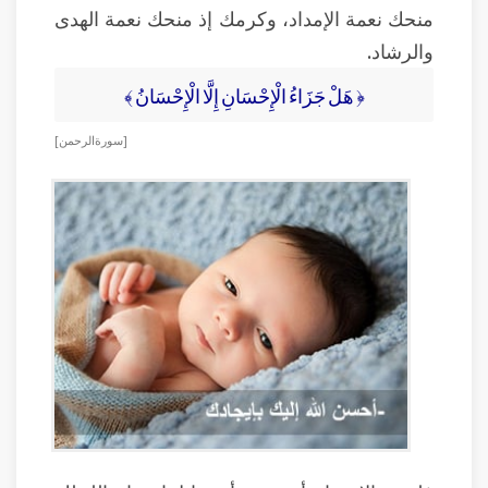
منحك نعمة الإمداد، وكرمك إذ منحك نعمة الهدى
والرشاد.
﴿ هَلْ جَزَاءُ الْإِحْسَانِ إِلَّا الْإِحْسَانُ ﴾
[ سورة الرحمن]