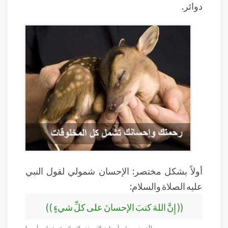
دوائر.
أولاً بشكل مختصر: الإحسان شمولي لقول النبي
عليه الصلاة والسلام:
(( إِنَّ اللهَ كتبَ الإحسانَ على كلِّ شيءٍ ))
[أخرجه مسلم وأبو داود والترمذي والنسائي عن شداد بن أوس]