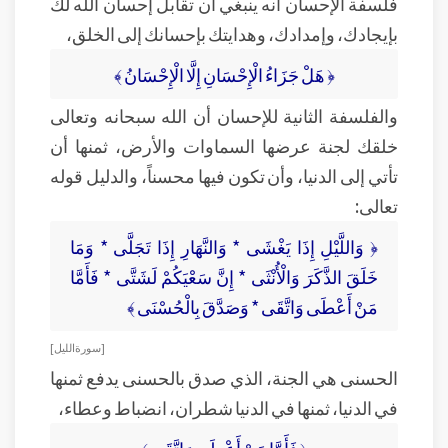
فلسفة الإحسان أنه ينبغي أن تقابل إحسان الله لك
بإيجادك، وإمدادك، وهدايتك بإحسانك إلى الخلق،
﴿ هَلْ جَزَاءُ الْإِحْسَانِ إِلَّا الْإِحْسَانُ ﴾
والفلسفة الثانية للإحسان أن الله سبحانه وتعالى
خلقك لجنة عرضها السماوات والأرض، ثمنها أن
تأتي إلى الدنيا، وأن تكون فيها محسناً، والدليل قوله
تعالى:
﴿ وَاللَّيْلِ إِذَا يَغْشَى * وَالنَّهَارِ إِذَا تَجَلَّى * وَمَا
خَلَقَ الذَّكَرَ وَالْأُنْثَى * إِنَّ سَعْيَكُمْ لَشَتَّى * فَأَمَّا
مَنْ أَعْطَى وَاتَّقَى * وَصَدَّقَ بِالْحُسْنَى ﴾
[ سورة الليل ]
الحسنى هي الجنة، الذي صدق بالحسنى يدفع ثمنها
في الدنيا، ثمنها في الدنيا شطران، انضباط وعطاء،