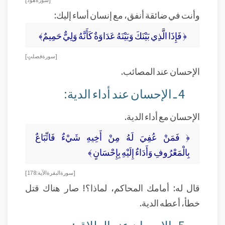
وأنت في ضائقة أنفق، مع إنسان أساء إليك:
﴿ فَإِذَا الَّذِي بَيْنَكَ وَبَيْنَهُ عَدَاوَةٌ كَأَنَّهُ وَلِيٌّ حَمِيمٌ﴾
[ سورة فصلتٍ]
الإحسان عند المصائب.
4 ـ الإحسان عند أداء الدية:
الإحسان مع أداء الدية.
﴿ فَمَنْ عُفِيَ لَهُ مِنْ أَخِيهِ شَيْءٌ فَاتِّبَاعٌ
بِالْمَعْرُوفِ وَأَدَاءٌ إِلَيْهِ بِإِحْسَانٍ ﴾
[ سورة البقرة الآية: 178 ]
قال له: أمامك المحاكم، لماذا؟! صار هناك قتل
خطأ، أعطه الدية.