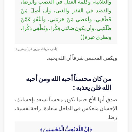
والعلانية، وكلمة العدل في الغضب والرضا،
والقصد في الفقر والغنى، وأن أَصِلَ مَنْ
قَطَعَنِي، وأعطي مَنْ حَرَمَنِي، وأعْفُوَ عَمَّنْ
ظَلَمَنِي، وأن يكون صَمْتي فِكْرا، ونُطْقِي ذِكْرا،
ونظري عبرة ))
[أخرجه زيادات رزين عن أبي هريرة]
ويكفي المحسن شرفاً أن الله يحبه.
من كان محسناً أحبه الله ومن أحبه
الله فلن يعذبه :
صدق أيها الأخ حينما تكون محسناً تسعد بإحسانك،
الإحسان منعكس في الداخل سعادة، راحة نفسية،
رضا.
﴿ إِنَّ اللَّهَ يُحِبُّ الْمُحْسِنِينَ ﴾