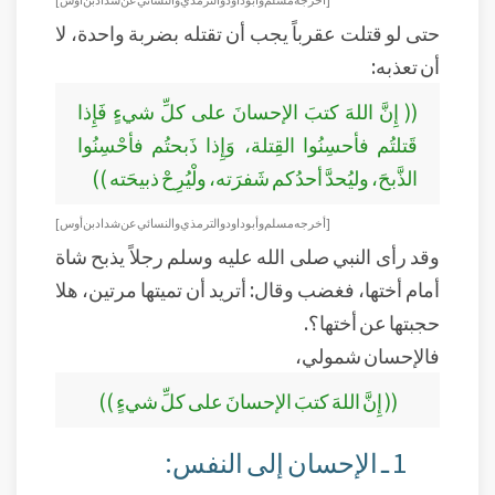
حتى لو قتلت عقرباً يجب أن تقتله بضربة واحدة، لا
أن تعذبه:
(( إِنَّ اللهَ كتبَ الإحسانَ على كلِّ شيءٍ فَإِذا
قَتلتُم فأحسِنُوا القِتلة، وَإِذا ذَبحتُم فأحْسِنُوا
الذَّبحَ، وليُحدَّ أحدُكم شَفرَته، ولْيُرِحْ ذبيحَته ))
[أخرجه مسلم وأبو داود والترمذي والنسائي عن شداد بن أوس]
وقد رأى النبي صلى الله عليه وسلم رجلاً يذبح شاة
أمام أختها، فغضب وقال: أتريد أن تميتها مرتين، هلا
حجبتها عن أختها؟.
فالإحسان شمولي،
(( إِنَّ اللهَ كتبَ الإحسانَ على كلِّ شيءٍ ))
1 ـ الإحسان إلى النفس: