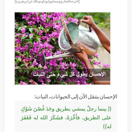
[أخرجه البخاري ومسلم وأبو داود ومالك عن أبي هريرة]
الإحسان ينتقل الآن إلى الحيوانات، النبات:
(( بينما رجلٌ يمشي بطريق وجَدَ غُصْنَ شَوْكٍ
على الطريق، فأخَّرَهُ، فشَكَرَ الله له فَغَفَرَ
له))