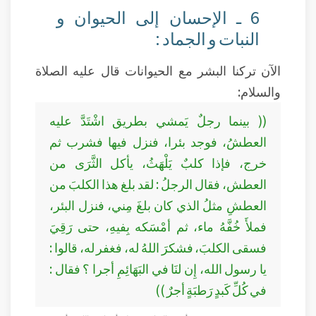
6 ـ الإحسان إلى الحيوان و
النبات و الجماد :
الآن تركنا البشر مع الحيوانات قال عليه الصلاة
والسلام:
(( بينما رجلٌ يَمشي بطريق اشْتَدَّ عليه
العطشُ، فوجد بئرا، فنزل فيها فشرب ثم
خرج، فإذا كلبٌ يَلْهَثُ، يأكل الثَّرَى من
العطش، فقال الرجلُ : لقد بلغ هذا الكلبَ من
العطشِ مثلُ الذي كان بلغَ مِني، فنزل البئر،
فملأَ خُفَّهُ ماء، ثم أمْسَكه بِفيهِ، حتى رَقِيَ
فسقى الكلبَ، فشكرَ اللهُ له، فغفر له، قالوا :
يا رسول الله، إِن لنَا في البَهَائِمِ أجرا ؟ فقال :
في كُلِّ كَبدٍ رَطبَةٍ أجرٌ ))