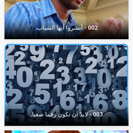
002 - أبشروا أيها الشباب.
003 - لابدّ أن تكون رقما صعبا.