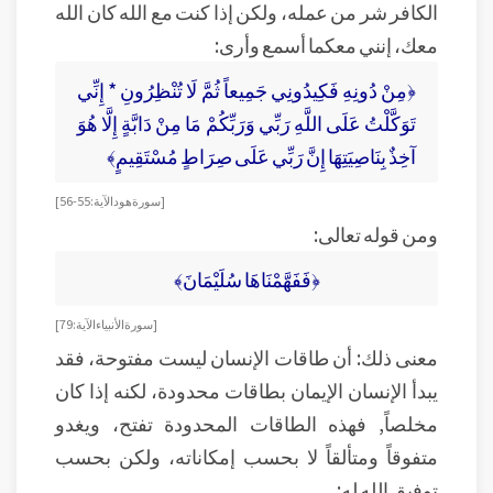
الكافر شر من عمله، ولكن إذا كنت مع الله كان الله
معك، إنني معكما أسمع وأرى:
﴿مِنْ دُونِهِ فَكِيدُونِي جَمِيعاً ثُمَّ لَا تُنْظِرُونِ * إِنِّي
تَوَكَّلْتُ عَلَى اللَّهِ رَبِّي وَرَبِّكُمْ مَا مِنْ دَابَّةٍ إِلَّا هُوَ
آخِذٌ بِنَاصِيَتِهَا إِنَّ رَبِّي عَلَى صِرَاطٍ مُسْتَقِيمٍ﴾
[سورة هود الآية: 55-56]
ومن قوله تعالى:
﴿فَفَهَّمْنَاهَا سُلَيْمَانَ﴾
[سورة الأنبياء الآية: 79]
معنى ذلك: أن طاقات الإنسان ليست مفتوحة، فقد
يبدأ الإنسان الإيمان بطاقات محدودة، لكنه إذا كان
مخلصاً, فهذه الطاقات المحدودة تفتح، ويغدو
متفوقاً ومتألقاً لا بحسب إمكاناته، ولكن بحسب
توفيق الله له: