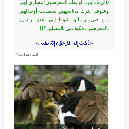
((أن يا داوود, لو يعلم المعرضون انتظاري لهم
وشوقي لترك معاصيهم, لتقطعت أوصالهم
من حبي، ولماتوا شوقاً إلي، هذه إرادتي
بالمعرضين، فكيف بي بالمقبلين؟))
﴿اذْهَبْ إِلَى فِرْعَوْنَ إِنَّهُ طَغَى﴾
[سورة طه الآية: 43]