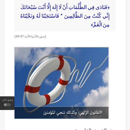
﴿فَنَادَى فِي الظُّلُمَاتِ أَنْ لَا إِلَهَ إِلَّا أَنْتَ سُبْحَانَكَ
إِنِّي كُنْتُ مِنَ الظَّالِمِينَ * فَاسْتَجَبْنَا لَهُ وَنَجَّيْنَاهُ
مِنَ الْغَمِّ﴾
[سورة الأنبياء الآية: 87-88]
وضع داكن
هذه القصة، القانون: