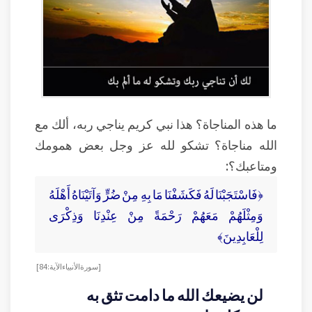
ما هذه المناجاة؟ هذا نبي كريم يناجي ربه، ألك مع
الله مناجاة؟ تشكو لله عز وجل بعض همومك
ومتاعبك؟:
﴿فَاسْتَجَبْنَا لَهُ فَكَشَفْنَا مَا بِهِ مِنْ ضُرٍّ وَآتَيْنَاهُ أَهْلَهُ
وَمِثْلَهُمْ مَعَهُمْ رَحْمَةً مِنْ عِنْدِنَا وَذِكْرَى
لِلْعَابِدِينَ﴾
[سورة الأنبياء الآية: 84]
لن يضيعك الله ما دامت تثق به