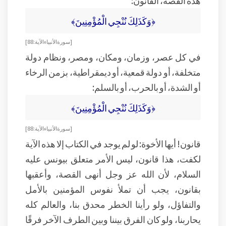
﴿وَكَذَلِكَ نُنْجِي الْمُؤْمِنِينَ﴾
[سورة الأنبياء الآية: 88]
في كل عصر، وزمان، ومكان، ومصر، ونظام دولة
متخلفة، أو دولة قمعية، أو ديمقراطية، بزمن الرخاء
أو الشدة، أو بالحرب، أو بالسلم:
﴿وَكَذَلِكَ نُنْجِي الْمُؤْمِنِينَ﴾
[سورة الأنبياء الآية: 88]
قانون! أيها الأخوة: لو لم يوجد في الكتاب إلا هذه الآية
لكفت، هذا قانون، ليس الأمر متعلق بيونس عليه
السلام، لأن الله عز وجل أنهى القصة، وأعقبها
بقانون، يجب أن تملأ نفوس المؤمنين بالأمل
والتفاؤل، ولو رأينا الخطر محدق بنا، والعالم كله
يحاربنا، ولو كان الفرق بيننا وبين الطرف الآخر فرقًا