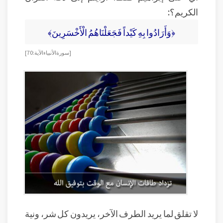
الكريم؟:
﴿وَأَرَادُوا بِهِ كَيْداً فَجَعَلْنَاهُمُ الْأَخْسَرِينَ﴾
[سورة الأنبياء الآية: 70]
لا تقلق لما يريد الطرف الآخر، يريدون كل شر، ونية