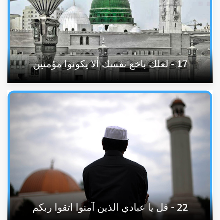
17 - لعلك باخع نفسك ألا يكونوا مؤمنين
22 - قل يا عبادي الذين آمنوا اتقوا ربكم