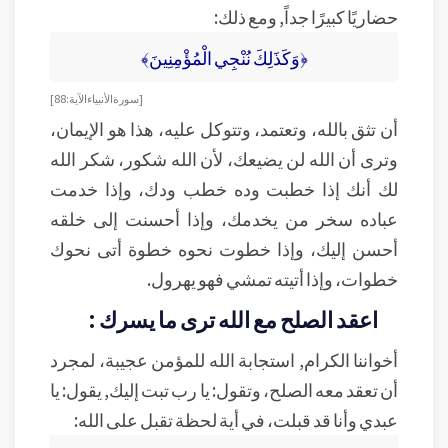
حضاريًا كبيرًا جداً, ومع ذلك:
﴿وَكَذَلِكَ نُنْجِي الْمُؤْمِنِينَ﴾
[سورة الأنبياء الآية: 88]
أن تثق بالله، وتعتمد، وتتوكل عليه، هذا هو الإيمان،
وترى أن الله لن يضيعك، لأن الله شكور، شكر الله
لك أنك إذا خطبت وده خطب ودك، وإذا خدمت
عباده سخر من يخدمك، وإذا أحسنت إلى خلقه
أحسن إليك، وإذا خطوت نحوه خطوة أتى نحوك
خطوات، وإذا أتيته تمشي فهو يهرول.
اعقد الصلح مع الله ترى ما يسرك :
أخواننا الكرام, استجابة الله للمؤمن عجيبة، لمجرد
أن تعقد معه الصلح، وتقول: يا رب تبت إليك, يقول: يا
عبدي وأنا قد قبلت، في أية لحظة تقبل على الله: