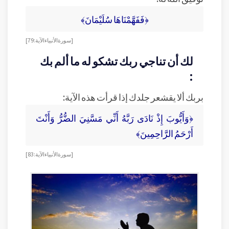
﴿فَفَهَّمْنَاهَا سُلَيْمَانَ﴾
[سورة الأنبياء الآية: 79]
لك أن تناجي ربك تشكو له ما ألم بك
:
بربك ألا يقشعر جلدك إذا قرأت هذه الآية:
﴿وَأَيُّوبَ إِذْ نَادَى رَبَّهُ أَنِّي مَسَّنِيَ الضُّرُّ وَأَنْتَ
أَرْحَمُ الرَّاحِمِينَ﴾
[سورة الأنبياء الآية: 83]