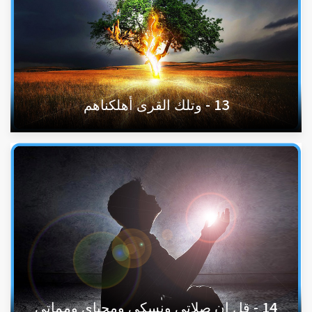
13 - وتلك القرى أهلكناهم
14 - قل إن صلاتي ونسكي ومحياي ومماتي