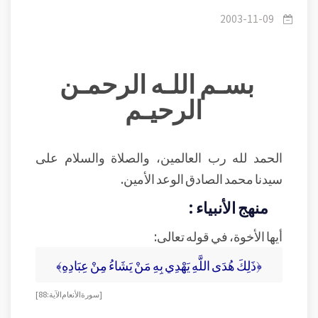
في أفعالهم.
/
2- رمضان 1424 - ومضات في آيات الله
2003-11-09
بسـم اللـه الرحمـن
الرحيـم
الحمد لله رب العالمين، والصلاة والسلام على
سيدنا محمد الصادق الوعد الأمين.
منهج الأنبياء :
أيها الأخوة، في قوله تعالى:
﴿ذَلِكَ هُدَى اللَّهِ يَهْدِي بِهِ مَنْ يَشَاءُ مِنْ عِبَادِهِ﴾
[سورة الأنعام الآية: 88]