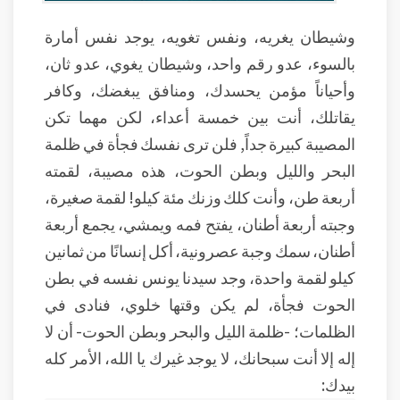
وشيطان يغريه، ونفس تغويه، يوجد نفس أمارة
بالسوء، عدو رقم واحد، وشيطان يغوي، عدو ثان،
وأحياناً مؤمن يحسدك، ومنافق يبغضك، وكافر
يقاتلك، أنت بين خمسة أعداء، لكن مهما تكن
المصيبة كبيرة جداً, فلن ترى نفسك فجأة في ظلمة
البحر والليل وبطن الحوت، هذه مصيبة، لقمته
أربعة طن، وأنت كلك وزنك مئة كيلو! لقمة صغيرة،
وجبته أربعة أطنان، يفتح فمه ويمشي، يجمع أربعة
أطنان، سمك وجبة عصرونية، أكل إنسانًا من ثمانين
كيلو لقمة واحدة، وجد سيدنا يونس نفسه في بطن
الحوت فجأة، لم يكن وقتها خلوي، فنادى في
الظلمات؛ -ظلمة الليل والبحر وبطن الحوت- أن لا
إله إلا أنت سبحانك، لا يوجد غيرك يا الله، الأمر كله
بيدك: