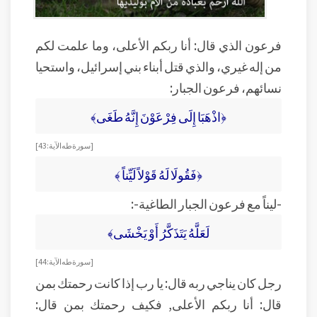
فرعون الذي قال: أنا ربكم الأعلى، وما علمت لكم
من إله غيري، والذي قتل أبناء بني إسرائيل، واستحيا
نسائهم، فرعون الجبار:
﴿اذْهَبَا إِلَى فِرْعَوْنَ إِنَّهُ طَغَى﴾
[سورة طه الآية: 43]
﴿فَقُولَا لَهُ قَوْلاً لَيِّناً ﴾
-ليناً مع فرعون الجبار الطاغية-:
لَعَلَّهُ يَتَذَكَّرُ أَوْ يَخْشَى﴾
[سورة طه الآية: 44]
رجل كان يناجي ربه قال: يا رب إذا كانت رحمتك بمن
قال: أنا ربكم الأعلى, فكيف رحمتك بمن قال: