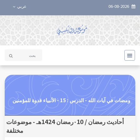
06-08-2026
عربي
ومضات في آيات الله - الدرس : 15 - الأنبياء قدوة للمؤمنين
أحاديث رمضان / ٠10رمضان 1424هـ - موضوعات
مختلفة