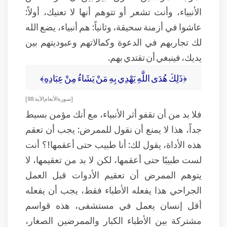
الأنبياء، وأنت تشعر أو تتوهم أنها لا تعنيك، أولاً:
عاشوا في أزمنة سحيقة، وثانياً: هم أنبياء، يضع الله
لك تجاربهم في الدعوة وكمالاتهم وعبوديتهم بين
يديك، فينبغي أن تقتدي بهم.
﴿ذَلِكَ هُدَى اللَّهِ يَهْدِي بِهِ مَنْ يَشَاءُ مِنْ عِبَادِهِ﴾
[سورة الأنعام الآية: 88]
فلا بد من أن تقفو أثر الأنبياء، مع أنك مؤمن بسيط
جداً، هذا لا يمنع أن نقول للممرض: يجب أن تعقم
هذه الأداة، يقول لك: أنا طبيب حتى أعقمها!؟ أنت
لست طبيبًا حتى أعقمها، لكن لا بد من تعقيمها، لا
يتوهم الممرض أن تعقيم الأدوات قبل العمل
الجراحي هذا يفعله الأطباء فقط، يجب أن يفعله
أقل إنسان يعمل في مستشفى، هذه قواسم
مشتركة بين الأطباء الكبار والممرضين الصغار،