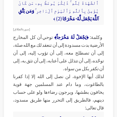
ٱلشَّهَٰدَةَ لِلَّهِ ۚ ذَٰلِكُمْ يُوعَظُ بِهِۦ مَن كَانَ
يُؤْمِنُ بِٱللَّهِ وَٱلْيَوْمِ ٱلْءَاخِرِ ۚ
وَمَن يَتَّقِ
ٱللَّهَ يَجْعَل لَّهُۥ مَخْرَجًا
(2) ﴾
[ سورة الطلاق ]
وكلمة:
﴿يَجْعَلْ لَهُ مَخْرَجاً﴾
توحي أن كل المخارج
الأرضية بدت مسدودة إلى أن تنعقد لك مع الله صلة،
إلى أن تصطلح معه، إلى أن تؤوب إليه، إلى أن
توحّده، إلى أن تتذلل على أعتابه، إلى أن تثق به، إلى
أن تكفر بكل من سواه .
لذلك أيها الإخوة، لن نصل إلى الله إلا إذا كفرنا
بالطاغوت، وما دام عند المسلمين جهة قوية
يخافون بطشها، ويرجون رضاءها ولو على حساب
دينهم، فالطريق إلى التحرر منها طريق مسدود،
قال تعالى: