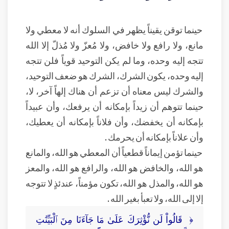
حينما توقن يقيناً يظهر في السلوك أنه لا معطي ولا
مانع، ولا رافع ولا خافض، ولا مُعزّ ولا مُذلّ إلا الله
تتجه إليه وحده، وما لم يكن التوحيد قوياً فلن تتجه
إليه وحده، يكون الشرك، الشرك هو ضعف التوحيد،
والشرك ليس معناه أن تزعم أن هناك إلهاً آخر، لا،
حينما تتوهم أن زيداً بإمكانه أن يرفعك، وأن عبيداً
بإمكانه أن يخفضك، وأن فلاناً بإمكانه أن يعطيك،
وأن علاناً بإمكانه أن يحرمك .
حينما تؤمن إيماناً قطعياً أن المعطي هو الله، والمانع
هو الله، والخافض هو الله، والرافع هو الله، والمعز
هو الله، والمذل هو الله، تكون مؤمناً، عندئذٍ لا تتوجه
إلا إلى الله، ولا تعبأ بغير الله .
﴿ قَالُواْ لَن نُّؤْثِرَكَ عَلَىٰ مَا جَآءَنَا مِنَ ٱلْبَيِّنَٰتِ