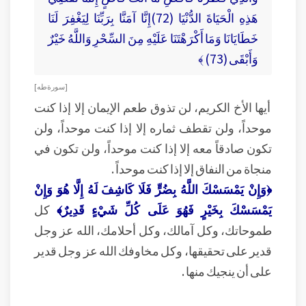
هَذِهِ الْحَيَاةَ الدُّنْيَا (72)إِنَّا آمَنَّا بِرَبِّنَا لِيَغْفِرَ لَنَا
خَطَايَانَا وَمَا أَكْرَهْتَنَا عَلَيْهِ مِنَ السِّحْرِ وَاللَّهُ خَيْرٌ
وَأَبْقَى (73) ﴾
[ سورة طه ]
أيها الأخ الكريم، لن تذوق طعم الإيمان إلا إذا كنت
موحداً، ولن تقطف ثماره إلا إذا كنت موحداً، ولن
تكون صادقاً معه إلا إذا كنت موحداً، ولن تكون في
منجاة من النفاق إلا إذا كنت موحداً .
﴿وَإِنْ يَمْسَسْكَ اللَّهُ بِضُرٍّ فَلَا كَاشِفَ لَهُ إِلَّا هُوَ وَإِنْ
يَمْسَسْكَ بِخَيْرٍ فَهُوَ عَلَى كُلِّ شَيْءٍ قَدِيرٌ﴾
كل
طموحاتك، وكل آمالك، وكل أحلامك، الله عز وجل
قدير على تحقيقها، وكل مخاوفك الله عز وجل قدير
على أن ينجيك منها .