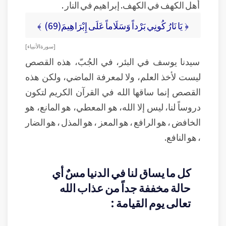
أهل الكهف في الكهف. إبراهيم في النار .
﴿ يَا نَارُ كُونِي بَرْداً وَسَلَاماً عَلَى إِبْرَاهِيمَ(69) ﴾
[ سورة الأنبياء ]
سيدنا يوسف في البئر، في الجُبّ، هذه القصص
ليست لأخذ العلم، ولا لمعرفة الماضي، ولكن هذه
القصص إنما ساقها الله في القرآن الكريم لتكون
دروساً لنا، ليس إلا الله، هو المعطي، هو المانع، هو
الخافض ، هو الرافع ، هو المعز ، هو المذل ، هو الضار
، هو النافع.
كل ما يساق لنا في الدنيا مسٌ أي
حالة مخففة جداً من عذاب الله
تعالى يوم القيامة :