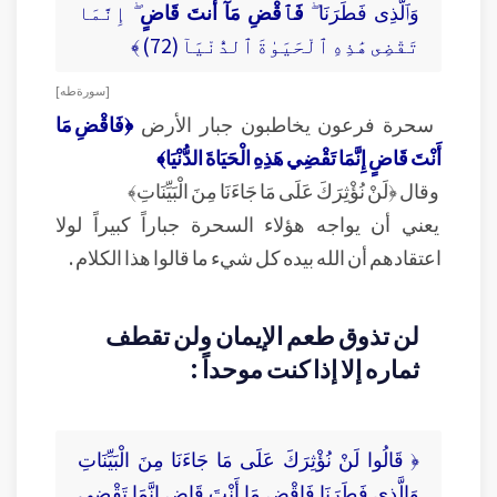
وَٱلَّذِى فَطَرَنَا ۖ
فَٱقْضِ مَآ أَنتَ قَاضٍ
ۖ إِنَّمَا
تَقْضِى هَٰذِهِ ٱلْحَيَوٰةَ ٱلدُّنْيَآ (72) ﴾
[ سورة طه ]
سحرة فرعون يخاطبون جبار الأرض
﴿فَاقْضِ مَا
أَنْتَ قَاضٍ إِنَّمَا تَقْضِي هَذِهِ الْحَيَاةَ الدُّنْيَا﴾
وقال ﴿لَنْ نُؤْثِرَكَ عَلَى مَا جَاءَنَا مِنَ الْبَيِّنَاتِ﴾
يعني أن يواجه هؤلاء السحرة جباراً كبيراً لولا
اعتقادهم أن الله بيده كل شيء ما قالوا هذا الكلام .
لن تذوق طعم الإيمان ولن تقطف
ثماره إلا إذا كنت موحداً :
﴿ قَالُوا لَنْ نُؤْثِرَكَ عَلَى مَا جَاءَنَا مِنَ الْبَيِّنَاتِ
وَالَّذِي فَطَرَنَا فَاقْضِ مَا أَنْتَ قَاضٍ إِنَّمَا تَقْضِي