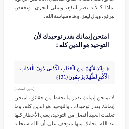
لماذا ؟ لأنه يضر لينفع، ويبتلي ليجزي، ويخفض
ليرفع، ويذل ليعز، وهذه سياسة الله .
امتحن إيمانك بقدر توحيدك لأن
التوحيد هو الدين كله :
﴿ وَلَنُذِيقَنَّهُمْ مِنَ الْعَذَابِ الْأَدْنَى دُونَ الْعَذَابِ
الْأَكْبَرِ لَعَلَّهُمْ يَرْجِعُونَ (21) ﴾
[ سورة السجدة ]
لا تمتحن إيمانك بقدر ما تحفظ من حقائق، امتحن
إيمانك بقدر توحيدك ، والتوحيد هو الدين كله، وما
تعلمت العبيد أفضل من التوحيد، يعني الأخطار كلها
بيد الله، نجاتك منها متوقف على أن الله سبحانه