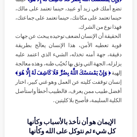
تضع أملك في زيد أو عبيد، حينما تعتمد على مالك،
حينما تعتمد على مكانتك، حينما تعتمد على جماعتك،
فهذا نوع من الشرك.
الحقيقة أن الإنسان لضعف توحيده يبحث عن جهات
قوية تعطيه الأمن، هذا الإنسان يعالَج بطريقة
دقيقة، جهة أمنه تخذله، الشيء الذي اعتمد عليه
يزلزله، الجهة التي وثق بها تُخيّب ظنه، وهذه معالجة
إلهية
﴿ وَإِنْ يَمْسَسْكَ اللَّهُ بِضُرٍّ فَلَا كَاشِفَ لَهُ إِلَّا هُوَ ﴾
إنسان توقفت كليته عن العمل وهو غني كبير، اختار
أفضل طبيب ممن يعرف، فالطبيب أخطأ واستأصل
الكلية السليمة، فأصبح بلا كليتين .
الإيمان هو أن نأخذ بالأسباب وكأنها
كل شيء ثم نتوكل على الله وكأنها