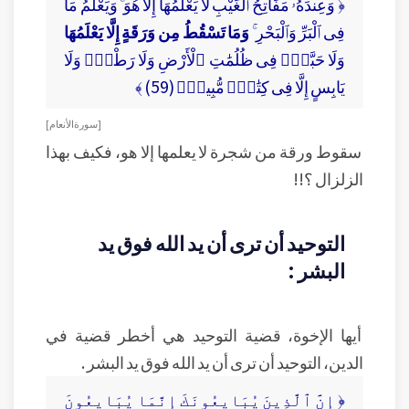
﴿ وَعِندَهُۥ مَفَاتِحُ ٱلْغَيْبِ لَا يَعْلَمُهَآ إِلَّا هُوَ ۚ وَيَعْلَمُ مَا
فِى ٱلْبَرِّ وَٱلْبَحْرِ ۚ
وَمَا تَسْقُطُ مِن وَرَقَةٍ إِلَّا يَعْلَمُهَا
وَلَا حَبَّةٍۢ فِى ظُلُمَٰتِ ٱلْأَرْضِ وَلَا رَطْبٍۢ وَلَا
يَابِسٍ إِلَّا فِى كِتَٰبٍۢ مُّبِينٍۢ (59) ﴾
[ سورة الأنعام ]
سقوط ورقة من شجرة لا يعلمها إلا هو، فكيف بهذا
الزلزال ؟!!
التوحيد أن ترى أن يد الله فوق يد
البشر :
أيها الإخوة، قضية التوحيد هي أخطر قضية في
الدين، التوحيد أن ترى أن يد الله فوق يد البشر .
﴿ إِنَّ ٱلَّذِينَ يُبَايِعُونَكَ إِنَّمَا يُبَايِعُونَ