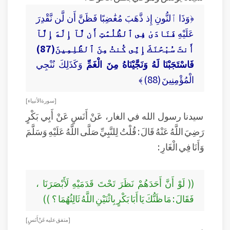
﴿وَذَا ٱلنُّونِ إِذ ذَّهَبَ مُغَٰضِبًا فَظَنَّ أَن لَّن نَّقْدِرَ
عَلَيْهِ
فَنَادَىٰ فِى ٱلظُّلُمَٰتِ أَن لَّآ إِلَٰهَ إِلَّآ
أَنتَ سُبْحَٰنَكَ إِنِّى كُنتُ مِنَ ٱلظَّٰلِمِينَ(87)
فَاسْتَجَبْنَا لَهُ وَنَجَّيْنَاهُ مِنَ الْغَمِّ
وَكَذَلِكَ نُنْجِي
الْمُؤْمِنِينَ (88) ﴾
[ سورة الأنبياء ]
سيدنا رسول الله في الغار، عَنْ أَنَسٍ عَنْ أَبِي بَكْرٍ
رَضِيَ اللَّهُ عَنْهُ قَالَ : قُلْتُ لِلنَّبِيِّ صَلَّى اللَّهُ عَلَيْهِ وَسَلَّمَ
وَأَنَا فِي الْغَارِ :
(( لَوْ أَنَّ أَحَدَهُمْ نَظَرَ تَحْتَ قَدَمَيْهِ لَأَبْصَرَنَا ،
فَقَالَ : مَا ظَنُّكَ يَا أَبَا بَكْرٍ بِاثْنَيْنِ اللَّهُ ثَالِثُهُمَا ؟ ))
[ متفق عليه عَنْ أَنَسٍ ]