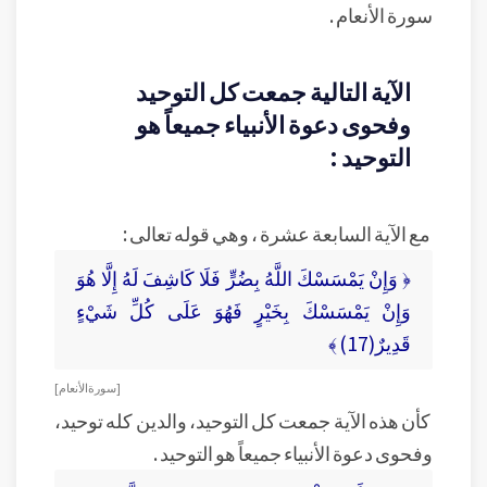
سورة الأنعام .
الآية التالية جمعت كل التوحيد
وفحوى دعوة الأنبياء جميعاً هو
التوحيد :
مع الآية السابعة عشرة ، وهي قوله تعالى :
﴿ وَإِنْ يَمْسَسْكَ اللَّهُ بِضُرٍّ فَلَا كَاشِفَ لَهُ إِلَّا هُوَ
وَإِنْ يَمْسَسْكَ بِخَيْرٍ فَهُوَ عَلَى كُلِّ شَيْءٍ
قَدِيرٌ(17) ﴾
[ سورة الأنعام ]
كأن هذه الآية جمعت كل التوحيد، والدين كله توحيد،
وفحوى دعوة الأنبياء جميعاً هو التوحيد .