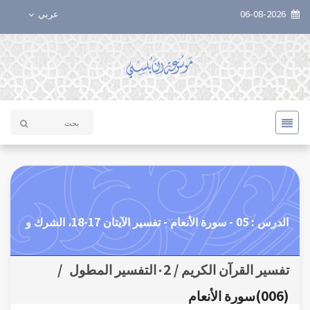
06-08-2026
عربي
الدرس : 05 - سورة الأنعام - تفسير الآيتان 17-18، الشرك و
تفسير القرآن الكريم / ٠2التفسير المطول
/
(006)سورة الأنعام