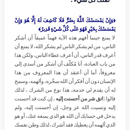
﴿وَإِنْ يَمْسَسْكَ اللَّهُ بِضُرٍّ فَلَا كَاشِفَ لَهُ إِلَّا هُوَ وَإِنْ
يَمْسَسْكَ بِخَيْرٍ فَهُوَ عَلَى كُلِّ شَيْءٍ قَدِيرٌ﴾
لا يمنع حينما أفهم هذه الآية فهماً عميقاً أن أشكر
الناس، من لم يشكر الناس لم يشكر الله، لا يمنع أن
أعرف قدر الناس، أن أعرف عطاء الناس، ولكن هذا
من باب العبادة، أنا مُكلّف أن أشكر من أسدى إلي
معروفاً، أما أن أعتقد أن هذا المعروف من هذا
الإنسان دون أن أفكر أن الله سخّره، وألهمه، وسمح
له أن يقدم لي خدمة، هذا نوع من الشرك ، لذلك
قالوا :
اتق شر من أحسنت إليه
، إن كنت قد أحسنت
إليه ونسيت الله عز وجل، إن أحسنت إليه، ولم
يدخل في حسابك أن الله هو الذي يمنعه عنك، أو هو
الذي ألهمه أن يعطيك فقد أشرك، لذلك وطن نفسك