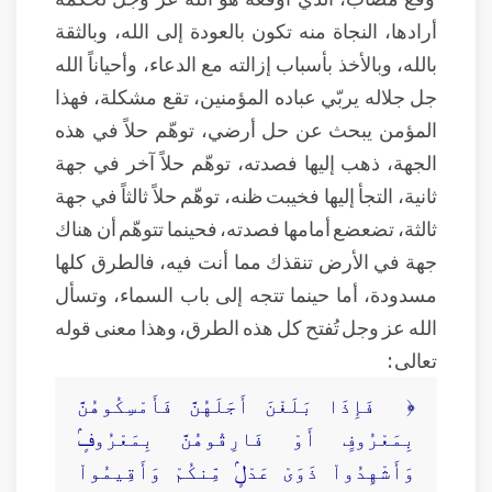
أرادها، النجاة منه تكون بالعودة إلى الله، وبالثقة
بالله، وبالأخذ بأسباب إزالته مع الدعاء، وأحياناً الله
جل جلاله يربّي عباده المؤمنين، تقع مشكلة، فهذا
المؤمن يبحث عن حل أرضي، توهّم حلاً في هذه
الجهة، ذهب إليها فصدته، توهّم حلاً آخر في جهة
ثانية، التجأ إليها فخيبت ظنه، توهّم حلاً ثالثاً في جهة
ثالثة، تضعضع أمامها فصدته، فحينما تتوهّم أن هناك
جهة في الأرض تنقذك مما أنت فيه، فالطرق كلها
مسدودة، أما حينما تتجه إلى باب السماء، وتسأل
الله عز وجل تُفتح كل هذه الطرق، وهذا معنى قوله
تعالى :
﴿ فَإِذَا بَلَغْنَ أَجَلَهُنَّ فَأَمْسِكُوهُنَّ
بِمَعْرُوفٍ أَوْ فَارِقُوهُنَّ بِمَعْرُوفٍۢ
وَأَشْهِدُواْ ذَوَىْ عَدْلٍۢ مِّنكُمْ وَأَقِيمُواْ