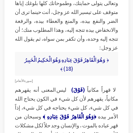
وتعالى يتولى حمايتك، وطموحاتك كلها بلوغك إياها
متوقف على تيسير الله عز وجل، أنت حينما ترى أن
الضر والنفع بيده، والمنع والعطاء بيده، والرفعة
والانخفاض بيده تتجه إليه، وهذا المطلوب منك؛ أن
تتجه إليه وحده، وأن تكفر بمن سواه، ثم يقول الله
عز وجل :
﴿ وَهُوَ الْقَاهِرُ فَوْقَ عِبَادِهِ وَهُوَ الْحَكِيمُ الْخَبِيرُ
(18) ﴾
[ سورة الأنعام ]
لا قهراً مكانياً
(فَوْقَ)
ليس المعنى أنه يقهرهم
مكانياً، يقهرهم لأن كل شيء في الكون يحتاج الله
في كل شيء، كل شيء يحتاجه في كل شيء، إذاً
الأمر بيده
﴿وَهُوَ الْقَاهِرُ فَوْقَ عِبَادِهِ ﴾
وسبحان من
قهر عباده بالموت ، والإنسان وجد حلاً لكل مشكلات