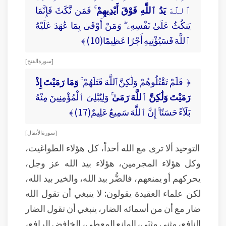
ٱللَّهَ
يَدُ ٱللَّهِ فَوْقَ أَيْدِيهِمْ
ۚ فَمَن نَّكَثَ فَإِنَّمَا
يَنكُثُ عَلَىٰ نَفْسِهِۦ ۖ وَمَنْ أَوْفَىٰ بِمَا عَٰهَدَ عَلَيْهُ
ٱللَّهَ فَسَيُؤْتِيهِ أَجْرًا عَظِيمًا(10) ﴾
[ سورة الفتح ]
﴿ فَلَمْ تَقْتُلُوهُمْ وَلَٰكِنَّ ٱللَّهَ قَتَلَهُمْ ۚ
وَمَا رَمَيْتَ إِذْ
رَمَيْتَ وَلَٰكِنَّ ٱللَّهَ رَمَىٰ
ۚ وَلِيُبْلِىَ ٱلْمُؤْمِنِينَ مِنْهُ
بَلَآءً حَسَنًا ۚ إِنَّ ٱللَّهَ سَمِيعٌ عَلِيمٌ(17) ﴾
[ سورة الأنفال ]
التوحيد ألا ترى مع الله أحداً، كل هؤلاء الطواغيت،
وكل هؤلاء المجرمين، هؤلاء بيد الله عز وجل،
يحركهم أو يمنعهم، فالضُّر بيد الله، والخير بيد الله،
لكن علماء العقيدة يقولون: لا ينبغي أن تقول الله
ضار مع أن من أسمائه الضار، ينبغي أن تقول الضار
النافع، مثنى مثنَى، المانع المعطي، الخافض الرافع،