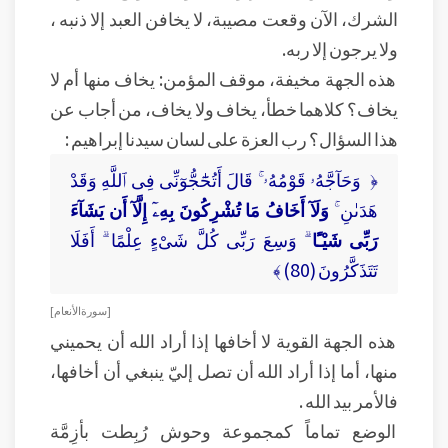
الشرك، الآن وقعت مصيبة، لا يخافن العبد إلا ذنبه ،
ولا يرجون إلا ربه.
هذه الجهة مخيفة، موقف المؤمن: يخاف منها أم لا
يخاف؟ كلاهما خطأ، يخاف ولا يخاف، من أجاب عن
هذا السؤال؟ رب العزة على لسان سيدنا إبراهيم :
﴿ وَحَآجَّهُۥ قَوْمُهُۥ ۚ قَالَ أَتُحَٰٓجُّوٓنِّى فِى ٱللَّهِ وَقَدْ
هَدَىٰنِ ۚ
وَلَآ أَخَافُ مَا تُشْرِكُونَ بِهِۦٓ إِلَّآ أَن يَشَآءَ
رَبِّى شَيْـًٔا
ۗ وَسِعَ رَبِّى كُلَّ شَىْءٍ عِلْمًا ۗ أَفَلَا
تَتَذَكَّرُونَ (80) ﴾
[ سورة الأنعام ]
هذه الجهة القوية لا أخافها إذا أراد الله أن يحميني
منها، أما إذا أراد الله أن تصل إليّ ينبغي أن أخافها،
فالأمر بيد الله .
الوضع تماماً كمجموعة وحوش رُبِطت بأزِمَّة