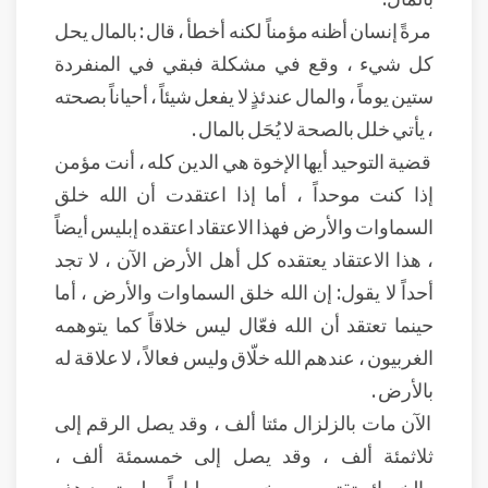
مرةً إنسان أظنه مؤمناً لكنه أخطأ ، قال : بالمال يحل
كل شيء ، وقع في مشكلة فبقي في المنفردة
ستين يوماً ، والمال عندئذٍ لا يفعل شيئاً ، أحياناً بصحته
، يأتي خلل بالصحة لا يُحَل بالمال .
قضية التوحيد أيها الإخوة هي الدين كله ، أنت مؤمن
إذا كنت موحداً ، أما إذا اعتقدت أن الله خلق
السماوات والأرض فهذا الاعتقاد اعتقده إبليس أيضاً
، هذا الاعتقاد يعتقده كل أهل الأرض الآن ، لا تجد
أحداً لا يقول: إن الله خلق السماوات والأرض ، أما
حينما تعتقد أن الله فعّال ليس خلاقاً كما يتوهمه
الغربيون ، عندهم الله خلّاق وليس فعالاً ، لا علاقة له
بالأرض .
الآن مات بالزلزال مئتا ألف ، وقد يصل الرقم إلى
ثلاثمئة ألف ، وقد يصل إلى خمسمئة ألف ،
والخسائر تقترب من خمسين ملياراً ، ولن تعود هذه