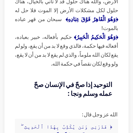
الأرض، والله هناك حلول قد لا تأتي بالخيال، هناك
حلول لكل مشكلات الأرض إلا الموت فلا حل له
﴿وَهُوَ الْقَاهِرُ فَوْقَ عِبَادِهِ﴾
سبحان من قهر عباده
بالموت!
﴿وَهُوَ الْحَكِيمُ الْخَبِيرُ﴾
حكيم بأفعاله، خبير بعباده،
أفعاله فيها حكمة، فالذي وقع لا بد من أن يقع، ولو لم
يقع لكان الله ملوماً، والذي لم يقع لا بد من أن لا يقع،
ولو وقع لكان نقصاً في حكمة الله.
التوحيد إذا صحّ في الإنسان صحّ
عمله وسلم ونجا :
الله عز وجل قال :
﴿ فَذَرْنِى وَمَن يُكَذِّبُ بِهَٰذَا ٱلْحَدِيثِ ۖ