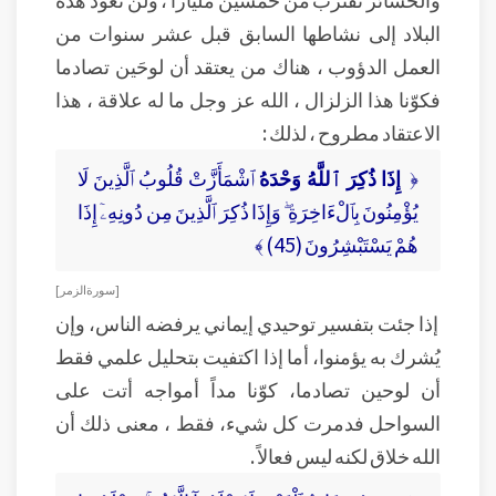
البلاد إلى نشاطها السابق قبل عشر سنوات من
العمل الدؤوب ، هناك من يعتقد أن لوحَين تصادما
فكوّنا هذا الزلزال ، الله عز وجل ما له علاقة ، هذا
الاعتقاد مطروح ، لذلك :
﴿
إِذَا ذُكِرَ ٱللَّهُ وَحْدَهُ
ٱشْمَأَزَّتْ قُلُوبُ ٱلَّذِينَ لَا
يُؤْمِنُونَ بِٱلْءَاخِرَةِ ۖ وَإِذَا ذُكِرَ ٱلَّذِينَ مِن دُونِهِۦٓ إِذَا
هُمْ يَسْتَبْشِرُونَ (45) ﴾
[ سورة الزمر ]
إذا جئت بتفسير توحيدي إيماني يرفضه الناس، وإن
يُشرك به يؤمنوا، أما إذا اكتفيت بتحليل علمي فقط
أن لوحين تصادما، كوّنا مداً أمواجه أتت على
السواحل فدمرت كل شيء، فقط ، معنى ذلك أن
الله خلاق لكنه ليس فعالاً .