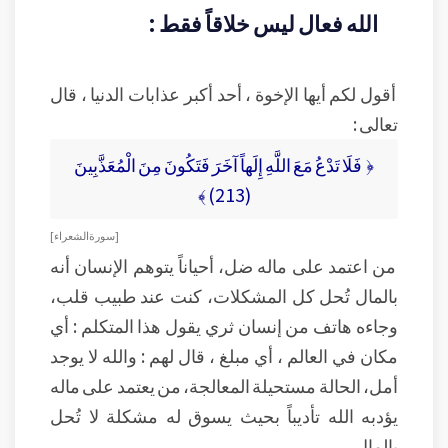
الله فعال ليس خلاقاً فقط :
أقول لكم أيها الإخوة ، أحد أكبر عذابات الدنيا ، قال
تعالى :
﴿ فَلَا تَدْعُ مَعَ اللَّهِ إِلَهاً آخَرَ فَتَكُونَ مِنَ الْمُعَذَّبِينَ
(213) ﴾
[ سورة الشعراء ]
من اعتمد على ماله ضل، أحياناً يتوهم الإنسان أنه
بالمال تُحل كل المشكلات، كنت عند طبيب قلب،
وجاءه هاتف من إنسان ثري يقول هذا المتكلم : أي
مكان في العالم ، أي مبلغ ، قال لهم : والله لا يوجد
أمل، الحالة مستحيلة المعالجة، من يعتمد على ماله
يؤدبه الله تأديباً بحيث يسوق له مشكلة لا تُحل
بالمال.