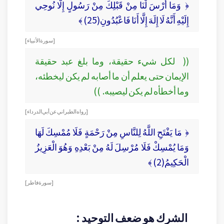
﴿ وَمَا أَرْسَ
لْنَا مِنْ قَبْلِكَ مِنْ رَسُولٍ إِلَّا نُوحِي
إِلَيْهِ أَنَّهُ لَا إِلَهَ إِلَّا أَنَا فَاعْبُدُونِ(25) ﴾
[ سورة الأنبياء ]
(( لكل شيء حقيقة، وما بلغ عبد حقيقة
الإيمان حتى يعلم أن ما أصابه لم يكن ليخطئه،
وما أخطأه لم يكن ليصيبه. ))
[ رواه الطبراني عن أبي الدرداء ]
﴿ مَا يَفْتَحِ اللَّهُ لِلنَّاسِ مِنْ رَحْمَةٍ فَلَا مُمْسِكَ لَهَا
وَمَا يُمْسِكْ فَلَا مُرْسِلَ لَهُ مِنْ بَعْدِهِ وَهُوَ الْعَزِيزُ
الْحَكِيمُ(2) ﴾
[ سورة فاطر ]
الشرك هو ضعف التوحيد :