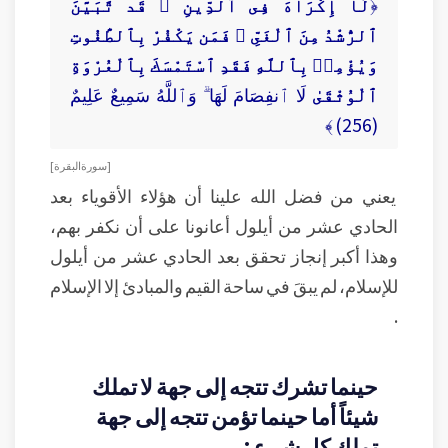
﴿
لَآ إِكْرَاهَ فِى ٱلدِّينِ ۖ قَد تَّبَيَّنَ
ٱلرُّشْدُ مِنَ ٱلْغَىِّ ۚ فَمَن يَكْفُرْ بِٱلطَّٰغُوتِ
وَيُؤْمِنۢ بِٱللَّهِ فَقَدِ ٱسْتَمْسَكَ بِٱلْعُرْوَةِ
ٱلْوُثْقَىٰ
لَا ٱنفِصَامَ لَهَا ۗ وَٱللَّهُ سَمِيعٌ عَلِيمٌ
(256) ﴾
[ سورة البقرة ]
يعني من فضل الله علينا أن هؤلاء الأقوياء بعد
الحادي عشر من أيلول أعانونا على أن نكفر بهم،
وهذا أكبر إنجاز تحقق بعد الحادي عشر من أيلول
للإسلام، لم يبقَ في ساحة القيم والمبادئ إلا الإسلام
.
حينما تشرك تتجه إلى جهة لا تملك
شيئاً أما حينما تؤمن تتجه إلى جهة
تملك كل شيء :