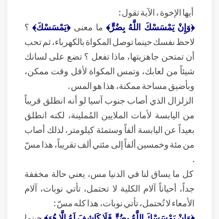
أيها الإخوة ، الآية تقول :
﴿وَإِنْ يَمْسَسْكَ اللَّهُ بِضُرٍّ﴾
ما معنى
﴿يَمْسَسْكَ﴾
؟
لاحظ نفسك حينما توصل المكواة بالكهرباء، ثم تحب
أن تمتحن جاهزيتها، ماذا تفعل ؟ تضع على لسانك
شيئاً من لعابك، وتمس المكواة لأقل وقت ممكن،
وبأضيق مساحة ممكنة، هذا هو المس .
الزلزال الذي أصاب جنوب آسيا لو أنه انطلق قريباً
من اليابسة لأمات الملايين المُملينة، لكنه انطلق
بعيداً عن اليابسة ألفاً وستمئة كيلومتر، لذلك أصاب
من مئة وخمسين ألفاً إلى مئتي ألف تقريباً، هذا مسّ
.
كل ما يساق لنا في الدنيا مس، يعني حالة مخففة
جداً، أحياناً آلام الكلية لا تحتمل، تأتي نوبات، آلام
الأمعاء لا تُحتمل، تأتي نوبات، هذا كله مسّ :
﴿وَإِنْ يَمْسَسْكَ اللَّهُ بِضُرٍّ فَلَا كَاشِفَ لَهُ إِلَّا هُوَ﴾
حينما