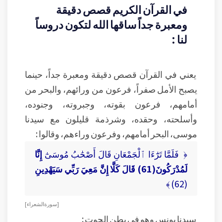
في القرآن الكريم قصص دقيقة
ومعبرة جداً ساقها الله لتكون دروساً
لنا :
يعني في القرآن قصص دقيقة ومعبرة جداً، حينما
يصبح الأمل صفراً، فرعون من ورائهم، والبحر من
أمامهم، فرعون بقوته، وجبروته، وجنوده،
وأسلحته، وحقده، وشرذمة قليلون مع سيدنا
موسى، البحر أمامهم، وفرعون وراءهم، وقالوا :
﴿ فَلَمَّا تَرَٰٓءَا ٱلْجَمْعَانِ قَالَ أَصْحَٰبُ مُوسَىٰٓ
إِنَّا
لَمُدْرَكُونَ(61) قَالَ كَلَّا إِنَّ مَعِيَ رَبِّي سَيَهْدِينِ
(62) ﴾
[ سورة الشعراء ]
سيدنا يونس وهو في بطن الحوت :