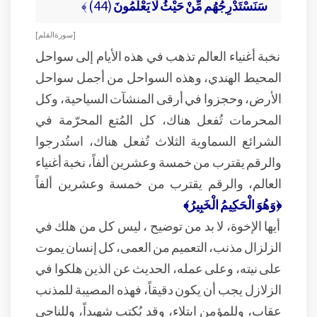
سَنَسْتَدْرِجُهُم مِّنْ حَيْثُ لَا يَعْلَمُونَ
(44) ﴾
[ سورة القلم ]
نخبة أغنياء العالم تذهب في هذه الأيام إلى سواحل
المحيط الهندي، وهذه السواحل من أجمل سواحل
الأرض، وحجزوا في أرقى المنشآت السياحية، وكل
المحرمات تُفعل هناك، كل المُتع المحرّمة في
الشرائع السماوية الثلاث تُفعل هناك، استُدرجوا
والرقم يقترب من خمسة وعشرين ألفاً، نخبة أغنياء
العالم، والرقم يقترب من خمسة وعشرين ألفاً
﴿وَهُوَ الْحَكِيمُ الْخَبِيرُ﴾
أيها الإخوة، لا بد من توضيح ، ليس كل من هلك في
الزلزال مذنب، التعميم من العمى، كل إنسان يموت
على نيته، وعلى عمله، الحديث عن الذين هلكوا في
الزلازل يجب أن يكون دقيقاً، فهذه المصيبة للمذنب
عقاب، وللمؤمن ابتلاء، وقد يُكتب شهيداً، وللناجي