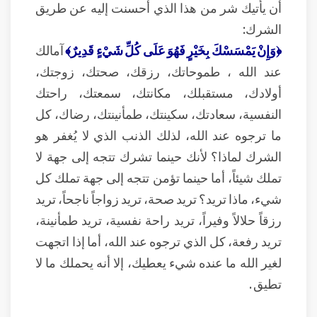
أن يأتيك شر من هذا الذي أحسنت إليه عن طريق
الشرك:
﴿وَإِنْ يَمْسَسْكَ بِخَيْرٍ فَهُوَ عَلَى كُلِّ شَيْءٍ قَدِيرٌ﴾
آمالك
عند الله ، طموحاتك، رزقك، صحتك، زوجتك،
أولادك، مستقبلك، مكانتك، سمعتك، راحتك
النفسية، سعادتك، سكينتك، طمأنينتك، رضاك، كل
ما ترجوه عند الله، لذلك الذنب الذي لا يُغفر هو
الشرك لماذا؟ لأنك حينما تشرك تتجه إلى جهة لا
تملك شيئاً، أما حينما تؤمن تتجه إلى جهة تملك كل
شيء، ماذا تريد؟ تريد صحة، تريد زواجاً ناجحاً، تريد
رزقاً حلالاً وفيراً، تريد راحة نفسية، تريد طمأنينة،
تريد رفعة، كل الذي ترجوه عند الله، أما إذا اتجهت
لغير الله ما عنده شيء يعطيك، إلا أنه يحملك ما لا
تطيق .