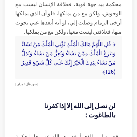
محكمة بيد جهة قوية، فعلاقة الإنسان ليست مع
الوحوش، ولكن مع من يملكها، فلو أن الذي يملكها
أرخى الزمام وصلت إلي، لو أنه أبعدها عني نجوت
منها، فعلاقتي ليست معها، ولكن مع من يملكها .
﴿ قُلِ اللَّهُمَّ مَالِكَ الْمُلْكِ تُؤْتِي الْمُلْكَ مَنْ تَشَاءُ
وَتَنْزِعُ الْمُلْكَ مِمَّنْ تَشَاءُ وَتُعِزُّ مَنْ تَشَاءُ وَتُذِلُّ
مَنْ تَشَاءُ بِيَدِكَ الْخَيْرُ إِنَّكَ عَلَى كُلِّ شَيْءٍ قَدِيرٌ
(26) ﴾
[ سورة آل عمران ]
لن نصل إلى الله إلا إذا كفرنا
بالطاغوت :
وقع مصاب، الذي أوقعه هو الله عز وجل لحكمة