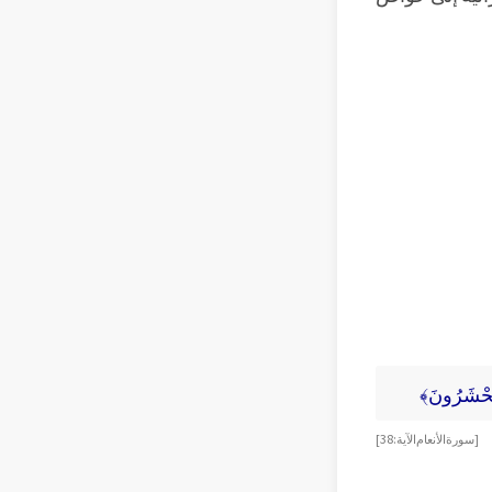
مْ يُحْشَرُونَ﴾
[سورة الأنعام الآية: 38]