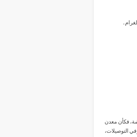
غرام .
فضة، فكأن معدن
وفي التوصيلات،