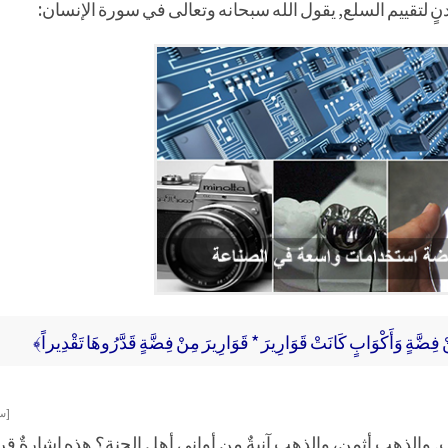
 لتقييم السلع, يقول الله سبحانه وتعالى في سورة الإنسان:
ْ فِضَّةٍ وَأَكْوَابٍ كَانَتْ قَوَارِيرَ * قَوَارِيرَ مِنْ فِضَّةٍ قَدَّرُوهَا تَقْدِيراً﴾
[سور
هب, والذهب أثمن، والذهب آنيةٌ من أواني أهل الجنة؟ هذه إشارةٌ قر