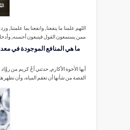
اللهم علمنا ما ينفعنا, وانفعنا بما علمتنا, وزدن
ممن يستمعون القول فيتبعون أحسنه, وأدخلن
ما هي المنافع الموجودة في معدن 
أيها الأخوة الأكارم, حدثني أخٌ كريم من روَّاد
الفضة من شأنها أن تعقم المياه، وأن تطهرها