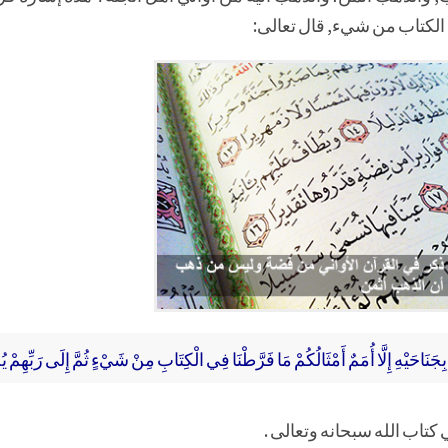
ي الكتاب من شيء, قال تعالى:
جَنَاحَيْهِ إِلَّا أُمَمٌ أَمْثَالُكُمْ مَا فَرَّطْنَا فِي الْكِتَابِ مِنْ شَيْءٍ ثُمَّ إِلَى رَبِّهِ
 كتاب الله سبحانه وتعالى .