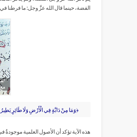
الفضة، حينما قال الله عزَّ وجل: ما فرطنا ف
﴿وَمَا مِنْ دَابَّةٍ فِي الْأَرْضِ وَلَا طَائِرٍ يَطِيرُ بِ
هذه الآية تؤكد أن الأصول العلمية موجودةٌ في