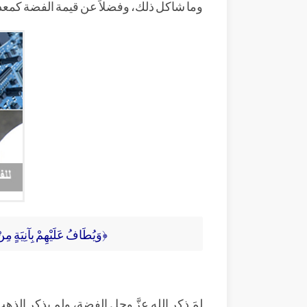
وما شاكل ذلك، وفضلاً عن قيمة الفضة كمعدنٍ
﴿وَيُطَافُ عَلَيْهِمْ بِآنِيَةٍ مِن
لِمَ ذكر الله عزَّ وجل الفضة، ولم يذكر الذ