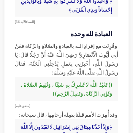
﴿ وَاعْبُدُوا اللَّهَ وَلَا تُشْرِكُوا بِهِ شَيْئاً وَبِالْوَالِدَيْنِ
إِحْسَاناً وَبِذِي الْقُرْبَى ﴾
[النساء الآية: 36]
العبادة لله وحده
وقُرِنَت مع إفرادِ الله بالعبادةِ والصّلاةِ والزّكاة فعَنْ
أَبِي أَيُّوبَ الْأَنْصَارِيِّ رَضِيَ اللَّهُ عَنْهُ أَنَّ رَجُلًا قَالَ: يَا
رَسُولَ اللَّهِ، أَخْبِرْنِي بِعَمَلٍ يُدْخِلُنِي الْجَنَّةَ، فَقَالَ
رَسُولُ اللَّهِ صَلَّى اللَّهُ عَلَيْهِ وَسَلَّمَ :
(( تَعْبُدُ اللَّهَ لَا تُشْرِكُ بِهِ شَيْئًا ، وَتُقِيمُ الصَّلَاةَ ،
وَتُؤْتِي الزَّكَاةَ ، وَتَصِلُ الرَّحِمَ))
[متفق عليه]
وقد أُمِرَت الأمم قبلَنا بصِلة أرحامِها ، قال سبحانه :
﴿ وَإِذْ أَخَذْنَا مِيثَاقَ بَنِي إِسْرَائِيلَ لَا تَعْبُدُونَ إِلَّا اللَّهَ