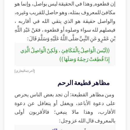
إن قطعوه, وهذا في الحقيقة ليس بواصل، وإنما هو
مكافئ للمعروف بمثله، وهو حاصل للقريب وغيره،
والواصل حقيقة هو الذي يتقي الله في أقاربه ،
فيصلهم لله سواء وصلوه أو قطعوه ، فعَنْ عَبْدِ اللَّهِ
بْنِ عَمْرٍو عَنِ النَّبِيِّ صَلَّى اللَّهُ عَلَيْهِ وَسَلَّمَ قَالَ :
((لَيْسَ الْوَاصِلُ بِالْمُكَافِئِ ، وَلَكِنْ الْوَاصِلُ الَّذِي
إِذَا قُطِعَتْ رَحِمُهُ وَصَلَهَا ))
[أخرجه البخاري]
مظاهر قطيعة الرحم
ومن مظاهر القطيعة: أن تجد بعض الناس يحرص
على دعوة الأباعد، ويغفل أو يتغافل عن دعوة
الأقارب، وهذا مالا ينبغي؛ فالأقربون أولى
بالمعروف قال الله عز وجل :