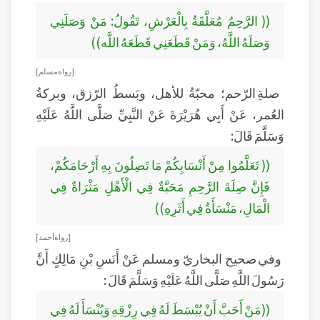
(( الرَّحِمُ مُعَلَّقَةٌ بِالْعَرْشِ، تَقُولُ: مَنْ وَصَلَنِي
وَصَلَهُ اللَّهُ، وَمَنْ قَطَعَنِي قَطَعَهُ اللَّه))
[رواه مسلم]
صلةِ الرّحم؛ محبّةُ للأهل، وبَسطُ الرّزق، وبركةُ
العُمر، عَنْ أَبِي هُرَيْرَةَ عَنْ النَّبِيِّ صَلَّى اللَّهُ عَلَيْهِ
وَسَلَّمَ قَالَ:
(( تَعَلَّمُوا مِنْ أَنْسَابِكُمْ مَا تَصِلُونَ بِهِ أَرْحَامَكُمْ،
فَإِنَّ صِلَةَ الرَّحِمِ مَحَبَّةٌ فِي الْأَهْلِ مَثْرَاةٌ فِي
الْمَالِ، مَنْسَأَةٌ فِي أَثَرِهِ))
[رواه أحمد ]
وفي صحيح البخاريّ ومسلم عَنْ أَنَسِ بْنِ مَالِكٍ أَنَّ
رَسُولَ اللَّهِ صَلَّى اللَّهُ عَلَيْهِ وَسَلَّمَ قَالَ :
((مَنْ أَحَبَّ أَنْ يُبْسَطَ لَهُ فِي رِزْقِهِ وَيُنْسَأَ لَهُ فِي