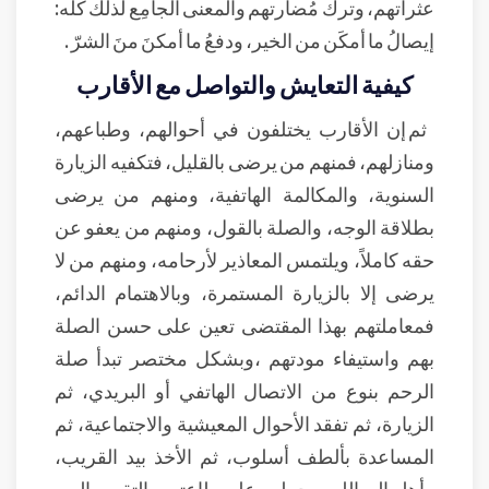
عثراتهم، وترك مُضارتهم والمعنى الجامِع لذلك كلِّه:
إيصالُ ما أمكَن من الخير، ودفعُ ما أمكنَ منَ الشرّ .
كيفية التعايش والتواصل مع الأقارب
ثم إن الأقارب يختلفون في أحوالهم، وطباعهم،
ومنازلهم، فمنهم من يرضى بالقليل، فتكفيه الزيارة
السنوية، والمكالمة الهاتفية، ومنهم من يرضى
بطلاقة الوجه، والصلة بالقول، ومنهم من يعفو عن
حقه كاملاً، ويلتمس المعاذير لأرحامه، ومنهم من لا
يرضى إلا بالزيارة المستمرة، وبالاهتمام الدائم،
فمعاملتهم بهذا المقتضى تعين على حسن الصلة
بهم واستيفاء مودتهم ،وبشكل مختصر تبدأ صلة
الرحم بنوع من الاتصال الهاتفي أو البريدي، ثم
الزيارة، ثم تفقد الأحوال المعيشية والاجتماعية، ثم
المساعدة بألطف أسلوب، ثم الأخذ بيد القريب،
وأهله إلى الله ، وحملهم على طاعته ، والتقرب إليه ،