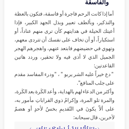
والفاسقة
أما إذا كانت الرحم فاجرة أو فاسقة، فتكون بالعظة
والتذكير، وبألطف تعبير وبذل الجهد الكبير، فإذا
أعيتك الحيلة في هدايتهم كأن ترى منهم عناداً، أو
استكباراً، أو أن تخاف على نفسك أن تتردى معهم،
وتهوي في حضيضهم فابتعد عنهم، واهجرهم الهجر
الجميل الذي لا أذى فيه ولا تحقير، وردد هاتين
القاعدتين:
" دع خيراً عليه الشر يربو " ، "ودرء المفاسد مقدم
على جلب المنافع".
وأكثر من الدعاء لهم بالهداية، وأعد الكَرة بعد الكَرة،
والمرة تلو المرة، وإكرامُ ذوي القراباتِ مأمور به،
على ألاّ يكونَ في التّقديمِ بخسٌ لأحدٍ أو هضمٌ
لآخرين، قال سبحانه:
﴿ وَإِذَا قُلْتُمْ فَاعْدِلُوا وَلَوْ كَانَ ذَا قُرْبَى ﴾