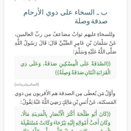
ب ـ السخاء على دوي الأرحام
صدقة وصلة
وللسخاءِ عليهم ثوابٌ مضاعفٌ من ربِّ العالمين،
عَنْ سَلْمَانَ بْنِ عَامِرٍ الضَّبِّيِّ قَالَ: قَالَ رَسُولُ اللَّهِ
صَلَّى اللَّهُ عَلَيْهِ وَسَلَّمَ :
((الصَّدَقَةُ عَلَى الْمِسْكِينِ صَدَقَةٌ، وَعَلَى ذِي
الْقَرَابَةِ اثْنَتَانِ صَدَقَةٌ وَصِلَةٌ))
[ النسائي وابن ماجه]
وأوّلُ مَن يُعطَى مِن الصدقة هم الأقربون مِن ذوي
المَسكنَة، عَنْ أَنَسِ بْنِ مَالِكٍ رَضِيَ اللَّهُ عَنْهُ يَقُولُ :
((كَانَ أَبُو طَلْحَةَ أَكْثَرَ الْأَنْصَارِ بِالْمَدِينَةِ مَالًا،
وَكَانَ أَحَبَّ أَمْوَالِهِ إِلَيْهِ بَيْرُحَاءَ وَكَانَتْ مُسْتَقْبِلَةَ