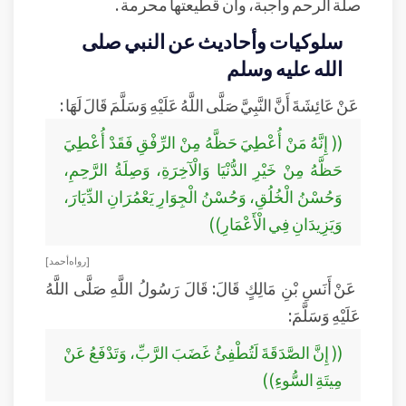
صلة الرحم واجبة، وأن قطيعتها محرمة .
سلوكيات وأحاديث عن النبي صلى
الله عليه وسلم
عَنْ عَائِشَةَ أَنَّ النَّبِيَّ صَلَّى اللَّهُ عَلَيْهِ وَسَلَّمَ قَالَ لَهَا :
(( إِنَّهُ مَنْ أُعْطِيَ حَظَّهُ مِنْ الرِّفْقِ فَقَدْ أُعْطِيَ
حَظَّهُ مِنْ خَيْرِ الدُّنْيَا وَالْآخِرَةِ، وَصِلَةُ الرَّحِمِ،
وَحُسْنُ الْخُلُقِ، وَحُسْنُ الْجِوَارِ يَعْمُرَانِ الدِّيَارَ،
وَيَزِيدَانِ فِي الْأَعْمَارِ))
[رواه أحمد]
عَنْ أَنَسِ بْنِ مَالِكٍ قَالَ: قَالَ رَسُولُ اللَّهِ صَلَّى اللَّهُ
عَلَيْهِ وَسَلَّمَ:
(( إِنَّ الصَّدَقَةَ لَتُطْفِئُ غَضَبَ الرَّبِّ، وَتَدْفَعُ عَنْ
مِيتَةِ السُّوءِ))