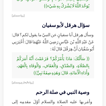
يُوَحَّدَ اللَّهُ لَا يُشْرَكُ بِهِ شَيْء))
[ رواه مسلم]
سؤال هرقل لأبو سفيان
وسأل هِرقل أبا سفيانٍ عن النبيّ ما يقول لكم؟ قال:
عَنْ عَبْدِ اللَّهِ بْنَ عَبَّاسٍ رَضِيَ اللَّهُ عَنْهُمَا قَالَ: أَخْبَرَنِي
أَبُو سُفْيَانَ أَنَّ هِرَقْلَ قَالَ لَهُ :
(( سَأَلْتُكَ: مَاذَا يَأْمُرُكُمْ؟ فَزَعَمْتَ أَنَّهُ أَمَرَكُمْ
بِالصَّلَاةِ، وَالصِّدْقِ، وَالْعَفَافِ، وَالْوَفَاءِ بِالْعَهْدِ،
وَأَدَاءِ الْأَمَانَةِ، قَالَ: وَهَذِهِ صِفَةُ نَبِيٍّ))
[رواه البخاري ومسلم]
وصية النبي في صلة الرحم
وأمَر بها عليه الصلاة والسلام أوّلَ مقدمِه إلى