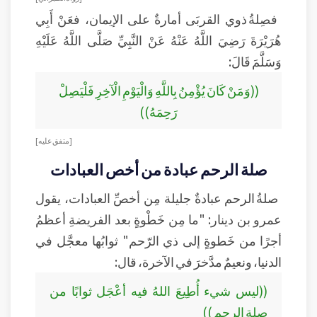
فصِلةُ ذوي القربَى أمارةٌ على الإيمان، فعَنْ أَبِي
هُرَيْرَةَ رَضِيَ اللَّهُ عَنْهُ عَنْ النَّبِيِّ صَلَّى اللَّهُ عَلَيْهِ
وَسَلَّمَ قَالَ:
((وَمَنْ كَانَ يُؤْمِنُ بِاللَّهِ وَالْيَوْمِ الْآخِرِ فَلْيَصِلْ
رَحِمَهُ))
[متفق عليه]
صلة الرحم عبادة من أخص العبادات
صلةُ الرحم عبادةٌ جليلة مِن أخصِّ العبادات، يقول
عمرو بن دينار: "ما مِن خَطْوةٍ بعد الفريضةِ أعظمُ
أجرًا من خَطوةٍ إلى ذي الرّحم" ثوابُها معجَّل في
الدنيا، ونعيمٌ مدَّخرَ في الآخرة، قال:
((ليس شيء أُطِيعَ اللهُ فيه أعْجَل ثوابًا من
صِلةِ الرحم ))