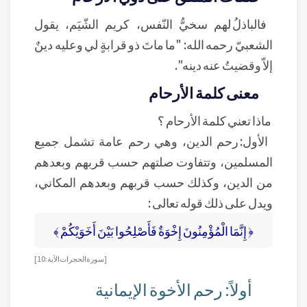
فالباذلُ لهم سخيُّ النّفس، كريم الشّيَم، يقول
الشعبيّ رحمه الله: "ما ماتَ ذو قرابةٍ لي وعليه دينٌ
إلاّ وقضيتُ عنه دينه".
معنى كلمة الأرحام
ماذا تعني كلمة الأرحام ؟
الأول: رحم الدين، وهي رحم عامة تشمل جميع
المسلمين، وتتفاوت صلتهم حسب قربهم وبعدهم
من الدين، وكذلك حسب قربهم وبعدهم المكاني،
ويدل على ذلك قوله تعالى :
﴿ إِنَّمَا الْمُؤْمِنُونَ إِخْوَةٌ فَأَصْلِحُوا بَيْنَ أَخَوَيْكُمْ ﴾
[سورة الحجرات الآية: 10]
أولاً: رحم الأخوة الإيمانية