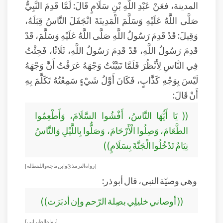
المدينة، فعَنْ عَبْدِ اللَّهِ بْنِ سَلَامٍ قَالَ: لَمَّا قَدِمَ النَّبِيُّ
صَلَّى اللَّهُ عَلَيْهِ وَسَلَّمَ الْمَدِينَةَ انْجَفَلَ النَّاسُ قِبَلَهُ،
وَقِيلَ: قَدْ قَدِمَ رَسُولُ اللَّهِ صَلَّى اللَّهُ عَلَيْهِ وَسَلَّمَ، قَدْ
قَدِمَ رَسُولُ اللَّهِ، قَدْ قَدِمَ رَسُولُ اللَّهِ، ثَلَاثًا، فَجِئْتُ
فِي النَّاسِ لِأَنْظُرَ فَلَمَّا تَبَيَّنْتُ وَجْهَهُ عَرَفْتُ أَنَّ وَجْهَهُ
لَيْسَ بِوَجْهِ كَذَّابٍ، فَكَانَ أَوَّلُ شَيْءٍ سَمِعْتُهُ تَكَلَّمَ بِهِ
أَنْ قَالَ:
(( يَا أَيُّهَا النَّاسُ، أَفْشُوا السَّلَامَ، وَأَطْعِمُوا
الطَّعَامَ، وَصِلُوا الْأَرْحَامَ، وَصَلُّوا بِاللَّيْلِ وَالنَّاسُ
نِيَامٌ تَدْخُلُوا الْجَنَّةَ بِسَلَامٍ))
[ رواه الترمذيّ وابن ماجه واللفظ له]
وهي وصيّة النبي، قال أبو ذر:
(( أوصاني خليلِي بصِلة الرّحم وإن أدبَرَت))
[رواه الطبراني ]