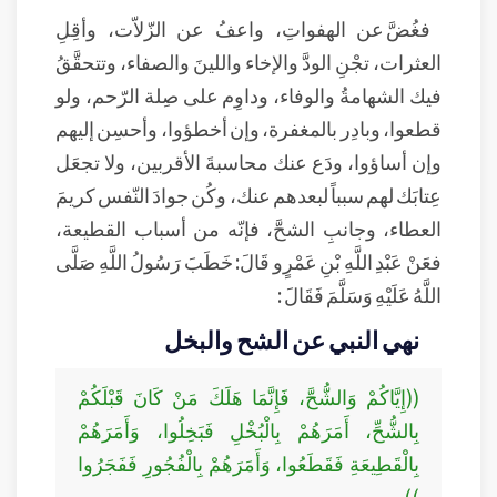
فغُضَّ عن الهفواتِ، واعفُ عن الزّلاّت، وأقِلِ
العثرات، تجْنِ الودَّ والإخاء واللينَ والصفاء، وتتحقَّقُ
فيك الشهامةُ والوفاء، وداوِم على صِلة الرّحم، ولو
قطعوا، وبادِر بالمغفرة، وإن أخطؤوا، وأحسِن إليهم
وإن أساؤوا، ودَع عنك محاسبةَ الأقربين، ولا تجعَل
عِتابَك لهم سبباً لبعدهم عنك، وكُن جوادَ النّفس كريمَ
العطاء، وجانبِ الشحَّ، فإنّه من أسباب القطيعة،
فعَنْ عَبْدِ اللَّهِ بْنِ عَمْرٍو قَالَ: خَطَبَ رَسُولُ اللَّهِ صَلَّى
اللَّهُ عَلَيْهِ وَسَلَّمَ فَقَالَ :
نهي النبي عن الشح والبخل
((إِيَّاكُمْ وَالشُّحَّ، فَإِنَّمَا هَلَكَ مَنْ كَانَ قَبْلَكُمْ
بِالشُّحِّ، أَمَرَهُمْ بِالْبُخْلِ فَبَخِلُوا، وَأَمَرَهُمْ
بِالْقَطِيعَةِ فَقَطَعُوا، وَأَمَرَهُمْ بِالْفُجُورِ فَفَجَرُوا
))