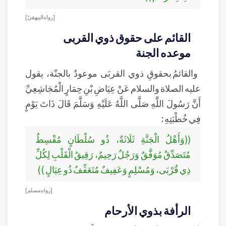
[رواه البيهقيّ ]
القائم على حقوق ذوي القربى
موعده الجنة
والقائمُ بحقوقِ ذوي القربَى موعودٌ بالجنّة، يقول
عليه الصلاة والسلام عَنْ عِيَاضِ بْنِ حِمَارٍ الْمُجَاشِعِيِّ
أَنَّ رَسُولَ اللَّهِ صَلَّى اللَّهُ عَلَيْهِ وَسَلَّمَ قَالَ ذَاتَ يَوْمٍ
فِي خُطْبَتِهِ :
((وَأَهْلُ الْجَنَّةِ ثَلَاثَةٌ، ذُو سُلْطَانٍ مُقْسِطٌ
مُتَصَدِّقٌ مُوَفَّقٌ وَرَجُلٌ رَحِيمٌ، رَقِيقُ الْقَلْبِ لِكُلِّ
ذِي قُرْبَى، وَمُسْلِمٍ وَعَفِيفٌ مُتَعَفِّفٌ ذُو عِيَالٍ ))
[رواه مسلم]
الرأفة بذوي الأرحام