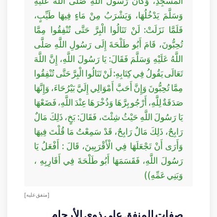
الْمَسْجِدِ، وَكَانَ رَسُولُ اللَّهِ صَلَّى اللَّهُ عَلَيْهِ
وَسَلَّمَ يَدْخُلُهَا، وَيَشْرَبُ مِنْ مَاءٍ فِيهَا طَيِّبٍ،
فَلَمَّا نَزَلَتْ: لَنْ تَنَالُوا الْبِرَّ حَتَّى تُنْفِقُوا مِمَّا
تُحِبُّونَ، قَامَ أَبُو طَلْحَةَ إِلَى رَسُولِ اللَّهِ صَلَّى
اللَّهُ عَلَيْهِ وَسَلَّمَ فَقَالَ: يَا رَسُولَ اللَّهِ، إِنَّ اللَّهَ
تَعَالَى يَقُولُ فِي كِتَابِهِ: لَنْ تَنَالُوا الْبِرَّ حَتَّى تُنْفِقُوا
مِمَّا تُحِبُّونَ وَإِنَّ أَحَبَّ أَمْوَالِي إِلَيَّ بَيْرُحَاءَ، وَإِنَّهَا
صَدَقَةٌ لِلَّهِ، أَرْجُو بِرَّهَا وَذُخْرَهَا عِنْدَ اللَّهِ، فَضَعْهَا
يَا رَسُولَ اللَّهِ حَيْثُ شِئْتَ، فَقَالَ: بَخٍ، ذَلِكَ مَالٌ
رَابِحٌ، ذَلِكَ مَالٌ رَابِحٌ، قَدْ سَمِعْتُ مَا قُلْتَ فِيهَا
وَأَرَى أَنْ تَجْعَلَهَا فِي الْأَقْرَبِينَ، قَالَ : أَفْعَلُ يَا
رَسُولَ اللَّهِ، فَقَسَمَهَا أَبُو طَلْحَةَ فِي أَقَارِبِهِ ،
وَبَنِي عَمِّهِ))
[متفق عليه]
صفات المنفق على ذوي الأرحام