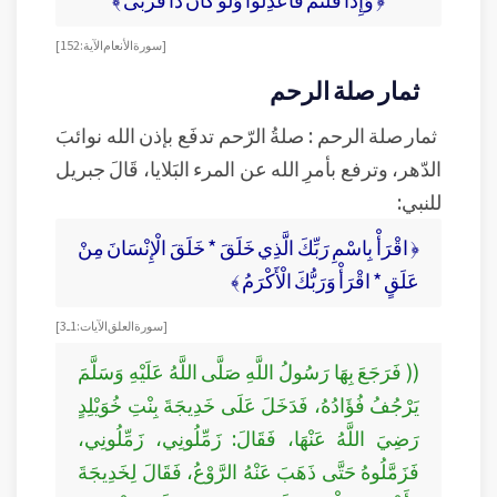
[ سورة الأنعام الآية : 152]
ثمار صلة الرحم
ثمار صلة الرحم : صلةُ الرّحم تدفَع بإذن الله نوائبَ
الدّهر، وترفع بأمرِ الله عن المرء البَلايا، قَالَ جبريل
للنبي:
﴿ اقْرَأْ بِاسْمِ رَبِّكَ الَّذِي خَلَقَ * خَلَقَ الْإِنْسَانَ مِنْ
عَلَقٍ * اقْرَأْ وَرَبُّكَ الْأَكْرَمُ ﴾
[ سورة العلق الآيات: 1ـ3]
(( فَرَجَعَ بِهَا رَسُولُ اللَّهِ صَلَّى اللَّهُ عَلَيْهِ وَسَلَّمَ
يَرْجُفُ فُؤَادُهُ، فَدَخَلَ عَلَى خَدِيجَةَ بِنْتِ خُوَيْلِدٍ
رَضِيَ اللَّهُ عَنْهَا، فَقَالَ: زَمِّلُونِي، زَمِّلُونِي،
فَزَمَّلُوهُ حَتَّى ذَهَبَ عَنْهُ الرَّوْعُ، فَقَالَ لِخَدِيجَةَ