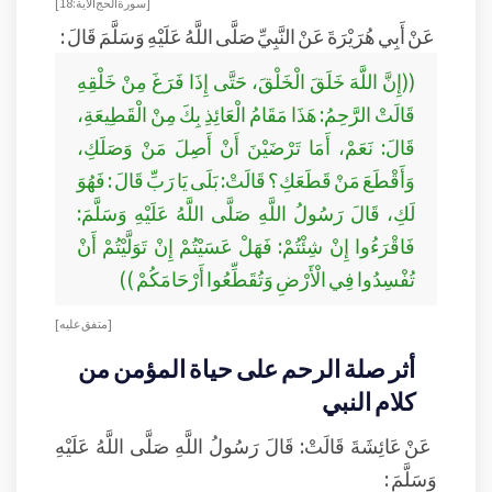
[ سورة الحج الآية : 18]
عَنْ أَبِي هُرَيْرَةَ عَنْ النَّبِيِّ صَلَّى اللَّهُ عَلَيْهِ وَسَلَّمَ قَالَ :
((إِنَّ اللَّهَ خَلَقَ الْخَلْقَ، حَتَّى إِذَا فَرَغَ مِنْ خَلْقِهِ
قَالَتْ الرَّحِمُ: هَذَا مَقَامُ الْعَائِذِ بِكَ مِنْ الْقَطِيعَةِ،
قَالَ: نَعَمْ، أَمَا تَرْضَيْنَ أَنْ أَصِلَ مَنْ وَصَلَكِ،
وَأَقْطَعَ مَنْ قَطَعَكِ؟ قَالَتْ: بَلَى يَا رَبِّ قَالَ : فَهُوَ
لَكِ، قَالَ رَسُولُ اللَّهِ صَلَّى اللَّهُ عَلَيْهِ وَسَلَّمَ:
فَاقْرَءُوا إِنْ شِئْتُمْ: فَهَلْ عَسَيْتُمْ إِنْ تَوَلَّيْتُمْ أَنْ
تُفْسِدُوا فِي الْأَرْضِ وَتُقَطِّعُوا أَرْحَامَكُمْ ))
[متفق عليه ]
أثر صلة الرحم على حياة المؤمن من
كلام النبي
عَنْ عَائِشَةَ قَالَتْ: قَالَ رَسُولُ اللَّهِ صَلَّى اللَّهُ عَلَيْهِ
وَسَلَّمَ :