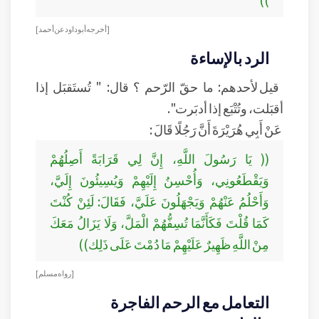
[ أخرجه أبو داود عن أحمد]
الرد بالإساءة
قيل لأحدهم: ما حقّ الرّحم ؟ قال: " تُستَقبَل إذا
أقبَلت، وتُتْبَع إذا أدبَرت".
عَنْ أَبِي هُرَيْرَةَ أَنَّ رَجُلًا قَالَ :
(( يَا رَسُولَ اللَّهِ، إِنَّ لِي قَرَابَةً أَصِلُهُمْ
وَيَقْطَعُونِي، وَأُحْسِنُ إِلَيْهِمْ وَيُسِيئُونَ إِلَيَّ،
وَأَحْلُمُ عَنْهُمْ وَيَجْهَلُونَ عَلَيَّ، فَقَالَ: لَئِنْ كُنْتَ
كَمَا قُلْتَ فَكَأَنَّمَا تُسِفُّهُمْ الْمَلَّ، وَلَا يَزَالُ مَعَكَ
مِنْ اللَّهِ ظَهِيرٌ عَلَيْهِمْ مَا دُمْتَ عَلَى ذَلِك))
[رواه مسلم]
التعامل مع الرحم الفاجرة