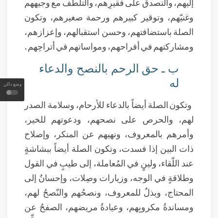
إليهم، والتصدق على فقيرِهم، والتلطف مع وجيههم
وغنيّهم، وتوقير كبيرهم ورحمة صغيرهم، وتكون
الصلة باستضافتهم، وحسن استقبالهم، وإعزازهم،
ومشاركتهم في أفراحهم، ومواساتهم في أتراحِهم .
ب ـ حق الرحم بالنصح والدعاء
له
وضع داكن
وتكون الصلة أيضاً بالدعاء للأرحام، وسلامة الصدر
لهم، والحرص على نصحهم، ودعوتهم للخير،
وأمرهم بالمعروف، ونهيهم عن المنكر، وإصلاح
ذات البين إذا فسدت، وتكون الصلة أيضاً ببشاشةٍ
عند اللّقاء، ولينٍ في المُعاملة، إلى طيبٍ في القول
وطلاقةٍ في الوجه، وزيارات وصِلات، وإحسانٌ إلى
المحتاج، وبذلٌ للمعروف، ونصحُهم والنّصحُ لهم،
ومساندةُ مكروبِهم، وعيادةُ مريضهم، الصفحُ عن