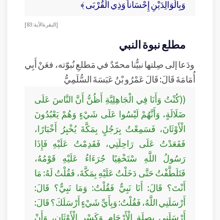
وَبِالْوَالِدَيْنِ إِحْسَاناً وَذِي الْقُرْبَى ﴾
[ البقرة الآية: 83]
مطلع نبوة النبي
ودَعا إلى صِلتها نبيُّنا محمّدٌ في مَطلعِ نُبوّته، فعَنْ أَبِي
أُمَامَةَ قَالَ: قَالَ عَمْرُو بْنُ عَبَسَةَ السُّلَمِيُّ
((كُنْتُ وَأَنَا فِي الْجَاهِلِيَّةِ أَظُنُّ أَنَّ النَّاسَ عَلَى
ضَلَالَةٍ، وَأَنَّهُمْ لَيْسُوا عَلَى شَيْءٍ وَهُمْ يَعْبُدُونَ
الْأَوْثَانَ، فَسَمِعْتُ بِرَجُلٍ بِمَكَّةَ يُخْبِرُ أَخْبَارًا،
فَقَعَدْتُ عَلَى رَاحِلَتِي، فَقَدِمْتُ عَلَيْهِ فَإِذَا
رَسُولُ اللَّهِ سْتَخْفِيًا جُرَءَاءُ عَلَيْهِ قَوْمُهُ،
فَتَلَطَّفْتُ حَتَّى دَخَلْتُ عَلَيْهِ بِمَكَّةَ، فَقُلْتُ لَهُ: مَا
أَنْتَ؟ قَالَ: أَنَا نَبِيٌّ فَقُلْتُ: وَمَا نَبِيٌّ؟ قَالَ:
أَرْسَلَنِي اللَّهُ، فَقُلْتُ: وَبِأَيِّ شَيْءٍ أَرْسَلَكَ؟ قَالَ:
أَرْسَلَنِي بِصِلَةِ الْأَرْحَامِ وَكَسْرِ الْأَوْثَانِ، وَأَنْ