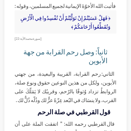
فأثبت الله الأخوّةَ الإيمانية لجميع المسلمين، وقوله :
﴿ فَهَلْ عَسَيْتُمْ إِنْ تَوَلَّيْتُمْ أَنْ تُفْسِدُوا فِي الْأَرْضِ
وَتُقَطِّعُوا أَرْحَامَكُمْ ﴾
[سورة محمد الآية: 22]
ثانياً: وصل رحم القرابة من جهة
الأبوين
الثاني: رحم القرابة، القريبة والبعيدة، من جهتي
الأبوين، ولكل من هذين النوعين حقوق ونوع صلة،
الروابطُ تزداد وُثوقًا بالرّحم، وقريبُك لا يَمَلّكَ على
القرب، ولا ينسَاك في البُعد عِزّهُ عزٌّ لك وذُلّه ذُلٌّ لك .
قول القرطبي في صلة الرحم
قال القرطبي رحمه الله: " اتفقت الملة على أن