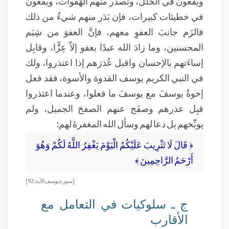
ويقَعون في الخَلل، وتصدُر منهم الهَفوات، ويقَعون
في خطيئات كبيرات، فإن بَدَر منهم شيءٌ من ذلك
فالزَم جانبَ العفوِ معهم، فإنَّ العفوَ من شِيَم
المحسنين، وما زادَ الله عبدًا بعفو إلاّ عِزًّا، وقابِل
إساءَتهم بالإحسان واقبل عُذرَهم إذا اعتذروا، ولك
في النبي الكريم يوسف القدوة والأسوة، فقد فعل
إخوةُ يوسفَ مع يوسفَ ما فعلوا، وعندما اعتذروا
قبِل عذرهم وصفَح عنهم الصفحَ الجميل، ولم
يوبِّخهم بل دعا لهم وسأل الله المغفرةَ لهم:
﴿ قَالَ لَا تَثْرِيبَ عَلَيْكُمُ الْيَوْمَ يَغْفِرُ اللَّهُ لَكُمْ وَهُوَ
أَرْحَمُ الرَّاحِمِينَ ﴾
[سورة يوسف الآية: 92]
ج ـ سلوكيات في التعامل مع
الأقارب