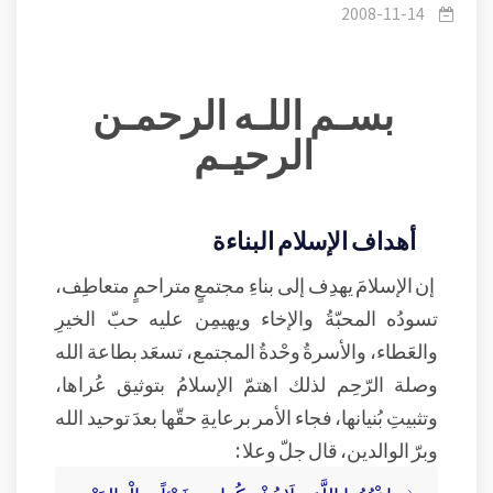
صلة الأرحام وتقوية الروابط الأسرية
2008-11-14
بسـم اللـه الرحمـن
الرحيـم
أهداف الإسلام البناءة
إن الإسلامَ يهدِف إلى بناءِ مجتمعٍ متراحمٍ متعاطِف،
تسودُه المحبّةُ والإخاء ويهيمِن عليه حبّ الخيرِ
والعَطاء، والأسرةُ وحْدةُ المجتمع، تسعَد بطاعة الله
وصلة الرّحِم لذلك اهتمّ الإسلامُ بتوثيق عُراها،
وتثبيتِ بُنيانها، فجاء الأمر برعايةِ حقّها بعدَ توحيد الله
وبرّ الوالدين، قال جلّ وعلا :