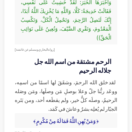
وَأَخْبَرَهَا الْخَبَرَ: لَقَدْ خَشِيتُ عَلَى نَفْسِي،
فَقَالَتْ خَدِيجَةُ: كَلَّا، وَاللَّهِ مَا يُخْزِيكَ اللَّهُ أَبَدًا،
إِنَّكَ لَتَصِلُ الرَّحِمَ، وَتَحْمِلُ الْكَلَّ، وَتَكْسِبُ
الْمَعْدُومَ، وَتَقْرِي الضَّيْفَ، وَتُعِينُ عَلَى نَوَائِبِ
الْحَقِّ))
[رواه البخاري ومسلم عن عائشة]
الرحم مشتقة من اسم الله جل
جلاله الرحيم
لقد خلق الله الرحمَ، وشقَقَ لها اسمًا من اسمِه،
ووعَد ربُّنا جلّ وعلا بوصلِ مَن وصلَها، ومَن وصَله
الرحيمُ، وصلَه كلُّ خير، ولم يقطَعه أحد، ومن بَتَره
الجبّار لم يُعلِه بشرٌ وعاشَ في كَمَد.
﴿ وَمَنْ يُهِنِ اللَّهُ فَمَا لَهُ مِنْ مُكْرِمٍ ﴾