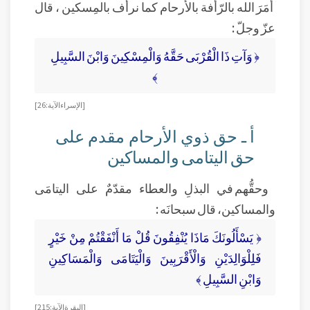
أمَرَ الله بالرّأفة بالأرحام كما نرأَف بالمِسكين ، قال
عزّ وجلّ :
﴿ وَآتِ ذَا الْقُرْبَى حَقَّهُ وَالْمِسْكِينَ وَابْنَ السَّبِيلِ
﴾
[الإسراء الآية: 26]
أ ـ حق ذوي الأرحام مقدم على
حق اليتامى والمساكين
وحقُّهم في البذلِ والعطاء مقدّمٌ على اليتامَى
والمساكين، قال سبحانَه :
﴿ يَسْأَلُونَكَ مَاذَا يُنْفِقُونَ قُلْ مَا أَنْفَقْتُمْ مِنْ خَيْرٍ
فَلِلْوَالِدَيْنِ وَالْأَقْرَبِينَ وَالْيَتَامَى وَالْمَسَاكِينِ
وَابْنِ السَّبِيلِ ﴾
[البقرة الآية: 215]