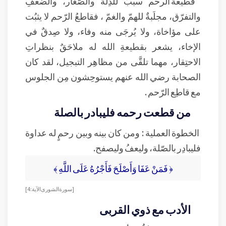
قطيعة الرحم سببٌ للذِلّة والصّغار، والضّعفِ
والتفرّق، مجلَبةٌ للهمّ والغمّ ، فقاطعُ الرّحم لا يثبُت
على مؤاخاة، ولا يُرجَى منه وفاء، ولا صِدقٌ في
الإخاء، يشعر بقطيعةِ الله له ملاحَقٌ بنظراتِ
الاحتِقار، مهما تلقَّى من مظاهِر التبجيل، لقد كان
الصحابة رضي الله عنهم يستوحِشون مِن الجلوس
مع قاطِع الرّحم .
من قطعت رحمه فليبادر بالصلة
الخطوة العملية : ومن كان بينه وبين رحمٍ له عداوة
فليبادِر بالصّلة، وليعفُ وليصفح.
﴿ فَمَنْ عَفَا وَأَصْلَحَ فَأَجْرُهُ عَلَى اللَّهِ ﴾
[سورة الشورى الآية: 4]
الأدب مع ذوي القربى