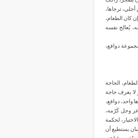
أجلي، ترجاها،
إن كان الطعام،
، يُعالج نفسه
مجموعة دوافع،
لطعام، الحاجة
ر لا يعرف حاجة
ا واحد، دوافع،
ز وجل كَرّمه،
الاختيار، لحكمة
سان يستطيع أن
بُعَ من قناعته