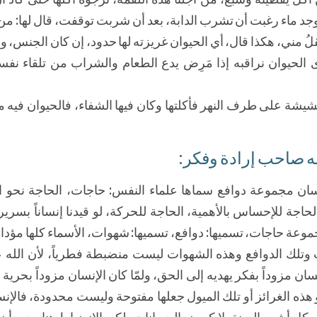
د ماء رغبت أن تشرب الدابة، بعد أن شربت توقفت، قال لها: من 
ُ مني، هكذا قال، أي الحيوان غريزته لها حدود، إن كان الجنس، و
لحيوان نراقبه إذا مَرِض يدع الطعام والشراب من تلقاء نفسه
ة على طرف النهر فأكلتها وكان فيها الشفاء، فالحيوان فيه 
إنسان مجموعة دوافع سماها علماء النفس: حاجات، الحاجة نحو ا
لحاجة للإحساس بالأهمية، الحاجة للحركة، لو قيدنا إنساناً بسري
جموعة حاجات، تسميها: دوافع، تسميها: شهوات، الأسماء كلها مؤداه
وتلك الدوافع وهذه الشهوات ليست منضبطة فطرياً، لأن الله ع
نسان مزوداً بفكر يهديه إلى الحق، ولمّا كان الإنسان مزوداً بحرية 
 هذه الغرائز أو تلك الميول جعلها مفتوحة وليست محدودة، فالإن
ل أشهر السنة، لا كبعض الحيوانات، لكن الانضباط هنا يجب أن ين