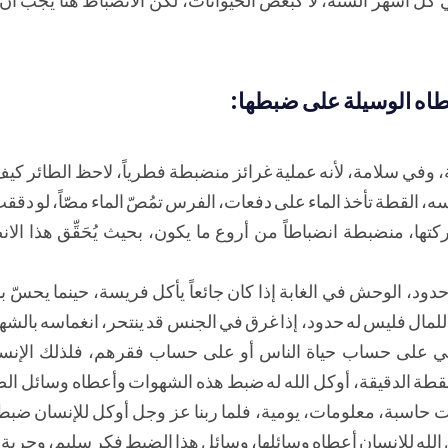
عطاه الوسيلة على ضبطها:
 وفي سلامة، لأنه عملية غرائز منضبطة فطرياً، لاحظ الطائر كيف
 نفسه، القطة تأخذ الماء على دفعات، الفرس تمُصّ الماء مصّاً، لو دق
ها، منضبطة انضباطاً من أروع ما يكون، بحيث يُحَقِّق هذا الا
حدود، الوحش في الغابة إذا كان جائعاً يأكل فريسة، حينما يحسّ
 للمال فليس له حدود، إذا غرق في الجنس قد ينتحر، انغماسه بالش
ستعلي على حساب حياة الناس أو على حساب فقرهم، فلذلك الإنس
لنقطة الدقيقة، أوكل الله له ضبط هذه الشهوات وأعطاه وسائل ال
لات حاسبة، معلومات، يومية، فلما ربنا عز وجل أوكل للإنسان ضب
الله للإنسان أعطاه وسائلها، وسائل هذا الضبط فكر سليم، وحرية اخت