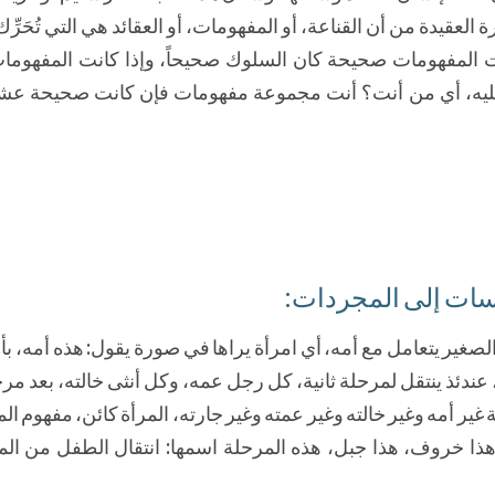
 العقيدة من أن القناعة، أو المفهومات، أو العقائد هي التي تُحَرّ
ت المفهومات صحيحة كان السلوك صحيحاً، وإذا كانت المفهوما
َكّز عليه، أي من أنت؟ أنت مجموعة مفهومات فإن كانت صحيحة 
لصغير يتعامل مع أمه، أي امرأة يراها في صورة يقول: هذه أمه، ب
ندئذ ينتقل لمرحلة ثانية، كل رجل عمه، وكل أنثى خالته، بعد مر
ير أمه وغير خالته وغير عمته وغير جارته، المرأة كائن، مفهوم الم
هذا خروف، هذا جبل، هذه المرحلة اسمها: انتقال الطفل من ا