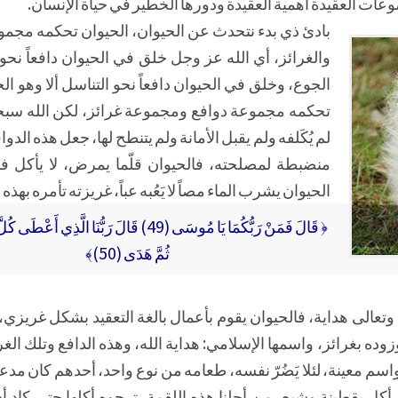
وعات العقيدة أهمية العقيدة ودورها الخطير في حياة الإنسان.
بادئ ذي بدء نتحدث عن الحيوان، الحيوان تحكمه مجمو
والغرائز، أي الله عز وجل خلق في الحيوان دافعاً نحو 
الجوع، وخلق في الحيوان دافعاً نحو التناسل ألا وهو ا
تحكمه مجموعة دوافع ومجموعة غرائز، لكن الله سبحان
لم يُكَلفه ولم يقبل الأمانة ولم يتنطح لها، جعل هذه الدوا
منضبطة لمصلحته، فالحيوان قلّما يمرض، لا يأكل فوق
الحيوان يشرب الماء مصاً لا يَعُبه عباً، غريزته تأمره بهذه
﴿ قَالَ فَمَنْ رَبُّكُمَا يَا مُوسَى (49) قَالَ رَبُّنَا الَّذِ
ثُمَّ هَدَى (50)﴾
ه وتعالى هداية، فالحيوان يقوم بأعمال بالغة التعقيد بشكل غري
وزوده بغرائز، واسمها الإسلامي: هداية الله، وهذه الدافع وتلك الغرائ
واسم معينة، لئلا يَضُرّ نفسه، طعامه من نوع واحد، أحدهم كان مدعو
ل يقطينة وشبع، من أجلنا هذه اللقمة، ترجوه أكلها حتى كاد أ