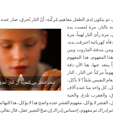
ثم يتكون لدى الطفل مفاهيم مُركّبة، أنّ النار تُحرق، صار عنده 
 بالنار، مرة لمست يده
رة رأى النار لهيباً، مرة
دفأة كهربائية احترقت يده،
ء ومن مدفئة المازوت ومن
ذا المفهوم، هذا المفهوم
 يبتعد عنها، هنا الآن دقة
ماً مركباً عن النار ، النار
ام النفيس سُمّاً؟ لا يأكل،
ل، كل واحد منا عنده آلاف
ق، والعقرب تلدغ، والحية
كل، القشر لا يؤكل، مفهوم القشر عنده واضح هذا لا يؤكل، هذا للبهائم
ثم إدراك ثم مفهوم، إحساس إدراك إن صحّ التعبير عقل، قال تعالى: