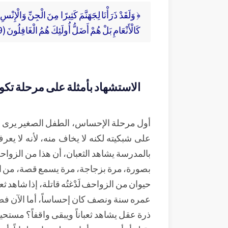
﴿ وَلَقَدْ ذَرَأْنَا لِجَهَنَّمَ كَثِيرًا مِنَ الْجِنِّ وَالْإِنْسِ
كَالْأَنْعَامِ بَلْ هُمْ أَضَلُّ أُولَئِكَ هُمُ الْغَافِلُونَ (179)﴾
الاستشهاد بأمثلة على مرحلة تكو
أول مرحلة الإحساس، الطفل الصغير يرى ال
على شبكيته لكنه لا يخاف منه، لأنه لا يعر
بالمدرسة يشاهد الثعبان، أن هذا من الزواحف،
بصورة، مرة بزجاجة، مرة يسمع قصة، من الزج
حيوان من الزواحف لَدْغتُه قاتلة، إذا شاهد ثع
عمره سنة ونصف كان إحساساً، أما الآن فصار
ذرة عقل يشاهد ثعباناً ويبقى واقفاً؟ مستحيل، 