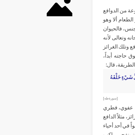
عة من الدوافع
الطعام ألا وهو
لجنس، فالحيوان
ه وتعالى لأنه
فع وتلك الغرائز
 حاجته أبداً،
 الطريقة، قال:
ي أَعْطَى كُلَّ شَيْءٍ خَلْقَهُ
[ سورة طه ]
زي، عفوي، فطري
ز، مثلاً الدافع
اً في أحد أحياء
ن ينفجر، راكب