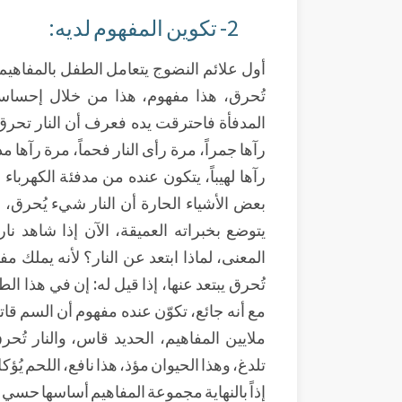
2- تكوين المفهوم لديه:
أول علائم النضوج يتعامل الطفل بالمفاهيم، 
تُحرق،
هذا مفهوم، هذا من خلال إحساسه
المدفأة فاحترقت يده فعرف أن النار تحرق، م
رآها جمراً، مرة رأى النار فحماً، مرة رآها م
رآها لهيباً، يتكون عنده من مدفئة الكهربا
بعض الأشياء الحارة أن النار شيء يُحرق، ه
يتوضع بخبراته العميقة، الآن إذا شاهد ناراً
المعنى، لماذا ابتعد عن النار؟ لأنه يملك مفهو
تُحرق يبتعد عنها، إذا قيل له: إن في هذا الطع
مع أنه جائع، تكوّن عنده مفهوم أن السم قات
ملايين المفاهيم، الحديد قاس، والنار تُحر
تلدغ، وهذا الحيوان مؤذ، هذا نافع، اللحم يُؤ
إذاً بالنهاية مجموعة المفاهيم أساسها حسي 