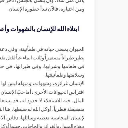
ومن اختياره، فالآن تبدأ خطورة الإنسان.
ابتلاء الله للإنسان بالشهوات وأ
الحيوان يمضي حياته في طمأنينة، وفي دعة،
يطير طيراناً مستمراً ويَعُب الماء عباً لقتل
في طعامها وشرابها، وفي طيرانها، في حركت
وسلامتها وطمأنينتها.
الإنسان غرائزه، وشهواته، وميوله ليس لها 
افتراس الحيوانات الأخرى، أما حبّ الإنسان
المال، حبه للاستعلاء لا حدود له، قد ي
منضبطة فطرياً، أوكل الله له ضبطها، هنا ا
لإنسان المحاسبة تعطيه وسائلها، دفاتر، آ
وهذه الميول والغرائز والحاجات، حينما أوكل 