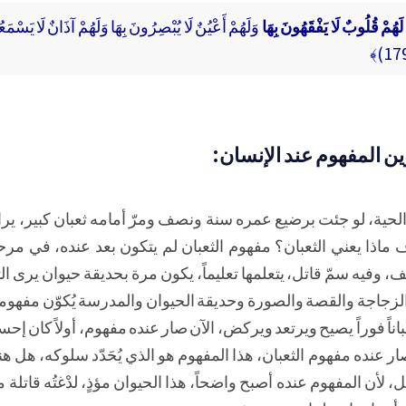
لَهُمْ قُلُوبٌ لَا يَفْقَهُونَ بِهَا
وَلَهُمْ أَعْيُنٌ لَا يُبْصِرُونَ بِهَا وَلَهُمْ آذَانٌ لَا يَسْمَع
ين المفهوم عند الإنسان:
حية، لو جئت برضيع عمره سنة ونصف ومرّ أمامه ثعبان كبير، يرا
ف ماذا يعني الثعبان؟ مفهوم الثعبان لم يتكون بعد عنده، في مر
 وفيه سمّ قاتل، يتعلمها تعليماً، يكون مرة بحديقة حيوان يرى الث
اجة والقصة والصورة وحديقة الحيوان والمدرسة يُكوّن مفهوماً ع
باناً فوراً يصيح ويرتعد ويركض، الآن صار عنده مفهوم، أولاً كان إحس
 عنده مفهوم الثعبان، هذا المفهوم هو الذي يُحَدّد سلوكه، هل ه
لأن المفهوم عنده أصبح واضحاً، هذا الحيوان مؤذٍ، لدْغتُه قاتلة مثلا