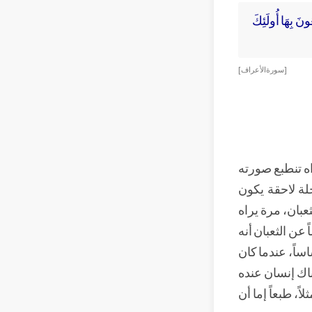
ُونَ بِهَا أُولَئِكَ
[ سورة الأعراف ]
ه تنطبع صورته
حلة لاحقة يكون
عبان، مرة يراه
ن الثعبان أنه
اساً، عندما كان
ناك إنسان عنده
ً، طبعاً إما أن