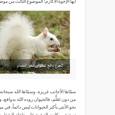
أيها الإخوة الأكارم؛ الموضوع الثالث من موض
سمّاها الأجانب غريزة، وسمّاها الله سبحان
من دون تَعَلُّم، فالحيوان زوده الله بدوافع، 
نحو الأنثى بأكثر الحيوانات ليس دائماً، في م
دمشق، وكانت الدعوة على طعام اليقطين أك