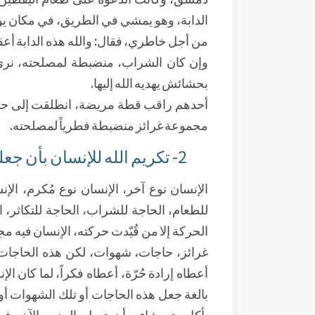
الدابة، وهو يمشي في الطريق، في مكان يوج
من أجل خاطري، فقال: والله هذه الدابة أعقل
وإن كان الشراب، منضبطة لمصلحته، نرى ا
بحشائش يهديه الله إليها.
أحدهم راقب قطة مريضة، انطلقت إلى حشيش
مجموعة غرائز منضبطة فطرياً لمصلحته.
2- تكريم الله للإنسان بأن جعله صاحب إرادة وفكر:
الإنسان نوع آخر، الإنسان نوع مُكرم، ال
للطعام، الحاجة للشراب، الحاجة للتكاثر، ا
الحركة إلا من قُيّدت حركته، الإنسان فيه م
غرائز، حاجات، شهوات، لكن هذه الحاجات 
أعطاه إرادة حُرّة، أعطاه فكراً، لما كان الإ
بالغة جعل هذه الحاجات أو تلك الشهوات أو
يأكل متى شاء، وأن يتصل بالجنس الآخر في ك