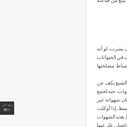
 يشرب، لو أنه
قت في الحيوانات
نضباط مصلحتها
 بالشبع يكف عن
هوات، حبه لجمع
ان شهواته غير
وضع داكن
ضبط، إذا أوكلت
ط هذه الشهوات
يار، عبّر عنها