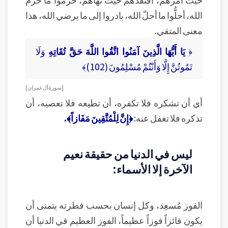
الله، أحلُّوا ما أحلّ الله، بادروا إلى ما يرضي الله، هذا
معنى المتقي.
﴿
يَا أَيُّهَا الَّذِينَ آمَنُوا اتَّقُوا اللَّهَ حَقَّ تُقَاتِهِ
وَلَا
تَمُوتُنَّ إِلَّا وَأَنْتُمْ مُسْلِمُونَ (102)﴾
[ سورة آل عمران ]
أي أن تشكره فلا تكفره، أن تطيعه فلا تعصيه، أن
تذكره فلا تغفل عنه:
﴿إِنَّ لِلْمُتَّقِينَ مَفَازاً﴾.
ليس في الدنيا من حقيقة نعيم
الآخرة إلا الأسماء:
الفوز مُسعِد، وكل إنسان بحسب فطرته يتمنى أن
يكون فائزاً فوزاً عظيماً، الفوز العظيم في الدنيا أن