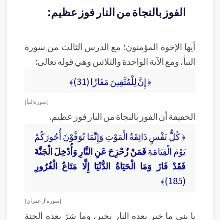
الفوز بالنجاة من النار فوز عظيم:
أيها الإخوة المؤمنون؛ مع الدرس الثالث من سورة
النبأ، ومع الآية الواحدة والثلاثين وهي قوله تعالى:
﴿ إِنَّ لِلْمُتَّقِينَ مَفَازًا (31)﴾
[ سورة النبأ ]
الحقيقة أن الفوز بالنجاة من النار فوز عظيم.
﴿ كُلُّ نَفْسٍ ذَائِقَةُ الْمَوْتِ وَإِنَّمَا تُوَفَّوْنَ أُجُورَكُمْ
يَوْمَ الْقِيَامَةِ
فَمَنْ زُحْزِحَ عَنِ النَّارِ وَأُدْخِلَ الْجَنَّةَ
فَقَدْ فَازَ وَمَا الْحَيَاةُ الدُّنْيَا إِلَّا مَتَاعُ الْغُرُورِ
(185)﴾
[ سورة آل عمران ]
يا بني ما خير بعده النار بخير، وما شرّ بعده الجنة