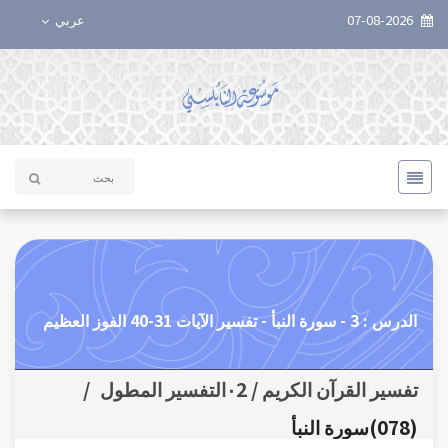
07-08-2026
عربي
الدرس : 3 - سورة النبأ - تفسير الآيات 31-40 الفوز العظيم
تفسير القرآن الكريم / ٠2التفسير المطول
/
(078)سورة النبأ