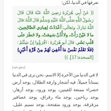
نعرفها في الدنيا، لكن:
(( عَنْ أَبِي هُرَيْرَةَ رَضِيَ اللَّهُ عَنْهُ قَالَ: قَالَ
رَسُولُ اللَّهِ صَلَّى اللَّهُ عَلَيْهِ وَسَلَّمَ قَالَ اللَّهُ: قالَ
اللَّهُ تَبارَكَ وتَعالَى:
أعْدَدْتُ لِعِبادِي الصَّالِحِينَ،
ما لا عَيْنٌ رَأَتْ، ولا أُذُنٌ سَمِعَتْ، ولا خَطَرَ علَى
قَلْبِ بَشَر.
قالَ أبو هُرَيْرَةَ : اقْرَؤُوا إنْ شِئْتُمْ :
{فَلَا تَعْلَمُ نَفْسٌ مَا أُخْفِيَ لَهُمْ مِنْ قُرَّةِ أَعْيُنٍ}
[السجدة: 17]. ))
[ متفق عليه ]
لا في الدنيا من الآخرة إلا الاسم، نحن نرى في الدنيا
بستاناً جميلاً، فيه أشجار وارفة الظلال، يوجد أرض
خضراء ممتعة للعينين، يوجد ورود، يوجد أزهار،
يوجد رياحين، يوجد ماء رقراق، يوجد عصافير
مزقزقة، يوجد ورود متفتحة، يوجد نسيم عليل،