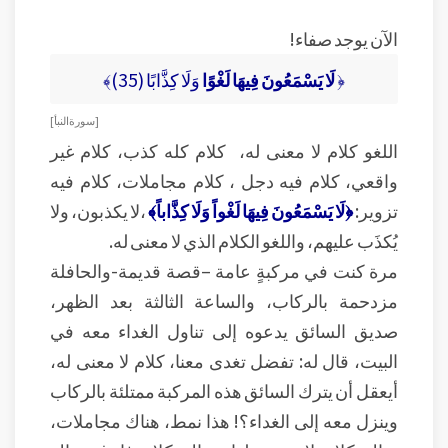
الآن يوجد صفاء!
﴿
لَا يَسْمَعُونَ فِيهَا لَغْوًا
وَلَا كِذَّابًا (35)﴾
[ سورة النبأ ]
اللغو كلام لا معنى له، كلام كله كذب، كلام غير
واقعي، كلام فيه دجل ، كلام مجاملات، كلام فيه
تزوير:
﴿لَا يَسْمَعُونَ فِيهَا لَغْواً وَلَا كِذَّاباً﴾
،لا يكذبون، ولا
يُكذَب عليهم، واللغو الكلام الذي لا معنى له.
مرة كنت في مركبةٍ عامة –قصة قديمة-والحافلة
مزدحمة بالركاب، والساعة الثالثة بعد الظهر،
صديق السائق يدعوه إلى تناول الغداء معه في
البيت، قال له: تفضل تغدى معنا، كلام لا معنى له،
أيعقل أن يترك السائق هذه المركبة ممتلئة بالركاب
وينزل معه إلى الغداء؟! هذا نمط، هناك مجاملات،