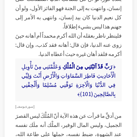
إنسان، وانتهت به إلى الجنة فهو الفائز الأول، ولو أن
كل نعيم الدنيا كان بيد إنسان، وانتهى به الأمر إلى
جهنم هذا ليس بشيء إطلاقاً.
فلينظر ناظر بعقله أن الله أكرم محمداً أم أهانه حينَ
زوى عنه الدنيا، فإن قال: أهانه فقد كذب، وإن قال:
أكرمه فلقد أهان غيره حيث أعطاه الدنيا.
﴿
رَبِّ قَدْ آتَيْتَنِي مِنَ الْمُلْكِ
وَعَلَّمْتَنِي مِنْ تَأْوِيلِ
الْأَحَادِيثِ فَاطِرَ السَّمَاوَاتِ وَالْأَرْضِ أَنْتَ وَلِيِّي
فِي الدُّنْيَا وَالْآخِرَةِ تَوَفَّنِي مُسْلِمًا وَأَلْحِقْنِي
بِالصَّالِحِينَ (101)﴾
[ سورة يوسف ]
من أدقِّ ما قرأت عن هذه الآية أنّ المُلْكَ ليس القصرَ
الجميل، وليس المال الوفير، الملْك أنه ملَك نفسه
عند الشهوة، ضبط نفسه، حملها على طاعة الله،