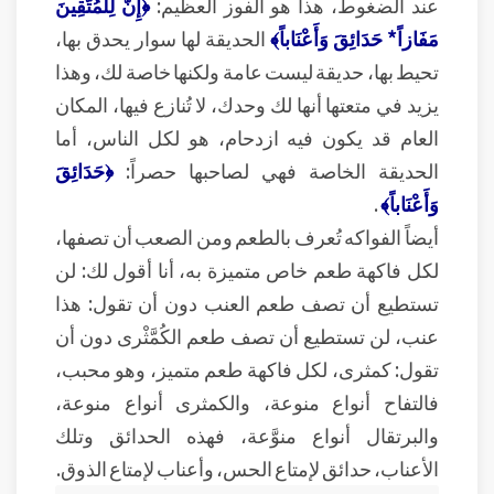
عند الضغوط، هذا هو الفوز العظيم:
﴿إِنَّ لِلْمُتَّقِينَ
مَفَازاً* حَدَائِقَ وَأَعْنَاباً﴾
الحديقة لها سوار يحدق بها،
تحيط بها، حديقة ليست عامة ولكنها خاصة لك، وهذا
يزيد في متعتها أنها لك وحدك، لا تُنازع فيها، المكان
العام قد يكون فيه ازدحام، هو لكل الناس، أما
الحديقة الخاصة فهي لصاحبها حصراً:
﴿حَدَائِقَ
وَأَعْنَاباً﴾
.
أيضاً الفواكه تُعرف بالطعم ومن الصعب أن تصفها،
لكل فاكهة طعم خاص متميزة به، أنا أقول لك: لن
تستطيع أن تصف طعم العنب دون أن تقول: هذا
عنب، لن تستطيع أن تصف طعم الكُمَّثْرى دون أن
تقول: كمثرى، لكل فاكهة طعم متميز، وهو محبب،
فالتفاح أنواع منوعة، والكمثرى أنواع منوعة،
والبرتقال أنواع منوَّعة، فهذه الحدائق وتلك
الأعناب، حدائق لإمتاع الحس، وأعناب لإمتاع الذوق.