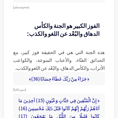
[ صحيح مسلم ]
الفوز الكبير هو الجنة والكأس
الدهاق والبُعْد عن اللغو والكذب:
هذه الجنة التي هي في الحقيقة فوز كبير، مع
الحدائق الغنّاء، والأعناب المنوعة، والكواعب
الأتراب، والكأس الدهاق، والبُعْد عن اللغو والكذب.
﴿ جَزَاءً مِنْ رَبِّكَ عَطَاءً حِسَابًا (36)﴾
[ سورة النبأ ]
﴿ إِنَّ الْمُتَّقِينَ فِي جَنَّاتٍ وَعُيُونٍ (15) آخِذِينَ مَا
آتَاهُمْ رَبُّهُمْ إِنَّهُمْ كَانُوا قَبْلَ ذَلِكَ مُحْسِنِينَ (16)
كَانُوا قَلِيلًا مِنَ اللَّيْلِ مَا يَهْجَعُونَ (17)