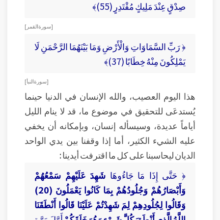
صِدْقٍ عِنْدَ مَلِيكٍ مُقْتَدِرٍ (55)﴾
[ سورة القمر ]
﴿ رَبِّ السَّمَاوَاتِ وَالْأَرْضِ وَمَا بَيْنَهُمَا الرَّحْمَنِ لَا
يَمْلِكُونَ مِنْهُ خِطَابًا (37)﴾
[ سورة النبأ ]
هذا اليوم العصيب، والله الإنسان في الدنيا حينما
يُستدعَى للتحقيق في موضوع ما، قد لا ينام الليل
أياماً عديدة، وسيسأله إنسان، وبإمكانه أن يخفي
عليه الشيء الكثير، أما إذا وقفنا بين يدي الواحد
الديان ليحاسبنا على كل ما اقترفت أيدينا :
﴿ حَتَّى إِذَا مَا جَاءُوهَا
شَهِدَ عَلَيْهِمْ سَمْعُهُمْ
وَأَبْصَارُهُمْ وَجُلُودُهُمْ بِمَا كَانُوا يَعْمَلُونَ (20)
وَقَالُوا لِجُلُودِهِمْ لِمَ شَهِدْتُمْ عَلَيْنَا قَالُوا أَنْطَقَنَا
اللَّهُ الَّذِي أَنْطَقَ كُلَّ شَيْءٍ وَهُوَ خَلَقَكُمْ
أَوَّلَ مَرَّةٍ