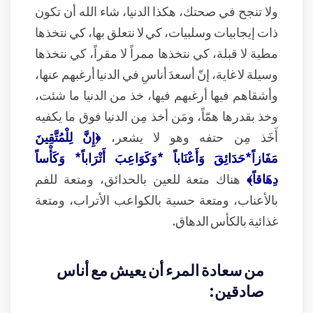
ولا تنجح في صحتك، هكذا الدنيا، شاء الله أن تكون
ذات إيجابيات وسلبيات، كي لا نتعلق بها، كي نتخذها
مطية لا قبلة، كي نتخذها ممراً لا مقراً، كي نتخذها
وسيلة لا غاية، إنّ أسعدَ أناسِ في الدنيا أرغبهم عنها،
وأشقاهم فيها أرغبهم فيها، خذ من الدنيا ما شئت،
وخذ بقدرها همّاً، ومَن أخذ مِن الدنيا فوق ما يكفيه
أَخَذ مِن حتفه وهو لا يشعر،
﴿إِنَّ لِلْمُتَّقِينَ
مَفَازاً*حَدَائِقَ وَأَعْنَاباً *وَكَوَاعِبَ أَتْرَاباً* وَكَأْساً
دِهَاقاً﴾
هناك متعة للعين بالحدائق، ومتعة للفم
بالأعناب، ومتعة حسية بالكواعب الأتراب، ومتعة
غذائية بالكأس الدهاق.
من سعادة المرء أن يعيش مع أناس
صادقين: