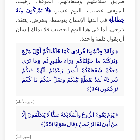
طريق سلامتهم وسعادتهم، الموقف رهيب،
الموقف عصيب، اليوم عسير،
﴿لَا يَمْلِكُونَ مِنْهُ
خِطَاباً﴾
في الدنيا الإنسان يتوسط، يعترض، ينتقد،
يترجى، أما في هذا اليوم العصيب فلا يملك إنسان
أن يقول كلمة واحدة.
﴿
وَلَقَدْ جِئْتُمُونَا فُرَادَى كَمَا خَلَقْنَاكُمْ أَوَّلَ مَرَّةٍ
وَتَرَكْتُمْ مَا خَوَّلْنَاكُمْ وَرَاءَ ظُهُورِكُمْ وَمَا نَرَى
مَعَكُمْ شُفَعَاءَكُمُ الَّذِينَ زَعَمْتُمْ أَنَّهُمْ فِيكُمْ
شُرَكَاءُ لَقَدْ تَقَطَّعَ بَيْنَكُمْ وَضَلَّ عَنْكُمْ مَا كُنْتُمْ
تَزْعُمُونَ (94)﴾
[ سورة الأنعام ]
﴿ يَوْمَ يَقُومُ الرُّوحُ وَالْمَلَائِكَةُ صَفًّا لَا يَتَكَلَّمُونَ إِلَّا
مَنْ أَذِنَ لَهُ الرَّحْمَنُ وَقَالَ صَوَابًا (38)﴾
[ سورة النبأ ]