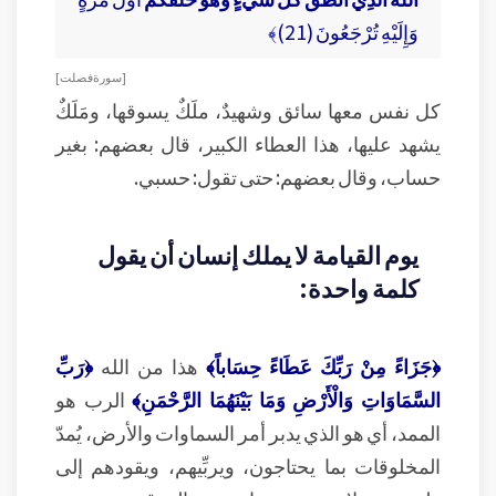
وَإِلَيْهِ تُرْجَعُونَ (21)﴾
[ سورة فصلت ]
كل نفس معها سائق وشهيدٌ، ملَكٌ يسوقها، ومَلَكٌ
يشهد عليها، هذا العطاء الكبير، قال بعضهم: بغير
حساب، وقال بعضهم: حتى تقول: حسبي.
يوم القيامة لا يملك إنسان أن يقول
كلمة واحدة:
﴿جَزَاءً مِنْ رَبِّكَ عَطَاءً حِسَاباً﴾
هذا من الله
﴿رَبِّ
السَّمَاوَاتِ وَالْأَرْضِ وَمَا بَيْنَهُمَا الرَّحْمَنِ﴾
الرب هو
الممد، أي هو الذي يدبر أمر السماوات والأرض، يُمدّ
المخلوقات بما يحتاجون، ويربِّيهم، ويقودهم إلى