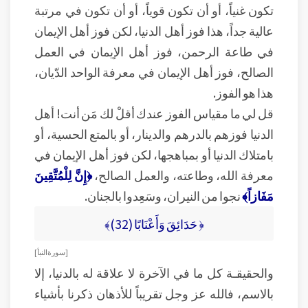
تكون غنياً، أو أن تكون قوياً، أو أن تكون في مرتبة
عالية جداً، هذا فوز أهل الدنيا، لكن فوز أهل الإيمان
في طاعة الرحمن، فوز أهل الإيمان في العمل
الصالح، فوز أهل الإيمان في معرفة الواحد الدّيان،
هذا هو الفوز.
قل لي ما مقياس الفوز عندك أقلْ لك مَن أنت! أهل
الدنيا فوزهم بالدرهم والدينار، أو بالمتع الحسية، أو
بامتلاك الدنيا أو بمباهجها، لكن فوز أهل الإيمان في
معرفة الله، وطاعته، والعمل الصالح،
﴿إِنَّ لِلْمُتَّقِينَ
مَفَازاً﴾
نجوا من النيران، وسَعِدوا بالجنان.
﴿ حَدَائِقَ وَأَعْنَابًا (32)﴾
[ سورة النبأ ]
والحقيقـة كل ما في الآخرة لا علاقة له بالدنيا، إلا
بالاسم، فالله عز وجل تقريباً للأذهان ذكرنا بأشياء