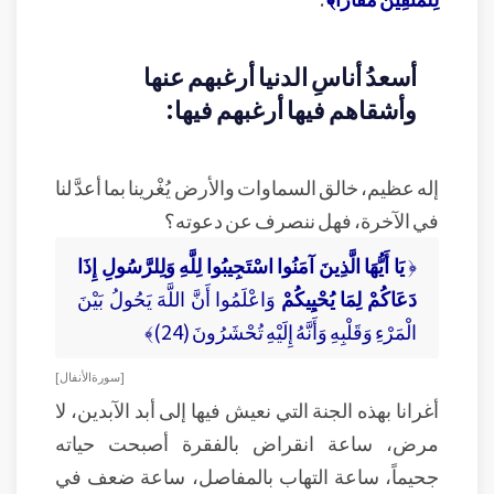
أسعدُ أناسِ الدنيا أرغبهم عنها
وأشقاهم فيها أرغبهم فيها:
إله عظيم، خالق السماوات والأرض يُغْرينا بما أعدَّ لنا
في الآخرة، فهل ننصرف عن دعوته؟
﴿
يَا أَيُّهَا الَّذِينَ آمَنُوا اسْتَجِيبُوا لِلَّهِ وَلِلرَّسُولِ إِذَا
دَعَاكُمْ لِمَا يُحْيِيكُمْ
وَاعْلَمُوا أَنَّ اللَّهَ يَحُولُ بَيْنَ
الْمَرْءِ وَقَلْبِهِ وَأَنَّهُ إِلَيْهِ تُحْشَرُونَ (24)﴾
[ سورة الأنفال ]
أغرانا بهذه الجنة التي نعيش فيها إلى أبد الآبدين، لا
مرض، ساعة انقراض بالفقرة أصبحت حياته
جحيماً، ساعة التهاب بالمفاصل، ساعة ضعف في