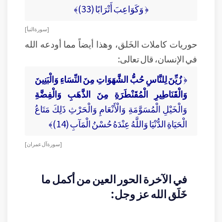
﴿ وَكَوَاعِبَ أَتْرَابًا (33)﴾
[ سورة النبأ ]
حوريات كاملات الخَلق، وهذا أيضاً مما أودعه الله
في الإنسان، قال تعالى:
﴿
زُيِّنَ لِلنَّاسِ حُبُّ الشَّهَوَاتِ مِنَ النِّسَاءِ وَالْبَنِينَ
وَالْقَنَاطِيرِ الْمُقَنْطَرَةِ مِنَ الذَّهَبِ وَالْفِضَّةِ
وَالْخَيْلِ الْمُسَوَّمَةِ وَالْأَنْعَامِ وَالْحَرْثِ ذَلِكَ مَتَاعُ
الْحَيَاةِ الدُّنْيَا وَاللَّهُ عِنْدَهُ حُسْنُ الْمَآبِ (14)﴾
[ سورة آل عمران ]
في الآخرة الحور العين من أكمل ما
خَلَق الله عز وجل: