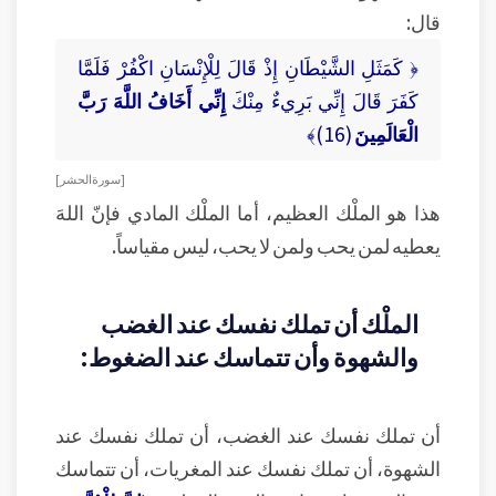
قال:
﴿ كَمَثَلِ الشَّيْطَانِ إِذْ قَالَ لِلْإِنْسَانِ اكْفُرْ فَلَمَّا
كَفَرَ قَالَ إِنِّي بَرِيءٌ مِنْكَ
إِنِّي أَخَافُ اللَّهَ رَبَّ
الْعَالَمِينَ
(16)﴾
[ سورة الحشر ]
هذا هو الملْك العظيم، أما الملْك المادي فإنّ اللهَ
يعطيه لمن يحب ولمن لا يحب، ليس مقياساً.
الملْك أن تملك نفسك عند الغضب
والشهوة وأن تتماسك عند الضغوط:
أن تملك نفسك عند الغضب، أن تملك نفسك عند
الشهوة، أن تملك نفسك عند المغريات، أن تتماسك