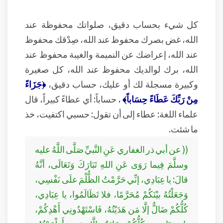
كل شيء بحساب دقيق، صلواتك محفوظة عند
الله، غض بصرك محفوظ عند الله، صِدْقك محفوظ
عند الله، إعراضك عن النميمة والغيبة محفوظ عند
الله، برك لوالديك محفوظ عند الله، كل صغيرة
وكبيرة مسجلة لك أو عليك، حساب دقيق،
﴿جَزَاءً
مِنْ رَبِّكَ عَطَاءً حِسَاباً﴾
، حساباً: أي عطاءً كبيراً، قال
علماء اللغة: عطاء إلى أن تقول: حسبي اكتفيت، خذ
ما شئت.
(( عن أبي ذر الغفاري عَنِ النَّبيِّ صَلَّى اللَّهُ عليه
وسلَّمَ فِيما رَوَى عَنِ اللهِ تَبَارَكَ وَتَعَالَى، أنَّهُ
قالَ: يا عِبَادِي، إنِّي حَرَّمْتُ الظُّلْمَ علَى نَفْسِي،
وَجَعَلْتُهُ بيْنَكُمْ مُحَرَّمًا، فلا تَظَالَمُوا، يا عِبَادِي،
كُلُّكُمْ ضَالٌّ إلَّا مَن هَدَيْتُهُ، فَاسْتَهْدُونِي أَهْدِكُمْ،