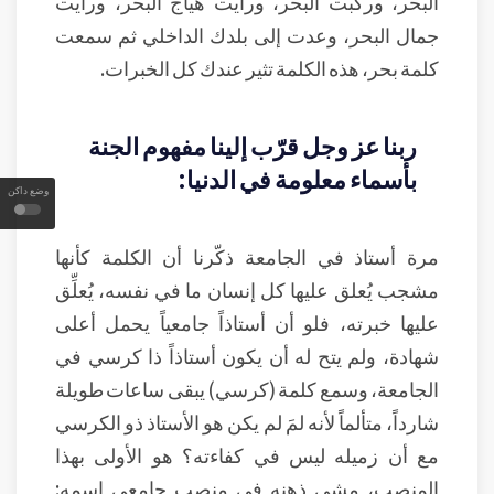
البحر، وركبت البحر، ورأيت هياج البحر، ورأيت
جمال البحر، وعدت إلى بلدك الداخلي ثم سمعت
كلمة بحر، هذه الكلمة تثير عندك كل الخبرات.
ربنا عز وجل قرّب إلينا مفهوم الجنة
بأسماء معلومة في الدنيا:
وضع داكن
مرة أستاذ في الجامعة ذكّرنا أن الكلمة كأنها
مشجب يُعلق عليها كل إنسان ما في نفسه، يُعلِّق
عليها خبرته، فلو أن أستاذاً جامعياً يحمل أعلى
شهادة، ولم يتح له أن يكون أستاذاً ذا كرسي في
الجامعة، وسمع كلمة (كرسي) يبقى ساعات طويلة
شارداً، متألماً لأنه لمَ لم يكن هو الأستاذ ذو الكرسي
مع أن زميله ليس في كفاءته؟ هو الأولى بهذا
المنصب، مشى ذهنه في منصب جامعي اسمه: