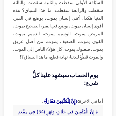
السبّاقة الأولى سقطت والثانية سقطت والثالثة
سقطت والرابعة سقطت، ما هذا السباق؟ هذه
الدنيا هكذا، أغنى إنسان يموت، يوضع في القبر،
أقوى إنسان يموت، يوضع في القبر، الصحيح يموت،
المريض يموت، الوسيم يموت، الدميم يموت،
القوي يموت، الضعيف يموت، من أصل عريق
يموت، صعلوك يموت، كل هؤلاء الناس إلى الموت،
والموت قَطْعٌ للدنيا، نهاية قطع، ما هذا السباق؟!!
يوم الحساب سيشهِد علينا كلُّ
شيءٍ:
أما في الآخرة:
﴿إِنَّ لِلْمُتَّقِينَ مَفَازاً﴾
.
﴿ إِنَّ الْمُتَّقِينَ فِي جَنَّاتٍ وَنَهَرٍ (54) فِي مَقْعَدِ