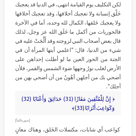
لكن التكليف يوم القيامة انتهى، في الدنيا قد يعجبك
خَلْق إنسانة ولا تعجبك أخلاقها، وقد تعجبك أخلاقها
ولا يعجبك خَلقها، الكمال لله وحده، أما في الآخرة
فالحوريات من أكمل ما خَلَق الله عز وجل، لذلك
قال بعض أصحاب النبي لزوجته وقد أَلَّحَتْ عليه في
شيء من الدنيا، قال: "اعلمي أيتها المرأة أن في
الجنة من الحور العين ما لو أطلت إحداهن على
الأرض لغلب نورُ وجهها ضوء الشمس والقمر، فلأن
أضحي بك من أجلهن أهْونُ من أن أضحي بهن من
أجلك".
﴿ إِنَّ لِلْمُتَّقِينَ مَفَازًا (31) حَدَائِقَ وَأَعْنَابًا (32)
وَكَوَاعِبَ أَتْرَابًا (33)﴾
[ سورة النبأ ]
كواعب أي شابات، مكتملات الخَلق، وهناك معانٍ