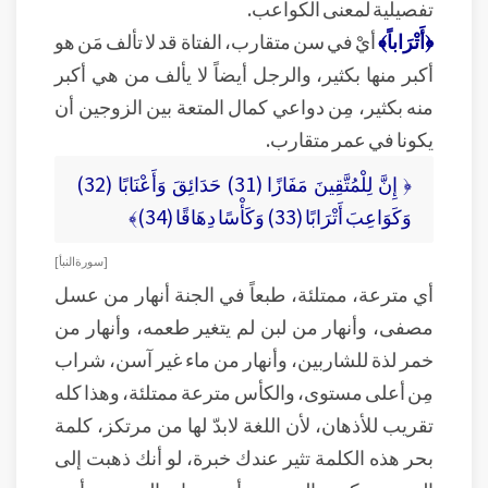
تفصيلية لمعنى الكواعب.
﴿أَتْرَاباً﴾
أيْ في سن متقارب، الفتاة قد لا تألف مَن هو
أكبر منها بكثير، والرجل أيضاً لا يألف من هي أكبر
منه بكثير، مِن دواعي كمال المتعة بين الزوجين أن
يكونا في عمر متقارب.
﴿ إِنَّ لِلْمُتَّقِينَ مَفَازًا (31) حَدَائِقَ وَأَعْنَابًا (32)
وَكَوَاعِبَ أَتْرَابًا (33) وَكَأْسًا دِهَاقًا (34)﴾
[ سورة النبأ ]
أي مترعة، ممتلئة، طبعاً في الجنة أنهار من عسل
مصفى، وأنهار من لبن لم يتغير طعمه، وأنهار من
خمر لذة للشاربين، وأنهار من ماء غير آسن، شراب
مِن أعلى مستوى، والكأس مترعة ممتلئة، وهذا كله
تقريب للأذهان، لأن اللغة لابدّ لها من مرتكز، كلمة
بحر هذه الكلمة تثير عندك خبرة، لو أنك ذهبت إلى