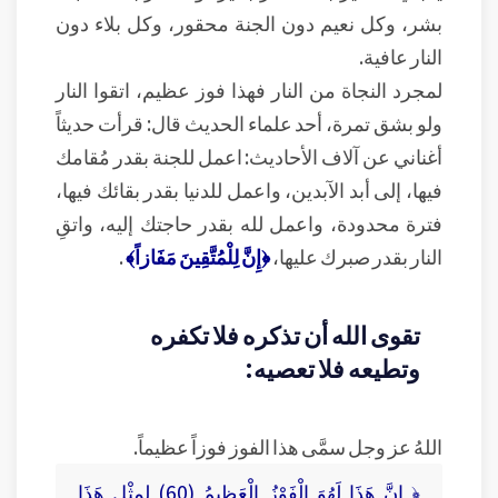
بشر، وكل نعيم دون الجنة محقور، وكل بلاء دون
النار عافية.
لمجرد النجاة من النار فهذا فوز عظيم، اتقوا النار
ولو بشق تمرة، أحد علماء الحديث قال: قرأت حديثاً
أغناني عن آلاف الأحاديث: اعمل للجنة بقدر مُقامك
فيها، إلى أبد الآبدين، واعمل للدنيا بقدر بقائك فيها،
فترة محدودة، واعمل لله بقدر حاجتك إليه، واتقِ
النار بقدر صبرك عليها،
﴿إِنَّ لِلْمُتَّقِينَ مَفَازاً﴾
.
تقوى الله أن تذكره فلا تكفره
وتطيعه فلا تعصيه:
اللهُ عز وجل سمَّى هذا الفوز فوزاً عظيماً.
﴿ إِنَّ هَذَا لَهُوَ الْفَوْزُ الْعَظِيمُ (60) لِمِثْلِ هَذَا