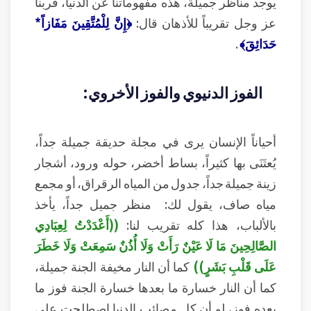
يوجد مناظر جميلة، هذه مفهوماتنا عن الدنيا، فربنا
عز وجل تقريباً للأذهان قال:
﴿إِنَّ لِلْمُتَّقِينَ مَفَازاً*
حَدَائِقَ﴾
.
الفوز الدنيوي والفوز الأخروي:
أحياناً الإنسان يرى في مجلة حديقة جميلة جداً،
يُعتَنَى بها كثيراً، بساط أخضر، حوله ورود، أشجار
زينة جميلة جداً، جدول من المياه الرقراق، أو مجمع
مياه صاف، يقول لك: منظر جميل جداً، يأخذ
بالألباب، هذا كله تقريب لنا:
((أَعْدَدْتُ لِعِبَادِي
الصَّالِحِينَ مَا لَا عَيْنٌ رَأَتْ وَلَا أُذُنٌ سَمِعَتْ وَلَا خَطَرَ
عَلَى قَلْبِ بَشَرٍ))
كما أن النار مخيفة الجنة جميلة،
كما أن النار خسارة ما بعدها خسارة الجنة فوز ما
بعده فوز، لو أن كل مصائب الدنيا اصطلحت على