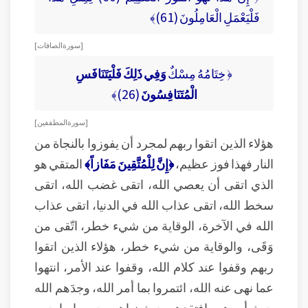
فَلْيَعْمَلِ الْعَامِلُونَ (61)﴾
[ سورة الصافات ]
﴿ خِتَامُهُ مِسْكٌ
وَفِي ذَلِكَ فَلْيَتَنَافَسِ
الْمُتَنَافِسُونَ
(26)﴾
[ سورة المطففين ]
هؤلاء الذين اتقوا ربهم لمجرد أن يفوزوا بالنجاة من
النار فهذا فوز عظيم،
﴿إِنَّ لِلْمُتَّقِينَ مَفَازاً﴾
المتقي هو
الذي اتقى أن يعصي الله، اتقى غضب الله، اتقى
سخط الله، اتقى عذاب الله في الدنيا، اتقى عذاب
الله في الآخرة، الوقاية من شيء خطر، اتّقى من
وَقَى، والوقاية من شيء خطر، هؤلاء الذين اتقوا
ربهم وقفوا عند كلام الله، وقفوا عند الأمر، انتهوا
عما نهى عنه الله، ائتمروا بما أمر الله، وجدَهم الله
حيث أمرهم، افتقدهم حيث نهاهم، حرموا ما حرم