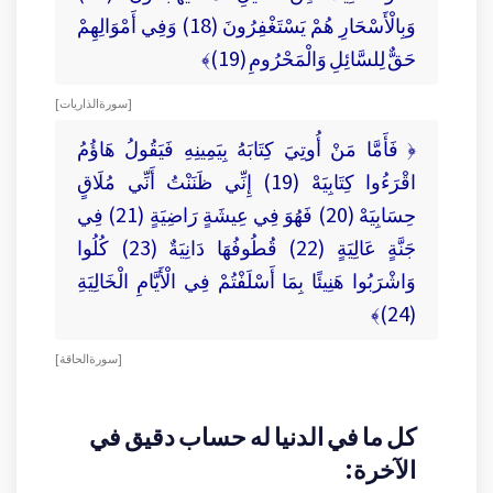
وَبِالْأَسْحَارِ هُمْ يَسْتَغْفِرُونَ (18) وَفِي أَمْوَالِهِمْ
حَقٌّ لِلسَّائِلِ وَالْمَحْرُومِ (19)﴾
[ سورة الذاريات ]
﴿ فَأَمَّا مَنْ أُوتِيَ كِتَابَهُ بِيَمِينِهِ فَيَقُولُ هَاؤُمُ
اقْرَءُوا كِتَابِيَهْ (19) إِنِّي ظَنَنْتُ أَنِّي مُلَاقٍ
حِسَابِيَهْ (20) فَهُوَ فِي عِيشَةٍ رَاضِيَةٍ (21) فِي
جَنَّةٍ عَالِيَةٍ (22) قُطُوفُهَا دَانِيَةٌ (23) كُلُوا
وَاشْرَبُوا هَنِيئًا بِمَا أَسْلَفْتُمْ فِي الْأَيَّامِ الْخَالِيَةِ
(24)﴾
[ سورة الحاقة ]
كل ما في الدنيا له حساب دقيق في
الآخرة: