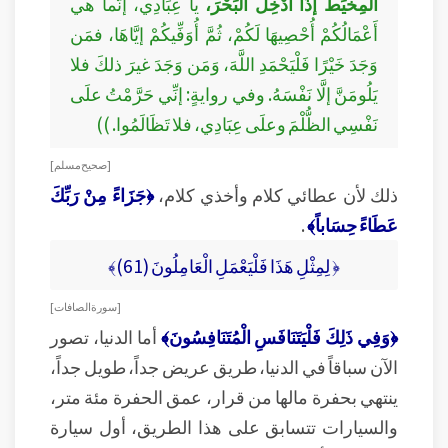
المِخْيَطُ إذَا أُدْخِلَ البَحْرَ،
يا عِبَادِي، إنَّما هي
أَعْمَالُكُمْ أُحْصِيهَا لَكُمْ، ثُمَّ أُوَفِّيكُمْ إيَّاهَا، فمَن
وَجَدَ خَيْرًا فَلْيَحْمَدِ اللَّهَ، وَمَن وَجَدَ غيرَ ذلكَ فلا
يَلُومَنَّ إلَّا نَفْسَهُ. وفي روايةٍ: إنِّي حَرَّمْتُ علَى
نَفْسِي الظُّلْمَ وعلَى عِبَادِي، فلا تَظَالَمُوا. ))
[ صحيح مسلم ]
ذلك لأن عطائي كلام وأخذي كلام،
﴿جَزَاءً مِنْ رَبِّكَ
عَطَاءً حِسَاباً﴾
.
﴿ لِمِثْلِ هَذَا فَلْيَعْمَلِ الْعَامِلُونَ (61)﴾
[ سورة الصافات ]
﴿وَفِي ذَلِكَ فَلْيَتَنَافَسِ الْمُتَنَافِسُونَ﴾
أما الدنيا، تصور
الآن سباقاً في الدنيا، طريق عريض جداً، طويل جداً،
ينتهي بحفرة مالها من قرار، عمق الحفرة مئة متر،
والسيارات تتسابق على هذا الطريق، أول سيارة