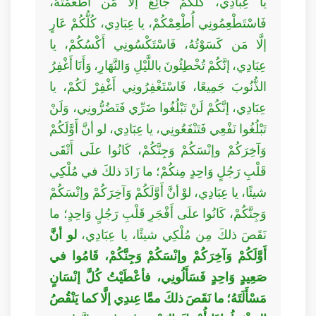
يا عِبَادِي، كُلُّكُمْ جَائِعٌ إلَّا مَن أَطْعَمْتُهُ،
فَاسْتَطْعِمُونِي أُطْعِمْكُمْ، يا عِبَادِي، كُلُّكُمْ عَارٍ
إلَّا مَن كَسَوْتُهُ، فَاسْتَكْسُونِي أَكْسُكُمْ، يا
عِبَادِي، إنَّكُمْ تُخْطِئُونَ باللَّيْلِ وَالنَّهَارِ، وَأَنَا أَغْفِرُ
الذُّنُوبَ جَمِيعًا، فَاسْتَغْفِرُونِي أَغْفِرْ لَكُمْ، يا
عِبَادِي، إنَّكُمْ لَنْ تَبْلُغُوا ضَرِّي فَتَضُرُّونِي، وَلَنْ
تَبْلُغُوا نَفْعِي فَتَنْفَعُونِي، يا عِبَادِي، لو أنَّ أَوَّلَكُمْ
وَآخِرَكُمْ وإنْسَكُمْ وَجِنَّكُمْ، كَانُوا علَى أَتْقَى
قَلْبِ رَجُلٍ وَاحِدٍ مِنكُمْ؛ ما زَادَ ذلكَ في مُلْكِي
شيئًا، يا عِبَادِي، لوْ أنَّ أَوَّلَكُمْ وَآخِرَكُمْ وإنْسَكُمْ
وَجِنَّكُمْ، كَانُوا علَى أَفْجَرِ قَلْبِ رَجُلٍ وَاحِدٍ؛ ما
نَقَصَ ذلكَ مِن مُلْكِي شيئًا، يا عِبَادِي،
لو أنَّ
أَوَّلَكُمْ وَآخِرَكُمْ وإنْسَكُمْ وَجِنَّكُمْ، قَامُوا في
صَعِيدٍ وَاحِدٍ فَسَأَلُونِي، فأعْطَيْتُ كُلَّ إنْسَانٍ
مَسْأَلَتَهُ؛ ما نَقَصَ ذلكَ ممَّا عِندِي إلَّا كما يَنْقُصُ