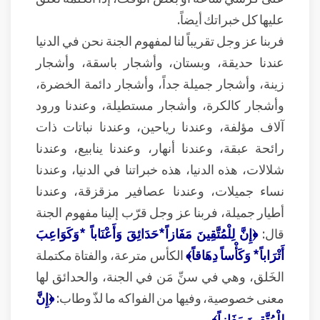
عليها كل خبراتك أيضاً.
فربنا عز وجل تقريباً لنا لمفهوم الجنة نحن في الدنيا
عندنا حديقة، وبستان، وأشجار باسقة، وأشجار
زينة، وأشجار جميلة جداً، وأشجار دائمة الخضرة،
وأشجار كالكرة، وأشجار مستطيلة، وعندنا ورود
آلاف مؤلفة، وعندنا رياحين، وعندنا نباتات ذات
رائحة عبقة، وعندنا أنهار، وعندنا ينابيع، وعندنا
شلالات، هذه الدنيا، هذه خبراتنا في الدنيا، وعندنا
نساء جميلات، وعندنا عصافير مزقزقة، وعندنا
أطيار جميلة، فربنا عز وجل قرّب إلينا مفهوم الجنة
قال:
﴿إِنَّ لِلْمُتَّقِينَ مَفَازاً*حَدَائِقَ وَأَعْنَاباً *وَكَوَاعِبَ
أَتْرَاباً* وَكَأْساً دِهَاقاً﴾
الكأس مترعة، والفتاة مكتملة
الخَلق، وهي في سنِّ مَن في الجنة، والحدائق لها
معنى خصوصية، وفيها من الفواكه ما لذّ وطاب:
﴿إِنَّ
لِلْمُتَّقِينَ مَفَازاً﴾
.