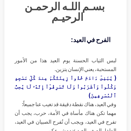
بسـم اللـه الرحمـن
الرحيـم
الفرح في العيد:
لبس الثياب الحسنة يوم العيد هذا من الأمور
المستحبة، يعني الإنسان يتزين.
( يَٰبَنِىٓ ءَادَمَ خُذُواْ زِينَتَكُمْ عِندَ كُلِّ مَسْجِدٍ
وَكُلُواْ وَٱشْرَبُواْ وَلَا تُسْرِفُوٓاْ إِنَّهُۥ لَا يُحِبُّ
ٱلْمُسْرِفِينَ)
وفي العيد، هناك نقطة دقيقة قد تغيب عنا جميعاً:
مهما تكن هناك مأساة في الأمة، حرب، يجب أن
تفرح في العيد، ويجب أن تُفرح الصبيان في العيد،
الطفل الصغير العيد عنده شيء كبير.