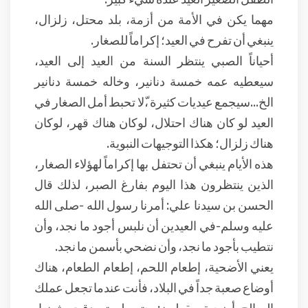
مهما يكن في الأمة من أزمة، بلد محتل، زلزال،
ينبغي أن تفرح في العيد؛ إكراماً للصغار.
أحياناً الصبي ينتظر السنة من العيد إلى العيد،
سيعطيه عمه خمسة دنانير، وخاله خمسة دنانير
الخ...سيجمع عيديات كثيرة ،ّلا تحبط أمل الصغار في
العيد لو كان هناك احتلال، لوكان هناك قهر، لوكان
هناك زلزال؛ هكذا التوجيهات النبوية.
هذه الأيام ينبغي أن تحتفل بها إكراماً لهؤلاء الصغار،
الذين ينتظرون هذا اليوم بفارغ الصبر، لذلك قال
الحسن بن سيدنا علي: أمرنا رسول الله -صلى الله
عليه وسلم-في العيدين أن نلبس أجود ما نجد، وأن
نتطيب بأجود ما نجد، وأن نضحي بأسمن ما نجد.
يعني الأضحية، إطعام اللحم، إطعام الطعام، هناك
أوضاع صعبة جداً في البلاد، فأنت عندما تجعل عملك
الصالح أضحية. يقولون: حتى لو تصدقت بثمنها،