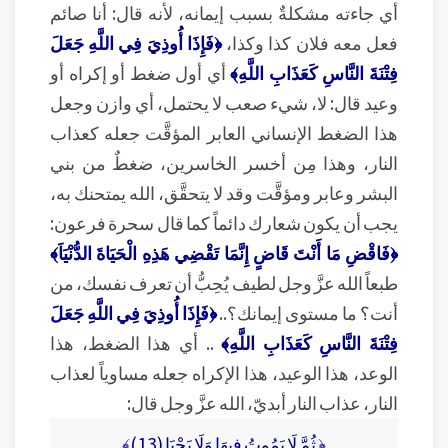
أي جاءته مشكلةٌ بسبب إيمانه، لأنه قال: أنا صائم
فعل معه فلان كذا وكذا،
﴿فَإِذَا أُوذِيَ فِي اللَّهِ جَعَلَ
فِتْنَةَ النَّاسِ كَعَذَابِ اللَّهِ﴾
أي أول ضغط أو إكراه أو
وعيد قال: لا، شيء صعب لا يحتمل، أي وازن وجعل
هذا الضغط الإنساني العابر المؤقَّت جعله كعذاب
النار، وهذا مِن أخسر الخاسرين، ضغطٌ من بني
البشر وعابر ومؤقَّت وقد لا يتحقَّق، الله يمتحنك به،
يجب أن يكون شعارك دائماً كما قال سحرة فرعون:
﴿فَاقْضِ مَا أَنْتَ قَاضٍ إِنَّمَا تَقْضِي هَذِهِ الْحَيَاةَ الدُّنْيَاَ﴾
طبعاً الله عزَّ وجل لطيف يُحِبُّ أن تعرف نفسك، من
أنت؟ ما مستوى إيمانك؟..
﴿فَإِذَا أُوذِيَ فِي اللَّهِ جَعَلَ
فِتْنَةَ النَّاسِ كَعَذَابِ اللَّهِ﴾
.. أي هذا الضغط، هذا
الوعد، هذا الوعيد، هذا الإكراه جعله مساوياً لعذاب
النار، عذاب النار أبديّ، الله عزَّ وجل قال:
﴿ ثُمَّ لَا يَمُوتُ فِيهَا وَلَا يَحْيَا (13)﴾