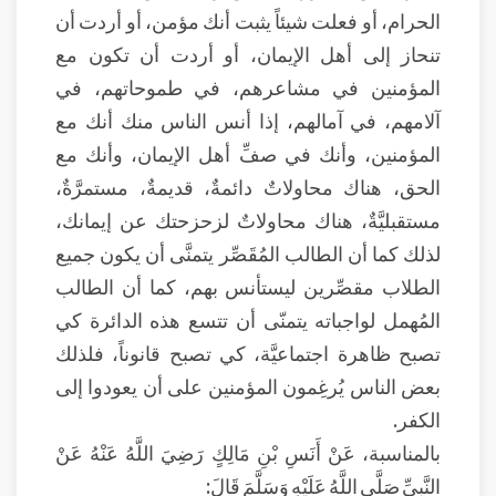
الحرام، أو فعلت شيئاً يثبت أنك مؤمن، أو أردت أن
تنحاز إلى أهل الإيمان، أو أردت أن تكون مع
المؤمنين في مشاعرهم، في طموحاتهم، في
آلامهم، في آمالهم، إذا أنس الناس منك أنك مع
المؤمنين، وأنك في صفِّ أهل الإيمان، وأنك مع
الحق، هناك محاولاتٌ دائمةٌ، قديمةٌ، مستمرَّةٌ،
مستقبليَّةٌ، هناك محاولاتٌ لزحزحتك عن إيمانك،
لذلك كما أن الطالب المُقَصِّر يتمنَّى أن يكون جميع
الطلاب مقصِّرين ليستأنس بهم، كما أن الطالب
المُهمل لواجباته يتمنّى أن تتسع هذه الدائرة كي
تصبح ظاهرة اجتماعيَّة، كي تصبح قانوناً، فلذلك
بعض الناس يُرغِمون المؤمنين على أن يعودوا إلى
الكفر.
بالمناسبة، عَنْ أَنَسِ بْنِ مَالِكٍ رَضِيَ اللَّهُ عَنْهُ عَنْ
النَّبِيِّ صَلَّى اللَّهُ عَلَيْهِ وَسَلَّمَ قَالَ: