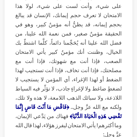
على شيء، وأنت لست على شيء، لولا هذا
الامتحان لا تعرف حجم إيمانك، الإنسان قد يبالغ
بحجم إيمانه، قد يظنُّ أنه مؤمنٌ كبير، وهو في
الحقيقة مؤمنٌ صغير، فمن نعمة الله علينا، من
فضل الله علينا أنه يُحَجِّمنا دائماً، كلَّما اشتطّ بك
الخيال، وظننت أنك مؤمنٌ كبير يأتي الامتحان
الصعب، فإذا أنت مع شهوتك، فإذا أنت مع
مصلحتك، فإذا أنت تخاف، فإذا أنت تستجيب لهذا
الضغط أو لهذا الإغراء، أي المؤمن لا يستجيب لا
لضغطٍ ضاغط ولا لإغراءٍ جاذب، لا تؤثِّر فيه السياط
اللاذعة، ولا سبائك الذهب اللامعة، لا هذه ولا تلك،
ولكنه مع الله عزَّ وجل..
﴿فَاقْضِ مَا أَنْتَ قَاضٍ إِنَّمَا
تَقْضِي هَذِهِ الْحَيَاةَ الدُّنْيَا﴾
فهناك من يَدَّعي الإيمان،
وما أكثرهم! يأتي الامتحان ليفرز هؤلاء، لهذا قال الله
عزَّ وجل: