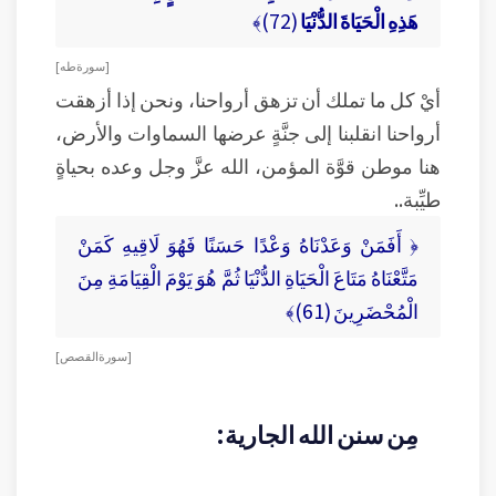
هَذِهِ الْحَيَاةَ الدُّنْيَا
(72)﴾
[ سورة طه ]
أيْ كل ما تملك أن تزهق أرواحنا، ونحن إذا أزهقت
أرواحنا انقلبنا إلى جنَّةٍ عرضها السماوات والأرض،
هنا موطن قوَّة المؤمن، الله عزَّ وجل وعده بحياةٍ
طيِّبة..
﴿ أَفَمَنْ وَعَدْنَاهُ وَعْدًا حَسَنًا فَهُوَ لَاقِيهِ كَمَنْ
مَتَّعْنَاهُ مَتَاعَ الْحَيَاةِ الدُّنْيَا ثُمَّ هُوَ يَوْمَ الْقِيَامَةِ مِنَ
الْمُحْضَرِينَ (61)﴾
[ سورة القصص ]
مِن سنن الله الجارية: