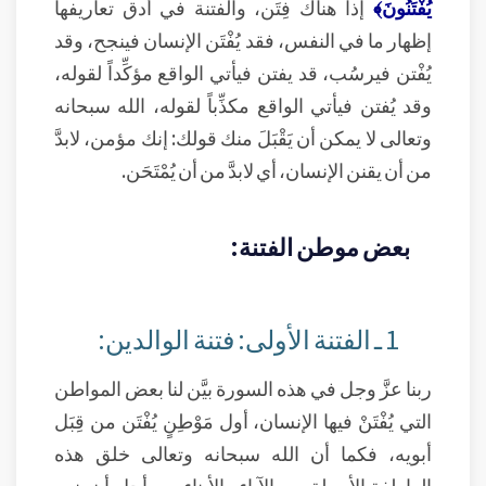
يُفْتَنُونَ﴾
إذاً هناك فِتَن، والفتنة في أدق تعاريفها
إظهار ما في النفس، فقد يُفْتَن الإنسان فينجح، وقد
يُفْتن فيرسُب، قد يفتن فيأتي الواقع مؤكِّداً لقوله،
وقد يُفتن فيأتي الواقع مكذِّباً لقوله، الله سبحانه
وتعالى لا يمكن أن يَقْبَلَ منك قولك: إنك مؤمن، لابدَّ
من أن يقنن الإنسان، أي لابدَّ من أن يُمْتَحَن.
بعض موطن الفتنة:
1 ـ الفتنة الأولى: فتنة الوالدين:
ربنا عزَّ وجل في هذه السورة بيَّن لنا بعض المواطن
التي يُفْتَنْ فيها الإنسان، أول مَوْطِنٍ يُفْتَن من قِبَل
أبويه، فكما أن الله سبحانه وتعالى خلق هذه
العاطفة الأصيلة بين الآباء والأبناء من أجل أن ينمو