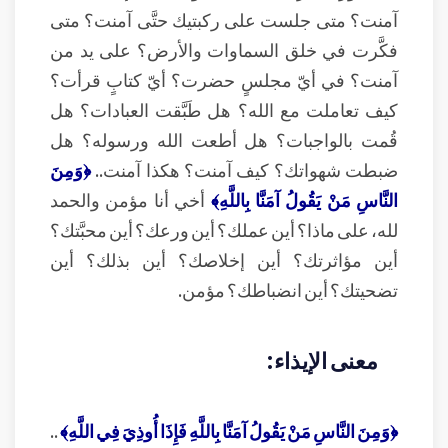
آمنت؟ متى جلست على ركبتيك حتَّى آمنت؟ متى
فكَّرت في خلق السماوات والأرض؟ على يد من
آمنت؟ في أيّ مجلسٍ حضرت؟ أيّ كتابٍ قرأت؟
كيف تعاملت مع الله؟ هل طَبَّقت العبادات؟ هل
قُمت بالواجبات؟ هل أطعت الله ورسوله؟ هل
ضبطت شهواتك؟ كيف آمنت؟ هكذا آمنت..
﴿وَمِنَ
النَّاسِ مَنْ يَقُولُ آمَنَّا بِاللَّهِ﴾
أخي أنا مؤمن والحمد
لله، على ماذا؟ أين عملك؟ أين ورعك؟ أين محبَّتك؟
أين مؤاثرتك؟ أين إخلاصك؟ أين بذلك؟ أين
تضحيتك؟ أين انضباطك؟ مؤمن.
معنى الإيذاء:
﴿وَمِنَ النَّاسِ مَنْ يَقُولُ آمَنَّا بِاللَّهِ فَإِذَا أُوذِيَ فِي اللَّهِ﴾
..