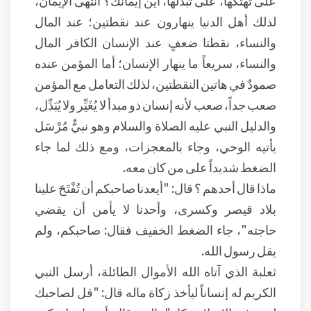
على تهتُّكها، على تبذُّلها، أين إيمانك؟ انتهى الإيمان،
لذلك أهل الدنيا ينهارون عند نقطتين؛ عند المال
والنساء، نقطتا ضعفٍ عند الإنسان الكافر المال
والنساء، سريعاً ما ينهار الإنسان؛ أما المؤمن عنده
صمودٌ في هاتين النقطتين، لذلك التعامل مع المؤمن
صعب جداً، صعب لأنه إنسان ذو مبدأ لا يُغَيِّر ولا يُبَدِّل،
والدليل النبي عليه الصلاة والسلام وهو نبيٌّ مُرْسَل
يأتيه الوحي، وجاء بالمعجزات، ومع ذلك لما جاء
الضغط شديداً على من كان معه.
ماذا قال أحدهم ؟ قال: "أيعدنا صاحبكم أن تُفْتَحَ علينا
بلاد قيصر وكسرى، وأحدنا لا يأمن أن يقضي
حاجته"، جاء الضغط الخفيف فقال: صاحبكم، ولم
يقل رسول الله.
ثعلبة الذي آتاه الله الأموال الطائلة، أرسل النبي
الكريم له إنساناً ليأخذ زكاة ماله قال: "قل لصاحبك