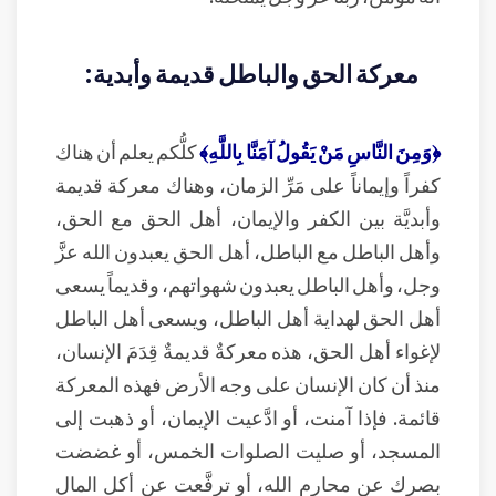
معركة الحق والباطل قديمة وأبدية:
﴿وَمِنَ النَّاسِ مَنْ يَقُولُ آمَنَّا بِاللَّهِ﴾
كلُّكم يعلم أن هناك
كفراً وإيماناً على مَرِّ الزمان، وهناك معركة قديمة
وأبديَّة بين الكفر والإيمان، أهل الحق مع الحق،
وأهل الباطل مع الباطل، أهل الحق يعبدون الله عزَّ
وجل، وأهل الباطل يعبدون شهواتهم، وقديماً يسعى
أهل الحق لهداية أهل الباطل، ويسعى أهل الباطل
لإغواء أهل الحق، هذه معركةٌ قديمةٌ قِدَمَ الإنسان،
منذ أن كان الإنسان على وجه الأرض فهذه المعركة
قائمة. فإذا آمنت، أو ادَّعيت الإيمان، أو ذهبت إلى
المسجد، أو صليت الصلوات الخمس، أو غضضت
بصرك عن محارم الله، أو ترفَّعت عن أكل المال