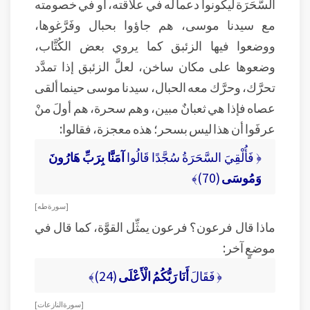
السَّحَرَة ليكونوا دعماً له في علاقته، أو في خصومته
مع سيدنا موسى، هم جاؤوا بحبال وفَرَّغوها،
ووضعوا فيها الزئبق كما يروي بعض الكُتَّاب،
وضعوها على مكان ساخن، لعلَّ الزئبق إذا تمدَّد
تحرَّك، وحرَّك معه الحبال، سيدنا موسى حينما ألقى
عصاه فإذا هي ثعبانٌ مبين، وهم سحرة، هم أولَ منْ
عرفَوا أن هذا ليس بسحر؛ هذه معجزة، فقالوا:
﴿ فَأُلْقِيَ السَّحَرَةُ سُجَّدًا قَالُوا
آمَنَّا بِرَبِّ هَارُونَ
وَمُوسَى
(70)﴾
[ سورة طه ]
ماذا قال فرعون؟ فرعون يمثِّل القوَّة، كما قال في
موضعٍ آخر:
﴿ فَقَالَ
أَنَا رَبُّكُمُ الْأَعْلَى
(24)﴾
[ سورة النازعات ]