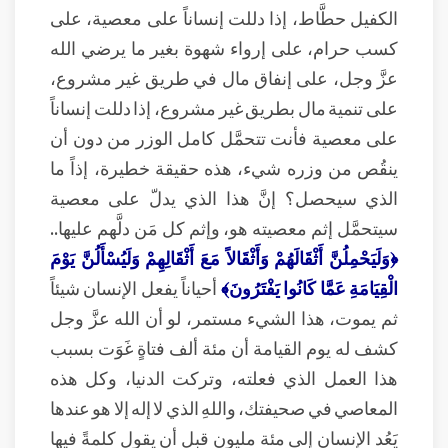
الكفيل حطَّاط، إذا دللت إنساناً على معصية، على
كسب حرام، على إرواء شهوة بغير ما يرضي الله
عزَّ وجل، على إنفاق مال في طريق غير مشروع،
على تنمية مال بطريق غير مشروع، إذا دللت إنساناً
على معصية فأنت تتحمَّل كامل الوزر من دون أن
ينقُص من وزره شيء، هذه حقيقة خطيرة، إذاً ما
الذي سيحصل؟ إنَّ هذا الذي يدلّ على معصية
سيتحمَّل إثم معصيته هو، وإثم كل مَن دلَّهم عليها..
﴿وَلَيَحْمِلُنَّ أَثْقَالَهُمْ وَأَثْقَالاً مَعَ أَثْقَالِهِمْ وَلَيُسْأَلُنَّ يَوْمَ
الْقِيَامَةِ عَمَّا كَانُوا يَفْتَرُونَ﴾
أحياناً يفعل الإنسان شيئاً
ثم يموت، هذا الشيء مستمر، لو أن الله عزَّ وجل
كشف له يوم القيامة أن مئة ألف فتاةٍ غَوَت بسبب
هذا العمل الذي فعلته، وتركت الدنيا، وكل هذه
المعاصي في صحيفتك، واللهِ الذي لا إله إلا هو عندها
يَعُد الإنسان إلى مئة مليون قبل أن يقول كلمةً فيها