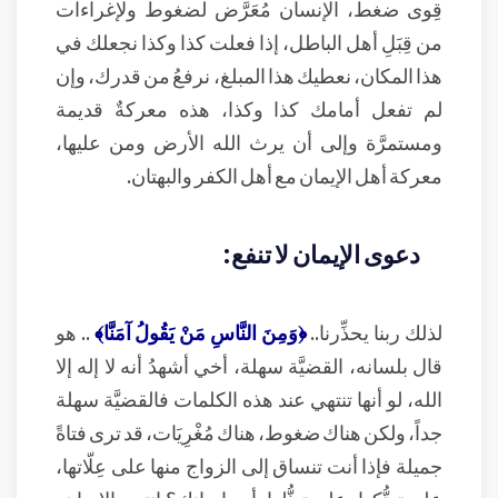
قِوى ضغط، الإنسان مُعَرَّض لضغوط ولإغراءات
من قِبَلِ أهل الباطل، إذا فعلت كذا وكذا نجعلك في
هذا المكان، نعطيك هذا المبلغ، نرفعُ من قدرك، وإن
لم تفعل أمامك كذا وكذا، هذه معركةٌ قديمة
ومستمرَّة وإلى أن يرث الله الأرض ومن عليها،
معركة أهل الإيمان مع أهل الكفر والبهتان.
دعوى الإيمان لا تنفع:
لذلك ربنا يحذِّرنا..
﴿وَمِنَ النَّاسِ مَنْ يَقُولُ آمَنَّا﴾
.. هو
قال بلسانه، القضيَّة سهلة، أخي أشهدُ أنه لا إله إلا
الله، لو أنها تنتهي عند هذه الكلمات فالقضيَّة سهلة
جداً، ولكن هناك ضغوط، هناك مُغْرِيَات، قد ترى فتاةً
جميلة فإذا أنت تنساق إلى الزواج منها على عِلّاتها،