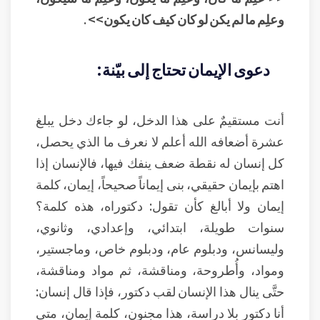
وعلِم ما لم يكن لو كان كيف كان يكون>>
.
دعوى الإيمان تحتاج إلى بيّنة:
أنت مستقيمٌ على هذا الدخل، لو جاءك دخل يبلغ
عشرة أضعافه الله أعلم لا نعرف ما الذي يحصل،
كل إنسان له نقطة ضعف ينفك فيها، فالإنسان إذا
اهتم بإيمان حقيقي، بنى إيماناً صحيحاً، إيمان، كلمة
إيمان ولا أبالغ كأن تقول: دكتوراه، هذه كلمة؟
سنوات طويلة، ابتدائي، وإعدادي، وثانوي،
وليسانس، ودبلوم عام، ودبلوم خاص، وماجستير،
ومواد، وأُطروحة، ومناقشة، ثم مواد ومناقشة،
حتَّى ينال هذا الإنسان لقب دكتور، فإذا قال إنسان:
أنا دكتور بلا دراسة، هذا مجنون، كلمة إيمان، متى