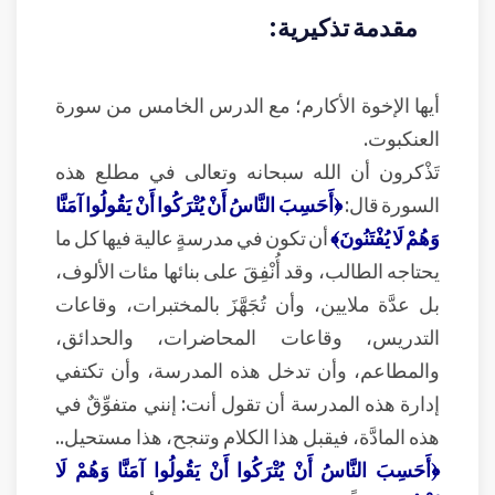
مقدمة تذكيرية:
أيها الإخوة الأكارم؛ مع الدرس الخامس من سورة
العنكبوت.
تَذْكرون أن الله سبحانه وتعالى في مطلع هذه
السورة قال:
﴿أَحَسِبَ النَّاسُ أَنْ يُتْرَكُوا أَنْ يَقُولُوا آمَنَّا
وَهُمْ لَا يُفْتَنُونَ﴾
أن تكون في مدرسةٍ عالية فيها كل ما
يحتاجه الطالب، وقد أُنْفِقَ على بنائها مئات الألوف،
بل عدَّة ملايين، وأن تُجَهَّزَ بالمختبرات، وقاعات
التدريس، وقاعات المحاضرات، والحدائق،
والمطاعم، وأن تدخل هذه المدرسة، وأن تكتفي
إدارة هذه المدرسة أن تقول أنت: إنني متفوِّقٌ في
هذه المادَّة، فيقبل هذا الكلام وتنجح، هذا مستحيل..
﴿أَحَسِبَ النَّاسُ أَنْ يُتْرَكُوا أَنْ يَقُولُوا آمَنَّا وَهُمْ لَا