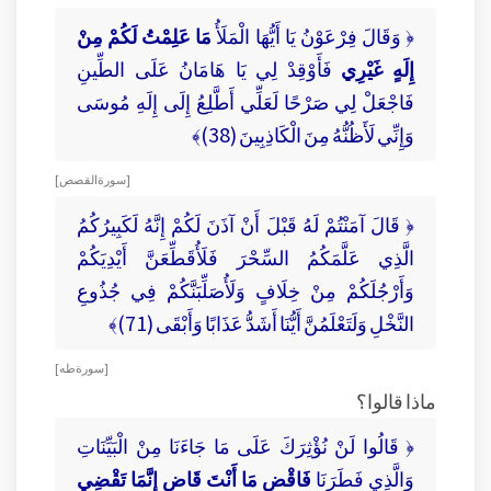
﴿ وَقَالَ فِرْعَوْنُ يَا أَيُّهَا الْمَلَأُ
مَا عَلِمْتُ لَكُمْ مِنْ
إِلَهٍ غَيْرِي
فَأَوْقِدْ لِي يَا هَامَانُ عَلَى الطِّينِ
فَاجْعَلْ لِي صَرْحًا لَعَلِّي أَطَّلِعُ إِلَى إِلَهِ مُوسَى
وَإِنِّي لَأَظُنُّهُ مِنَ الْكَاذِبِينَ (38)﴾
[ سورة القصص ]
﴿ قَالَ آمَنْتُمْ لَهُ قَبْلَ أَنْ آذَنَ لَكُمْ إِنَّهُ لَكَبِيرُكُمُ
الَّذِي عَلَّمَكُمُ السِّحْرَ فَلَأُقَطِّعَنَّ أَيْدِيَكُمْ
وَأَرْجُلَكُمْ مِنْ خِلَافٍ وَلَأُصَلِّبَنَّكُمْ فِي جُذُوعِ
النَّخْلِ وَلَتَعْلَمُنَّ أَيُّنَا أَشَدُّ عَذَابًا وَأَبْقَى (71)﴾
[ سورة طه ]
ماذا قالوا؟
﴿ قَالُوا لَنْ نُؤْثِرَكَ عَلَى مَا جَاءَنَا مِنْ الْبَيِّنَاتِ
وَالَّذِي فَطَرَنَا
فَاقْضِ مَا أَنْتَ قَاضٍ إِنَّمَا تَقْضِي