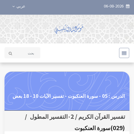
06-08-2026
عربي
الدرس : 05 - سورة العنكبوت - تفسير الآيات 10 - 18 بعض
تفسير القرآن الكريم / ٠2التفسير المطول
/
(029)سورة العنكبوت