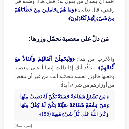
أفقه أن يصدِّق من يقول له: افعل هذا، وضعه في
رقبتي، قال تعالى:
﴿وَمَا هُمْ بِحَامِلِينَ مِنْ خَطَايَاهُمْ
مِنْ شَيْءٍ إِنَّهُمْ لَكَاذِبُونَ﴾
.
مَن دلّ على معصية تحمّل وزرها:
والأغرب من هذا:
﴿وَلَيَحْمِلُنَّ أَثْقَالَهُمْ وَأَثْقَالاً مَعَ
أَثْقَالِهِمْ﴾
.. تأكَّد أنك إذا دللت إنساناً على معصية
وفعلها فالوزر نفسه تتحمَّله أنت من غير أن ينقص
من أوزارهم من شيء، أبداً:
﴿
مَنْ يَشْفَعْ شَفَاعَةً حَسَنَةً يَكُنْ لَهُ نَصِيبٌ مِنْهَا
وَمَنْ يَشْفَعْ شَفَاعَةً سَيِّئَةً يَكُنْ لَهُ كِفْلٌ مِنْهَا
وَكَانَ اللَّهُ عَلَى كُلِّ شَيْءٍ مُقِيتًا (85)﴾
[ سورة النساء ]