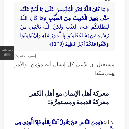
﴿
مَا كَانَ اللَّهُ لِيَذَرَ الْمُؤْمِنِينَ عَلَى مَا أَنْتُمْ عَلَيْهِ
حَتَّى يَمِيزَ الْخَبِيثَ مِنَ الطَّيِّبِ
وَمَا كَانَ اللَّهُ
لِيُطْلِعَكُمْ عَلَى الْغَيْبِ وَلَكِنَّ اللَّهَ يَجْتَبِي مِنْ
رُسُلِهِ مَنْ يَشَاءُ فَآمِنُوا بِاللَّهِ وَرُسُلِهِ وَإِنْ تُؤْمِنُوا
وَتَتَّقُوا فَلَكُمْ أَجْرٌ عَظِيمٌ (179)﴾
وضع داكن
[ سورة آل عمران ]
مستحيل أن يدَّعي كل إنسان أنه مؤمن، والأمر
يبقى هكذا.
معركة أهل الإيمان مع أهل الكفر
معركةٌ قديمة ومستمرَّة:
لذلك:
﴿وَمِنَ النَّاسِ مَنْ يَقُولُ آمَنَّا بِاللَّهِ فَإِذَا أُوذِيَ فِي