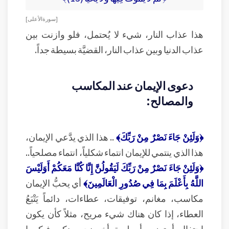
[ سورة الأعلى ]
هذا عذاب النار، شيء لا يُحتمل، فلو وازنت بين
عذاب الدنيا وبين عذاب النار، القضيَّة بسيطة جداً.
دعوى الإيمان عند المكاسب
والمصالح:
﴿وَلَئِنْ جَاءَ نَصْرٌ مِنْ رَبِّكَ﴾
.. هذا الذي يدَّعي الإيمان،
هذا الذي ينتمي للإيمان انتماء شكلياً، انتماء مصلحياً..
﴿وَلَئِنْ جَاءَ نَصْرٌ مِنْ رَبِّكَ لَيَقُولُنَّ إِنَّا كُنَّا مَعَكُمْ أَوَلَيْسَ
اللَّهُ بِأَعْلَمَ بِمَا فِي صُدُورِ الْعَالَمِينَ﴾
أي يحبُّ الإيمان
مكاسب، مغانم، توفيقات، عطاءات، دائماً يَتْبَعُ
العطاء، إذا كان هناك شيء مريح، مثلاً كأن يكون
احتفال، أو توزيع، أو وليمة، أخي نحن منكم وفيكم يا