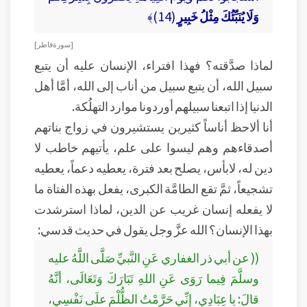
وَلَا يُنَبِّئُكَ مِثْلُ خَبِيرٍ
(14)﴾
[ سورة فاطر ]
لماذا صدَّقته؟ فهذا افتراء، الإنسان عليه أن يتبع
سبيل الله، أن يتبع سبيل من أناب إلى الله، أمَّا أهل
الدنيا إذا اتبعنا سبيلهم أوردونا موارد التهلُكة.
أنا ألاحظ أناساً كثيرين يستشيرون في زواج بناتهم
أصدقاءهم وهم ليسوا على علم، يأتيهم خاطب لا
دين له، لابأس، يصلح بعد فترة، يعطيه دعماً، يعطيه
تشجيعاً، ثمَّ تقع الطامَّة الكبرى، يفعل بهذه الفتاة ما
لا يفعله إنسان غريب عن الدين، لماذا استرشدت
بهذا الإنسان؟ الله عزَّ وجل يقول في حديث قدسي:
(( عن أبي ذر الغفاري عَنِ النَّبيِّ صَلَّى اللَّهُ عليه
وسلَّمَ فِيما رَوَى عَنِ اللهِ تَبَارَكَ وَتَعَالَى، أنَّهُ
قالَ: يا عِبَادِي، إنِّي حَرَّمْتُ الظُّلْمَ علَى نَفْسِي،