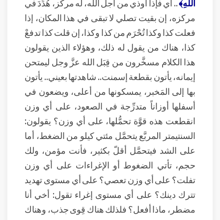
اللَّهِ﴾
.. أي فإذا أوذي من أجل الله، له مركز، هُدِّدَ في
مركزه، إن بقيت تصلي لا تبقى في هذا المكان، إذا
فعلت كذا وكذا تُحْرَم من كذا وكذا، إن قلت كذا تدفعْ
كذا، هناك من يقول له ذلك، وهؤلاء الذين يقولون
هذا الكلام مسخَّرون من قِبَل الله عزَّ وجل ليمتحن
إيمانه، يأتون بقطعة إسمنت.. شاهدتها بعيني.. يأتون
بها إلى المَخبر، يمسكونها من أعلى، ويضعون في
أسفلها أوزاناً متدرِّجة في الصعود، على أي وزن
انقطعت هذه قوَّة تحمُّلها، على أي وزن؟ يقولون:
السنتيمتر المربَّع يتحمَّل مئتي كيلو من الضغط، أما
على الشد فيتحمَّل أقلّ بكثير، فأنت مؤمن، ولك
حجم، تأتي الضغوط أو الإغراءات على أي وزن
تفلت؟ على أي وزن تعصي؟ على أي مستوى تهديد
تترك دينك؟ على أي مستوى إغراء تقول: أخي أنا
مضطر، ماذا أفعل؟ فلذلك هناك قِوى جذب، وهناك