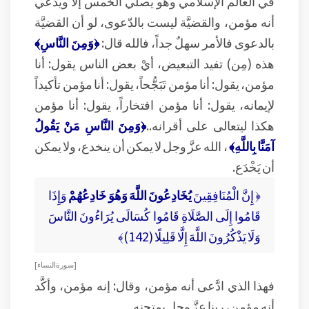
في العالم الإسلامي وهو يصلي الخمس إلا ويدَّعي
أنه مؤمن، والقضيَّة ليست بالدّعوى، لو أن القضيَّة
بالدعوى فالأمر سهلٌ جداً، فالله قال:
﴿وَمِنَ النَّاسِ﴾
هذه (مِن) تفيد التبعيض، أيْ بعض الناس يقول: أنا
مؤمن، يقول: أنا مؤمن تَبَجُّحاً، يقول: أنا مؤمن تأكيداً
لإيمانه، يقول: أنا مؤمن افتخاراً، يقول: أنا مؤمن
هكذا ليتعالى على أقرانه..
﴿وَمِنَ النَّاسِ مَنْ يَقُولُ
آمَنَّا بِاللَّهِ﴾
، الله عزَّ وجل لا يمكن أن ينخدع، ولا يمكن
أن يَخْدَع.
﴿ إِنَّ الْمُنَافِقِينَ
يُخَادِعُونَ اللَّهَ وَهُوَ خَادِعُهُمْ
وَإِذَا
قَامُوا إِلَى الصَّلَاةِ قَامُوا كُسَالَى يُرَاءُونَ النَّاسَ
وَلَا يَذْكُرُونَ اللَّهَ إِلَّا قَلِيلًا (142)﴾
[ سورة النساء ]
فهذا الذي ادَّعى أنه مؤمن، وقال: إنه مؤمن، وأكَّد
أنه مؤمن، ربنا عزَّ وجل يمتحنه.