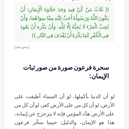
(( ثَلَاثٌ مَنْ كُنَّ فِيهِ وَجَدَ حَلَاوَةَ الْإِيمَانِ: أَنْ
يَكُونَ اللَّهُ وَرَسُولُهُ أَحَبَّ إِلَيْهِ مِمَّا سِوَاهُمَا، وَأَنْ
يُحِبَّ الْمَرْءَ لَا يُحِبُّهُ إِلَّا لِلَّهِ، وَأَنْ يَكْرَهَ أَنْ يَعُودَ
فِي الْكُفْرِ كَمَا يَكْرَهُ أَنْ يُقْذَفَ فِي النَّار. ))
[ متفق عليه ]
سحرة فرعون صورة من صور ثبات
الإيمان:
لو أن الدنيا بأكملها، لو أن السماء أطبقت على
الأرض، لو أن كل من على الأرض كفر، لو أن كل من
على الأرض هدَّد المؤمن فإنه لا يتزحزح عن إيمانه،
هذا هو الإيمان، والدليل: حينما سخَّر فرعون