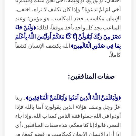
أخي لمَ لمْ تدعونا؟ وإذا كان تكليف لا تراه، اختفى،
الإيمان مكاسب، فعند المكاسب هو مؤمن؛ وعند
المتاعب تجد كل واحد يأخذ موقفاً، لذلك:
﴿وَلَئِنْ جَاءَ
نَصْرٌ مِنْ رَبِّكَ لَيَقُولُنَّ إِنَّا كُنَّا مَعَكُمْ أَوَلَيْسَ اللَّهُ بِأَعْلَمَ
بِمَا فِي صُدُورِ الْعَالَمِينَ﴾
الله يكشف الإنسان كشفاً
كاملاً.
صفات المنافقين:
﴿وَلَيَعْلَمَنَّ اللَّهُ الَّذِينَ آمَنُوا وَلَيَعْلَمَنَّ الْمُنَافِقِينَ﴾
..ربنا
عزَّ وجل وصف هؤلاء الذين يقولون: آمنا بالله فإذا
أوذوا في الله جعلوا فتنة الناس كعذاب الله، وإذا جاء
النصر، قالوا: إنا كنا معكم، هذه صفات المنافقين، أي
إذا أراد الإنسان الإيمان كمكاسب ورفضه كمغارم،