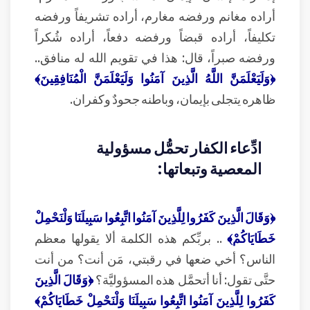
أراده مغانم ورفضه مغارم، أراده تشريفاً ورفضه
تكليفاً، أراده قبضاً ورفضه دفعاً، أراده شُكراً
ورفضه صبراً، قال: هذا في تقويم الله له منافق..
﴿وَلَيَعْلَمَنَّ اللَّهُ الَّذِينَ آمَنُوا وَلَيَعْلَمَنَّ الْمُنَافِقِينَ﴾
ظاهره يتجلى بإيمان، وباطنه جحودٌ وكفران.
ادِّعاء الكفار تحمُّل مسؤولية
المعصية وتبعاتها:
﴿وَقَالَ الَّذِينَ كَفَرُوا لِلَّذِينَ آمَنُوا اتَّبِعُوا سَبِيلَنَا وَلْنَحْمِلْ
خَطَايَاكُمْ﴾
.. بربِّكم هذه الكلمة ألا يقولها معظم
الناس؟ أخي ضعها في رقبتي، مَن أنت؟ من أنت
حتَّى تقول: أنا أتحمَّل هذه المسؤوليَّة؟
﴿وَقَالَ الَّذِينَ
كَفَرُوا لِلَّذِينَ آمَنُوا اتَّبِعُوا سَبِيلَنَا وَلْنَحْمِلْ خَطَايَاكُمْ﴾