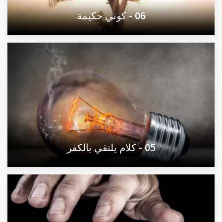
06 - كوني حكيمة
05 - كلام يلتقي بالكفر