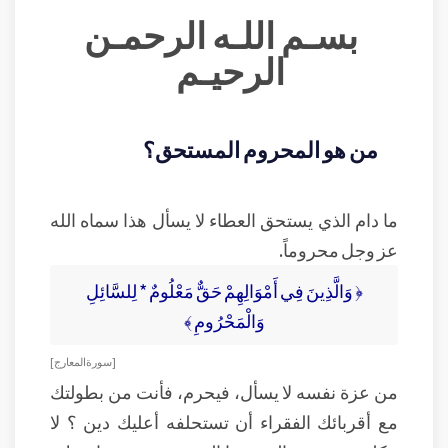
بسـم اللـه الرحمـن
الرحيـم
من هو المحروم المستحق؟
ما دام الذي يستحق العطاء لا يسأل هذا سماه الله
عز وجل محروماً.
﴿ وَالَّذِينَ فِي أَمْوَالِهِمْ حَقٌّ مَعْلُومٌ * لِلسَّائِلِ
وَالْمَحْرُومِ ﴾
[ سورة المعارج ]
من عزة نفسه لا يسأل، فيحرم، فأنت من بطولتك
مع أقربائك الفقراء أن تستحلفه أعليك دين ؟ لا