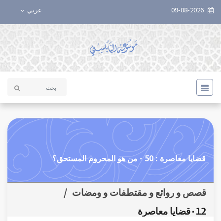
09-08-2026
عربي
قضايا معاصرة : 50 - من هو المحروم المستحق؟
قصص و روائع و مقتطفات و ومضات
/
٠12قضايا معاصرة