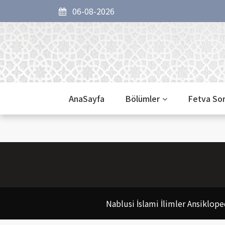
06-08-2026
AnaSayfa
Bölümler
Fetva So
Nablusi İslami İlimler Ansiklope