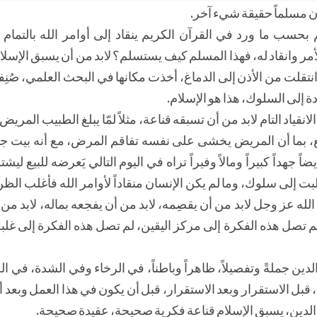
ن مسلماً حقيقة شيء آخر.
بحسب ما ورد في القرآن الكريم ينقاد إلى أوامر الله بالتمام و
أمر وانقاد له، فهذا المسلم كيف يستسلم؟ لابد من أن يسبق الإسلا
ة انتقلت من الأذن إلى الدماغ، أخذت مكانها في البحث العلمي، صُنِف
دة إلى السلوك، هذا هو الإسلام.
لانقياد التام لابد من أن تسبقه قناعة، مثلاً لمّا يبلغ الطبيب المريض
مقنع، بما أن المريض يخشى على نفسه تفاقم المرض، مع أنه بيت
داً كبيراً ومالاً وفيراً تراه في اليوم التالي يَعرضه للبيع ليشتر
بت إلى سلوك، وما لم يكن الإنسان منقاداً لأوامر الله فأغلب الظن أ
 الله عز وجل لابد من أن يقصِمه، لابد من أن يفجعه بماله، لابد من
 تصل هذه الفكرة إلى مركز اليقين، لم تصل هذه الفكرة إلى غلبة
 الدين جملةً وتفصيلاً، ظاهراً وباطناً، في الرخاء وفي الشدة، في
قبل الاستقرار وبعد الاستقرار، قبل أن يكون في هذا العمل وبعد 
مر الدين، يسبق الإسلام قناعة فكرية صحيحة، عقيدة صحيحة.