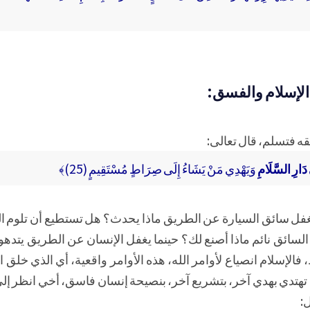
الإسلام والفسق:
ه فتسلم، قال تعالى:
 دَارِ السَّلَامِ
وَيَهْدِي مَنْ يَشَاءُ إِلَى صِرَاطٍ مُسْتَقِيمٍ (25)﴾
ما يغفل سائق السيارة عن الطريق ماذا يحدث؟ هل تستطيع أن تلوم 
السائق نائم ماذا أصنع لك؟ حينما يغفل الإنسان عن الطريق يتدهو
الإسلام انصياع لأوامر الله، هذه الأوامر واقعية، أي الذي خلق ا
ن تهتدي بهدي آخر، بتشريع آخر، بنصيحة إنسان فاسق، أخي انظر إل
: