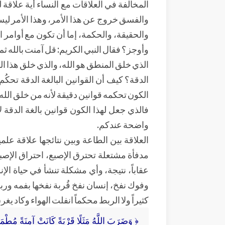
المخالفة في العلاقات مع النساء أية علاقة 
والفسق خروج عن هذا الأمر، وهذا الأمر ليس ا
والحقيقة، والحكمة، إما أن تكون مع أوامر ا
وأوجز؟ فقال النبي الكريم: قل آمنت بالله ثم ا
الذي خلق المنطق هو الله، والذي خلق هذا الكو
الدقة؟ كيف أن القوانين البالغة الدقة تحكُم 
الكون تحكمه قوانين دقيقة لأنه من خلق الله، 
فالذي جعل لهذا الكون قوانين بالغة الدقة 
واضحة عندكم.
العلاقة بين الطاعة وبين نتائجها علاقة علم
مدفأة مشتعلة تحترق الإصبع، احتراق الإصبع
عقاباً، نتيجة، وأي مشكلة تنشأ في حياة الإ
وفوك نفخ، إنسان نفخ قُربة نفخها بفمه وربط
كثيراً ولا الربط محكماً انفلت الهواء وكاد ي
﴿ وَضَرَبَ اللَّهُ مَثَلًا قَرْيَةً كَانَتْ آمِنَةً مُطْمَئِنّ