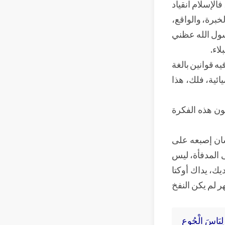
الإسلام انقياد
خبرة، والواقع،
رسول الله عظني
لاء.
يه قوانين بالغة
يائية، فلك، هذا
كون هذه الفكرة
نسان إصبعه على
 المدفأة، ليس
يك، يداك أوكتا
ر لم يكن النفخ
هُ لِبَاسَ الْجُوعِ