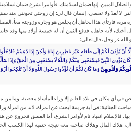
هو الضلال المبين، إنها ضمان لسلامتك، فأوامر الشرع ضمان لسلامتك
لتي لا تُعدّ ولا تحصى، إنسان قال لي: إن زوجتي تخونني منذ سنتين
ه مرة، فارتأى هذا الجاهل أن يجلس هو وجاره وزوجته معاً، الفص
ثل أخيك، لأنه جاهل، فدفع الثمن أن له خمسة أولاد منها وقد خانته
 الله عز وجل، قال تعالى:
ِ إِلَّا أَنْ يُؤْذَنَ لَكُمْ إِلَى طَعَامٍ غَيْرَ نَاظِرِينَ إِنَاهُ وَلَكِنْ إِذَا دُعِيتُمْ فَادْخُلُو
انَ يُؤْذِي النَّبِيَّ فَيَسْتَحْيِي مِنْكُمْ وَاللَّهُ لَا يَسْتَحْيِي مِنَ الْحَقِّ وَإِذَا سَأَلْ
لُوبِكُمْ وَقُلُوبِهِنَّ
وَمَا كَانَ لَكُمْ أَنْ تُؤْذُوا رَسُولَ اللَّهِ وَلَا أَنْ تَنْكِحُوا أَزْوَ
رض في أي مكان في بلاد العالم إلا وراء المأساة معصية، وما من مع
ث الجنائية: في أية جريمة ابحث عن المرأة، لابد من امرأة وراء
بها، فالإسلام انقياد تام لأوامر الشرع، أما الفسق فخروج عن هذا
مال، هلاك المال وهلاك صاحبه معه نتيجة حتمية لهذا الكسب الح