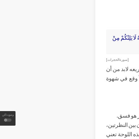
لَا يَلِتْكُمْ مِنْ
[ سورة الحجرات ]
ريعه لابد من أن
ً وقع في شهوة
وز هو فسق.
وضع داكن
ن بين النظرتين،
ذه اللوحة تعني