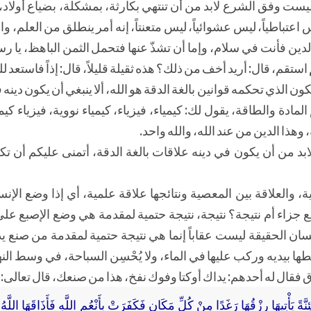
ليست وفق الشرع لابد من أن تنتهي بكارثة، بمشكلة، بضياع أولاد، ف
عتباطياً، ليس عشوائياً، ليس متعنتاً، إنه أمر ينطلق من العلم، وال
لدين فأنت في سلام، وإما أن تشذّ عنها فتحمل الثمن الباهظ، يا 
ستقم، قال: أريد أخف من ذلك؟ هذه ثقيلة قليلاً، قال: إذاً فاستعد للب
ن الذي تحكمه قوانين بالغة الدقة هو الله، ألا ينبغي أن يكون دينه ف
المادة والطاقة، يقول لك: كيمياء، فيزياء، كيمياء نووية، فيزياء كيم
وهذا الدين من عند الله، والله واحد.
لابد من أن يكون في دينه علاقات بالغة الدقة، أتمنى عليكم أن ت
ية، والعلاقة بين المعصية ونتائجها علاقة علمية، أي إذا وضع الإ
 جزاء أم نتيجة؟ نتيجة، نتيجة حتمية لمقدمة هي وضع الإصبع على
نسان الحقيقة ليست عقاباً إنما هي نتيجة حتمية لمقدمة من صنع يد
ها بيديه وركب عليها في الماء، ولا يُحْسِن السباحة، في وسط النه
غرق فقال له أحدهم: يداك أوكتا وفوك نفخ، هذا من صنعك، قال تعالى:
َةً يَأْتِيهَا رِزْقُهَا رَغَدًا مِنْ كُلِّ مَكَانٍ فَكَفَرَتْ بِأَنْعُمِ اللَّهِ فَأَذَاقَهَا اللَّ