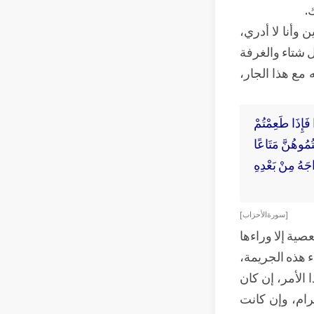
.
 وأنا لا أدري،
ل شتاء والغرفة
 مع هذا الجار،
ا فَإِذَا طَعِمْتُمْ
تُمُوهُنَّ مَتَاعًا
اجَهُ مِنْ بَعْدِهِ
[ سورة الأحزاب ]
صية إلا وراءها
 هذه الجريمة،
 الأمر، إن كان
رام، وإن كانت