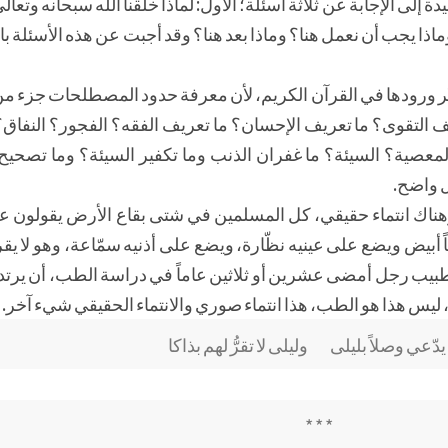
 إلى الإجابة عن ثلاثة أسئلة؛ الأول: لماذا خلقنا الله سبحانه وتعالى؟
هنا؟ وماذا يجب أن نعمل هنا؟ وماذا بعد هنا؟ وقد أجبت عن هذه الأسئلة 
ر ورودها في القرآن الكريم، لأن معرفة حدود المصطلحات جزء من 
ف التقوى؟ ما تعريف الإحسان؟ ما تعريف الفقه؟ الفجور؟ النفاق؟
معصية؟ السيئة؟ ما غفران الذنب وما تكفير السيئة؟ وما تصحيح
 واضح.
ٌّ وهناك انتماء حقيقي، كل المسلمين في شتى بقاع الأرض يقولون 
أبيض ويضع على عينيه نظّارة، ويضع على أذنيه سمّاعة، وهو لا يقر
يب رجل أمضى عشرين أو ثلاثين عاماً في دراسة الطب، أن يرتدي ا
ليس هذا هو الطب، هذا انتماء صوري والانتماء الحقيقي شيء آخر.
يدّعي وصلاً بليلى وليلى لا تقرُّ لهم بذاكا
* * *