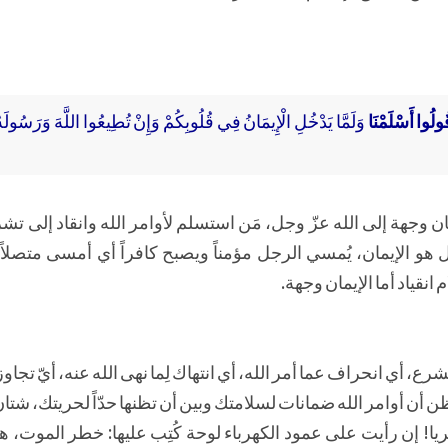
ُولُوا أَسْلَمْنَا
وَلَمَّا يَدْخُلِ الْإِيمَانُ فِي قُلُوبِكُمْ وَإِنْ تُطِيعُوا اللَّهَ وَرَسُولَهُ 
يمان وجهة إلى الله عزّ وجل، مَن استسلم لأوامر الله وانقاد إلى تش
 هو الإيمان، يُمسي الرجل مؤمناً ويصبح كافراً أي أمسى متصلا
انقياد أما الإيمان وجهة.
ع، أي انحراف عما أمر الله، أي انتهاك لِما نهى الله عنه، أيّ تجا
ن تظن أن أوامر الله ضمانات لسلامتك وبين أن تظنها حدّاً لحريتك، شتا
ريا! إن رأيت على عمود الكهرباء لوحة كُتِب عليها: خطر الموت، ه