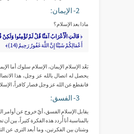
2- الإيمان:
ماذا بعد الإسلام؟
﴿
قَالَتِ الْأَعْرَابُ آمَنَّا قُلْ لَمْ تُؤْمِنُوا وَلَكِنْ ق
أَعْمَالِكُمْ شَيْئًا إِنَّ اللَّهَ غَفُورٌ رَحِيمٌ (14)﴾
بَعْد الإسلام الإيمان، الإسلام سلوك أما الإ
يحصل له اتصال بالله عز وجل، هذا الاتصال
فانقطع عن الله عز وجل فصار كافراً، الإسلام 
3- الفسق:
يقابل الإسلام الفسق، أيّ خروج عن أوامر الشر
بالمناسبة أنا أُردد هذه الفكرة كثيراً، بين أ
وشتان بين الفكرتين، وما أبعد الثرى عن الث