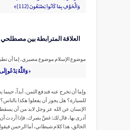
وَالْخَوْفِ بِمَا كَانُوا يَصْنَعُونَ (112)﴾
العلاقة المترابطة بين مصطلحي 
موضوع الإسلام موضوع مصيري، إما أن تطبق
﴿
وَاللَّهُ يَدْعُو إِلَى
وإما أن تخرج عنه فتدفع الثمن، أبداً، حين
للسيارة؟ هل يجوز أن يفعلوا هكذا بالناس؟ 
الإنسان عن الله عز وجل لابد من أن يسقط، ف
أدرى بها، قال لك: غضَّ بصرك، فإذا أردت أ
الخالق، هذا كلام شيطاني، أما الرحمن فيقول