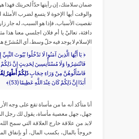
ضمان سلامتك، إن رأيتها حدّاً لحريتك فهذا 
والوقت أيها الإخوة لا يتسع لضرب الأمثلة ا
تقصيت الأسباب، فإذا هو السبب، له جار زار
دافئة، تعاليْ يا أم فلان اجلسي معنا هذا م
الإسلام لا يوجد فيه حلّ وسط، أي المُشرّع هو
﴿ يَا أَيُّهَا الَّذِينَ آمَنُوا لَا تَدْخُلُوا بُيُوتَ النَّبِيّ
فَانْتَشِرُوا وَلَا مُسْتَأْنِسِينَ لِحَدِيثٍ إِنَّ ذَلِكُمْ كَ
فَاسْأَلُوهُنَّ مِنْ وَرَاءِ حِجَابٍ
ذَلِكُمْ أَطْهَرُ لِقُ
أَبَدًا إِنَّ ذَلِكُمْ كَانَ عِنْدَ اللَّهِ عَظِيمًا (53)﴾
أنا متأكد أنه ما من مأساة تقع على وجه الأ
جهل، جهل معصية مأساة، يقول لك رجل المباح
لابد من علاقة خارج العلاقة التي سمح الله 
خروجاً بالمال، بكسب المال، أو بإنفاق ال