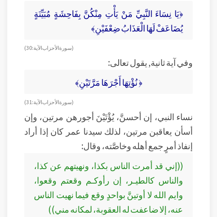
﴿يَا نِسَاءَ النَّبِيِّ مَنْ يَأْتِ مِنْكُنَّ بِفَاحِشَةٍ مُبَيِّنَةٍ
يُضَاعَفْ لَهَا الْعَذَابُ ضِعْفَيْنِ﴾
( سورة الأحزاب الآية: 30)
وفي آية ثانية, يقول تعالى:
﴿ نُؤْتِهَا أَجْرَهَا مَرَّتَيْنِ﴾
( سورة الأحزاب الآية: 31)
نساء النبي، إن أحسنَّ، يُؤْتَيْنَ أجورهن مرتين، وإن
أسأن يعاقبن مرتين، لذلك سيدنا عمر كان إذا أراد
إنفاذ أمرٍ جمع أهله وخاصَّته، وقال:
((إني قد أمرت الناس بكذا، ونهيتهم عن كذا،
والناس كالطيـر، إن رأوكـم وقعتم وقعوا،
وايم الله لا أوتينَّ بواحدٍ وقع فيما نهيت الناس
عنه، إلا ضاعفت له العقوبة، لمكانه مني))