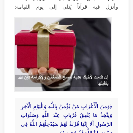
وأنزل فيه قرآناً يُتلى إلى يوم القيامة:
﴿وَمِنَ الْأَعْرَابِ مَنْ يُؤْمِنُ بِاللَّهِ وَالْيَوْمِ الْآخِرِ
وَيَتَّخِذُ مَا يُنْفِقُ قُرُبَاتٍ عِنْدَ اللَّهِ وَصَلَوَاتِ
الرَّسُولِ أَلَا إِنَّهَا قُرْبَةٌ لَهُمْ سَيُدْخِلُهُمُ اللَّهُ فِي
رَحْمَتِهِ إِنَّ اللَّهَ غَفُورٌ رَحِيمٌ﴾