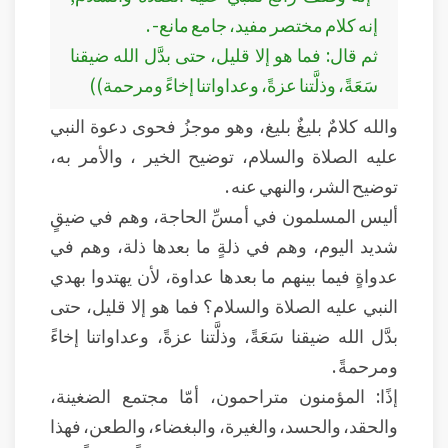
إنه كلام مختصر مفيد، جامع مانع- .
ثم قال: فما هو إلا قليل، حتى بدَّل الله ضيقنا
سَعَةً، وذلَّتنا عزةً، وعداواتنا إخاءً ومرحمة))
والله كلامٌ بليغٌ بليغ، وهو موجزُ فحوى دعوة النبي
عليه الصلاة والسلام، توضيح الخير ، والأمر به،
توضيح الشر، والنهي عنه .
أليس المسلمون في أمسِّ الحاجة، وهم في ضيقٍ
شديد اليوم، وهم في ذلةٍ ما بعدها ذلة، وهم في
عدواةٍ فيما بينهم ما بعدها عداوة، لأن يهتدوا بهدي
النبي عليه الصلاة والسلام؟ فما هو إلا قليل، حتى
بدَّل الله ضيقنا سَعَةً، وذلَّتنا عزةً، وعداواتنا إخاءً
ومرحمةً .
إذًا: المؤمنون متراحمون، أمّا مجتمع الضغينة،
والحقد، والحسد، والغيرة، والبغضاء، والطعن، فهذا