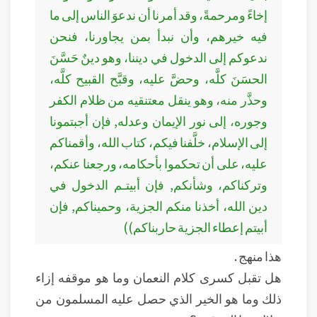
إخاءً ومرحمةً، وقد أمرنا أن ندعوَ الناس إلى ما
فيه خيرهم، وأن نبدأ بمن يجاورنا، فنحن
ندعوكم إلى الدخول في ديننا، وهو دينٌ حَسَّنَ
الحسَنَ كلَّه، وحضَّ عليه، وقبَّح القبيح كلَّه،
وحذَّر منه، وهو ينقل معتنقيه من ظلام الكفر
وجوره، إلى نور الإيمان وعدله, فإن أجبتمونا
إلى الإسلام، خلَّفنا فيكم، كتاب الله، وأقمناكم
عليه، على أن تحكموا بأحكامه، ورجعنا عنكم،
وتركناكم، وشأنكم, فإن أبيتـم الدخول في
دين الله، أخذنا منكم الجزية، وحميناكم, فإن
أبيتم إعطاء الجزية حاربناكم))
هذا منهج .
هل تقبل كسرى كلام النعمان وما هو موقفه إزاء
ذلك وما هو الخير الذي حصل عليه المسلمون من