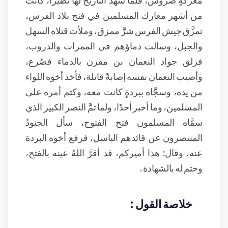
من أشهر معارك المسلمين في فتح بلاد الفرس،
تمزَّق جيش الفرس شرَّ ممزق، وملأت قتلاه السهل
والجبل، وسالت دماؤهم في الممرات والدروب،
فزلق جواد النعمان بن مقرن بالدماء فصُرع،
وأصيب النعمان نفسه إصابةً قاتلة، فأخذ أخوه اللواء
من يده، وسجَّاه ببردةٍ كانت معه، وكتم أمره على
المسلمين، وما أخبر أحدًا، ولما تمَّ النصر الكبير الذي
سمَّاه المسلمون فتح الفتوح، سأل الجنودُ
المنتصرون عن قائدهم الباسل، فرفع أخوه البردة
عنه، وقال: هذا أميركم، قد أقرَّ اللهُ عينه بالفتح،
وختم له بالشهادة .
خلاصة القول :