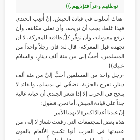
توطئهم وعراً فتؤذيهم .))
-هناك أسلوب في قيادة الجيش، إنْ أُتعِب الجندي
فهذا غلط، يجب أن تريحه، وأن تعلي مكانته، وأن
ترفع معنوياته، وأن توفِّر كلَّ طاقته للمعركة، لا أن
تجهده قبل المعركة- قال له: فإن رجلاً واحداً من
المسلمين، أحبُّ إلي من مئة ألف دينارٍ، والسلام
عليك))
-رجل واحد من المسلمين أحبُّ إليَّ من مئة ألف
دينار، تفرح بالجزية، تضحِّي لي بمسلم، والقائد لا
ينجح في الحرب إلا إذا شعر الجندي أن حياته غالية
جداً على قيادة الجيش، أما نحن, فنقول:
إنّ عندنا أعدادًا كبيرة لا يهمنا الأمر
هذه بعض المجتمعات التي رفعت شعارَ لا إله ، من
عقيدتها في الحرب أنها تكسح الألغام بالقوى
البشرية، أي إنْ وُجِد حقل ألغام أُرسِلت سرية،