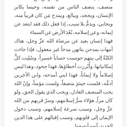
منصف، ينصف الناس من نفسه، وحينما يكابر
الإنسان، ويجحد، ويبالغ، ويمدح مَن كان قريباً منه،
ويحابي، ويذمُّ بلا سبب، إذا فعل ذلك فقد ابتعد عن
إيمانه، وعن إسلامه، بُعْدَ الأرض عن السماء
فهذا إنسان بعيد عن مرضاة الله عزَّ وجل، هناك
أمهات يمدحن بناتهن مدحاً غير معقول، فإذا جاءت
الكنّةُ إلى بيتهم حوسبت حساباً عسيراً، وسُلِبت كلُّ
إمكانياتها، وأُبْرزت أخطاؤها، فهذا جحود، وهذا ليس
إسلاماً ولا إيماناً، فهذا ابني أمدحه، وابن الآخرين
أذمُّه، فلست حينئذٍ منصفاً، ولست مؤمناً، وإنّ الله
يحب المنصف العادل، ويحب الذي يقول الحق، ولو
كان مراً, هؤلاء سرُّ إسلامهم، وسرّ قربهم من الله
عزَّ وجل، وسبب سرعة إسلامهم، وسبب دخول
الإيمان إلى قلوبهم، وسبب إقبالهم على هذا الدين
الجديد، أنهم أنصفوا .