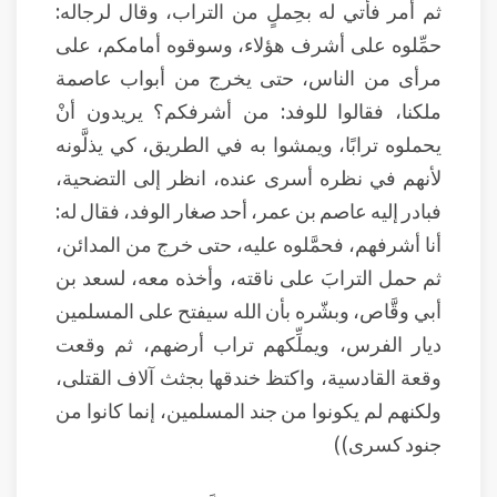
ثم أمر فأتي له بحِملٍ من التراب، وقال لرجاله:
حمِّلوه على أشرف هؤلاء، وسوقوه أمامكم، على
مرأى من الناس، حتى يخرج من أبواب عاصمة
ملكنا، فقالوا للوفد: من أشرفكم؟ يريدون أنْ
يحملوه ترابًا، ويمشوا به في الطريق، كي يذلَّونه
لأنهم في نظره أسرى عنده، انظر إلى التضحية،
فبادر إليه عاصم بن عمر، أحد صغار الوفد، فقال له:
أنا أشرفهم، فحمَّلوه عليه، حتى خرج من المدائن،
ثم حمل الترابَ على ناقته، وأخذه معه، لسعد بن
أبي وقَّاص، وبشّره بأن الله سيفتح على المسلمين
ديار الفرس، ويملِّكهم تراب أرضهم، ثم وقعت
وقعة القادسية، واكتظ خندقها بجثث آلاف القتلى،
ولكنهم لم يكونوا من جند المسلمين، إنما كانوا من
جنود كسرى))