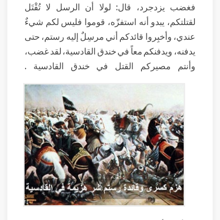
فغضب يزدجرد، قال: لولا أن الرسل لا تُقْتَل
لقتلتكم، يبدو أنه استفزّه، قوموا فليس لكم شيءٌ
عندي، وأخبِروا قائدكم أني مرسِلٌ إليه رستم، حتى
يدفنه، ويدفنكم معاً في خندق القادسية، لقد غضب،
وأنتم مصيركم القتل في خندق القادسية .