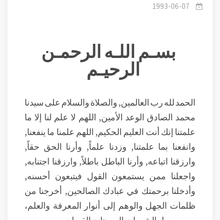
1993-06-07
بسـم اللـه الرحمـن
الرحيـم
الحمد لله رب العالمين, والصلاة والسلام على سيدنا
محمد الصادق الوعد الأمين, اللهم لا علم لنا إلا ما
علمتنا إنك أنت العليم الحكيم, اللهم علمنا ما ينفعنا,
وانفعنا بما علمتنا, وزدنا علماً, وأرنا الحق حقاً,
وارزقنا اتباعه, وأرنا الباطل باطلاً, وارزقنا اجتنابه,
واجعلنا ممن يستمعون القول فيتبعون أحسنه,
وأدخلنا برحمتك في عبادك الصالحين, أخرجنا من
ظلمات الجهل والوهم إلى أنوار المعرفة والعلم،
ومن وحول الشهوات إلى جنات القربات .