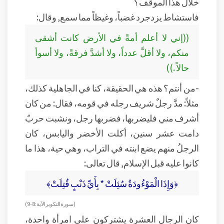
خلال هذا الموقف؟
فاستشاط يزدجرد غضباً، وغيظاً مما سمع, وقال:
((إني لا أعلم أمةً في الأرض كانت أشقى
منكم، ولا أقلَّ عدداً، ولا أشدَّ فرقةً، ولا أسوأ
حالاً .))
-من أنتم؟ هذه هي الحقيقة، كنا في الجاهلية كذلك،
مثلاً: مدَّ رجلٌ شريف رجله في قومه، فقال: من كان
أشرف مني فليضربها، فضربها رجل، ونشبت حربٌ
دامت عشر سنين، أكلت الأخضر واليابس، كان
الرجلُ منهم يضع ابنته في التراب، وهي حية، هذا ما
كانوا عليه قبل الإسلام, قال تعالى:
﴿وَإِذَا الْمَوْءُودَةُ سُئِلَتْ * بِأَيِّ ذَنْبٍ قُتِلَتْ﴾
( سورة التكوير الآية: 8-9)
كان الرجال العشرة يشتركون على امرأة واحدة،