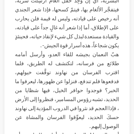
فيتفجَّر الألغام بها، فيتمّ كسحها، فإذا شعر الجندي
أنه رخيص على قيادته، وليس له قيمة فلن يحارب
على الإطلاق، أما إذا شعر أنه غالٍ جداً على قيادته،
والقيادة مستعدة لبذل كل شيء لإنقاذ حياته، فحينئذٍ
يكون شجاعاً، هذه أسرار قوة الجيش- .
هبّ النعمان بجيشه للقاء العدو، وأرسل أمامه
طلائع من فرسانه، لتكتشف له الطريق، فلما
اقترب الفرسان من نهاوند توقَّفت خيولهم،
فدفعوها فلم تندفع، فنزلوا عن ظهورها، ليعرفوا ما
الخبر؟ فوجدوا حوافر الخيل، فيها شظايا من
الحديد، تشبه رؤوس المسامير، فنظروا إلى الأرض
، فإذا العجم قد نثروا في الدروب المؤدية إلى نهاوند
حسكَ الحديد، ليعوِّقوا الفرسان والمشاة عن
الوصول إليهم .