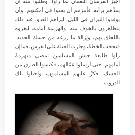
أخبرَ الفرسانُ النعمان بما رأوا، وطلبوا منه أن
يمدَّهم برأيه, فأمرَهم أن يقفوا في أمكنتهم، وأن
يوقدوا النيران في الليل، ليراهم العدو، عند ذلك
يتظاهرون بالخوف منه، والهزيمة أمامه، ليغروه
باللحاق بهم، وإزالة ما زرعه من حسك الحديد،
فنجحت الخطةُ، وجازت الحيلة على الفرس، فما إن
رأوا طليعة جيش المسلمين تمضي منهزمةً
أمامهم، حتى أرسلوا عمَّالهم، فكنسوا الطرق من
الحسك، فكرَّ عليهم المسلمون، واحتلوا تلك
الدروب