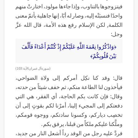
فيتزوجوها بالتناوب، وإذا جاءها مولود، اختارتْ منهم
واحدًا فنسبَتْه إليه، وصار له أبًا، إنها جاهلية بأتمّ معنى
الكلمة, لكن الإسلام رفع هذه الأمة، قال الله عزَّ
وجل:
﴿وَاذْكُرُوا نِعْمَةَ اللَّهِ عَلَيْكُمْ إِذْ كُنْتُمْ أَعْدَاءً فَأَلَّفَ
بَيْنَ قُلُوبِكُمْ﴾
( سورة آل عمران الآية: 103)
قال: وقد كنا نكِل أمركم إلى ولاة الضواحي،
فيأخذون لنا الطاعة منكم، ثم خفف شيئاً من حدته،
وقال: فإن كانت بكم الحاجة، أي الفقر، هي التي
دفعتكم إلى المجيء إلينا، أمرْنا لكم بقوتٍ إلى أن
تخصِب دياركم، وكسونا سادتكم، ووجوه قومكم،
وملَّكنا عليكم ملكاً من قبلنا، يرفق بكم .
فردَّ عليه رجل من الوفد رداً أشعل النار من جديد،