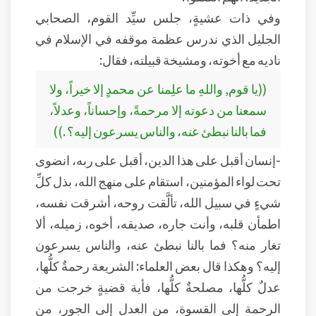
وفي ذات عشيةٍ، جلس سيِّد القوم، الصحابي
الجليل الذي ندرس عظمة موقفه في الإسلام في
ناديه مع أخوته، ومشيخة قبيلته، فقال:
((يا قوم, واللهِ ما علِمنا عن محمدٍ إلا خيراً، ولا
سمعنا من دعوته إلا مرحمةً، وإحساناً، وعدلاً،
فما بالنا نبطئ عنه، والناس يسرعون إليه؟ .))
-إنسان أقبل على هذا الدين، أقبل على ربه، انضوى
تحت لواء المؤمنين، استقام على منهج الله، بذل كلِّ
شيءٍ في سبيل الله، تألَّقت روحه، أشرقت نفسه،
اطمأن قلبه، وأنت جاره، صديقه، أخوه، زميله، ألا
تغار منه؟ فما بالنا نبطئ عنه، والناس يسرعون
إليه؟ وهكذا قال بعض العلماء: الشريعة رحمةٌ كلُّها،
عدلٌ كلُّها، مصلحةٌ كلُّها، فأية قضيةٍ خرجت من
الرحمة إلى القسوة، من العدل إلى الجور، من