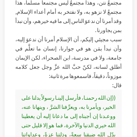
مجتمعٌ نتن، وهذا مجتمعٌ ليس مجتمعاً مسلماً، هذا
مجتمعٌ لا نزهو به، ولا نفتخر به أمام أعداء الإسلام,
وقد أمرنا أن ندعوَ الناس إلى ما فيه خيرهم، وأن نبدأ
بمن يجاورنا .
سبب مجيئي إليكم، أن الإسلام أمرنا أن ندعوَ إليه،
وأن نبدأ بمَن هو في جوارنا، إنسان ما تعلَّم في
جامعة، ولا في مدرسة، ابن الصحراء، لكن الإيمان
أطلق لسانه، لكنّ حبَّ الله عزَّ وجل جعل كلامه
موزوناً، دقيقاً، فاسمعوها مرة ثانية:
قال:
((إن الله رحمنـا، فأرسل إلينـا رسولاً يدلنا على
الخير، ويأمرنا به، ويعرِّفنا الشرَّ ، وينهانا عنه،
ووعـدنا إن أجبناه إلى ما دعانا إليه أن يعطينا
الله خيري الدنيا والآخرة، فما هو إلا قليل حتى
بدّل الله ضيقنا سعةً، وذلتنا عزةً، وعداواتنا