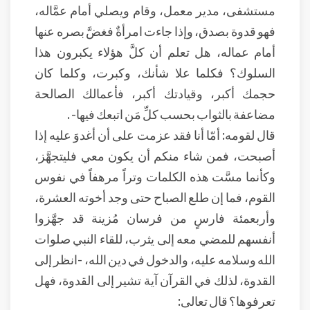
مستشفى، مدير معمل، وقام ويصلي أمام عمَّاله،
فهو قدوة بصدق، وإذا جاءت امرأةٌ فغضَّ بصره عنها
أمام عماله، هل تعلم أن كلَّ هؤلاء يكبرون هذا
السلوك؟ فكلما علا شأنك، وكبرت، وكلما كان
حجمك أكبر، وقيادتك أكبر، فأعمالك الصالحة
مضاعفة بالثواب بحسب كلِّ مَن اتبعك فيها- .
قال لقومه: أمّا أنا فقد عزمت على أن أغدوَ عليه إذا
أصبحت، فمن شاء منكم أن يكون معي فليتجهَّز،
وكأنما مسَّت هذه الكلمات وتراً مرهفاً في نفوس
القوم، فما إن طلع الصباح حتى وجد أخوته العشرة،
وأربعمئة فارسٍ من فرسان مُزينة قد جهَّزوا
أنفسهم للمضي معه إلى يثرب، للقاء النبي صلوات
الله وسلامه عليه، والدخول في دين الله، -انظر إلى
القدوة، لذلك في القرآن آية تشير إلى القدوة، فهل
تعرفوها؟ قال تعالى: