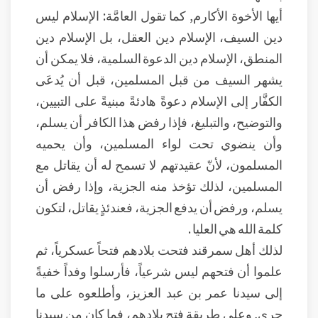
أيها الأخوة الأكارم, كما تقول العامَّة: الإسلام ليس
دين السيف، الإسلام دين العقل، بل الإسلام دين
المنطق، الإسلام دين الدعوة السلمية، فلا يمكن أن
يشهر السيف من قبل المسلمين، قبل أن يُدعَى
الكفَّار إلى الإسلام دعوةً هادئةً مبنيةً على التبيين،
والتوضيح، والتبليغ، فإذا رفض هذا الكافر أن يسلم،
وأن ينضوي تحت لواء المسلمين، وأن يحميه
المسلمون، لأنّ عقيدتهم لا تسمح له أن يقاتل مع
المسلمين، لذلك تؤخذ منه الجزية، وإذا رفض أن
يسلم، ورفض أن يدفع الجزية، فعندئذٍ يقاتل، لتكون
كلمة الله هي العليا .
لذلك أهل سمرقند فتحت بلادهم فتحاً عسكرياً، ثم
علموا أن فتحهم ليس شرعياً، فأرسلوا وفداً خفيةً
إلى سيدنا عمر بن عبد العزيز، وأطلعوه على ما
جرى, وعلى طريقة فتح بلادهم، فما كان مِن سيدنا