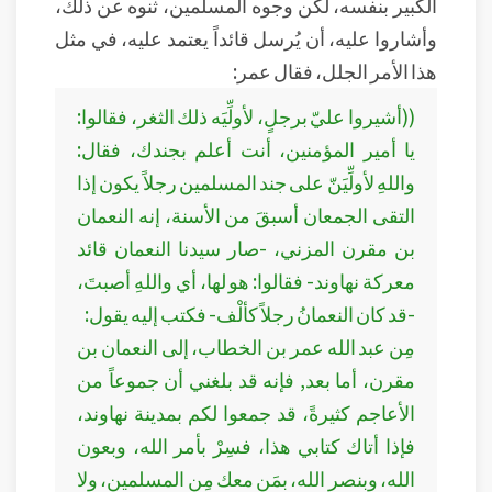
الكبير بنفسه، لكن وجوه المسلمين، ثنوه عن ذلك،
وأشاروا عليه، أن يُرسل قائداً يعتمد عليه، في مثل
هذا الأمر الجلل، فقال عمر:
((أشيروا عليّ برجلٍ، لأولِّيَه ذلك الثغر، فقالوا:
يا أمير المؤمنين، أنت أعلم بجندك، فقال:
واللهِ لأولِّيَنّ على جند المسلمين رجلاً يكون إذا
التقى الجمعان أسبقَ من الأسنة، إنه النعمان
بن مقرن المزني، -صار سيدنا النعمان قائد
معركة نهاوند- فقالوا: هو لها، أي واللهِ أصبتَ،
-قد كان النعمانُ رجلاً كألْف- فكتب إليه يقول:
مِن عبد الله عمر بن الخطاب، إلى النعمان بن
مقرن، أما بعد, فإنه قد بلغني أن جموعاً من
الأعاجم كثيرةً، قد جمعوا لكم بمدينة نهاوند،
فإذا أتاك كتابي هذا، فسِرْ بأمر الله، وبعون
الله، وبنصر الله، بمَن معك مِن المسلمين، ولا