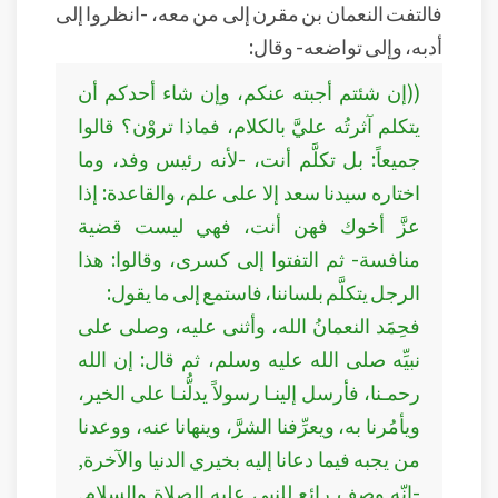
فالتفت النعمان بن مقرن إلى من معه، -انظروا إلى
أدبه، وإلى تواضعه- وقال:
((إن شئتم أجبته عنكم، وإن شاء أحدكم أن
يتكلم آثرتُه عليَّ بالكلام، فماذا تروْن؟ قالوا
جميعاً: بل تكلَّم أنت، -لأنه رئيس وفد، وما
اختاره سيدنا سعد إلا على علم، والقاعدة: إذا
عزَّ أخوك فهن أنت، فهي ليست قضية
منافسة- ثم التفتوا إلى كسرى، وقالوا: هذا
الرجل يتكلَّم بلساننا، فاستمع إلى ما يقول:
فحِمَد النعمانُ الله، وأثنى عليه، وصلى على
نبيِّه صلى الله عليه وسلم، ثم قال: إن الله
رحمـنا، فأرسل إلينـا رسولاً يدلُّنـا على الخير،
ويأمُرنا به، ويعرِّفنا الشرَّ، وينهانا عنه، ووعدنا
من يجبه فيما دعانا إليه بخيري الدنيا والآخرة,
-إنّه وصف رائع للنبي عليه الصلاة والسلام,