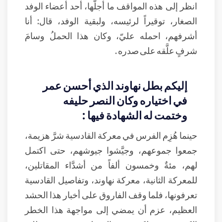
انظر إلى هذه المواقف ما أجلَّها، أحد أعضاء الوفد
الصغار، توقيراً لرئيسه، ولبقية الوفد، قال: أنا
أشرفهم، احمله عليّ، وكان هذا الحملُ وسامَ
شرفٍ علَّقه على صدره .
إليكم بطل نهاوند الذي أحسن عمر
في اختياره وكان النصر حليفه
وختمت له الشهادة فيها :
حينما هُزِم الفرس في معركة القادسية شرَّ هزيمة،
جمعوا جموعهم، وجيَّشوا جيوشهم، حتى اكتمل
لهم، مئةٌ وخمسون ألفاً من أشدَّاء المقاتلين،
للمعركة الثانية، معركة نهاوند، وتفاصيل القادسية
تعرفونها، فلما وقف الفاروق على أخبار هذا الحشد
العظيم، عزم أن يمضي إلى مواجهة هذا الخطر