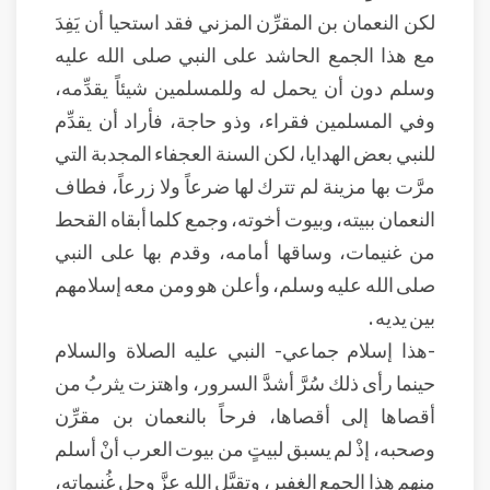
لكن النعمان بن المقرِّن المزني فقد استحيا أن يَفِدَ
مع هذا الجمع الحاشد على النبي صلى الله عليه
وسلم دون أن يحمل له وللمسلمين شيئاً يقدِّمه،
وفي المسلمين فقراء، وذو حاجة، فأراد أن يقدِّم
للنبي بعض الهدايا، لكن السنة العجفاء المجدبة التي
مرَّت بها مزينة لم تترك لها ضرعاً ولا زرعاً، فطاف
النعمان ببيته، وبيوت أخوته، وجمع كلما أبقاه القحط
من غنيمات، وساقها أمامه، وقدم بها على النبي
صلى الله عليه وسلم، وأعلن هو ومن معه إسلامهم
بين يديه .
-هذا إسلام جماعي- النبي عليه الصلاة والسلام
حينما رأى ذلك سُرَّ أشدَّ السرور، واهتزت يثربُ من
أقصاها إلى أقصاها، فرحاً بالنعمان بن مقرِّن
وصحبه، إذْ لم يسبق لبيتٍ من بيوت العرب أنْ أسلم
منهم هذا الجمع الغفير، وتقبَّل الله عزَّ وجل غُنيماته،