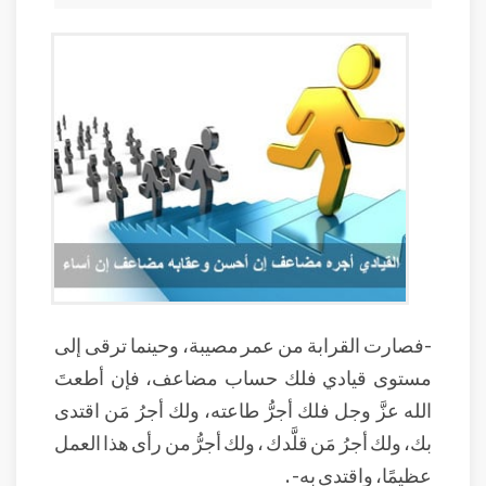
-فصارت القرابة من عمر مصيبة، وحينما ترقى إلى
مستوى قيادي فلك حساب مضاعف، فإن أطعتَ
الله عزَّ وجل فلك أجرُّ طاعته، ولك أجرُ مَن اقتدى
بك، ولك أجرُ مَن قلَّدك ، ولك أجرُّ من رأى هذا العمل
عظيمًا، واقتدى به- .