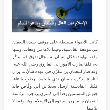
كانت الأضواء مسلطة على موقف سيدنا النعمان
في موقعة القادسية، وفيما تلاها من وقعات، ومنها
وقعة نهاوند، فكل إنسان له مجال تفوَّق فيه يُذكَر
به، فلمَّا صارت الأمور إلى الفاروق رضي الله عنه،
وقد صار للنعمان بن مقرِّن في عهده شأنٌ ما يزال
التاريخ يذكره بلسانٍ نديٍ بالحمد، رطبٍ بالثناء،
فقُبَيْل القادسية أرسل سعدُ بن أبي وقَّاص قائد
جيوش المسلمين وفداً إلى كسرى يزدجرد، برئاسة
النعمان بن مقرن، ليدعوه إلى الإسلام، وهنا وقفة لا
بدَّ منها .