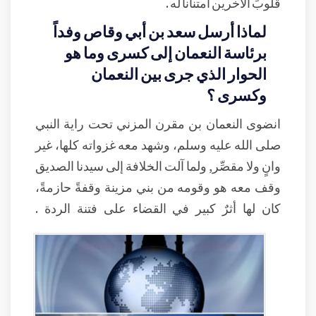
قلوبَ الآخرين امتناناً له .
لماذا أرسل سعد بن أبي وقاص وفداً
برئاسة النعمان إلى كسرى وما هو
الحوار الذي جرى بين النعمان
وكسرى ؟
انضوى النعمان بن مقرن المزني تحت راية النبي
صلى الله عليه وسلم، وشهد معه غزواته كلها، غير
وانٍ ولا مقصِّر, ولما آلت الخلافة إلى سيدنا الصديق
وقف معه هو وقومه من بني مزينة وقفةً حازمةً،
كان لها أثرٌ كبير في القضاء على فتنة الردة .