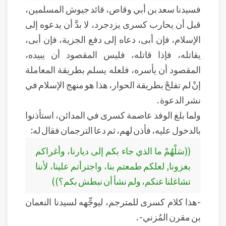
فسيدنا سعد بن أبي وقاص، قائد جيوش المسلمين،
قبل أن يحارب كسرى يزدجرد، لا بدَّ أن يدعوه إلى
الإسلام، فإن أبى، دعاه إلى دفع الجزية، فإن أبى،
يقاتله، فإذا قاتله، فليس المقصود أن يبيده،
المقصود أن يأسره، فلعله يسلم بطريقة المعاملة
إنْ لم تفلحْ بطريقة الحوار، هذا هو منهج الإسلام في
نشر الدعوة .
ولما بلغ الوفد عاصمة كسرى في المدائن، استأذنوا
بالدخول عليه، فأذن لهم، ثم دعا الترجمان فقال له:
((سَلْهُمْ ما الذي جاء بكم إلى ديارنا، وأغراكم
بغزونا, لعلكم طمعتم بنا، واجترأتم علينا، لأننا
تشاغلنا عنكم، ولم نشأ أن نبطش بكم؟))
-هذا كلام كسرى للمترجم، ليوجِّهه لسيدنا النعمان
بن مقرن المُزني- .