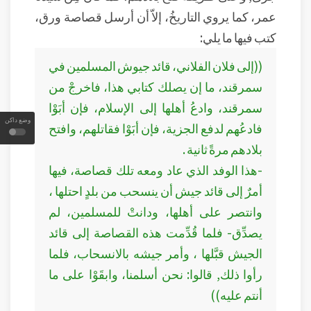
عمر، كما يروي التاريخُ، إلاّ أن أرسل قصاصة ورق،
كتب فيها ما يلي:
((إلى فلان الفلاني، قائد جيوش المسلمين في
سمرقند، ما إن يصلك كتابي هذا، فاخرجْ من
سمرقند، وادعُ أهلها إلى الإسلام، فإن أبَوْا
وضع داكن
فادعُهم لدفع الجزية، فإن أبَوْا فقاتلهم، وافتح
بلادهم مرةً ثانية .
-هذا الوفد الذي عاد ومعه تلك قصاصة، فيها
أمرٌ إلى قائد جيش أن ينسحب من بلدٍ احتلها ،
وانتصر على أهلها، ودانتْ للمسلمين، لم
يصدِّق- فلما قُدِّمت هذه القصاصة إلى قائد
الجيش قبَّلها ، وأمر جيشه بالانسحاب، فلما
رأوا ذلك, قالوا: نحن أسلمنا، وابقَوْا على ما
أنتم عليه))