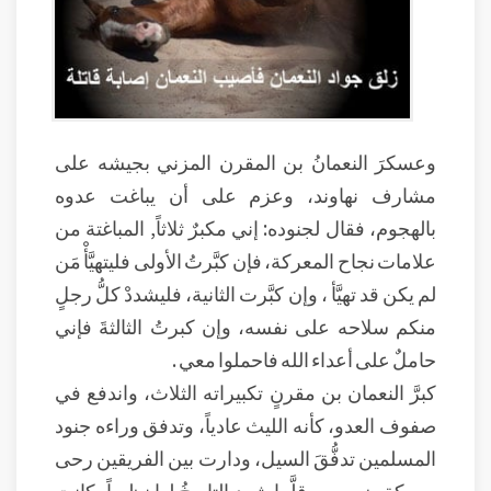
وعسكرَ النعمانُ بن المقرن المزني بجيشه على
مشارف نهاوند، وعزم على أن يباغت عدوه
بالهجوم، فقال لجنوده: إني مكبرٌ ثلاثاً, المباغتة من
علامات نجاح المعركة، فإن كبَّرتُ الأولى فليتهيَّأْ مَن
لم يكن قد تهيَّأ ، وإن كبَّرت الثانية، فليشددْ كلُّ رجلٍ
منكم سلاحه على نفسه، وإن كبرتُ الثالثةَ فإني
حاملٌ على أعداء الله فاحملوا معي .
كبرَّ النعمان بن مقرنٍ تكبيراته الثلاث، واندفع في
صفوف العدو، كأنه الليث عادياً، وتدفق وراءه جنود
المسلمين تدفُّقَ السيل، ودارت بين الفريقين رحى
معركةٍ ضروس، قلَّما شهد التاريخُ لها نظيراً، كانت