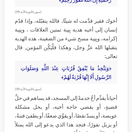
( سورة التوبة الآية: 99)
أخوك فقير قدَّمت له شيئًا، فالله يتقبّله، وإذا قدّم
إنسان إلى أخيه هدية بِنِية تمتين العلاقات ، وبِنِية
إكرامه، وبِنِية مسح شيء من الضغينة، هذه الهدية
يتقبلها الله عزَّ وجل، وهكذا فلْيَكُن المؤمن, قال
تعالى:
﴿وَيَتَّخِذُ مَا يُنْفِقُ قُرُبَاتٍ عِنْدَ اللَّهِ وَصَلَوَاتِ
الرَّسُولِ أَلَا إِنَّهَا قُرْبَةٌ لَهُمْ﴾
( سورة التوبة الآية: 99)
أحياناً يقدِّم أخٌ خدمةً إلى المسجد، قد يساهم في حلِّ
قضيةٍ، أو يقضي حاجة أخيه، أو يحل مشكلة
عويصة، أو يسدّ نقصًا، أو يقوِّي ضعفًا، أو يطفئ فتنةً،
أو يزيل نفورًا، فتجد هذا الذي يدعو إلى الله يمتلأ