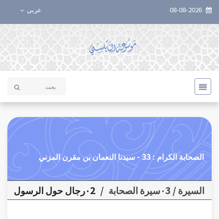
08-08-2026
عربي
الصحابة الكرام : 33 - سيدنا النعمان بن مقرن المزني
السيرة / ٠3سيرة الصحابة
/
٠2رجال حول الرسول