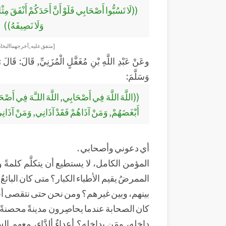
((لَا تَسُبُّوا أَصْحَابِي فَلَوْ أَنَّ أَحَدَكُمْ أَنْفَقَ مِثْلَ
وَلَا نَصِيفَهُ))
[متفق عليه, أخرجهما البخ
وعَنْ عَبْدِ اللَّهِ بْنِ مُغَفَّلٍ الْمُزَنِيِّ, قَالَ: قَالَ ر
وَسَلَّمَ:
((اللَّهَ اللَّهَ فِي أَصْحَابِي, اللَّهَ اللـَّهَ فِي أَصْحَ
أَبْغَضَهُمْ, وَمَنْ آذَاهُمْ فَقَدْ آذَانِي, وَمَنْ آذَانِي
أي دعوني وأصحابي .
المؤمن الكامل، لا يستطيع أن يتكلَّم كلمةً 
الممرضُ يقيم الأطباء الكبار؟ متى كان البائ
بينهم، وبين غيرهم؟ ومن نحن حتى نتقصى أ
كان الصحابة عندما يحاصِرون مدينةً محصنةً 
داخله، ومَن بداخله؟ أعداءٌ ألدَّاء، معه