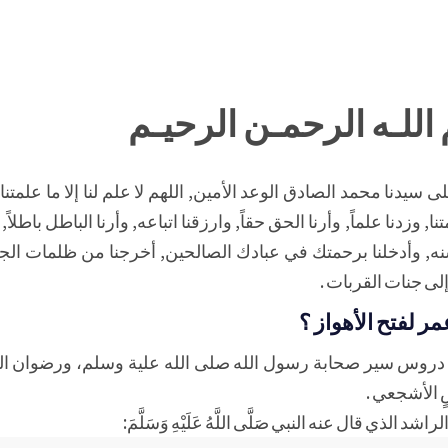
اللـه الرحمـن الرحيـم
 سيدنا محمد الصادق الوعد الأمين, اللهم لا علم لنا إلا ما علمتنا 
نا, وزدنا علماً, وأرنا الحق حقاً, وارزقنا اتباعه, وأرنا الباطل باطلاً, 
ه, وأدخلنا برحمتك في عبادك الصالحين, أخرجنا من ظلمات الج
لى جنات القربات .
مر لفتح الأهواز ؟
من دروس سير صحابة رسول الله صلى الله علية وسلم، ورضوان الل
 الأشجعي .
لذي قال عنه النبي صَلَّى اللَّهُ عَلَيْهِ وَسَلَّمَ: