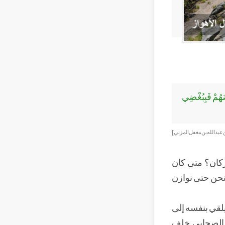
َضَهُمْ فَبِبُغْضِي
عبد الله بن مغفل المزني]
أركان؟ متى كان
 نحن حتى نوازن
يلقي بنفسه إلى
ا الصحابي خلف