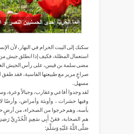
سكنك إلى البيت الحرام في النهار، لأن ال
استعمال المظلة، فكيف إذا انطلق جيش من ال
مضى سلمة بن قيس، على رأس الجيش الغازي في
صراعٍ مرير مع طبيعتها القاسية، فقد طفق ال
مسهل .
لقد وجدوا أفاعي وعقارب، وجبالاً وعرة، وسه
وفيها حشرات ، وأوبئة وأمراض، وأرضًا لا 
بأسه، وهم خرجوا من الصحراء، من أرضٍ حارة
هم الصحابة، فعَنْ أَبِي سَعِيدٍ الْخُدْرِيِّ رَضِيَ اللَّ
صَلَّى اللَّهُ عَلَيْهِ وَسَلَّمَ: