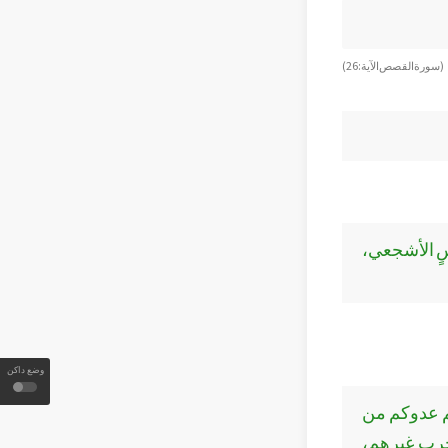
( سورة القصص الآية: 26)
سٍ الأشجعي،
وضع داكن
تم عدوكم من
 حرب غيرهم،