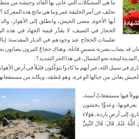
ما هي المشكلات التي عانى بها القائد وجيشه من منطق
تخلف عن أمر الخليفة عمر وما هي نتائج هذه المعركة ؟
أيها الأخوة, مضى الجيش، وانطلق إلى الأهواز، والذي
الحجاز في الصيف، لا يقدِّر قيمة الجهاد في هذه البل
تعليمات الحجاج عند وجودهم في الديار المقدسة: إياك 
إنسان قد يصاب بضربة شمسٍ قاتلة، وهناك حجاجٌ كثيرون يصابون 
مدينة ليتجه نحو الشمال، في هذا الحر الشديد؟ .
 سبيل الله، غير أنهم ما كادوا يتوغَّلون قليلاً في أرض الأهوا
جيش يعاني من جبالها الوعرة، وهو مُصْعِد، ويكابد من مستنقعاتها
ولاً فيها مستنقعاتٌ آسنة،
يعرفونها، وعدوًّا يخشون
ٍ، إلى أرضٍ باردة، هؤلاء
هُ عَنْهُ, قَالَ: قَالَ النَّبِيُّ