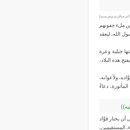
أخرجه الترمذي في سننه]
ناس ملء جفونهم
ل الله، ليعقد
نها جبلية وعرة
تح هذه البلاد،
َّاده، ولأعوانه،
لمأثورة، دعاءٌ
ليه))
أن يختار قوَّاد
ء، المستقيمين،