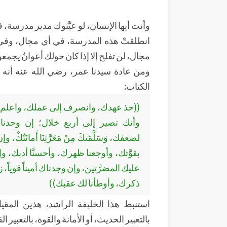
وأنت أيها الإنسان، لو عيَّنوك مدير مدرسة،
انطلقتْ هذه المدرسة، في أي مجال، وفي
مجال، لن تفلح إلا إذا كان حولك أعوانٌ يجمعو
ومن عادة سيدنا عمر، رضي الله عنه أنه إذا 
الكتاب:
((خذ عهدك، وانصرف إلى عملك، واعلم
وأنك تصير إلى أربع خلال؛ إن وجدناك 
لضعفك، وَسَلَّمَتكَ مِنْ مَعَرَّتِنَا أَمانَتُكْ، وإ
بقوَّتك، وأوجعنا ظهرك، وأحسنَّا أدبك، 
عليك المضرَّتين، وإن وجدناك أميناً قوياً
ذكرك، وأوطأنا لك عقبك))
استنبط هذا الخليفة الراشد، هذين المقيا
بالتعبير الحديث، أو الأمانة والقوة، بالتعبير ا