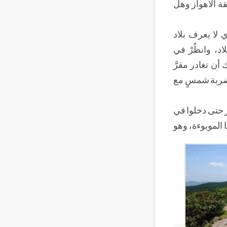
ة الأهواز وهل
 لا يعرف بلاد
اد، وانظُرْ في
أن تغادر مقرَّ
بضربة شمسٍ مع
ز حتى دخلوا في
 الموبوءة، وهو