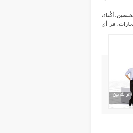
خلصين، أكْفاء،
جارات، في أي