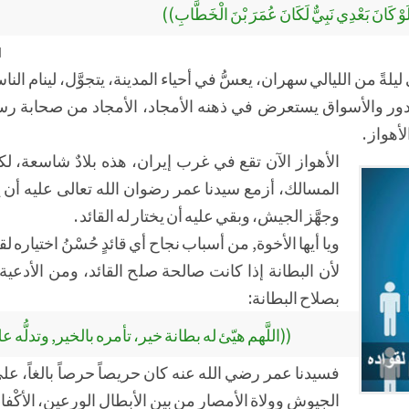
َوْ كَانَ بَعْدِي نَبِيٌّ لَكَانَ عُمَرَ بْنَ الْخَطَّابِ))
[
ةً من الليالي سهران، يعسُّ في أحياء المدينة، يتجوَّل، لينام ال
دور والأسواق يستعرض في ذهنه الأمجاد، الأمجاد من صحابة رسو
أهواز .
الأهواز الآن تقع في غرب إيران، هذه بلادٌ شاسعة، لك
المسالك، أزمع سيدنا عمر رضوان الله تعالى عليه أن يف
وجهَّز الجيش، وبقي عليه أن يختار له القائد .
ويا أيها الأخوة, من أسباب نجاح أي قائدٍ حُسْنُ اختياره لقو
لأن البطانة إذا كانت صالحة صلح القائد، ومن الأدعية ا
بصلاح البطانة:
((اللَّهم هيّئ له بطانة خير، تأمره بالخير, وتدلُّه ع
فسيدنا عمر رضي الله عنه كان حريصاً حرصاً بالغاً، على 
الجيوش وولاة الأمصار من بين الأبطال الورعين، الأكْفا