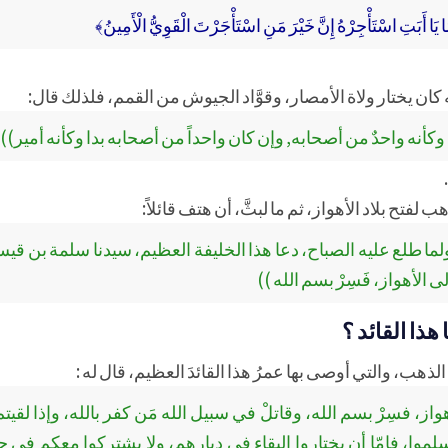
يَا أَبَتِ اسْتَأْجِرْهُ إِنَّ خَيْرَ مَنِ اسْتَأْجَرْتَ الْقَوِيُّ الْأَمِينُ﴾
كان يختار ولاة الأمصار، وقوَّاد الجيوش من القمم، فلذلك قال:
 بدا وكأنه واحدٌ من أصحابه, وإن كان واحداً من أصحابه بدا وكأنه أمير))
ب لفتح بلاد الأهواز، ثم ما لبثَّ، أن هتف قائلاً:
ولما طلع عليه الصباح، دعا هذا الخليفة العظيم، سيدنا سلمة بن قي
الأهواز، فَسِرْ بسم الله ))
ذا القائد ؟
الذهب، والتي أوصى بها عمرُ هذا القائدَ العظيم، قال له :
از، فسِرْ بسم الله، وقاتلْ في سبيل الله مَن كفر بالله، وإذا لقي
موا، فإمّا أن يختاروا البقاء في ديارهم، ولا يشتركوا معكم في