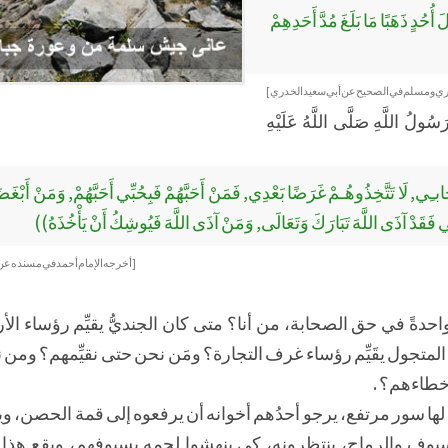
 أُحُدٍ ذَهَبًا مَا بَلَغَ مُدَّ أَحَدِهِمْ
اري ومسلم في الصحيح عن أبي سعيد الخدري]
َسُولُ اللَّهِ صَلَّى اللَّهُ عَلَيْهِ
ابـِي, لَا تَتَّخِذُوهُـمْ غَرَضًا بَعْدِي, فَمَنْ أَحَبَّهُمْ فَبِحُبِّي أَحَبَّهُمْ, وَمَنْ أَبْغ
 فَقَدْ آذَى اللَّهَ تَبَارَكَ وَتَعَالَى, وَمَنْ آذَى اللَّهَ فَيُوشِكُ أَنْ يَأْخُذَهُ))
[أخرجه الإمام أحمد في مسنده عن 
واحدةً في حق الصحابة، من أنا؟ متى كان الجنديُّ يقيِّم رؤساء ال
عُ المتجول يقَيِّم رؤساء غرف التجارة؟ ومَن نحن حتى نقيِّمهم؟ ومن
خطاءهم؟ .
لها سور مرتفع، يرجو أحدُهم أخوانه أن يرفعوه إلى قمة الحصن، و
م السيوف والرماح، ينتظرونه، كي ينهشوا لحمه بسيوفهم، ويقع هذ