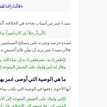
﴿قَالَتْ إِحْدَاهُمَا 
سيدنا عمر من أسباب نجاحه في الخلافة، أنّه 
((أريدُّ رجلاً، إن كان أميراً،
لشدة حرصه وغيرته على مصالح المسلمين .
فالآن سيدنا عمر يريد أن يعيِّن قائداً لجيشٍ يذه
((ظفرتُ به، نعم ظفرتُ به إن شاء الله, 
وقال له: إني وليتك على الجيش المتوجه إلى 
ما هي الوصية التي أوصى عمر بها ه
أيها الأخوة، دققوا في الوصية التي تكتب بماء 
((إني وليتك على الجيش المتوجه إلى الأهو
المشركين فادعوهم إلى الإسلام، فإن أسل