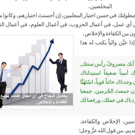
المخلصين .
 فبطولتك في حسن اختيار المعلمين، إن أحسنتَ اختيارهم، وكانوا م
 أي عمل، في أعمال الحروب، في أعمال العلوم، في أعمال الت
ن بين الكفاءة والإخلاص .
عيَّن والياً يكتب له هذا
 أنك مصروفٌ رأس سنتك,
أميناً ضعيفاً استبدلناك
ن وجدناك خائناً قوياً، اسْتَهَنَّا
وإن جمعتَ الجُرمين، جمعنا
، زدناك في عملك، ورفعنا لك
سين، الإخلاص والكفاءة،
لقديم، من قول الله عزَّ وجل: