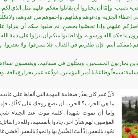
ء نصيب، وإمّا أن يختاروا أن يقاتلوا معكم، فلهم مثل الذي لكم، و
إلى إعطاء الجزية، ودعوهم وشأنهم، واحموهم من عدوهم، ولا تكلِّ
اصرُكم عليهم, وإذا تحصَّنوا بحصنٍ، ثم طلبوا منكم أن ينزلوا ع
درون ما حكم الله ورسوله، وإذا طلبوا منكم أن ينزلوا على ذمة الله
ممكم أنتم، فإن ظفرتم في القتال، فلا تسرفوا، ولا تغدروا، ولا 
ذين يحاربون المسلمين، ويمثِّلون في صبيانهم، ويغتصبون نساء
 سلمة: سمعاً وطاعةً يا أمير المؤمنين, فودَّعه عمر بحرارةٍ بالغة، وش
لأنَّ عمر كان يقدِّر ضخامة المهمة التي ألقاها على عاتقه
ما هي الحرب؟ الحرب أن تضع روحك على كفِّك، فإما أن
وإما أن تموت شهيداً، كلمة موت عند الجبناء ش
المؤمنين، لهم شأنٌ آخر، جادوا بأنفسهم، ولله در القائل:
تجُود بالنفسِ إذْ أنتَ الضَّنينُ بها والجودُ بالنفسِ أقصَى غاي