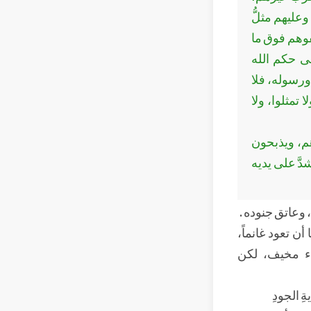
عليهم مثلُّ
فوهم فوق ما
لى حكم الله
 ورسوله، فلا
تمثلوا، ولا
هم، ويذبحون
دَّ على يديه
، وعاتق جنوده .
 تعود غانماً،
يء مخيف، لكن
ةِ الجودِ