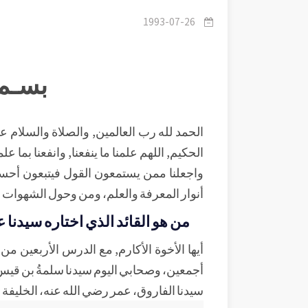
1993-07-26
بسـم 
الحمد لله رب العالمين, والصلاة والسلام على
الحكيم, اللهم علمنا ما ينفعنا, وانفعنا بما علمت
واجعلنا ممن يستمعون القول فيتبعون أحسن
أنوار المعرفة والعلم، ومن وحول الشهوات إ
من هو القائد الذي اختاره سيدنا ع
أيها الأخوة الأكارم, مع الدرس الأربعين 
أجمعين، وصحابي اليوم سيدنا سلمةُ بن قيسٍ
سيدنا الفاروق، عمر رضي الله عنه، الخليفة الراشد ا