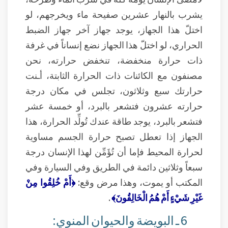
يشرب بالنهار عشرين صفيحة ماء ويخرجهم، لو
اختلّ هذا الجهاز، يوجد جهاز آخر جهاز الضبط
الحراري، لو اختلّ هذا الجهاز نضع إنساناً في غرفة
ذات حرارة منخفضة، تنخفض حرارته، نحن
مصنفون مع الكائنات ذات الحرارة الثابتة، أـنت
حرارتك سبع وثلاثون، تجلس في مكان درجة
حرارته عشرون فتشعر بالبرد، أو خمسة عشر
فتشعر بالبرد، يوجد طاقة عندك تُولِّد الحرارة، هذا
الجهاز إذا تعطل تصبح حرارة الجسم مساوية
لحرارة المحيط فإما أن تُؤَمِّن لهذا الإنسان درجة
سبعاً وثلاثين دائمة في الطريق وفي السيارة وفي
المكتب أو يموت، وهذا مرض وقع:
﴿أَمْ خُلِقُوا مِنْ
غَيْرِ شَيْءٍ أَمْ هُمُ الْخَالِقُونَ﴾
.
6 ـ البويضة والحيوان المنوي: