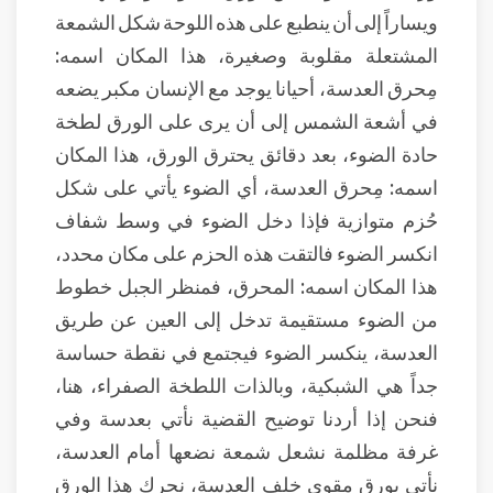
ويساراً إلى أن ينطبع على هذه اللوحة شكل الشمعة
المشتعلة مقلوبة وصغيرة، هذا المكان اسمه:
مِحرق العدسة، أحيانا يوجد مع الإنسان مكبر يضعه
في أشعة الشمس إلى أن يرى على الورق لطخة
حادة الضوء، بعد دقائق يحترق الورق، هذا المكان
اسمه: مِحرق العدسة، أي الضوء يأتي على شكل
حُزم متوازية فإذا دخل الضوء في وسط شفاف
انكسر الضوء فالتقت هذه الحزم على مكان محدد،
هذا المكان اسمه: المحرق، فمنظر الجبل خطوط
من الضوء مستقيمة تدخل إلى العين عن طريق
العدسة، ينكسر الضوء فيجتمع في نقطة حساسة
جداً هي الشبكية، وبالذات اللطخة الصفراء، هنا،
فنحن إذا أردنا توضيح القضية نأتي بعدسة وفي
غرفة مظلمة نشعل شمعة نضعها أمام العدسة،
نأتي بورق مقوى خلف العدسة، نحرك هذا الورق