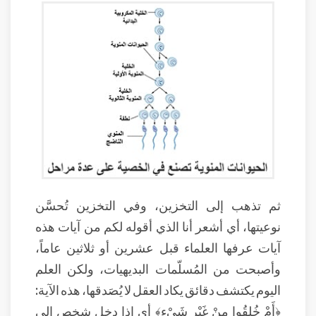
ثم تذهب إلى التخزين، وفي التخزين تُحسَّن
نوعيتها، أي أشعر أنا الذي أقوله لكم من آيات هذه
آيات عرفها العلماء قبل عشرين أو ثلاثين عاماً،
وأصبحت من المُسلّمات البديهيات، ولكن العلم
اليوم يكتشف دقائق يكاد العقل لا يُصَدقها، هذه الآية:
﴿أَمْ خُلِقُوا مِنْ غَيْرِ شَيْءٍ﴾ أي إذا دخل شخص إلى