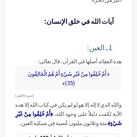
آيات الله في خلق الإنسان:
1 ـ العين:
هذه العقائد أصلها في القرآن، قال تعالى:
﴿ أَمْ خُلِقُوا مِنْ غَيْرِ شَيْءٍ أَمْ هُمُ الْخَالِقُونَ
(35)﴾
[ سورة الطور ]
والله الذي لا إله إلا هو لو لم يكن في كتاب الله إلا هذه
الآية لكفت دليلاً على وجود الله،
﴿أَمْ خُلِقُوا مِنْ غَيْرِ
شَيْءٍ﴾
مئة وثلاثون مليون عُصية في شبكية العين،