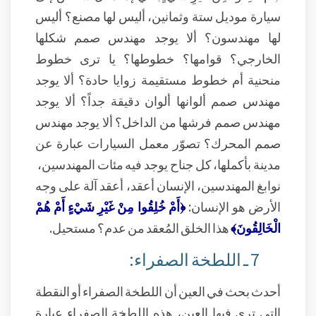
سيارة موديل ستة وثمانين، أليس لها مصنع؟ أليس
لها مهندسون؟ ألا يوجد مهندس صمم شكلها
الخارجي؟ قوامها؟ خطوطها؟ يا ترى خطوط
منحنية أم خطوط مستقيمة زوايا حادة؟ ألا يوجد
مهندس صمم ألوانها ألوان دقيقة جداً؟ ألا يوجد
مهندس صمم فرشها من الداخل؟ ألا يوجد مهندس
صمم المحرك؟ تصوّر معمل السيارات عبارة عن
مدينة بأكملها، كل جناح يوجد فيه مئات المهندسين،
نوابغ المهندسين، الإنسان أعقد، أعقد آلة على وجه
الأرض هو الإنسان:
﴿أَمْ خُلِقُوا مِنْ غَيْرِ شَيْءٍ أَمْ هُمْ
الْخَالِقُونَ﴾
هذا الخلق المُعقد من عدم؟ مستحيل.
7 ـ اللطخة الصفراء:
أحدث بحث في العين أن اللطخة الصفراء أو النقطة
التي ترى فيها العين، هذه اللطخة الصفراء عبارة