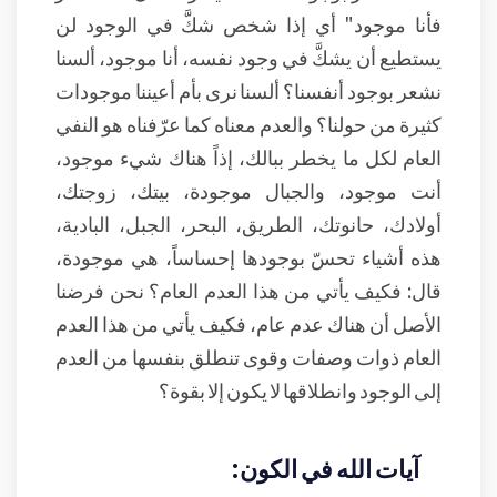
فأنا موجود" أي إذا شخص شكَّ في الوجود لن
يستطيع أن يشكَّ في وجود نفسه، أنا موجود، ألسنا
نشعر بوجود أنفسنا؟ ألسنا نرى بأم أعيننا موجودات
كثيرة من حولنا؟ والعدم معناه كما عرّفناه هو النفي
العام لكل ما يخطر ببالك، إذاً هناك شيء موجود،
أنت موجود، والجبال موجودة، بيتك، زوجتك،
أولادك، حانوتك، الطريق، البحر، الجبل، البادية،
هذه أشياء تحسّ بوجودها إحساساً، هي موجودة،
قال: فكيف يأتي من هذا العدم العام؟ نحن فرضنا
الأصل أن هناك عدم عام، فكيف يأتي من هذا العدم
العام ذوات وصفات وقوى تنطلق بنفسها من العدم
إلى الوجود وانطلاقها لا يكون إلا بقوة؟
آيات الله في الكون: