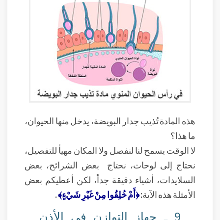
هذه المادة تُذيب جدار البويضة، يدخل منها الحيوان،
ما هذا؟
لا الوقت يسمح لنا لنفصل ولا المكان مهيأ للتفصيل،
نحتاج إلى لوحات، نحتاج بعض الشرائح، بعض
السلايدات، أشياء دقيقة جداً، لكن أعطيكم بعض
الأمثلة هذه الآية:
﴿أَمْ خُلِقُوا مِنْ غَيْرِ شَيْءٍ﴾
.
9 ـ جهاز التوازن في الأذن