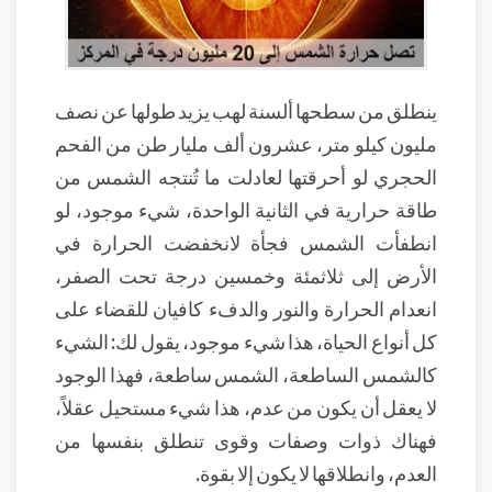
ينطلق من سطحها ألسنة لهب يزيد طولها عن نصف
مليون كيلو متر، عشرون ألف مليار طن من الفحم
الحجري لو أحرقتها لعادلت ما تُنتجه الشمس من
طاقة حرارية في الثانية الواحدة، شيء موجود، لو
انطفأت الشمس فجأة لانخفضت الحرارة في
الأرض إلى ثلاثمئة وخمسين درجة تحت الصفر،
انعدام الحرارة والنور والدفء كافيان للقضاء على
كل أنواع الحياة، هذا شيء موجود، يقول لك: الشيء
كالشمس الساطعة، الشمس ساطعة، فهذا الوجود
لا يعقل أن يكون من عدم، هذا شيء مستحيل عقلاً،
فهناك ذوات وصفات وقوى تنطلق بنفسها من
العدم، وانطلاقها لا يكون إلا بقوة.