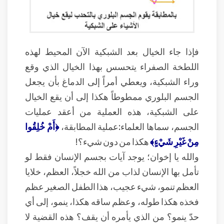
فإذا جاء الخيال بعد الشبكية الآن المحيط لهذه
اللطخة الصفراء يتحسس بهذا الخيال الذي وقع
وراء الشبكية، ويعطي أمراً إلى الدماغ بأن يجعل
الجسم البلوري ممطوطاً هكذا إلى أن يقع الخيال
على الشبكية، هذه العملية من أعقد عمليات
الجسم، سماها العلماء:عملية المطابقة،
﴿أَمْ خُلِقُوا
مِنْ غَيْرِ شَيْءٍ﴾
هكذا من دون شيء؟!
والله يا إخوان؛ يوجد آيات بجسم الإنسان فقط لو
تأمل بها الإنسان لذاب من الله خجلاً، العظم، خلايا
العظم تنمو، شيء عجيب، هذا الطفل الصغير عظم
فخذه هكذا طوله، وعظم ساقه هكذا، ينمو، إلى أي
حدّ ينمو؟ من الذي يأمره أن يقف؟ هذه القضية لا