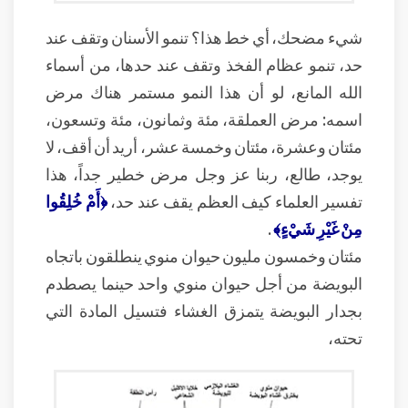
شيء مضحك، أي خط هذا؟ تنمو الأسنان وتقف عند
حد، تنمو عظام الفخذ وتقف عند حدها، من أسماء
الله المانع، لو أن هذا النمو مستمر هناك مرض
اسمه: مرض العملقة، مئة وثمانون، مئة وتسعون،
مئتان وعشرة، مئتان وخمسة عشر، أريد أن أقف، لا
يوجد، طالع، ربنا عز وجل مرض خطير جداً، هذا
تفسير العلماء كيف العظم يقف عند حد،
﴿أَمْ خُلِقُوا
مِنْ غَيْرِ شَيْءٍ﴾
.
مئتان وخمسون مليون حيوان منوي ينطلقون باتجاه
البويضة من أجل حيوان منوي واحد حينما يصطدم
بجدار البويضة يتمزق الغشاء فتسيل المادة التي
تحته،